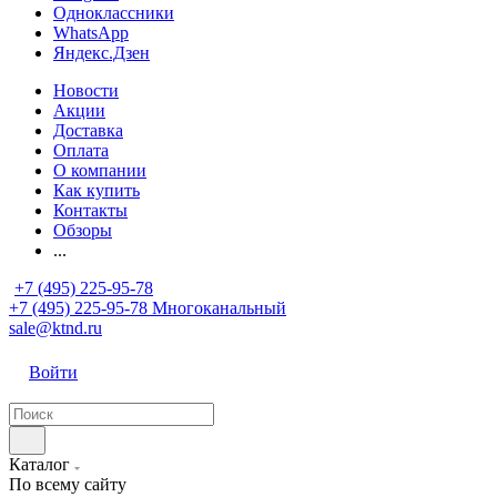
Одноклассники
WhatsApp
Яндекс.Дзен
Новости
Акции
Доставка
Оплата
О компании
Как купить
Контакты
Обзоры
...
+7 (495) 225-95-78
+7 (495) 225-95-78
Многоканальный
sale@ktnd.ru
Войти
Каталог
По всему сайту