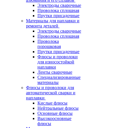
алюминия и его сплавов
Электроды сварочные
Проволока сплошная
Прутки присадочные
Материалы для наплавки и
ремонта деталей
Электроды сварочные
Проволока сплошная
Проволока
порошковая
Прутки присадочные
Флюсы и проволоки
для износостойкой
наплавки
Ленты сварочные
Специализированные
материалы
Флюсы и проволоки для
автоматической сварки и
наплавки
Кислые флюсы
Нейтральные флюсы
Основные флюсы
Высокоосновные
флюсы