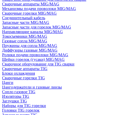
Сварочные аппараты MIG/MAG
Механизмы подачи проволоки MIG/MAG
Сварочные горелки MIG/MAG
Соединительный кабель
Запасные части MIG/MAG
Запасные части для горелок MIG/MAG
Направляющие каналы MIG/MAG
Токосъемники MIG/MAG
Газовые сопла MIG/MAG
Пружины для сопла MIG/MAG
Диффузоры газовые MIG/MAG
Ролики подачи проволоки MIG/MAG
Шейки горелок (гусаки) MIG/MAG
Сварочное оборудование для TIG сварки
Сварочные аппараты TIG
Блоки охлаждения
Сварочные горелки TIG
Цанги
Цангодержатели и газовые линзы
Сопло газовое TIG
Изоляторы TIG
Заглушки TIG
Наборы для TIG горелки
Головки TIG горелок
Запасные части TIG