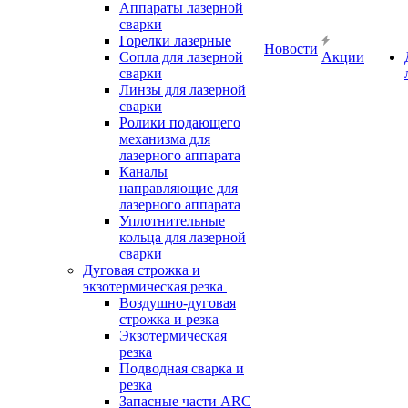
Аппараты лазерной
сварки
Горелки лазерные
Новости
Сопла для лазерной
Акции
сварки
Линзы для лазерной
сварки
Ролики подающего
механизма для
лазерного аппарата
Каналы
направляющие для
лазерного аппарата
Уплотнительные
кольца для лазерной
сварки
Дуговая строжка и
экзотермическая резка
Воздушно-дуговая
строжка и резка
Экзотермическая
резка
Подводная сварка и
резка
Запасные части ARC