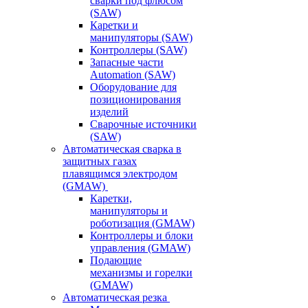
сварки под флюсом
(SAW)
Каретки и
манипуляторы (SAW)
Контроллеры (SAW)
Запасные части
Automation (SAW)
Оборудование для
позиционирования
изделий
Сварочные источники
(SAW)
Автоматическая сварка в
защитных газах
плавящимся электродом
(GMAW)
Каретки,
манипуляторы и
роботизация (GMAW)
Контроллеры и блоки
управления (GMAW)
Подающие
механизмы и горелки
(GMAW)
Автоматическая резка