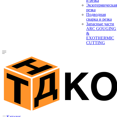
и резка
Экзотермическая
резка
Подводная
сварка и резка
Запасные части
ARC GOUGING
&
EXOTHERMIC
CUTTING
Каталог