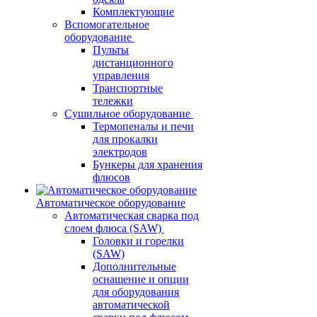
Комплектующие
Вспомогательное
оборудование
Пульты
дистанционного
управления
Транспортные
тележки
Сушильное оборудование
Термопеналы и печи
для прокалки
электродов
Бункеры для хранения
флюсов
Автоматическое оборудование
Автоматическая сварка под
слоем флюса (SAW)
Головки и горелки
(SAW)
Дополнительные
оснащение и опции
для оборудования
автоматической