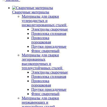
Сварочные материалы
Материалы для сварки
углеродистых и
низколегированных сталей
Электроды сварочные
Проволока сплошная
Проволока
порошковая
Прутки присадочные
Флюс сварочный
Материалы для сварки
легированных
высокопрочных и
теплоустойчивых сталей
Электроды сварочные
Проволока сплошная
Проволока
порошковая
Прутки присадочные
Флюс сварочный
Материалы для сварки
нержавеющих и
жаростойких сталей