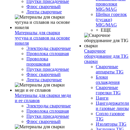
Прутки присадочные
проволоки
Флюс сварочный
MIG/MAG
Ленты сварочные
Шейки горелок
(гусаки)
MIG/MAG
+ ЕЩЕ
Материалы для сварки
чугуна и сплавов на основе
никеля
Электроды сварочные
Сварочное
Проволока сплошная
оборудование для TIG
Проволока
сварки
порошковая
Сварочные
Прутки присадочные
аппараты TIG
Флюс сварочный
Блоки
Ленты сварочные
охлаждения
Сварочные
горелки TIG
Материалы для сварки меди
Цанги
и ее сплавов
Цангодержатели
Электроды сварочные
и газовые линзы
Проволока сплошная
Сопло газовое
Прутки присадочные
TIG
Флюс сварочный
Изоляторы TIG
Заглушки TIG