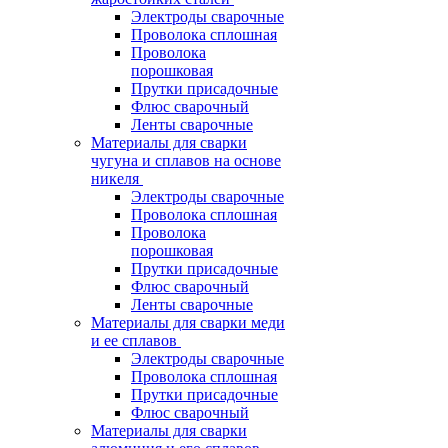
Электроды сварочные
Проволока сплошная
Проволока
порошковая
Прутки присадочные
Флюс сварочный
Ленты сварочные
Материалы для сварки
чугуна и сплавов на основе
никеля
Электроды сварочные
Проволока сплошная
Проволока
порошковая
Прутки присадочные
Флюс сварочный
Ленты сварочные
Материалы для сварки меди
и ее сплавов
Электроды сварочные
Проволока сплошная
Прутки присадочные
Флюс сварочный
Материалы для сварки