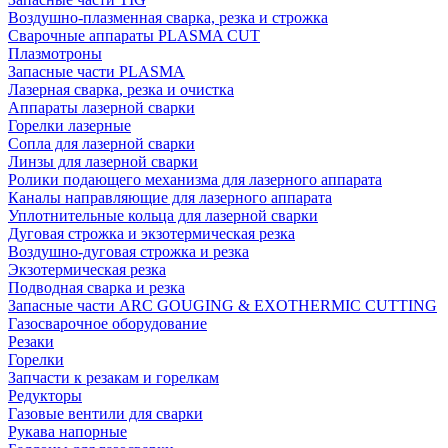
Воздушно-плазменная сварка, резка и строжка
Сварочные аппараты PLASMA CUT
Плазмотроны
Запасные части PLASMA
Лазерная сварка, резка и очистка
Аппараты лазерной сварки
Горелки лазерные
Сопла для лазерной сварки
Линзы для лазерной сварки
Ролики подающего механизма для лазерного аппарата
Каналы направляющие для лазерного аппарата
Уплотнительные кольца для лазерной сварки
Дуговая строжка и экзотермическая резка
Воздушно-дуговая строжка и резка
Экзотермическая резка
Подводная сварка и резка
Запасные части ARC GOUGING & EXOTHERMIC CUTTING
Газосварочное оборудование
Резаки
Горелки
Запчасти к резакам и горелкам
Редукторы
Газовые вентили для сварки
Рукава напорные