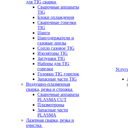
для TIG сварки
Сварочные аппараты
TIG
Блоки охлаждения
Сварочные горелки
TIG
Цанги
Цангодержатели и
газовые линзы
Сопло газовое TIG
Изоляторы TIG
Заглушки TIG
Наборы для TIG
горелки
Услуг
Головки TIG горелок
Запасные части TIG
Воздушно-плазменная
сварка, резка и строжка
Сварочные аппараты
PLASMA CUT
Плазмотроны
Запасные части
PLASMA
Лазерная сварка, резка и
очистка