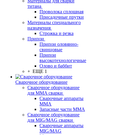
Материалы для сварки
титана
Проволока сплошная
Присадочные прутки
Материалы специального
назначения
Строжка и резка
Припои
Припои оловянно-
свинцовые
Припои
высокотехнологичные
Олово и баббит
+ ЕЩЕ 1
Сварочное оборудование
Сварочное оборудование
для MMA сварки
Сварочные аппараты
MMA
Запасные части MMA
Сварочное оборудование
для MIG/MAG сварки
Сварочные аппараты
MIG/MAG