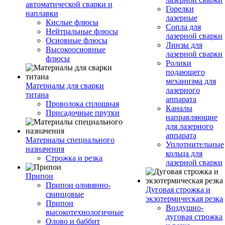
автоматической сварки и
Горелки
наплавки
лазерные
Кислые флюсы
Сопла для
Нейтральные флюсы
лазерной сварки
Основные флюсы
Линзы для
Высокоосновные
лазерной сварки
флюсы
Ролики
подающего
механизма для
Материалы для сварки
лазерного
титана
аппарата
Проволока сплошная
Каналы
Присадочные прутки
направляющие
для лазерного
аппарата
Материалы специального
Уплотнительные
назначения
кольца для
Строжка и резка
лазерной сварки
Припои
Припои оловянно-
Дуговая строжка и
свинцовые
экзотермическая резка
Припои
Воздушно-
высокотехнологичные
дуговая строжка
Олово и баббит