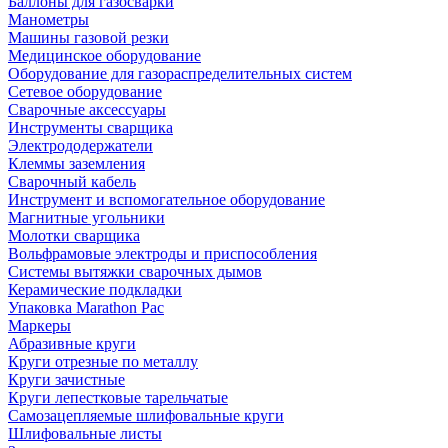
Баллоны для газосварки
Манометры
Машины газовой резки
Медицинское оборудование
Оборудование для газораспределительных систем
Сетевое оборудование
Сварочные аксессуары
Инструменты сварщика
Электрододержатели
Клеммы заземления
Сварочный кабель
Инструмент и вспомогательное оборудование
Магнитные угольники
Молотки сварщика
Вольфрамовые электроды и приспособления
Системы вытяжки сварочных дымов
Керамические подкладки
Упаковка Marathon Pac
Маркеры
Абразивные круги
Круги отрезные по металлу
Круги зачистные
Круги лепестковые тарельчатые
Самозацепляемые шлифовальные круги
Шлифовальные листы