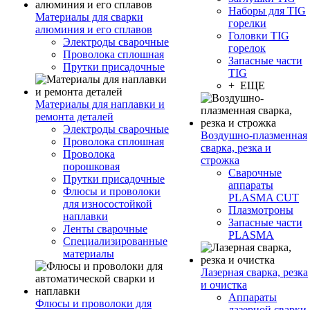
Наборы для TIG
Материалы для сварки
горелки
алюминия и его сплавов
Головки TIG
Электроды сварочные
горелок
Проволока сплошная
Запасные части
Прутки присадочные
TIG
+ ЕЩЕ
Материалы для наплавки и
ремонта деталей
Электроды сварочные
Воздушно-плазменная
Проволока сплошная
сварка, резка и
Проволока
строжка
порошковая
Сварочные
Прутки присадочные
аппараты
Флюсы и проволоки
PLASMA CUT
для износостойкой
Плазмотроны
наплавки
Запасные части
Ленты сварочные
PLASMA
Специализированные
материалы
Лазерная сварка, резка
и очистка
Аппараты
Флюсы и проволоки для
лазерной сварки