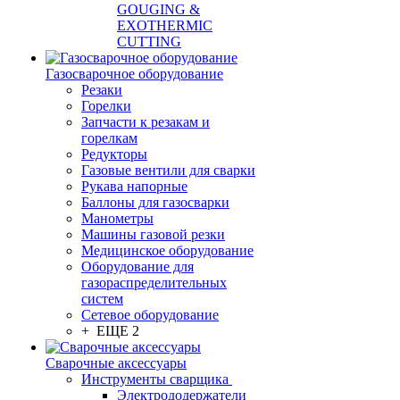
GOUGING &
EXOTHERMIC
CUTTING
Газосварочное оборудование
Резаки
Горелки
Запчасти к резакам и
горелкам
Редукторы
Газовые вентили для сварки
Рукава напорные
Баллоны для газосварки
Манометры
Машины газовой резки
Медицинское оборудование
Оборудование для
газораспределительных
систем
Сетевое оборудование
+ ЕЩЕ 2
Сварочные аксессуары
Инструменты сварщика
Электрододержатели