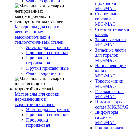
Флюс сварочный
проволоки
MIG/MAG
Сварочные
горелки
MIG/MAG
Материалы для сварки
Соединительны
легированных
кабель
высокопрочных и
Запасные части
теплоустойчивых сталей
MIG/MAG
Электроды сварочные
Запасные части
Проволока сплошная
для горелок
Проволока
MIG/MAG
порошковая
Направляющие
Прутки присадочные
каналы
Флюс сварочный
MIG/MAG
Токосъемники
MIG/MAG
Газовые сопла
Материалы для сварки
MIG/MAG
нержавеющих и
Пружины для
жаростойких сталей
сопла MIG/MAG
Электроды сварочные
Диффузоры
Проволока сплошная
газовые
Проволока
MIG/MAG
порошковая
Ролики подачи