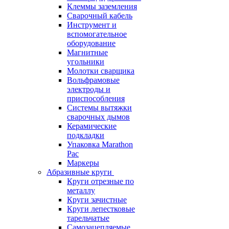
Клеммы заземления
Сварочный кабель
Инструмент и
вспомогательное
оборудование
Магнитные
угольники
Молотки сварщика
Вольфрамовые
электроды и
приспособления
Системы вытяжки
сварочных дымов
Керамические
подкладки
Упаковка Marathon
Pac
Маркеры
Абразивные круги
Круги отрезные по
металлу
Круги зачистные
Круги лепестковые
тарельчатые
Самозацепляемые