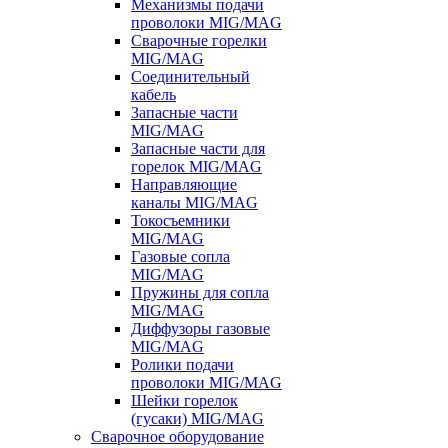
Механизмы подачи
проволоки MIG/MAG
Сварочные горелки
MIG/MAG
Соединительный
кабель
Запасные части
MIG/MAG
Запасные части для
горелок MIG/MAG
Направляющие
каналы MIG/MAG
Токосъемники
MIG/MAG
Газовые сопла
MIG/MAG
Пружины для сопла
MIG/MAG
Диффузоры газовые
MIG/MAG
Ролики подачи
проволоки MIG/MAG
Шейки горелок
(гусаки) MIG/MAG
Сварочное оборудование