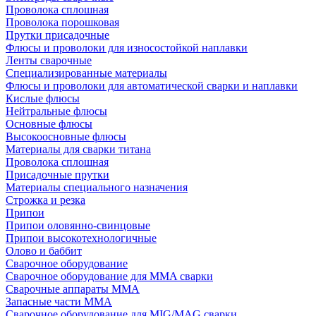
Проволока сплошная
Проволока порошковая
Прутки присадочные
Флюсы и проволоки для износостойкой наплавки
Ленты сварочные
Специализированные материалы
Флюсы и проволоки для автоматической сварки и наплавки
Кислые флюсы
Нейтральные флюсы
Основные флюсы
Высокоосновные флюсы
Материалы для сварки титана
Проволока сплошная
Присадочные прутки
Материалы специального назначения
Строжка и резка
Припои
Припои оловянно-свинцовые
Припои высокотехнологичные
Олово и баббит
Сварочное оборудование
Сварочное оборудование для MMA сварки
Сварочные аппараты MMA
Запасные части MMA
Сварочное оборудование для MIG/MAG сварки