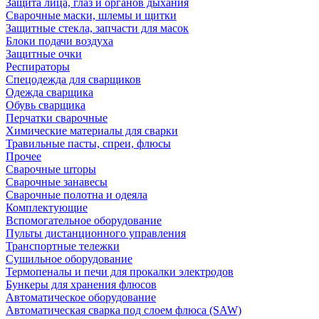
Защита лица, глаз и органов дыхания
Сварочные маски, шлемы и щитки
Защитные стекла, запчасти для масок
Блоки подачи воздуха
Защитные очки
Респираторы
Спецодежда для сварщиков
Одежда сварщика
Обувь сварщика
Перчатки сварочные
Химические материалы для сварки
Травильные пасты, спреи, флюсы
Прочее
Сварочные шторы
Сварочные занавесы
Сварочные полотна и одеяла
Комплектующие
Вспомогательное оборудование
Пульты дистанционного управления
Транспортные тележки
Сушильное оборудование
Термопеналы и печи для прокалки электродов
Бункеры для хранения флюсов
Автоматическое оборудование
Автоматическая сварка под слоем флюса (SAW)