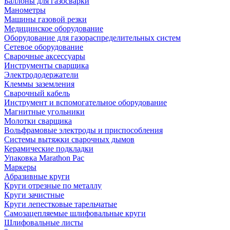
Баллоны для газосварки
Манометры
Машины газовой резки
Медицинское оборудование
Оборудование для газораспределительных систем
Сетевое оборудование
Сварочные аксессуары
Инструменты сварщика
Электрододержатели
Клеммы заземления
Сварочный кабель
Инструмент и вспомогательное оборудование
Магнитные угольники
Молотки сварщика
Вольфрамовые электроды и приспособления
Системы вытяжки сварочных дымов
Керамические подкладки
Упаковка Marathon Pac
Маркеры
Абразивные круги
Круги отрезные по металлу
Круги зачистные
Круги лепестковые тарельчатые
Самозацепляемые шлифовальные круги
Шлифовальные листы