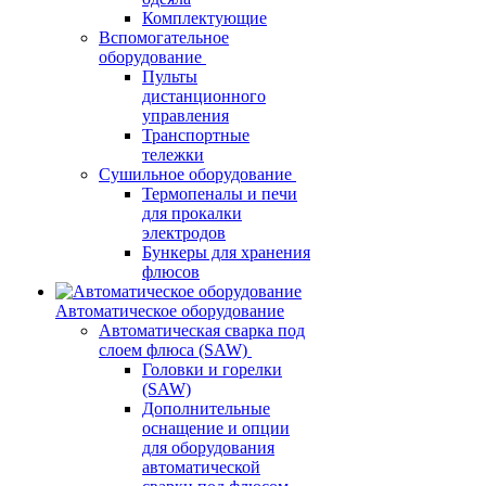
Комплектующие
Вспомогательное
оборудование
Пульты
дистанционного
управления
Транспортные
тележки
Сушильное оборудование
Термопеналы и печи
для прокалки
электродов
Бункеры для хранения
флюсов
Автоматическое оборудование
Автоматическая сварка под
слоем флюса (SAW)
Головки и горелки
(SAW)
Дополнительные
оснащение и опции
для оборудования
автоматической