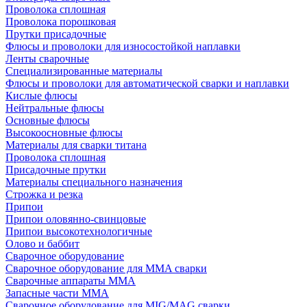
Проволока сплошная
Проволока порошковая
Прутки присадочные
Флюсы и проволоки для износостойкой наплавки
Ленты сварочные
Специализированные материалы
Флюсы и проволоки для автоматической сварки и наплавки
Кислые флюсы
Нейтральные флюсы
Основные флюсы
Высокоосновные флюсы
Материалы для сварки титана
Проволока сплошная
Присадочные прутки
Материалы специального назначения
Строжка и резка
Припои
Припои оловянно-свинцовые
Припои высокотехнологичные
Олово и баббит
Сварочное оборудование
Сварочное оборудование для MMA сварки
Сварочные аппараты MMA
Запасные части MMA
Сварочное оборудование для MIG/MAG сварки