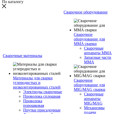
По каталогу
Сварочное оборудование
Сварочное
оборудование для
MMA сварки
Сварочные
аппараты MMA
Сварочные материалы
Запасные части
MMA
Материалы для сварки
Сварочное
углеродистых и
оборудование для
низколегированных сталей
MIG/MAG сварки
Электроды сварочные
Сварочные
Проволока сплошная
аппараты
Проволока
MIG/MAG
порошковая
Механизмы
Прутки присадочные
подачи