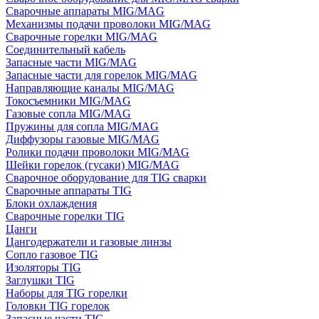
Сварочные аппараты MIG/MAG
Механизмы подачи проволоки MIG/MAG
Сварочные горелки MIG/MAG
Соединительный кабель
Запасные части MIG/MAG
Запасные части для горелок MIG/MAG
Направляющие каналы MIG/MAG
Токосъемники MIG/MAG
Газовые сопла MIG/MAG
Пружины для сопла MIG/MAG
Диффузоры газовые MIG/MAG
Ролики подачи проволоки MIG/MAG
Шейки горелок (гусаки) MIG/MAG
Сварочное оборудование для TIG сварки
Сварочные аппараты TIG
Блоки охлаждения
Сварочные горелки TIG
Цанги
Цангодержатели и газовые линзы
Сопло газовое TIG
Изоляторы TIG
Заглушки TIG
Наборы для TIG горелки
Головки TIG горелок
Запасные части TIG