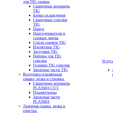
для TIG сварки
Сварочные аппараты
TIG
Блоки охлаждения
Сварочные горелки
TIG
Цанги
Цангодержатели и
газовые линзы
Сопло газовое TIG
Изоляторы TIG
Заглушки TIG
Наборы для TIG
горелки
Услуг
Головки TIG горелок
Запасные части TIG
Воздушно-плазменная
сварка, резка и строжка
Сварочные аппараты
PLASMA CUT
Плазмотроны
Запасные части
PLASMA
Лазерная сварка, резка и
очистка