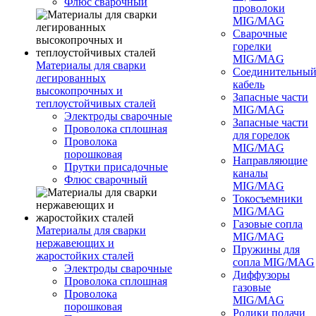
Флюс сварочный
проволоки
MIG/MAG
Сварочные
горелки
MIG/MAG
Материалы для сварки
Соединительны
легированных
кабель
высокопрочных и
Запасные части
теплоустойчивых сталей
MIG/MAG
Электроды сварочные
Запасные части
Проволока сплошная
для горелок
Проволока
MIG/MAG
порошковая
Направляющие
Прутки присадочные
каналы
Флюс сварочный
MIG/MAG
Токосъемники
MIG/MAG
Газовые сопла
Материалы для сварки
MIG/MAG
нержавеющих и
Пружины для
жаростойких сталей
сопла MIG/MAG
Электроды сварочные
Диффузоры
Проволока сплошная
газовые
Проволока
MIG/MAG
порошковая
Ролики подачи