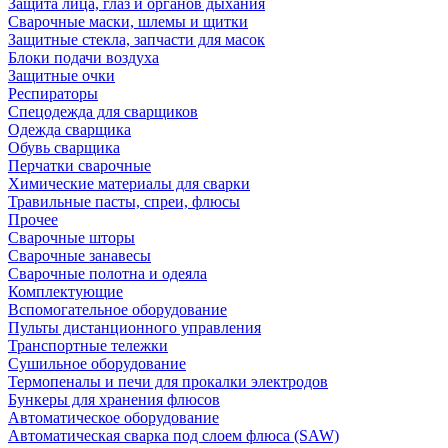
Защита лица, глаз и органов дыхания
Сварочные маски, шлемы и щитки
Защитные стекла, запчасти для масок
Блоки подачи воздуха
Защитные очки
Респираторы
Спецодежда для сварщиков
Одежда сварщика
Обувь сварщика
Перчатки сварочные
Химические материалы для сварки
Травильные пасты, спреи, флюсы
Прочее
Сварочные шторы
Сварочные занавесы
Сварочные полотна и одеяла
Комплектующие
Вспомогательное оборудование
Пульты дистанционного управления
Транспортные тележки
Сушильное оборудование
Термопеналы и печи для прокалки электродов
Бункеры для хранения флюсов
Автоматическое оборудование
Автоматическая сварка под слоем флюса (SAW)