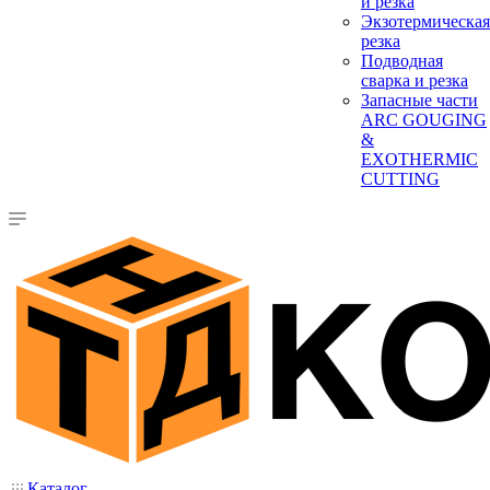
и резка
Экзотермическая
резка
Подводная
сварка и резка
Запасные части
ARC GOUGING
&
EXOTHERMIC
CUTTING
Каталог