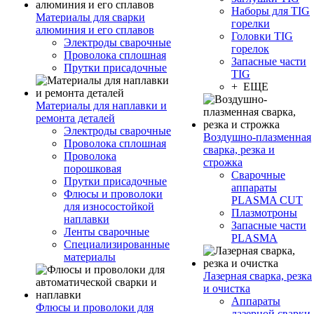
Наборы для TIG
Материалы для сварки
горелки
алюминия и его сплавов
Головки TIG
Электроды сварочные
горелок
Проволока сплошная
Запасные части
Прутки присадочные
TIG
+ ЕЩЕ
Материалы для наплавки и
ремонта деталей
Электроды сварочные
Воздушно-плазменная
Проволока сплошная
сварка, резка и
Проволока
строжка
порошковая
Сварочные
Прутки присадочные
аппараты
Флюсы и проволоки
PLASMA CUT
для износостойкой
Плазмотроны
наплавки
Запасные части
Ленты сварочные
PLASMA
Специализированные
материалы
Лазерная сварка, резка
и очистка
Аппараты
Флюсы и проволоки для
лазерной сварки