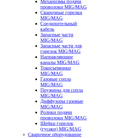
Механизмы подачи
проволоки MIG/MAG
Сварочные горелки
MIG/MAG
Соединительный
кабель
Запасные части
MIG/MAG
Запасные части для
горелок MIG/MAG
Направляющие
каналы MIG/MAG
Токосъемники
MIG/MAG
Газовые сопла
MIG/MAG
Пружины для сопла
MIG/MAG
Диффузоры газовые
MIG/MAG
Ролики подачи
проволоки MIG/MAG
Шейки горелок
(гусаки) MIG/MAG
Сварочное оборудование