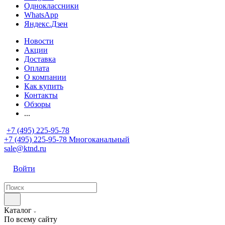
Одноклассники
WhatsApp
Яндекс.Дзен
Новости
Акции
Доставка
Оплата
О компании
Как купить
Контакты
Обзоры
...
+7 (495) 225-95-78
+7 (495) 225-95-78
Многоканальный
sale@ktnd.ru
Войти
Каталог
По всему сайту