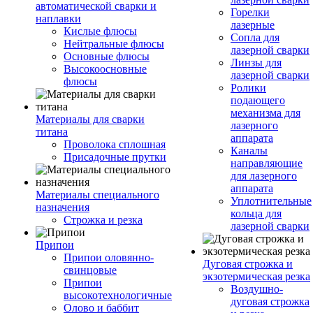
автоматической сварки и
Горелки
наплавки
лазерные
Кислые флюсы
Сопла для
Нейтральные флюсы
лазерной сварки
Основные флюсы
Линзы для
Высокоосновные
лазерной сварки
флюсы
Ролики
подающего
механизма для
Материалы для сварки
лазерного
титана
аппарата
Проволока сплошная
Каналы
Присадочные прутки
направляющие
для лазерного
аппарата
Материалы специального
Уплотнительные
назначения
кольца для
Строжка и резка
лазерной сварки
Припои
Припои оловянно-
Дуговая строжка и
свинцовые
экзотермическая резка
Припои
Воздушно-
высокотехнологичные
дуговая строжка
Олово и баббит