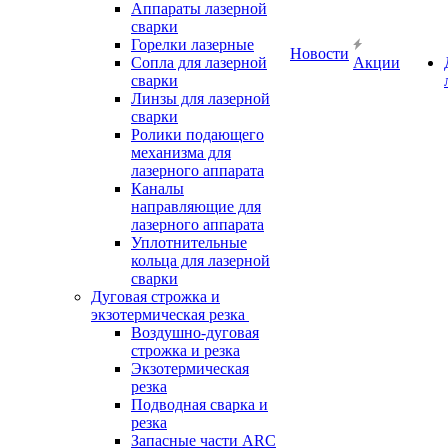
Аппараты лазерной
сварки
Горелки лазерные
Новости
Сопла для лазерной
Акции
сварки
Линзы для лазерной
сварки
Ролики подающего
механизма для
лазерного аппарата
Каналы
направляющие для
лазерного аппарата
Уплотнительные
кольца для лазерной
сварки
Дуговая строжка и
экзотермическая резка
Воздушно-дуговая
строжка и резка
Экзотермическая
резка
Подводная сварка и
резка
Запасные части ARC