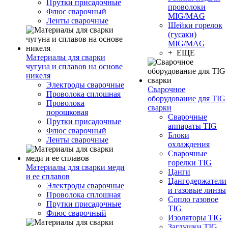
Прутки присадочные
проволоки
Флюс сварочный
MIG/MAG
Ленты сварочные
Шейки горелок
(гусаки)
MIG/MAG
+ ЕЩЕ
Материалы для сварки
чугуна и сплавов на основе
никеля
Электроды сварочные
Сварочное
Проволока сплошная
оборудование для TIG
Проволока
сварки
порошковая
Сварочные
Прутки присадочные
аппараты TIG
Флюс сварочный
Блоки
Ленты сварочные
охлаждения
Сварочные
горелки TIG
Материалы для сварки меди
Цанги
и ее сплавов
Цангодержатели
Электроды сварочные
и газовые линзы
Проволока сплошная
Сопло газовое
Прутки присадочные
TIG
Флюс сварочный
Изоляторы TIG
Заглушки TIG