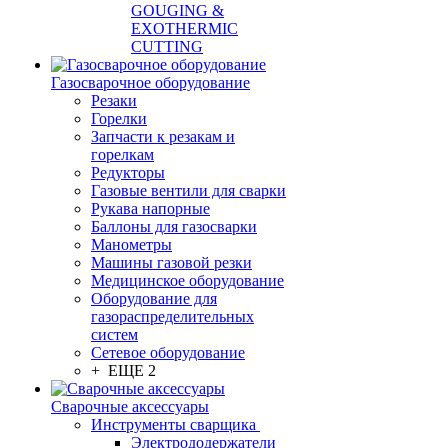
GOUGING &
EXOTHERMIC
CUTTING
Газосварочное оборудование
Резаки
Горелки
Запчасти к резакам и
горелкам
Редукторы
Газовые вентили для сварки
Рукава напорные
Баллоны для газосварки
Манометры
Машины газовой резки
Медицинское оборудование
Оборудование для
газораспределительных
систем
Сетевое оборудование
+ ЕЩЕ 2
Сварочные аксессуары
Инструменты сварщика
Электрододержатели