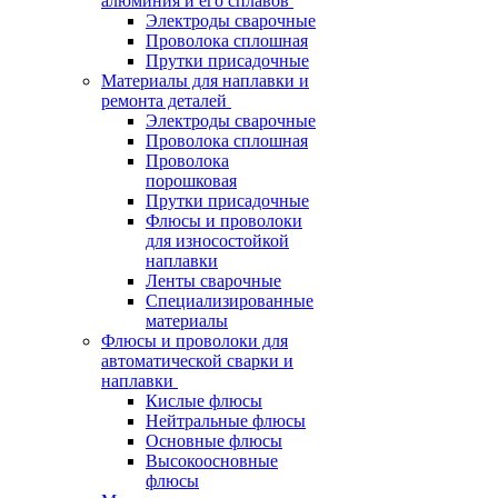
алюминия и его сплавов
Электроды сварочные
Проволока сплошная
Прутки присадочные
Материалы для наплавки и
ремонта деталей
Электроды сварочные
Проволока сплошная
Проволока
порошковая
Прутки присадочные
Флюсы и проволоки
для износостойкой
наплавки
Ленты сварочные
Специализированные
материалы
Флюсы и проволоки для
автоматической сварки и
наплавки
Кислые флюсы
Нейтральные флюсы
Основные флюсы
Высокоосновные
флюсы