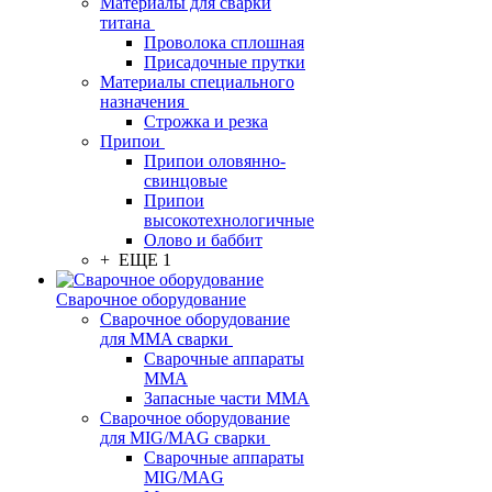
Материалы для сварки
титана
Проволока сплошная
Присадочные прутки
Материалы специального
назначения
Строжка и резка
Припои
Припои оловянно-
свинцовые
Припои
высокотехнологичные
Олово и баббит
+ ЕЩЕ 1
Сварочное оборудование
Сварочное оборудование
для MMA сварки
Сварочные аппараты
MMA
Запасные части MMA
Сварочное оборудование
для MIG/MAG сварки
Сварочные аппараты
MIG/MAG