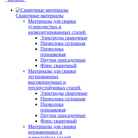
Сварочные материалы
Материалы для сварки
углеродистых и
низколегированных сталей
Электроды сварочные
Проволока сплошная
Проволока
порошковая
Прутки присадочные
Флюс сварочный
Материалы для сварки
легированных
высокопрочных и
теплоустойчивых сталей
Электроды сварочные
Проволока сплошная
Проволока
порошковая
Прутки присадочные
Флюс сварочный
Материалы для сварки
нержавеющих и
жаростойких сталей