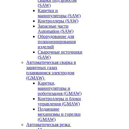
сварки под флюсом
(SAW)
Каретки и
манипуляторы (SAW)
Контроллеры (SAW)
Запасные части
Automation (SAW)
Оборудование для
позиционирования
изделий
Сварочные источники
(SAW)
Автоматическая сварка в
защитных газах
плавящимся электродом
(GMAW)
Каретки,
манипуляторы и
роботизация (GMAW)
Контроллеры и блоки
управления (GMAW)
Подающие
механизмы и горелки
(GMAW)
Автоматическая резка