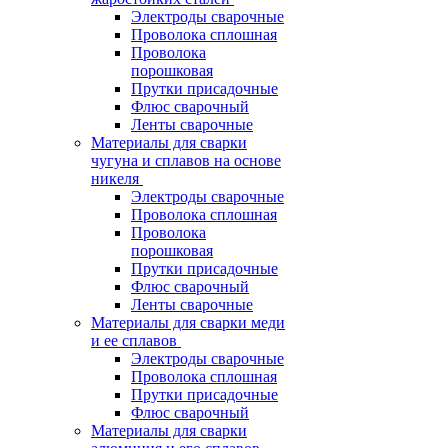
Электроды сварочные
Проволока сплошная
Проволока
порошковая
Прутки присадочные
Флюс сварочный
Ленты сварочные
Материалы для сварки
чугуна и сплавов на основе
никеля
Электроды сварочные
Проволока сплошная
Проволока
порошковая
Прутки присадочные
Флюс сварочный
Ленты сварочные
Материалы для сварки меди
и ее сплавов
Электроды сварочные
Проволока сплошная
Прутки присадочные
Флюс сварочный
Материалы для сварки