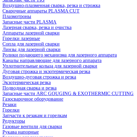
Воздушно-плазменная сварка, резка и строжка
Сварочные аппараты PLASMA CUT
Плазмотроны
Запасные части PLASMA
Лазерная сварка, резка и очистка
Аппараты лазерной сварки
Горелки лазерные
Сопла для лазерной сварки
Линзы для лазерной сварки
Ролики подающего механизма для лазерного аппарата
Каналы направляющие для лазерного аппарата
Уплотнительные кольца для лазерной сварки
Дуговая строжка и экзотермическая резка
Воздушно-дуговая строжка и резка
Экзотермическая резка
Подводная сварка и резка
Запасные части ARC GOUGING & EXOTHERMIC CUTTING
Газосварочное оборудование
Резаки
Горелки
Запчасти к резакам и горелкам
Редукторы
Газовые вентили для сварки
Рукава напорные