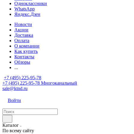
Одноклассники
WhatsApp
Яндекс.Дзен
Новости
Акции
Доставка
Оплата
О компании
Как купить
Контакты
Обзоры
...
+7 (495) 225-95-78
+7 (495) 225-95-78
Многоканальный
sale@ktnd.ru
Войти
Каталог
По всему сайту