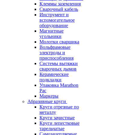
Клеммы заземления
Сварочный кабель
Инструмент и
вспомогательное
оборудование
Магнитные
угольники
Молотки сварщика
Вольфрамовые
электроды и
приспособления
Системы вытяжки
сварочных дымов
Керамические
подкладки
Упаковка Marathon
Pac
Маркеры
Абразивные круги
Круги отрезные по
металлу
Круги зачистные
Круги лепестковые
тарельчатые
Самозацепляемые