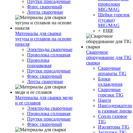
Прутки присадочные
проволоки
Флюс сварочный
MIG/MAG
Ленты сварочные
Шейки горелок
(гусаки)
MIG/MAG
+ ЕЩЕ
Материалы для сварки
чугуна и сплавов на основе
никеля
Электроды сварочные
Сварочное
Проволока сплошная
оборудование для TIG
Проволока
сварки
порошковая
Сварочные
Прутки присадочные
аппараты TIG
Флюс сварочный
Блоки
Ленты сварочные
охлаждения
Сварочные
горелки TIG
Материалы для сварки меди
Цанги
и ее сплавов
Цангодержатели
Электроды сварочные
и газовые линзы
Проволока сплошная
Сопло газовое
Прутки присадочные
TIG
Флюс сварочный
Изоляторы TIG
Заглушки TIG