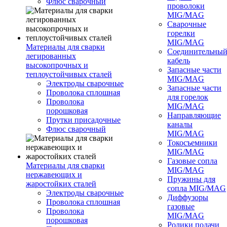
Флюс сварочный
проволоки
MIG/MAG
Сварочные
горелки
MIG/MAG
Материалы для сварки
Соединительны
легированных
кабель
высокопрочных и
Запасные части
теплоустойчивых сталей
MIG/MAG
Электроды сварочные
Запасные части
Проволока сплошная
для горелок
Проволока
MIG/MAG
порошковая
Направляющие
Прутки присадочные
каналы
Флюс сварочный
MIG/MAG
Токосъемники
MIG/MAG
Газовые сопла
Материалы для сварки
MIG/MAG
нержавеющих и
Пружины для
жаростойких сталей
сопла MIG/MAG
Электроды сварочные
Диффузоры
Проволока сплошная
газовые
Проволока
MIG/MAG
порошковая
Ролики подачи