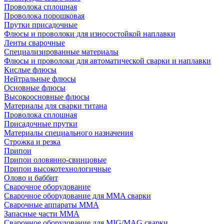
Проволока сплошная
Проволока порошковая
Прутки присадочные
Флюсы и проволоки для износостойкой наплавки
Ленты сварочные
Специализированные материалы
Флюсы и проволоки для автоматической сварки и наплавки
Кислые флюсы
Нейтральные флюсы
Основные флюсы
Высокоосновные флюсы
Материалы для сварки титана
Проволока сплошная
Присадочные прутки
Материалы специального назначения
Строжка и резка
Припои
Припои оловянно-свинцовые
Припои высокотехнологичные
Олово и баббит
Сварочное оборудование
Сварочное оборудование для MMA сварки
Сварочные аппараты MMA
Запасные части MMA
Сварочное оборудование для MIG/MAG сварки