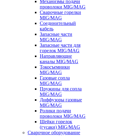
Механизмы подачи
проволоки MIG/MAG
Сварочные горелки
MIG/MAG
Соединительный
кабель
Запасные части
MIG/MAG
Запасные части для
горелок MIG/MAG
Направляющие
каналы MIG/MAG
Токосъемники
MIG/MAG
Газовые сопла
MIG/MAG
Пружины для сопла
MIG/MAG
Диффузоры газовые
MIG/MAG
Ролики подачи
проволоки MIG/MAG
Шейки горелок
(гусаки) MIG/MAG
Сварочное оборудование