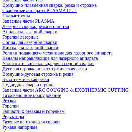
Воздушно-плазменная сварка, резка и строжка
Сварочные аппараты PLASMA CUT
Плазмотроны
Запасные части PLASMA
Лазерная сварка, резка и очистка
Аппараты лазерной сварки
Горелки лазерные
Сопла для лазерной сварки
Линзы для лазерной сварки
Ролики подающего механизма для лазерного аппарата
Каналы направляющие для лазерного аппарата
Уплотнительные кольца для лазерной сварки
Дуговая строжка и экзотермическая резка
Воздушно-дуговая строжка и резка
Экзотермическая резка
Подводная сварка и резка
Запасные части ARC GOUGING & EXOTHERMIC CUTTING
Газосварочное оборудование
Резаки
Горелки
Запчасти к резакам и горелкам
Редукторы
Газовые вентили для сварки
Рукава напорные