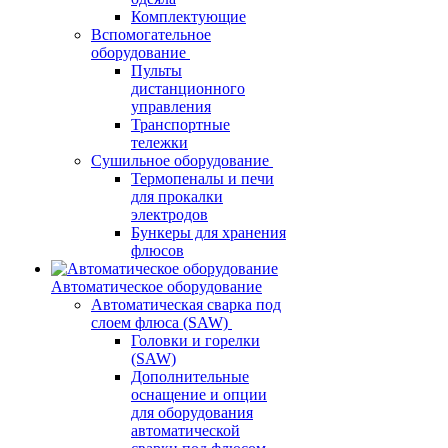
Комплектующие
Вспомогательное
оборудование
Пульты
дистанционного
управления
Транспортные
тележки
Сушильное оборудование
Термопеналы и печи
для прокалки
электродов
Бункеры для хранения
флюсов
Автоматическое оборудование
Автоматическая сварка под
слоем флюса (SAW)
Головки и горелки
(SAW)
Дополнительные
оснащение и опции
для оборудования
автоматической