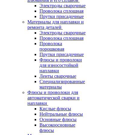
алюминия и его сплавов
Электроды сварочные
Проволока сплошная
Прутки присадочные
Материалы для наплавки и
ремонта деталей
Электроды сварочные
Проволока сплошная
Проволока
порошковая
Прутки присадочные
Флюсы и проволоки
для износостойкой
наплавки
Ленты сварочные
Специализированные
материалы
Флюсы и проволоки для
автоматической сварки и
наплавки
Кислые флюсы
Нейтральные флюсы
Основные флюсы
Высокоосновные
флюсы