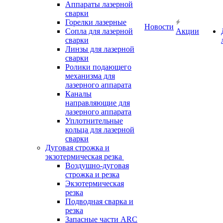
Аппараты лазерной
сварки
Горелки лазерные
Новости
Сопла для лазерной
Акции
сварки
Линзы для лазерной
сварки
Ролики подающего
механизма для
лазерного аппарата
Каналы
направляющие для
лазерного аппарата
Уплотнительные
кольца для лазерной
сварки
Дуговая строжка и
экзотермическая резка
Воздушно-дуговая
строжка и резка
Экзотермическая
резка
Подводная сварка и
резка
Запасные части ARC