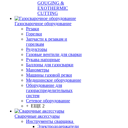
GOUGING &
EXOTHERMIC
CUTTING
Газосварочное оборудование
Резаки
Горелки
Запчасти к резакам и
горелкам
Редукторы
Газовые вентили для сварки
Рукава напорные
Баллоны для газосварки
Манометры
Машины газовой резки
Медицинское оборудование
Оборудование для
газораспределительных
систем
Сетевое оборудование
+ ЕЩЕ 2
Сварочные аксессуары
Инструменты сварщика
Электрододержатели