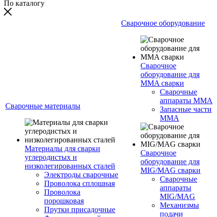
По каталогу
Сварочное оборудование
Сварочное
оборудование для
MMA сварки
Сварочные
аппараты MMA
Сварочные материалы
Запасные части
MMA
Материалы для сварки
Сварочное
углеродистых и
оборудование для
низколегированных сталей
MIG/MAG сварки
Электроды сварочные
Сварочные
Проволока сплошная
аппараты
Проволока
MIG/MAG
порошковая
Механизмы
Прутки присадочные
подачи