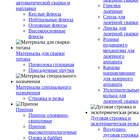
автоматической сварки и
Горелки
наплавки
лазерные
Кислые флюсы
Сопла для
Нейтральные флюсы
лазерной сварки
Основные флюсы
Линзы для
Высокоосновные
лазерной сварки
флюсы
Ролики
подающего
механизма для
Материалы для сварки
лазерного
титана
аппарата
Проволока сплошная
Каналы
Присадочные прутки
направляющие
для лазерного
аппарата
Материалы специального
Уплотнительные
назначения
кольца для
Строжка и резка
лазерной сварки
Припои
Припои оловянно-
Дуговая строжка и
свинцовые
экзотермическая резка
Припои
Воздушно-
высокотехнологичные
дуговая строжка
Олово и баббит