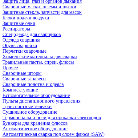
Защита лица, глаз и органов дыхания
Сварочные маски, шлемы и щитки
Защитные стекла, запчасти для масок
Блоки подачи воздуха
Защитные очки
Респираторы
Спецодежда для сварщиков
Одежда сварщика
Обувь сварщика
Перчатки сварочные
Химические материалы для сварки
Травильные пасты, спреи, флюсы
Прочее
Сварочные шторы
Сварочные занавесы
Сварочные полотна и одеяла
Комплектующие
Вспомогательное оборудование
Пульты дистанционного управления
Транспортные тележки
Сушильное оборудование
Термопеналы и печи для прокалки электродов
Бункеры для хранения флюсов
Автоматическое оборудование
Автоматическая сварка под слоем флюса (SAW)