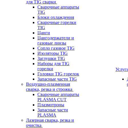
для TIG сварки
Сварочные аппараты
TIG
Блоки охлаждения
Сварочные горелки
TIG
Цанги
Цангодержатели и
газовые линзы
Сопло газовое TIG
Изоляторы TIG
Заглушки TIG
Наборы для TIG
горелки
Услуг
Головки TIG горелок
Запасные части TIG
Воздушно-плазменная
сварка, резка и строжка
Сварочные аппараты
PLASMA CUT
Плазмотроны
Запасные части
PLASMA
Лазерная сварка, резка и
очистка