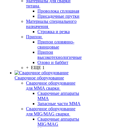
Материалы для сварки
титана
Проволока сплошная
Присадочные прутки
Материалы специального
назначения
Строжка и резка
Припои
Припои оловянно-
свинцовые
Припои
высокотехнологичные
Олово и баббит
+ ЕЩЕ 1
Сварочное оборудование
Сварочное оборудование
для MMA сварки
Сварочные аппараты
MMA
Запасные части MMA
Сварочное оборудование
для MIG/MAG сварки
Сварочные аппараты
MIG/MAG