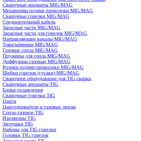
Сварочные аппараты MIG/MAG
Механизмы подачи проволоки MIG/MAG
Сварочные горелки MIG/MAG
Соединительный кабель
Запасные части MIG/MAG
Запасные части для горелок MIG/MAG
Направляющие каналы MIG/MAG
Токосъемники MIG/MAG
Газовые сопла MIG/MAG
Пружины для сопла MIG/MAG
Диффузоры газовые MIG/MAG
Ролики подачи проволоки MIG/MAG
Шейки горелок (гусаки) MIG/MAG
Сварочное оборудование для TIG сварки
Сварочные аппараты TIG
Блоки охлаждения
Сварочные горелки TIG
Цанги
Цангодержатели и газовые линзы
Сопло газовое TIG
Изоляторы TIG
Заглушки TIG
Наборы для TIG горелки
Головки TIG горелок
Запасные части TIG