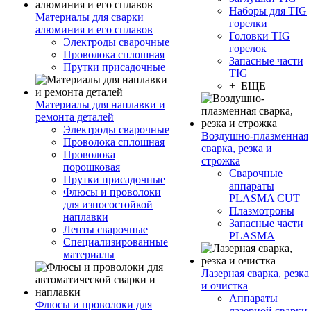
Наборы для TIG
Материалы для сварки
горелки
алюминия и его сплавов
Головки TIG
Электроды сварочные
горелок
Проволока сплошная
Запасные части
Прутки присадочные
TIG
+ ЕЩЕ
Материалы для наплавки и
ремонта деталей
Электроды сварочные
Воздушно-плазменная
Проволока сплошная
сварка, резка и
Проволока
строжка
порошковая
Сварочные
Прутки присадочные
аппараты
Флюсы и проволоки
PLASMA CUT
для износостойкой
Плазмотроны
наплавки
Запасные части
Ленты сварочные
PLASMA
Специализированные
материалы
Лазерная сварка, резка
и очистка
Аппараты
Флюсы и проволоки для
лазерной сварки