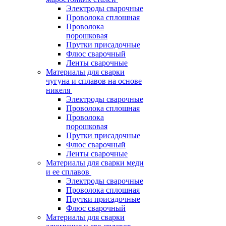
Электроды сварочные
Проволока сплошная
Проволока
порошковая
Прутки присадочные
Флюс сварочный
Ленты сварочные
Материалы для сварки
чугуна и сплавов на основе
никеля
Электроды сварочные
Проволока сплошная
Проволока
порошковая
Прутки присадочные
Флюс сварочный
Ленты сварочные
Материалы для сварки меди
и ее сплавов
Электроды сварочные
Проволока сплошная
Прутки присадочные
Флюс сварочный
Материалы для сварки