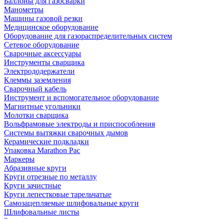
Баллоны для газосварки
Манометры
Машины газовой резки
Медицинское оборудование
Оборудование для газораспределительных систем
Сетевое оборудование
Сварочные аксессуары
Инструменты сварщика
Электрододержатели
Клеммы заземления
Сварочный кабель
Инструмент и вспомогательное оборудование
Магнитные угольники
Молотки сварщика
Вольфрамовые электроды и приспособления
Системы вытяжки сварочных дымов
Керамические подкладки
Упаковка Marathon Pac
Маркеры
Абразивные круги
Круги отрезные по металлу
Круги зачистные
Круги лепестковые тарельчатые
Самозацепляемые шлифовальные круги
Шлифовальные листы