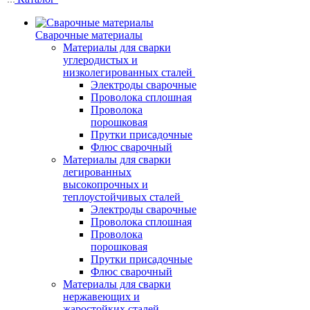
Сварочные материалы
Материалы для сварки
углеродистых и
низколегированных сталей
Электроды сварочные
Проволока сплошная
Проволока
порошковая
Прутки присадочные
Флюс сварочный
Материалы для сварки
легированных
высокопрочных и
теплоустойчивых сталей
Электроды сварочные
Проволока сплошная
Проволока
порошковая
Прутки присадочные
Флюс сварочный
Материалы для сварки
нержавеющих и
жаростойких сталей