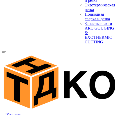
и резка
Экзотермическая
резка
Подводная
сварка и резка
Запасные части
ARC GOUGING
&
EXOTHERMIC
CUTTING
Каталог