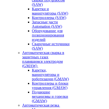
сварки под флюсом
(SAW)
Каретки и
манипуляторы (SAW)
Контроллеры (SAW)
Запасные части
Automation (SAW)
Оборудование для
позиционирования
изделий
Сварочные источники
(SAW)
Автоматическая сварка в
защитных газах
плавящимся электродом
(GMAW)
Каретки,
манипуляторы и
роботизация (GMAW)
Контроллеры и блоки
управления (GMAW)
Подающие
механизмы и горелки
(GMAW)
Автоматическая резка