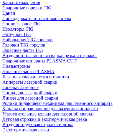
Блоки охлаждения
Сварочные горелки TIG
Цанги
Цангодержатели и газовые линзы
Сопло газовое TIG
Изоляторы TIG
Заглушки TIG
Наборы для TIG горелки
Головки TIG горелок
Запасные части TIG
Воздушно-плазменная сварка, резка и строжка
Сварочные аппараты PLASMA CUT
Плазмотроны
Запасные части PLASMA
Лазерная сварка, резка и очистка
Аппараты лазерной сварки
Горелки лазерные
Сопла для лазерной сварки
Линзы для лазерной сварки
Ролики подающего механизма для лазерного аппарата
Каналы направляющие для лазерного аппарата
Уплотнительные кольца для лазерной сварки
Дуговая строжка и экзотермическая резка
Воздушно-дуговая строжка и резка
Экзотермическая резка