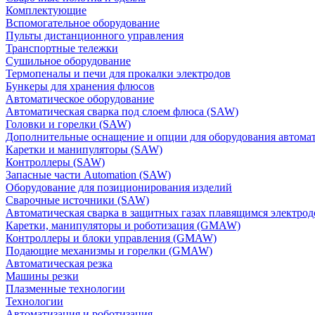
Комплектующие
Вспомогательное оборудование
Пульты дистанционного управления
Транспортные тележки
Сушильное оборудование
Термопеналы и печи для прокалки электродов
Бункеры для хранения флюсов
Автоматическое оборудование
Автоматическая сварка под слоем флюса (SAW)
Головки и горелки (SAW)
Дополнительные оснащение и опции для оборудования автома
Каретки и манипуляторы (SAW)
Контроллеры (SAW)
Запасные части Automation (SAW)
Оборудование для позиционирования изделий
Сварочные источники (SAW)
Автоматическая сварка в защитных газах плавящимся электр
Каретки, манипуляторы и роботизация (GMAW)
Контроллеры и блоки управления (GMAW)
Подающие механизмы и горелки (GMAW)
Автоматическая резка
Машины резки
Плазменные технологии
Технологии
Автоматизация и роботизация