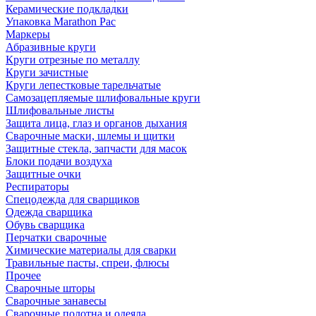
Керамические подкладки
Упаковка Marathon Pac
Маркеры
Абразивные круги
Круги отрезные по металлу
Круги зачистные
Круги лепестковые тарельчатые
Самозацепляемые шлифовальные круги
Шлифовальные листы
Защита лица, глаз и органов дыхания
Сварочные маски, шлемы и щитки
Защитные стекла, запчасти для масок
Блоки подачи воздуха
Защитные очки
Респираторы
Спецодежда для сварщиков
Одежда сварщика
Обувь сварщика
Перчатки сварочные
Химические материалы для сварки
Травильные пасты, спреи, флюсы
Прочее
Сварочные шторы
Сварочные занавесы
Сварочные полотна и одеяла