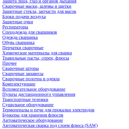
Защита лица, глаз и органов дыхания
Сварочные маски, шлемы и щитки
Защитные стекла, запчасти для масок
Блоки подачи воздуха
Защитные очки
Респираторы
Спецодежда для сварщиков
Одежда сварщика
Обувь сварщика
Перчатки сварочные
Химические материалы для сварки
Травильные пасты, спреи, флюсы
Прочее
Сварочные шторы
Сварочные занавесы
Сварочные полотна и одеяла
Комплектующие
Вспомогательное оборудование
Пульты дистанционного управления
Транспортные тележки
Сушильное оборудование
Термопеналы и печи для прокалки электродов
Бункеры для хранения флюсов
Автоматическое оборудование
Автоматическая сварка под слоем флюса (SAW)