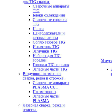
для TIG сварки
Сварочные аппараты
TIG
Блоки охлаждения
Сварочные горелки
TIG
Цанги
Цангодержатели и
газовые линзы
Сопло газовое TIG
Изоляторы TIG
Заглушки TIG
Наборы для TIG
горелки
Услуг
Головки TIG горелок
Запасные части TIG
Воздушно-плазменная
сварка, резка и строжка
Сварочные аппараты
PLASMA CUT
Плазмотроны
Запасные части
PLASMA
Лазерная сварка, резка и
очистка