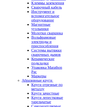
Клеммы заземления
Сварочный кабель
Инструмент и
вспомогательное
оборудование
Магнитные
угольники
Молотки сварщика
Вольфрамовые
электроды и
приспособления
Системы вытяжки
сварочных дымов
Керамические
подкладки
Упаковка Marathon
Pac
Маркеры
Абразивные круги
Круги отрезные по
металлу
Круги зачистные
Круги лепестковые
тарельчатые
Самозацепляемые