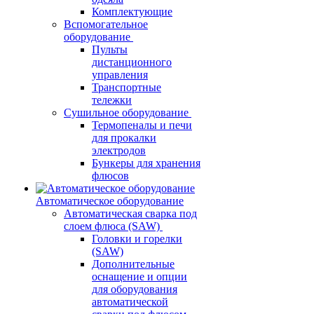
Комплектующие
Вспомогательное
оборудование
Пульты
дистанционного
управления
Транспортные
тележки
Сушильное оборудование
Термопеналы и печи
для прокалки
электродов
Бункеры для хранения
флюсов
Автоматическое оборудование
Автоматическая сварка под
слоем флюса (SAW)
Головки и горелки
(SAW)
Дополнительные
оснащение и опции
для оборудования
автоматической