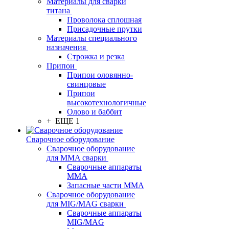
Материалы для сварки
титана
Проволока сплошная
Присадочные прутки
Материалы специального
назначения
Строжка и резка
Припои
Припои оловянно-
свинцовые
Припои
высокотехнологичные
Олово и баббит
+ ЕЩЕ 1
Сварочное оборудование
Сварочное оборудование
для MMA сварки
Сварочные аппараты
MMA
Запасные части MMA
Сварочное оборудование
для MIG/MAG сварки
Сварочные аппараты
MIG/MAG