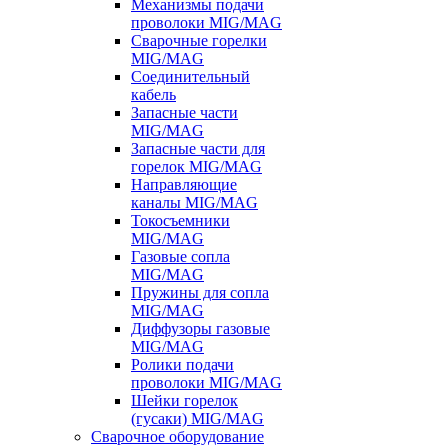
Механизмы подачи
проволоки MIG/MAG
Сварочные горелки
MIG/MAG
Соединительный
кабель
Запасные части
MIG/MAG
Запасные части для
горелок MIG/MAG
Направляющие
каналы MIG/MAG
Токосъемники
MIG/MAG
Газовые сопла
MIG/MAG
Пружины для сопла
MIG/MAG
Диффузоры газовые
MIG/MAG
Ролики подачи
проволоки MIG/MAG
Шейки горелок
(гусаки) MIG/MAG
Сварочное оборудование