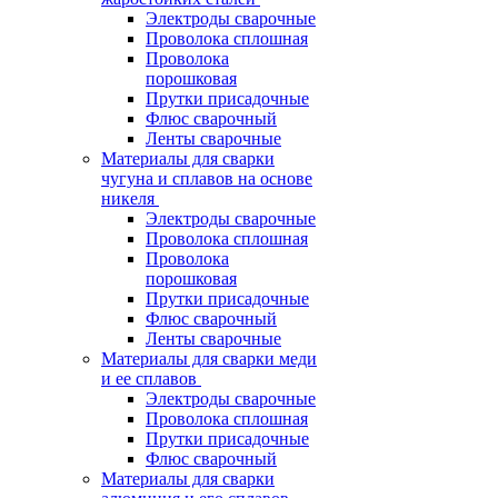
Электроды сварочные
Проволока сплошная
Проволока
порошковая
Прутки присадочные
Флюс сварочный
Ленты сварочные
Материалы для сварки
чугуна и сплавов на основе
никеля
Электроды сварочные
Проволока сплошная
Проволока
порошковая
Прутки присадочные
Флюс сварочный
Ленты сварочные
Материалы для сварки меди
и ее сплавов
Электроды сварочные
Проволока сплошная
Прутки присадочные
Флюс сварочный
Материалы для сварки