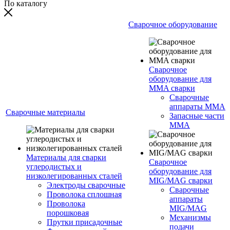
По каталогу
Сварочное оборудование
Сварочное
оборудование для
MMA сварки
Сварочные
аппараты MMA
Сварочные материалы
Запасные части
MMA
Материалы для сварки
Сварочное
углеродистых и
оборудование для
низколегированных сталей
MIG/MAG сварки
Электроды сварочные
Сварочные
Проволока сплошная
аппараты
Проволока
MIG/MAG
порошковая
Механизмы
Прутки присадочные
подачи