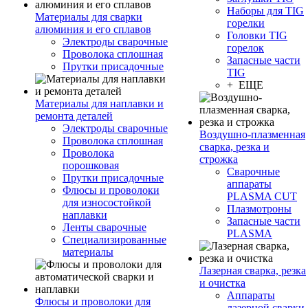
Наборы для TIG
Материалы для сварки
горелки
алюминия и его сплавов
Головки TIG
Электроды сварочные
горелок
Проволока сплошная
Запасные части
Прутки присадочные
TIG
+ ЕЩЕ
Материалы для наплавки и
ремонта деталей
Электроды сварочные
Воздушно-плазменная
Проволока сплошная
сварка, резка и
Проволока
строжка
порошковая
Сварочные
Прутки присадочные
аппараты
Флюсы и проволоки
PLASMA CUT
для износостойкой
Плазмотроны
наплавки
Запасные части
Ленты сварочные
PLASMA
Специализированные
материалы
Лазерная сварка, резка
и очистка
Аппараты
Флюсы и проволоки для
лазерной сварки