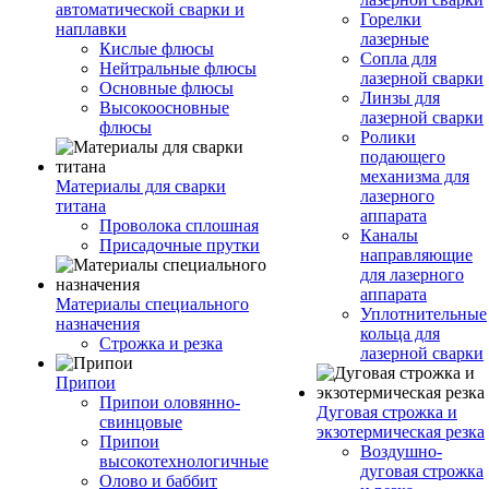
автоматической сварки и
Горелки
наплавки
лазерные
Кислые флюсы
Сопла для
Нейтральные флюсы
лазерной сварки
Основные флюсы
Линзы для
Высокоосновные
лазерной сварки
флюсы
Ролики
подающего
механизма для
Материалы для сварки
лазерного
титана
аппарата
Проволока сплошная
Каналы
Присадочные прутки
направляющие
для лазерного
аппарата
Материалы специального
Уплотнительные
назначения
кольца для
Строжка и резка
лазерной сварки
Припои
Припои оловянно-
Дуговая строжка и
свинцовые
экзотермическая резка
Припои
Воздушно-
высокотехнологичные
дуговая строжка
Олово и баббит