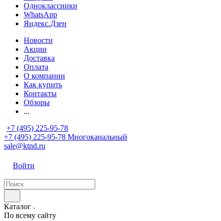
Одноклассники
WhatsApp
Яндекс.Дзен
Новости
Акции
Доставка
Оплата
О компании
Как купить
Контакты
Обзоры
...
+7 (495) 225-95-78
+7 (495) 225-95-78
Многоканальный
sale@ktnd.ru
Войти
Каталог
По всему сайту