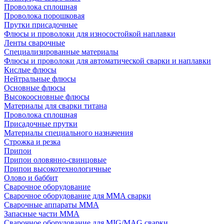
Проволока сплошная
Проволока порошковая
Прутки присадочные
Флюсы и проволоки для износостойкой наплавки
Ленты сварочные
Специализированные материалы
Флюсы и проволоки для автоматической сварки и наплавки
Кислые флюсы
Нейтральные флюсы
Основные флюсы
Высокоосновные флюсы
Материалы для сварки титана
Проволока сплошная
Присадочные прутки
Материалы специального назначения
Строжка и резка
Припои
Припои оловянно-свинцовые
Припои высокотехнологичные
Олово и баббит
Сварочное оборудование
Сварочное оборудование для MMA сварки
Сварочные аппараты MMA
Запасные части MMA
Сварочное оборудование для MIG/MAG сварки