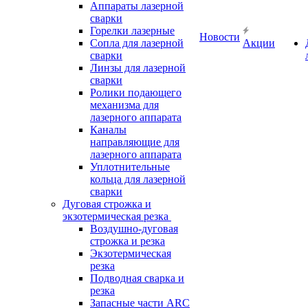
Аппараты лазерной
сварки
Горелки лазерные
Новости
Сопла для лазерной
Акции
сварки
Линзы для лазерной
сварки
Ролики подающего
механизма для
лазерного аппарата
Каналы
направляющие для
лазерного аппарата
Уплотнительные
кольца для лазерной
сварки
Дуговая строжка и
экзотермическая резка
Воздушно-дуговая
строжка и резка
Экзотермическая
резка
Подводная сварка и
резка
Запасные части ARC