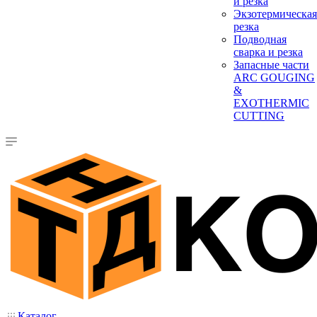
и резка
Экзотермическая
резка
Подводная
сварка и резка
Запасные части
ARC GOUGING
&
EXOTHERMIC
CUTTING
Каталог