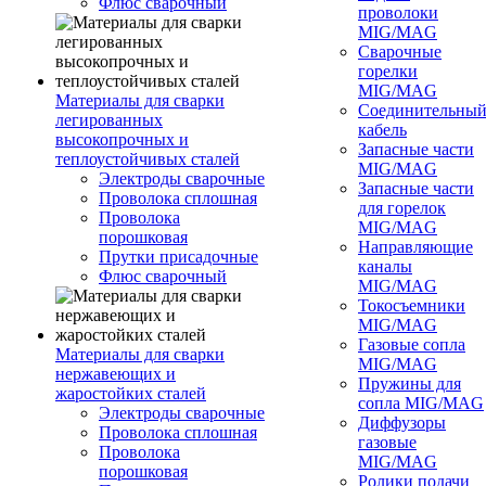
Флюс сварочный
проволоки
MIG/MAG
Сварочные
горелки
MIG/MAG
Материалы для сварки
Соединительны
легированных
кабель
высокопрочных и
Запасные части
теплоустойчивых сталей
MIG/MAG
Электроды сварочные
Запасные части
Проволока сплошная
для горелок
Проволока
MIG/MAG
порошковая
Направляющие
Прутки присадочные
каналы
Флюс сварочный
MIG/MAG
Токосъемники
MIG/MAG
Газовые сопла
Материалы для сварки
MIG/MAG
нержавеющих и
Пружины для
жаростойких сталей
сопла MIG/MAG
Электроды сварочные
Диффузоры
Проволока сплошная
газовые
Проволока
MIG/MAG
порошковая
Ролики подачи