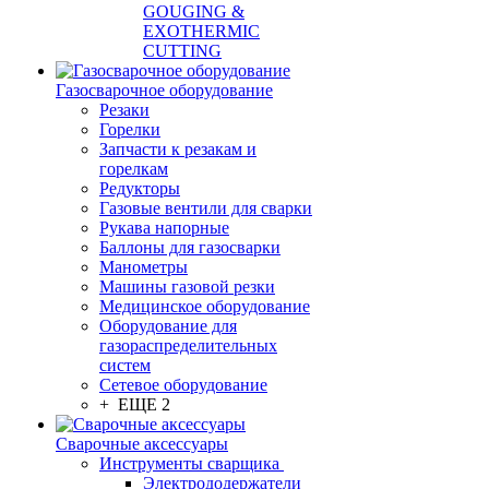
GOUGING &
EXOTHERMIC
CUTTING
Газосварочное оборудование
Резаки
Горелки
Запчасти к резакам и
горелкам
Редукторы
Газовые вентили для сварки
Рукава напорные
Баллоны для газосварки
Манометры
Машины газовой резки
Медицинское оборудование
Оборудование для
газораспределительных
систем
Сетевое оборудование
+ ЕЩЕ 2
Сварочные аксессуары
Инструменты сварщика
Электрододержатели