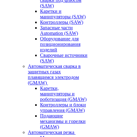
сварки под флюсом
(SAW)
Каретки и
манипуляторы (SAW)
Контроллеры (SAW)
Запасные части
Automation (SAW)
Оборудование для
позиционирования
изделий
Сварочные источники
(SAW)
Автоматическая сварка в
защитных газах
плавящимся электродом
(GMAW)
Каретки,
манипуляторы и
роботизация (GMAW)
Контроллеры и блоки
управления (GMAW)
Подающие
механизмы и горелки
(GMAW)
Автоматическая резка