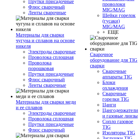
Прутки присадочные
проволоки
Флюс сварочный
MIG/MAG
Ленты сварочные
Шейки горелок
(гусаки)
MIG/MAG
+ ЕЩЕ
Материалы для сварки
чугуна и сплавов на основе
никеля
Электроды сварочные
Сварочное
Проволока сплошная
оборудование для TIG
Проволока
сварки
порошковая
Сварочные
Прутки присадочные
аппараты TIG
Флюс сварочный
Блоки
Ленты сварочные
охлаждения
Сварочные
горелки TIG
Материалы для сварки меди
Цанги
и ее сплавов
Цангодержатели
Электроды сварочные
и газовые линзы
Проволока сплошная
Сопло газовое
Прутки присадочные
TIG
Флюс сварочный
Изоляторы TIG
Заглушки TIG