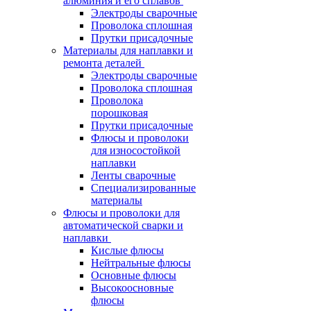
алюминия и его сплавов
Электроды сварочные
Проволока сплошная
Прутки присадочные
Материалы для наплавки и
ремонта деталей
Электроды сварочные
Проволока сплошная
Проволока
порошковая
Прутки присадочные
Флюсы и проволоки
для износостойкой
наплавки
Ленты сварочные
Специализированные
материалы
Флюсы и проволоки для
автоматической сварки и
наплавки
Кислые флюсы
Нейтральные флюсы
Основные флюсы
Высокоосновные
флюсы