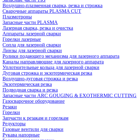
Воздушно-плазменная сварка, резка и строжка
Сварочные аппараты PLASMA CUT
Плазмотроны
Запасные части PLASMA
Лазерная сварка, резка и очистка
Аппараты лазерной сварки
Горелки лазерные
Сопла для лазерной сварки
Линзы для лазерной сварки
Ролики подающего механизма для лазерного аппарата
Каналы направляющие для лазерного аппарата
Уплотнительные кольца для лазерной сварки
Дуговая строжка и экзотермическая резка
Воздушно-дуговая строжка и резка
Экзотермическая резка
Подводная сварка и резка
Запасные части ARC GOUGING & EXOTHERMIC CUTTING
Газосварочное оборудование
Резаки
Горелки
Запчасти к резакам и горелкам
Редукторы
Газовые вентили для сварки
Рукава напорные