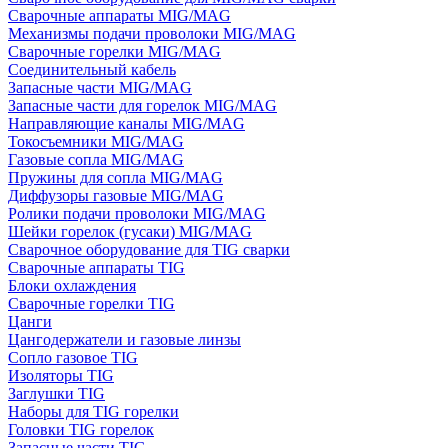
Сварочные аппараты MIG/MAG
Механизмы подачи проволоки MIG/MAG
Сварочные горелки MIG/MAG
Соединительный кабель
Запасные части MIG/MAG
Запасные части для горелок MIG/MAG
Направляющие каналы MIG/MAG
Токосъемники MIG/MAG
Газовые сопла MIG/MAG
Пружины для сопла MIG/MAG
Диффузоры газовые MIG/MAG
Ролики подачи проволоки MIG/MAG
Шейки горелок (гусаки) MIG/MAG
Сварочное оборудование для TIG сварки
Сварочные аппараты TIG
Блоки охлаждения
Сварочные горелки TIG
Цанги
Цангодержатели и газовые линзы
Сопло газовое TIG
Изоляторы TIG
Заглушки TIG
Наборы для TIG горелки
Головки TIG горелок
Запасные части TIG