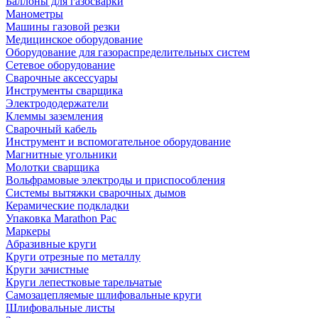
Баллоны для газосварки
Манометры
Машины газовой резки
Медицинское оборудование
Оборудование для газораспределительных систем
Сетевое оборудование
Сварочные аксессуары
Инструменты сварщика
Электрододержатели
Клеммы заземления
Сварочный кабель
Инструмент и вспомогательное оборудование
Магнитные угольники
Молотки сварщика
Вольфрамовые электроды и приспособления
Системы вытяжки сварочных дымов
Керамические подкладки
Упаковка Marathon Pac
Маркеры
Абразивные круги
Круги отрезные по металлу
Круги зачистные
Круги лепестковые тарельчатые
Самозацепляемые шлифовальные круги
Шлифовальные листы