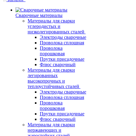
Сварочные материалы
Материалы для сварки
углеродистых и
низколегированных сталей
Электроды сварочные
Проволока сплошная
Проволока
порошковая
Прутки присадочные
Флюс сварочный
Материалы для сварки
легированных
высокопрочных и
теплоустойчивых сталей
Электроды сварочные
Проволока сплошная
Проволока
порошковая
Прутки присадочные
Флюс сварочный
Материалы для сварки
нержавеющих и
жаростойких сталей