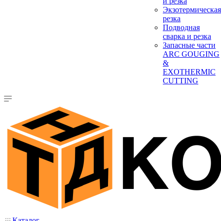
и резка
Экзотермическая
резка
Подводная
сварка и резка
Запасные части
ARC GOUGING
&
EXOTHERMIC
CUTTING
Каталог