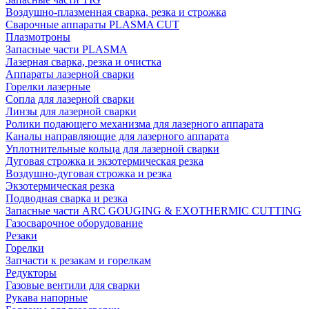
Воздушно-плазменная сварка, резка и строжка
Сварочные аппараты PLASMA CUT
Плазмотроны
Запасные части PLASMA
Лазерная сварка, резка и очистка
Аппараты лазерной сварки
Горелки лазерные
Сопла для лазерной сварки
Линзы для лазерной сварки
Ролики подающего механизма для лазерного аппарата
Каналы направляющие для лазерного аппарата
Уплотнительные кольца для лазерной сварки
Дуговая строжка и экзотермическая резка
Воздушно-дуговая строжка и резка
Экзотермическая резка
Подводная сварка и резка
Запасные части ARC GOUGING & EXOTHERMIC CUTTING
Газосварочное оборудование
Резаки
Горелки
Запчасти к резакам и горелкам
Редукторы
Газовые вентили для сварки
Рукава напорные