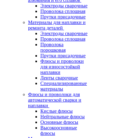
алюминия и его сплавов
Электроды сварочные
Проволока сплошная
Прутки присадочные
Материалы для наплавки и
ремонта деталей
Электроды сварочные
Проволока сплошная
Проволока
порошковая
Прутки присадочные
Флюсы и проволоки
для износостойкой
наплавки
Ленты сварочные
Специализированные
материалы
Флюсы и проволоки для
автоматической сварки и
наплавки
Кислые флюсы
Нейтральные флюсы
Основные флюсы
Высокоосновные
флюсы