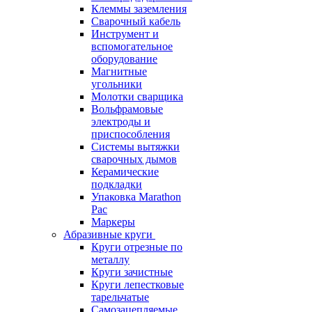
Клеммы заземления
Сварочный кабель
Инструмент и
вспомогательное
оборудование
Магнитные
угольники
Молотки сварщика
Вольфрамовые
электроды и
приспособления
Системы вытяжки
сварочных дымов
Керамические
подкладки
Упаковка Marathon
Pac
Маркеры
Абразивные круги
Круги отрезные по
металлу
Круги зачистные
Круги лепестковые
тарельчатые
Самозацепляемые