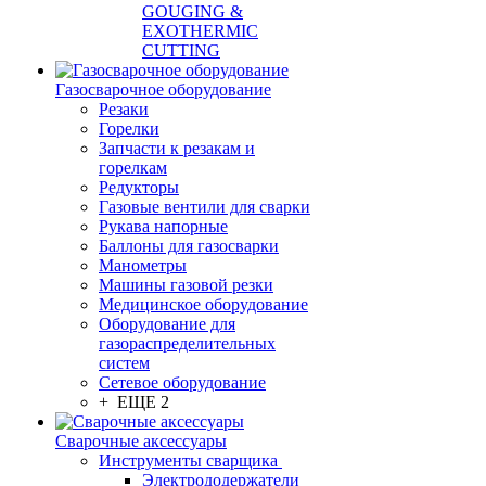
GOUGING &
EXOTHERMIC
CUTTING
Газосварочное оборудование
Резаки
Горелки
Запчасти к резакам и
горелкам
Редукторы
Газовые вентили для сварки
Рукава напорные
Баллоны для газосварки
Манометры
Машины газовой резки
Медицинское оборудование
Оборудование для
газораспределительных
систем
Сетевое оборудование
+ ЕЩЕ 2
Сварочные аксессуары
Инструменты сварщика
Электрододержатели