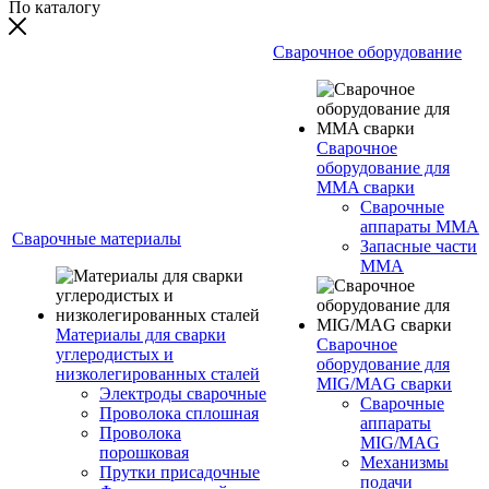
По каталогу
Сварочное оборудование
Сварочное
оборудование для
MMA сварки
Сварочные
аппараты MMA
Сварочные материалы
Запасные части
MMA
Материалы для сварки
Сварочное
углеродистых и
оборудование для
низколегированных сталей
MIG/MAG сварки
Электроды сварочные
Сварочные
Проволока сплошная
аппараты
Проволока
MIG/MAG
порошковая
Механизмы
Прутки присадочные
подачи