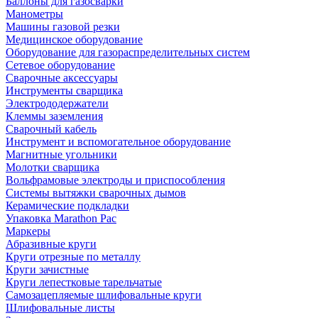
Баллоны для газосварки
Манометры
Машины газовой резки
Медицинское оборудование
Оборудование для газораспределительных систем
Сетевое оборудование
Сварочные аксессуары
Инструменты сварщика
Электрододержатели
Клеммы заземления
Сварочный кабель
Инструмент и вспомогательное оборудование
Магнитные угольники
Молотки сварщика
Вольфрамовые электроды и приспособления
Системы вытяжки сварочных дымов
Керамические подкладки
Упаковка Marathon Pac
Маркеры
Абразивные круги
Круги отрезные по металлу
Круги зачистные
Круги лепестковые тарельчатые
Самозацепляемые шлифовальные круги
Шлифовальные листы