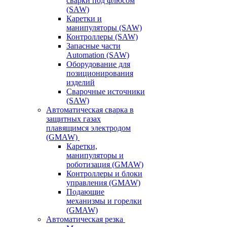
сварки под флюсом
(SAW)
Каретки и
манипуляторы (SAW)
Контроллеры (SAW)
Запасные части
Automation (SAW)
Оборудование для
позиционирования
изделий
Сварочные источники
(SAW)
Автоматическая сварка в
защитных газах
плавящимся электродом
(GMAW)
Каретки,
манипуляторы и
роботизация (GMAW)
Контроллеры и блоки
управления (GMAW)
Подающие
механизмы и горелки
(GMAW)
Автоматическая резка