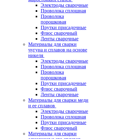
Электроды сварочные
Проволока сплошная
Проволока
порошковая
Прутки присадочные
Флюс сварочный
Ленты сварочные
Материалы для сварки
чугуна и сплавов на основе
никеля
Электроды сварочные
Проволока сплошная
Проволока
порошковая
Прутки присадочные
Флюс сварочный
Ленты сварочные
Материалы для сварки меди
и ее сплавов
Электроды сварочные
Проволока сплошная
Прутки присадочные
Флюс сварочный
Материалы для сварки