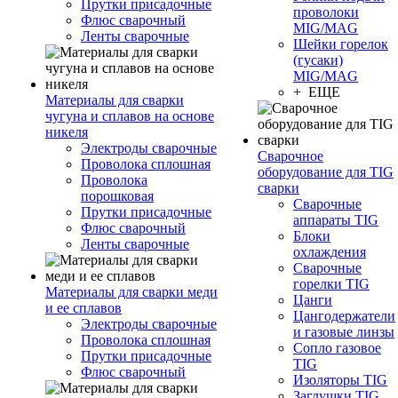
Прутки присадочные
проволоки
Флюс сварочный
MIG/MAG
Ленты сварочные
Шейки горелок
(гусаки)
MIG/MAG
+ ЕЩЕ
Материалы для сварки
чугуна и сплавов на основе
никеля
Электроды сварочные
Сварочное
Проволока сплошная
оборудование для TIG
Проволока
сварки
порошковая
Сварочные
Прутки присадочные
аппараты TIG
Флюс сварочный
Блоки
Ленты сварочные
охлаждения
Сварочные
горелки TIG
Материалы для сварки меди
Цанги
и ее сплавов
Цангодержатели
Электроды сварочные
и газовые линзы
Проволока сплошная
Сопло газовое
Прутки присадочные
TIG
Флюс сварочный
Изоляторы TIG
Заглушки TIG