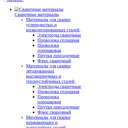
Сварочные материалы
Материалы для сварки
углеродистых и
низколегированных сталей
Электроды сварочные
Проволока сплошная
Проволока
порошковая
Прутки присадочные
Флюс сварочный
Материалы для сварки
легированных
высокопрочных и
теплоустойчивых сталей
Электроды сварочные
Проволока сплошная
Проволока
порошковая
Прутки присадочные
Флюс сварочный
Материалы для сварки
нержавеющих и
жаростойких сталей