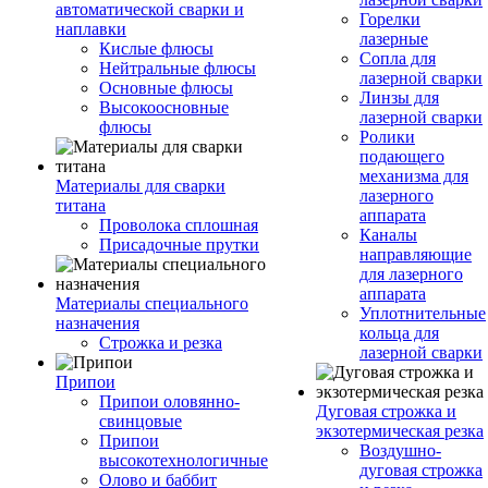
автоматической сварки и
Горелки
наплавки
лазерные
Кислые флюсы
Сопла для
Нейтральные флюсы
лазерной сварки
Основные флюсы
Линзы для
Высокоосновные
лазерной сварки
флюсы
Ролики
подающего
механизма для
Материалы для сварки
лазерного
титана
аппарата
Проволока сплошная
Каналы
Присадочные прутки
направляющие
для лазерного
аппарата
Материалы специального
Уплотнительные
назначения
кольца для
Строжка и резка
лазерной сварки
Припои
Припои оловянно-
Дуговая строжка и
свинцовые
экзотермическая резка
Припои
Воздушно-
высокотехнологичные
дуговая строжка
Олово и баббит