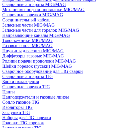
Сварочные аппараты MIG/MAG
Механизмы подачи проволоки MIG/MAG
Сварочные горелки MIG/MAG
Соединительный кабель
Запасные части MIG/MAG
Запасные части для горелок MIG/MAG
Направляющие каналы MIG/MAG
Токосъемники MIG/MAG
Газовые сопла MIG/MAG
Пружины для сопла MIG/MAG
Диффузоры газовые MIG/MAG
Ролики подачи проволоки MIG/MAG
Шейки горелок (гусаки) MIG/MAG
Сварочное оборудование для TIG сварки
Сварочные аппараты TIG
Блоки охлаждения
Сварочные горелки TIG
Цанги
Цангодержатели и газовые линзы
Сопло газовое TIG
Изоляторы TIG
Заглушки TIG
Наборы для TIG горелки
Головки TIG горелок
Запасные части TIG