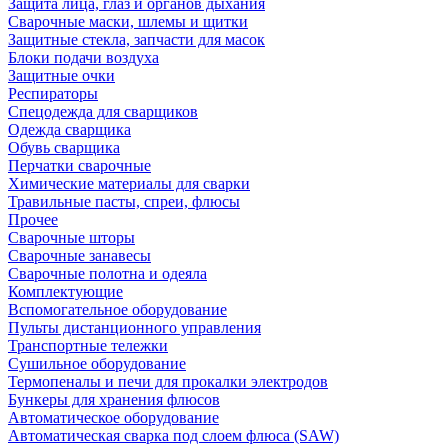
Защита лица, глаз и органов дыхания
Сварочные маски, шлемы и щитки
Защитные стекла, запчасти для масок
Блоки подачи воздуха
Защитные очки
Респираторы
Спецодежда для сварщиков
Одежда сварщика
Обувь сварщика
Перчатки сварочные
Химические материалы для сварки
Травильные пасты, спреи, флюсы
Прочее
Сварочные шторы
Сварочные занавесы
Сварочные полотна и одеяла
Комплектующие
Вспомогательное оборудование
Пульты дистанционного управления
Транспортные тележки
Сушильное оборудование
Термопеналы и печи для прокалки электродов
Бункеры для хранения флюсов
Автоматическое оборудование
Автоматическая сварка под слоем флюса (SAW)