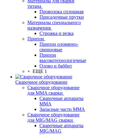
Материалы для сварки
титана
Проволока сплошная
Присадочные прутки
Материалы специального
назначения
Строжка и резка
Припои
Припои оловянно-
свинцовые
Припои
высокотехнологичные
Олово и баббит
+ ЕЩЕ 1
Сварочное оборудование
Сварочное оборудование
для MMA сварки
Сварочные аппараты
MMA
Запасные части MMA
Сварочное оборудование
для MIG/MAG сварки
Сварочные аппараты
MIG/MAG