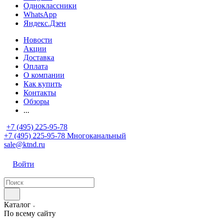
Одноклассники
WhatsApp
Яндекс.Дзен
Новости
Акции
Доставка
Оплата
О компании
Как купить
Контакты
Обзоры
...
+7 (495) 225-95-78
+7 (495) 225-95-78
Многоканальный
sale@ktnd.ru
Войти
Каталог
По всему сайту