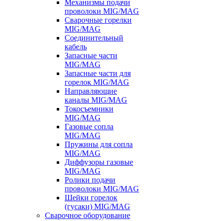
Механизмы подачи
проволоки MIG/MAG
Сварочные горелки
MIG/MAG
Соединительный
кабель
Запасные части
MIG/MAG
Запасные части для
горелок MIG/MAG
Направляющие
каналы MIG/MAG
Токосъемники
MIG/MAG
Газовые сопла
MIG/MAG
Пружины для сопла
MIG/MAG
Диффузоры газовые
MIG/MAG
Ролики подачи
проволоки MIG/MAG
Шейки горелок
(гусаки) MIG/MAG
Сварочное оборудование