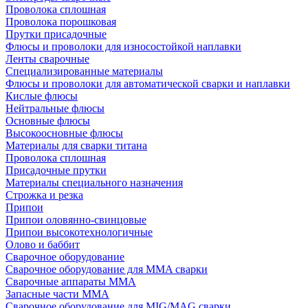
Проволока сплошная
Проволока порошковая
Прутки присадочные
Флюсы и проволоки для износостойкой наплавки
Ленты сварочные
Специализированные материалы
Флюсы и проволоки для автоматической сварки и наплавки
Кислые флюсы
Нейтральные флюсы
Основные флюсы
Высокоосновные флюсы
Материалы для сварки титана
Проволока сплошная
Присадочные прутки
Материалы специального назначения
Строжка и резка
Припои
Припои оловянно-свинцовые
Припои высокотехнологичные
Олово и баббит
Сварочное оборудование
Сварочное оборудование для MMA сварки
Сварочные аппараты MMA
Запасные части MMA
Сварочное оборудование для MIG/MAG сварки