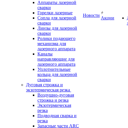
Аппараты лазерной
сварки
Горелки лазерные
Новости
Сопла для лазерной
Акции
сварки
Линзы для лазерной
сварки
Ролики подающего
механизма для
лазерного аппарата
Каналы
направляющие для
лазерного аппарата
Уплотнительные
кольца для лазерной
сварки
Дуговая строжка и
экзотермическая резка
Воздушно-дуговая
строжка и резка
Экзотермическая
резка
Подводная сварка и
резка
Запасные части ARC