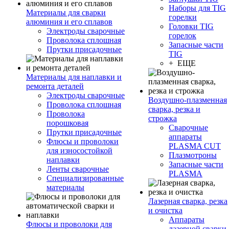
Наборы для TIG
Материалы для сварки
горелки
алюминия и его сплавов
Головки TIG
Электроды сварочные
горелок
Проволока сплошная
Запасные части
Прутки присадочные
TIG
+ ЕЩЕ
Материалы для наплавки и
ремонта деталей
Электроды сварочные
Воздушно-плазменная
Проволока сплошная
сварка, резка и
Проволока
строжка
порошковая
Сварочные
Прутки присадочные
аппараты
Флюсы и проволоки
PLASMA CUT
для износостойкой
Плазмотроны
наплавки
Запасные части
Ленты сварочные
PLASMA
Специализированные
материалы
Лазерная сварка, резка
и очистка
Аппараты
Флюсы и проволоки для
лазерной сварки