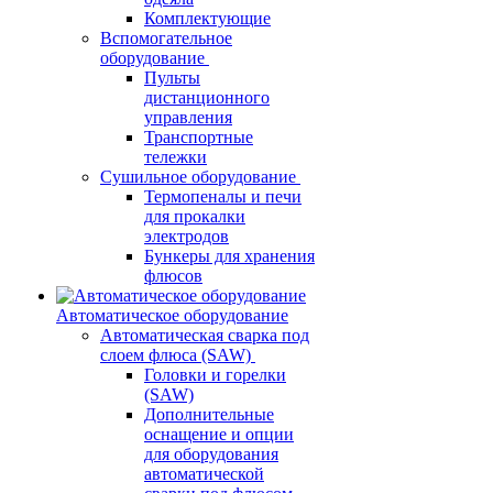
Комплектующие
Вспомогательное
оборудование
Пульты
дистанционного
управления
Транспортные
тележки
Сушильное оборудование
Термопеналы и печи
для прокалки
электродов
Бункеры для хранения
флюсов
Автоматическое оборудование
Автоматическая сварка под
слоем флюса (SAW)
Головки и горелки
(SAW)
Дополнительные
оснащение и опции
для оборудования
автоматической