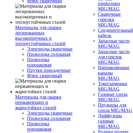
Флюс сварочный
проволоки
MIG/MAG
Сварочные
горелки
MIG/MAG
Материалы для сварки
Соединительны
легированных
кабель
высокопрочных и
Запасные части
теплоустойчивых сталей
MIG/MAG
Электроды сварочные
Запасные части
Проволока сплошная
для горелок
Проволока
MIG/MAG
порошковая
Направляющие
Прутки присадочные
каналы
Флюс сварочный
MIG/MAG
Токосъемники
MIG/MAG
Газовые сопла
Материалы для сварки
MIG/MAG
нержавеющих и
Пружины для
жаростойких сталей
сопла MIG/MAG
Электроды сварочные
Диффузоры
Проволока сплошная
газовые
Проволока
MIG/MAG
порошковая
Ролики подачи