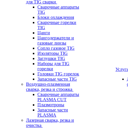
для TIG сварки
Сварочные аппараты
TIG
Блоки охлаждения
Сварочные горелки
TIG
Цанги
Цангодержатели и
газовые линзы
Сопло газовое TIG
Изоляторы TIG
Заглушки TIG
Наборы для TIG
горелки
Услуг
Головки TIG горелок
Запасные части TIG
Воздушно-плазменная
сварка, резка и строжка
Сварочные аппараты
PLASMA CUT
Плазмотроны
Запасные части
PLASMA
Лазерная сварка, резка и
очистка