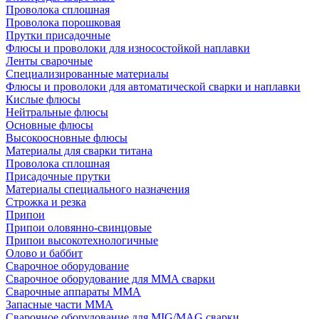
Проволока сплошная
Проволока порошковая
Прутки присадочные
Флюсы и проволоки для износостойкой наплавки
Ленты сварочные
Специализированные материалы
Флюсы и проволоки для автоматической сварки и наплавки
Кислые флюсы
Нейтральные флюсы
Основные флюсы
Высокоосновные флюсы
Материалы для сварки титана
Проволока сплошная
Присадочные прутки
Материалы специального назначения
Строжка и резка
Припои
Припои оловянно-свинцовые
Припои высокотехнологичные
Олово и баббит
Сварочное оборудование
Сварочное оборудование для MMA сварки
Сварочные аппараты MMA
Запасные части MMA
Сварочное оборудование для MIG/MAG сварки