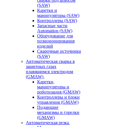
сварки под флюсом
(SAW)
Каретки и
манипуляторы (SAW)
Контроллеры (SAW)
Запасные части
Automation (SAW)
Оборудование для
позиционирования
изделий
Сварочные источники
(SAW)
Автоматическая сварка в
защитных газах
плавящимся электродом
(GMAW)
Каретки,
манипуляторы и
роботизация (GMAW)
Контроллеры и блоки
управления (GMAW)
Подающие
механизмы и горелки
(GMAW)
Автоматическая резка