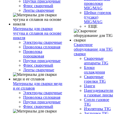
Прутки присадочные
проволоки
Флюс сварочный
MIG/MAG
Ленты сварочные
Шейки горелок
(гусаки)
MIG/MAG
+ ЕЩЕ
Материалы для сварки
чугуна и сплавов на основе
никеля
Электроды сварочные
Сварочное
Проволока сплошная
оборудование для TIG
Проволока
сварки
порошковая
Сварочные
Прутки присадочные
аппараты TIG
Флюс сварочный
Блоки
Ленты сварочные
охлаждения
Сварочные
горелки TIG
Материалы для сварки меди
Цанги
и ее сплавов
Цангодержатели
Электроды сварочные
и газовые линзы
Проволока сплошная
Сопло газовое
Прутки присадочные
TIG
Флюс сварочный
Изоляторы TIG
Заглушки TIG