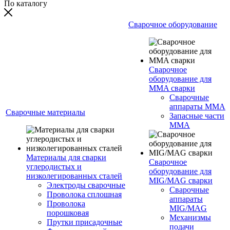
По каталогу
Сварочное оборудование
Сварочное
оборудование для
MMA сварки
Сварочные
аппараты MMA
Сварочные материалы
Запасные части
MMA
Материалы для сварки
Сварочное
углеродистых и
оборудование для
низколегированных сталей
MIG/MAG сварки
Электроды сварочные
Сварочные
Проволока сплошная
аппараты
Проволока
MIG/MAG
порошковая
Механизмы
Прутки присадочные
подачи