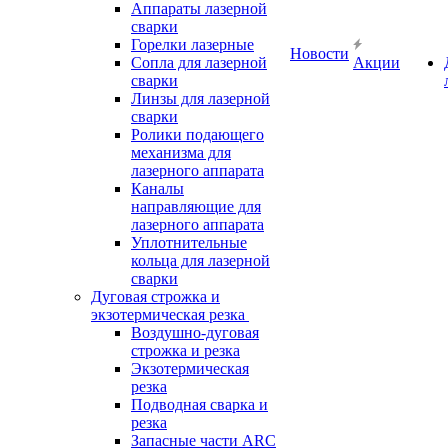
Аппараты лазерной
сварки
Горелки лазерные
Новости
Сопла для лазерной
Акции
сварки
Линзы для лазерной
сварки
Ролики подающего
механизма для
лазерного аппарата
Каналы
направляющие для
лазерного аппарата
Уплотнительные
кольца для лазерной
сварки
Дуговая строжка и
экзотермическая резка
Воздушно-дуговая
строжка и резка
Экзотермическая
резка
Подводная сварка и
резка
Запасные части ARC