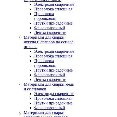
Электроды сварочные
Проволока сплошная
Проволока
порошковая
Прутки присадочные
Флюс сварочный
Ленты сварочные
Материалы для сварки
чугуна и сплавов на основе
никеля
Электроды сварочные
Проволока сплошная
Проволока
порошковая
Прутки присадочные
Флюс сварочный
Ленты сварочные
Материалы для сварки меди
и ее сплавов
Электроды сварочные
Проволока сплошная
Прутки присадочные
Флюс сварочный
Материалы для сварки