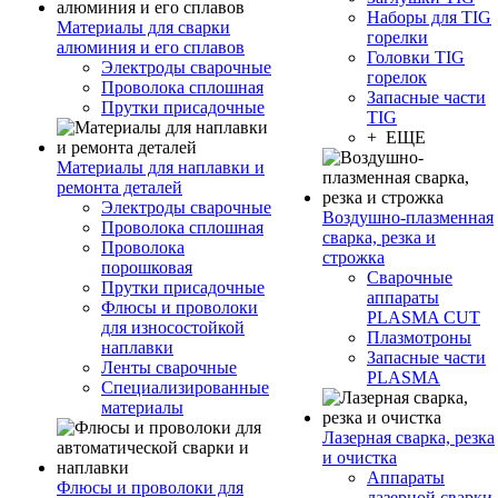
Наборы для TIG
Материалы для сварки
горелки
алюминия и его сплавов
Головки TIG
Электроды сварочные
горелок
Проволока сплошная
Запасные части
Прутки присадочные
TIG
+ ЕЩЕ
Материалы для наплавки и
ремонта деталей
Электроды сварочные
Воздушно-плазменная
Проволока сплошная
сварка, резка и
Проволока
строжка
порошковая
Сварочные
Прутки присадочные
аппараты
Флюсы и проволоки
PLASMA CUT
для износостойкой
Плазмотроны
наплавки
Запасные части
Ленты сварочные
PLASMA
Специализированные
материалы
Лазерная сварка, резка
и очистка
Аппараты
Флюсы и проволоки для
лазерной сварки