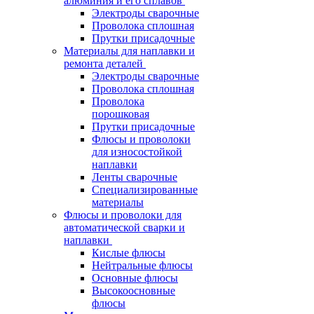
алюминия и его сплавов
Электроды сварочные
Проволока сплошная
Прутки присадочные
Материалы для наплавки и
ремонта деталей
Электроды сварочные
Проволока сплошная
Проволока
порошковая
Прутки присадочные
Флюсы и проволоки
для износостойкой
наплавки
Ленты сварочные
Специализированные
материалы
Флюсы и проволоки для
автоматической сварки и
наплавки
Кислые флюсы
Нейтральные флюсы
Основные флюсы
Высокоосновные
флюсы