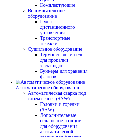
Комплектующие
Вспомогательное
оборудование
Пульты
дистанционного
управления
Транспортные
тележки
Сушильное оборудование
Термопеналы и печи
для прокалки
электродов
Бункеры для хранения
флюсов
Автоматическое оборудование
Автоматическая сварка под
слоем флюса (SAW)
Головки и горелки
(SAW)
Дополнительные
оснащение и опции
для оборудования
автоматической