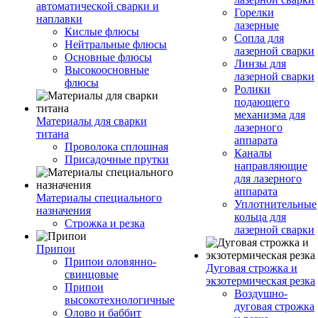
автоматической сварки и
Горелки
наплавки
лазерные
Кислые флюсы
Сопла для
Нейтральные флюсы
лазерной сварки
Основные флюсы
Линзы для
Высокоосновные
лазерной сварки
флюсы
Ролики
подающего
механизма для
Материалы для сварки
лазерного
титана
аппарата
Проволока сплошная
Каналы
Присадочные прутки
направляющие
для лазерного
аппарата
Материалы специального
Уплотнительные
назначения
кольца для
Строжка и резка
лазерной сварки
Припои
Припои оловянно-
Дуговая строжка и
свинцовые
экзотермическая резка
Припои
Воздушно-
высокотехнологичные
дуговая строжка
Олово и баббит