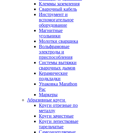
Клеммы заземления
Сварочный кабель
Инструмент и
вспомогательное
оборудование
Магнитные
угольники
Молотки сварщика
Вольфрамовые
электроды и
приспособления
Системы вытяжки
сварочных дымов
Керамические
подкладки
Упаковка Marathon
Pac
Маркеры
Абразивные круги
Круги отрезные по
металлу
Круги зачистные
Круги лепестковые
тарельчатые
Самозацепляемые