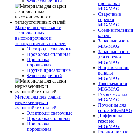
Флюс сварочный
проволоки
MIG/MAG
Сварочные
горелки
MIG/MAG
Материалы для сварки
Соединительны
легированных
кабель
высокопрочных и
Запасные части
теплоустойчивых сталей
MIG/MAG
Электроды сварочные
Запасные части
Проволока сплошная
для горелок
Проволока
MIG/MAG
порошковая
Направляющие
Прутки присадочные
каналы
Флюс сварочный
MIG/MAG
Токосъемники
MIG/MAG
Газовые сопла
Материалы для сварки
MIG/MAG
нержавеющих и
Пружины для
жаростойких сталей
сопла MIG/MAG
Электроды сварочные
Диффузоры
Проволока сплошная
газовые
Проволока
MIG/MAG
порошковая
Ролики подачи