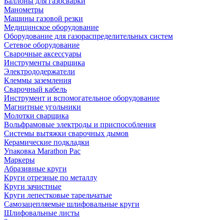
Баллоны для газосварки
Манометры
Машины газовой резки
Медицинское оборудование
Оборудование для газораспределительных систем
Сетевое оборудование
Сварочные аксессуары
Инструменты сварщика
Электрододержатели
Клеммы заземления
Сварочный кабель
Инструмент и вспомогательное оборудование
Магнитные угольники
Молотки сварщика
Вольфрамовые электроды и приспособления
Системы вытяжки сварочных дымов
Керамические подкладки
Упаковка Marathon Pac
Маркеры
Абразивные круги
Круги отрезные по металлу
Круги зачистные
Круги лепестковые тарельчатые
Самозацепляемые шлифовальные круги
Шлифовальные листы