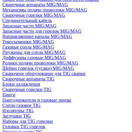
Сварочные аппараты MIG/MAG
Механизмы подачи проволоки MIG/MAG
Сварочные горелки MIG/MAG
Соединительный кабель
Запасные части MIG/MAG
Запасные части для горелок MIG/MAG
Направляющие каналы MIG/MAG
Токосъемники MIG/MAG
Газовые сопла MIG/MAG
Пружины для сопла MIG/MAG
Диффузоры газовые MIG/MAG
Ролики подачи проволоки MIG/MAG
Шейки горелок (гусаки) MIG/MAG
Сварочное оборудование для TIG сварки
Сварочные аппараты TIG
Блоки охлаждения
Сварочные горелки TIG
Цанги
Цангодержатели и газовые линзы
Сопло газовое TIG
Изоляторы TIG
Заглушки TIG
Наборы для TIG горелки
Головки TIG горелок
Запасные части TIG