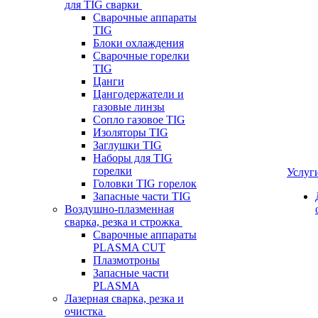
для TIG сварки
Сварочные аппараты
TIG
Блоки охлаждения
Сварочные горелки
TIG
Цанги
Цангодержатели и
газовые линзы
Сопло газовое TIG
Изоляторы TIG
Заглушки TIG
Наборы для TIG
горелки
Услуг
Головки TIG горелок
Запасные части TIG
Воздушно-плазменная
сварка, резка и строжка
Сварочные аппараты
PLASMA CUT
Плазмотроны
Запасные части
PLASMA
Лазерная сварка, резка и
очистка