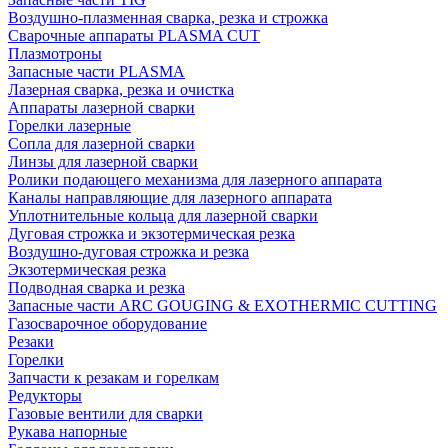
Воздушно-плазменная сварка, резка и строжка
Сварочные аппараты PLASMA CUT
Плазмотроны
Запасные части PLASMA
Лазерная сварка, резка и очистка
Аппараты лазерной сварки
Горелки лазерные
Сопла для лазерной сварки
Линзы для лазерной сварки
Ролики подающего механизма для лазерного аппарата
Каналы направляющие для лазерного аппарата
Уплотнительные кольца для лазерной сварки
Дуговая строжка и экзотермическая резка
Воздушно-дуговая строжка и резка
Экзотермическая резка
Подводная сварка и резка
Запасные части ARC GOUGING & EXOTHERMIC CUTTING
Газосварочное оборудование
Резаки
Горелки
Запчасти к резакам и горелкам
Редукторы
Газовые вентили для сварки
Рукава напорные