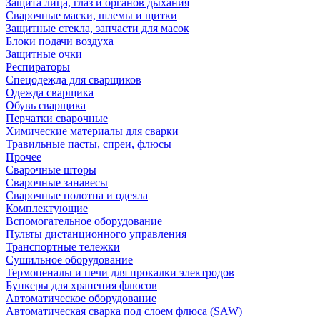
Защита лица, глаз и органов дыхания
Сварочные маски, шлемы и щитки
Защитные стекла, запчасти для масок
Блоки подачи воздуха
Защитные очки
Респираторы
Спецодежда для сварщиков
Одежда сварщика
Обувь сварщика
Перчатки сварочные
Химические материалы для сварки
Травильные пасты, спреи, флюсы
Прочее
Сварочные шторы
Сварочные занавесы
Сварочные полотна и одеяла
Комплектующие
Вспомогательное оборудование
Пульты дистанционного управления
Транспортные тележки
Сушильное оборудование
Термопеналы и печи для прокалки электродов
Бункеры для хранения флюсов
Автоматическое оборудование
Автоматическая сварка под слоем флюса (SAW)