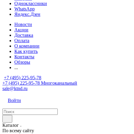
Одноклассники
WhatsApp
Яндекс.Дзен
Новости
Акции
Доставка
Оплата
О компании
Как купить
Контакты
Обзоры
...
+7 (495) 225-95-78
+7 (495) 225-95-78
Многоканальный
sale@ktnd.ru
Войти
Каталог
По всему сайту