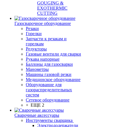
GOUGING &
EXOTHERMIC
CUTTING
Газосварочное оборудование
Резаки
Горелки
Запчасти к резакам и
горелкам
Редукторы
Газовые вентили для сварки
Рукава напорные
Баллоны для газосварки
Манометры
Машины газовой резки
Медицинское оборудование
Оборудование для
газораспределительных
систем
Сетевое оборудование
+ ЕЩЕ 2
Сварочные аксессуары
Инструменты сварщика
Электрододержатели