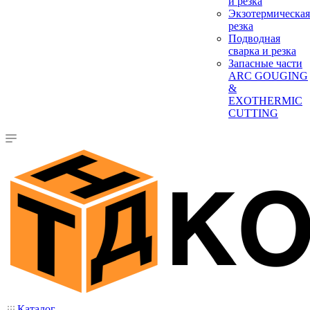
и резка
Экзотермическая
резка
Подводная
сварка и резка
Запасные части
ARC GOUGING
&
EXOTHERMIC
CUTTING
Каталог