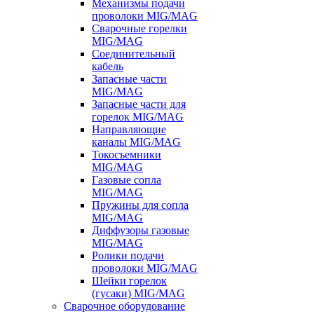
Механизмы подачи
проволоки MIG/MAG
Сварочные горелки
MIG/MAG
Соединительный
кабель
Запасные части
MIG/MAG
Запасные части для
горелок MIG/MAG
Направляющие
каналы MIG/MAG
Токосъемники
MIG/MAG
Газовые сопла
MIG/MAG
Пружины для сопла
MIG/MAG
Диффузоры газовые
MIG/MAG
Ролики подачи
проволоки MIG/MAG
Шейки горелок
(гусаки) MIG/MAG
Сварочное оборудование