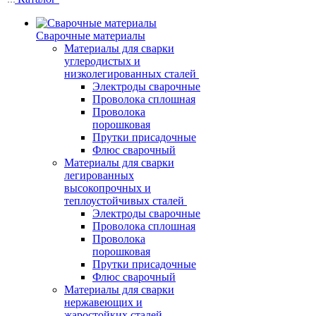
Сварочные материалы
Материалы для сварки
углеродистых и
низколегированных сталей
Электроды сварочные
Проволока сплошная
Проволока
порошковая
Прутки присадочные
Флюс сварочный
Материалы для сварки
легированных
высокопрочных и
теплоустойчивых сталей
Электроды сварочные
Проволока сплошная
Проволока
порошковая
Прутки присадочные
Флюс сварочный
Материалы для сварки
нержавеющих и
жаростойких сталей