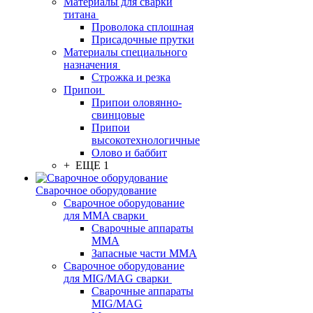
Материалы для сварки
титана
Проволока сплошная
Присадочные прутки
Материалы специального
назначения
Строжка и резка
Припои
Припои оловянно-
свинцовые
Припои
высокотехнологичные
Олово и баббит
+ ЕЩЕ 1
Сварочное оборудование
Сварочное оборудование
для MMA сварки
Сварочные аппараты
MMA
Запасные части MMA
Сварочное оборудование
для MIG/MAG сварки
Сварочные аппараты
MIG/MAG