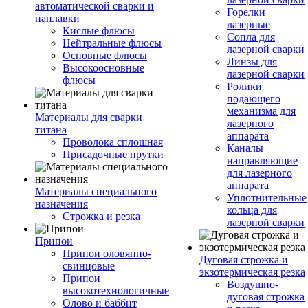
автоматической сварки и
Горелки
наплавки
лазерные
Кислые флюсы
Сопла для
Нейтральные флюсы
лазерной сварки
Основные флюсы
Линзы для
Высокоосновные
лазерной сварки
флюсы
Ролики
подающего
механизма для
Материалы для сварки
лазерного
титана
аппарата
Проволока сплошная
Каналы
Присадочные прутки
направляющие
для лазерного
аппарата
Материалы специального
Уплотнительные
назначения
кольца для
Строжка и резка
лазерной сварки
Припои
Припои оловянно-
Дуговая строжка и
свинцовые
экзотермическая резка
Припои
Воздушно-
высокотехнологичные
дуговая строжка
Олово и баббит