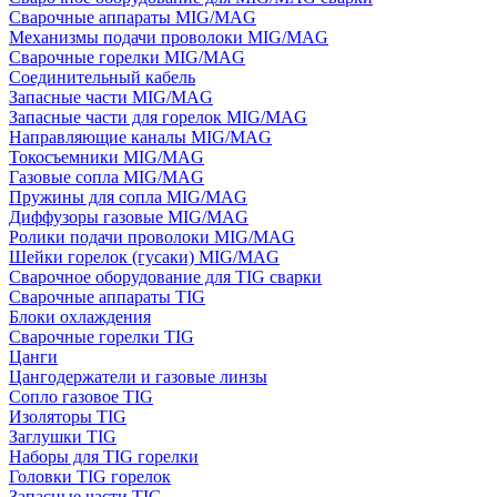
Сварочные аппараты MIG/MAG
Механизмы подачи проволоки MIG/MAG
Сварочные горелки MIG/MAG
Соединительный кабель
Запасные части MIG/MAG
Запасные части для горелок MIG/MAG
Направляющие каналы MIG/MAG
Токосъемники MIG/MAG
Газовые сопла MIG/MAG
Пружины для сопла MIG/MAG
Диффузоры газовые MIG/MAG
Ролики подачи проволоки MIG/MAG
Шейки горелок (гусаки) MIG/MAG
Сварочное оборудование для TIG сварки
Сварочные аппараты TIG
Блоки охлаждения
Сварочные горелки TIG
Цанги
Цангодержатели и газовые линзы
Сопло газовое TIG
Изоляторы TIG
Заглушки TIG
Наборы для TIG горелки
Головки TIG горелок
Запасные части TIG