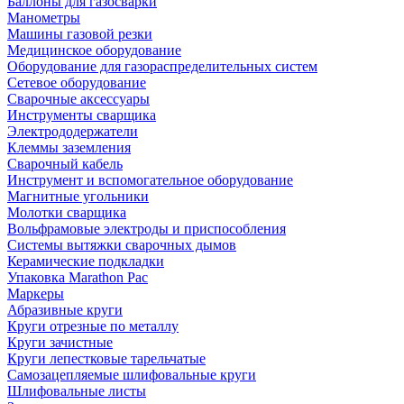
Баллоны для газосварки
Манометры
Машины газовой резки
Медицинское оборудование
Оборудование для газораспределительных систем
Сетевое оборудование
Сварочные аксессуары
Инструменты сварщика
Электрододержатели
Клеммы заземления
Сварочный кабель
Инструмент и вспомогательное оборудование
Магнитные угольники
Молотки сварщика
Вольфрамовые электроды и приспособления
Системы вытяжки сварочных дымов
Керамические подкладки
Упаковка Marathon Pac
Маркеры
Абразивные круги
Круги отрезные по металлу
Круги зачистные
Круги лепестковые тарельчатые
Самозацепляемые шлифовальные круги
Шлифовальные листы