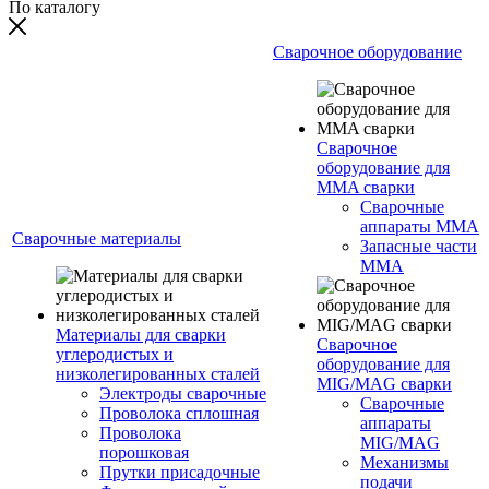
По каталогу
Сварочное оборудование
Сварочное
оборудование для
MMA сварки
Сварочные
аппараты MMA
Сварочные материалы
Запасные части
MMA
Материалы для сварки
Сварочное
углеродистых и
оборудование для
низколегированных сталей
MIG/MAG сварки
Электроды сварочные
Сварочные
Проволока сплошная
аппараты
Проволока
MIG/MAG
порошковая
Механизмы
Прутки присадочные
подачи