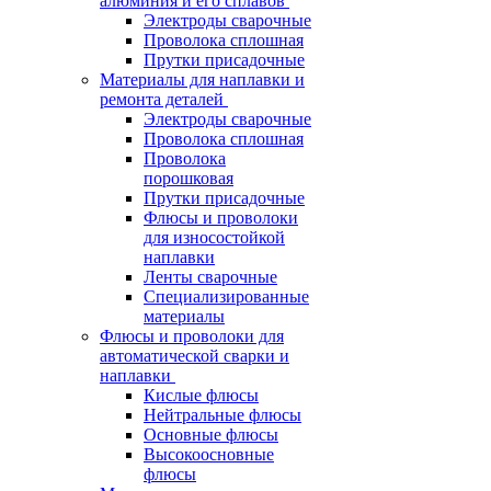
алюминия и его сплавов
Электроды сварочные
Проволока сплошная
Прутки присадочные
Материалы для наплавки и
ремонта деталей
Электроды сварочные
Проволока сплошная
Проволока
порошковая
Прутки присадочные
Флюсы и проволоки
для износостойкой
наплавки
Ленты сварочные
Специализированные
материалы
Флюсы и проволоки для
автоматической сварки и
наплавки
Кислые флюсы
Нейтральные флюсы
Основные флюсы
Высокоосновные
флюсы