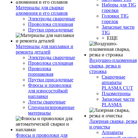
Наборы для TIG
Материалы для сварки
горелки
алюминия и его сплавов
Головки TIG
Электроды сварочные
горелок
Проволока сплошная
Запасные части
Прутки присадочные
TIG
+ ЕЩЕ
Материалы для наплавки и
ремонта деталей
Электроды сварочные
Воздушно-плазменная
Проволока сплошная
сварка, резка и
Проволока
строжка
порошковая
Сварочные
Прутки присадочные
аппараты
Флюсы и проволоки
PLASMA CUT
для износостойкой
Плазмотроны
наплавки
Запасные части
Ленты сварочные
PLASMA
Специализированные
материалы
Лазерная сварка, резка
и очистка
Аппараты
Флюсы и проволоки для
лазерной сварки