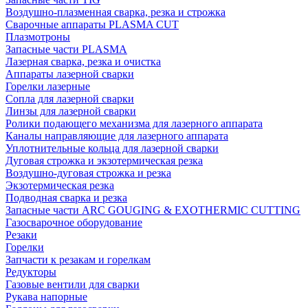
Воздушно-плазменная сварка, резка и строжка
Сварочные аппараты PLASMA CUT
Плазмотроны
Запасные части PLASMA
Лазерная сварка, резка и очистка
Аппараты лазерной сварки
Горелки лазерные
Сопла для лазерной сварки
Линзы для лазерной сварки
Ролики подающего механизма для лазерного аппарата
Каналы направляющие для лазерного аппарата
Уплотнительные кольца для лазерной сварки
Дуговая строжка и экзотермическая резка
Воздушно-дуговая строжка и резка
Экзотермическая резка
Подводная сварка и резка
Запасные части ARC GOUGING & EXOTHERMIC CUTTING
Газосварочное оборудование
Резаки
Горелки
Запчасти к резакам и горелкам
Редукторы
Газовые вентили для сварки
Рукава напорные