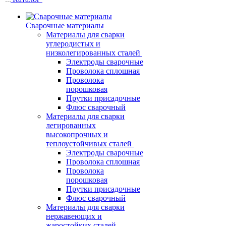
Сварочные материалы
Материалы для сварки
углеродистых и
низколегированных сталей
Электроды сварочные
Проволока сплошная
Проволока
порошковая
Прутки присадочные
Флюс сварочный
Материалы для сварки
легированных
высокопрочных и
теплоустойчивых сталей
Электроды сварочные
Проволока сплошная
Проволока
порошковая
Прутки присадочные
Флюс сварочный
Материалы для сварки
нержавеющих и
жаростойких сталей