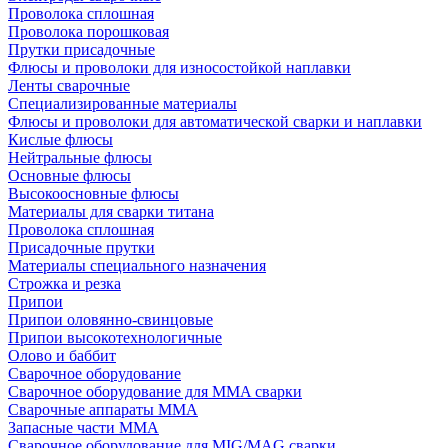
Проволока сплошная
Проволока порошковая
Прутки присадочные
Флюсы и проволоки для износостойкой наплавки
Ленты сварочные
Специализированные материалы
Флюсы и проволоки для автоматической сварки и наплавки
Кислые флюсы
Нейтральные флюсы
Основные флюсы
Высокоосновные флюсы
Материалы для сварки титана
Проволока сплошная
Присадочные прутки
Материалы специального назначения
Строжка и резка
Припои
Припои оловянно-свинцовые
Припои высокотехнологичные
Олово и баббит
Сварочное оборудование
Сварочное оборудование для MMA сварки
Сварочные аппараты MMA
Запасные части MMA
Сварочное оборудование для MIG/MAG сварки