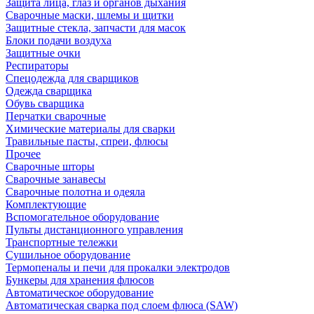
Защита лица, глаз и органов дыхания
Сварочные маски, шлемы и щитки
Защитные стекла, запчасти для масок
Блоки подачи воздуха
Защитные очки
Респираторы
Спецодежда для сварщиков
Одежда сварщика
Обувь сварщика
Перчатки сварочные
Химические материалы для сварки
Травильные пасты, спреи, флюсы
Прочее
Сварочные шторы
Сварочные занавесы
Сварочные полотна и одеяла
Комплектующие
Вспомогательное оборудование
Пульты дистанционного управления
Транспортные тележки
Сушильное оборудование
Термопеналы и печи для прокалки электродов
Бункеры для хранения флюсов
Автоматическое оборудование
Автоматическая сварка под слоем флюса (SAW)