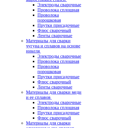
Электроды сварочные
Проволока сплошная
Проволока
порошковая
Прутки присадочные
Флюс сварочный
Ленты сварочные
Материалы для сварки
чугуна и сплавов на основе
никеля
Электроды сварочные
Проволока сплошная
Проволока
порошковая
Прутки присадочные
Флюс сварочный
Ленты сварочные
Материалы для сварки меди
и ее сплавов
Электроды сварочные
Проволока сплошная
Прутки присадочные
Флюс сварочный
Материалы для сварки