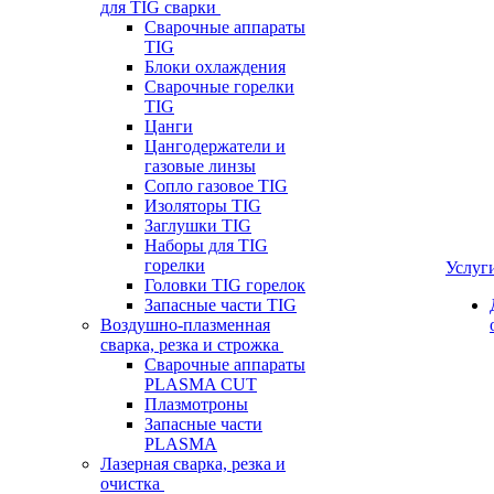
для TIG сварки
Сварочные аппараты
TIG
Блоки охлаждения
Сварочные горелки
TIG
Цанги
Цангодержатели и
газовые линзы
Сопло газовое TIG
Изоляторы TIG
Заглушки TIG
Наборы для TIG
горелки
Услуг
Головки TIG горелок
Запасные части TIG
Воздушно-плазменная
сварка, резка и строжка
Сварочные аппараты
PLASMA CUT
Плазмотроны
Запасные части
PLASMA
Лазерная сварка, резка и
очистка