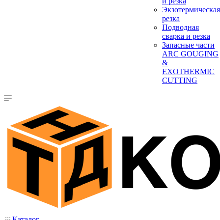
и резка
Экзотермическая
резка
Подводная
сварка и резка
Запасные части
ARC GOUGING
&
EXOTHERMIC
CUTTING
Каталог