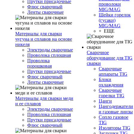
Прутки присадочные
проволоки
Флюс сварочный
MIG/MAG
Ленты сварочные
Шейки горелок
(гусаки)
MIG/MAG
+ ЕЩЕ
Материалы для сварки
чугуна и сплавов на основе
никеля
Электроды сварочные
Сварочное
Проволока сплошная
оборудование для TIG
Проволока
сварки
порошковая
Сварочные
Прутки присадочные
аппараты TIG
Флюс сварочный
Блоки
Ленты сварочные
охлаждения
Сварочные
горелки TIG
Материалы для сварки меди
Цанги
и ее сплавов
Цангодержатели
Электроды сварочные
и газовые линзы
Проволока сплошная
Сопло газовое
Прутки присадочные
TIG
Флюс сварочный
Изоляторы TIG
Заглушки TIG