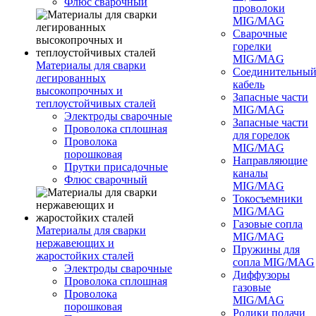
Флюс сварочный
проволоки
MIG/MAG
Сварочные
горелки
MIG/MAG
Материалы для сварки
Соединительны
легированных
кабель
высокопрочных и
Запасные части
теплоустойчивых сталей
MIG/MAG
Электроды сварочные
Запасные части
Проволока сплошная
для горелок
Проволока
MIG/MAG
порошковая
Направляющие
Прутки присадочные
каналы
Флюс сварочный
MIG/MAG
Токосъемники
MIG/MAG
Газовые сопла
Материалы для сварки
MIG/MAG
нержавеющих и
Пружины для
жаростойких сталей
сопла MIG/MAG
Электроды сварочные
Диффузоры
Проволока сплошная
газовые
Проволока
MIG/MAG
порошковая
Ролики подачи