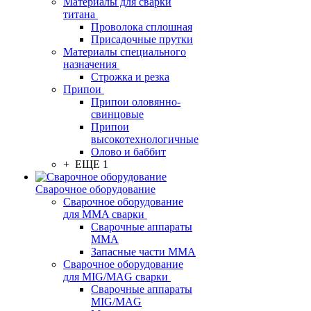
Материалы для сварки
титана
Проволока сплошная
Присадочные прутки
Материалы специального
назначения
Строжка и резка
Припои
Припои оловянно-
свинцовые
Припои
высокотехнологичные
Олово и баббит
+ ЕЩЕ 1
Сварочное оборудование
Сварочное оборудование
для MMA сварки
Сварочные аппараты
MMA
Запасные части MMA
Сварочное оборудование
для MIG/MAG сварки
Сварочные аппараты
MIG/MAG