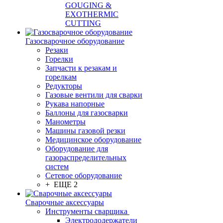
GOUGING &
EXOTHERMIC
CUTTING
Газосварочное оборудование
Резаки
Горелки
Запчасти к резакам и
горелкам
Редукторы
Газовые вентили для сварки
Рукава напорные
Баллоны для газосварки
Манометры
Машины газовой резки
Медицинское оборудование
Оборудование для
газораспределительных
систем
Сетевое оборудование
+ ЕЩЕ 2
Сварочные аксессуары
Инструменты сварщика
Электрододержатели