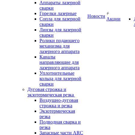
Аппараты лазерной
сварки
Горелки лазерные
Новости
Сопла для лазерной
Акции
сварки
Линзы для лазерной
сварки
Ролики подающего
механизма для
лазерного аппарата
Каналы
направляющие для
лазерного аппарата
Уплотнительные
кольца для лазерной
сварки
Дуговая строжка и
экзотермическая резка
Воздушно-дуговая
строжка и резка
Экзотермическая
резка
Подводная сварка и
резка
Запасные части ARC