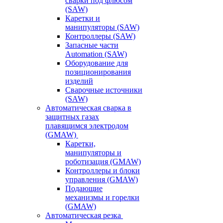
сварки под флюсом
(SAW)
Каретки и
манипуляторы (SAW)
Контроллеры (SAW)
Запасные части
Automation (SAW)
Оборудование для
позиционирования
изделий
Сварочные источники
(SAW)
Автоматическая сварка в
защитных газах
плавящимся электродом
(GMAW)
Каретки,
манипуляторы и
роботизация (GMAW)
Контроллеры и блоки
управления (GMAW)
Подающие
механизмы и горелки
(GMAW)
Автоматическая резка