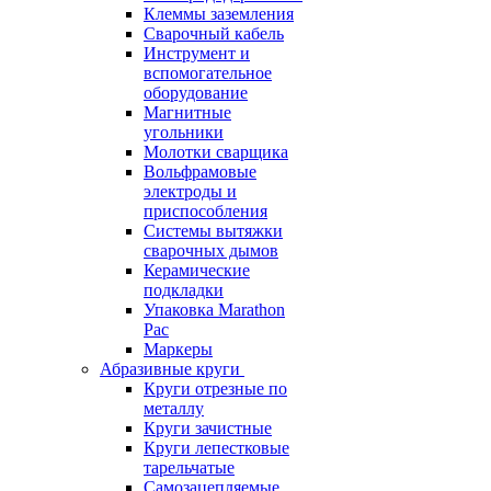
Клеммы заземления
Сварочный кабель
Инструмент и
вспомогательное
оборудование
Магнитные
угольники
Молотки сварщика
Вольфрамовые
электроды и
приспособления
Системы вытяжки
сварочных дымов
Керамические
подкладки
Упаковка Marathon
Pac
Маркеры
Абразивные круги
Круги отрезные по
металлу
Круги зачистные
Круги лепестковые
тарельчатые
Самозацепляемые