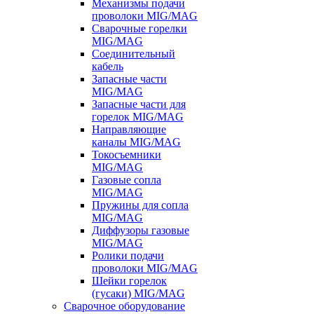
Механизмы подачи
проволоки MIG/MAG
Сварочные горелки
MIG/MAG
Соединительный
кабель
Запасные части
MIG/MAG
Запасные части для
горелок MIG/MAG
Направляющие
каналы MIG/MAG
Токосъемники
MIG/MAG
Газовые сопла
MIG/MAG
Пружины для сопла
MIG/MAG
Диффузоры газовые
MIG/MAG
Ролики подачи
проволоки MIG/MAG
Шейки горелок
(гусаки) MIG/MAG
Сварочное оборудование