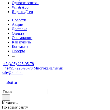
Одноклассники
WhatsApp
Яндекс.Дзен
Новости
Акции
Доставка
Оплата
О компании
Как купить
Контакты
Обзоры
...
+7 (495) 225-95-78
+7 (495) 225-95-78
Многоканальный
sale@ktnd.ru
Войти
Каталог
По всему сайту