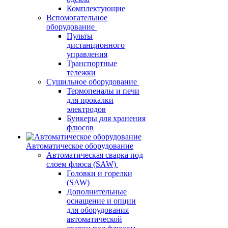
Комплектующие
Вспомогательное
оборудование
Пульты
дистанционного
управления
Транспортные
тележки
Сушильное оборудование
Термопеналы и печи
для прокалки
электродов
Бункеры для хранения
флюсов
Автоматическое оборудование
Автоматическая сварка под
слоем флюса (SAW)
Головки и горелки
(SAW)
Дополнительные
оснащение и опции
для оборудования
автоматической