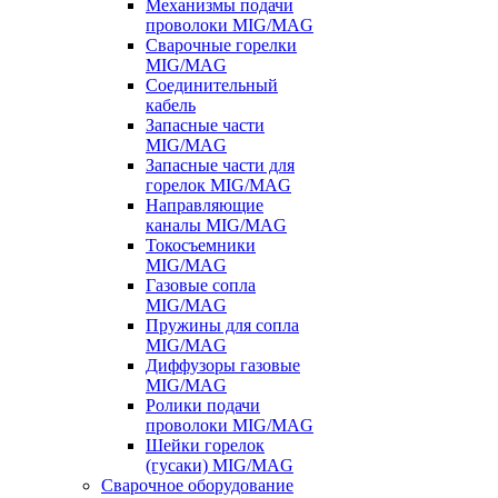
Механизмы подачи
проволоки MIG/MAG
Сварочные горелки
MIG/MAG
Соединительный
кабель
Запасные части
MIG/MAG
Запасные части для
горелок MIG/MAG
Направляющие
каналы MIG/MAG
Токосъемники
MIG/MAG
Газовые сопла
MIG/MAG
Пружины для сопла
MIG/MAG
Диффузоры газовые
MIG/MAG
Ролики подачи
проволоки MIG/MAG
Шейки горелок
(гусаки) MIG/MAG
Сварочное оборудование