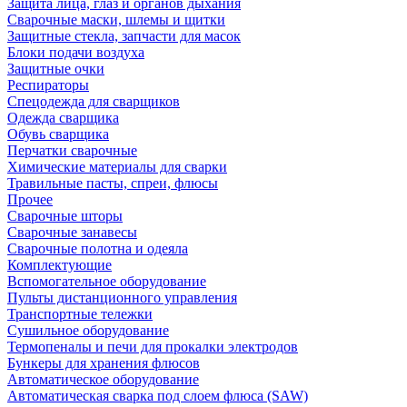
Защита лица, глаз и органов дыхания
Сварочные маски, шлемы и щитки
Защитные стекла, запчасти для масок
Блоки подачи воздуха
Защитные очки
Респираторы
Спецодежда для сварщиков
Одежда сварщика
Обувь сварщика
Перчатки сварочные
Химические материалы для сварки
Травильные пасты, спреи, флюсы
Прочее
Сварочные шторы
Сварочные занавесы
Сварочные полотна и одеяла
Комплектующие
Вспомогательное оборудование
Пульты дистанционного управления
Транспортные тележки
Сушильное оборудование
Термопеналы и печи для прокалки электродов
Бункеры для хранения флюсов
Автоматическое оборудование
Автоматическая сварка под слоем флюса (SAW)