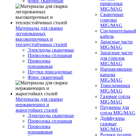
Флюс сварочный
проволоки
MIG/MAG
Сварочные
горелки
MIG/MAG
Материалы для сварки
Соединительны
легированных
кабель
высокопрочных и
Запасные части
теплоустойчивых сталей
MIG/MAG
Электроды сварочные
Запасные части
Проволока сплошная
для горелок
Проволока
MIG/MAG
порошковая
Направляющие
Прутки присадочные
каналы
Флюс сварочный
MIG/MAG
Токосъемники
MIG/MAG
Газовые сопла
Материалы для сварки
MIG/MAG
нержавеющих и
Пружины для
жаростойких сталей
сопла MIG/MAG
Электроды сварочные
Диффузоры
Проволока сплошная
газовые
Проволока
MIG/MAG
порошковая
Ролики подачи