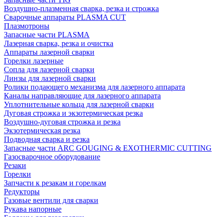
Воздушно-плазменная сварка, резка и строжка
Сварочные аппараты PLASMA CUT
Плазмотроны
Запасные части PLASMA
Лазерная сварка, резка и очистка
Аппараты лазерной сварки
Горелки лазерные
Сопла для лазерной сварки
Линзы для лазерной сварки
Ролики подающего механизма для лазерного аппарата
Каналы направляющие для лазерного аппарата
Уплотнительные кольца для лазерной сварки
Дуговая строжка и экзотермическая резка
Воздушно-дуговая строжка и резка
Экзотермическая резка
Подводная сварка и резка
Запасные части ARC GOUGING & EXOTHERMIC CUTTING
Газосварочное оборудование
Резаки
Горелки
Запчасти к резакам и горелкам
Редукторы
Газовые вентили для сварки
Рукава напорные