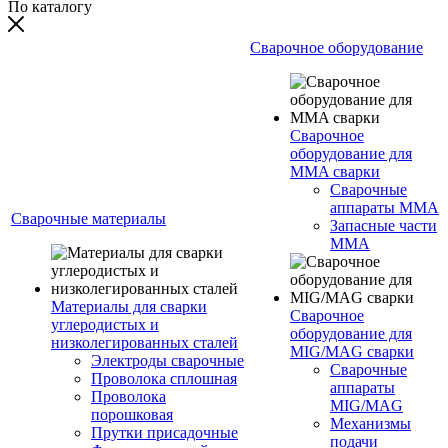
По каталогу
Сварочное оборудование
Сварочное
оборудование для
MMA сварки
Сварочные
аппараты MMA
Сварочные материалы
Запасные части
MMA
Материалы для сварки
Сварочное
углеродистых и
оборудование для
низколегированных сталей
MIG/MAG сварки
Электроды сварочные
Сварочные
Проволока сплошная
аппараты
Проволока
MIG/MAG
порошковая
Механизмы
Прутки присадочные
подачи