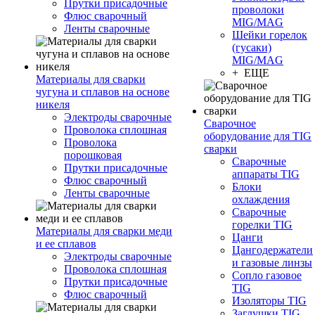
Прутки присадочные
проволоки
Флюс сварочный
MIG/MAG
Ленты сварочные
Шейки горелок
(гусаки)
MIG/MAG
+ ЕЩЕ
Материалы для сварки
чугуна и сплавов на основе
никеля
Электроды сварочные
Сварочное
Проволока сплошная
оборудование для TIG
Проволока
сварки
порошковая
Сварочные
Прутки присадочные
аппараты TIG
Флюс сварочный
Блоки
Ленты сварочные
охлаждения
Сварочные
горелки TIG
Материалы для сварки меди
Цанги
и ее сплавов
Цангодержатели
Электроды сварочные
и газовые линзы
Проволока сплошная
Сопло газовое
Прутки присадочные
TIG
Флюс сварочный
Изоляторы TIG
Заглушки TIG