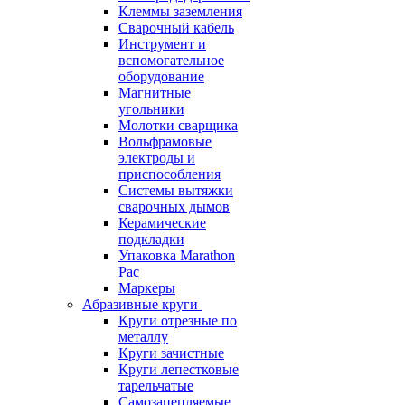
Клеммы заземления
Сварочный кабель
Инструмент и
вспомогательное
оборудование
Магнитные
угольники
Молотки сварщика
Вольфрамовые
электроды и
приспособления
Системы вытяжки
сварочных дымов
Керамические
подкладки
Упаковка Marathon
Pac
Маркеры
Абразивные круги
Круги отрезные по
металлу
Круги зачистные
Круги лепестковые
тарельчатые
Самозацепляемые