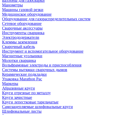
Баллоны для газосварки
Манометры
Машины газовой резки
Медицинское оборудование
Оборудование для газораспределительных систем
Сетевое оборудование
Сварочные аксессуары
Инструменты сварщика
Электрододержатели
Клеммы заземления
Сварочный кабель
Инструмент и вспомогательное оборудование
Магнитные угольники
Молотки сварщика
Вольфрамовые электроды и приспособления
Системы вытяжки сварочных дымов
Керамические подкладки
Упаковка Marathon Pac
Маркеры
Абразивные круги
Круги отрезные по металлу
Круги зачистные
Круги лепестковые тарельчатые
Самозацепляемые шлифовальные круги
Шлифовальные листы