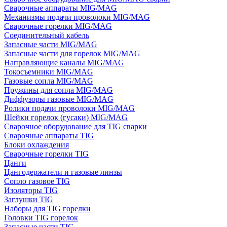
Сварочные аппараты MIG/MAG
Механизмы подачи проволоки MIG/MAG
Сварочные горелки MIG/MAG
Соединительный кабель
Запасные части MIG/MAG
Запасные части для горелок MIG/MAG
Направляющие каналы MIG/MAG
Токосъемники MIG/MAG
Газовые сопла MIG/MAG
Пружины для сопла MIG/MAG
Диффузоры газовые MIG/MAG
Ролики подачи проволоки MIG/MAG
Шейки горелок (гусаки) MIG/MAG
Сварочное оборудование для TIG сварки
Сварочные аппараты TIG
Блоки охлаждения
Сварочные горелки TIG
Цанги
Цангодержатели и газовые линзы
Сопло газовое TIG
Изоляторы TIG
Заглушки TIG
Наборы для TIG горелки
Головки TIG горелок
Запасные части TIG