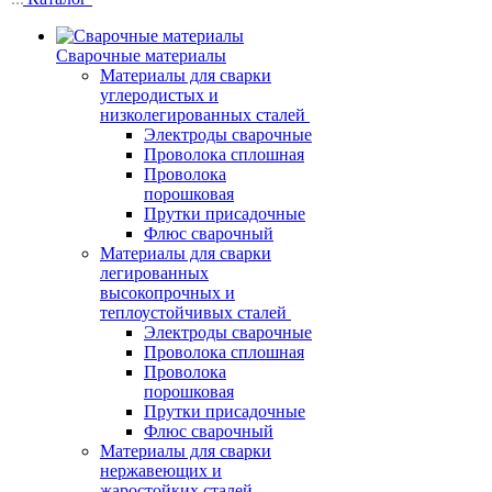
Сварочные материалы
Материалы для сварки
углеродистых и
низколегированных сталей
Электроды сварочные
Проволока сплошная
Проволока
порошковая
Прутки присадочные
Флюс сварочный
Материалы для сварки
легированных
высокопрочных и
теплоустойчивых сталей
Электроды сварочные
Проволока сплошная
Проволока
порошковая
Прутки присадочные
Флюс сварочный
Материалы для сварки
нержавеющих и
жаростойких сталей