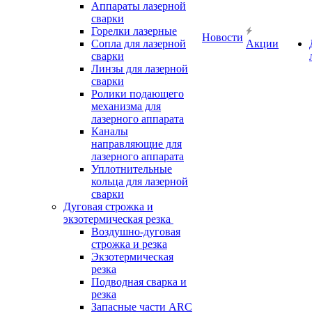
Аппараты лазерной
сварки
Горелки лазерные
Новости
Сопла для лазерной
Акции
сварки
Линзы для лазерной
сварки
Ролики подающего
механизма для
лазерного аппарата
Каналы
направляющие для
лазерного аппарата
Уплотнительные
кольца для лазерной
сварки
Дуговая строжка и
экзотермическая резка
Воздушно-дуговая
строжка и резка
Экзотермическая
резка
Подводная сварка и
резка
Запасные части ARC