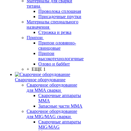
Материалы для сварки
титана
Проволока сплошная
Присадочные прутки
Материалы специального
назначения
Строжка и резка
Припои
Припои оловянно-
свинцовые
Припои
высокотехнологичные
Олово и баббит
+ ЕЩЕ 1
Сварочное оборудование
Сварочное оборудование
для MMA сварки
Сварочные аппараты
MMA
Запасные части MMA
Сварочное оборудование
для MIG/MAG сварки
Сварочные аппараты
MIG/MAG