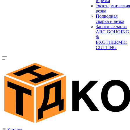
и резка
Экзотермическая
резка
Подводная
сварка и резка
Запасные части
ARC GOUGING
&
EXOTHERMIC
CUTTING
Каталог