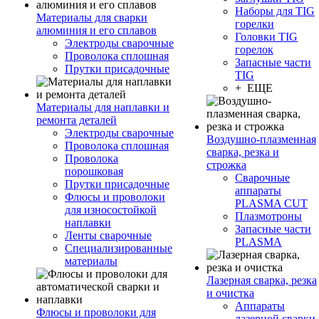
Наборы для TIG
Материалы для сварки
горелки
алюминия и его сплавов
Головки TIG
Электроды сварочные
горелок
Проволока сплошная
Запасные части
Прутки присадочные
TIG
+ ЕЩЕ
Материалы для наплавки и
ремонта деталей
Электроды сварочные
Воздушно-плазменная
Проволока сплошная
сварка, резка и
Проволока
строжка
порошковая
Сварочные
Прутки присадочные
аппараты
Флюсы и проволоки
PLASMA CUT
для износостойкой
Плазмотроны
наплавки
Запасные части
Ленты сварочные
PLASMA
Специализированные
материалы
Лазерная сварка, резка
и очистка
Аппараты
Флюсы и проволоки для
лазерной сварки