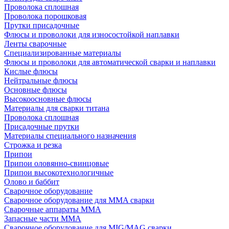
Проволока сплошная
Проволока порошковая
Прутки присадочные
Флюсы и проволоки для износостойкой наплавки
Ленты сварочные
Специализированные материалы
Флюсы и проволоки для автоматической сварки и наплавки
Кислые флюсы
Нейтральные флюсы
Основные флюсы
Высокоосновные флюсы
Материалы для сварки титана
Проволока сплошная
Присадочные прутки
Материалы специального назначения
Строжка и резка
Припои
Припои оловянно-свинцовые
Припои высокотехнологичные
Олово и баббит
Сварочное оборудование
Сварочное оборудование для MMA сварки
Сварочные аппараты MMA
Запасные части MMA
Сварочное оборудование для MIG/MAG сварки