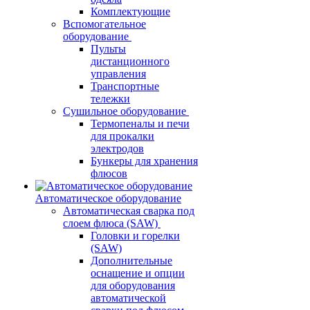
Комплектующие
Вспомогательное
оборудование
Пульты
дистанционного
управления
Транспортные
тележки
Сушильное оборудование
Термопеналы и печи
для прокалки
электродов
Бункеры для хранения
флюсов
Автоматическое оборудование
Автоматическая сварка под
слоем флюса (SAW)
Головки и горелки
(SAW)
Дополнительные
оснащение и опции
для оборудования
автоматической