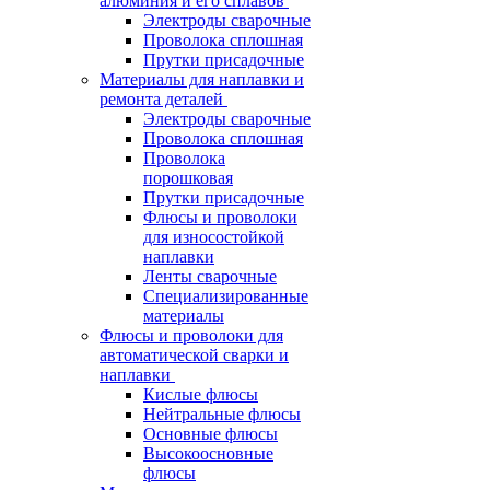
алюминия и его сплавов
Электроды сварочные
Проволока сплошная
Прутки присадочные
Материалы для наплавки и
ремонта деталей
Электроды сварочные
Проволока сплошная
Проволока
порошковая
Прутки присадочные
Флюсы и проволоки
для износостойкой
наплавки
Ленты сварочные
Специализированные
материалы
Флюсы и проволоки для
автоматической сварки и
наплавки
Кислые флюсы
Нейтральные флюсы
Основные флюсы
Высокоосновные
флюсы