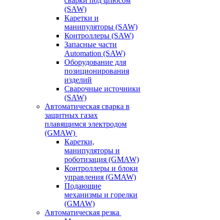
сварки под флюсом
(SAW)
Каретки и
манипуляторы (SAW)
Контроллеры (SAW)
Запасные части
Automation (SAW)
Оборудование для
позиционирования
изделий
Сварочные источники
(SAW)
Автоматическая сварка в
защитных газах
плавящимся электродом
(GMAW)
Каретки,
манипуляторы и
роботизация (GMAW)
Контроллеры и блоки
управления (GMAW)
Подающие
механизмы и горелки
(GMAW)
Автоматическая резка