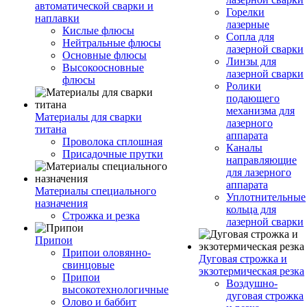
автоматической сварки и
Горелки
наплавки
лазерные
Кислые флюсы
Сопла для
Нейтральные флюсы
лазерной сварки
Основные флюсы
Линзы для
Высокоосновные
лазерной сварки
флюсы
Ролики
подающего
механизма для
Материалы для сварки
лазерного
титана
аппарата
Проволока сплошная
Каналы
Присадочные прутки
направляющие
для лазерного
аппарата
Материалы специального
Уплотнительные
назначения
кольца для
Строжка и резка
лазерной сварки
Припои
Припои оловянно-
Дуговая строжка и
свинцовые
экзотермическая резка
Припои
Воздушно-
высокотехнологичные
дуговая строжка
Олово и баббит