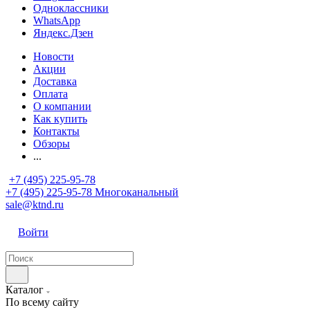
Одноклассники
WhatsApp
Яндекс.Дзен
Новости
Акции
Доставка
Оплата
О компании
Как купить
Контакты
Обзоры
...
+7 (495) 225-95-78
+7 (495) 225-95-78
Многоканальный
sale@ktnd.ru
Войти
Каталог
По всему сайту