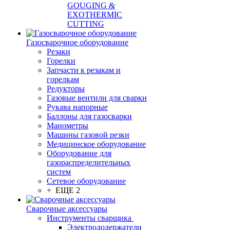
GOUGING &
EXOTHERMIC
CUTTING
Газосварочное оборудование
Резаки
Горелки
Запчасти к резакам и
горелкам
Редукторы
Газовые вентили для сварки
Рукава напорные
Баллоны для газосварки
Манометры
Машины газовой резки
Медицинское оборудование
Оборудование для
газораспределительных
систем
Сетевое оборудование
+ ЕЩЕ 2
Сварочные аксессуары
Инструменты сварщика
Электрододержатели