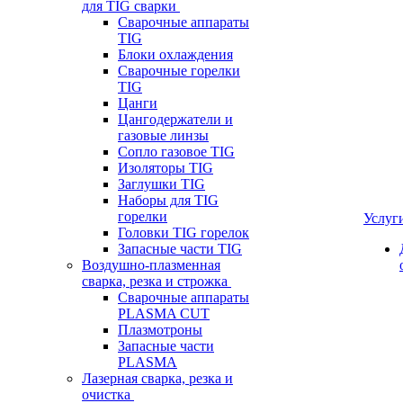
для TIG сварки
Сварочные аппараты
TIG
Блоки охлаждения
Сварочные горелки
TIG
Цанги
Цангодержатели и
газовые линзы
Сопло газовое TIG
Изоляторы TIG
Заглушки TIG
Наборы для TIG
горелки
Услуг
Головки TIG горелок
Запасные части TIG
Воздушно-плазменная
сварка, резка и строжка
Сварочные аппараты
PLASMA CUT
Плазмотроны
Запасные части
PLASMA
Лазерная сварка, резка и
очистка