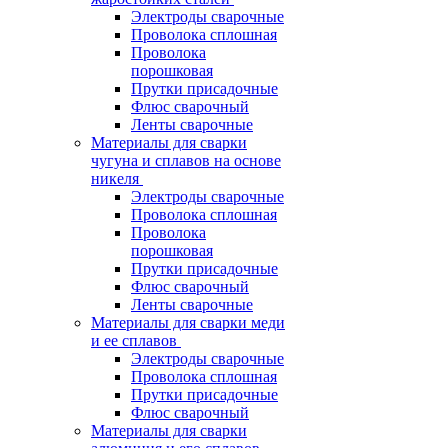
Электроды сварочные
Проволока сплошная
Проволока
порошковая
Прутки присадочные
Флюс сварочный
Ленты сварочные
Материалы для сварки
чугуна и сплавов на основе
никеля
Электроды сварочные
Проволока сплошная
Проволока
порошковая
Прутки присадочные
Флюс сварочный
Ленты сварочные
Материалы для сварки меди
и ее сплавов
Электроды сварочные
Проволока сплошная
Прутки присадочные
Флюс сварочный
Материалы для сварки