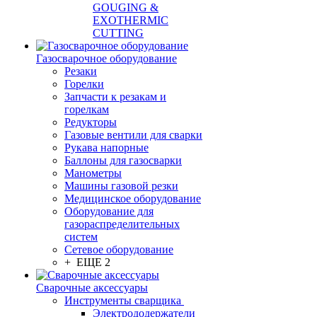
GOUGING &
EXOTHERMIC
CUTTING
Газосварочное оборудование
Резаки
Горелки
Запчасти к резакам и
горелкам
Редукторы
Газовые вентили для сварки
Рукава напорные
Баллоны для газосварки
Манометры
Машины газовой резки
Медицинское оборудование
Оборудование для
газораспределительных
систем
Сетевое оборудование
+ ЕЩЕ 2
Сварочные аксессуары
Инструменты сварщика
Электрододержатели