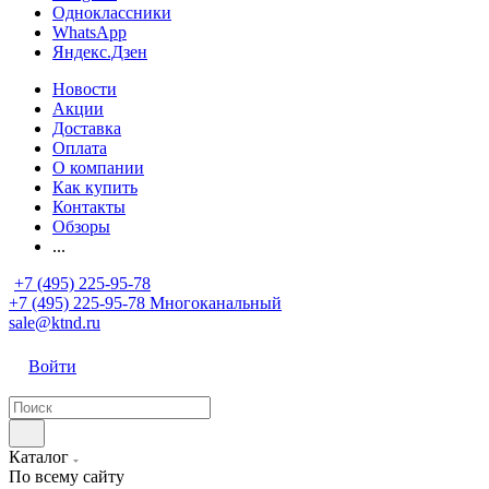
Одноклассники
WhatsApp
Яндекс.Дзен
Новости
Акции
Доставка
Оплата
О компании
Как купить
Контакты
Обзоры
...
+7 (495) 225-95-78
+7 (495) 225-95-78
Многоканальный
sale@ktnd.ru
Войти
Каталог
По всему сайту