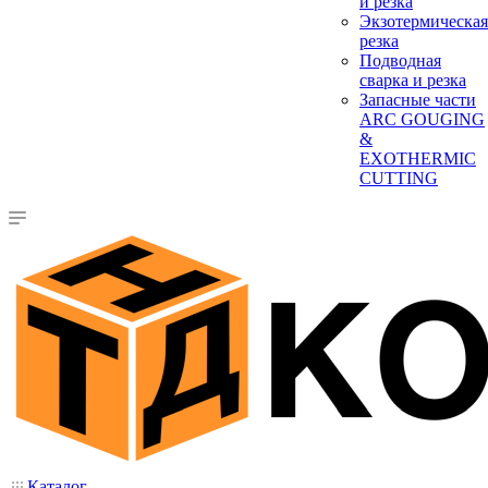
и резка
Экзотермическая
резка
Подводная
сварка и резка
Запасные части
ARC GOUGING
&
EXOTHERMIC
CUTTING
Каталог