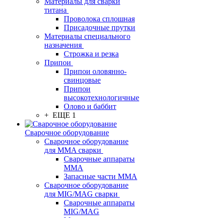
Материалы для сварки
титана
Проволока сплошная
Присадочные прутки
Материалы специального
назначения
Строжка и резка
Припои
Припои оловянно-
свинцовые
Припои
высокотехнологичные
Олово и баббит
+ ЕЩЕ 1
Сварочное оборудование
Сварочное оборудование
для MMA сварки
Сварочные аппараты
MMA
Запасные части MMA
Сварочное оборудование
для MIG/MAG сварки
Сварочные аппараты
MIG/MAG