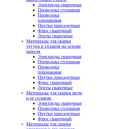
Электроды сварочные
Проволока сплошная
Проволока
порошковая
Прутки присадочные
Флюс сварочный
Ленты сварочные
Материалы для сварки
чугуна и сплавов на основе
никеля
Электроды сварочные
Проволока сплошная
Проволока
порошковая
Прутки присадочные
Флюс сварочный
Ленты сварочные
Материалы для сварки меди
и ее сплавов
Электроды сварочные
Проволока сплошная
Прутки присадочные
Флюс сварочный
Материалы для сварки