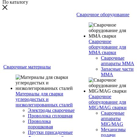
По каталогу
Сварочное оборудование
Сварочное
оборудование для
MMA сварки
Сварочные
аппараты MMA
Сварочные материалы
Запасные части
MMA
Материалы для сварки
Сварочное
углеродистых и
оборудование для
низколегированных сталей
MIG/MAG сварки
Электроды сварочные
Сварочные
Проволока сплошная
аппараты
Проволока
MIG/MAG
порошковая
Механизмы
Прутки присадочные
подачи