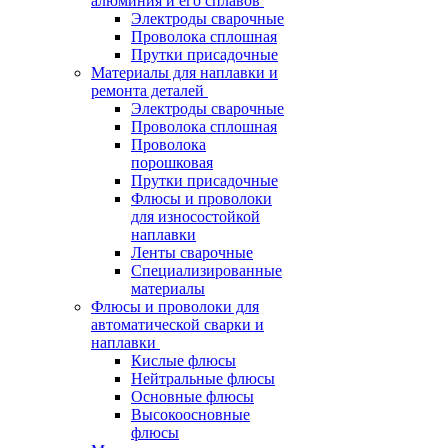
алюминия и его сплавов
Электроды сварочные
Проволока сплошная
Прутки присадочные
Материалы для наплавки и
ремонта деталей
Электроды сварочные
Проволока сплошная
Проволока
порошковая
Прутки присадочные
Флюсы и проволоки
для износостойкой
наплавки
Ленты сварочные
Специализированные
материалы
Флюсы и проволоки для
автоматической сварки и
наплавки
Кислые флюсы
Нейтральные флюсы
Основные флюсы
Высокоосновные
флюсы