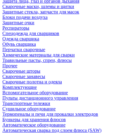
Защита лица, глаз и органов дыхания
Сварочные маски, шлемы и щитки
Защитные стекла, запчасти для масок
Блоки подачи воздуха
Защитные очки
Респираторы
Спецодежда для сварщиков
Одежда сварщика
Обувь сварщика
Перчатки сварочные
Химические материалы для сварки
Травильные пасты, спреи, флюсы
Прочее
Сварочные шторы
Сварочные занавесы
Сварочные полотна и одеяла
Комплектующие
Вспомогательное оборудование
Пульты дистанционного управления
Транспортные тележки
Сушильное оборудование
Термопеналы и печи для прокалки электродов
Бункеры для хранения флюсов
Автоматическое оборудование
Автоматическая сварка под слоем флюса (SAW)