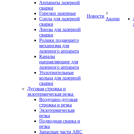
Аппараты лазерной
сварки
Горелки лазерные
Новости
Сопла для лазерной
Акции
сварки
Линзы для лазерной
сварки
Ролики подающего
механизма для
лазерного аппарата
Каналы
направляющие для
лазерного аппарата
Уплотнительные
кольца для лазерной
сварки
Дуговая строжка и
экзотермическая резка
Воздушно-дуговая
строжка и резка
Экзотермическая
резка
Подводная сварка и
резка
Запасные части ARC