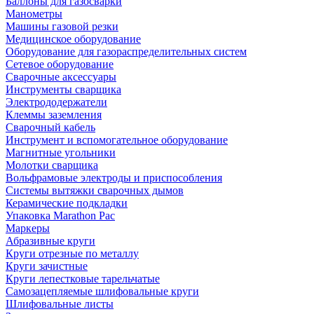
Баллоны для газосварки
Манометры
Машины газовой резки
Медицинское оборудование
Оборудование для газораспределительных систем
Сетевое оборудование
Сварочные аксессуары
Инструменты сварщика
Электрододержатели
Клеммы заземления
Сварочный кабель
Инструмент и вспомогательное оборудование
Магнитные угольники
Молотки сварщика
Вольфрамовые электроды и приспособления
Системы вытяжки сварочных дымов
Керамические подкладки
Упаковка Marathon Pac
Маркеры
Абразивные круги
Круги отрезные по металлу
Круги зачистные
Круги лепестковые тарельчатые
Самозацепляемые шлифовальные круги
Шлифовальные листы