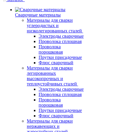
Сварочные материалы
Материалы для сварки
углеродистых и
низколегированных сталей
Электроды сварочные
Проволока сплошная
Проволока
порошковая
Прутки присадочные
Флюс сварочный
Материалы для сварки
легированных
высокопрочных и
теплоустойчивых сталей
Электроды сварочные
Проволока сплошная
Проволока
порошковая
Прутки присадочные
Флюс сварочный
Материалы для сварки
нержавеющих и
жаростойких сталей