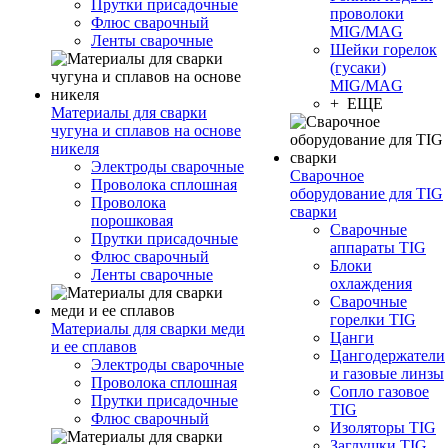
Прутки присадочные
проволоки
Флюс сварочный
MIG/MAG
Ленты сварочные
Шейки горелок
(гусаки)
MIG/MAG
+ ЕЩЕ
Материалы для сварки
чугуна и сплавов на основе
никеля
Электроды сварочные
Сварочное
Проволока сплошная
оборудование для TIG
Проволока
сварки
порошковая
Сварочные
Прутки присадочные
аппараты TIG
Флюс сварочный
Блоки
Ленты сварочные
охлаждения
Сварочные
горелки TIG
Материалы для сварки меди
Цанги
и ее сплавов
Цангодержатели
Электроды сварочные
и газовые линзы
Проволока сплошная
Сопло газовое
Прутки присадочные
TIG
Флюс сварочный
Изоляторы TIG
Заглушки TIG