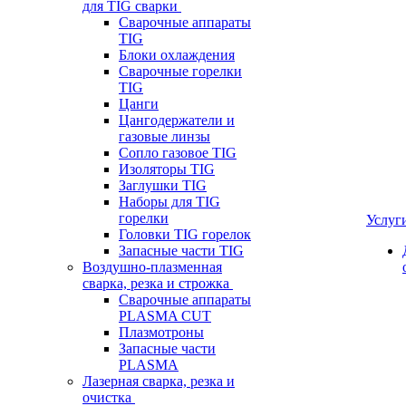
для TIG сварки
Сварочные аппараты
TIG
Блоки охлаждения
Сварочные горелки
TIG
Цанги
Цангодержатели и
газовые линзы
Сопло газовое TIG
Изоляторы TIG
Заглушки TIG
Наборы для TIG
горелки
Услуг
Головки TIG горелок
Запасные части TIG
Воздушно-плазменная
сварка, резка и строжка
Сварочные аппараты
PLASMA CUT
Плазмотроны
Запасные части
PLASMA
Лазерная сварка, резка и
очистка