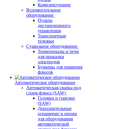
Комплектующие
Вспомогательное
оборудование
Пульты
дистанционного
управления
Транспортные
тележки
Сушильное оборудование
Термопеналы и печи
для прокалки
электродов
Бункеры для хранения
флюсов
Автоматическое оборудование
Автоматическая сварка под
слоем флюса (SAW)
Головки и горелки
(SAW)
Дополнительные
оснащение и опции
для оборудования
автоматической