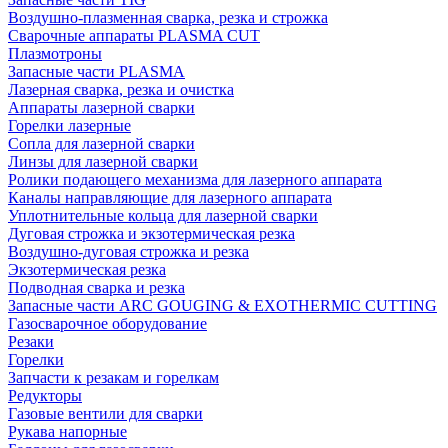
Воздушно-плазменная сварка, резка и строжка
Сварочные аппараты PLASMA CUT
Плазмотроны
Запасные части PLASMA
Лазерная сварка, резка и очистка
Аппараты лазерной сварки
Горелки лазерные
Сопла для лазерной сварки
Линзы для лазерной сварки
Ролики подающего механизма для лазерного аппарата
Каналы направляющие для лазерного аппарата
Уплотнительные кольца для лазерной сварки
Дуговая строжка и экзотермическая резка
Воздушно-дуговая строжка и резка
Экзотермическая резка
Подводная сварка и резка
Запасные части ARC GOUGING & EXOTHERMIC CUTTING
Газосварочное оборудование
Резаки
Горелки
Запчасти к резакам и горелкам
Редукторы
Газовые вентили для сварки
Рукава напорные