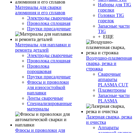
Наборы для TIG
Материалы для сварки
горелки
алюминия и его сплавов
Головки TIG
Электроды сварочные
горелок
Проволока сплошная
Запасные части
Прутки присадочные
TIG
+ ЕЩЕ
Материалы для наплавки и
ремонта деталей
Электроды сварочные
Воздушно-плазменная
Проволока сплошная
сварка, резка и
Проволока
строжка
порошковая
Сварочные
Прутки присадочные
аппараты
Флюсы и проволоки
PLASMA CUT
для износостойкой
Плазмотроны
наплавки
Запасные части
Ленты сварочные
PLASMA
Специализированные
материалы
Лазерная сварка, резка
и очистка
Аппараты
Флюсы и проволоки для
лазерной сварки