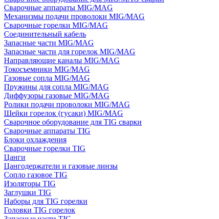
Сварочные аппараты MIG/MAG
Механизмы подачи проволоки MIG/MAG
Сварочные горелки MIG/MAG
Соединительный кабель
Запасные части MIG/MAG
Запасные части для горелок MIG/MAG
Направляющие каналы MIG/MAG
Токосъемники MIG/MAG
Газовые сопла MIG/MAG
Пружины для сопла MIG/MAG
Диффузоры газовые MIG/MAG
Ролики подачи проволоки MIG/MAG
Шейки горелок (гусаки) MIG/MAG
Сварочное оборудование для TIG сварки
Сварочные аппараты TIG
Блоки охлаждения
Сварочные горелки TIG
Цанги
Цангодержатели и газовые линзы
Сопло газовое TIG
Изоляторы TIG
Заглушки TIG
Наборы для TIG горелки
Головки TIG горелок
Запасные части TIG