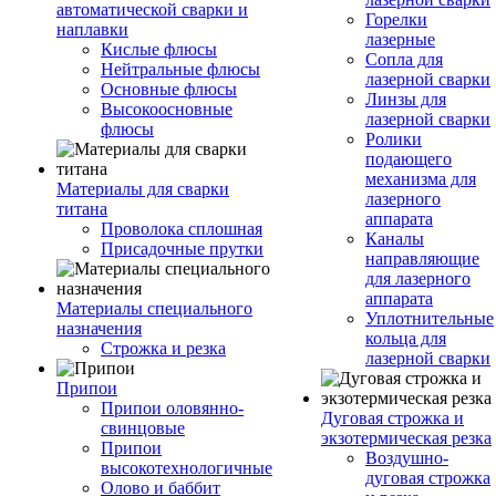
автоматической сварки и
Горелки
наплавки
лазерные
Кислые флюсы
Сопла для
Нейтральные флюсы
лазерной сварки
Основные флюсы
Линзы для
Высокоосновные
лазерной сварки
флюсы
Ролики
подающего
механизма для
Материалы для сварки
лазерного
титана
аппарата
Проволока сплошная
Каналы
Присадочные прутки
направляющие
для лазерного
аппарата
Материалы специального
Уплотнительные
назначения
кольца для
Строжка и резка
лазерной сварки
Припои
Припои оловянно-
Дуговая строжка и
свинцовые
экзотермическая резка
Припои
Воздушно-
высокотехнологичные
дуговая строжка
Олово и баббит