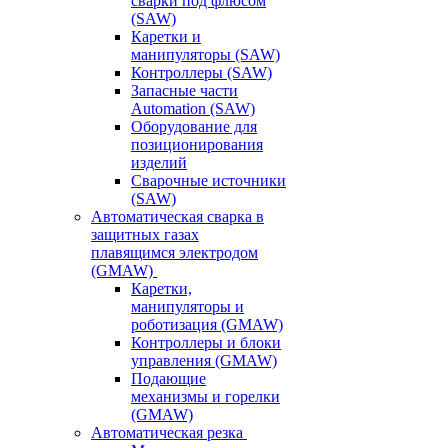
сварки под флюсом
(SAW)
Каретки и
манипуляторы (SAW)
Контроллеры (SAW)
Запасные части
Automation (SAW)
Оборудование для
позиционирования
изделий
Сварочные источники
(SAW)
Автоматическая сварка в
защитных газах
плавящимся электродом
(GMAW)
Каретки,
манипуляторы и
роботизация (GMAW)
Контроллеры и блоки
управления (GMAW)
Подающие
механизмы и горелки
(GMAW)
Автоматическая резка