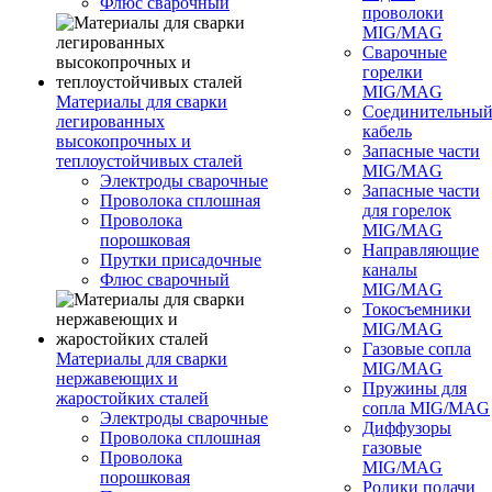
Флюс сварочный
проволоки
MIG/MAG
Сварочные
горелки
MIG/MAG
Материалы для сварки
Соединительны
легированных
кабель
высокопрочных и
Запасные части
теплоустойчивых сталей
MIG/MAG
Электроды сварочные
Запасные части
Проволока сплошная
для горелок
Проволока
MIG/MAG
порошковая
Направляющие
Прутки присадочные
каналы
Флюс сварочный
MIG/MAG
Токосъемники
MIG/MAG
Газовые сопла
Материалы для сварки
MIG/MAG
нержавеющих и
Пружины для
жаростойких сталей
сопла MIG/MAG
Электроды сварочные
Диффузоры
Проволока сплошная
газовые
Проволока
MIG/MAG
порошковая
Ролики подачи