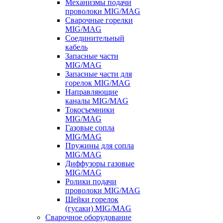
Механизмы подачи
проволоки MIG/MAG
Сварочные горелки
MIG/MAG
Соединительный
кабель
Запасные части
MIG/MAG
Запасные части для
горелок MIG/MAG
Направляющие
каналы MIG/MAG
Токосъемники
MIG/MAG
Газовые сопла
MIG/MAG
Пружины для сопла
MIG/MAG
Диффузоры газовые
MIG/MAG
Ролики подачи
проволоки MIG/MAG
Шейки горелок
(гусаки) MIG/MAG
Сварочное оборудование