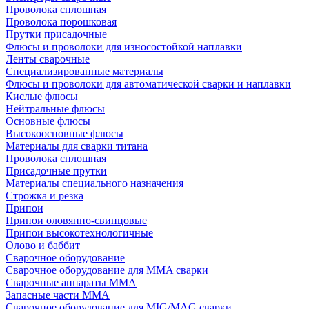
Проволока сплошная
Проволока порошковая
Прутки присадочные
Флюсы и проволоки для износостойкой наплавки
Ленты сварочные
Специализированные материалы
Флюсы и проволоки для автоматической сварки и наплавки
Кислые флюсы
Нейтральные флюсы
Основные флюсы
Высокоосновные флюсы
Материалы для сварки титана
Проволока сплошная
Присадочные прутки
Материалы специального назначения
Строжка и резка
Припои
Припои оловянно-свинцовые
Припои высокотехнологичные
Олово и баббит
Сварочное оборудование
Сварочное оборудование для MMA сварки
Сварочные аппараты MMA
Запасные части MMA
Сварочное оборудование для MIG/MAG сварки