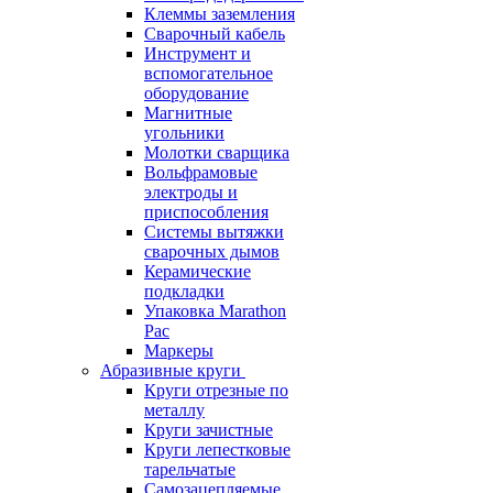
Клеммы заземления
Сварочный кабель
Инструмент и
вспомогательное
оборудование
Магнитные
угольники
Молотки сварщика
Вольфрамовые
электроды и
приспособления
Системы вытяжки
сварочных дымов
Керамические
подкладки
Упаковка Marathon
Pac
Маркеры
Абразивные круги
Круги отрезные по
металлу
Круги зачистные
Круги лепестковые
тарельчатые
Самозацепляемые