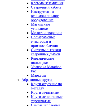
Клеммы заземления
Сварочный кабель
Инструмент и
вспомогательное
оборудование
Магнитные
угольники
Молотки сварщика
Вольфрамовые
электроды и
приспособления
Системы вытяжки
сварочных дымов
Керамические
подкладки
Упаковка Marathon
Pac
Маркеры
Абразивные круги
Круги отрезные по
металлу
Круги зачистные
Круги лепестковые
тарельчатые
Самозацепляемые