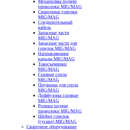
Механизмы подачи
проволоки MIG/MAG
Сварочные горелки
MIG/MAG
Соединительный
кабель
Запасные части
MIG/MAG
Запасные части для
горелок MIG/MAG
Направляющие
каналы MIG/MAG
Токосъемники
MIG/MAG
Газовые сопла
MIG/MAG
Пружины для сопла
MIG/MAG
Диффузоры газовые
MIG/MAG
Ролики подачи
проволоки MIG/MAG
Шейки горелок
(гусаки) MIG/MAG
Сварочное оборудование