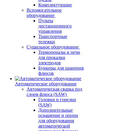
Комплектующие
Вспомогательное
оборудование
Пульты
дистанционного
управления
Транспортные
тележки
Сушильное оборудование
Термопеналы и печи
для прокалки
электродов
Бункеры для хранения
флюсов
Автоматическое оборудование
Автоматическая сварка под
слоем флюса (SAW)
Головки и горелки
(SAW)
Дополнительные
оснащение и опции
для оборудования
автоматической