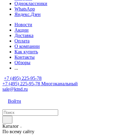
Одноклассники
WhatsApp
Яндекс.Дзен
Новости
Акции
Доставка
Оплата
О компании
Как купить
Контакты
Обзоры
...
+7 (495) 225-95-78
+7 (495) 225-95-78
Многоканальный
sale@ktnd.ru
Войти
Каталог
По всему сайту