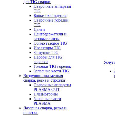
для TIG сварки
Сварочные аппараты
TIG
Блоки охлаждения
Сварочные горелки
TIG
Цанги
Цангодержатели и
газовые линзы
Сопло газовое TIG
Изоляторы TIG
Заглушки TIG
Наборы для TIG
горелки
Услуг
Головки TIG горелок
Запасные части TIG
Воздушно-плазменная
сварка, резка и строжка
Сварочные аппараты
PLASMA CUT
Плазмотроны
Запасные части
PLASMA
Лазерная сварка, резка и
очистка