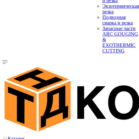
и резка
Экзотермическая
резка
Подводная
сварка и резка
Запасные части
ARC GOUGING
&
EXOTHERMIC
CUTTING
Каталог