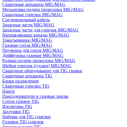
Сварочные аппараты MIG/MAG
Механизмы подачи проволоки MIG/MAG
Сварочные горелки MIG/MAG
Соединительный кабель
Запасные части MIG/MAG
Запасные части для горелок MIG/MAG
Направляющие каналы MIG/MAG
Токосъемники MIG/MAG
Газовые сопла MIG/MAG
Пружины для сопла MIG/MAG
Диффузоры газовые MIG/MAG
Ролики подачи проволоки MIG/MAG
Шейки горелок (гусаки) MIG/MAG
Сварочное оборудование для TIG сварки
Сварочные аппараты TIG
Блоки охлаждения
Сварочные горелки TIG
Цанги
Цангодержатели и газовые линзы
Сопло газовое TIG
Изоляторы TIG
Заглушки TIG
Наборы для TIG горелки
Головки TIG горелок
Запасные части TIG