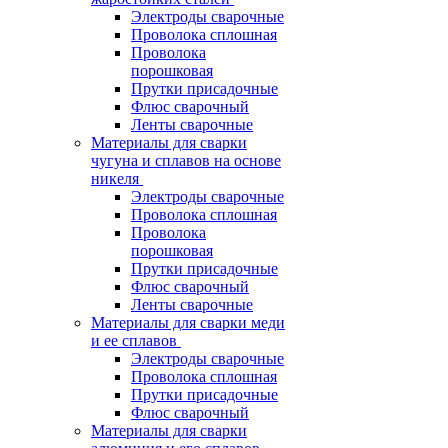
Электроды сварочные
Проволока сплошная
Проволока
порошковая
Прутки присадочные
Флюс сварочный
Ленты сварочные
Материалы для сварки
чугуна и сплавов на основе
никеля
Электроды сварочные
Проволока сплошная
Проволока
порошковая
Прутки присадочные
Флюс сварочный
Ленты сварочные
Материалы для сварки меди
и ее сплавов
Электроды сварочные
Проволока сплошная
Прутки присадочные
Флюс сварочный
Материалы для сварки