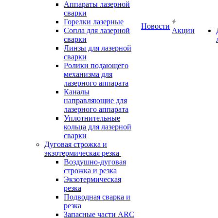
Аппараты лазерной
сварки
Горелки лазерные
Новости
Сопла для лазерной
Акции
сварки
Линзы для лазерной
сварки
Ролики подающего
механизма для
лазерного аппарата
Каналы
направляющие для
лазерного аппарата
Уплотнительные
кольца для лазерной
сварки
Дуговая строжка и
экзотермическая резка
Воздушно-дуговая
строжка и резка
Экзотермическая
резка
Подводная сварка и
резка
Запасные части ARC