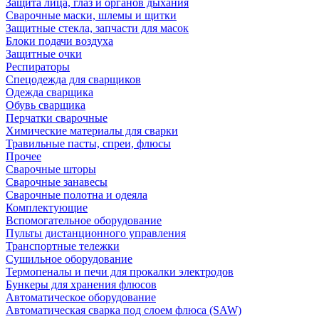
Защита лица, глаз и органов дыхания
Сварочные маски, шлемы и щитки
Защитные стекла, запчасти для масок
Блоки подачи воздуха
Защитные очки
Респираторы
Спецодежда для сварщиков
Одежда сварщика
Обувь сварщика
Перчатки сварочные
Химические материалы для сварки
Травильные пасты, спреи, флюсы
Прочее
Сварочные шторы
Сварочные занавесы
Сварочные полотна и одеяла
Комплектующие
Вспомогательное оборудование
Пульты дистанционного управления
Транспортные тележки
Сушильное оборудование
Термопеналы и печи для прокалки электродов
Бункеры для хранения флюсов
Автоматическое оборудование
Автоматическая сварка под слоем флюса (SAW)