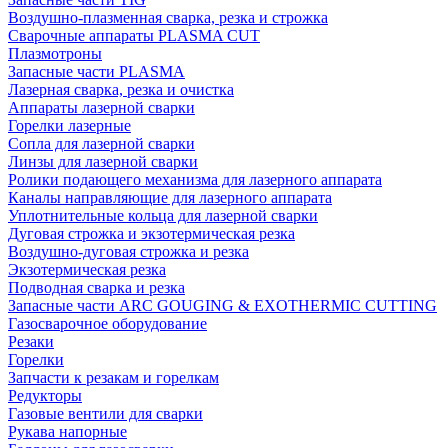
Воздушно-плазменная сварка, резка и строжка
Сварочные аппараты PLASMA CUT
Плазмотроны
Запасные части PLASMA
Лазерная сварка, резка и очистка
Аппараты лазерной сварки
Горелки лазерные
Сопла для лазерной сварки
Линзы для лазерной сварки
Ролики подающего механизма для лазерного аппарата
Каналы направляющие для лазерного аппарата
Уплотнительные кольца для лазерной сварки
Дуговая строжка и экзотермическая резка
Воздушно-дуговая строжка и резка
Экзотермическая резка
Подводная сварка и резка
Запасные части ARC GOUGING & EXOTHERMIC CUTTING
Газосварочное оборудование
Резаки
Горелки
Запчасти к резакам и горелкам
Редукторы
Газовые вентили для сварки
Рукава напорные