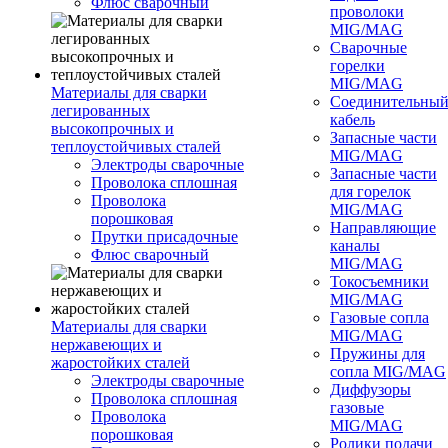
Флюс сварочный
проволоки
MIG/MAG
Сварочные
горелки
MIG/MAG
Материалы для сварки
Соединительны
легированных
кабель
высокопрочных и
Запасные части
теплоустойчивых сталей
MIG/MAG
Электроды сварочные
Запасные части
Проволока сплошная
для горелок
Проволока
MIG/MAG
порошковая
Направляющие
Прутки присадочные
каналы
Флюс сварочный
MIG/MAG
Токосъемники
MIG/MAG
Газовые сопла
Материалы для сварки
MIG/MAG
нержавеющих и
Пружины для
жаростойких сталей
сопла MIG/MAG
Электроды сварочные
Диффузоры
Проволока сплошная
газовые
Проволока
MIG/MAG
порошковая
Ролики подачи