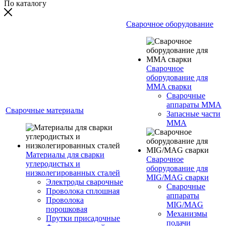
По каталогу
Сварочное оборудование
Сварочное
оборудование для
MMA сварки
Сварочные
аппараты MMA
Сварочные материалы
Запасные части
MMA
Материалы для сварки
Сварочное
углеродистых и
оборудование для
низколегированных сталей
MIG/MAG сварки
Электроды сварочные
Сварочные
Проволока сплошная
аппараты
Проволока
MIG/MAG
порошковая
Механизмы
Прутки присадочные
подачи