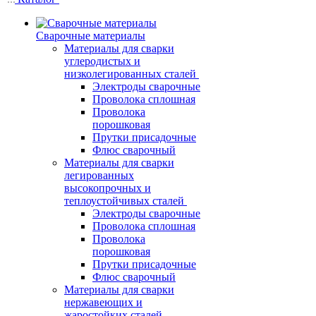
Сварочные материалы
Материалы для сварки
углеродистых и
низколегированных сталей
Электроды сварочные
Проволока сплошная
Проволока
порошковая
Прутки присадочные
Флюс сварочный
Материалы для сварки
легированных
высокопрочных и
теплоустойчивых сталей
Электроды сварочные
Проволока сплошная
Проволока
порошковая
Прутки присадочные
Флюс сварочный
Материалы для сварки
нержавеющих и
жаростойких сталей