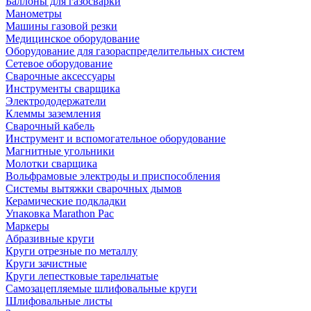
Баллоны для газосварки
Манометры
Машины газовой резки
Медицинское оборудование
Оборудование для газораспределительных систем
Сетевое оборудование
Сварочные аксессуары
Инструменты сварщика
Электрододержатели
Клеммы заземления
Сварочный кабель
Инструмент и вспомогательное оборудование
Магнитные угольники
Молотки сварщика
Вольфрамовые электроды и приспособления
Системы вытяжки сварочных дымов
Керамические подкладки
Упаковка Marathon Pac
Маркеры
Абразивные круги
Круги отрезные по металлу
Круги зачистные
Круги лепестковые тарельчатые
Самозацепляемые шлифовальные круги
Шлифовальные листы