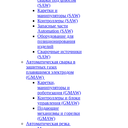
сварки под флюсом
(SAW)
Каретки и
манипуляторы (SAW)
Контроллеры (SAW)
Запасные части
Automation (SAW)
Оборудование для
позиционирования
изделий
Сварочные источники
(SAW)
Автоматическая сварка в
защитных газах
плавящимся электродом
(GMAW)
Каретки,
манипуляторы и
роботизация (GMAW)
Контроллеры и блоки
управления (GMAW)
Подающие
механизмы и горелки
(GMAW)
Автоматическая резка