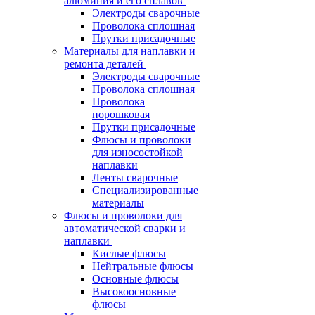
алюминия и его сплавов
Электроды сварочные
Проволока сплошная
Прутки присадочные
Материалы для наплавки и
ремонта деталей
Электроды сварочные
Проволока сплошная
Проволока
порошковая
Прутки присадочные
Флюсы и проволоки
для износостойкой
наплавки
Ленты сварочные
Специализированные
материалы
Флюсы и проволоки для
автоматической сварки и
наплавки
Кислые флюсы
Нейтральные флюсы
Основные флюсы
Высокоосновные
флюсы