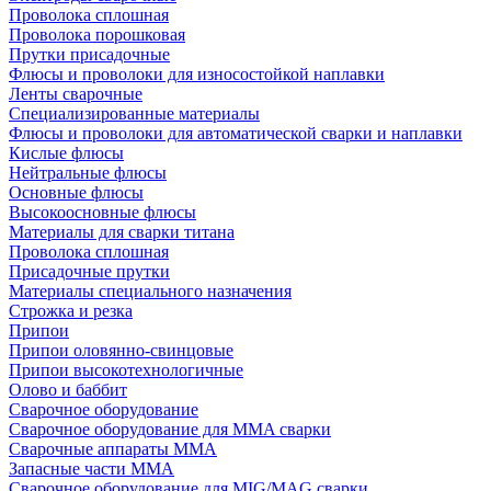
Проволока сплошная
Проволока порошковая
Прутки присадочные
Флюсы и проволоки для износостойкой наплавки
Ленты сварочные
Специализированные материалы
Флюсы и проволоки для автоматической сварки и наплавки
Кислые флюсы
Нейтральные флюсы
Основные флюсы
Высокоосновные флюсы
Материалы для сварки титана
Проволока сплошная
Присадочные прутки
Материалы специального назначения
Строжка и резка
Припои
Припои оловянно-свинцовые
Припои высокотехнологичные
Олово и баббит
Сварочное оборудование
Сварочное оборудование для MMA сварки
Сварочные аппараты MMA
Запасные части MMA
Сварочное оборудование для MIG/MAG сварки