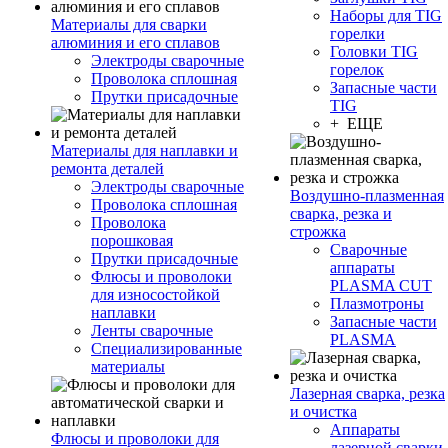
Наборы для TIG
Материалы для сварки
горелки
алюминия и его сплавов
Головки TIG
Электроды сварочные
горелок
Проволока сплошная
Запасные части
Прутки присадочные
TIG
+ ЕЩЕ
Материалы для наплавки и
ремонта деталей
Электроды сварочные
Воздушно-плазменная
Проволока сплошная
сварка, резка и
Проволока
строжка
порошковая
Сварочные
Прутки присадочные
аппараты
Флюсы и проволоки
PLASMA CUT
для износостойкой
Плазмотроны
наплавки
Запасные части
Ленты сварочные
PLASMA
Специализированные
материалы
Лазерная сварка, резка
и очистка
Аппараты
Флюсы и проволоки для
лазерной сварки