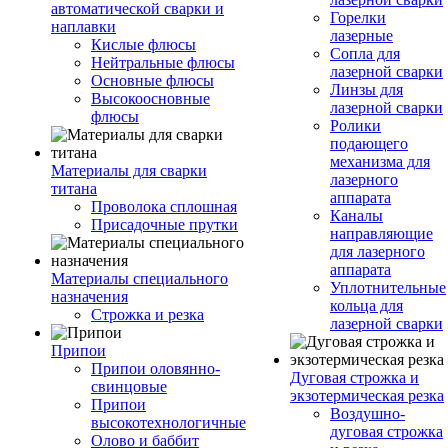
автоматической сварки и
Горелки
наплавки
лазерные
Кислые флюсы
Сопла для
Нейтральные флюсы
лазерной сварки
Основные флюсы
Линзы для
Высокоосновные
лазерной сварки
флюсы
Ролики
подающего
механизма для
Материалы для сварки
лазерного
титана
аппарата
Проволока сплошная
Каналы
Присадочные прутки
направляющие
для лазерного
аппарата
Материалы специального
Уплотнительные
назначения
кольца для
Строжка и резка
лазерной сварки
Припои
Припои оловянно-
Дуговая строжка и
свинцовые
экзотермическая резка
Припои
Воздушно-
высокотехнологичные
дуговая строжка
Олово и баббит