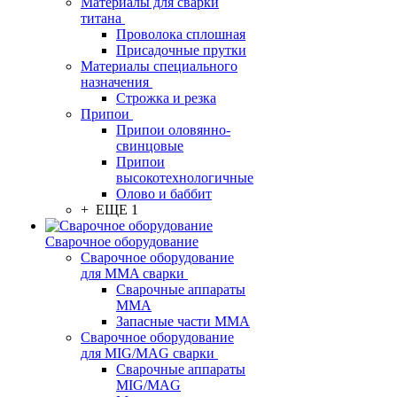
Материалы для сварки
титана
Проволока сплошная
Присадочные прутки
Материалы специального
назначения
Строжка и резка
Припои
Припои оловянно-
свинцовые
Припои
высокотехнологичные
Олово и баббит
+ ЕЩЕ 1
Сварочное оборудование
Сварочное оборудование
для MMA сварки
Сварочные аппараты
MMA
Запасные части MMA
Сварочное оборудование
для MIG/MAG сварки
Сварочные аппараты
MIG/MAG