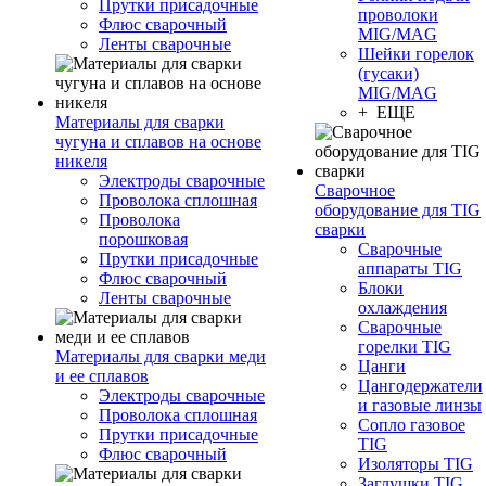
Прутки присадочные
проволоки
Флюс сварочный
MIG/MAG
Ленты сварочные
Шейки горелок
(гусаки)
MIG/MAG
+ ЕЩЕ
Материалы для сварки
чугуна и сплавов на основе
никеля
Электроды сварочные
Сварочное
Проволока сплошная
оборудование для TIG
Проволока
сварки
порошковая
Сварочные
Прутки присадочные
аппараты TIG
Флюс сварочный
Блоки
Ленты сварочные
охлаждения
Сварочные
горелки TIG
Материалы для сварки меди
Цанги
и ее сплавов
Цангодержатели
Электроды сварочные
и газовые линзы
Проволока сплошная
Сопло газовое
Прутки присадочные
TIG
Флюс сварочный
Изоляторы TIG
Заглушки TIG