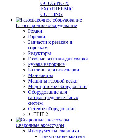
GOUGING &
EXOTHERMIC
CUTTING
Газосварочное оборудование
Резаки
Горелки
Запчасти к резакам и
горелкам
Редукторы
Газовые вентили для сварки
Рукава напорные
Баллоны для газосварки
Манометры
Машины газовой резки
Медицинское оборудование
Оборудование для
газораспределительных
систем
Сетевое оборудование
+ ЕЩЕ 2
Сварочные аксессуары
Инструменты сварщика
Электрододержатели