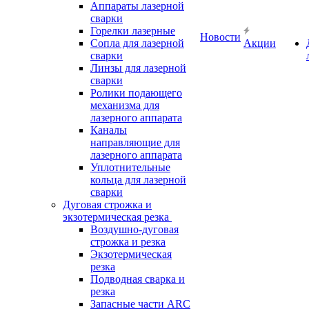
Аппараты лазерной
сварки
Горелки лазерные
Новости
Сопла для лазерной
Акции
сварки
Линзы для лазерной
сварки
Ролики подающего
механизма для
лазерного аппарата
Каналы
направляющие для
лазерного аппарата
Уплотнительные
кольца для лазерной
сварки
Дуговая строжка и
экзотермическая резка
Воздушно-дуговая
строжка и резка
Экзотермическая
резка
Подводная сварка и
резка
Запасные части ARC