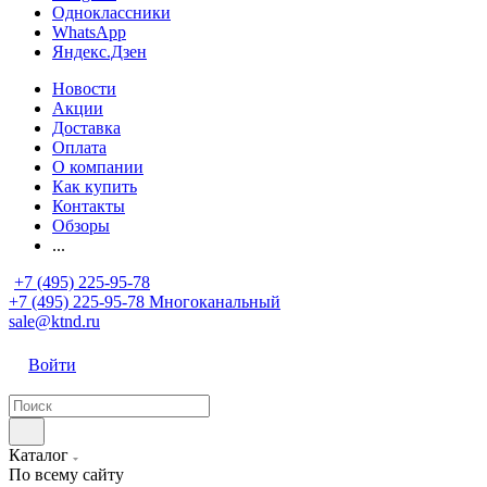
Одноклассники
WhatsApp
Яндекс.Дзен
Новости
Акции
Доставка
Оплата
О компании
Как купить
Контакты
Обзоры
...
+7 (495) 225-95-78
+7 (495) 225-95-78
Многоканальный
sale@ktnd.ru
Войти
Каталог
По всему сайту