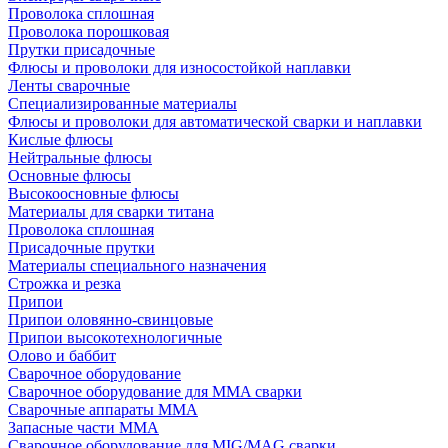
Проволока сплошная
Проволока порошковая
Прутки присадочные
Флюсы и проволоки для износостойкой наплавки
Ленты сварочные
Специализированные материалы
Флюсы и проволоки для автоматической сварки и наплавки
Кислые флюсы
Нейтральные флюсы
Основные флюсы
Высокоосновные флюсы
Материалы для сварки титана
Проволока сплошная
Присадочные прутки
Материалы специального назначения
Строжка и резка
Припои
Припои оловянно-свинцовые
Припои высокотехнологичные
Олово и баббит
Сварочное оборудование
Сварочное оборудование для MMA сварки
Сварочные аппараты MMA
Запасные части MMA
Сварочное оборудование для MIG/MAG сварки