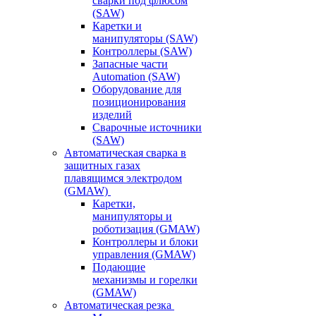
сварки под флюсом
(SAW)
Каретки и
манипуляторы (SAW)
Контроллеры (SAW)
Запасные части
Automation (SAW)
Оборудование для
позиционирования
изделий
Сварочные источники
(SAW)
Автоматическая сварка в
защитных газах
плавящимся электродом
(GMAW)
Каретки,
манипуляторы и
роботизация (GMAW)
Контроллеры и блоки
управления (GMAW)
Подающие
механизмы и горелки
(GMAW)
Автоматическая резка