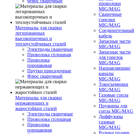
Флюс сварочный
проволоки
MIG/MAG
Сварочные
горелки
MIG/MAG
Материалы для сварки
Соединительны
легированных
кабель
высокопрочных и
Запасные части
теплоустойчивых сталей
MIG/MAG
Электроды сварочные
Запасные части
Проволока сплошная
для горелок
Проволока
MIG/MAG
порошковая
Направляющие
Прутки присадочные
каналы
Флюс сварочный
MIG/MAG
Токосъемники
MIG/MAG
Газовые сопла
Материалы для сварки
MIG/MAG
нержавеющих и
Пружины для
жаростойких сталей
сопла MIG/MAG
Электроды сварочные
Диффузоры
Проволока сплошная
газовые
Проволока
MIG/MAG
порошковая
Ролики подачи