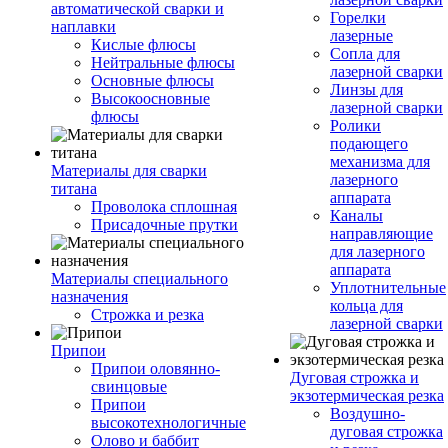
автоматической сварки и
Горелки
наплавки
лазерные
Кислые флюсы
Сопла для
Нейтральные флюсы
лазерной сварки
Основные флюсы
Линзы для
Высокоосновные
лазерной сварки
флюсы
Ролики
подающего
механизма для
Материалы для сварки
лазерного
титана
аппарата
Проволока сплошная
Каналы
Присадочные прутки
направляющие
для лазерного
аппарата
Материалы специального
Уплотнительные
назначения
кольца для
Строжка и резка
лазерной сварки
Припои
Припои оловянно-
Дуговая строжка и
свинцовые
экзотермическая резка
Припои
Воздушно-
высокотехнологичные
дуговая строжка
Олово и баббит