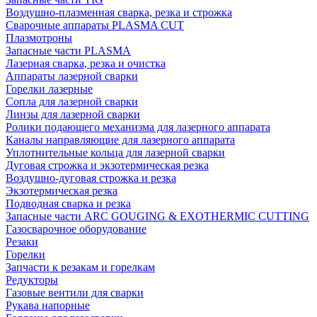
Воздушно-плазменная сварка, резка и строжка
Сварочные аппараты PLASMA CUT
Плазмотроны
Запасные части PLASMA
Лазерная сварка, резка и очистка
Аппараты лазерной сварки
Горелки лазерные
Сопла для лазерной сварки
Линзы для лазерной сварки
Ролики подающего механизма для лазерного аппарата
Каналы направляющие для лазерного аппарата
Уплотнительные кольца для лазерной сварки
Дуговая строжка и экзотермическая резка
Воздушно-дуговая строжка и резка
Экзотермическая резка
Подводная сварка и резка
Запасные части ARC GOUGING & EXOTHERMIC CUTTING
Газосварочное оборудование
Резаки
Горелки
Запчасти к резакам и горелкам
Редукторы
Газовые вентили для сварки
Рукава напорные