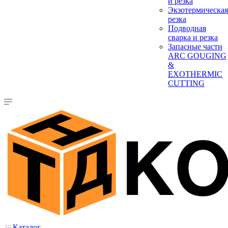
и резка
Экзотермическая
резка
Подводная
сварка и резка
Запасные части
ARC GOUGING
&
EXOTHERMIC
CUTTING
Каталог