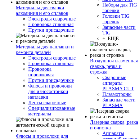
Наборы для TIG
Материалы для сварки
горелки
алюминия и его сплавов
Головки TIG
Электроды сварочные
горелок
Проволока сплошная
Запасные части
Прутки присадочные
TIG
+ ЕЩЕ
Материалы для наплавки и
ремонта деталей
Электроды сварочные
Воздушно-плазменная
Проволока сплошная
сварка, резка и
Проволока
строжка
порошковая
Сварочные
Прутки присадочные
аппараты
Флюсы и проволоки
PLASMA CUT
для износостойкой
Плазмотроны
наплавки
Запасные части
Ленты сварочные
PLASMA
Специализированные
материалы
Лазерная сварка, резка
и очистка
Аппараты
Флюсы и проволоки для
лазерной сварки