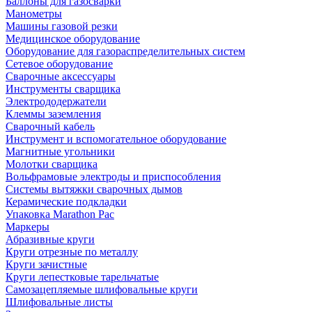
Баллоны для газосварки
Манометры
Машины газовой резки
Медицинское оборудование
Оборудование для газораспределительных систем
Сетевое оборудование
Сварочные аксессуары
Инструменты сварщика
Электрододержатели
Клеммы заземления
Сварочный кабель
Инструмент и вспомогательное оборудование
Магнитные угольники
Молотки сварщика
Вольфрамовые электроды и приспособления
Системы вытяжки сварочных дымов
Керамические подкладки
Упаковка Marathon Pac
Маркеры
Абразивные круги
Круги отрезные по металлу
Круги зачистные
Круги лепестковые тарельчатые
Самозацепляемые шлифовальные круги
Шлифовальные листы