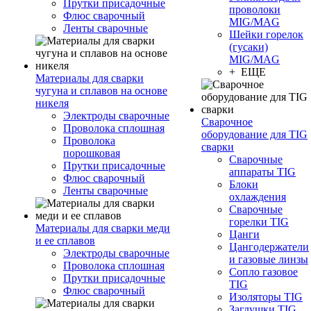
Прутки присадочные
проволоки
Флюс сварочный
MIG/MAG
Ленты сварочные
Шейки горелок
(гусаки)
MIG/MAG
+ ЕЩЕ
Материалы для сварки
чугуна и сплавов на основе
никеля
Электроды сварочные
Сварочное
Проволока сплошная
оборудование для TIG
Проволока
сварки
порошковая
Сварочные
Прутки присадочные
аппараты TIG
Флюс сварочный
Блоки
Ленты сварочные
охлаждения
Сварочные
горелки TIG
Материалы для сварки меди
Цанги
и ее сплавов
Цангодержатели
Электроды сварочные
и газовые линзы
Проволока сплошная
Сопло газовое
Прутки присадочные
TIG
Флюс сварочный
Изоляторы TIG
Заглушки TIG