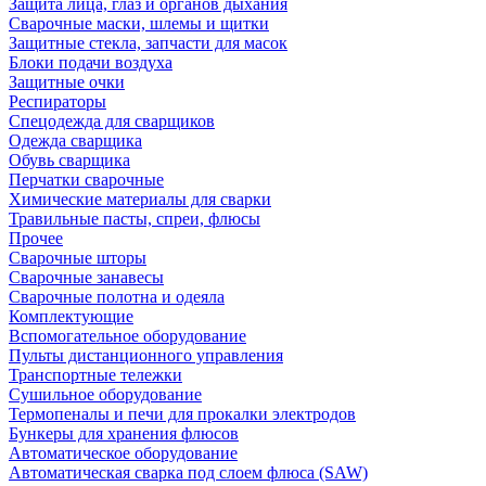
Защита лица, глаз и органов дыхания
Сварочные маски, шлемы и щитки
Защитные стекла, запчасти для масок
Блоки подачи воздуха
Защитные очки
Респираторы
Спецодежда для сварщиков
Одежда сварщика
Обувь сварщика
Перчатки сварочные
Химические материалы для сварки
Травильные пасты, спреи, флюсы
Прочее
Сварочные шторы
Сварочные занавесы
Сварочные полотна и одеяла
Комплектующие
Вспомогательное оборудование
Пульты дистанционного управления
Транспортные тележки
Сушильное оборудование
Термопеналы и печи для прокалки электродов
Бункеры для хранения флюсов
Автоматическое оборудование
Автоматическая сварка под слоем флюса (SAW)