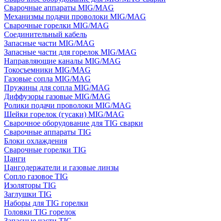
Сварочные аппараты MIG/MAG
Механизмы подачи проволоки MIG/MAG
Сварочные горелки MIG/MAG
Соединительный кабель
Запасные части MIG/MAG
Запасные части для горелок MIG/MAG
Направляющие каналы MIG/MAG
Токосъемники MIG/MAG
Газовые сопла MIG/MAG
Пружины для сопла MIG/MAG
Диффузоры газовые MIG/MAG
Ролики подачи проволоки MIG/MAG
Шейки горелок (гусаки) MIG/MAG
Сварочное оборудование для TIG сварки
Сварочные аппараты TIG
Блоки охлаждения
Сварочные горелки TIG
Цанги
Цангодержатели и газовые линзы
Сопло газовое TIG
Изоляторы TIG
Заглушки TIG
Наборы для TIG горелки
Головки TIG горелок
Запасные части TIG