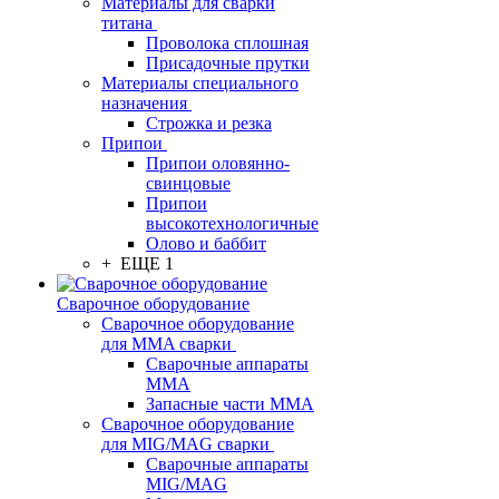
Материалы для сварки
титана
Проволока сплошная
Присадочные прутки
Материалы специального
назначения
Строжка и резка
Припои
Припои оловянно-
свинцовые
Припои
высокотехнологичные
Олово и баббит
+ ЕЩЕ 1
Сварочное оборудование
Сварочное оборудование
для MMA сварки
Сварочные аппараты
MMA
Запасные части MMA
Сварочное оборудование
для MIG/MAG сварки
Сварочные аппараты
MIG/MAG