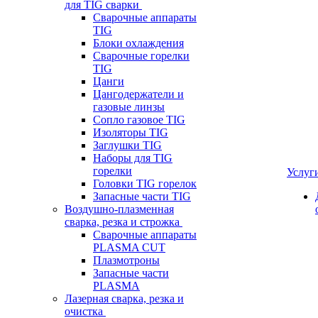
для TIG сварки
Сварочные аппараты
TIG
Блоки охлаждения
Сварочные горелки
TIG
Цанги
Цангодержатели и
газовые линзы
Сопло газовое TIG
Изоляторы TIG
Заглушки TIG
Наборы для TIG
горелки
Услуг
Головки TIG горелок
Запасные части TIG
Воздушно-плазменная
сварка, резка и строжка
Сварочные аппараты
PLASMA CUT
Плазмотроны
Запасные части
PLASMA
Лазерная сварка, резка и
очистка