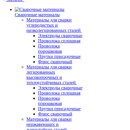
Сварочные материалы
Материалы для сварки
углеродистых и
низколегированных сталей
Электроды сварочные
Проволока сплошная
Проволока
порошковая
Прутки присадочные
Флюс сварочный
Материалы для сварки
легированных
высокопрочных и
теплоустойчивых сталей
Электроды сварочные
Проволока сплошная
Проволока
порошковая
Прутки присадочные
Флюс сварочный
Материалы для сварки
нержавеющих и
жаростойких сталей