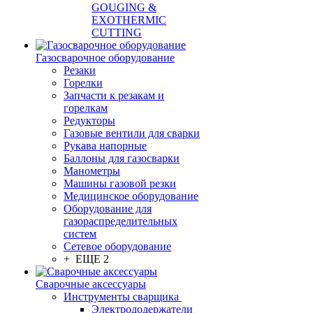
GOUGING &
EXOTHERMIC
CUTTING
Газосварочное оборудование
Резаки
Горелки
Запчасти к резакам и
горелкам
Редукторы
Газовые вентили для сварки
Рукава напорные
Баллоны для газосварки
Манометры
Машины газовой резки
Медицинское оборудование
Оборудование для
газораспределительных
систем
Сетевое оборудование
+ ЕЩЕ 2
Сварочные аксессуары
Инструменты сварщика
Электрододержатели