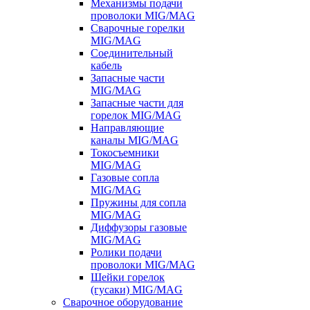
Механизмы подачи
проволоки MIG/MAG
Сварочные горелки
MIG/MAG
Соединительный
кабель
Запасные части
MIG/MAG
Запасные части для
горелок MIG/MAG
Направляющие
каналы MIG/MAG
Токосъемники
MIG/MAG
Газовые сопла
MIG/MAG
Пружины для сопла
MIG/MAG
Диффузоры газовые
MIG/MAG
Ролики подачи
проволоки MIG/MAG
Шейки горелок
(гусаки) MIG/MAG
Сварочное оборудование