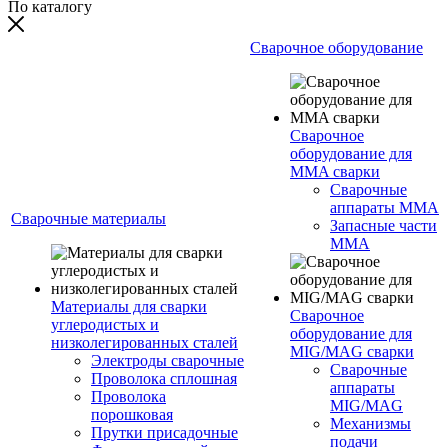
По каталогу
Сварочное оборудование
Сварочное
оборудование для
MMA сварки
Сварочные
аппараты MMA
Сварочные материалы
Запасные части
MMA
Материалы для сварки
Сварочное
углеродистых и
оборудование для
низколегированных сталей
MIG/MAG сварки
Электроды сварочные
Сварочные
Проволока сплошная
аппараты
Проволока
MIG/MAG
порошковая
Механизмы
Прутки присадочные
подачи