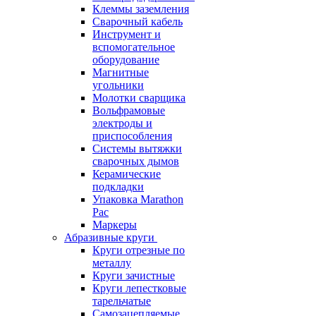
Клеммы заземления
Сварочный кабель
Инструмент и
вспомогательное
оборудование
Магнитные
угольники
Молотки сварщика
Вольфрамовые
электроды и
приспособления
Системы вытяжки
сварочных дымов
Керамические
подкладки
Упаковка Marathon
Pac
Маркеры
Абразивные круги
Круги отрезные по
металлу
Круги зачистные
Круги лепестковые
тарельчатые
Самозацепляемые