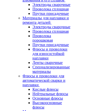
алюминия и его сплавов
Электроды сварочные
Проволока сплошная
Прутки присадочные
Материалы для наплавки и
ремонта деталей
Электроды сварочные
Проволока сплошная
Проволока
порошковая
Прутки присадочные
Флюсы и проволоки
для износостойкой
наплавки
Ленты сварочные
Специализированные
материалы
Флюсы и проволоки для
автоматической сварки и
наплавки
Кислые флюсы
Нейтральные флюсы
Основные флюсы
Высокоосновные
флюсы