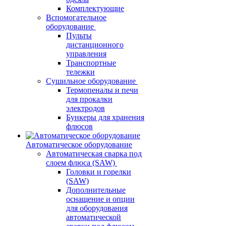
Комплектующие
Вспомогательное
оборудование
Пульты
дистанционного
управления
Транспортные
тележки
Сушильное оборудование
Термопеналы и печи
для прокалки
электродов
Бункеры для хранения
флюсов
Автоматическое оборудование
Автоматическая сварка под
слоем флюса (SAW)
Головки и горелки
(SAW)
Дополнительные
оснащение и опции
для оборудования
автоматической