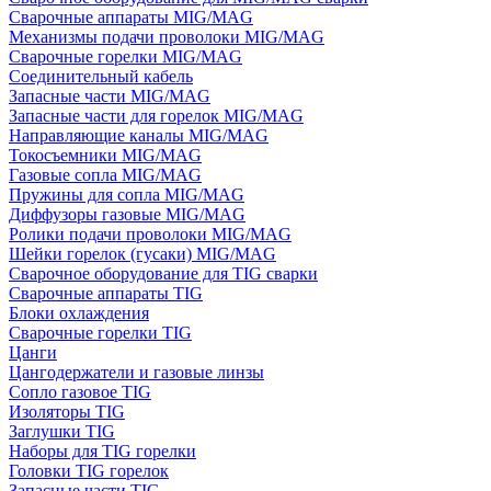
Сварочные аппараты MIG/MAG
Механизмы подачи проволоки MIG/MAG
Сварочные горелки MIG/MAG
Соединительный кабель
Запасные части MIG/MAG
Запасные части для горелок MIG/MAG
Направляющие каналы MIG/MAG
Токосъемники MIG/MAG
Газовые сопла MIG/MAG
Пружины для сопла MIG/MAG
Диффузоры газовые MIG/MAG
Ролики подачи проволоки MIG/MAG
Шейки горелок (гусаки) MIG/MAG
Сварочное оборудование для TIG сварки
Сварочные аппараты TIG
Блоки охлаждения
Сварочные горелки TIG
Цанги
Цангодержатели и газовые линзы
Сопло газовое TIG
Изоляторы TIG
Заглушки TIG
Наборы для TIG горелки
Головки TIG горелок
Запасные части TIG