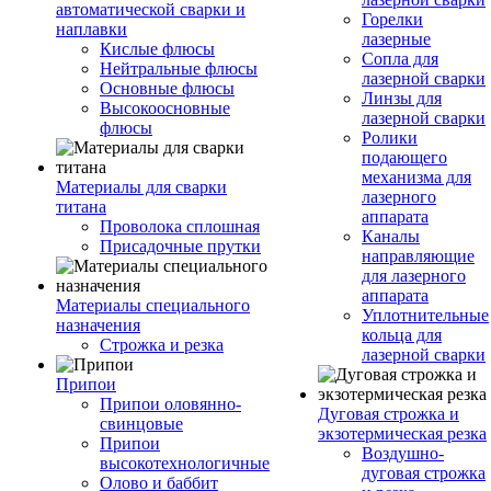
автоматической сварки и
Горелки
наплавки
лазерные
Кислые флюсы
Сопла для
Нейтральные флюсы
лазерной сварки
Основные флюсы
Линзы для
Высокоосновные
лазерной сварки
флюсы
Ролики
подающего
механизма для
Материалы для сварки
лазерного
титана
аппарата
Проволока сплошная
Каналы
Присадочные прутки
направляющие
для лазерного
аппарата
Материалы специального
Уплотнительные
назначения
кольца для
Строжка и резка
лазерной сварки
Припои
Припои оловянно-
Дуговая строжка и
свинцовые
экзотермическая резка
Припои
Воздушно-
высокотехнологичные
дуговая строжка
Олово и баббит