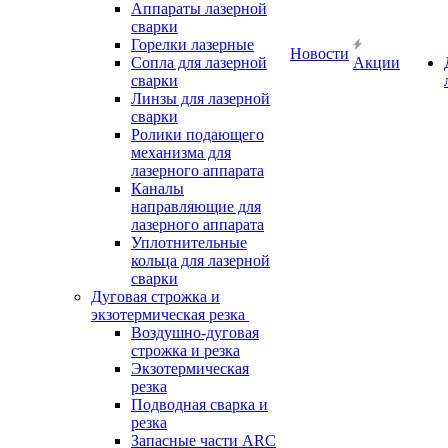
Аппараты лазерной
сварки
Горелки лазерные
Новости
Сопла для лазерной
Акции
сварки
Линзы для лазерной
сварки
Ролики подающего
механизма для
лазерного аппарата
Каналы
направляющие для
лазерного аппарата
Уплотнительные
кольца для лазерной
сварки
Дуговая строжка и
экзотермическая резка
Воздушно-дуговая
строжка и резка
Экзотермическая
резка
Подводная сварка и
резка
Запасные части ARC