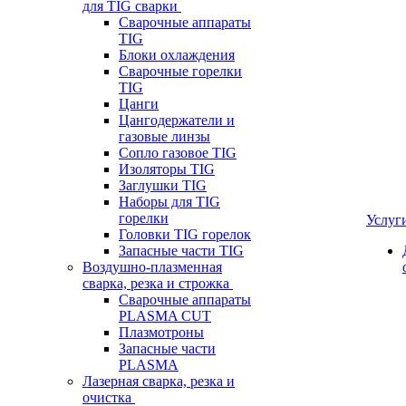
для TIG сварки
Сварочные аппараты
TIG
Блоки охлаждения
Сварочные горелки
TIG
Цанги
Цангодержатели и
газовые линзы
Сопло газовое TIG
Изоляторы TIG
Заглушки TIG
Наборы для TIG
горелки
Услуг
Головки TIG горелок
Запасные части TIG
Воздушно-плазменная
сварка, резка и строжка
Сварочные аппараты
PLASMA CUT
Плазмотроны
Запасные части
PLASMA
Лазерная сварка, резка и
очистка