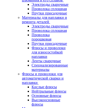
алюминия и его сплавов
Электроды сварочные
Проволока сплошная
Прутки присадочные
Материалы для наплавки и
ремонта деталей
Электроды сварочные
Проволока сплошная
Проволока
порошковая
Прутки присадочные
Флюсы и проволоки
для износостойкой
наплавки
Ленты сварочные
Специализированные
материалы
Флюсы и проволоки для
автоматической сварки и
наплавки
Кислые флюсы
Нейтральные флюсы
Основные флюсы
Высокоосновные
флюсы