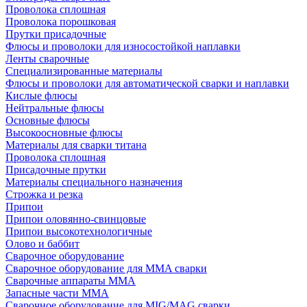
Проволока сплошная
Проволока порошковая
Прутки присадочные
Флюсы и проволоки для износостойкой наплавки
Ленты сварочные
Специализированные материалы
Флюсы и проволоки для автоматической сварки и наплавки
Кислые флюсы
Нейтральные флюсы
Основные флюсы
Высокоосновные флюсы
Материалы для сварки титана
Проволока сплошная
Присадочные прутки
Материалы специального назначения
Строжка и резка
Припои
Припои оловянно-свинцовые
Припои высокотехнологичные
Олово и баббит
Сварочное оборудование
Сварочное оборудование для MMA сварки
Сварочные аппараты MMA
Запасные части MMA
Сварочное оборудование для MIG/MAG сварки