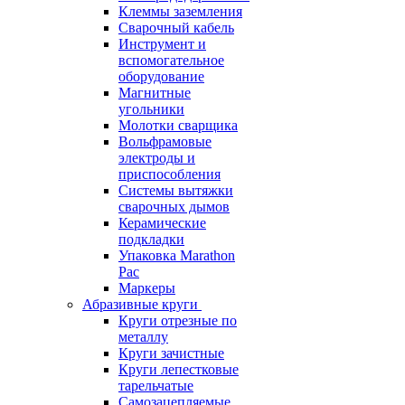
Клеммы заземления
Сварочный кабель
Инструмент и
вспомогательное
оборудование
Магнитные
угольники
Молотки сварщика
Вольфрамовые
электроды и
приспособления
Системы вытяжки
сварочных дымов
Керамические
подкладки
Упаковка Marathon
Pac
Маркеры
Абразивные круги
Круги отрезные по
металлу
Круги зачистные
Круги лепестковые
тарельчатые
Самозацепляемые