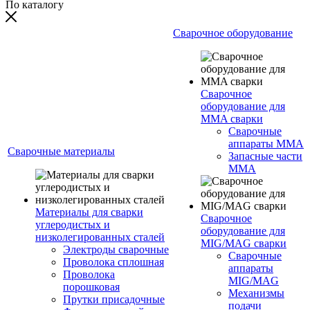
По каталогу
Сварочное оборудование
Сварочное
оборудование для
MMA сварки
Сварочные
аппараты MMA
Сварочные материалы
Запасные части
MMA
Материалы для сварки
Сварочное
углеродистых и
оборудование для
низколегированных сталей
MIG/MAG сварки
Электроды сварочные
Сварочные
Проволока сплошная
аппараты
Проволока
MIG/MAG
порошковая
Механизмы
Прутки присадочные
подачи