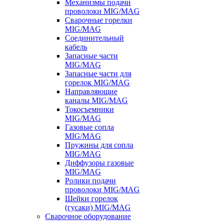
Механизмы подачи
проволоки MIG/MAG
Сварочные горелки
MIG/MAG
Соединительный
кабель
Запасные части
MIG/MAG
Запасные части для
горелок MIG/MAG
Направляющие
каналы MIG/MAG
Токосъемники
MIG/MAG
Газовые сопла
MIG/MAG
Пружины для сопла
MIG/MAG
Диффузоры газовые
MIG/MAG
Ролики подачи
проволоки MIG/MAG
Шейки горелок
(гусаки) MIG/MAG
Сварочное оборудование