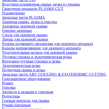
Воздушно-плазменная сварка, резка и строжка
Сварочные аппараты PLASMA CUT
Плазмотроны
Запасные части PLASMA
Лазерная сварка, резка и очистка
Аппараты лазерной сварки
Горелки лазерные
Сопла для лазерной сварки
Линзы для лазерной сварки
Ролики подающего механизма для лазерного аппарата
Каналы направляющие для лазерного аппарата
Уплотнительные кольца для лазерной сварки
Дуговая строжка и экзотермическая резка
Воздушно-дуговая строжка и резка
Экзотермическая резка
Подводная сварка и резка
Запасные части ARC GOUGING & EXOTHERMIC CUTTING
Газосварочное оборудование
Резаки
Горелки
Запчасти к резакам и горелкам
Редукторы
Газовые вентили для сварки
Рукава напорные