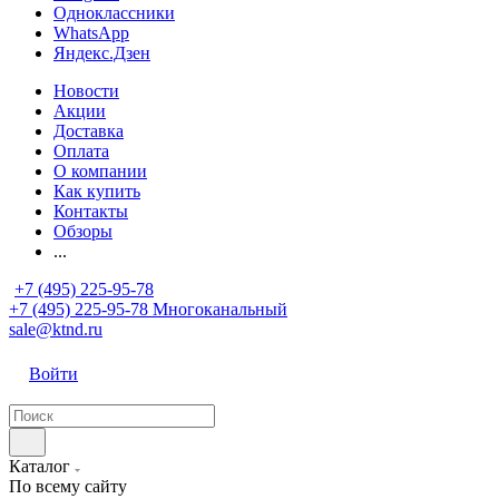
Одноклассники
WhatsApp
Яндекс.Дзен
Новости
Акции
Доставка
Оплата
О компании
Как купить
Контакты
Обзоры
...
+7 (495) 225-95-78
+7 (495) 225-95-78
Многоканальный
sale@ktnd.ru
Войти
Каталог
По всему сайту