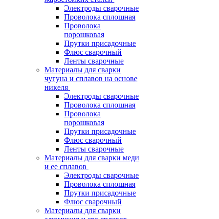
Электроды сварочные
Проволока сплошная
Проволока
порошковая
Прутки присадочные
Флюс сварочный
Ленты сварочные
Материалы для сварки
чугуна и сплавов на основе
никеля
Электроды сварочные
Проволока сплошная
Проволока
порошковая
Прутки присадочные
Флюс сварочный
Ленты сварочные
Материалы для сварки меди
и ее сплавов
Электроды сварочные
Проволока сплошная
Прутки присадочные
Флюс сварочный
Материалы для сварки