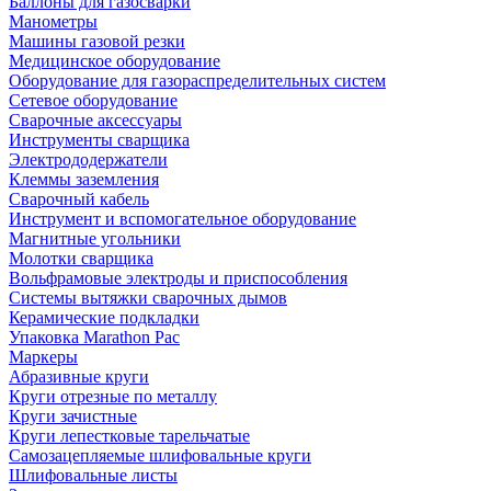
Баллоны для газосварки
Манометры
Машины газовой резки
Медицинское оборудование
Оборудование для газораспределительных систем
Сетевое оборудование
Сварочные аксессуары
Инструменты сварщика
Электрододержатели
Клеммы заземления
Сварочный кабель
Инструмент и вспомогательное оборудование
Магнитные угольники
Молотки сварщика
Вольфрамовые электроды и приспособления
Системы вытяжки сварочных дымов
Керамические подкладки
Упаковка Marathon Pac
Маркеры
Абразивные круги
Круги отрезные по металлу
Круги зачистные
Круги лепестковые тарельчатые
Самозацепляемые шлифовальные круги
Шлифовальные листы