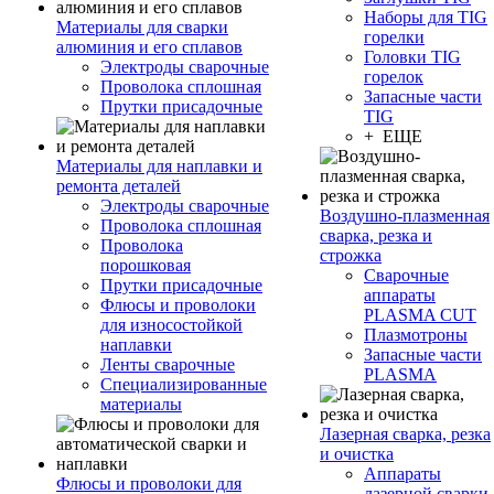
Наборы для TIG
Материалы для сварки
горелки
алюминия и его сплавов
Головки TIG
Электроды сварочные
горелок
Проволока сплошная
Запасные части
Прутки присадочные
TIG
+ ЕЩЕ
Материалы для наплавки и
ремонта деталей
Электроды сварочные
Воздушно-плазменная
Проволока сплошная
сварка, резка и
Проволока
строжка
порошковая
Сварочные
Прутки присадочные
аппараты
Флюсы и проволоки
PLASMA CUT
для износостойкой
Плазмотроны
наплавки
Запасные части
Ленты сварочные
PLASMA
Специализированные
материалы
Лазерная сварка, резка
и очистка
Аппараты
Флюсы и проволоки для
лазерной сварки