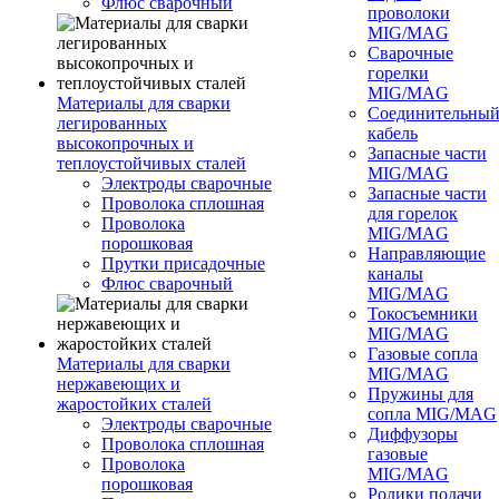
Флюс сварочный
проволоки
MIG/MAG
Сварочные
горелки
MIG/MAG
Материалы для сварки
Соединительны
легированных
кабель
высокопрочных и
Запасные части
теплоустойчивых сталей
MIG/MAG
Электроды сварочные
Запасные части
Проволока сплошная
для горелок
Проволока
MIG/MAG
порошковая
Направляющие
Прутки присадочные
каналы
Флюс сварочный
MIG/MAG
Токосъемники
MIG/MAG
Газовые сопла
Материалы для сварки
MIG/MAG
нержавеющих и
Пружины для
жаростойких сталей
сопла MIG/MAG
Электроды сварочные
Диффузоры
Проволока сплошная
газовые
Проволока
MIG/MAG
порошковая
Ролики подачи