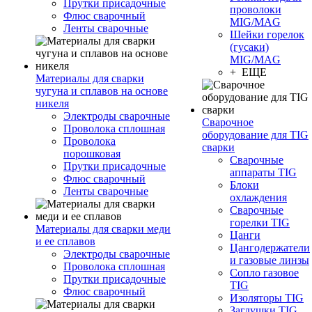
Прутки присадочные
проволоки
Флюс сварочный
MIG/MAG
Ленты сварочные
Шейки горелок
(гусаки)
MIG/MAG
+ ЕЩЕ
Материалы для сварки
чугуна и сплавов на основе
никеля
Электроды сварочные
Сварочное
Проволока сплошная
оборудование для TIG
Проволока
сварки
порошковая
Сварочные
Прутки присадочные
аппараты TIG
Флюс сварочный
Блоки
Ленты сварочные
охлаждения
Сварочные
горелки TIG
Материалы для сварки меди
Цанги
и ее сплавов
Цангодержатели
Электроды сварочные
и газовые линзы
Проволока сплошная
Сопло газовое
Прутки присадочные
TIG
Флюс сварочный
Изоляторы TIG
Заглушки TIG