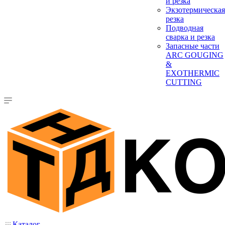
и резка
Экзотермическая
резка
Подводная
сварка и резка
Запасные части
ARC GOUGING
&
EXOTHERMIC
CUTTING
Каталог