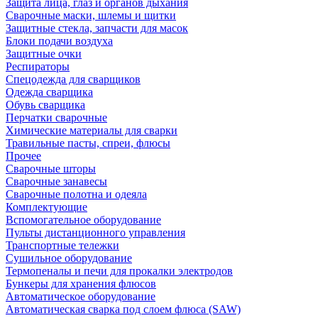
Защита лица, глаз и органов дыхания
Сварочные маски, шлемы и щитки
Защитные стекла, запчасти для масок
Блоки подачи воздуха
Защитные очки
Респираторы
Спецодежда для сварщиков
Одежда сварщика
Обувь сварщика
Перчатки сварочные
Химические материалы для сварки
Травильные пасты, спреи, флюсы
Прочее
Сварочные шторы
Сварочные занавесы
Сварочные полотна и одеяла
Комплектующие
Вспомогательное оборудование
Пульты дистанционного управления
Транспортные тележки
Сушильное оборудование
Термопеналы и печи для прокалки электродов
Бункеры для хранения флюсов
Автоматическое оборудование
Автоматическая сварка под слоем флюса (SAW)