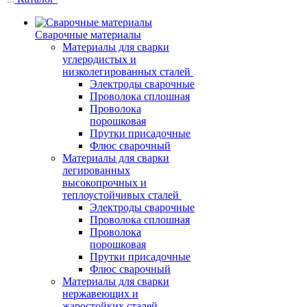
Сварочные материалы
Материалы для сварки
углеродистых и
низколегированных сталей
Электроды сварочные
Проволока сплошная
Проволока
порошковая
Прутки присадочные
Флюс сварочный
Материалы для сварки
легированных
высокопрочных и
теплоустойчивых сталей
Электроды сварочные
Проволока сплошная
Проволока
порошковая
Прутки присадочные
Флюс сварочный
Материалы для сварки
нержавеющих и
жаростойких сталей