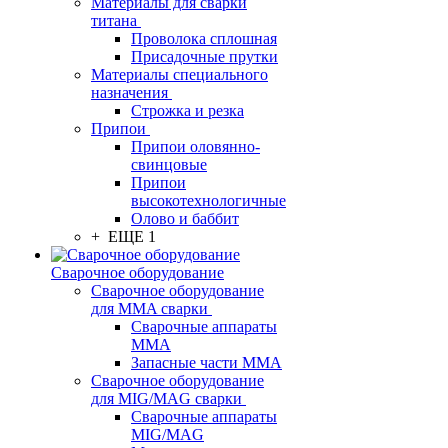
Материалы для сварки
титана
Проволока сплошная
Присадочные прутки
Материалы специального
назначения
Строжка и резка
Припои
Припои оловянно-
свинцовые
Припои
высокотехнологичные
Олово и баббит
+ ЕЩЕ 1
Сварочное оборудование
Сварочное оборудование
для MMA сварки
Сварочные аппараты
MMA
Запасные части MMA
Сварочное оборудование
для MIG/MAG сварки
Сварочные аппараты
MIG/MAG