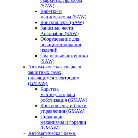
сварки под флюсом
(SAW)
Каретки и
манипуляторы (SAW)
Контроллеры (SAW)
Запасные части
Automation (SAW)
Оборудование для
позиционирования
изделий
Сварочные источники
(SAW)
Автоматическая сварка в
защитных газах
плавящимся электродом
(GMAW)
Каретки,
манипуляторы и
роботизация (GMAW)
Контроллеры и блоки
управления (GMAW)
Подающие
механизмы и горелки
(GMAW)
Автоматическая резка