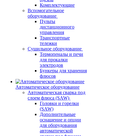
Комплектующие
Вспомогательное
оборудование
Пульты
дистанционного
управления
Транспортные
тележки
Сушильное оборудование
Термопеналы и печи
для прокалки
электродов
Бункеры для хранения
флюсов
Автоматическое оборудование
Автоматическая сварка под
слоем флюса (SAW)
Головки и горелки
(SAW)
Дополнительные
оснащение и опции
для оборудования
автоматической