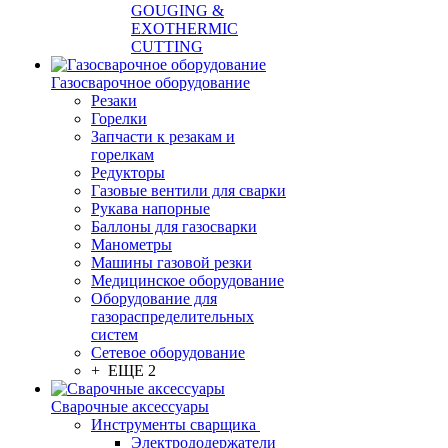
GOUGING &
EXOTHERMIC
CUTTING
Газосварочное оборудование
Резаки
Горелки
Запчасти к резакам и
горелкам
Редукторы
Газовые вентили для сварки
Рукава напорные
Баллоны для газосварки
Манометры
Машины газовой резки
Медицинское оборудование
Оборудование для
газораспределительных
систем
Сетевое оборудование
+ ЕЩЕ 2
Сварочные аксессуары
Инструменты сварщика
Электрододержатели