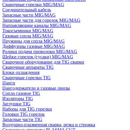
Сварочные горелки MIG/MAG
Соединительный кабель
Запасные части MIG/MAG
Запасные части для горелок MIG/MAG
Направляющие каналы MIG/MAG
Токосъемники MIG/MAG
Газовые сопла MIG/MAG
Пружины для сопла MIG/MAG
Диффузоры газовые MIG/MAG
Ролики подачи проволоки MIG/MAG
Шейки горелок (гусаки) MIG/MAG
Сварочное оборудование для TIG сварки
Сварочные аппараты TIG
Блоки охлаждения
Сварочные горелки TIG
Цанги
Цангодержатели и газовые линзы
Сопло газовое TIG
Изоляторы TIG
Заглушки TIG
Наборы для TIG горелки
Головки TIG горелок
Запасные части TIG
Воздушно-плазменная сварка, резка и строжка
Сварочные аппараты PLASMA CUT