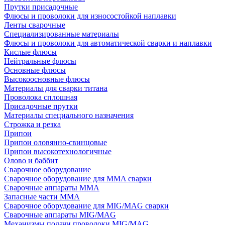
Прутки присадочные
Флюсы и проволоки для износостойкой наплавки
Ленты сварочные
Специализированные материалы
Флюсы и проволоки для автоматической сварки и наплавки
Кислые флюсы
Нейтральные флюсы
Основные флюсы
Высокоосновные флюсы
Материалы для сварки титана
Проволока сплошная
Присадочные прутки
Материалы специального назначения
Строжка и резка
Припои
Припои оловянно-свинцовые
Припои высокотехнологичные
Олово и баббит
Сварочное оборудование
Сварочное оборудование для MMA сварки
Сварочные аппараты MMA
Запасные части MMA
Сварочное оборудование для MIG/MAG сварки
Сварочные аппараты MIG/MAG
Механизмы подачи проволоки MIG/MAG