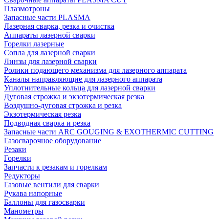
Плазмотроны
Запасные части PLASMA
Лазерная сварка, резка и очистка
Аппараты лазерной сварки
Горелки лазерные
Сопла для лазерной сварки
Линзы для лазерной сварки
Ролики подающего механизма для лазерного аппарата
Каналы направляющие для лазерного аппарата
Уплотнительные кольца для лазерной сварки
Дуговая строжка и экзотермическая резка
Воздушно-дуговая строжка и резка
Экзотермическая резка
Подводная сварка и резка
Запасные части ARC GOUGING & EXOTHERMIC CUTTING
Газосварочное оборудование
Резаки
Горелки
Запчасти к резакам и горелкам
Редукторы
Газовые вентили для сварки
Рукава напорные
Баллоны для газосварки
Манометры