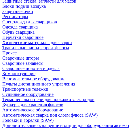
Защитные стекла, запчасти для масок
Блоки подачи воздуха
Защитные очки
Респираторы
Спецодежда для сварщиков
Одежда сварщика
Обувь сварщика
Перчатки сварочные
Химические материалы для сварки
Травильные пасты, спреи, флюсы
Прочее
Сварочные шторы
Сварочные занавесы
Сварочные полотна и одеяла
Комплектующие
Вспомогательное оборудование
Пульты дистанционного управления
Транспортные тележки
Сушильное оборудование
Термопеналы и печи для прокалки электродов
Бункеры для хранения флюсов
Автоматическое оборудование
Автоматическая сварка под слоем флюса (SAW)
Головки и горелки (SAW)
Дополнительные оснащение и опции для оборудования автома