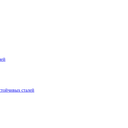
лей
стойчивых сталей