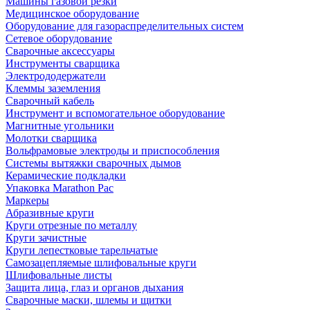
Машины газовой резки
Медицинское оборудование
Оборудование для газораспределительных систем
Сетевое оборудование
Сварочные аксессуары
Инструменты сварщика
Электрододержатели
Клеммы заземления
Сварочный кабель
Инструмент и вспомогательное оборудование
Магнитные угольники
Молотки сварщика
Вольфрамовые электроды и приспособления
Системы вытяжки сварочных дымов
Керамические подкладки
Упаковка Marathon Pac
Маркеры
Абразивные круги
Круги отрезные по металлу
Круги зачистные
Круги лепестковые тарельчатые
Самозацепляемые шлифовальные круги
Шлифовальные листы
Защита лица, глаз и органов дыхания
Сварочные маски, шлемы и щитки