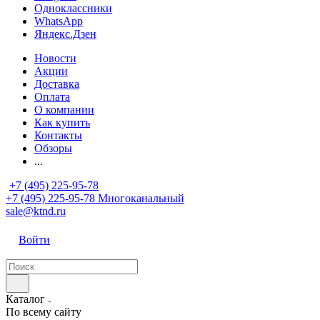
Одноклассники
WhatsApp
Яндекс.Дзен
Новости
Акции
Доставка
Оплата
О компании
Как купить
Контакты
Обзоры
...
+7 (495) 225-95-78
+7 (495) 225-95-78
Многоканальный
sale@ktnd.ru
Войти
Каталог
По всему сайту