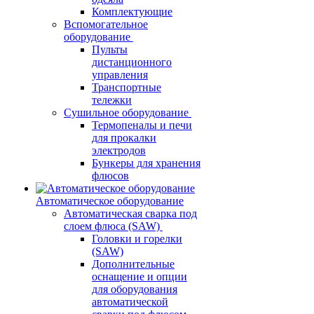
Комплектующие
Вспомогательное
оборудование
Пульты
дистанционного
управления
Транспортные
тележки
Сушильное оборудование
Термопеналы и печи
для прокалки
электродов
Бункеры для хранения
флюсов
Автоматическое оборудование
Автоматическая сварка под
слоем флюса (SAW)
Головки и горелки
(SAW)
Дополнительные
оснащение и опции
для оборудования
автоматической