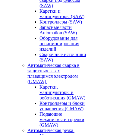
сварки под флюсом
(SAW)
Каретки и
манипуляторы (SAW)
Контроллеры (SAW)
Запасные части
Automation (SAW)
Оборудование для
позиционирования
изделий
Сварочные источники
(SAW)
Автоматическая сварка в
защитных газах
плавящимся электродом
(GMAW)
Каретки,
манипуляторы и
роботизация (GMAW)
Контроллеры и блоки
управления (GMAW)
Подающие
механизмы и горелки
(GMAW)
Автоматическая резка