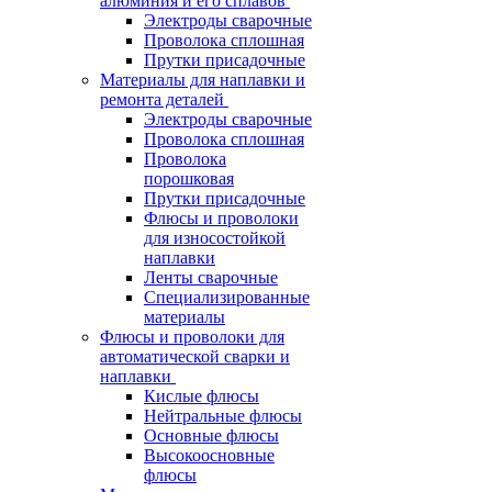
алюминия и его сплавов
Электроды сварочные
Проволока сплошная
Прутки присадочные
Материалы для наплавки и
ремонта деталей
Электроды сварочные
Проволока сплошная
Проволока
порошковая
Прутки присадочные
Флюсы и проволоки
для износостойкой
наплавки
Ленты сварочные
Специализированные
материалы
Флюсы и проволоки для
автоматической сварки и
наплавки
Кислые флюсы
Нейтральные флюсы
Основные флюсы
Высокоосновные
флюсы