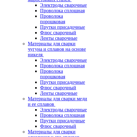
Электроды сварочные
Проволока сплошная
Проволока
порошковая
Прутки присадочные
Флюс сварочный
Ленты сварочные
Материалы для сварки
чугуна и сплавов на основе
никеля
Электроды сварочные
Проволока сплошная
Проволока
порошковая
Прутки присадочные
Флюс сварочный
Ленты сварочные
Материалы для сварки меди
и ее сплавов
Электроды сварочные
Проволока сплошная
Прутки присадочные
Флюс сварочный
Материалы для сварки