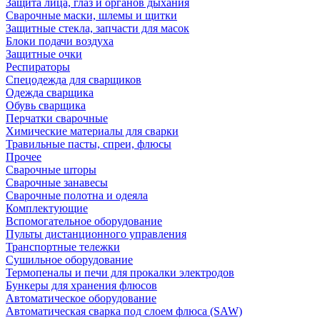
Защита лица, глаз и органов дыхания
Сварочные маски, шлемы и щитки
Защитные стекла, запчасти для масок
Блоки подачи воздуха
Защитные очки
Респираторы
Спецодежда для сварщиков
Одежда сварщика
Обувь сварщика
Перчатки сварочные
Химические материалы для сварки
Травильные пасты, спреи, флюсы
Прочее
Сварочные шторы
Сварочные занавесы
Сварочные полотна и одеяла
Комплектующие
Вспомогательное оборудование
Пульты дистанционного управления
Транспортные тележки
Сушильное оборудование
Термопеналы и печи для прокалки электродов
Бункеры для хранения флюсов
Автоматическое оборудование
Автоматическая сварка под слоем флюса (SAW)