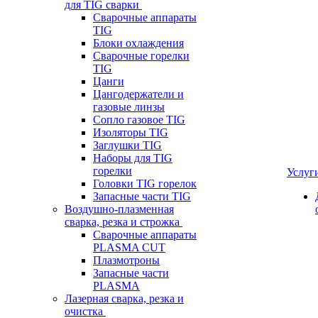
для TIG сварки
Сварочные аппараты
TIG
Блоки охлаждения
Сварочные горелки
TIG
Цанги
Цангодержатели и
газовые линзы
Сопло газовое TIG
Изоляторы TIG
Заглушки TIG
Наборы для TIG
горелки
Услуг
Головки TIG горелок
Запасные части TIG
Воздушно-плазменная
сварка, резка и строжка
Сварочные аппараты
PLASMA CUT
Плазмотроны
Запасные части
PLASMA
Лазерная сварка, резка и
очистка