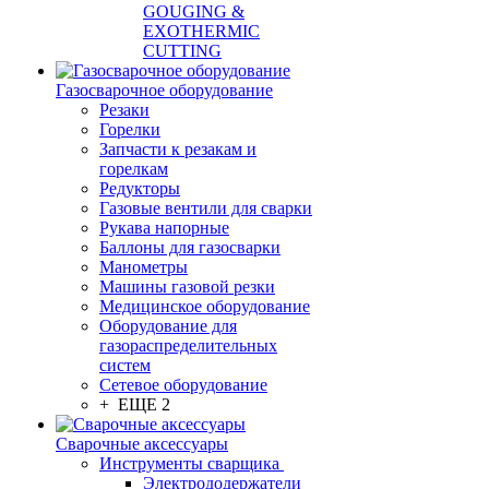
GOUGING &
EXOTHERMIC
CUTTING
Газосварочное оборудование
Резаки
Горелки
Запчасти к резакам и
горелкам
Редукторы
Газовые вентили для сварки
Рукава напорные
Баллоны для газосварки
Манометры
Машины газовой резки
Медицинское оборудование
Оборудование для
газораспределительных
систем
Сетевое оборудование
+ ЕЩЕ 2
Сварочные аксессуары
Инструменты сварщика
Электрододержатели