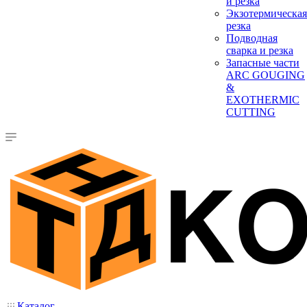
и резка
Экзотермическая
резка
Подводная
сварка и резка
Запасные части
ARC GOUGING
&
EXOTHERMIC
CUTTING
Каталог