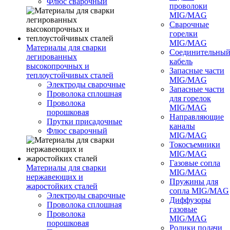
Флюс сварочный
проволоки
MIG/MAG
Сварочные
горелки
MIG/MAG
Материалы для сварки
Соединительны
легированных
кабель
высокопрочных и
Запасные части
теплоустойчивых сталей
MIG/MAG
Электроды сварочные
Запасные части
Проволока сплошная
для горелок
Проволока
MIG/MAG
порошковая
Направляющие
Прутки присадочные
каналы
Флюс сварочный
MIG/MAG
Токосъемники
MIG/MAG
Газовые сопла
Материалы для сварки
MIG/MAG
нержавеющих и
Пружины для
жаростойких сталей
сопла MIG/MAG
Электроды сварочные
Диффузоры
Проволока сплошная
газовые
Проволока
MIG/MAG
порошковая
Ролики подачи