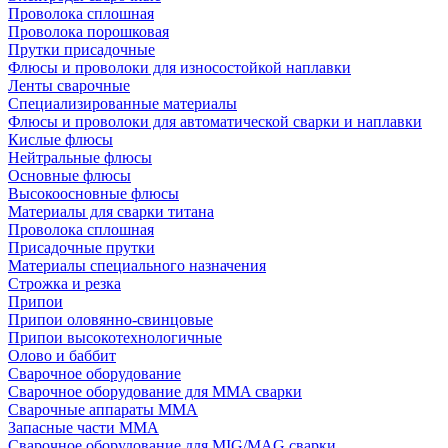
Проволока сплошная
Проволока порошковая
Прутки присадочные
Флюсы и проволоки для износостойкой наплавки
Ленты сварочные
Специализированные материалы
Флюсы и проволоки для автоматической сварки и наплавки
Кислые флюсы
Нейтральные флюсы
Основные флюсы
Высокоосновные флюсы
Материалы для сварки титана
Проволока сплошная
Присадочные прутки
Материалы специального назначения
Строжка и резка
Припои
Припои оловянно-свинцовые
Припои высокотехнологичные
Олово и баббит
Сварочное оборудование
Сварочное оборудование для MMA сварки
Сварочные аппараты MMA
Запасные части MMA
Сварочное оборудование для MIG/MAG сварки