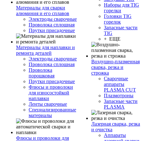
Наборы для TIG
Материалы для сварки
горелки
алюминия и его сплавов
Головки TIG
Электроды сварочные
горелок
Проволока сплошная
Запасные части
Прутки присадочные
TIG
+ ЕЩЕ
Материалы для наплавки и
ремонта деталей
Электроды сварочные
Воздушно-плазменная
Проволока сплошная
сварка, резка и
Проволока
строжка
порошковая
Сварочные
Прутки присадочные
аппараты
Флюсы и проволоки
PLASMA CUT
для износостойкой
Плазмотроны
наплавки
Запасные части
Ленты сварочные
PLASMA
Специализированные
материалы
Лазерная сварка, резка
и очистка
Аппараты
Флюсы и проволоки для
лазерной сварки