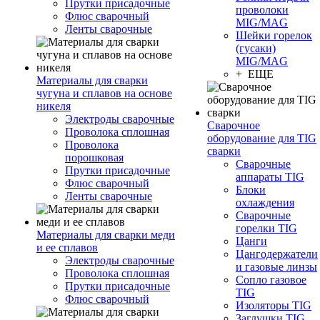
Прутки присадочные
проволоки
Флюс сварочный
MIG/MAG
Ленты сварочные
Шейки горелок
(гусаки)
MIG/MAG
+ ЕЩЕ
Материалы для сварки
чугуна и сплавов на основе
никеля
Электроды сварочные
Сварочное
Проволока сплошная
оборудование для TIG
Проволока
сварки
порошковая
Сварочные
Прутки присадочные
аппараты TIG
Флюс сварочный
Блоки
Ленты сварочные
охлаждения
Сварочные
горелки TIG
Материалы для сварки меди
Цанги
и ее сплавов
Цангодержатели
Электроды сварочные
и газовые линзы
Проволока сплошная
Сопло газовое
Прутки присадочные
TIG
Флюс сварочный
Изоляторы TIG
Заглушки TIG