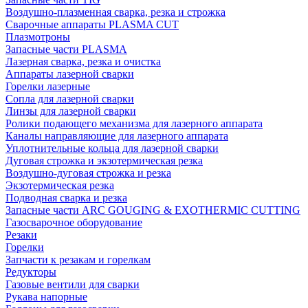
Воздушно-плазменная сварка, резка и строжка
Сварочные аппараты PLASMA CUT
Плазмотроны
Запасные части PLASMA
Лазерная сварка, резка и очистка
Аппараты лазерной сварки
Горелки лазерные
Сопла для лазерной сварки
Линзы для лазерной сварки
Ролики подающего механизма для лазерного аппарата
Каналы направляющие для лазерного аппарата
Уплотнительные кольца для лазерной сварки
Дуговая строжка и экзотермическая резка
Воздушно-дуговая строжка и резка
Экзотермическая резка
Подводная сварка и резка
Запасные части ARC GOUGING & EXOTHERMIC CUTTING
Газосварочное оборудование
Резаки
Горелки
Запчасти к резакам и горелкам
Редукторы
Газовые вентили для сварки
Рукава напорные