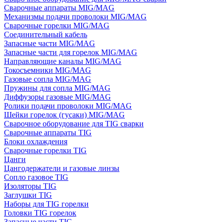
Сварочные аппараты MIG/MAG
Механизмы подачи проволоки MIG/MAG
Сварочные горелки MIG/MAG
Соединительный кабель
Запасные части MIG/MAG
Запасные части для горелок MIG/MAG
Направляющие каналы MIG/MAG
Токосъемники MIG/MAG
Газовые сопла MIG/MAG
Пружины для сопла MIG/MAG
Диффузоры газовые MIG/MAG
Ролики подачи проволоки MIG/MAG
Шейки горелок (гусаки) MIG/MAG
Сварочное оборудование для TIG сварки
Сварочные аппараты TIG
Блоки охлаждения
Сварочные горелки TIG
Цанги
Цангодержатели и газовые линзы
Сопло газовое TIG
Изоляторы TIG
Заглушки TIG
Наборы для TIG горелки
Головки TIG горелок
Запасные части TIG