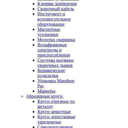
Клеммы заземления
Сварочный кабель
Инструмент и
вспомогательное
оборудование
Магнитные
угольники
Молотки сварщика
Вольфрамовые
электроды и
приспособления
Системы вытяжки
сварочных дымов
Керамические
подкладки
Упаковка Marathon
Pac
Маркеры
Абразивные круги
Круги отрезные по
металлу
Круги зачистные
Круги лепестковые
тарельчатые
Самозацепляемые