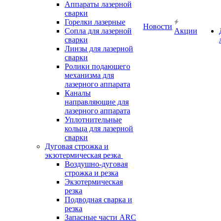
Аппараты лазерной
сварки
Горелки лазерные
Новости
Сопла для лазерной
Акции
сварки
Линзы для лазерной
сварки
Ролики подающего
механизма для
лазерного аппарата
Каналы
направляющие для
лазерного аппарата
Уплотнительные
кольца для лазерной
сварки
Дуговая строжка и
экзотермическая резка
Воздушно-дуговая
строжка и резка
Экзотермическая
резка
Подводная сварка и
резка
Запасные части ARC