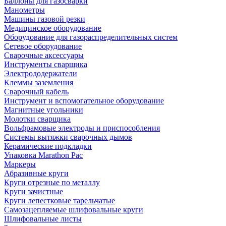
Баллоны для газосварки
Манометры
Машины газовой резки
Медицинское оборудование
Оборудование для газораспределительных систем
Сетевое оборудование
Сварочные аксессуары
Инструменты сварщика
Электрододержатели
Клеммы заземления
Сварочный кабель
Инструмент и вспомогательное оборудование
Магнитные угольники
Молотки сварщика
Вольфрамовые электроды и приспособления
Системы вытяжки сварочных дымов
Керамические подкладки
Упаковка Marathon Pac
Маркеры
Абразивные круги
Круги отрезные по металлу
Круги зачистные
Круги лепестковые тарельчатые
Самозацепляемые шлифовальные круги
Шлифовальные листы