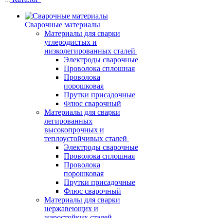
Сварочные материалы
Материалы для сварки
углеродистых и
низколегированных сталей
Электроды сварочные
Проволока сплошная
Проволока
порошковая
Прутки присадочные
Флюс сварочный
Материалы для сварки
легированных
высокопрочных и
теплоустойчивых сталей
Электроды сварочные
Проволока сплошная
Проволока
порошковая
Прутки присадочные
Флюс сварочный
Материалы для сварки
нержавеющих и
жаростойких сталей