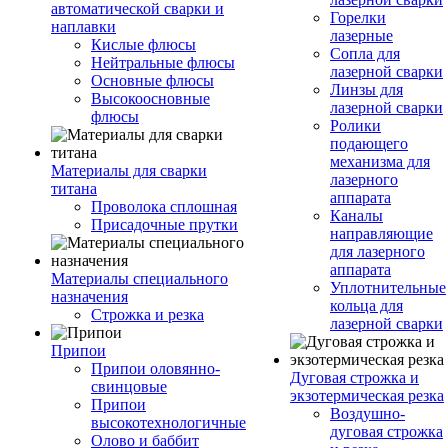
автоматической сварки и
Горелки
наплавки
лазерные
Кислые флюсы
Сопла для
Нейтральные флюсы
лазерной сварки
Основные флюсы
Линзы для
Высокоосновные
лазерной сварки
флюсы
Ролики
подающего
механизма для
Материалы для сварки
лазерного
титана
аппарата
Проволока сплошная
Каналы
Присадочные прутки
направляющие
для лазерного
аппарата
Материалы специального
Уплотнительные
назначения
кольца для
Строжка и резка
лазерной сварки
Припои
Припои оловянно-
Дуговая строжка и
свинцовые
экзотермическая резка
Припои
Воздушно-
высокотехнологичные
дуговая строжка
Олово и баббит