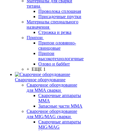
Материалы для сварки
титана
Проволока сплошная
Присадочные прутки
Материалы специального
назначения
Строжка и резка
Припои
Припои оловянно-
свинцовые
Припои
высокотехнологичные
Олово и баббит
+ ЕЩЕ 1
Сварочное оборудование
Сварочное оборудование
для MMA сварки
Сварочные аппараты
MMA
Запасные части MMA
Сварочное оборудование
для MIG/MAG сварки
Сварочные аппараты
MIG/MAG