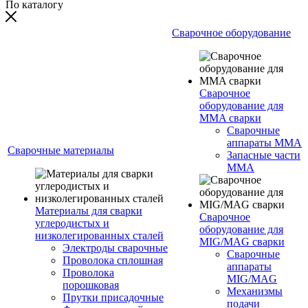
По каталогу
Сварочное оборудование
Сварочное
оборудование для
MMA сварки
Сварочные
аппараты MMA
Сварочные материалы
Запасные части
MMA
Материалы для сварки
Сварочное
углеродистых и
оборудование для
низколегированных сталей
MIG/MAG сварки
Электроды сварочные
Сварочные
Проволока сплошная
аппараты
Проволока
MIG/MAG
порошковая
Механизмы
Прутки присадочные
подачи