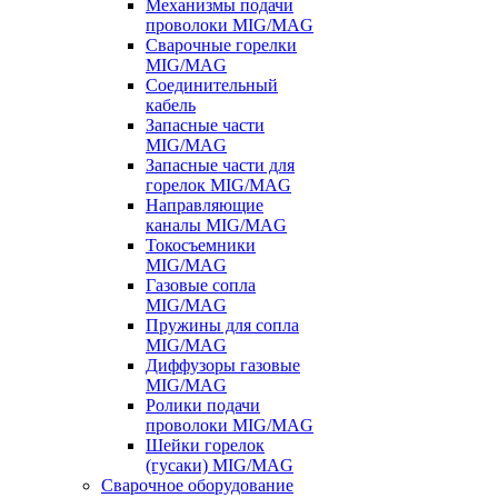
Механизмы подачи
проволоки MIG/MAG
Сварочные горелки
MIG/MAG
Соединительный
кабель
Запасные части
MIG/MAG
Запасные части для
горелок MIG/MAG
Направляющие
каналы MIG/MAG
Токосъемники
MIG/MAG
Газовые сопла
MIG/MAG
Пружины для сопла
MIG/MAG
Диффузоры газовые
MIG/MAG
Ролики подачи
проволоки MIG/MAG
Шейки горелок
(гусаки) MIG/MAG
Сварочное оборудование