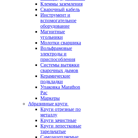
Клеммы заземления
Сварочный кабель
Инструмент и
вспомогательное
оборудование
Магнитные
угольники
Молотки сварщика
Вольфрамовые
электроды и
приспособления
Системы вытяжки
сварочных дымов
Керамические
подкладки
Упаковка Marathon
Pac
Маркеры
Абразивные круги
Круги отрезные по
металлу
Круги зачистные
Круги лепестковые
тарельчатые
Самозацепляемые