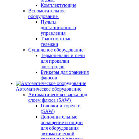
Комплектующие
Вспомогательное
оборудование
Пульты
дистанционного
управления
Транспортные
тележки
Сушильное оборудование
Термопеналы и печи
для прокалки
электродов
Бункеры для хранения
флюсов
Автоматическое оборудование
Автоматическая сварка под
слоем флюса (SAW)
Головки и горелки
(SAW)
Дополнительные
оснащение и опции
для оборудования
автоматической