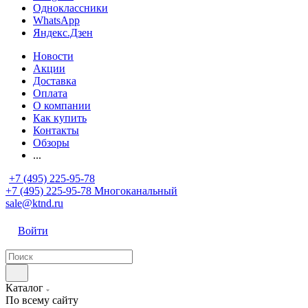
Одноклассники
WhatsApp
Яндекс.Дзен
Новости
Акции
Доставка
Оплата
О компании
Как купить
Контакты
Обзоры
...
+7 (495) 225-95-78
+7 (495) 225-95-78
Многоканальный
sale@ktnd.ru
Войти
Каталог
По всему сайту