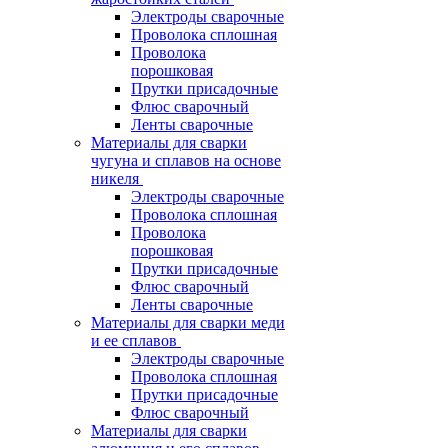
Электроды сварочные
Проволока сплошная
Проволока
порошковая
Прутки присадочные
Флюс сварочный
Ленты сварочные
Материалы для сварки
чугуна и сплавов на основе
никеля
Электроды сварочные
Проволока сплошная
Проволока
порошковая
Прутки присадочные
Флюс сварочный
Ленты сварочные
Материалы для сварки меди
и ее сплавов
Электроды сварочные
Проволока сплошная
Прутки присадочные
Флюс сварочный
Материалы для сварки