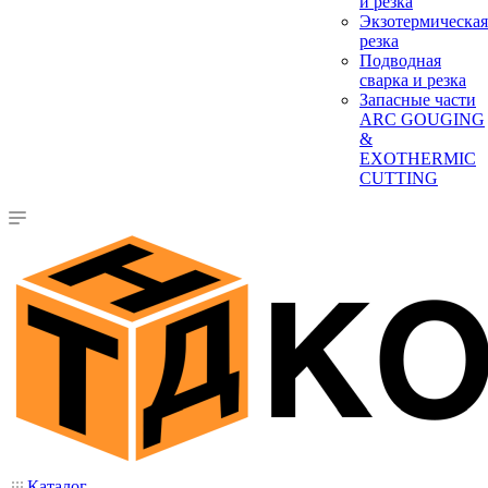
и резка
Экзотермическая
резка
Подводная
сварка и резка
Запасные части
ARC GOUGING
&
EXOTHERMIC
CUTTING
Каталог