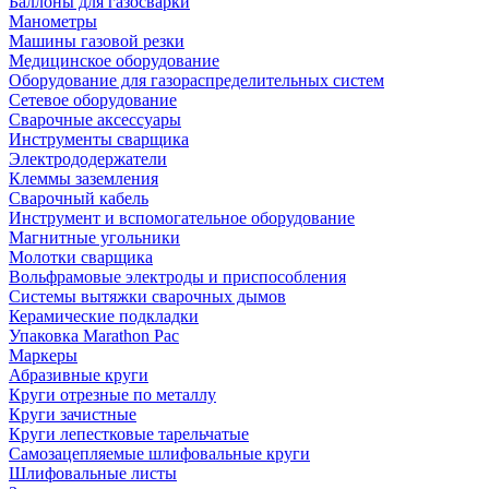
Баллоны для газосварки
Манометры
Машины газовой резки
Медицинское оборудование
Оборудование для газораспределительных систем
Сетевое оборудование
Сварочные аксессуары
Инструменты сварщика
Электрододержатели
Клеммы заземления
Сварочный кабель
Инструмент и вспомогательное оборудование
Магнитные угольники
Молотки сварщика
Вольфрамовые электроды и приспособления
Системы вытяжки сварочных дымов
Керамические подкладки
Упаковка Marathon Pac
Маркеры
Абразивные круги
Круги отрезные по металлу
Круги зачистные
Круги лепестковые тарельчатые
Самозацепляемые шлифовальные круги
Шлифовальные листы