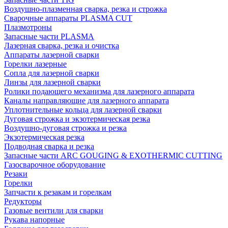
Воздушно-плазменная сварка, резка и строжка
Сварочные аппараты PLASMA CUT
Плазмотроны
Запасные части PLASMA
Лазерная сварка, резка и очистка
Аппараты лазерной сварки
Горелки лазерные
Сопла для лазерной сварки
Линзы для лазерной сварки
Ролики подающего механизма для лазерного аппарата
Каналы направляющие для лазерного аппарата
Уплотнительные кольца для лазерной сварки
Дуговая строжка и экзотермическая резка
Воздушно-дуговая строжка и резка
Экзотермическая резка
Подводная сварка и резка
Запасные части ARC GOUGING & EXOTHERMIC CUTTING
Газосварочное оборудование
Резаки
Горелки
Запчасти к резакам и горелкам
Редукторы
Газовые вентили для сварки
Рукава напорные