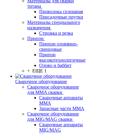
Материалы для сварки
титана
Проволока сплошная
Присадочные прутки
Материалы специального
назначения
Строжка и резка
Припои
Припои оловянно-
свинцовые
Припои
высокотехнологичные
Олово и баббит
+ ЕЩЕ 1
Сварочное оборудование
Сварочное оборудование
для MMA сварки
Сварочные аппараты
MMA
Запасные части MMA
Сварочное оборудование
для MIG/MAG сварки
Сварочные аппараты
MIG/MAG