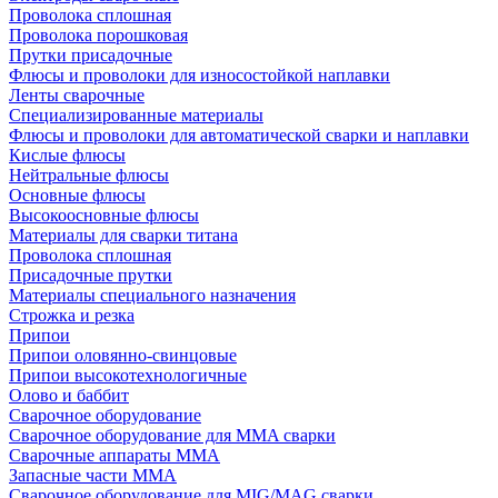
Проволока сплошная
Проволока порошковая
Прутки присадочные
Флюсы и проволоки для износостойкой наплавки
Ленты сварочные
Специализированные материалы
Флюсы и проволоки для автоматической сварки и наплавки
Кислые флюсы
Нейтральные флюсы
Основные флюсы
Высокоосновные флюсы
Материалы для сварки титана
Проволока сплошная
Присадочные прутки
Материалы специального назначения
Строжка и резка
Припои
Припои оловянно-свинцовые
Припои высокотехнологичные
Олово и баббит
Сварочное оборудование
Сварочное оборудование для MMA сварки
Сварочные аппараты MMA
Запасные части MMA
Сварочное оборудование для MIG/MAG сварки