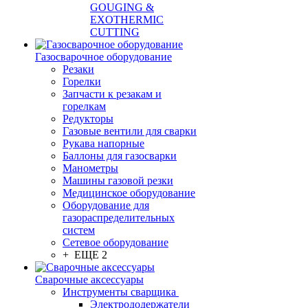
GOUGING &
EXOTHERMIC
CUTTING
Газосварочное оборудование
Резаки
Горелки
Запчасти к резакам и
горелкам
Редукторы
Газовые вентили для сварки
Рукава напорные
Баллоны для газосварки
Манометры
Машины газовой резки
Медицинское оборудование
Оборудование для
газораспределительных
систем
Сетевое оборудование
+ ЕЩЕ 2
Сварочные аксессуары
Инструменты сварщика
Электрододержатели