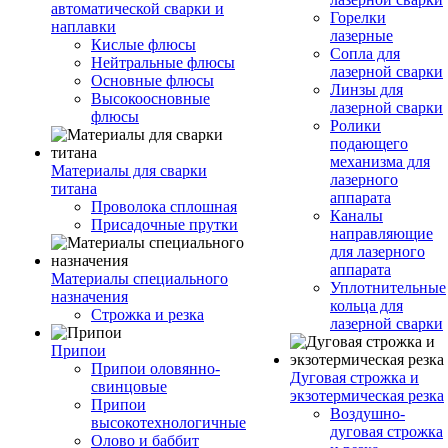
автоматической сварки и
Горелки
наплавки
лазерные
Кислые флюсы
Сопла для
Нейтральные флюсы
лазерной сварки
Основные флюсы
Линзы для
Высокоосновные
лазерной сварки
флюсы
Ролики
подающего
механизма для
Материалы для сварки
лазерного
титана
аппарата
Проволока сплошная
Каналы
Присадочные прутки
направляющие
для лазерного
аппарата
Материалы специального
Уплотнительные
назначения
кольца для
Строжка и резка
лазерной сварки
Припои
Припои оловянно-
Дуговая строжка и
свинцовые
экзотермическая резка
Припои
Воздушно-
высокотехнологичные
дуговая строжка
Олово и баббит