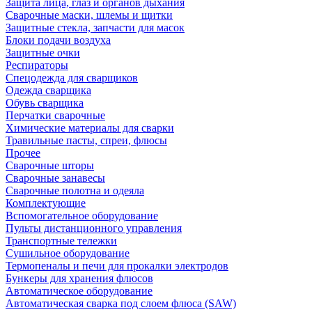
Защита лица, глаз и органов дыхания
Сварочные маски, шлемы и щитки
Защитные стекла, запчасти для масок
Блоки подачи воздуха
Защитные очки
Респираторы
Спецодежда для сварщиков
Одежда сварщика
Обувь сварщика
Перчатки сварочные
Химические материалы для сварки
Травильные пасты, спреи, флюсы
Прочее
Сварочные шторы
Сварочные занавесы
Сварочные полотна и одеяла
Комплектующие
Вспомогательное оборудование
Пульты дистанционного управления
Транспортные тележки
Сушильное оборудование
Термопеналы и печи для прокалки электродов
Бункеры для хранения флюсов
Автоматическое оборудование
Автоматическая сварка под слоем флюса (SAW)