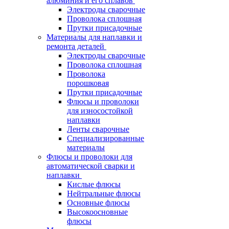
алюминия и его сплавов
Электроды сварочные
Проволока сплошная
Прутки присадочные
Материалы для наплавки и
ремонта деталей
Электроды сварочные
Проволока сплошная
Проволока
порошковая
Прутки присадочные
Флюсы и проволоки
для износостойкой
наплавки
Ленты сварочные
Специализированные
материалы
Флюсы и проволоки для
автоматической сварки и
наплавки
Кислые флюсы
Нейтральные флюсы
Основные флюсы
Высокоосновные
флюсы