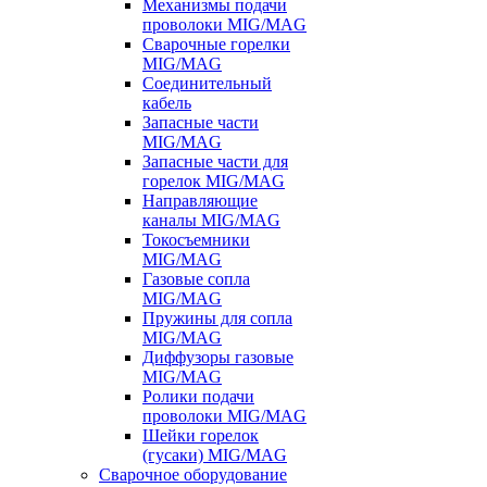
Механизмы подачи
проволоки MIG/MAG
Сварочные горелки
MIG/MAG
Соединительный
кабель
Запасные части
MIG/MAG
Запасные части для
горелок MIG/MAG
Направляющие
каналы MIG/MAG
Токосъемники
MIG/MAG
Газовые сопла
MIG/MAG
Пружины для сопла
MIG/MAG
Диффузоры газовые
MIG/MAG
Ролики подачи
проволоки MIG/MAG
Шейки горелок
(гусаки) MIG/MAG
Сварочное оборудование