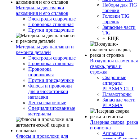
Наборы для TIG
Материалы для сварки
горелки
алюминия и его сплавов
Головки TIG
Электроды сварочные
горелок
Проволока сплошная
Запасные части
Прутки присадочные
TIG
+ ЕЩЕ
Материалы для наплавки и
ремонта деталей
Электроды сварочные
Воздушно-плазменная
Проволока сплошная
сварка, резка и
Проволока
строжка
порошковая
Сварочные
Прутки присадочные
аппараты
Флюсы и проволоки
PLASMA CUT
для износостойкой
Плазмотроны
наплавки
Запасные части
Ленты сварочные
PLASMA
Специализированные
материалы
Лазерная сварка, резка
и очистка
Аппараты
Флюсы и проволоки для
лазерной сварки