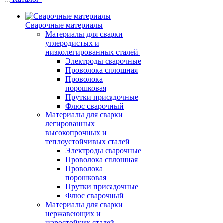
Сварочные материалы
Материалы для сварки
углеродистых и
низколегированных сталей
Электроды сварочные
Проволока сплошная
Проволока
порошковая
Прутки присадочные
Флюс сварочный
Материалы для сварки
легированных
высокопрочных и
теплоустойчивых сталей
Электроды сварочные
Проволока сплошная
Проволока
порошковая
Прутки присадочные
Флюс сварочный
Материалы для сварки
нержавеющих и
жаростойких сталей