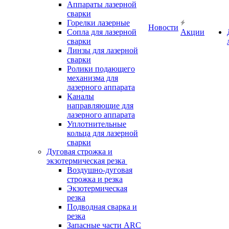
Аппараты лазерной
сварки
Горелки лазерные
Новости
Сопла для лазерной
Акции
сварки
Линзы для лазерной
сварки
Ролики подающего
механизма для
лазерного аппарата
Каналы
направляющие для
лазерного аппарата
Уплотнительные
кольца для лазерной
сварки
Дуговая строжка и
экзотермическая резка
Воздушно-дуговая
строжка и резка
Экзотермическая
резка
Подводная сварка и
резка
Запасные части ARC