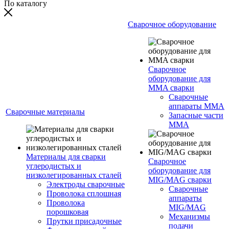
По каталогу
Сварочное оборудование
Сварочное
оборудование для
MMA сварки
Сварочные
аппараты MMA
Сварочные материалы
Запасные части
MMA
Материалы для сварки
Сварочное
углеродистых и
оборудование для
низколегированных сталей
MIG/MAG сварки
Электроды сварочные
Сварочные
Проволока сплошная
аппараты
Проволока
MIG/MAG
порошковая
Механизмы
Прутки присадочные
подачи