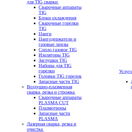
для TIG сварки
Сварочные аппараты
TIG
Блоки охлаждения
Сварочные горелки
TIG
Цанги
Цангодержатели и
газовые линзы
Сопло газовое TIG
Изоляторы TIG
Заглушки TIG
Наборы для TIG
горелки
Услуг
Головки TIG горелок
Запасные части TIG
Воздушно-плазменная
сварка, резка и строжка
Сварочные аппараты
PLASMA CUT
Плазмотроны
Запасные части
PLASMA
Лазерная сварка, резка и
очистка