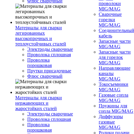
Флюс сварочный
проволоки
MIG/MAG
Сварочные
горелки
MIG/MAG
Материалы для сварки
Соединительны
легированных
кабель
высокопрочных и
Запасные части
теплоустойчивых сталей
MIG/MAG
Электроды сварочные
Запасные части
Проволока сплошная
для горелок
Проволока
MIG/MAG
порошковая
Направляющие
Прутки присадочные
каналы
Флюс сварочный
MIG/MAG
Токосъемники
MIG/MAG
Газовые сопла
Материалы для сварки
MIG/MAG
нержавеющих и
Пружины для
жаростойких сталей
сопла MIG/MAG
Электроды сварочные
Диффузоры
Проволока сплошная
газовые
Проволока
MIG/MAG
порошковая
Ролики подачи