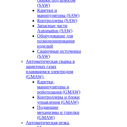
сварки под флюсом
(SAW)
Каретки и
манипуляторы (SAW)
Контроллеры (SAW)
Запасные части
Automation (SAW)
Оборудование для
позиционирования
изделий
Сварочные источники
(SAW)
Автоматическая сварка в
защитных газах
плавящимся электродом
(GMAW)
Каретки,
манипуляторы и
роботизация (GMAW)
Контроллеры и блоки
управления (GMAW)
Подающие
механизмы и горелки
(GMAW)
Автоматическая резка