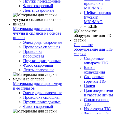
Прутки присадочные
проволоки
Флюс сварочный
MIG/MAG
Ленты сварочные
Шейки горелок
(гусаки)
MIG/MAG
+ ЕЩЕ
Материалы для сварки
чугуна и сплавов на основе
никеля
Электроды сварочные
Сварочное
Проволока сплошная
оборудование для TIG
Проволока
сварки
порошковая
Сварочные
Прутки присадочные
аппараты TIG
Флюс сварочный
Блоки
Ленты сварочные
охлаждения
Сварочные
горелки TIG
Материалы для сварки меди
Цанги
и ее сплавов
Цангодержатели
Электроды сварочные
и газовые линзы
Проволока сплошная
Сопло газовое
Прутки присадочные
TIG
Флюс сварочный
Изоляторы TIG
Заглушки TIG