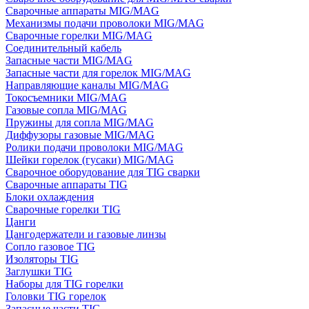
Сварочные аппараты MIG/MAG
Механизмы подачи проволоки MIG/MAG
Сварочные горелки MIG/MAG
Соединительный кабель
Запасные части MIG/MAG
Запасные части для горелок MIG/MAG
Направляющие каналы MIG/MAG
Токосъемники MIG/MAG
Газовые сопла MIG/MAG
Пружины для сопла MIG/MAG
Диффузоры газовые MIG/MAG
Ролики подачи проволоки MIG/MAG
Шейки горелок (гусаки) MIG/MAG
Сварочное оборудование для TIG сварки
Сварочные аппараты TIG
Блоки охлаждения
Сварочные горелки TIG
Цанги
Цангодержатели и газовые линзы
Сопло газовое TIG
Изоляторы TIG
Заглушки TIG
Наборы для TIG горелки
Головки TIG горелок
Запасные части TIG