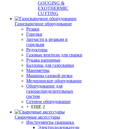
GOUGING &
EXOTHERMIC
CUTTING
Газосварочное оборудование
Резаки
Горелки
Запчасти к резакам и
горелкам
Редукторы
Газовые вентили для сварки
Рукава напорные
Баллоны для газосварки
Манометры
Машины газовой резки
Медицинское оборудование
Оборудование для
газораспределительных
систем
Сетевое оборудование
+ ЕЩЕ 2
Сварочные аксессуары
Инструменты сварщика
Электрододержатели