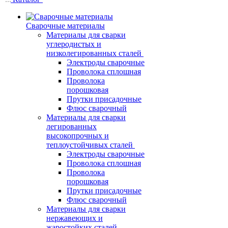
Сварочные материалы
Материалы для сварки
углеродистых и
низколегированных сталей
Электроды сварочные
Проволока сплошная
Проволока
порошковая
Прутки присадочные
Флюс сварочный
Материалы для сварки
легированных
высокопрочных и
теплоустойчивых сталей
Электроды сварочные
Проволока сплошная
Проволока
порошковая
Прутки присадочные
Флюс сварочный
Материалы для сварки
нержавеющих и
жаростойких сталей