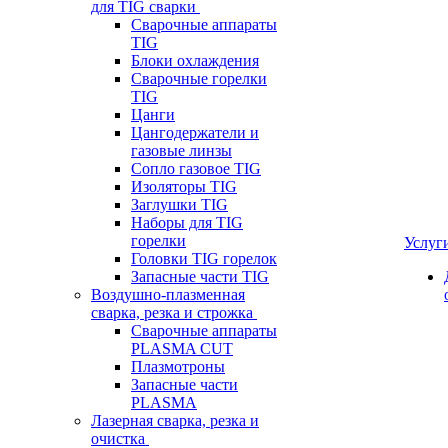
для TIG сварки
Сварочные аппараты
TIG
Блоки охлаждения
Сварочные горелки
TIG
Цанги
Цангодержатели и
газовые линзы
Сопло газовое TIG
Изоляторы TIG
Заглушки TIG
Наборы для TIG
горелки
Услуг
Головки TIG горелок
Запасные части TIG
Воздушно-плазменная
сварка, резка и строжка
Сварочные аппараты
PLASMA CUT
Плазмотроны
Запасные части
PLASMA
Лазерная сварка, резка и
очистка