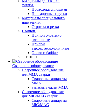
Материалы для сварки
титана
Проволока сплошная
Присадочные прутки
Материалы специального
назначения
Строжка и резка
Припои
Припои оловянно-
свинцовые
Припои
высокотехнологичные
Олово и баббит
+ ЕЩЕ 1
Сварочное оборудование
Сварочное оборудование
для MMA сварки
Сварочные аппараты
MMA
Запасные части MMA
Сварочное оборудование
для MIG/MAG сварки
Сварочные аппараты
MIG/MAG