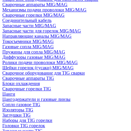
Сварочные аппараты MIG/MAG
Механизмы подачи проволоки MIG/MAG
Сварочные горелки MIG/MAG
Соединительный кабель
Запасные части MIG/MAG
Запасные части для горелок MIG/MAG
Направляющие каналы MIG/MAG
Токосъемники MIG/MAG
Газовые сопла MIG/MAG
Пружины для сопла MIG/MAG
Диффузоры газовые MIG/MAG
Ролики подачи проволоки MIG/MAG
Шейки горелок (гусаки) MIG/MAG
Сварочное оборудование для TIG сварки
Сварочные аппараты TIG
Блоки охлаждения
Сварочные горелки TIG
Цанги
Цангодержатели и газовые линзы
Сопло газовое TIG
Изоляторы TIG
Заглушки TIG
Наборы для TIG горелки
Головки TIG горелок
Запасные части TIG