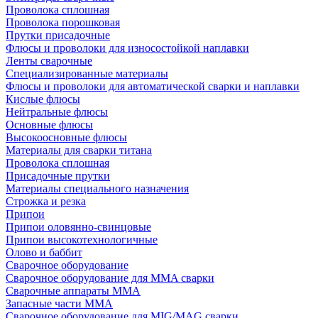
Проволока сплошная
Проволока порошковая
Прутки присадочные
Флюсы и проволоки для износостойкой наплавки
Ленты сварочные
Специализированные материалы
Флюсы и проволоки для автоматической сварки и наплавки
Кислые флюсы
Нейтральные флюсы
Основные флюсы
Высокоосновные флюсы
Материалы для сварки титана
Проволока сплошная
Присадочные прутки
Материалы специального назначения
Строжка и резка
Припои
Припои оловянно-свинцовые
Припои высокотехнологичные
Олово и баббит
Сварочное оборудование
Сварочное оборудование для MMA сварки
Сварочные аппараты MMA
Запасные части MMA
Сварочное оборудование для MIG/MAG сварки