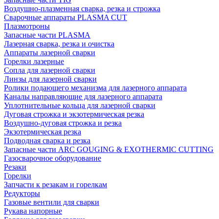
Воздушно-плазменная сварка, резка и строжка
Сварочные аппараты PLASMA CUT
Плазмотроны
Запасные части PLASMA
Лазерная сварка, резка и очистка
Аппараты лазерной сварки
Горелки лазерные
Сопла для лазерной сварки
Линзы для лазерной сварки
Ролики подающего механизма для лазерного аппарата
Каналы направляющие для лазерного аппарата
Уплотнительные кольца для лазерной сварки
Дуговая строжка и экзотермическая резка
Воздушно-дуговая строжка и резка
Экзотермическая резка
Подводная сварка и резка
Запасные части ARC GOUGING & EXOTHERMIC CUTTING
Газосварочное оборудование
Резаки
Горелки
Запчасти к резакам и горелкам
Редукторы
Газовые вентили для сварки
Рукава напорные