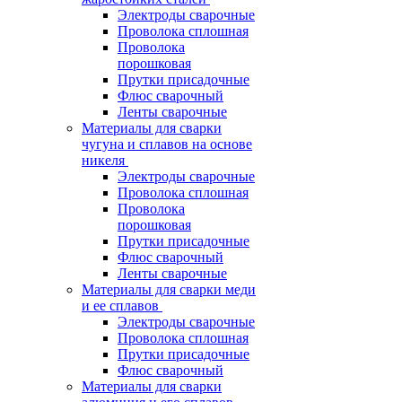
Электроды сварочные
Проволока сплошная
Проволока
порошковая
Прутки присадочные
Флюс сварочный
Ленты сварочные
Материалы для сварки
чугуна и сплавов на основе
никеля
Электроды сварочные
Проволока сплошная
Проволока
порошковая
Прутки присадочные
Флюс сварочный
Ленты сварочные
Материалы для сварки меди
и ее сплавов
Электроды сварочные
Проволока сплошная
Прутки присадочные
Флюс сварочный
Материалы для сварки