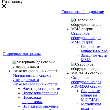
По каталогу
Сварочное оборудование
Сварочное
оборудование для
MMA сварки
Сварочные
аппараты MMA
Сварочные материалы
Запасные части
MMA
Материалы для сварки
Сварочное
углеродистых и
оборудование для
низколегированных сталей
MIG/MAG сварки
Электроды сварочные
Сварочные
Проволока сплошная
аппараты
Проволока
MIG/MAG
порошковая
Механизмы
Прутки присадочные
подачи