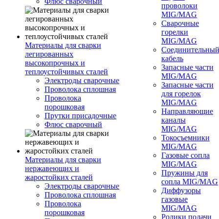
Флюс сварочный
проволоки
MIG/MAG
Сварочные
горелки
MIG/MAG
Материалы для сварки
Соединительны
легированных
кабель
высокопрочных и
Запасные части
теплоустойчивых сталей
MIG/MAG
Электроды сварочные
Запасные части
Проволока сплошная
для горелок
Проволока
MIG/MAG
порошковая
Направляющие
Прутки присадочные
каналы
Флюс сварочный
MIG/MAG
Токосъемники
MIG/MAG
Газовые сопла
Материалы для сварки
MIG/MAG
нержавеющих и
Пружины для
жаростойких сталей
сопла MIG/MAG
Электроды сварочные
Диффузоры
Проволока сплошная
газовые
Проволока
MIG/MAG
порошковая
Ролики подачи