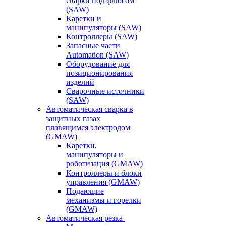
сварки под флюсом
(SAW)
Каретки и
манипуляторы (SAW)
Контроллеры (SAW)
Запасные части
Automation (SAW)
Оборудование для
позиционирования
изделий
Сварочные источники
(SAW)
Автоматическая сварка в
защитных газах
плавящимся электродом
(GMAW)
Каретки,
манипуляторы и
роботизация (GMAW)
Контроллеры и блоки
управления (GMAW)
Подающие
механизмы и горелки
(GMAW)
Автоматическая резка