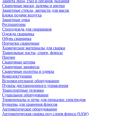
Защита лица, глаз и органов дыхания
Сварочные маски, шлемы и щитки
Защитные стекла, запчасти для масок
Блоки подачи воздуха
Защитные очки
Респираторы
Спецодежда для сварщиков
Одежда сварщика
Обувь сварщика
Перчатки сварочные
Химические материалы для сварки
Травильные пасты, спреи, флюсы
Прочее
Сварочные шторы
Сварочные занавесы
Сварочные полотна и одеяла
Комплектующие
Вспомогательное оборудование
Пульты дистанционного управления
Транспортные тележки
Сушильное оборудование
Термопеналы и печи для прокалки электродов
Бункеры для хранения флюсов
Автоматическое оборудование
Автоматическая сварка под слоем флюса (SAW)