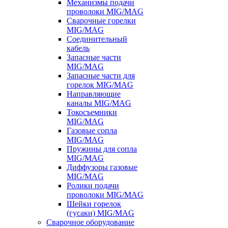
Механизмы подачи
проволоки MIG/MAG
Сварочные горелки
MIG/MAG
Соединительный
кабель
Запасные части
MIG/MAG
Запасные части для
горелок MIG/MAG
Направляющие
каналы MIG/MAG
Токосъемники
MIG/MAG
Газовые сопла
MIG/MAG
Пружины для сопла
MIG/MAG
Диффузоры газовые
MIG/MAG
Ролики подачи
проволоки MIG/MAG
Шейки горелок
(гусаки) MIG/MAG
Сварочное оборудование