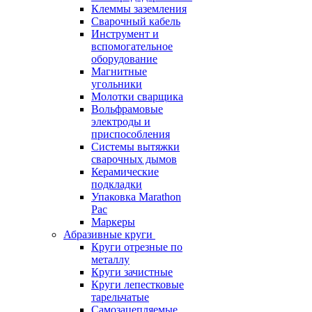
Клеммы заземления
Сварочный кабель
Инструмент и
вспомогательное
оборудование
Магнитные
угольники
Молотки сварщика
Вольфрамовые
электроды и
приспособления
Системы вытяжки
сварочных дымов
Керамические
подкладки
Упаковка Marathon
Pac
Маркеры
Абразивные круги
Круги отрезные по
металлу
Круги зачистные
Круги лепестковые
тарельчатые
Самозацепляемые