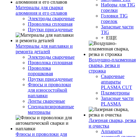
Наборы для TIG
Материалы для сварки
горелки
алюминия и его сплавов
Головки TIG
Электроды сварочные
горелок
Проволока сплошная
Запасные части
Прутки присадочные
TIG
+ ЕЩЕ
Материалы для наплавки и
ремонта деталей
Электроды сварочные
Воздушно-плазменная
Проволока сплошная
сварка, резка и
Проволока
строжка
порошковая
Сварочные
Прутки присадочные
аппараты
Флюсы и проволоки
PLASMA CUT
для износостойкой
Плазмотроны
наплавки
Запасные части
Ленты сварочные
PLASMA
Специализированные
материалы
Лазерная сварка, резка
и очистка
Аппараты
Флюсы и проволоки для
лазерной сварки