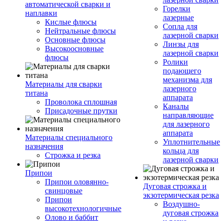
автоматической сварки и
Горелки
наплавки
лазерные
Кислые флюсы
Сопла для
Нейтральные флюсы
лазерной сварки
Основные флюсы
Линзы для
Высокоосновные
лазерной сварки
флюсы
Ролики
подающего
механизма для
Материалы для сварки
лазерного
титана
аппарата
Проволока сплошная
Каналы
Присадочные прутки
направляющие
для лазерного
аппарата
Материалы специального
Уплотнительные
назначения
кольца для
Строжка и резка
лазерной сварки
Припои
Припои оловянно-
Дуговая строжка и
свинцовые
экзотермическая резка
Припои
Воздушно-
высокотехнологичные
дуговая строжка
Олово и баббит