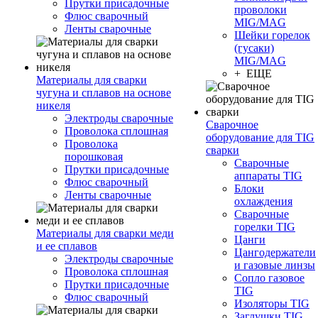
Прутки присадочные
проволоки
Флюс сварочный
MIG/MAG
Ленты сварочные
Шейки горелок
(гусаки)
MIG/MAG
+ ЕЩЕ
Материалы для сварки
чугуна и сплавов на основе
никеля
Электроды сварочные
Сварочное
Проволока сплошная
оборудование для TIG
Проволока
сварки
порошковая
Сварочные
Прутки присадочные
аппараты TIG
Флюс сварочный
Блоки
Ленты сварочные
охлаждения
Сварочные
горелки TIG
Материалы для сварки меди
Цанги
и ее сплавов
Цангодержатели
Электроды сварочные
и газовые линзы
Проволока сплошная
Сопло газовое
Прутки присадочные
TIG
Флюс сварочный
Изоляторы TIG
Заглушки TIG