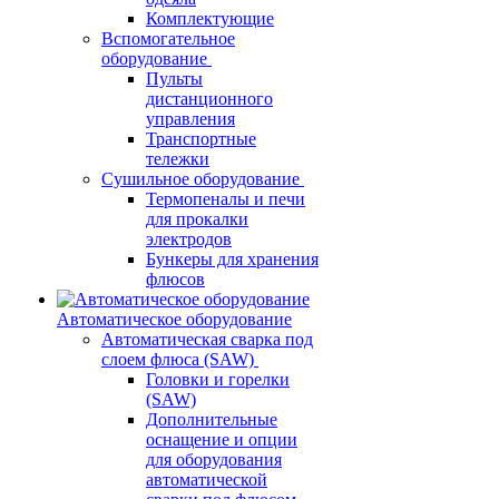
Комплектующие
Вспомогательное
оборудование
Пульты
дистанционного
управления
Транспортные
тележки
Сушильное оборудование
Термопеналы и печи
для прокалки
электродов
Бункеры для хранения
флюсов
Автоматическое оборудование
Автоматическая сварка под
слоем флюса (SAW)
Головки и горелки
(SAW)
Дополнительные
оснащение и опции
для оборудования
автоматической