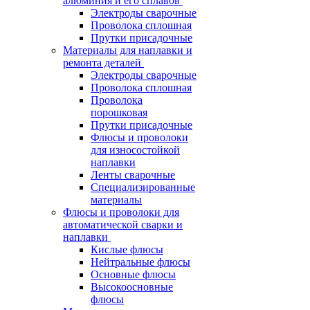
алюминия и его сплавов
Электроды сварочные
Проволока сплошная
Прутки присадочные
Материалы для наплавки и
ремонта деталей
Электроды сварочные
Проволока сплошная
Проволока
порошковая
Прутки присадочные
Флюсы и проволоки
для износостойкой
наплавки
Ленты сварочные
Специализированные
материалы
Флюсы и проволоки для
автоматической сварки и
наплавки
Кислые флюсы
Нейтральные флюсы
Основные флюсы
Высокоосновные
флюсы