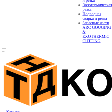
и резка
Экзотермическая
резка
Подводная
сварка и резка
Запасные части
ARC GOUGING
&
EXOTHERMIC
CUTTING
Каталог