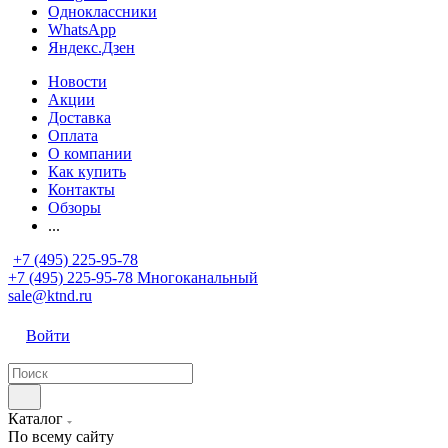
Одноклассники
WhatsApp
Яндекс.Дзен
Новости
Акции
Доставка
Оплата
О компании
Как купить
Контакты
Обзоры
...
+7 (495) 225-95-78
+7 (495) 225-95-78
Многоканальный
sale@ktnd.ru
Войти
Каталог
По всему сайту