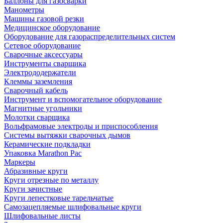
Баллоны для газосварки
Манометры
Машины газовой резки
Медицинское оборудование
Оборудование для газораспределительных систем
Сетевое оборудование
Сварочные аксессуары
Инструменты сварщика
Электрододержатели
Клеммы заземления
Сварочный кабель
Инструмент и вспомогательное оборудование
Магнитные угольники
Молотки сварщика
Вольфрамовые электроды и приспособления
Системы вытяжки сварочных дымов
Керамические подкладки
Упаковка Marathon Pac
Маркеры
Абразивные круги
Круги отрезные по металлу
Круги зачистные
Круги лепестковые тарельчатые
Самозацепляемые шлифовальные круги
Шлифовальные листы