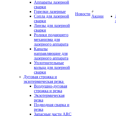
Аппараты лазерной
сварки
Горелки лазерные
Новости
Сопла для лазерной
Акции
сварки
Линзы для лазерной
сварки
Ролики подающего
механизма для
лазерного аппарата
Каналы
направляющие для
лазерного аппарата
Уплотнительные
кольца для лазерной
сварки
Дуговая строжка и
экзотермическая резка
Воздушно-дуговая
строжка и резка
Экзотермическая
резка
Подводная сварка и
резка
Запасные части ARC