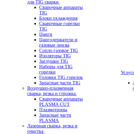
для TIG сварки
Сварочные аппараты
TIG
Блоки охлаждения
Сварочные горелки
TIG
Цанги
Цангодержатели и
газовые линзы
Сопло газовое TIG
Изоляторы TIG
Заглушки TIG
Наборы для TIG
горелки
Услуг
Головки TIG горелок
Запасные части TIG
Воздушно-плазменная
сварка, резка и строжка
Сварочные аппараты
PLASMA CUT
Плазмотроны
Запасные части
PLASMA
Лазерная сварка, резка и
очистка