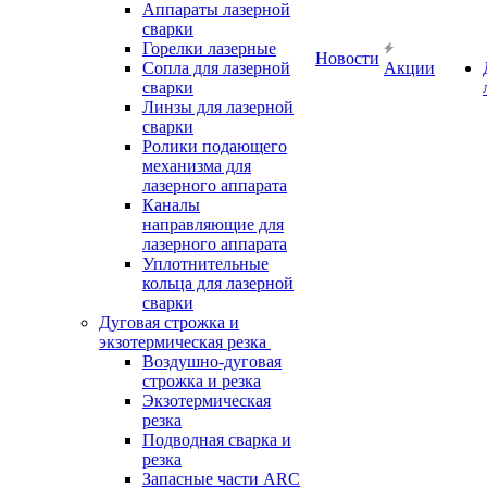
Аппараты лазерной
сварки
Горелки лазерные
Новости
Сопла для лазерной
Акции
сварки
Линзы для лазерной
сварки
Ролики подающего
механизма для
лазерного аппарата
Каналы
направляющие для
лазерного аппарата
Уплотнительные
кольца для лазерной
сварки
Дуговая строжка и
экзотермическая резка
Воздушно-дуговая
строжка и резка
Экзотермическая
резка
Подводная сварка и
резка
Запасные части ARC