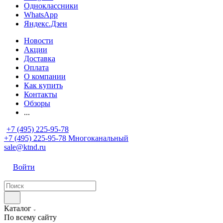
Одноклассники
WhatsApp
Яндекс.Дзен
Новости
Акции
Доставка
Оплата
О компании
Как купить
Контакты
Обзоры
...
+7 (495) 225-95-78
+7 (495) 225-95-78
Многоканальный
sale@ktnd.ru
Войти
Каталог
По всему сайту