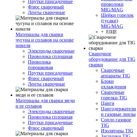
Прутки присадочные
проволоки
Флюс сварочный
MIG/MAG
Ленты сварочные
Шейки горелок
(гусаки)
MIG/MAG
+ ЕЩЕ
Материалы для сварки
чугуна и сплавов на основе
никеля
Электроды сварочные
Сварочное
Проволока сплошная
оборудование для TIG
Проволока
сварки
порошковая
Сварочные
Прутки присадочные
аппараты TIG
Флюс сварочный
Блоки
Ленты сварочные
охлаждения
Сварочные
горелки TIG
Материалы для сварки меди
Цанги
и ее сплавов
Цангодержатели
Электроды сварочные
и газовые линзы
Проволока сплошная
Сопло газовое
Прутки присадочные
TIG
Флюс сварочный
Изоляторы TIG
Заглушки TIG