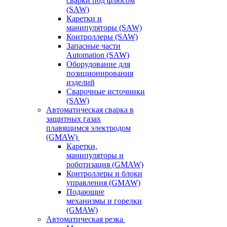
сварки под флюсом
(SAW)
Каретки и
манипуляторы (SAW)
Контроллеры (SAW)
Запасные части
Automation (SAW)
Оборудование для
позиционирования
изделий
Сварочные источники
(SAW)
Автоматическая сварка в
защитных газах
плавящимся электродом
(GMAW)
Каретки,
манипуляторы и
роботизация (GMAW)
Контроллеры и блоки
управления (GMAW)
Подающие
механизмы и горелки
(GMAW)
Автоматическая резка