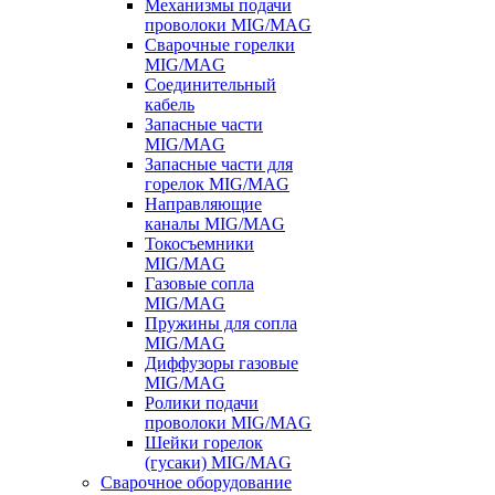
Механизмы подачи
проволоки MIG/MAG
Сварочные горелки
MIG/MAG
Соединительный
кабель
Запасные части
MIG/MAG
Запасные части для
горелок MIG/MAG
Направляющие
каналы MIG/MAG
Токосъемники
MIG/MAG
Газовые сопла
MIG/MAG
Пружины для сопла
MIG/MAG
Диффузоры газовые
MIG/MAG
Ролики подачи
проволоки MIG/MAG
Шейки горелок
(гусаки) MIG/MAG
Сварочное оборудование