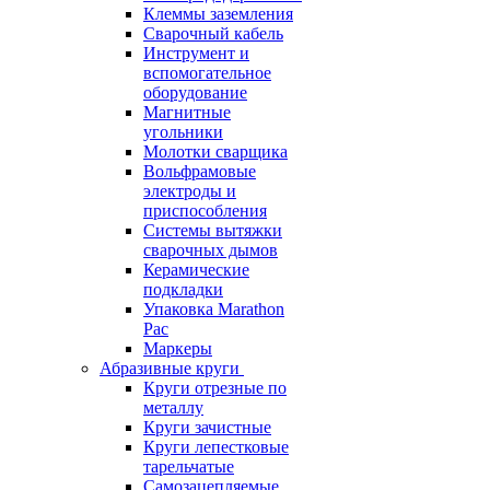
Клеммы заземления
Сварочный кабель
Инструмент и
вспомогательное
оборудование
Магнитные
угольники
Молотки сварщика
Вольфрамовые
электроды и
приспособления
Системы вытяжки
сварочных дымов
Керамические
подкладки
Упаковка Marathon
Pac
Маркеры
Абразивные круги
Круги отрезные по
металлу
Круги зачистные
Круги лепестковые
тарельчатые
Самозацепляемые