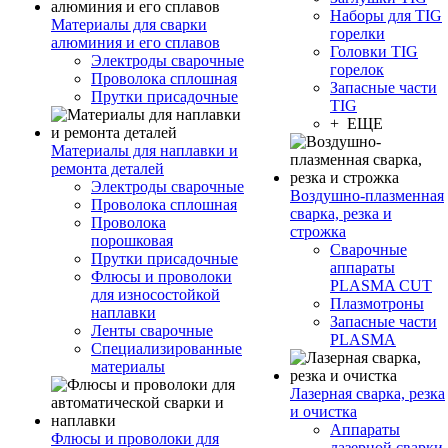
Наборы для TIG
Материалы для сварки
горелки
алюминия и его сплавов
Головки TIG
Электроды сварочные
горелок
Проволока сплошная
Запасные части
Прутки присадочные
TIG
+ ЕЩЕ
Материалы для наплавки и
ремонта деталей
Электроды сварочные
Воздушно-плазменная
Проволока сплошная
сварка, резка и
Проволока
строжка
порошковая
Сварочные
Прутки присадочные
аппараты
Флюсы и проволоки
PLASMA CUT
для износостойкой
Плазмотроны
наплавки
Запасные части
Ленты сварочные
PLASMA
Специализированные
материалы
Лазерная сварка, резка
и очистка
Аппараты
Флюсы и проволоки для
лазерной сварки