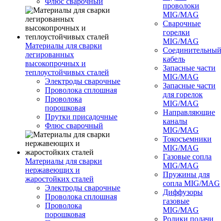
Флюс сварочный
проволоки
MIG/MAG
Сварочные
горелки
MIG/MAG
Материалы для сварки
Соединительны
легированных
кабель
высокопрочных и
Запасные части
теплоустойчивых сталей
MIG/MAG
Электроды сварочные
Запасные части
Проволока сплошная
для горелок
Проволока
MIG/MAG
порошковая
Направляющие
Прутки присадочные
каналы
Флюс сварочный
MIG/MAG
Токосъемники
MIG/MAG
Газовые сопла
Материалы для сварки
MIG/MAG
нержавеющих и
Пружины для
жаростойких сталей
сопла MIG/MAG
Электроды сварочные
Диффузоры
Проволока сплошная
газовые
Проволока
MIG/MAG
порошковая
Ролики подачи