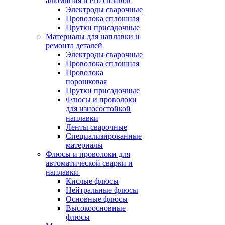
алюминия и его сплавов
Электроды сварочные
Проволока сплошная
Прутки присадочные
Материалы для наплавки и
ремонта деталей
Электроды сварочные
Проволока сплошная
Проволока
порошковая
Прутки присадочные
Флюсы и проволоки
для износостойкой
наплавки
Ленты сварочные
Специализированные
материалы
Флюсы и проволоки для
автоматической сварки и
наплавки
Кислые флюсы
Нейтральные флюсы
Основные флюсы
Высокоосновные
флюсы