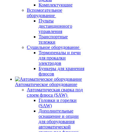
Комплектующие
Вспомогательное
оборудование
Пульты
дистанционного
управления
Транспортные
тележки
Сушильное оборудование
Термопеналы и печи
для прокалки
электродов
Бункеры для хранения
флюсов
Автоматическое оборудование
Автоматическая сварка под
слоем флюса (SAW)
Головки и горелки
(SAW)
Дополнительные
оснащение и опции
для оборудования
автоматической