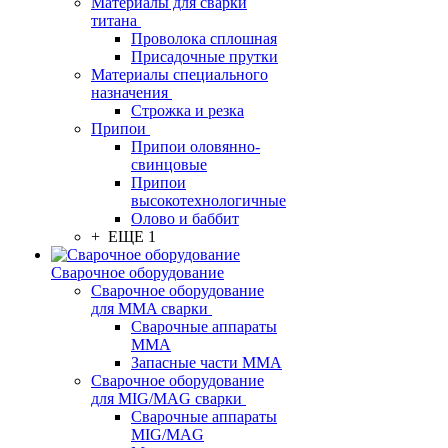
Материалы для сварки
титана
Проволока сплошная
Присадочные прутки
Материалы специального
назначения
Строжка и резка
Припои
Припои оловянно-
свинцовые
Припои
высокотехнологичные
Олово и баббит
+ ЕЩЕ 1
Сварочное оборудование
Сварочное оборудование
для MMA сварки
Сварочные аппараты
MMA
Запасные части MMA
Сварочное оборудование
для MIG/MAG сварки
Сварочные аппараты
MIG/MAG