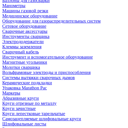
Баллоны для газосварки
Манометры
Машины газовой резки
Медицинское оборудование
Оборудование для газораспределительных систем
Сетевое оборудование
Сварочные аксессуары
Инструменты сварщика
Электрододержатели
Клеммы заземления
Сварочный кабель
Инструмент и вспомогательное оборудование
Магнитные угольники
Молотки сварщика
Вольфрамовые электроды и приспособления
Системы вытяжки сварочных дымов
Керамические подкладки
Упаковка Marathon Pac
Маркеры
Абразивные круги
Круги отрезные по металлу
Круги зачистные
Круги лепестковые тарельчатые
Самозацепляемые шлифовальные круги
Шлифовальные листы