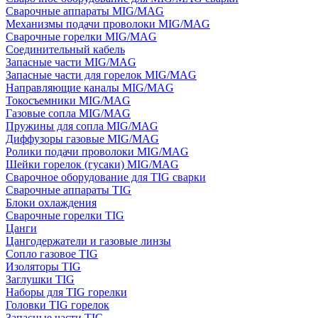
Сварочные аппараты MIG/MAG
Механизмы подачи проволоки MIG/MAG
Сварочные горелки MIG/MAG
Соединительный кабель
Запасные части MIG/MAG
Запасные части для горелок MIG/MAG
Направляющие каналы MIG/MAG
Токосъемники MIG/MAG
Газовые сопла MIG/MAG
Пружины для сопла MIG/MAG
Диффузоры газовые MIG/MAG
Ролики подачи проволоки MIG/MAG
Шейки горелок (гусаки) MIG/MAG
Сварочное оборудование для TIG сварки
Сварочные аппараты TIG
Блоки охлаждения
Сварочные горелки TIG
Цанги
Цангодержатели и газовые линзы
Сопло газовое TIG
Изоляторы TIG
Заглушки TIG
Наборы для TIG горелки
Головки TIG горелок
Запасные части TIG