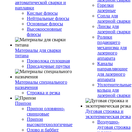
автоматической сварки и
Горелки
наплавки
лазерные
Кислые флюсы
Сопла для
Нейтральные флюсы
лазерной сварки
Основные флюсы
Линзы для
Высокоосновные
лазерной сварки
флюсы
Ролики
подающего
механизма для
Материалы для сварки
лазерного
титана
аппарата
Проволока сплошная
Каналы
Присадочные прутки
направляющие
для лазерного
аппарата
Материалы специального
Уплотнительные
назначения
кольца для
Строжка и резка
лазерной сварки
Припои
Припои оловянно-
Дуговая строжка и
свинцовые
экзотермическая резка
Припои
Воздушно-
высокотехнологичные
дуговая строжка
Олово и баббит