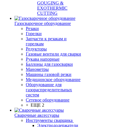
GOUGING &
EXOTHERMIC
CUTTING
Газосварочное оборудование
Резаки
Горелки
Запчасти к резакам и
горелкам
Редукторы
Газовые вентили для сварки
Рукава напорные
Баллоны для газосварки
Манометры
Машины газовой резки
Медицинское оборудование
Оборудование для
газораспределительных
систем
Сетевое оборудование
+ ЕЩЕ 2
Сварочные аксессуары
Инструменты сварщика
Электрододержатели