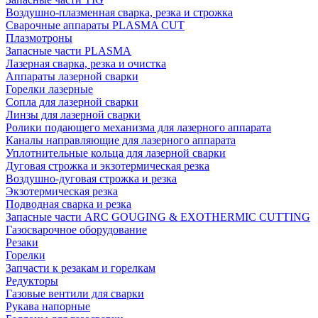
Воздушно-плазменная сварка, резка и строжка
Сварочные аппараты PLASMA CUT
Плазмотроны
Запасные части PLASMA
Лазерная сварка, резка и очистка
Аппараты лазерной сварки
Горелки лазерные
Сопла для лазерной сварки
Линзы для лазерной сварки
Ролики подающего механизма для лазерного аппарата
Каналы направляющие для лазерного аппарата
Уплотнительные кольца для лазерной сварки
Дуговая строжка и экзотермическая резка
Воздушно-дуговая строжка и резка
Экзотермическая резка
Подводная сварка и резка
Запасные части ARC GOUGING & EXOTHERMIC CUTTING
Газосварочное оборудование
Резаки
Горелки
Запчасти к резакам и горелкам
Редукторы
Газовые вентили для сварки
Рукава напорные