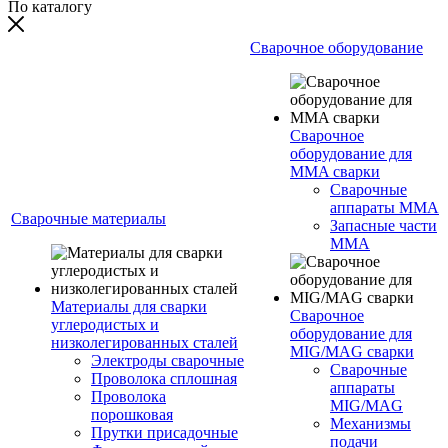
По каталогу
Сварочное оборудование
Сварочное
оборудование для
MMA сварки
Сварочные
аппараты MMA
Сварочные материалы
Запасные части
MMA
Материалы для сварки
Сварочное
углеродистых и
оборудование для
низколегированных сталей
MIG/MAG сварки
Электроды сварочные
Сварочные
Проволока сплошная
аппараты
Проволока
MIG/MAG
порошковая
Механизмы
Прутки присадочные
подачи