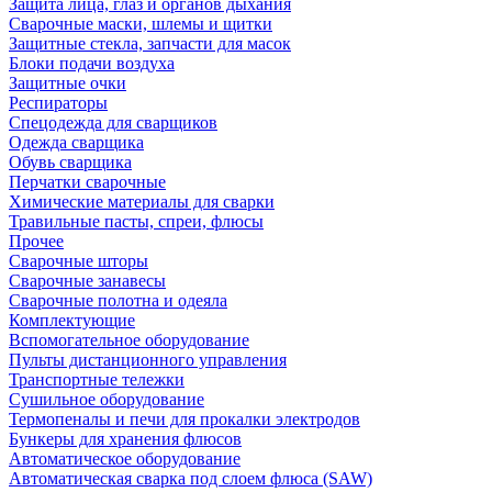
Защита лица, глаз и органов дыхания
Сварочные маски, шлемы и щитки
Защитные стекла, запчасти для масок
Блоки подачи воздуха
Защитные очки
Респираторы
Спецодежда для сварщиков
Одежда сварщика
Обувь сварщика
Перчатки сварочные
Химические материалы для сварки
Травильные пасты, спреи, флюсы
Прочее
Сварочные шторы
Сварочные занавесы
Сварочные полотна и одеяла
Комплектующие
Вспомогательное оборудование
Пульты дистанционного управления
Транспортные тележки
Сушильное оборудование
Термопеналы и печи для прокалки электродов
Бункеры для хранения флюсов
Автоматическое оборудование
Автоматическая сварка под слоем флюса (SAW)