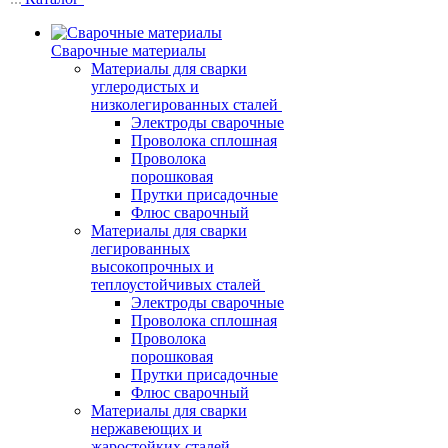
Сварочные материалы
Материалы для сварки
углеродистых и
низколегированных сталей
Электроды сварочные
Проволока сплошная
Проволока
порошковая
Прутки присадочные
Флюс сварочный
Материалы для сварки
легированных
высокопрочных и
теплоустойчивых сталей
Электроды сварочные
Проволока сплошная
Проволока
порошковая
Прутки присадочные
Флюс сварочный
Материалы для сварки
нержавеющих и
жаростойких сталей