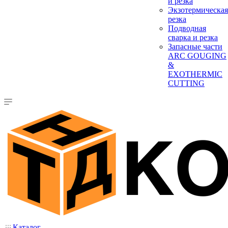
и резка
Экзотермическая
резка
Подводная
сварка и резка
Запасные части
ARC GOUGING
&
EXOTHERMIC
CUTTING
Каталог