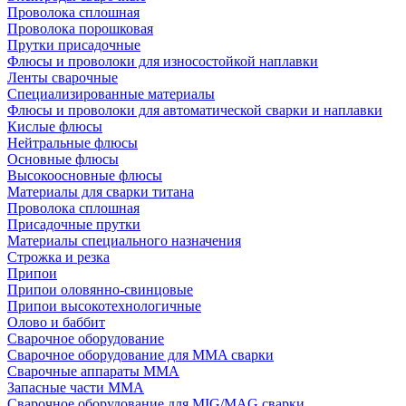
Проволока сплошная
Проволока порошковая
Прутки присадочные
Флюсы и проволоки для износостойкой наплавки
Ленты сварочные
Специализированные материалы
Флюсы и проволоки для автоматической сварки и наплавки
Кислые флюсы
Нейтральные флюсы
Основные флюсы
Высокоосновные флюсы
Материалы для сварки титана
Проволока сплошная
Присадочные прутки
Материалы специального назначения
Строжка и резка
Припои
Припои оловянно-свинцовые
Припои высокотехнологичные
Олово и баббит
Сварочное оборудование
Сварочное оборудование для MMA сварки
Сварочные аппараты MMA
Запасные части MMA
Сварочное оборудование для MIG/MAG сварки