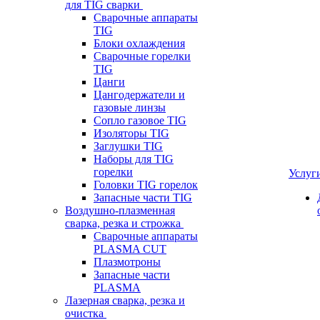
для TIG сварки
Сварочные аппараты
TIG
Блоки охлаждения
Сварочные горелки
TIG
Цанги
Цангодержатели и
газовые линзы
Сопло газовое TIG
Изоляторы TIG
Заглушки TIG
Наборы для TIG
горелки
Услуг
Головки TIG горелок
Запасные части TIG
Воздушно-плазменная
сварка, резка и строжка
Сварочные аппараты
PLASMA CUT
Плазмотроны
Запасные части
PLASMA
Лазерная сварка, резка и
очистка