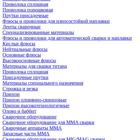
Проволока сплошная
Проволока порошковая
Прутки присадочные
Флюсы и проволоки для износостойкой наплавки
Ленты сварочные
Специализированные материалы
Флюсы и проволоки для автоматической сварки и наплавки
Кислые флюсы
Нейтральные флюсы
Основные флюсы
Высокоосновные флюсы
Материалы для сварки титана
Проволока сплошная
Присадочные прутки
Материалы специального назначения
Строжка и резка
Припои
Припои оловянно-свинцовые
Припои высокотехнологичные
Олово и баббит
Сварочное оборудование
Сварочное оборудование для MMA сварки
Сварочные аппараты MMA
Запасные части MMA
Сварочное оборудование для MIG/MAG сварки