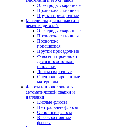
алюминия и его сплавов
Электроды сварочные
Проволока сплошная
Прутки присадочные
Материалы для наплавки и
ремонта деталей
Электроды сварочные
Проволока сплошная
Проволока
порошковая
Прутки присадочные
Флюсы и проволоки
для износостойкой
наплавки
Ленты сварочные
Специализированные
материалы
Флюсы и проволоки для
автоматической сварки и
наплавки
Кислые флюсы
Нейтральные флюсы
Основные флюсы
Высокоосновные
флюсы