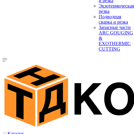
и резка
Экзотермическая
резка
Подводная
сварка и резка
Запасные части
ARC GOUGING
&
EXOTHERMIC
CUTTING
Каталог