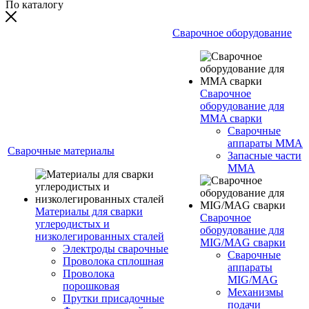
По каталогу
Сварочное оборудование
Сварочное
оборудование для
MMA сварки
Сварочные
аппараты MMA
Сварочные материалы
Запасные части
MMA
Материалы для сварки
Сварочное
углеродистых и
оборудование для
низколегированных сталей
MIG/MAG сварки
Электроды сварочные
Сварочные
Проволока сплошная
аппараты
Проволока
MIG/MAG
порошковая
Механизмы
Прутки присадочные
подачи