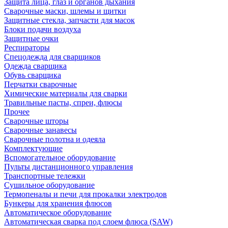
Защита лица, глаз и органов дыхания
Сварочные маски, шлемы и щитки
Защитные стекла, запчасти для масок
Блоки подачи воздуха
Защитные очки
Респираторы
Спецодежда для сварщиков
Одежда сварщика
Обувь сварщика
Перчатки сварочные
Химические материалы для сварки
Травильные пасты, спреи, флюсы
Прочее
Сварочные шторы
Сварочные занавесы
Сварочные полотна и одеяла
Комплектующие
Вспомогательное оборудование
Пульты дистанционного управления
Транспортные тележки
Сушильное оборудование
Термопеналы и печи для прокалки электродов
Бункеры для хранения флюсов
Автоматическое оборудование
Автоматическая сварка под слоем флюса (SAW)