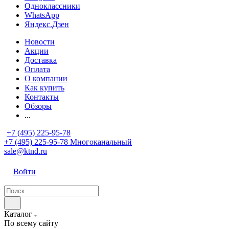
Одноклассники
WhatsApp
Яндекс.Дзен
Новости
Акции
Доставка
Оплата
О компании
Как купить
Контакты
Обзоры
...
+7 (495) 225-95-78
+7 (495) 225-95-78
Многоканальный
sale@ktnd.ru
Войти
Каталог
По всему сайту