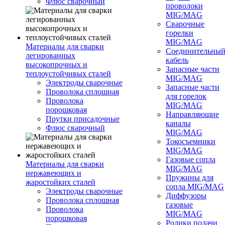
Флюс сварочный
проволоки
MIG/MAG
Сварочные
горелки
MIG/MAG
Материалы для сварки
Соединительны
легированных
кабель
высокопрочных и
Запасные части
теплоустойчивых сталей
MIG/MAG
Электроды сварочные
Запасные части
Проволока сплошная
для горелок
Проволока
MIG/MAG
порошковая
Направляющие
Прутки присадочные
каналы
Флюс сварочный
MIG/MAG
Токосъемники
MIG/MAG
Газовые сопла
Материалы для сварки
MIG/MAG
нержавеющих и
Пружины для
жаростойких сталей
сопла MIG/MAG
Электроды сварочные
Диффузоры
Проволока сплошная
газовые
Проволока
MIG/MAG
порошковая
Ролики подачи