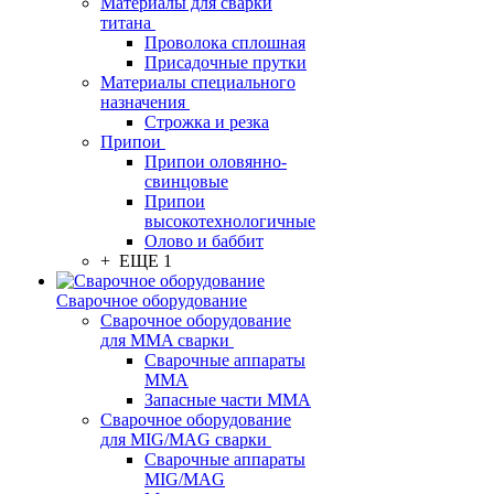
Материалы для сварки
титана
Проволока сплошная
Присадочные прутки
Материалы специального
назначения
Строжка и резка
Припои
Припои оловянно-
свинцовые
Припои
высокотехнологичные
Олово и баббит
+ ЕЩЕ 1
Сварочное оборудование
Сварочное оборудование
для MMA сварки
Сварочные аппараты
MMA
Запасные части MMA
Сварочное оборудование
для MIG/MAG сварки
Сварочные аппараты
MIG/MAG