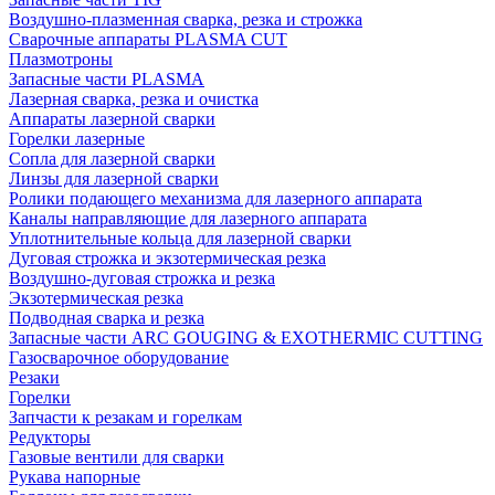
Воздушно-плазменная сварка, резка и строжка
Сварочные аппараты PLASMA CUT
Плазмотроны
Запасные части PLASMA
Лазерная сварка, резка и очистка
Аппараты лазерной сварки
Горелки лазерные
Сопла для лазерной сварки
Линзы для лазерной сварки
Ролики подающего механизма для лазерного аппарата
Каналы направляющие для лазерного аппарата
Уплотнительные кольца для лазерной сварки
Дуговая строжка и экзотермическая резка
Воздушно-дуговая строжка и резка
Экзотермическая резка
Подводная сварка и резка
Запасные части ARC GOUGING & EXOTHERMIC CUTTING
Газосварочное оборудование
Резаки
Горелки
Запчасти к резакам и горелкам
Редукторы
Газовые вентили для сварки
Рукава напорные