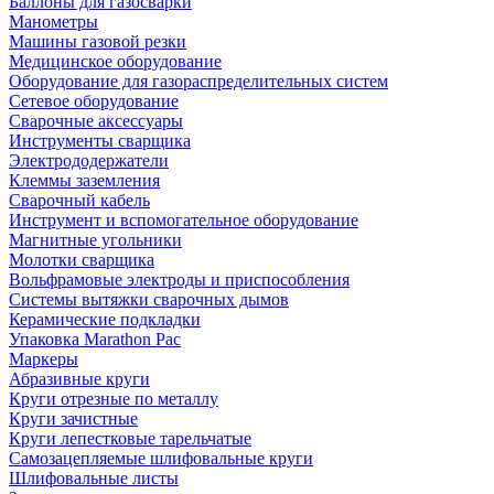
Баллоны для газосварки
Манометры
Машины газовой резки
Медицинское оборудование
Оборудование для газораспределительных систем
Сетевое оборудование
Сварочные аксессуары
Инструменты сварщика
Электрододержатели
Клеммы заземления
Сварочный кабель
Инструмент и вспомогательное оборудование
Магнитные угольники
Молотки сварщика
Вольфрамовые электроды и приспособления
Системы вытяжки сварочных дымов
Керамические подкладки
Упаковка Marathon Pac
Маркеры
Абразивные круги
Круги отрезные по металлу
Круги зачистные
Круги лепестковые тарельчатые
Самозацепляемые шлифовальные круги
Шлифовальные листы