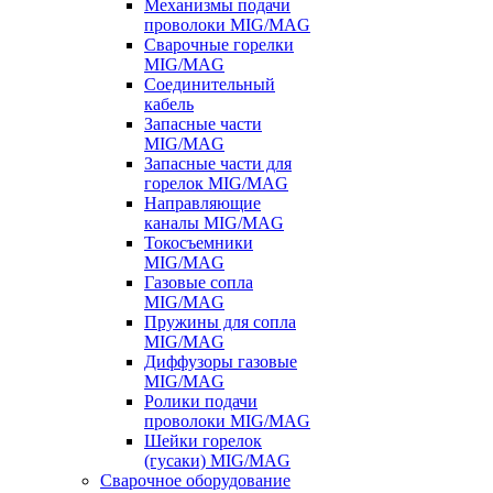
Механизмы подачи
проволоки MIG/MAG
Сварочные горелки
MIG/MAG
Соединительный
кабель
Запасные части
MIG/MAG
Запасные части для
горелок MIG/MAG
Направляющие
каналы MIG/MAG
Токосъемники
MIG/MAG
Газовые сопла
MIG/MAG
Пружины для сопла
MIG/MAG
Диффузоры газовые
MIG/MAG
Ролики подачи
проволоки MIG/MAG
Шейки горелок
(гусаки) MIG/MAG
Сварочное оборудование