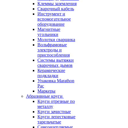
Клеммы заземления
Сварочный кабель
Инструмент и
вспомогательное
оборудование
Магнитные
угольники
Молотки сварщика
Вольфрамовые
электроды и
приспособления
Системы вытяжки
сварочных дымов
Керамические
подкладки
Упаковка Marathon
Pac
Маркеры
Абразивные круги
Круги отрезные по
металлу
Круги зачистные
Круги лепестковые
тарельчатые
Самозацепляемые