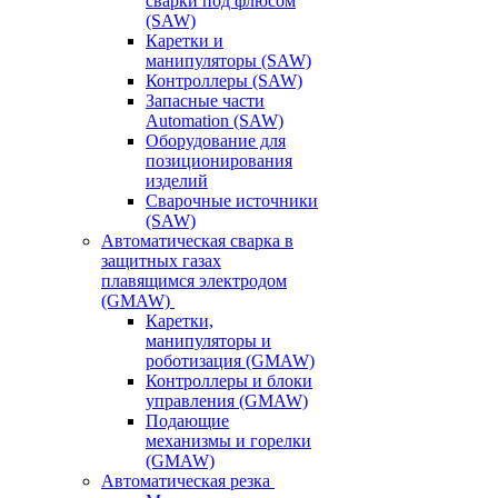
сварки под флюсом
(SAW)
Каретки и
манипуляторы (SAW)
Контроллеры (SAW)
Запасные части
Automation (SAW)
Оборудование для
позиционирования
изделий
Сварочные источники
(SAW)
Автоматическая сварка в
защитных газах
плавящимся электродом
(GMAW)
Каретки,
манипуляторы и
роботизация (GMAW)
Контроллеры и блоки
управления (GMAW)
Подающие
механизмы и горелки
(GMAW)
Автоматическая резка