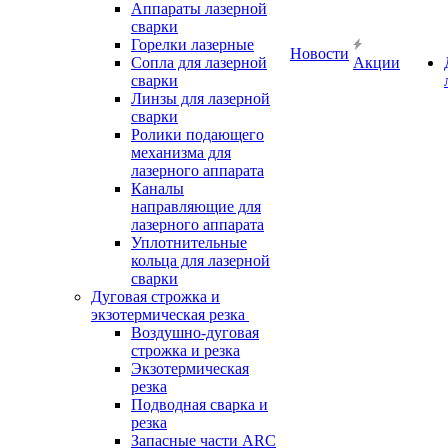
Аппараты лазерной
сварки
Горелки лазерные
Новости
Сопла для лазерной
Акции
сварки
Линзы для лазерной
сварки
Ролики подающего
механизма для
лазерного аппарата
Каналы
направляющие для
лазерного аппарата
Уплотнительные
кольца для лазерной
сварки
Дуговая строжка и
экзотермическая резка
Воздушно-дуговая
строжка и резка
Экзотермическая
резка
Подводная сварка и
резка
Запасные части ARC