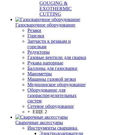
GOUGING &
EXOTHERMIC
CUTTING
Газосварочное оборудование
Резаки
Горелки
Запчасти к резакам и
горелкам
Редукторы
Газовые вентили для сварки
Рукава напорные
Баллоны для газосварки
Манометры
Машины газовой резки
Медицинское оборудование
Оборудование для
газораспределительных
систем
Сетевое оборудование
+ ЕЩЕ 2
Сварочные аксессуары
Инструменты сварщика
Электрододержатели