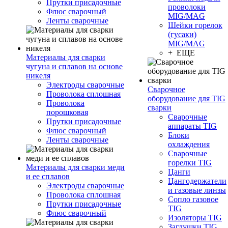
Прутки присадочные
проволоки
Флюс сварочный
MIG/MAG
Ленты сварочные
Шейки горелок
(гусаки)
MIG/MAG
+ ЕЩЕ
Материалы для сварки
чугуна и сплавов на основе
никеля
Электроды сварочные
Сварочное
Проволока сплошная
оборудование для TIG
Проволока
сварки
порошковая
Сварочные
Прутки присадочные
аппараты TIG
Флюс сварочный
Блоки
Ленты сварочные
охлаждения
Сварочные
горелки TIG
Материалы для сварки меди
Цанги
и ее сплавов
Цангодержатели
Электроды сварочные
и газовые линзы
Проволока сплошная
Сопло газовое
Прутки присадочные
TIG
Флюс сварочный
Изоляторы TIG
Заглушки TIG