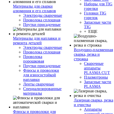
Наборы для TIG
Материалы для сварки
горелки
алюминия и его сплавов
Головки TIG
Электроды сварочные
горелок
Проволока сплошная
Запасные части
Прутки присадочные
TIG
+ ЕЩЕ
Материалы для наплавки и
ремонта деталей
Электроды сварочные
Воздушно-плазменная
Проволока сплошная
сварка, резка и
Проволока
строжка
порошковая
Сварочные
Прутки присадочные
аппараты
Флюсы и проволоки
PLASMA CUT
для износостойкой
Плазмотроны
наплавки
Запасные части
Ленты сварочные
PLASMA
Специализированные
материалы
Лазерная сварка, резка
и очистка
Аппараты
Флюсы и проволоки для
лазерной сварки