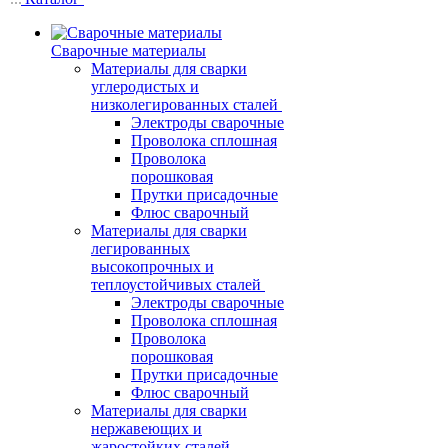
Сварочные материалы
Материалы для сварки
углеродистых и
низколегированных сталей
Электроды сварочные
Проволока сплошная
Проволока
порошковая
Прутки присадочные
Флюс сварочный
Материалы для сварки
легированных
высокопрочных и
теплоустойчивых сталей
Электроды сварочные
Проволока сплошная
Проволока
порошковая
Прутки присадочные
Флюс сварочный
Материалы для сварки
нержавеющих и
жаростойких сталей