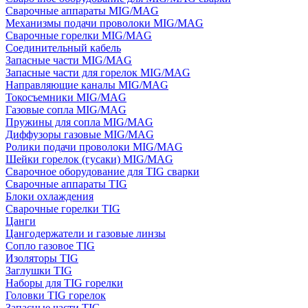
Сварочные аппараты MIG/MAG
Механизмы подачи проволоки MIG/MAG
Сварочные горелки MIG/MAG
Соединительный кабель
Запасные части MIG/MAG
Запасные части для горелок MIG/MAG
Направляющие каналы MIG/MAG
Токосъемники MIG/MAG
Газовые сопла MIG/MAG
Пружины для сопла MIG/MAG
Диффузоры газовые MIG/MAG
Ролики подачи проволоки MIG/MAG
Шейки горелок (гусаки) MIG/MAG
Сварочное оборудование для TIG сварки
Сварочные аппараты TIG
Блоки охлаждения
Сварочные горелки TIG
Цанги
Цангодержатели и газовые линзы
Сопло газовое TIG
Изоляторы TIG
Заглушки TIG
Наборы для TIG горелки
Головки TIG горелок
Запасные части TIG