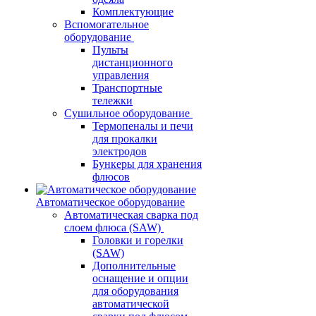
Комплектующие
Вспомогательное
оборудование
Пульты
дистанционного
управления
Транспортные
тележки
Сушильное оборудование
Термопеналы и печи
для прокалки
электродов
Бункеры для хранения
флюсов
Автоматическое оборудование
Автоматическая сварка под
слоем флюса (SAW)
Головки и горелки
(SAW)
Дополнительные
оснащение и опции
для оборудования
автоматической