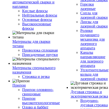
автоматической сварки и
Горелки
наплавки
лазерные
Кислые флюсы
Сопла для
Нейтральные флюсы
лазерной сварки
Основные флюсы
Линзы для
Высокоосновные
лазерной сварки
флюсы
Ролики
подающего
механизма для
Материалы для сварки
лазерного
титана
аппарата
Проволока сплошная
Каналы
Присадочные прутки
направляющие
для лазерного
аппарата
Материалы специального
Уплотнительные
назначения
кольца для
Строжка и резка
лазерной сварки
Припои
Припои оловянно-
Дуговая строжка и
свинцовые
экзотермическая резка
Припои
Воздушно-
высокотехнологичные
дуговая строжка
Олово и баббит