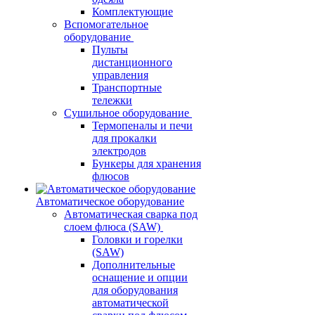
Комплектующие
Вспомогательное
оборудование
Пульты
дистанционного
управления
Транспортные
тележки
Сушильное оборудование
Термопеналы и печи
для прокалки
электродов
Бункеры для хранения
флюсов
Автоматическое оборудование
Автоматическая сварка под
слоем флюса (SAW)
Головки и горелки
(SAW)
Дополнительные
оснащение и опции
для оборудования
автоматической