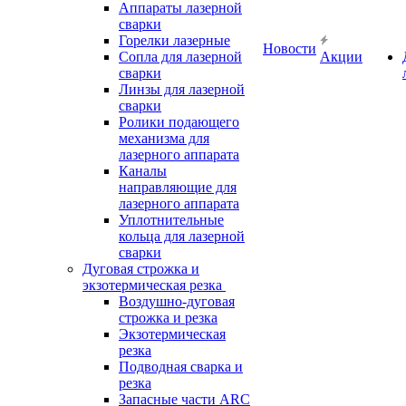
Аппараты лазерной
сварки
Горелки лазерные
Новости
Сопла для лазерной
Акции
сварки
Линзы для лазерной
сварки
Ролики подающего
механизма для
лазерного аппарата
Каналы
направляющие для
лазерного аппарата
Уплотнительные
кольца для лазерной
сварки
Дуговая строжка и
экзотермическая резка
Воздушно-дуговая
строжка и резка
Экзотермическая
резка
Подводная сварка и
резка
Запасные части ARC