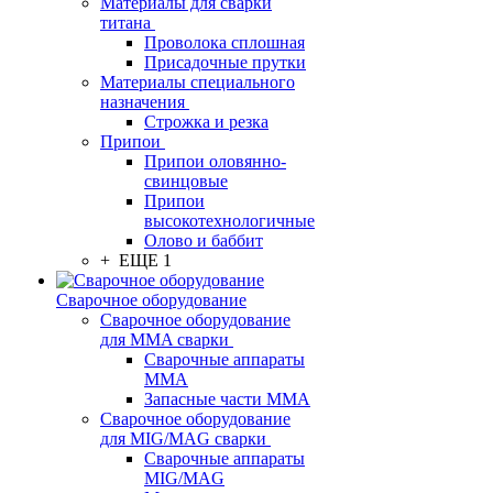
Материалы для сварки
титана
Проволока сплошная
Присадочные прутки
Материалы специального
назначения
Строжка и резка
Припои
Припои оловянно-
свинцовые
Припои
высокотехнологичные
Олово и баббит
+ ЕЩЕ 1
Сварочное оборудование
Сварочное оборудование
для MMA сварки
Сварочные аппараты
MMA
Запасные части MMA
Сварочное оборудование
для MIG/MAG сварки
Сварочные аппараты
MIG/MAG