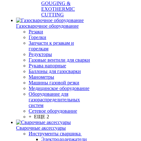
GOUGING &
EXOTHERMIC
CUTTING
Газосварочное оборудование
Резаки
Горелки
Запчасти к резакам и
горелкам
Редукторы
Газовые вентили для сварки
Рукава напорные
Баллоны для газосварки
Манометры
Машины газовой резки
Медицинское оборудование
Оборудование для
газораспределительных
систем
Сетевое оборудование
+ ЕЩЕ 2
Сварочные аксессуары
Инструменты сварщика
Электрододержатели