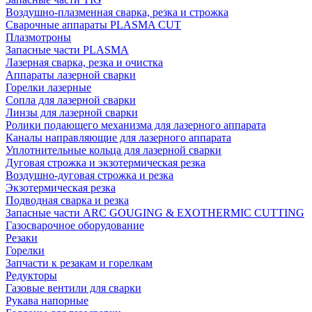
Воздушно-плазменная сварка, резка и строжка
Сварочные аппараты PLASMA CUT
Плазмотроны
Запасные части PLASMA
Лазерная сварка, резка и очистка
Аппараты лазерной сварки
Горелки лазерные
Сопла для лазерной сварки
Линзы для лазерной сварки
Ролики подающего механизма для лазерного аппарата
Каналы направляющие для лазерного аппарата
Уплотнительные кольца для лазерной сварки
Дуговая строжка и экзотермическая резка
Воздушно-дуговая строжка и резка
Экзотермическая резка
Подводная сварка и резка
Запасные части ARC GOUGING & EXOTHERMIC CUTTING
Газосварочное оборудование
Резаки
Горелки
Запчасти к резакам и горелкам
Редукторы
Газовые вентили для сварки
Рукава напорные