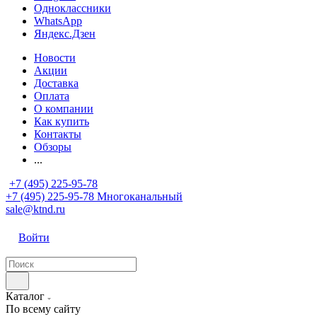
Одноклассники
WhatsApp
Яндекс.Дзен
Новости
Акции
Доставка
Оплата
О компании
Как купить
Контакты
Обзоры
...
+7 (495) 225-95-78
+7 (495) 225-95-78
Многоканальный
sale@ktnd.ru
Войти
Каталог
По всему сайту