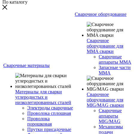
По каталогу
Сварочное оборудование
Сварочное
оборудование для
MMA сварки
Сварочные
аппараты MMA
Сварочные материалы
Запасные части
MMA
Материалы для сварки
Сварочное
углеродистых и
оборудование для
низколегированных сталей
MIG/MAG сварки
Электроды сварочные
Сварочные
Проволока сплошная
аппараты
Проволока
MIG/MAG
порошковая
Механизмы
Прутки присадочные
подачи