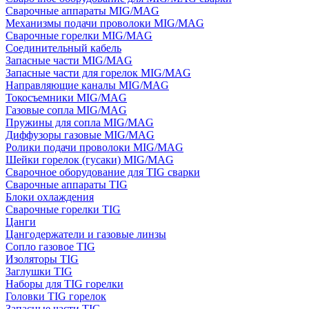
Сварочные аппараты MIG/MAG
Механизмы подачи проволоки MIG/MAG
Сварочные горелки MIG/MAG
Соединительный кабель
Запасные части MIG/MAG
Запасные части для горелок MIG/MAG
Направляющие каналы MIG/MAG
Токосъемники MIG/MAG
Газовые сопла MIG/MAG
Пружины для сопла MIG/MAG
Диффузоры газовые MIG/MAG
Ролики подачи проволоки MIG/MAG
Шейки горелок (гусаки) MIG/MAG
Сварочное оборудование для TIG сварки
Сварочные аппараты TIG
Блоки охлаждения
Сварочные горелки TIG
Цанги
Цангодержатели и газовые линзы
Сопло газовое TIG
Изоляторы TIG
Заглушки TIG
Наборы для TIG горелки
Головки TIG горелок
Запасные части TIG