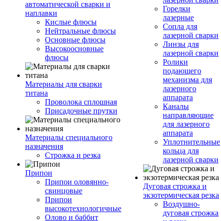
автоматической сварки и
Горелки
наплавки
лазерные
Кислые флюсы
Сопла для
Нейтральные флюсы
лазерной сварки
Основные флюсы
Линзы для
Высокоосновные
лазерной сварки
флюсы
Ролики
подающего
механизма для
Материалы для сварки
лазерного
титана
аппарата
Проволока сплошная
Каналы
Присадочные прутки
направляющие
для лазерного
аппарата
Материалы специального
Уплотнительные
назначения
кольца для
Строжка и резка
лазерной сварки
Припои
Припои оловянно-
Дуговая строжка и
свинцовые
экзотермическая резка
Припои
Воздушно-
высокотехнологичные
дуговая строжка
Олово и баббит