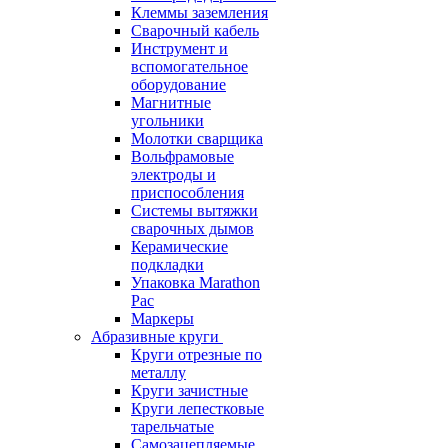
Клеммы заземления
Сварочный кабель
Инструмент и
вспомогательное
оборудование
Магнитные
угольники
Молотки сварщика
Вольфрамовые
электроды и
приспособления
Системы вытяжки
сварочных дымов
Керамические
подкладки
Упаковка Marathon
Pac
Маркеры
Абразивные круги
Круги отрезные по
металлу
Круги зачистные
Круги лепестковые
тарельчатые
Самозацепляемые