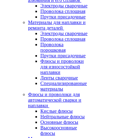
алюминия и его сплавов
Электроды сварочные
Проволока сплошная
Прутки присадочные
Материалы для наплавки и
ремонта деталей
Электроды сварочные
Проволока сплошная
Проволока
порошковая
Прутки присадочные
Флюсы и проволоки
для износостойкой
наплавки
Ленты сварочные
Специализированные
материалы
Флюсы и проволоки для
автоматической сварки и
наплавки
Кислые флюсы
Нейтральные флюсы
Основные флюсы
Высокоосновные
флюсы