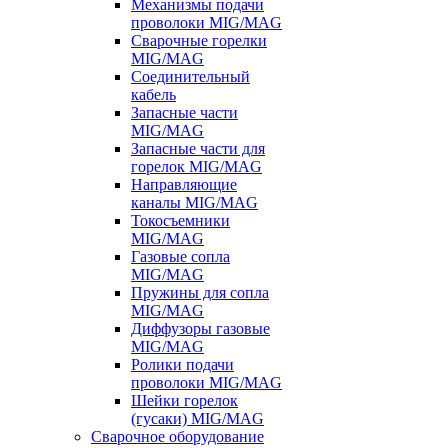
Механизмы подачи
проволоки MIG/MAG
Сварочные горелки
MIG/MAG
Соединительный
кабель
Запасные части
MIG/MAG
Запасные части для
горелок MIG/MAG
Направляющие
каналы MIG/MAG
Токосъемники
MIG/MAG
Газовые сопла
MIG/MAG
Пружины для сопла
MIG/MAG
Диффузоры газовые
MIG/MAG
Ролики подачи
проволоки MIG/MAG
Шейки горелок
(гусаки) MIG/MAG
Сварочное оборудование