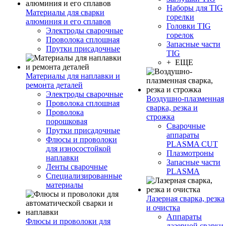
Наборы для TIG
Материалы для сварки
горелки
алюминия и его сплавов
Головки TIG
Электроды сварочные
горелок
Проволока сплошная
Запасные части
Прутки присадочные
TIG
+ ЕЩЕ
Материалы для наплавки и
ремонта деталей
Электроды сварочные
Воздушно-плазменная
Проволока сплошная
сварка, резка и
Проволока
строжка
порошковая
Сварочные
Прутки присадочные
аппараты
Флюсы и проволоки
PLASMA CUT
для износостойкой
Плазмотроны
наплавки
Запасные части
Ленты сварочные
PLASMA
Специализированные
материалы
Лазерная сварка, резка
и очистка
Аппараты
Флюсы и проволоки для
лазерной сварки