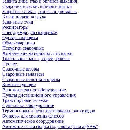
Защита лица, глаз и органов дыхания
Сварочные маски, шлемы и щитки
Защитные стекла, запчасти для масок
Блоки подачи воздуха
Защитные очки
Респираторы
Спецодежда для сварщиков
Одежда сварщика
Обувь сварщика
Перчатки сварочные
Химические материалы для сварки
Травильные пасты, спреи, флюсы
Прочее
Сварочные шторы
Сварочные занавесы
Сварочные полотна и одеяла
Комплектующие
Вспомогательное оборудование
Пульты дистанционного управления
Транспортные тележки
Сушильное оборудование
Термопеналы и печи для прокалки электродов
Бункеры для хранения флюсов
Автоматическое оборудование
Автоматическая сварка под слоем флюса (SAW)