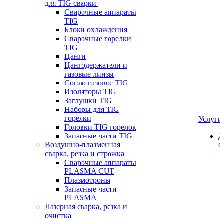
для TIG сварки
Сварочные аппараты
TIG
Блоки охлаждения
Сварочные горелки
TIG
Цанги
Цангодержатели и
газовые линзы
Сопло газовое TIG
Изоляторы TIG
Заглушки TIG
Наборы для TIG
горелки
Услуг
Головки TIG горелок
Запасные части TIG
Воздушно-плазменная
сварка, резка и строжка
Сварочные аппараты
PLASMA CUT
Плазмотроны
Запасные части
PLASMA
Лазерная сварка, резка и
очистка