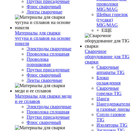
Прутки присадочные
проволоки
Флюс сварочный
MIG/MAG
Ленты сварочные
Шейки горелок
(гусаки)
MIG/MAG
+ ЕЩЕ
Материалы для сварки
чугуна и сплавов на основе
никеля
Электроды сварочные
Сварочное
Проволока сплошная
оборудование для TIG
Проволока
сварки
порошковая
Сварочные
Прутки присадочные
аппараты TIG
Флюс сварочный
Блоки
Ленты сварочные
охлаждения
Сварочные
горелки TIG
Материалы для сварки меди
Цанги
и ее сплавов
Цангодержатели
Электроды сварочные
и газовые линзы
Проволока сплошная
Сопло газовое
Прутки присадочные
TIG
Флюс сварочный
Изоляторы TIG
Заглушки TIG