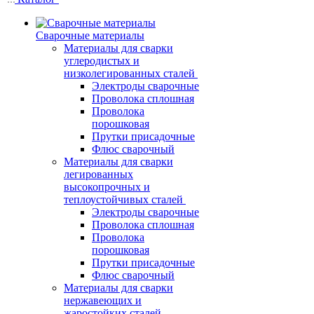
Сварочные материалы
Материалы для сварки
углеродистых и
низколегированных сталей
Электроды сварочные
Проволока сплошная
Проволока
порошковая
Прутки присадочные
Флюс сварочный
Материалы для сварки
легированных
высокопрочных и
теплоустойчивых сталей
Электроды сварочные
Проволока сплошная
Проволока
порошковая
Прутки присадочные
Флюс сварочный
Материалы для сварки
нержавеющих и
жаростойких сталей