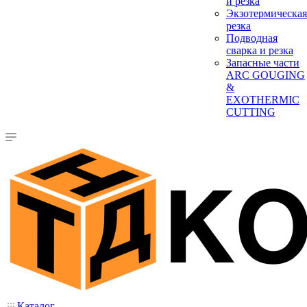
и резка
Экзотермическая
резка
Подводная
сварка и резка
Запасные части
ARC GOUGING
&
EXOTHERMIC
CUTTING
Каталог