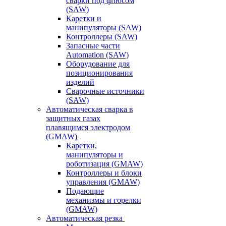
сварки под флюсом
(SAW)
Каретки и
манипуляторы (SAW)
Контроллеры (SAW)
Запасные части
Automation (SAW)
Оборудование для
позиционирования
изделий
Сварочные источники
(SAW)
Автоматическая сварка в
защитных газах
плавящимся электродом
(GMAW)
Каретки,
манипуляторы и
роботизация (GMAW)
Контроллеры и блоки
управления (GMAW)
Подающие
механизмы и горелки
(GMAW)
Автоматическая резка