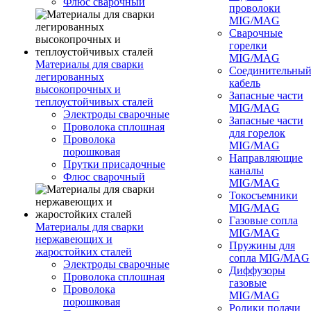
Флюс сварочный
проволоки
MIG/MAG
Сварочные
горелки
MIG/MAG
Материалы для сварки
Соединительны
легированных
кабель
высокопрочных и
Запасные части
теплоустойчивых сталей
MIG/MAG
Электроды сварочные
Запасные части
Проволока сплошная
для горелок
Проволока
MIG/MAG
порошковая
Направляющие
Прутки присадочные
каналы
Флюс сварочный
MIG/MAG
Токосъемники
MIG/MAG
Газовые сопла
Материалы для сварки
MIG/MAG
нержавеющих и
Пружины для
жаростойких сталей
сопла MIG/MAG
Электроды сварочные
Диффузоры
Проволока сплошная
газовые
Проволока
MIG/MAG
порошковая
Ролики подачи