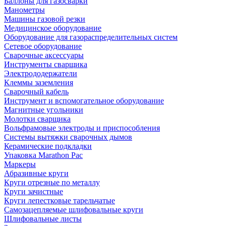
Баллоны для газосварки
Манометры
Машины газовой резки
Медицинское оборудование
Оборудование для газораспределительных систем
Сетевое оборудование
Сварочные аксессуары
Инструменты сварщика
Электрододержатели
Клеммы заземления
Сварочный кабель
Инструмент и вспомогательное оборудование
Магнитные угольники
Молотки сварщика
Вольфрамовые электроды и приспособления
Системы вытяжки сварочных дымов
Керамические подкладки
Упаковка Marathon Pac
Маркеры
Абразивные круги
Круги отрезные по металлу
Круги зачистные
Круги лепестковые тарельчатые
Самозацепляемые шлифовальные круги
Шлифовальные листы