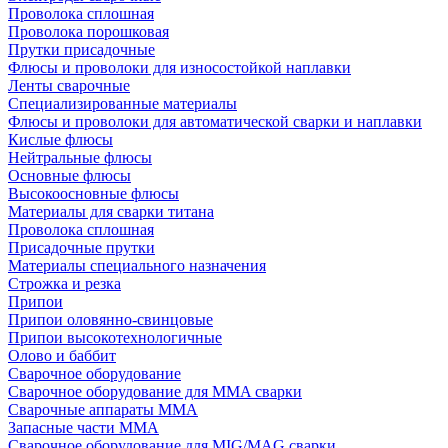
Проволока сплошная
Проволока порошковая
Прутки присадочные
Флюсы и проволоки для износостойкой наплавки
Ленты сварочные
Специализированные материалы
Флюсы и проволоки для автоматической сварки и наплавки
Кислые флюсы
Нейтральные флюсы
Основные флюсы
Высокоосновные флюсы
Материалы для сварки титана
Проволока сплошная
Присадочные прутки
Материалы специального назначения
Строжка и резка
Припои
Припои оловянно-свинцовые
Припои высокотехнологичные
Олово и баббит
Сварочное оборудование
Сварочное оборудование для MMA сварки
Сварочные аппараты MMA
Запасные части MMA
Сварочное оборудование для MIG/MAG сварки