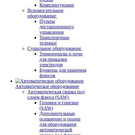
Комплектующие
Вспомогательное
оборудование
Пульты
дистанционного
управления
Транспортные
тележки
Сушильное оборудование
Термопеналы и печи
для прокалки
электродов
Бункеры для хранения
флюсов
Автоматическое оборудование
Автоматическая сварка под
слоем флюса (SAW)
Головки и горелки
(SAW)
Дополнительные
оснащение и опции
для оборудования
автоматической