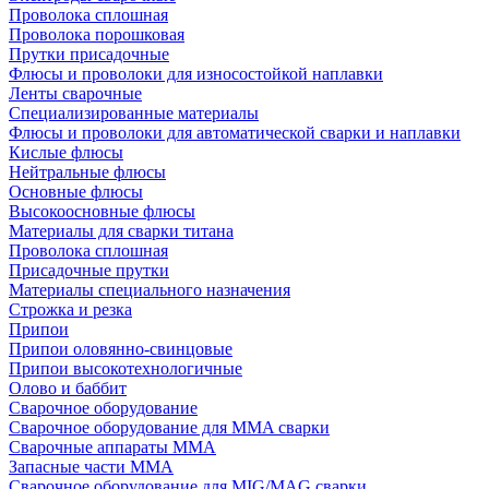
Проволока сплошная
Проволока порошковая
Прутки присадочные
Флюсы и проволоки для износостойкой наплавки
Ленты сварочные
Специализированные материалы
Флюсы и проволоки для автоматической сварки и наплавки
Кислые флюсы
Нейтральные флюсы
Основные флюсы
Высокоосновные флюсы
Материалы для сварки титана
Проволока сплошная
Присадочные прутки
Материалы специального назначения
Строжка и резка
Припои
Припои оловянно-свинцовые
Припои высокотехнологичные
Олово и баббит
Сварочное оборудование
Сварочное оборудование для MMA сварки
Сварочные аппараты MMA
Запасные части MMA
Сварочное оборудование для MIG/MAG сварки