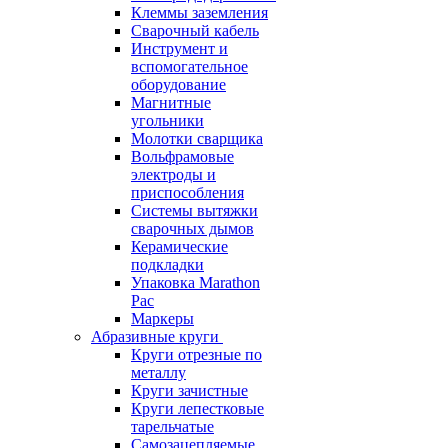
Клеммы заземления
Сварочный кабель
Инструмент и
вспомогательное
оборудование
Магнитные
угольники
Молотки сварщика
Вольфрамовые
электроды и
приспособления
Системы вытяжки
сварочных дымов
Керамические
подкладки
Упаковка Marathon
Pac
Маркеры
Абразивные круги
Круги отрезные по
металлу
Круги зачистные
Круги лепестковые
тарельчатые
Самозацепляемые