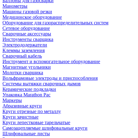
Баллоны для газосварки
Манометры
Машины газовой резки
Медицинское оборудование
Оборудование для газораспределительных систем
Сетевое оборудование
Сварочные аксессуары
Инструменты сварщика
Электрододержатели
Клеммы заземления
Сварочный кабель
Инструмент и вспомогательное оборудование
Магнитные угольники
Молотки сварщика
Вольфрамовые электроды и приспособления
Системы вытяжки сварочных дымов
Керамические подкладки
Упаковка Marathon Pac
Маркеры
Абразивные круги
Круги отрезные по металлу
Круги зачистные
Круги лепестковые тарельчатые
Самозацепляемые шлифовальные круги
Шлифовальные листы