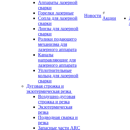
Аппараты лазерной
сварки
Горелки лазерные
Новости
Сопла для лазерной
Акции
сварки
Линзы для лазерной
сварки
Ролики подающего
механизма для
лазерного аппарата
Каналы
направляющие для
лазерного аппарата
Уплотнительные
кольца для лазерной
сварки
Дуговая строжка и
экзотермическая резка
Воздушно-дуговая
строжка и резка
Экзотермическая
резка
Подводная сварка и
резка
Запасные части ARC