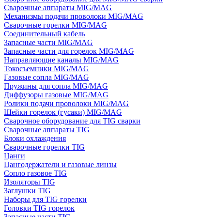
Сварочные аппараты MIG/MAG
Механизмы подачи проволоки MIG/MAG
Сварочные горелки MIG/MAG
Соединительный кабель
Запасные части MIG/MAG
Запасные части для горелок MIG/MAG
Направляющие каналы MIG/MAG
Токосъемники MIG/MAG
Газовые сопла MIG/MAG
Пружины для сопла MIG/MAG
Диффузоры газовые MIG/MAG
Ролики подачи проволоки MIG/MAG
Шейки горелок (гусаки) MIG/MAG
Сварочное оборудование для TIG сварки
Сварочные аппараты TIG
Блоки охлаждения
Сварочные горелки TIG
Цанги
Цангодержатели и газовые линзы
Сопло газовое TIG
Изоляторы TIG
Заглушки TIG
Наборы для TIG горелки
Головки TIG горелок
Запасные части TIG