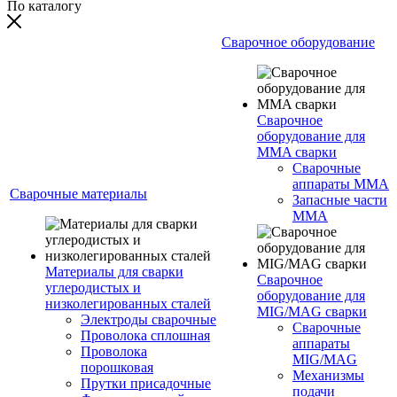
По каталогу
Сварочное оборудование
Сварочное
оборудование для
MMA сварки
Сварочные
аппараты MMA
Сварочные материалы
Запасные части
MMA
Материалы для сварки
Сварочное
углеродистых и
оборудование для
низколегированных сталей
MIG/MAG сварки
Электроды сварочные
Сварочные
Проволока сплошная
аппараты
Проволока
MIG/MAG
порошковая
Механизмы
Прутки присадочные
подачи