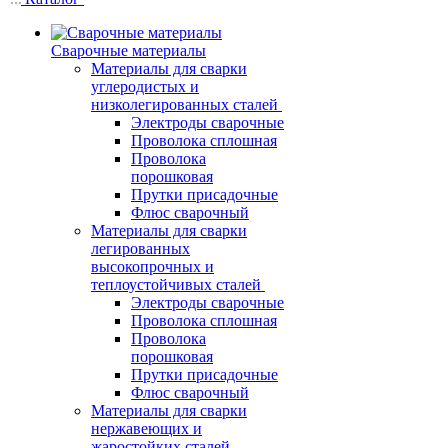
Сварочные материалы
Материалы для сварки
углеродистых и
низколегированных сталей
Электроды сварочные
Проволока сплошная
Проволока
порошковая
Прутки присадочные
Флюс сварочный
Материалы для сварки
легированных
высокопрочных и
теплоустойчивых сталей
Электроды сварочные
Проволока сплошная
Проволока
порошковая
Прутки присадочные
Флюс сварочный
Материалы для сварки
нержавеющих и
жаростойких сталей