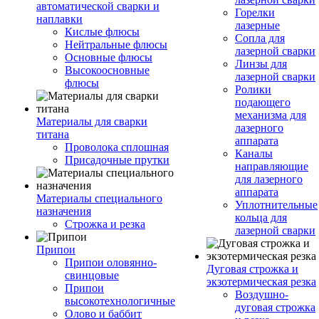
автоматической сварки и
Горелки
наплавки
лазерные
Кислые флюсы
Сопла для
Нейтральные флюсы
лазерной сварки
Основные флюсы
Линзы для
Высокоосновные
лазерной сварки
флюсы
Ролики
подающего
механизма для
Материалы для сварки
лазерного
титана
аппарата
Проволока сплошная
Каналы
Присадочные прутки
направляющие
для лазерного
аппарата
Материалы специального
Уплотнительные
назначения
кольца для
Строжка и резка
лазерной сварки
Припои
Припои оловянно-
Дуговая строжка и
свинцовые
экзотермическая резка
Припои
Воздушно-
высокотехнологичные
дуговая строжка
Олово и баббит