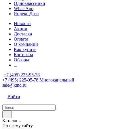
Одноклассники
WhatsApp
Яндекс.Дзен
Новости
Акции
Доставка
Оплата
О компании
Как купить
Контакты
Обзоры
...
+7 (495) 225-95-78
+7 (495) 225-95-78
Многоканальный
sale@ktnd.ru
Войти
Каталог
По всему сайту