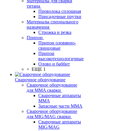
Материалы для сварки
титана
Проволока сплошная
Присадочные прутки
Материалы специального
назначения
Строжка и резка
Припои
Припои оловянно-
свинцовые
Припои
высокотехнологичные
Олово и баббит
+ ЕЩЕ 1
Сварочное оборудование
Сварочное оборудование
для MMA сварки
Сварочные аппараты
MMA
Запасные части MMA
Сварочное оборудование
для MIG/MAG сварки
Сварочные аппараты
MIG/MAG