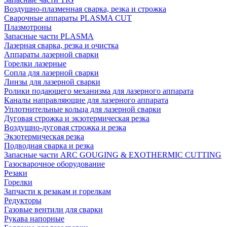
Воздушно-плазменная сварка, резка и строжка
Сварочные аппараты PLASMA CUT
Плазмотроны
Запасные части PLASMA
Лазерная сварка, резка и очистка
Аппараты лазерной сварки
Горелки лазерные
Сопла для лазерной сварки
Линзы для лазерной сварки
Ролики подающего механизма для лазерного аппарата
Каналы направляющие для лазерного аппарата
Уплотнительные кольца для лазерной сварки
Дуговая строжка и экзотермическая резка
Воздушно-дуговая строжка и резка
Экзотермическая резка
Подводная сварка и резка
Запасные части ARC GOUGING & EXOTHERMIC CUTTING
Газосварочное оборудование
Резаки
Горелки
Запчасти к резакам и горелкам
Редукторы
Газовые вентили для сварки
Рукава напорные