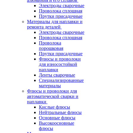
алюминия и его сплавов
Электроды сварочные
Проволока сплошная
Прутки присадочные
Материалы для наплавки и
ремонта деталей
Электроды сварочные
Проволока сплошная
Проволока
порошковая
Прутки присадочные
Флюсы и проволоки
для износостойкой
наплавки
Ленты сварочные
Специализированные
материалы
Флюсы и проволоки для
автоматической сварки и
наплавки
Кислые флюсы
Нейтральные флюсы
Основные флюсы
Высокоосновные
флюсы