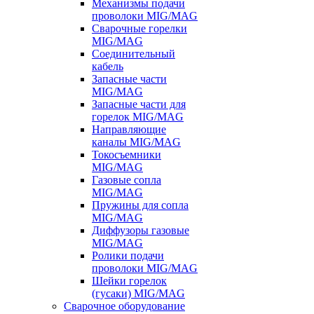
Механизмы подачи
проволоки MIG/MAG
Сварочные горелки
MIG/MAG
Соединительный
кабель
Запасные части
MIG/MAG
Запасные части для
горелок MIG/MAG
Направляющие
каналы MIG/MAG
Токосъемники
MIG/MAG
Газовые сопла
MIG/MAG
Пружины для сопла
MIG/MAG
Диффузоры газовые
MIG/MAG
Ролики подачи
проволоки MIG/MAG
Шейки горелок
(гусаки) MIG/MAG
Сварочное оборудование