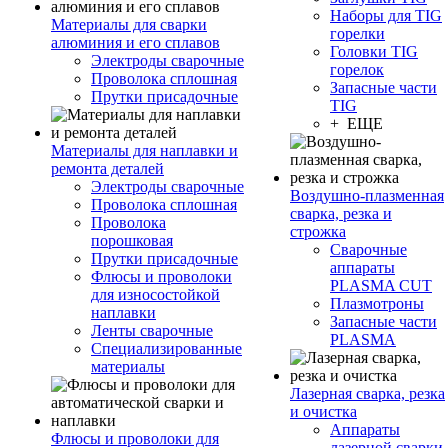
Наборы для TIG
Материалы для сварки
горелки
алюминия и его сплавов
Головки TIG
Электроды сварочные
горелок
Проволока сплошная
Запасные части
Прутки присадочные
TIG
+ ЕЩЕ
Материалы для наплавки и
ремонта деталей
Электроды сварочные
Воздушно-плазменная
Проволока сплошная
сварка, резка и
Проволока
строжка
порошковая
Сварочные
Прутки присадочные
аппараты
Флюсы и проволоки
PLASMA CUT
для износостойкой
Плазмотроны
наплавки
Запасные части
Ленты сварочные
PLASMA
Специализированные
материалы
Лазерная сварка, резка
и очистка
Аппараты
Флюсы и проволоки для
лазерной сварки