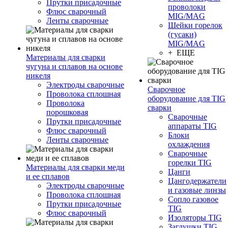
Прутки присадочные
проволоки
Флюс сварочный
MIG/MAG
Ленты сварочные
Шейки горелок
(гусаки)
MIG/MAG
+ ЕЩЕ
Материалы для сварки
чугуна и сплавов на основе
никеля
Электроды сварочные
Сварочное
Проволока сплошная
оборудование для TIG
Проволока
сварки
порошковая
Сварочные
Прутки присадочные
аппараты TIG
Флюс сварочный
Блоки
Ленты сварочные
охлаждения
Сварочные
горелки TIG
Материалы для сварки меди
Цанги
и ее сплавов
Цангодержатели
Электроды сварочные
и газовые линзы
Проволока сплошная
Сопло газовое
Прутки присадочные
TIG
Флюс сварочный
Изоляторы TIG
Заглушки TIG