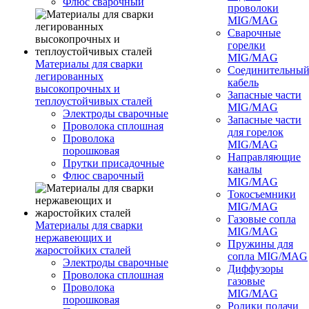
Флюс сварочный
проволоки
MIG/MAG
Сварочные
горелки
MIG/MAG
Материалы для сварки
Соединительны
легированных
кабель
высокопрочных и
Запасные части
теплоустойчивых сталей
MIG/MAG
Электроды сварочные
Запасные части
Проволока сплошная
для горелок
Проволока
MIG/MAG
порошковая
Направляющие
Прутки присадочные
каналы
Флюс сварочный
MIG/MAG
Токосъемники
MIG/MAG
Газовые сопла
Материалы для сварки
MIG/MAG
нержавеющих и
Пружины для
жаростойких сталей
сопла MIG/MAG
Электроды сварочные
Диффузоры
Проволока сплошная
газовые
Проволока
MIG/MAG
порошковая
Ролики подачи