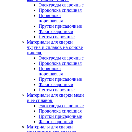
Электроды сварочные
Проволока сплошная
Проволока
порошковая
Прутки присадочные
Флюс сварочный
Ленты сварочные
Материалы для сварки
чугуна и сплавов на основе
никеля
Электроды сварочные
Проволока сплошная
Проволока
порошковая
Прутки присадочные
Флюс сварочный
Ленты сварочные
Материалы для сварки меди
и ее сплавов
Электроды сварочные
Проволока сплошная
Прутки присадочные
Флюс сварочный
Материалы для сварки