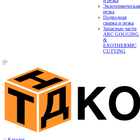
и резка
Экзотермическая
резка
Подводная
сварка и резка
Запасные части
ARC GOUGING
&
EXOTHERMIC
CUTTING
Каталог