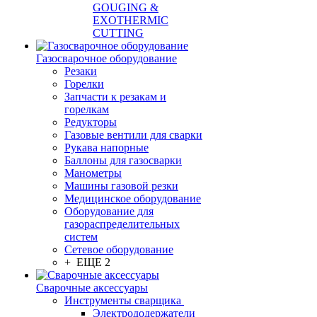
GOUGING &
EXOTHERMIC
CUTTING
Газосварочное оборудование
Резаки
Горелки
Запчасти к резакам и
горелкам
Редукторы
Газовые вентили для сварки
Рукава напорные
Баллоны для газосварки
Манометры
Машины газовой резки
Медицинское оборудование
Оборудование для
газораспределительных
систем
Сетевое оборудование
+ ЕЩЕ 2
Сварочные аксессуары
Инструменты сварщика
Электрододержатели