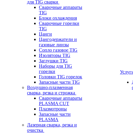
для TIG сварки
Сварочные аппараты
TIG
Блоки охлаждения
Сварочные горелки
TIG
Цанги
Цангодержатели и
газовые линзы
Сопло газовое TIG
Изоляторы TIG
Заглушки TIG
Наборы для TIG
горелки
Услуг
Головки TIG горелок
Запасные части TIG
Воздушно-плазменная
сварка, резка и строжка
Сварочные аппараты
PLASMA CUT
Плазмотроны
Запасные части
PLASMA
Лазерная сварка, резка и
очистка