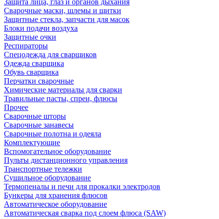
Защита лица, глаз и органов дыхания
Сварочные маски, шлемы и щитки
Защитные стекла, запчасти для масок
Блоки подачи воздуха
Защитные очки
Респираторы
Спецодежда для сварщиков
Одежда сварщика
Обувь сварщика
Перчатки сварочные
Химические материалы для сварки
Травильные пасты, спреи, флюсы
Прочее
Сварочные шторы
Сварочные занавесы
Сварочные полотна и одеяла
Комплектующие
Вспомогательное оборудование
Пульты дистанционного управления
Транспортные тележки
Сушильное оборудование
Термопеналы и печи для прокалки электродов
Бункеры для хранения флюсов
Автоматическое оборудование
Автоматическая сварка под слоем флюса (SAW)