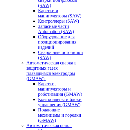
сварки под флюсом
(SAW)
Каретки и
манипуляторы (SAW)
Контроллеры (SAW)
Запасные части
Automation (SAW)
Оборудование для
позиционирования
изделий
Сварочные источники
(SAW)
Автоматическая сварка в
защитных газах
плавящимся электродом
(GMAW)
Каретки,
манипуляторы и
роботизация (GMAW)
Контроллеры и блоки
управления (GMAW)
Подающие
механизмы и горелки
(GMAW)
Автоматическая резка