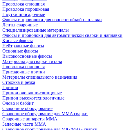
Проволока сплошная
Проволока порошковая
Прутки присадочные
Флюсы и проволоки для износостойкой наплавки
Ленты сварочные
Специализированные материалы
Флюсы и проволоки для автоматической сварки и наплавки
Кислые флюсы
Нейтральные флюсы
Основные флюсы
Высокоосновные флюсы
Материалы для сварки титана
Проволока сплошная
Присадочные прутки
Материалы специального назначения
Строжка и резка
Припои
Припои оловянно-свинцовые
Припои высокотехнологичные
Олово и баббит
Сварочное оборудование
Сварочное оборудование для MMA сварки
Сварочные аппараты MMA
Запасные части MMA
Сварочное оборудование для MIG/MAG сварки