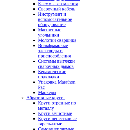
Клеммы заземления
Сварочный кабель
Инструмент и
вспомогательное
оборудование
Магнитные
угольники
Молотки сварщика
Вольфрамовые
электроды и
приспособления
Системы вытяжки
сварочных дымов
Керамические
подкладки
Упаковка Marathon
Pac
Маркеры
Абразивные круги
Круги отрезные по
металлу
Круги зачистные
Круги лепестковые
тарельчатые
Самозацепляемые