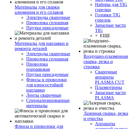
Наборы для TIG
Материалы для сварки
горелки
алюминия и его сплавов
Головки TIG
Электроды сварочные
горелок
Проволока сплошная
Запасные части
Прутки присадочные
TIG
+ ЕЩЕ
Материалы для наплавки и
ремонта деталей
Электроды сварочные
Воздушно-плазменная
Проволока сплошная
сварка, резка и
Проволока
строжка
порошковая
Сварочные
Прутки присадочные
аппараты
Флюсы и проволоки
PLASMA CUT
для износостойкой
Плазмотроны
наплавки
Запасные части
Ленты сварочные
PLASMA
Специализированные
материалы
Лазерная сварка, резка
и очистка
Аппараты
Флюсы и проволоки для
лазерной сварки