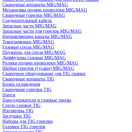
Сварочные аппараты MIG/MAG
Механизмы подачи проволоки MIG/MAG
Сварочные горелки MIG/MAG
Соединительный кабель
Запасные части MIG/MAG
Запасные части для горелок MIG/MAG
Направляющие каналы MIG/MAG
Токосъемники MIG/MAG
Газовые сопла MIG/MAG
Пружины для сопла MIG/MAG
Диффузоры газовые MIG/MAG
Ролики подачи проволоки MIG/MAG
Шейки горелок (гусаки) MIG/MAG
Сварочное оборудование для TIG сварки
Сварочные аппараты TIG
Блоки охлаждения
Сварочные горелки TIG
Цанги
Цангодержатели и газовые линзы
Сопло газовое TIG
Изоляторы TIG
Заглушки TIG
Наборы для TIG горелки
Головки TIG горелок
Запасные части TIG