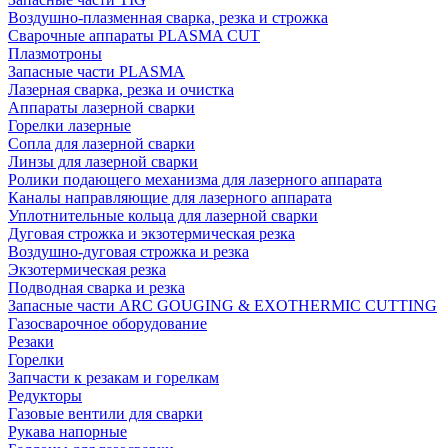
Воздушно-плазменная сварка, резка и строжка
Сварочные аппараты PLASMA CUT
Плазмотроны
Запасные части PLASMA
Лазерная сварка, резка и очистка
Аппараты лазерной сварки
Горелки лазерные
Сопла для лазерной сварки
Линзы для лазерной сварки
Ролики подающего механизма для лазерного аппарата
Каналы направляющие для лазерного аппарата
Уплотнительные кольца для лазерной сварки
Дуговая строжка и экзотермическая резка
Воздушно-дуговая строжка и резка
Экзотермическая резка
Подводная сварка и резка
Запасные части ARC GOUGING & EXOTHERMIC CUTTING
Газосварочное оборудование
Резаки
Горелки
Запчасти к резакам и горелкам
Редукторы
Газовые вентили для сварки
Рукава напорные