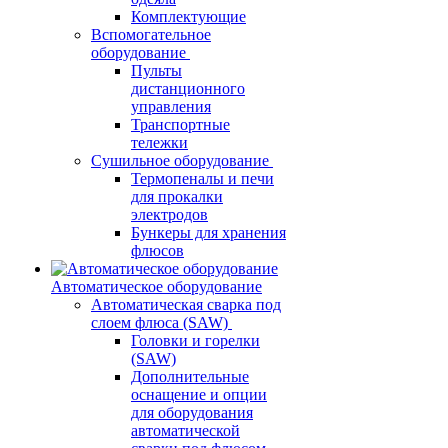
Комплектующие
Вспомогательное
оборудование
Пульты
дистанционного
управления
Транспортные
тележки
Сушильное оборудование
Термопеналы и печи
для прокалки
электродов
Бункеры для хранения
флюсов
Автоматическое оборудование
Автоматическая сварка под
слоем флюса (SAW)
Головки и горелки
(SAW)
Дополнительные
оснащение и опции
для оборудования
автоматической