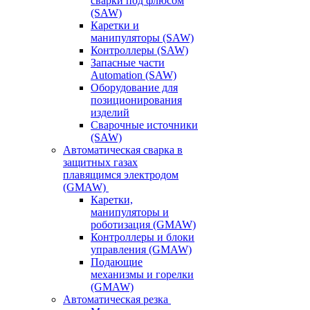
сварки под флюсом
(SAW)
Каретки и
манипуляторы (SAW)
Контроллеры (SAW)
Запасные части
Automation (SAW)
Оборудование для
позиционирования
изделий
Сварочные источники
(SAW)
Автоматическая сварка в
защитных газах
плавящимся электродом
(GMAW)
Каретки,
манипуляторы и
роботизация (GMAW)
Контроллеры и блоки
управления (GMAW)
Подающие
механизмы и горелки
(GMAW)
Автоматическая резка