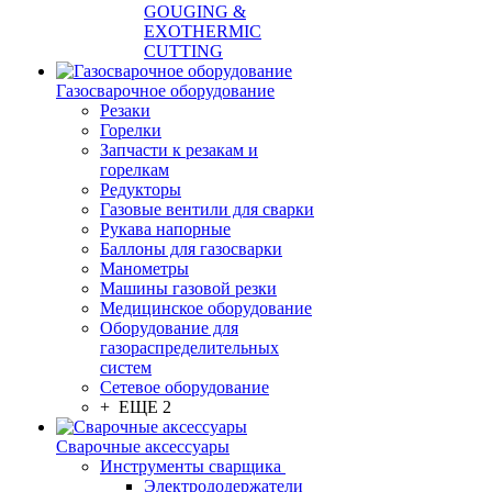
GOUGING &
EXOTHERMIC
CUTTING
Газосварочное оборудование
Резаки
Горелки
Запчасти к резакам и
горелкам
Редукторы
Газовые вентили для сварки
Рукава напорные
Баллоны для газосварки
Манометры
Машины газовой резки
Медицинское оборудование
Оборудование для
газораспределительных
систем
Сетевое оборудование
+ ЕЩЕ 2
Сварочные аксессуары
Инструменты сварщика
Электрододержатели