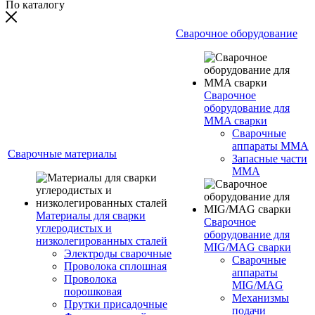
По каталогу
Сварочное оборудование
Сварочное
оборудование для
MMA сварки
Сварочные
аппараты MMA
Сварочные материалы
Запасные части
MMA
Материалы для сварки
Сварочное
углеродистых и
оборудование для
низколегированных сталей
MIG/MAG сварки
Электроды сварочные
Сварочные
Проволока сплошная
аппараты
Проволока
MIG/MAG
порошковая
Механизмы
Прутки присадочные
подачи