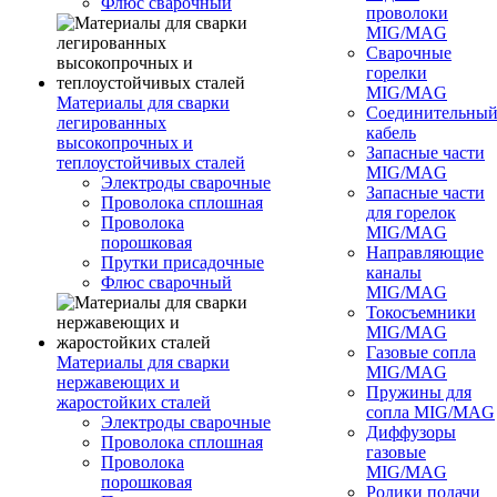
Флюс сварочный
проволоки
MIG/MAG
Сварочные
горелки
MIG/MAG
Материалы для сварки
Соединительны
легированных
кабель
высокопрочных и
Запасные части
теплоустойчивых сталей
MIG/MAG
Электроды сварочные
Запасные части
Проволока сплошная
для горелок
Проволока
MIG/MAG
порошковая
Направляющие
Прутки присадочные
каналы
Флюс сварочный
MIG/MAG
Токосъемники
MIG/MAG
Газовые сопла
Материалы для сварки
MIG/MAG
нержавеющих и
Пружины для
жаростойких сталей
сопла MIG/MAG
Электроды сварочные
Диффузоры
Проволока сплошная
газовые
Проволока
MIG/MAG
порошковая
Ролики подачи