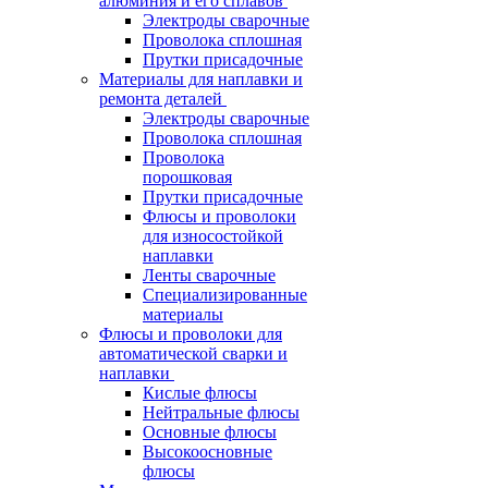
алюминия и его сплавов
Электроды сварочные
Проволока сплошная
Прутки присадочные
Материалы для наплавки и
ремонта деталей
Электроды сварочные
Проволока сплошная
Проволока
порошковая
Прутки присадочные
Флюсы и проволоки
для износостойкой
наплавки
Ленты сварочные
Специализированные
материалы
Флюсы и проволоки для
автоматической сварки и
наплавки
Кислые флюсы
Нейтральные флюсы
Основные флюсы
Высокоосновные
флюсы