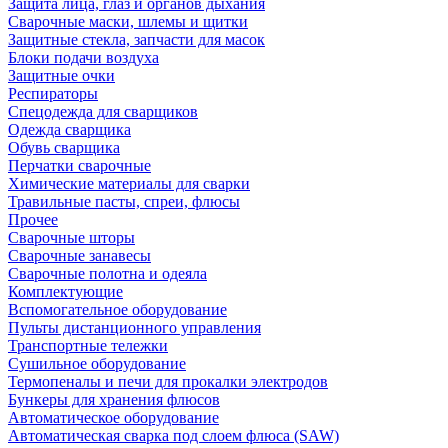
Защита лица, глаз и органов дыхания
Сварочные маски, шлемы и щитки
Защитные стекла, запчасти для масок
Блоки подачи воздуха
Защитные очки
Респираторы
Спецодежда для сварщиков
Одежда сварщика
Обувь сварщика
Перчатки сварочные
Химические материалы для сварки
Травильные пасты, спреи, флюсы
Прочее
Сварочные шторы
Сварочные занавесы
Сварочные полотна и одеяла
Комплектующие
Вспомогательное оборудование
Пульты дистанционного управления
Транспортные тележки
Сушильное оборудование
Термопеналы и печи для прокалки электродов
Бункеры для хранения флюсов
Автоматическое оборудование
Автоматическая сварка под слоем флюса (SAW)