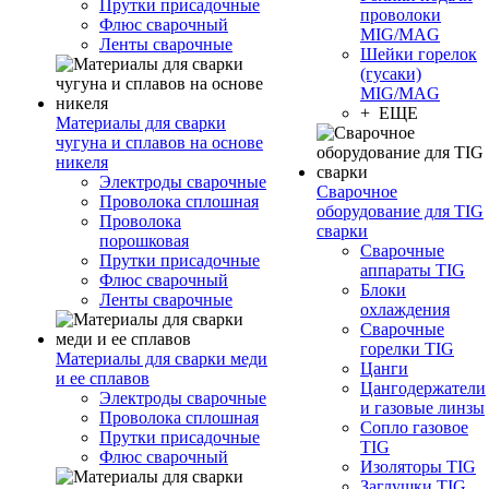
Прутки присадочные
проволоки
Флюс сварочный
MIG/MAG
Ленты сварочные
Шейки горелок
(гусаки)
MIG/MAG
+ ЕЩЕ
Материалы для сварки
чугуна и сплавов на основе
никеля
Электроды сварочные
Сварочное
Проволока сплошная
оборудование для TIG
Проволока
сварки
порошковая
Сварочные
Прутки присадочные
аппараты TIG
Флюс сварочный
Блоки
Ленты сварочные
охлаждения
Сварочные
горелки TIG
Материалы для сварки меди
Цанги
и ее сплавов
Цангодержатели
Электроды сварочные
и газовые линзы
Проволока сплошная
Сопло газовое
Прутки присадочные
TIG
Флюс сварочный
Изоляторы TIG
Заглушки TIG