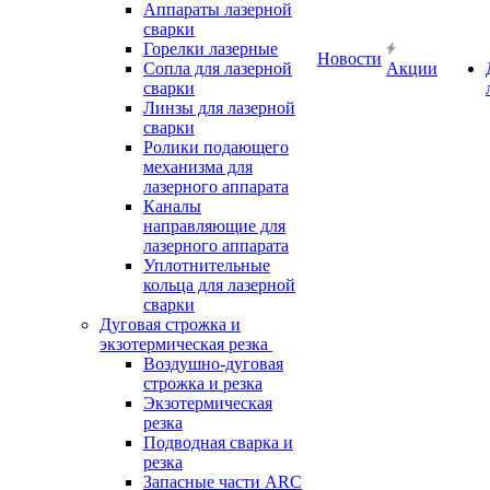
Аппараты лазерной
сварки
Горелки лазерные
Новости
Сопла для лазерной
Акции
сварки
Линзы для лазерной
сварки
Ролики подающего
механизма для
лазерного аппарата
Каналы
направляющие для
лазерного аппарата
Уплотнительные
кольца для лазерной
сварки
Дуговая строжка и
экзотермическая резка
Воздушно-дуговая
строжка и резка
Экзотермическая
резка
Подводная сварка и
резка
Запасные части ARC