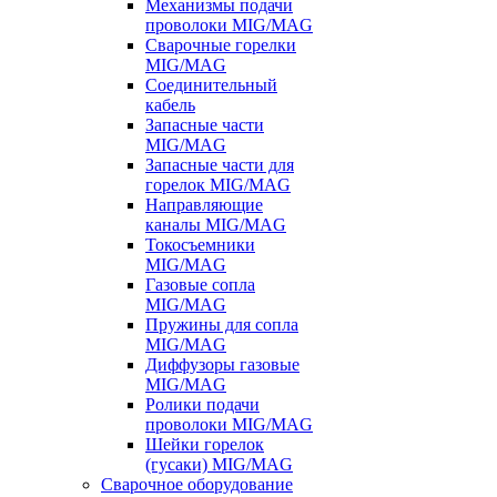
Механизмы подачи
проволоки MIG/MAG
Сварочные горелки
MIG/MAG
Соединительный
кабель
Запасные части
MIG/MAG
Запасные части для
горелок MIG/MAG
Направляющие
каналы MIG/MAG
Токосъемники
MIG/MAG
Газовые сопла
MIG/MAG
Пружины для сопла
MIG/MAG
Диффузоры газовые
MIG/MAG
Ролики подачи
проволоки MIG/MAG
Шейки горелок
(гусаки) MIG/MAG
Сварочное оборудование