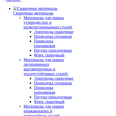
Сварочные материалы
Материалы для сварки
углеродистых и
низколегированных сталей
Электроды сварочные
Проволока сплошная
Проволока
порошковая
Прутки присадочные
Флюс сварочный
Материалы для сварки
легированных
высокопрочных и
теплоустойчивых сталей
Электроды сварочные
Проволока сплошная
Проволока
порошковая
Прутки присадочные
Флюс сварочный
Материалы для сварки
нержавеющих и
жаростойких сталей