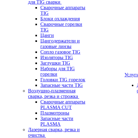
для TIG сварки
Сварочные аппараты
TIG
Блоки охлаждения
Сварочные горелки
TIG
Цанги
Цангодержатели и
газовые линзы
Сопло газовое TIG
Изоляторы TIG
Заглушки TIG
Наборы для TIG
горелки
Услуг
Головки TIG горелок
Запасные части TIG
Воздушно-плазменная
сварка, резка и строжка
Сварочные аппараты
PLASMA CUT
Плазмотроны
Запасные части
PLASMA
Лазерная сварка, резка и
очистка