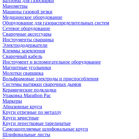
Баллоны для газосварки
Манометры
Машины газовой резки
Медицинское оборудование
Оборудование для газораспределительных систем
Сетевое оборудование
Сварочные аксессуары
Инструменты сварщика
Электрододержатели
Клеммы заземления
Сварочный кабель
Инструмент и вспомогательное оборудование
Магнитные угольники
Молотки сварщика
Вольфрамовые электроды и приспособления
Системы вытяжки сварочных дымов
Керамические подкладки
Упаковка Marathon Pac
Маркеры
Абразивные круги
Круги отрезные по металлу
Круги зачистные
Круги лепестковые тарельчатые
Самозацепляемые шлифовальные круги
Шлифовальные листы