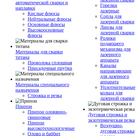
автоматической сварки и
Горелки
наплавки
лазерные
Кислые флюсы
Сопла для
Нейтральные флюсы
лазерной сварки
Основные флюсы
Линзы для
Высокоосновные
лазерной сварки
флюсы
Ролики
подающего
механизма для
Материалы для сварки
лазерного
титана
аппарата
Проволока сплошная
Каналы
Присадочные прутки
направляющие
для лазерного
аппарата
Материалы специального
Уплотнительные
назначения
кольца для
Строжка и резка
лазерной сварки
Припои
Припои оловянно-
Дуговая строжка и
свинцовые
экзотермическая резка
Припои
Воздушно-
высокотехнологичные
дуговая строжка
Олово и баббит