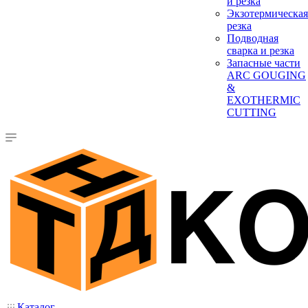
и резка
Экзотермическая
резка
Подводная
сварка и резка
Запасные части
ARC GOUGING
&
EXOTHERMIC
CUTTING
Каталог