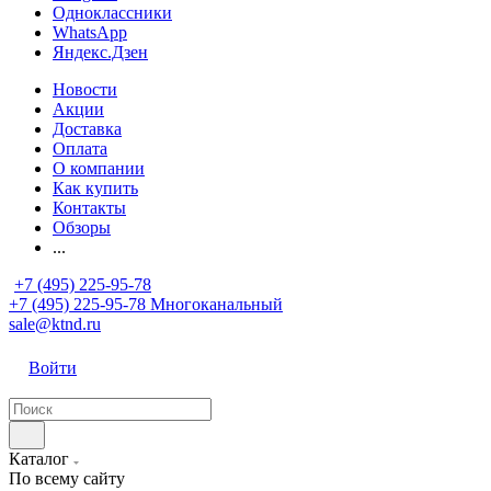
Одноклассники
WhatsApp
Яндекс.Дзен
Новости
Акции
Доставка
Оплата
О компании
Как купить
Контакты
Обзоры
...
+7 (495) 225-95-78
+7 (495) 225-95-78
Многоканальный
sale@ktnd.ru
Войти
Каталог
По всему сайту