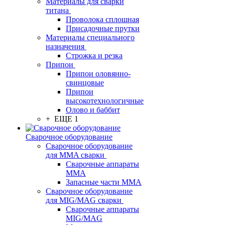
Материалы для сварки
титана
Проволока сплошная
Присадочные прутки
Материалы специального
назначения
Строжка и резка
Припои
Припои оловянно-
свинцовые
Припои
высокотехнологичные
Олово и баббит
+ ЕЩЕ 1
Сварочное оборудование
Сварочное оборудование
для MMA сварки
Сварочные аппараты
MMA
Запасные части MMA
Сварочное оборудование
для MIG/MAG сварки
Сварочные аппараты
MIG/MAG