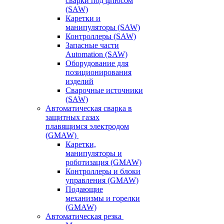
сварки под флюсом
(SAW)
Каретки и
манипуляторы (SAW)
Контроллеры (SAW)
Запасные части
Automation (SAW)
Оборудование для
позиционирования
изделий
Сварочные источники
(SAW)
Автоматическая сварка в
защитных газах
плавящимся электродом
(GMAW)
Каретки,
манипуляторы и
роботизация (GMAW)
Контроллеры и блоки
управления (GMAW)
Подающие
механизмы и горелки
(GMAW)
Автоматическая резка