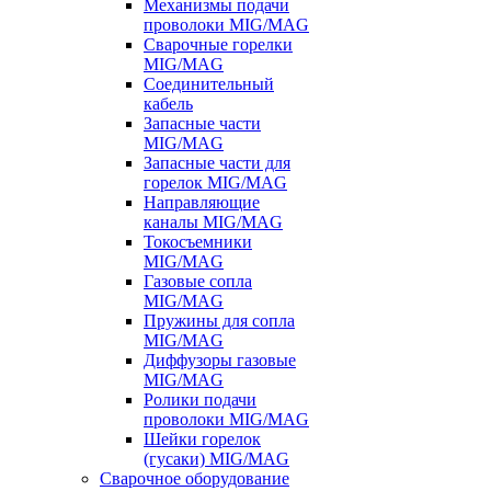
Механизмы подачи
проволоки MIG/MAG
Сварочные горелки
MIG/MAG
Соединительный
кабель
Запасные части
MIG/MAG
Запасные части для
горелок MIG/MAG
Направляющие
каналы MIG/MAG
Токосъемники
MIG/MAG
Газовые сопла
MIG/MAG
Пружины для сопла
MIG/MAG
Диффузоры газовые
MIG/MAG
Ролики подачи
проволоки MIG/MAG
Шейки горелок
(гусаки) MIG/MAG
Сварочное оборудование