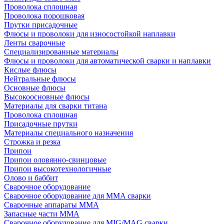
Проволока сплошная
Проволока порошковая
Прутки присадочные
Флюсы и проволоки для износостойкой наплавки
Ленты сварочные
Специализированные материалы
Флюсы и проволоки для автоматической сварки и наплавки
Кислые флюсы
Нейтральные флюсы
Основные флюсы
Высокоосновные флюсы
Материалы для сварки титана
Проволока сплошная
Присадочные прутки
Материалы специального назначения
Строжка и резка
Припои
Припои оловянно-свинцовые
Припои высокотехнологичные
Олово и баббит
Сварочное оборудование
Сварочное оборудование для MMA сварки
Сварочные аппараты MMA
Запасные части MMA
Сварочное оборудование для MIG/MAG сварки