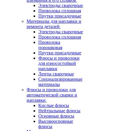
алюминия и его сплавов
Электроды сварочные
Проволока сплошная
Прутки присадочные
Материалы для наплавки и
ремонта деталей
Электроды сварочные
Проволока сплошная
Проволока
порошковая
Прутки присадочные
Флюсы и проволоки
для износостойкой
наплавки
Ленты сварочные
Специализированные
материалы
Флюсы и проволоки для
автоматической сварки и
наплавки
Кислые флюсы
Нейтральные флюсы
Основные флюсы
Высокоосновные
флюсы