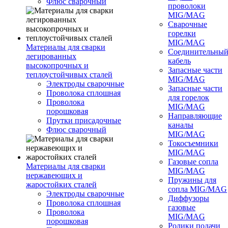
Флюс сварочный
проволоки
MIG/MAG
Сварочные
горелки
MIG/MAG
Материалы для сварки
Соединительны
легированных
кабель
высокопрочных и
Запасные части
теплоустойчивых сталей
MIG/MAG
Электроды сварочные
Запасные части
Проволока сплошная
для горелок
Проволока
MIG/MAG
порошковая
Направляющие
Прутки присадочные
каналы
Флюс сварочный
MIG/MAG
Токосъемники
MIG/MAG
Газовые сопла
Материалы для сварки
MIG/MAG
нержавеющих и
Пружины для
жаростойких сталей
сопла MIG/MAG
Электроды сварочные
Диффузоры
Проволока сплошная
газовые
Проволока
MIG/MAG
порошковая
Ролики подачи