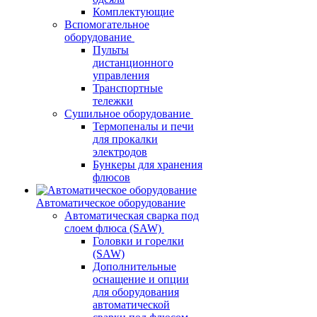
Комплектующие
Вспомогательное
оборудование
Пульты
дистанционного
управления
Транспортные
тележки
Сушильное оборудование
Термопеналы и печи
для прокалки
электродов
Бункеры для хранения
флюсов
Автоматическое оборудование
Автоматическая сварка под
слоем флюса (SAW)
Головки и горелки
(SAW)
Дополнительные
оснащение и опции
для оборудования
автоматической