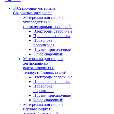
Сварочные материалы
Материалы для сварки
углеродистых и
низколегированных сталей
Электроды сварочные
Проволока сплошная
Проволока
порошковая
Прутки присадочные
Флюс сварочный
Материалы для сварки
легированных
высокопрочных и
теплоустойчивых сталей
Электроды сварочные
Проволока сплошная
Проволока
порошковая
Прутки присадочные
Флюс сварочный
Материалы для сварки
нержавеющих и
жаростойких сталей