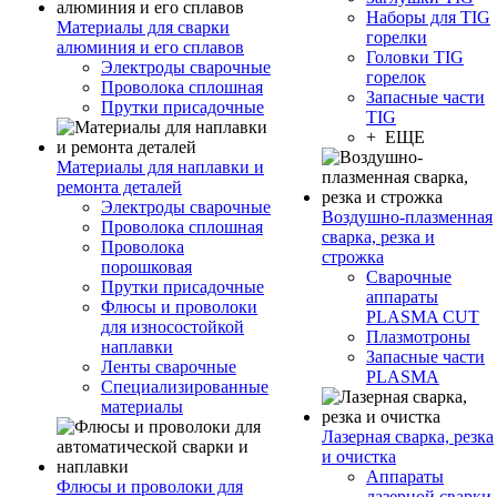
Наборы для TIG
Материалы для сварки
горелки
алюминия и его сплавов
Головки TIG
Электроды сварочные
горелок
Проволока сплошная
Запасные части
Прутки присадочные
TIG
+ ЕЩЕ
Материалы для наплавки и
ремонта деталей
Электроды сварочные
Воздушно-плазменная
Проволока сплошная
сварка, резка и
Проволока
строжка
порошковая
Сварочные
Прутки присадочные
аппараты
Флюсы и проволоки
PLASMA CUT
для износостойкой
Плазмотроны
наплавки
Запасные части
Ленты сварочные
PLASMA
Специализированные
материалы
Лазерная сварка, резка
и очистка
Аппараты
Флюсы и проволоки для
лазерной сварки