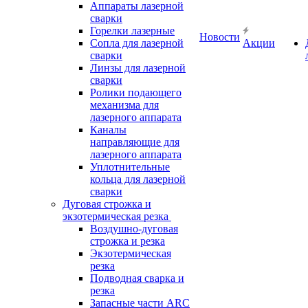
Аппараты лазерной
сварки
Горелки лазерные
Новости
Сопла для лазерной
Акции
сварки
Линзы для лазерной
сварки
Ролики подающего
механизма для
лазерного аппарата
Каналы
направляющие для
лазерного аппарата
Уплотнительные
кольца для лазерной
сварки
Дуговая строжка и
экзотермическая резка
Воздушно-дуговая
строжка и резка
Экзотермическая
резка
Подводная сварка и
резка
Запасные части ARC