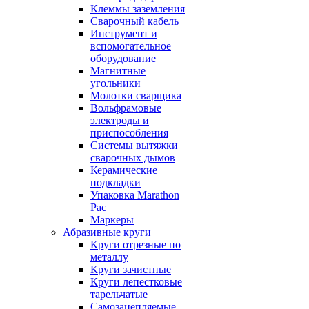
Клеммы заземления
Сварочный кабель
Инструмент и
вспомогательное
оборудование
Магнитные
угольники
Молотки сварщика
Вольфрамовые
электроды и
приспособления
Системы вытяжки
сварочных дымов
Керамические
подкладки
Упаковка Marathon
Pac
Маркеры
Абразивные круги
Круги отрезные по
металлу
Круги зачистные
Круги лепестковые
тарельчатые
Самозацепляемые