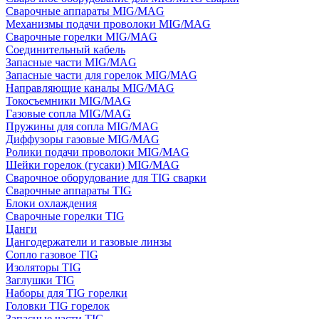
Сварочные аппараты MIG/MAG
Механизмы подачи проволоки MIG/MAG
Сварочные горелки MIG/MAG
Соединительный кабель
Запасные части MIG/MAG
Запасные части для горелок MIG/MAG
Направляющие каналы MIG/MAG
Токосъемники MIG/MAG
Газовые сопла MIG/MAG
Пружины для сопла MIG/MAG
Диффузоры газовые MIG/MAG
Ролики подачи проволоки MIG/MAG
Шейки горелок (гусаки) MIG/MAG
Сварочное оборудование для TIG сварки
Сварочные аппараты TIG
Блоки охлаждения
Сварочные горелки TIG
Цанги
Цангодержатели и газовые линзы
Сопло газовое TIG
Изоляторы TIG
Заглушки TIG
Наборы для TIG горелки
Головки TIG горелок
Запасные части TIG