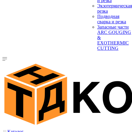
и резка
Экзотермическая
резка
Подводная
сварка и резка
Запасные части
ARC GOUGING
&
EXOTHERMIC
CUTTING
Каталог