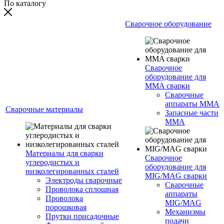
По каталогу
Сварочное оборудование
Сварочное
оборудование для
MMA сварки
Сварочные
аппараты MMA
Сварочные материалы
Запасные части
MMA
Материалы для сварки
Сварочное
углеродистых и
оборудование для
низколегированных сталей
MIG/MAG сварки
Электроды сварочные
Сварочные
Проволока сплошная
аппараты
Проволока
MIG/MAG
порошковая
Механизмы
Прутки присадочные
подачи