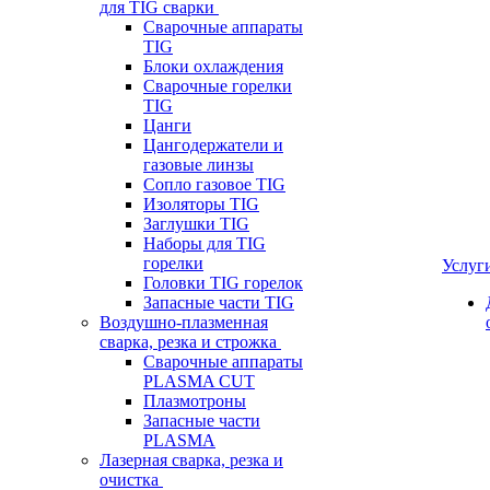
для TIG сварки
Сварочные аппараты
TIG
Блоки охлаждения
Сварочные горелки
TIG
Цанги
Цангодержатели и
газовые линзы
Сопло газовое TIG
Изоляторы TIG
Заглушки TIG
Наборы для TIG
горелки
Услуг
Головки TIG горелок
Запасные части TIG
Воздушно-плазменная
сварка, резка и строжка
Сварочные аппараты
PLASMA CUT
Плазмотроны
Запасные части
PLASMA
Лазерная сварка, резка и
очистка