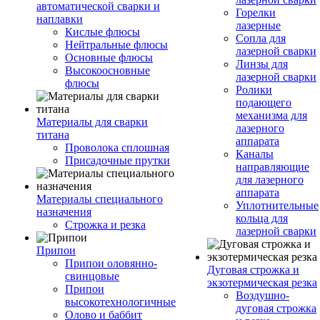
автоматической сварки и
Горелки
наплавки
лазерные
Кислые флюсы
Сопла для
Нейтральные флюсы
лазерной сварки
Основные флюсы
Линзы для
Высокоосновные
лазерной сварки
флюсы
Ролики
подающего
механизма для
Материалы для сварки
лазерного
титана
аппарата
Проволока сплошная
Каналы
Присадочные прутки
направляющие
для лазерного
аппарата
Материалы специального
Уплотнительные
назначения
кольца для
Строжка и резка
лазерной сварки
Припои
Припои оловянно-
Дуговая строжка и
свинцовые
экзотермическая резка
Припои
Воздушно-
высокотехнологичные
дуговая строжка
Олово и баббит