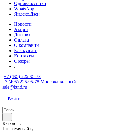
Одноклассники
WhatsApp
Яндекс.Дзен
Новости
Акции
Доставка
Оплата
О компании
Как купить
Контакты
Обзоры
...
+7 (495) 225-95-78
+7 (495) 225-95-78
Многоканальный
sale@ktnd.ru
Войти
Каталог
По всему сайту