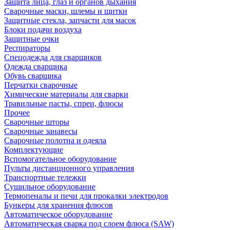
Защита лица, глаз и органов дыхания
Сварочные маски, шлемы и щитки
Защитные стекла, запчасти для масок
Блоки подачи воздуха
Защитные очки
Респираторы
Спецодежда для сварщиков
Одежда сварщика
Обувь сварщика
Перчатки сварочные
Химические материалы для сварки
Травильные пасты, спреи, флюсы
Прочее
Сварочные шторы
Сварочные занавесы
Сварочные полотна и одеяла
Комплектующие
Вспомогательное оборудование
Пульты дистанционного управления
Транспортные тележки
Сушильное оборудование
Термопеналы и печи для прокалки электродов
Бункеры для хранения флюсов
Автоматическое оборудование
Автоматическая сварка под слоем флюса (SAW)