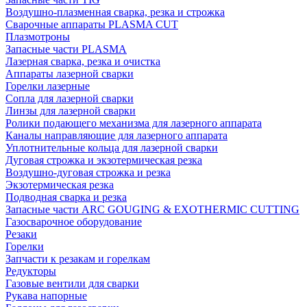
Воздушно-плазменная сварка, резка и строжка
Сварочные аппараты PLASMA CUT
Плазмотроны
Запасные части PLASMA
Лазерная сварка, резка и очистка
Аппараты лазерной сварки
Горелки лазерные
Сопла для лазерной сварки
Линзы для лазерной сварки
Ролики подающего механизма для лазерного аппарата
Каналы направляющие для лазерного аппарата
Уплотнительные кольца для лазерной сварки
Дуговая строжка и экзотермическая резка
Воздушно-дуговая строжка и резка
Экзотермическая резка
Подводная сварка и резка
Запасные части ARC GOUGING & EXOTHERMIC CUTTING
Газосварочное оборудование
Резаки
Горелки
Запчасти к резакам и горелкам
Редукторы
Газовые вентили для сварки
Рукава напорные