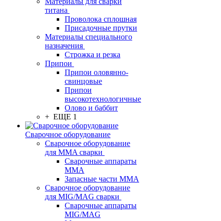
Материалы для сварки
титана
Проволока сплошная
Присадочные прутки
Материалы специального
назначения
Строжка и резка
Припои
Припои оловянно-
свинцовые
Припои
высокотехнологичные
Олово и баббит
+ ЕЩЕ 1
Сварочное оборудование
Сварочное оборудование
для MMA сварки
Сварочные аппараты
MMA
Запасные части MMA
Сварочное оборудование
для MIG/MAG сварки
Сварочные аппараты
MIG/MAG