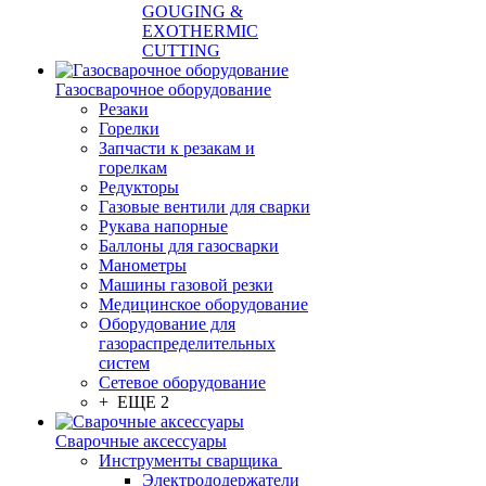
GOUGING &
EXOTHERMIC
CUTTING
Газосварочное оборудование
Резаки
Горелки
Запчасти к резакам и
горелкам
Редукторы
Газовые вентили для сварки
Рукава напорные
Баллоны для газосварки
Манометры
Машины газовой резки
Медицинское оборудование
Оборудование для
газораспределительных
систем
Сетевое оборудование
+ ЕЩЕ 2
Сварочные аксессуары
Инструменты сварщика
Электрододержатели