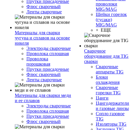
Прутки присадочные
проволоки
Флюс сварочный
MIG/MAG
Ленты сварочные
Шейки горелок
(гусаки)
MIG/MAG
+ ЕЩЕ
Материалы для сварки
чугуна и сплавов на основе
никеля
Электроды сварочные
Сварочное
Проволока сплошная
оборудование для TIG
Проволока
сварки
порошковая
Сварочные
Прутки присадочные
аппараты TIG
Флюс сварочный
Блоки
Ленты сварочные
охлаждения
Сварочные
горелки TIG
Материалы для сварки меди
Цанги
и ее сплавов
Цангодержатели
Электроды сварочные
и газовые линзы
Проволока сплошная
Сопло газовое
Прутки присадочные
TIG
Флюс сварочный
Изоляторы TIG
Заглушки TIG