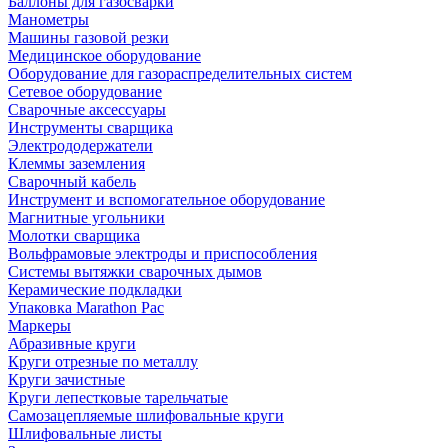
Баллоны для газосварки
Манометры
Машины газовой резки
Медицинское оборудование
Оборудование для газораспределительных систем
Сетевое оборудование
Сварочные аксессуары
Инструменты сварщика
Электрододержатели
Клеммы заземления
Сварочный кабель
Инструмент и вспомогательное оборудование
Магнитные угольники
Молотки сварщика
Вольфрамовые электроды и приспособления
Системы вытяжки сварочных дымов
Керамические подкладки
Упаковка Marathon Pac
Маркеры
Абразивные круги
Круги отрезные по металлу
Круги зачистные
Круги лепестковые тарельчатые
Самозацепляемые шлифовальные круги
Шлифовальные листы