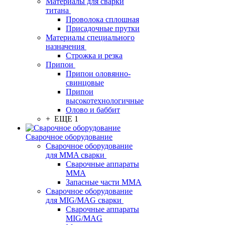
Материалы для сварки
титана
Проволока сплошная
Присадочные прутки
Материалы специального
назначения
Строжка и резка
Припои
Припои оловянно-
свинцовые
Припои
высокотехнологичные
Олово и баббит
+ ЕЩЕ 1
Сварочное оборудование
Сварочное оборудование
для MMA сварки
Сварочные аппараты
MMA
Запасные части MMA
Сварочное оборудование
для MIG/MAG сварки
Сварочные аппараты
MIG/MAG