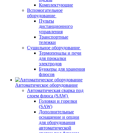
Комплектующие
Вспомогательное
оборудование
Пульты
дистанционного
управления
Транспортные
тележки
Сушильное оборудование
Термопеналы и печи
для прокалки
электродов
Бункеры для хранения
флюсов
Автоматическое оборудование
Автоматическая сварка под
слоем флюса (SAW)
Головки и горелки
(SAW)
Дополнительные
оснащение и опции
для оборудования
автоматической