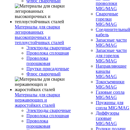
Флюс сварочный
проволоки
MIG/MAG
Сварочные
горелки
MIG/MAG
Материалы для сварки
Соединительны
легированных
кабель
высокопрочных и
Запасные части
теплоустойчивых сталей
MIG/MAG
Электроды сварочные
Запасные части
Проволока сплошная
для горелок
Проволока
MIG/MAG
порошковая
Направляющие
Прутки присадочные
каналы
Флюс сварочный
MIG/MAG
Токосъемники
MIG/MAG
Газовые сопла
Материалы для сварки
MIG/MAG
нержавеющих и
Пружины для
жаростойких сталей
сопла MIG/MAG
Электроды сварочные
Диффузоры
Проволока сплошная
газовые
Проволока
MIG/MAG
порошковая
Ролики подачи