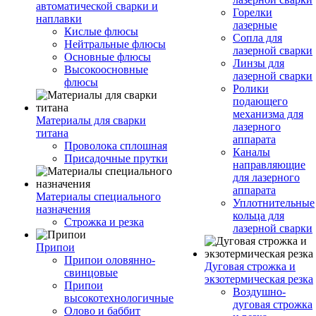
автоматической сварки и
Горелки
наплавки
лазерные
Кислые флюсы
Сопла для
Нейтральные флюсы
лазерной сварки
Основные флюсы
Линзы для
Высокоосновные
лазерной сварки
флюсы
Ролики
подающего
механизма для
Материалы для сварки
лазерного
титана
аппарата
Проволока сплошная
Каналы
Присадочные прутки
направляющие
для лазерного
аппарата
Материалы специального
Уплотнительные
назначения
кольца для
Строжка и резка
лазерной сварки
Припои
Припои оловянно-
Дуговая строжка и
свинцовые
экзотермическая резка
Припои
Воздушно-
высокотехнологичные
дуговая строжка
Олово и баббит