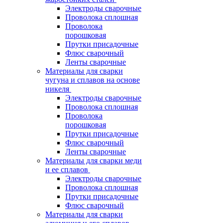
Электроды сварочные
Проволока сплошная
Проволока
порошковая
Прутки присадочные
Флюс сварочный
Ленты сварочные
Материалы для сварки
чугуна и сплавов на основе
никеля
Электроды сварочные
Проволока сплошная
Проволока
порошковая
Прутки присадочные
Флюс сварочный
Ленты сварочные
Материалы для сварки меди
и ее сплавов
Электроды сварочные
Проволока сплошная
Прутки присадочные
Флюс сварочный
Материалы для сварки