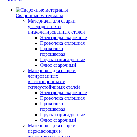
Сварочные материалы
Материалы для сварки
углеродистых и
низколегированных сталей
Электроды сварочные
Проволока сплошная
Проволока
порошковая
Прутки присадочные
Флюс сварочный
Материалы для сварки
легированных
высокопрочных и
теплоустойчивых сталей
Электроды сварочные
Проволока сплошная
Проволока
порошковая
Прутки присадочные
Флюс сварочный
Материалы для сварки
нержавеющих и
жаростойких сталей