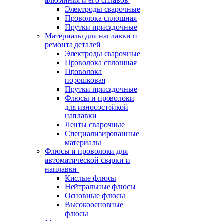
алюминия и его сплавов
Электроды сварочные
Проволока сплошная
Прутки присадочные
Материалы для наплавки и
ремонта деталей
Электроды сварочные
Проволока сплошная
Проволока
порошковая
Прутки присадочные
Флюсы и проволоки
для износостойкой
наплавки
Ленты сварочные
Специализированные
материалы
Флюсы и проволоки для
автоматической сварки и
наплавки
Кислые флюсы
Нейтральные флюсы
Основные флюсы
Высокоосновные
флюсы