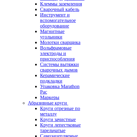
Клеммы заземления
Сварочный кабель
Инструмент и
вспомогательное
оборудование
Магнитные
угольники
Молотки сварщика
Вольфрамовые
электроды и
приспособления
Системы вытяжки
сварочных дымов
Керамические
подкладки
Упаковка Marathon
Pac
Маркеры
Абразивные круги
Круги отрезные по
металлу
Круги зачистные
Круги лепестковые
тарельчатые
Самозацепляемые