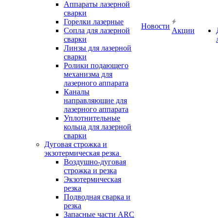
Аппараты лазерной
сварки
Горелки лазерные
Новости
Сопла для лазерной
Акции
сварки
Линзы для лазерной
сварки
Ролики подающего
механизма для
лазерного аппарата
Каналы
направляющие для
лазерного аппарата
Уплотнительные
кольца для лазерной
сварки
Дуговая строжка и
экзотермическая резка
Воздушно-дуговая
строжка и резка
Экзотермическая
резка
Подводная сварка и
резка
Запасные части ARC