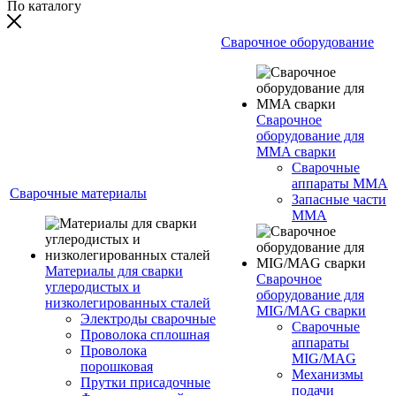
По каталогу
Сварочное оборудование
Сварочное
оборудование для
MMA сварки
Сварочные
аппараты MMA
Сварочные материалы
Запасные части
MMA
Материалы для сварки
Сварочное
углеродистых и
оборудование для
низколегированных сталей
MIG/MAG сварки
Электроды сварочные
Сварочные
Проволока сплошная
аппараты
Проволока
MIG/MAG
порошковая
Механизмы
Прутки присадочные
подачи