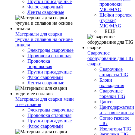
Прутки присадочные
проволоки
Флюс сварочный
MIG/MAG
Ленты сварочные
Шейки горелок
(гусаки)
MIG/MAG
+ ЕЩЕ
Материалы для сварки
чугуна и сплавов на основе
никеля
Электроды сварочные
Сварочное
Проволока сплошная
оборудование для TIG
Проволока
сварки
порошковая
Сварочные
Прутки присадочные
аппараты TIG
Флюс сварочный
Блоки
Ленты сварочные
охлаждения
Сварочные
горелки TIG
Материалы для сварки меди
Цанги
и ее сплавов
Цангодержатели
Электроды сварочные
и газовые линзы
Проволока сплошная
Сопло газовое
Прутки присадочные
TIG
Флюс сварочный
Изоляторы TIG
Заглушки TIG