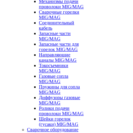
Механизмы подачи
проволоки MIG/MAG
Сварочные горелки
MIG/MAG
Соединительный
кабель
Запасные части
MIG/MAG
Запасные части для
горелок MIG/MAG
Направляющие
каналы MIG/MAG
Токосъемники
MIG/MAG
Газовые сопла
MIG/MAG
Пружины для сопла
MIG/MAG
Диффузоры газовые
MIG/MAG
Ролики подачи
проволоки MIG/MAG
Шейки горелок
(гусаки) MIG/MAG
Сварочное оборудование