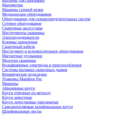
Баллоны для газосварки
Манометры
Машины газовой резки
Медицинское оборудование
Оборудование для газораспределительных систем
Сетевое оборудование
Сварочные аксессуары
Инструменты сварщика
Электрододержатели
Клеммы заземления
Сварочный кабель
Инструмент и вспомогательное оборудование
Магнитные угольники
Молотки сварщика
Вольфрамовые электроды и приспособления
Системы вытяжки сварочных дымов
Керамические подкладки
Упаковка Marathon Pac
Маркеры
Абразивные круги
Круги отрезные по металлу
Круги зачистные
Круги лепестковые тарельчатые
Самозацепляемые шлифовальные круги
Шлифовальные листы