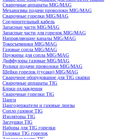
Сварочные аппараты MIG/MAG
Механизмы подачи проволоки MIG/MAG
Сварочные горелки MIG/MAG
Соединительный кабель
Запасные части MIG/MAG
Запасные части для горелок MIG/MAG
Направляющие каналы MIG/MAG
Токосъемники MIG/MAG
Газовые сопла MIG/MAG
Пружины для сопла MIG/MAG
Диффузоры газовые MIG/MAG
Ролики подачи проволоки MIG/MAG
Шейки горелок (гусаки) MIG/MAG
Сварочное оборудование для TIG сварки
Сварочные аппараты TIG
Блоки охлаждения
Сварочные горелки TIG
Цанги
Цангодержатели и газовые линзы
Сопло газовое TIG
Изоляторы TIG
Заглушки TIG
Наборы для TIG горелки
Головки TIG горелок
Запасные части TIG