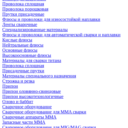
Проволока сплошная
Проволока порошковая
Прутки присадочные
Флюсы и проволоки для износостойкой наплавки
Ленты сварочные
Специализированные материалы
Флюсы и проволоки для автоматической сварки и наплавки
Кислые флюсы
Нейтральные флюсы
Основные флюсы
Высокоосновные флюсы
Материалы для сварки титана
Проволока сплошная
Присадочные прутки
Материалы специального назначения
Строжка и резка
Припои
Припои оловянно-свинцовые
Припои высокотехнологичные
Олово и баббит
Сварочное оборудование
Сварочное оборудование для MMA сварки
Сварочные аппараты MMA
Запасные части MMA
Сварочное оборудование для MIG/MAG сварки