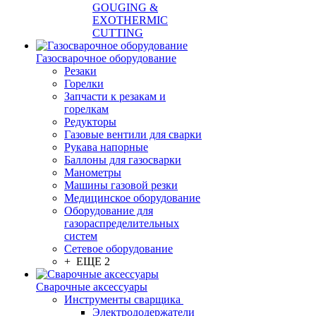
GOUGING &
EXOTHERMIC
CUTTING
Газосварочное оборудование
Резаки
Горелки
Запчасти к резакам и
горелкам
Редукторы
Газовые вентили для сварки
Рукава напорные
Баллоны для газосварки
Манометры
Машины газовой резки
Медицинское оборудование
Оборудование для
газораспределительных
систем
Сетевое оборудование
+ ЕЩЕ 2
Сварочные аксессуары
Инструменты сварщика
Электрододержатели