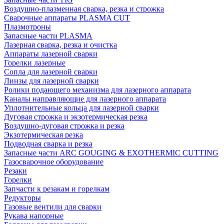
Воздушно-плазменная сварка, резка и строжка
Сварочные аппараты PLASMA CUT
Плазмотроны
Запасные части PLASMA
Лазерная сварка, резка и очистка
Аппараты лазерной сварки
Горелки лазерные
Сопла для лазерной сварки
Линзы для лазерной сварки
Ролики подающего механизма для лазерного аппарата
Каналы направляющие для лазерного аппарата
Уплотнительные кольца для лазерной сварки
Дуговая строжка и экзотермическая резка
Воздушно-дуговая строжка и резка
Экзотермическая резка
Подводная сварка и резка
Запасные части ARC GOUGING & EXOTHERMIC CUTTING
Газосварочное оборудование
Резаки
Горелки
Запчасти к резакам и горелкам
Редукторы
Газовые вентили для сварки
Рукава напорные