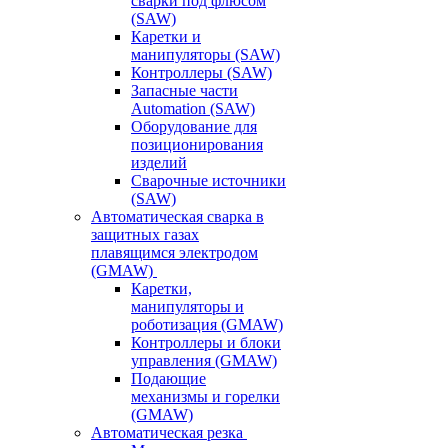
сварки под флюсом
(SAW)
Каретки и
манипуляторы (SAW)
Контроллеры (SAW)
Запасные части
Automation (SAW)
Оборудование для
позиционирования
изделий
Сварочные источники
(SAW)
Автоматическая сварка в
защитных газах
плавящимся электродом
(GMAW)
Каретки,
манипуляторы и
роботизация (GMAW)
Контроллеры и блоки
управления (GMAW)
Подающие
механизмы и горелки
(GMAW)
Автоматическая резка