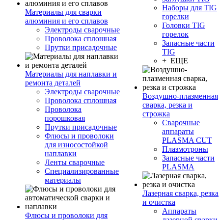
Наборы для TIG
Материалы для сварки
горелки
алюминия и его сплавов
Головки TIG
Электроды сварочные
горелок
Проволока сплошная
Запасные части
Прутки присадочные
TIG
+ ЕЩЕ
Материалы для наплавки и
ремонта деталей
Электроды сварочные
Воздушно-плазменная
Проволока сплошная
сварка, резка и
Проволока
строжка
порошковая
Сварочные
Прутки присадочные
аппараты
Флюсы и проволоки
PLASMA CUT
для износостойкой
Плазмотроны
наплавки
Запасные части
Ленты сварочные
PLASMA
Специализированные
материалы
Лазерная сварка, резка
и очистка
Аппараты
Флюсы и проволоки для
лазерной сварки