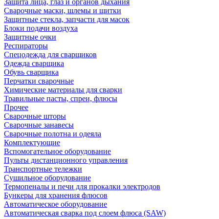
Защита лица, глаз и органов дыхания
Сварочные маски, шлемы и щитки
Защитные стекла, запчасти для масок
Блоки подачи воздуха
Защитные очки
Респираторы
Спецодежда для сварщиков
Одежда сварщика
Обувь сварщика
Перчатки сварочные
Химические материалы для сварки
Травильные пасты, спреи, флюсы
Прочее
Сварочные шторы
Сварочные занавесы
Сварочные полотна и одеяла
Комплектующие
Вспомогательное оборудование
Пульты дистанционного управления
Транспортные тележки
Сушильное оборудование
Термопеналы и печи для прокалки электродов
Бункеры для хранения флюсов
Автоматическое оборудование
Автоматическая сварка под слоем флюса (SAW)