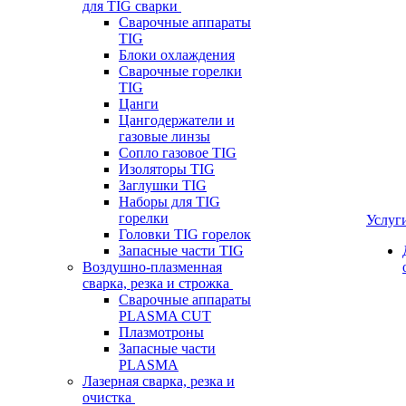
для TIG сварки
Сварочные аппараты
TIG
Блоки охлаждения
Сварочные горелки
TIG
Цанги
Цангодержатели и
газовые линзы
Сопло газовое TIG
Изоляторы TIG
Заглушки TIG
Наборы для TIG
горелки
Услуг
Головки TIG горелок
Запасные части TIG
Воздушно-плазменная
сварка, резка и строжка
Сварочные аппараты
PLASMA CUT
Плазмотроны
Запасные части
PLASMA
Лазерная сварка, резка и
очистка