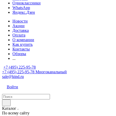
Одноклассники
WhatsApp
Яндекс.Дзен
Новости
Акции
Доставка
Оплата
О компании
Как купить
Контакты
Обзоры
...
+7 (495) 225-95-78
+7 (495) 225-95-78
Многоканальный
sale@ktnd.ru
Войти
Каталог
По всему сайту