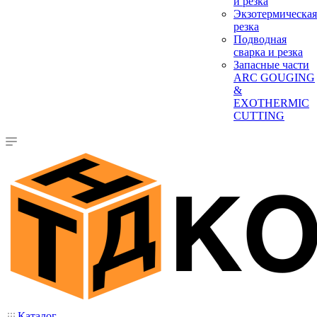
и резка
Экзотермическая
резка
Подводная
сварка и резка
Запасные части
ARC GOUGING
&
EXOTHERMIC
CUTTING
Каталог