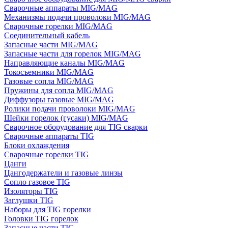
Сварочные аппараты MIG/MAG
Механизмы подачи проволоки MIG/MAG
Сварочные горелки MIG/MAG
Соединительный кабель
Запасные части MIG/MAG
Запасные части для горелок MIG/MAG
Направляющие каналы MIG/MAG
Токосъемники MIG/MAG
Газовые сопла MIG/MAG
Пружины для сопла MIG/MAG
Диффузоры газовые MIG/MAG
Ролики подачи проволоки MIG/MAG
Шейки горелок (гусаки) MIG/MAG
Сварочное оборудование для TIG сварки
Сварочные аппараты TIG
Блоки охлаждения
Сварочные горелки TIG
Цанги
Цангодержатели и газовые линзы
Сопло газовое TIG
Изоляторы TIG
Заглушки TIG
Наборы для TIG горелки
Головки TIG горелок
Запасные части TIG