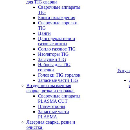
для TIG сварки
Сварочные аппараты
TIG
Блоки охлаждения
Сварочные горелки
TIG
Цанги
Цангодержатели и
газовые линзы
Сопло газовое TIG
Изоляторы TIG
Заглушки TIG
Наборы для TIG
горелки
Услуг
Головки TIG горелок
Запасные части TIG
Воздушно-плазменная
сварка, резка и строжка
Сварочные аппараты
PLASMA CUT
Плазмотроны
Запасные части
PLASMA
Лазерная сварка, резка и
очистка