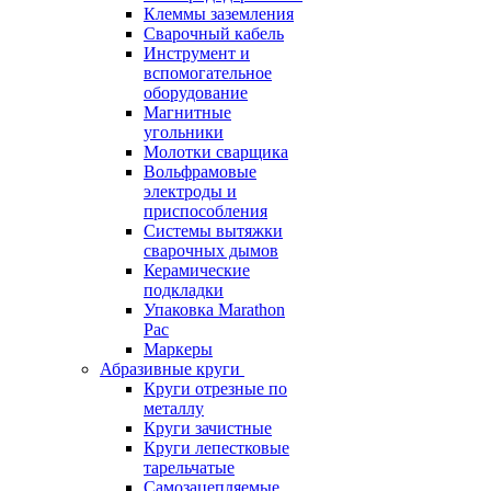
Клеммы заземления
Сварочный кабель
Инструмент и
вспомогательное
оборудование
Магнитные
угольники
Молотки сварщика
Вольфрамовые
электроды и
приспособления
Системы вытяжки
сварочных дымов
Керамические
подкладки
Упаковка Marathon
Pac
Маркеры
Абразивные круги
Круги отрезные по
металлу
Круги зачистные
Круги лепестковые
тарельчатые
Самозацепляемые