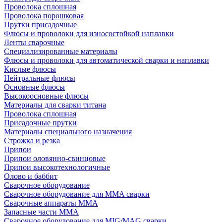
Проволока сплошная
Проволока порошковая
Прутки присадочные
Флюсы и проволоки для износостойкой наплавки
Ленты сварочные
Специализированные материалы
Флюсы и проволоки для автоматической сварки и наплавки
Кислые флюсы
Нейтральные флюсы
Основные флюсы
Высокоосновные флюсы
Материалы для сварки титана
Проволока сплошная
Присадочные прутки
Материалы специального назначения
Строжка и резка
Припои
Припои оловянно-свинцовые
Припои высокотехнологичные
Олово и баббит
Сварочное оборудование
Сварочное оборудование для MMA сварки
Сварочные аппараты MMA
Запасные части MMA
Сварочное оборудование для MIG/MAG сварки