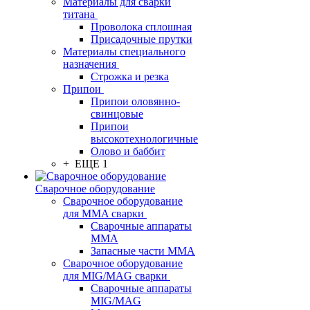
Материалы для сварки
титана
Проволока сплошная
Присадочные прутки
Материалы специального
назначения
Строжка и резка
Припои
Припои оловянно-
свинцовые
Припои
высокотехнологичные
Олово и баббит
+ ЕЩЕ 1
Сварочное оборудование
Сварочное оборудование
для MMA сварки
Сварочные аппараты
MMA
Запасные части MMA
Сварочное оборудование
для MIG/MAG сварки
Сварочные аппараты
MIG/MAG