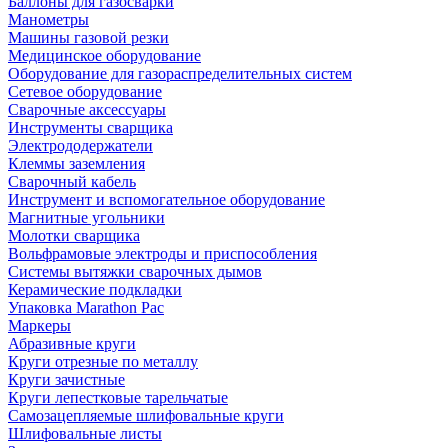
Баллоны для газосварки
Манометры
Машины газовой резки
Медицинское оборудование
Оборудование для газораспределительных систем
Сетевое оборудование
Сварочные аксессуары
Инструменты сварщика
Электрододержатели
Клеммы заземления
Сварочный кабель
Инструмент и вспомогательное оборудование
Магнитные угольники
Молотки сварщика
Вольфрамовые электроды и приспособления
Системы вытяжки сварочных дымов
Керамические подкладки
Упаковка Marathon Pac
Маркеры
Абразивные круги
Круги отрезные по металлу
Круги зачистные
Круги лепестковые тарельчатые
Самозацепляемые шлифовальные круги
Шлифовальные листы