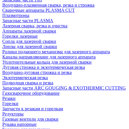
Воздушно-плазменная сварка, резка и строжка
Сварочные аппараты PLASMA CUT
Плазмотроны
Запасные части PLASMA
Лазерная сварка, резка и очистка
Аппараты лазерной сварки
Горелки лазерные
Сопла для лазерной сварки
Линзы для лазерной сварки
Ролики подающего механизма для лазерного аппарата
Каналы направляющие для лазерного аппарата
Уплотнительные кольца для лазерной сварки
Дуговая строжка и экзотермическая резка
Воздушно-дуговая строжка и резка
Экзотермическая резка
Подводная сварка и резка
Запасные части ARC GOUGING & EXOTHERMIC CUTTING
Газосварочное оборудование
Резаки
Горелки
Запчасти к резакам и горелкам
Редукторы
Газовые вентили для сварки
Рукава напорные