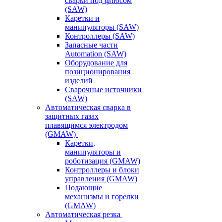
сварки под флюсом
(SAW)
Каретки и
манипуляторы (SAW)
Контроллеры (SAW)
Запасные части
Automation (SAW)
Оборудование для
позиционирования
изделий
Сварочные источники
(SAW)
Автоматическая сварка в
защитных газах
плавящимся электродом
(GMAW)
Каретки,
манипуляторы и
роботизация (GMAW)
Контроллеры и блоки
управления (GMAW)
Подающие
механизмы и горелки
(GMAW)
Автоматическая резка