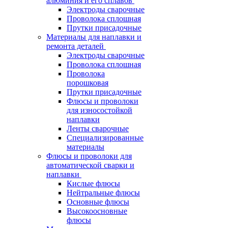
алюминия и его сплавов
Электроды сварочные
Проволока сплошная
Прутки присадочные
Материалы для наплавки и
ремонта деталей
Электроды сварочные
Проволока сплошная
Проволока
порошковая
Прутки присадочные
Флюсы и проволоки
для износостойкой
наплавки
Ленты сварочные
Специализированные
материалы
Флюсы и проволоки для
автоматической сварки и
наплавки
Кислые флюсы
Нейтральные флюсы
Основные флюсы
Высокоосновные
флюсы