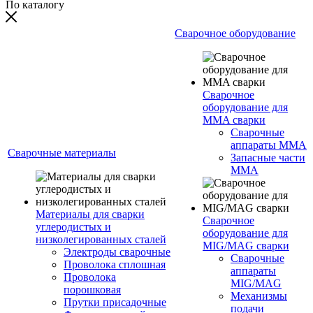
По каталогу
Сварочное оборудование
Сварочное
оборудование для
MMA сварки
Сварочные
аппараты MMA
Сварочные материалы
Запасные части
MMA
Материалы для сварки
Сварочное
углеродистых и
оборудование для
низколегированных сталей
MIG/MAG сварки
Электроды сварочные
Сварочные
Проволока сплошная
аппараты
Проволока
MIG/MAG
порошковая
Механизмы
Прутки присадочные
подачи