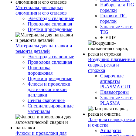
Наборы для TIG
Материалы для сварки
горелки
алюминия и его сплавов
Головки TIG
Электроды сварочные
горелок
Проволока сплошная
Запасные части
Прутки присадочные
TIG
+ ЕЩЕ
Материалы для наплавки и
ремонта деталей
Электроды сварочные
Воздушно-плазменная
Проволока сплошная
сварка, резка и
Проволока
строжка
порошковая
Сварочные
Прутки присадочные
аппараты
Флюсы и проволоки
PLASMA CUT
для износостойкой
Плазмотроны
наплавки
Запасные части
Ленты сварочные
PLASMA
Специализированные
материалы
Лазерная сварка, резка
и очистка
Аппараты
Флюсы и проволоки для
лазерной сварки