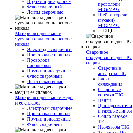
Прутки присадочные
проволоки
Флюс сварочный
MIG/MAG
Ленты сварочные
Шейки горелок
(гусаки)
MIG/MAG
+ ЕЩЕ
Материалы для сварки
чугуна и сплавов на основе
никеля
Электроды сварочные
Сварочное
Проволока сплошная
оборудование для TIG
Проволока
сварки
порошковая
Сварочные
Прутки присадочные
аппараты TIG
Флюс сварочный
Блоки
Ленты сварочные
охлаждения
Сварочные
горелки TIG
Материалы для сварки меди
Цанги
и ее сплавов
Цангодержатели
Электроды сварочные
и газовые линзы
Проволока сплошная
Сопло газовое
Прутки присадочные
TIG
Флюс сварочный
Изоляторы TIG
Заглушки TIG