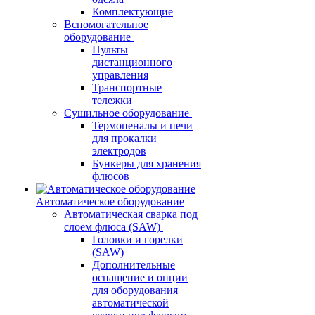
Комплектующие
Вспомогательное
оборудование
Пульты
дистанционного
управления
Транспортные
тележки
Сушильное оборудование
Термопеналы и печи
для прокалки
электродов
Бункеры для хранения
флюсов
Автоматическое оборудование
Автоматическая сварка под
слоем флюса (SAW)
Головки и горелки
(SAW)
Дополнительные
оснащение и опции
для оборудования
автоматической