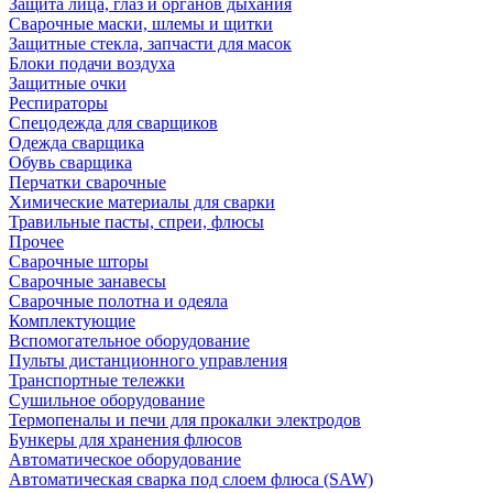
Защита лица, глаз и органов дыхания
Сварочные маски, шлемы и щитки
Защитные стекла, запчасти для масок
Блоки подачи воздуха
Защитные очки
Респираторы
Спецодежда для сварщиков
Одежда сварщика
Обувь сварщика
Перчатки сварочные
Химические материалы для сварки
Травильные пасты, спреи, флюсы
Прочее
Сварочные шторы
Сварочные занавесы
Сварочные полотна и одеяла
Комплектующие
Вспомогательное оборудование
Пульты дистанционного управления
Транспортные тележки
Сушильное оборудование
Термопеналы и печи для прокалки электродов
Бункеры для хранения флюсов
Автоматическое оборудование
Автоматическая сварка под слоем флюса (SAW)