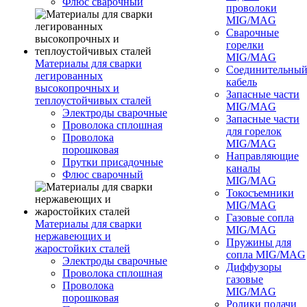
Флюс сварочный
проволоки
MIG/MAG
Сварочные
горелки
MIG/MAG
Материалы для сварки
Соединительны
легированных
кабель
высокопрочных и
Запасные части
теплоустойчивых сталей
MIG/MAG
Электроды сварочные
Запасные части
Проволока сплошная
для горелок
Проволока
MIG/MAG
порошковая
Направляющие
Прутки присадочные
каналы
Флюс сварочный
MIG/MAG
Токосъемники
MIG/MAG
Газовые сопла
Материалы для сварки
MIG/MAG
нержавеющих и
Пружины для
жаростойких сталей
сопла MIG/MAG
Электроды сварочные
Диффузоры
Проволока сплошная
газовые
Проволока
MIG/MAG
порошковая
Ролики подачи