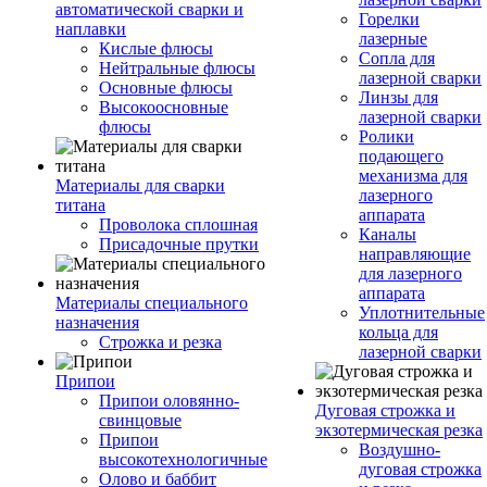
автоматической сварки и
Горелки
наплавки
лазерные
Кислые флюсы
Сопла для
Нейтральные флюсы
лазерной сварки
Основные флюсы
Линзы для
Высокоосновные
лазерной сварки
флюсы
Ролики
подающего
механизма для
Материалы для сварки
лазерного
титана
аппарата
Проволока сплошная
Каналы
Присадочные прутки
направляющие
для лазерного
аппарата
Материалы специального
Уплотнительные
назначения
кольца для
Строжка и резка
лазерной сварки
Припои
Припои оловянно-
Дуговая строжка и
свинцовые
экзотермическая резка
Припои
Воздушно-
высокотехнологичные
дуговая строжка
Олово и баббит