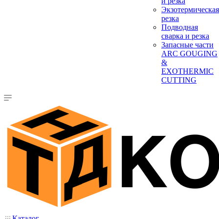
и резка
Экзотермическая
резка
Подводная
сварка и резка
Запасные части
ARC GOUGING
&
EXOTHERMIC
CUTTING
Каталог