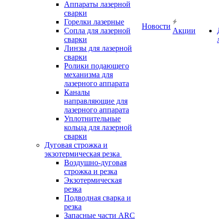
Аппараты лазерной
сварки
Горелки лазерные
Новости
Сопла для лазерной
Акции
сварки
Линзы для лазерной
сварки
Ролики подающего
механизма для
лазерного аппарата
Каналы
направляющие для
лазерного аппарата
Уплотнительные
кольца для лазерной
сварки
Дуговая строжка и
экзотермическая резка
Воздушно-дуговая
строжка и резка
Экзотермическая
резка
Подводная сварка и
резка
Запасные части ARC