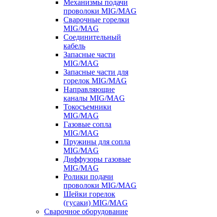
Механизмы подачи
проволоки MIG/MAG
Сварочные горелки
MIG/MAG
Соединительный
кабель
Запасные части
MIG/MAG
Запасные части для
горелок MIG/MAG
Направляющие
каналы MIG/MAG
Токосъемники
MIG/MAG
Газовые сопла
MIG/MAG
Пружины для сопла
MIG/MAG
Диффузоры газовые
MIG/MAG
Ролики подачи
проволоки MIG/MAG
Шейки горелок
(гусаки) MIG/MAG
Сварочное оборудование