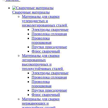
Сварочные материалы
Материалы для сварки
углеродистых и
низколегированных сталей
Электроды сварочные
Проволока сплошная
Проволока
порошковая
Прутки присадочные
Флюс сварочный
Материалы для сварки
легированных
высокопрочных и
теплоустойчивых сталей
Электроды сварочные
Проволока сплошная
Проволока
порошковая
Прутки присадочные
Флюс сварочный
Материалы для сварки
нержавеющих и
жаростойких сталей