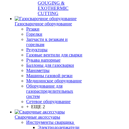
GOUGING &
EXOTHERMIC
CUTTING
Газосварочное оборудование
Резаки
Горелки
Запчасти к резакам и
горелкам
Редукторы
Газовые вентили для сварки
Рукава напорные
Баллоны для газосварки
Манометры
Машины газовой резки
Медицинское оборудование
Оборудование для
газораспределительных
систем
Сетевое оборудование
+ ЕЩЕ 2
Сварочные аксессуары
Инструменты сварщика
Электрододержатели