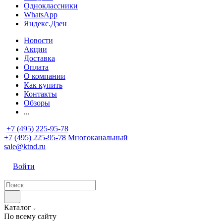
Одноклассники
WhatsApp
Яндекс.Дзен
Новости
Акции
Доставка
Оплата
О компании
Как купить
Контакты
Обзоры
...
+7 (495) 225-95-78
+7 (495) 225-95-78
Многоканальный
sale@ktnd.ru
Войти
Каталог
По всему сайту