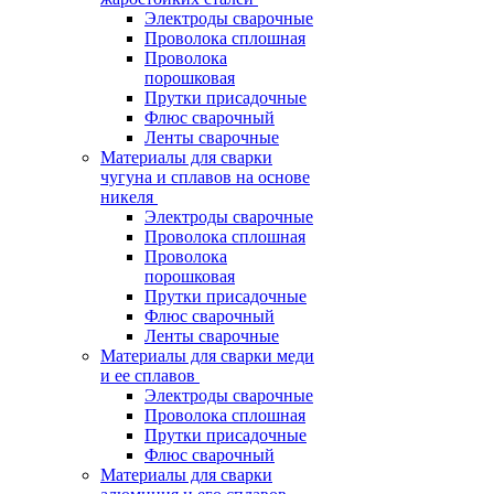
Электроды сварочные
Проволока сплошная
Проволока
порошковая
Прутки присадочные
Флюс сварочный
Ленты сварочные
Материалы для сварки
чугуна и сплавов на основе
никеля
Электроды сварочные
Проволока сплошная
Проволока
порошковая
Прутки присадочные
Флюс сварочный
Ленты сварочные
Материалы для сварки меди
и ее сплавов
Электроды сварочные
Проволока сплошная
Прутки присадочные
Флюс сварочный
Материалы для сварки