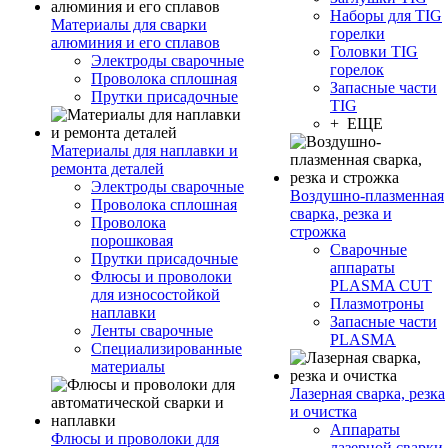
Наборы для TIG
Материалы для сварки
горелки
алюминия и его сплавов
Головки TIG
Электроды сварочные
горелок
Проволока сплошная
Запасные части
Прутки присадочные
TIG
+ ЕЩЕ
Материалы для наплавки и
ремонта деталей
Электроды сварочные
Воздушно-плазменная
Проволока сплошная
сварка, резка и
Проволока
строжка
порошковая
Сварочные
Прутки присадочные
аппараты
Флюсы и проволоки
PLASMA CUT
для износостойкой
Плазмотроны
наплавки
Запасные части
Ленты сварочные
PLASMA
Специализированные
материалы
Лазерная сварка, резка
и очистка
Аппараты
Флюсы и проволоки для
лазерной сварки