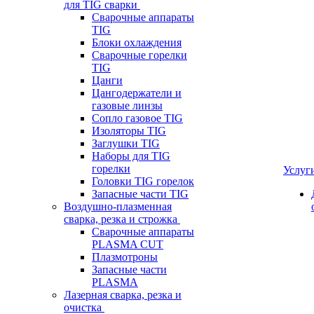
для TIG сварки
Сварочные аппараты
TIG
Блоки охлаждения
Сварочные горелки
TIG
Цанги
Цангодержатели и
газовые линзы
Сопло газовое TIG
Изоляторы TIG
Заглушки TIG
Наборы для TIG
горелки
Услуг
Головки TIG горелок
Запасные части TIG
Воздушно-плазменная
сварка, резка и строжка
Сварочные аппараты
PLASMA CUT
Плазмотроны
Запасные части
PLASMA
Лазерная сварка, резка и
очистка