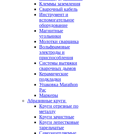
Клеммы заземления
Сварочный кабель
Инструмент и
вспомогательное
оборудование
Магнитные
угольники
Молотки сварщика
Вольфрамовые
электроды и
приспособления
Системы вытяжки
сварочных дымов
Керамические
подкладки
Упаковка Marathon
Pac
Маркеры
Абразивные круги
Круги отрезные по
металлу
Круги зачистные
Круги лепестковые
тарельчатые
Самозацепляемые