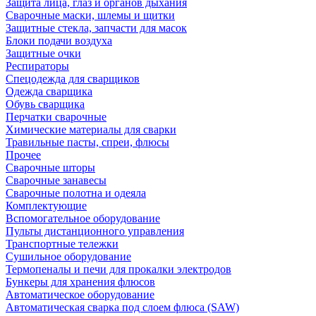
Защита лица, глаз и органов дыхания
Сварочные маски, шлемы и щитки
Защитные стекла, запчасти для масок
Блоки подачи воздуха
Защитные очки
Респираторы
Спецодежда для сварщиков
Одежда сварщика
Обувь сварщика
Перчатки сварочные
Химические материалы для сварки
Травильные пасты, спреи, флюсы
Прочее
Сварочные шторы
Сварочные занавесы
Сварочные полотна и одеяла
Комплектующие
Вспомогательное оборудование
Пульты дистанционного управления
Транспортные тележки
Сушильное оборудование
Термопеналы и печи для прокалки электродов
Бункеры для хранения флюсов
Автоматическое оборудование
Автоматическая сварка под слоем флюса (SAW)