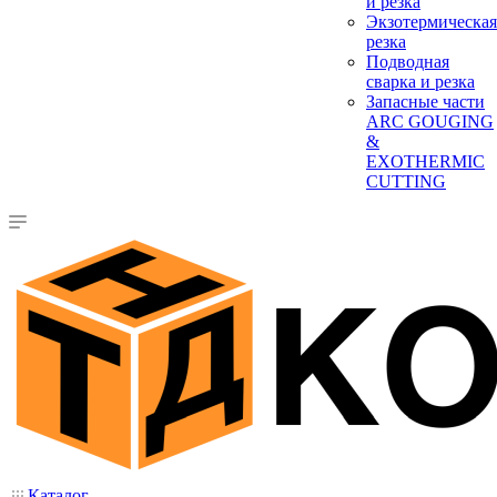
и резка
Экзотермическая
резка
Подводная
сварка и резка
Запасные части
ARC GOUGING
&
EXOTHERMIC
CUTTING
Каталог