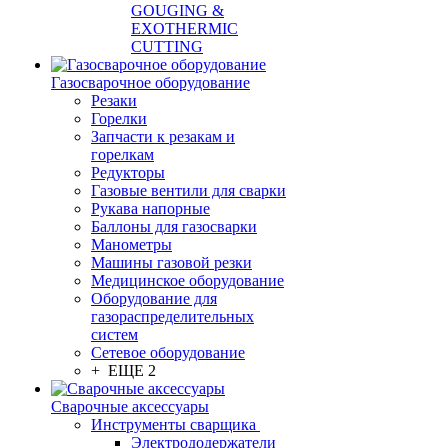
GOUGING &
EXOTHERMIC
CUTTING
Газосварочное оборудование
Резаки
Горелки
Запчасти к резакам и
горелкам
Редукторы
Газовые вентили для сварки
Рукава напорные
Баллоны для газосварки
Манометры
Машины газовой резки
Медицинское оборудование
Оборудование для
газораспределительных
систем
Сетевое оборудование
+ ЕЩЕ 2
Сварочные аксессуары
Инструменты сварщика
Электрододержатели