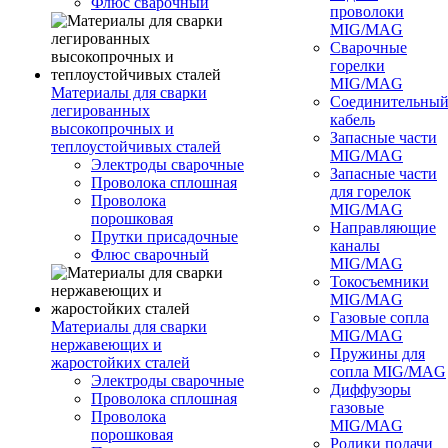
Флюс сварочный
проволоки
MIG/MAG
Сварочные
горелки
MIG/MAG
Материалы для сварки
Соединительны
легированных
кабель
высокопрочных и
Запасные части
теплоустойчивых сталей
MIG/MAG
Электроды сварочные
Запасные части
Проволока сплошная
для горелок
Проволока
MIG/MAG
порошковая
Направляющие
Прутки присадочные
каналы
Флюс сварочный
MIG/MAG
Токосъемники
MIG/MAG
Газовые сопла
Материалы для сварки
MIG/MAG
нержавеющих и
Пружины для
жаростойких сталей
сопла MIG/MAG
Электроды сварочные
Диффузоры
Проволока сплошная
газовые
Проволока
MIG/MAG
порошковая
Ролики подачи