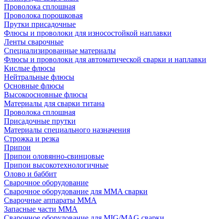
Проволока сплошная
Проволока порошковая
Прутки присадочные
Флюсы и проволоки для износостойкой наплавки
Ленты сварочные
Специализированные материалы
Флюсы и проволоки для автоматической сварки и наплавки
Кислые флюсы
Нейтральные флюсы
Основные флюсы
Высокоосновные флюсы
Материалы для сварки титана
Проволока сплошная
Присадочные прутки
Материалы специального назначения
Строжка и резка
Припои
Припои оловянно-свинцовые
Припои высокотехнологичные
Олово и баббит
Сварочное оборудование
Сварочное оборудование для MMA сварки
Сварочные аппараты MMA
Запасные части MMA
Сварочное оборудование для MIG/MAG сварки