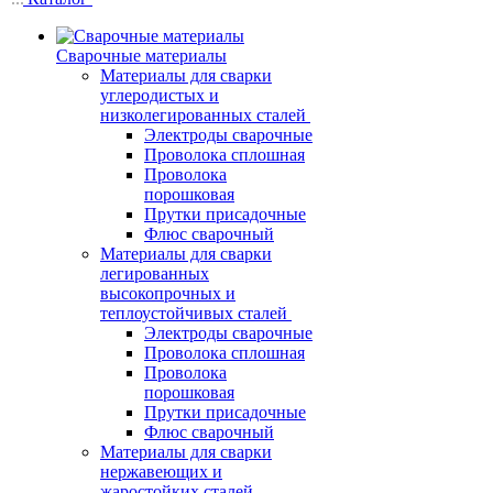
Сварочные материалы
Материалы для сварки
углеродистых и
низколегированных сталей
Электроды сварочные
Проволока сплошная
Проволока
порошковая
Прутки присадочные
Флюс сварочный
Материалы для сварки
легированных
высокопрочных и
теплоустойчивых сталей
Электроды сварочные
Проволока сплошная
Проволока
порошковая
Прутки присадочные
Флюс сварочный
Материалы для сварки
нержавеющих и
жаростойких сталей