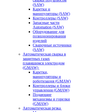
сварки под флюсом
(SAW)
Каретки и
манипуляторы (SAW)
Контроллеры (SAW)
Запасные части
Automation (SAW)
Оборудование для
позиционирования
изделий
Сварочные источники
(SAW)
Автоматическая сварка в
защитных газах
плавящимся электродом
(GMAW)
Каретки,
манипуляторы и
роботизация (GMAW)
Контроллеры и блоки
управления (GMAW)
Подающие
механизмы и горелки
(GMAW)
Автоматическая резка