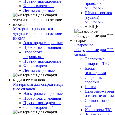
Прутки присадочные
проволоки
Флюс сварочный
MIG/MAG
Ленты сварочные
Шейки горелок
(гусаки)
MIG/MAG
+ ЕЩЕ
Материалы для сварки
чугуна и сплавов на основе
никеля
Электроды сварочные
Сварочное
Проволока сплошная
оборудование для TIG
Проволока
сварки
порошковая
Сварочные
Прутки присадочные
аппараты TIG
Флюс сварочный
Блоки
Ленты сварочные
охлаждения
Сварочные
горелки TIG
Материалы для сварки меди
Цанги
и ее сплавов
Цангодержатели
Электроды сварочные
и газовые линзы
Проволока сплошная
Сопло газовое
Прутки присадочные
TIG
Флюс сварочный
Изоляторы TIG
Заглушки TIG