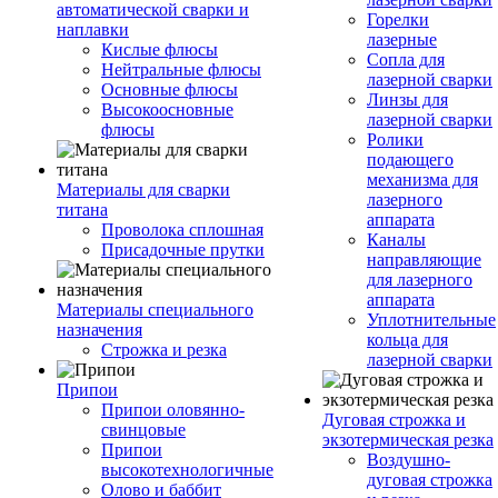
автоматической сварки и
Горелки
наплавки
лазерные
Кислые флюсы
Сопла для
Нейтральные флюсы
лазерной сварки
Основные флюсы
Линзы для
Высокоосновные
лазерной сварки
флюсы
Ролики
подающего
механизма для
Материалы для сварки
лазерного
титана
аппарата
Проволока сплошная
Каналы
Присадочные прутки
направляющие
для лазерного
аппарата
Материалы специального
Уплотнительные
назначения
кольца для
Строжка и резка
лазерной сварки
Припои
Припои оловянно-
Дуговая строжка и
свинцовые
экзотермическая резка
Припои
Воздушно-
высокотехнологичные
дуговая строжка
Олово и баббит