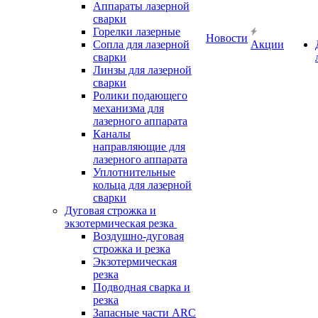
Аппараты лазерной
сварки
Горелки лазерные
Новости
Сопла для лазерной
Акции
сварки
Линзы для лазерной
сварки
Ролики подающего
механизма для
лазерного аппарата
Каналы
направляющие для
лазерного аппарата
Уплотнительные
кольца для лазерной
сварки
Дуговая строжка и
экзотермическая резка
Воздушно-дуговая
строжка и резка
Экзотермическая
резка
Подводная сварка и
резка
Запасные части ARC