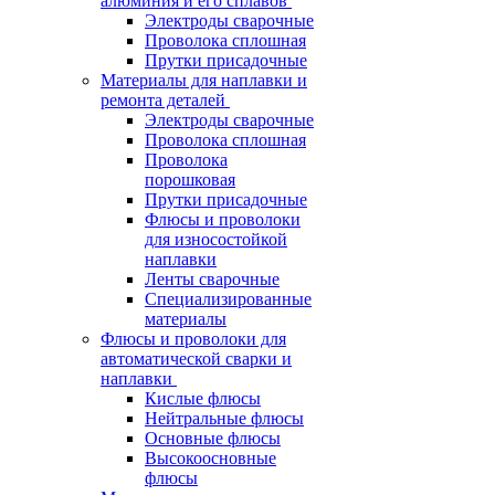
алюминия и его сплавов
Электроды сварочные
Проволока сплошная
Прутки присадочные
Материалы для наплавки и
ремонта деталей
Электроды сварочные
Проволока сплошная
Проволока
порошковая
Прутки присадочные
Флюсы и проволоки
для износостойкой
наплавки
Ленты сварочные
Специализированные
материалы
Флюсы и проволоки для
автоматической сварки и
наплавки
Кислые флюсы
Нейтральные флюсы
Основные флюсы
Высокоосновные
флюсы