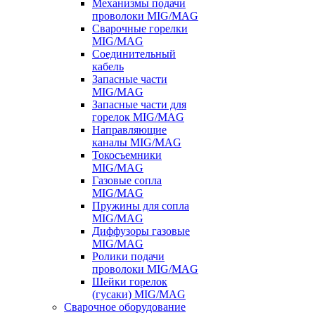
Механизмы подачи
проволоки MIG/MAG
Сварочные горелки
MIG/MAG
Соединительный
кабель
Запасные части
MIG/MAG
Запасные части для
горелок MIG/MAG
Направляющие
каналы MIG/MAG
Токосъемники
MIG/MAG
Газовые сопла
MIG/MAG
Пружины для сопла
MIG/MAG
Диффузоры газовые
MIG/MAG
Ролики подачи
проволоки MIG/MAG
Шейки горелок
(гусаки) MIG/MAG
Сварочное оборудование