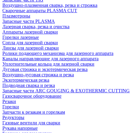
Воздушно-плазменная сварка, резка и строжка
Сварочные аппараты PLASMA CUT
Плазмотроны
Запасные части PLASMA
Лазерная сварка, резка и очистка
Аппараты лазерной сварки
Горелки лазерные
Сопла для лазерной сварки
Линзы для лазерной сварки
Ролики подающего механизма для лазерного аппарата
Каналы направляющие для лазерного аппарата
Уплотнительные кольца для лазерной сварки
Дуговая строжка и экзотермическая резка
Воздушно-дуговая строжка и резка
Экзотермическая резка
Подводная сварка и резка
Запасные части ARC GOUGING & EXOTHERMIC CUTTING
Газосварочное оборудование
Резаки
Горелки
Запчасти к резакам и горелкам
Редукторы
Газовые вентили для сварки
Рукава напорные