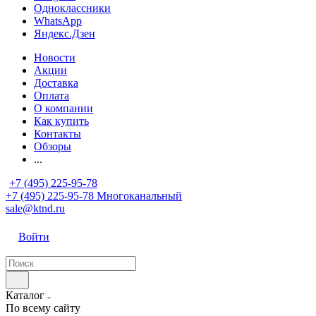
Одноклассники
WhatsApp
Яндекс.Дзен
Новости
Акции
Доставка
Оплата
О компании
Как купить
Контакты
Обзоры
...
+7 (495) 225-95-78
+7 (495) 225-95-78
Многоканальный
sale@ktnd.ru
Войти
Каталог
По всему сайту