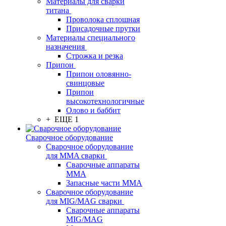
Материалы для сварки
титана
Проволока сплошная
Присадочные прутки
Материалы специального
назначения
Строжка и резка
Припои
Припои оловянно-
свинцовые
Припои
высокотехнологичные
Олово и баббит
+ ЕЩЕ 1
Сварочное оборудование
Сварочное оборудование
для MMA сварки
Сварочные аппараты
MMA
Запасные части MMA
Сварочное оборудование
для MIG/MAG сварки
Сварочные аппараты
MIG/MAG