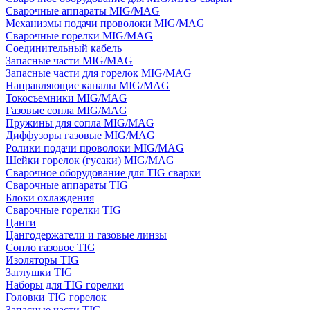
Сварочные аппараты MIG/MAG
Механизмы подачи проволоки MIG/MAG
Сварочные горелки MIG/MAG
Соединительный кабель
Запасные части MIG/MAG
Запасные части для горелок MIG/MAG
Направляющие каналы MIG/MAG
Токосъемники MIG/MAG
Газовые сопла MIG/MAG
Пружины для сопла MIG/MAG
Диффузоры газовые MIG/MAG
Ролики подачи проволоки MIG/MAG
Шейки горелок (гусаки) MIG/MAG
Сварочное оборудование для TIG сварки
Сварочные аппараты TIG
Блоки охлаждения
Сварочные горелки TIG
Цанги
Цангодержатели и газовые линзы
Сопло газовое TIG
Изоляторы TIG
Заглушки TIG
Наборы для TIG горелки
Головки TIG горелок
Запасные части TIG