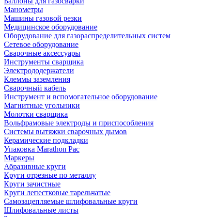
Баллоны для газосварки
Манометры
Машины газовой резки
Медицинское оборудование
Оборудование для газораспределительных систем
Сетевое оборудование
Сварочные аксессуары
Инструменты сварщика
Электрододержатели
Клеммы заземления
Сварочный кабель
Инструмент и вспомогательное оборудование
Магнитные угольники
Молотки сварщика
Вольфрамовые электроды и приспособления
Системы вытяжки сварочных дымов
Керамические подкладки
Упаковка Marathon Pac
Маркеры
Абразивные круги
Круги отрезные по металлу
Круги зачистные
Круги лепестковые тарельчатые
Самозацепляемые шлифовальные круги
Шлифовальные листы