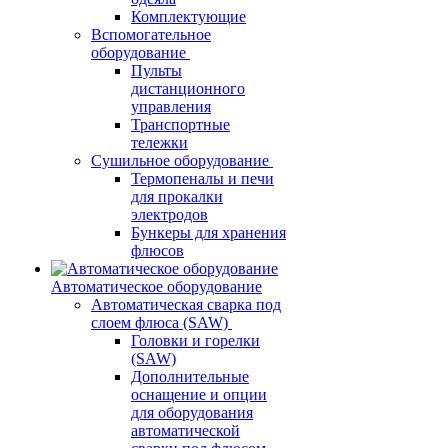
Комплектующие
Вспомогательное
оборудование
Пульты
дистанционного
управления
Транспортные
тележки
Сушильное оборудование
Термопеналы и печи
для прокалки
электродов
Бункеры для хранения
флюсов
Автоматическое оборудование
Автоматическая сварка под
слоем флюса (SAW)
Головки и горелки
(SAW)
Дополнительные
оснащение и опции
для оборудования
автоматической