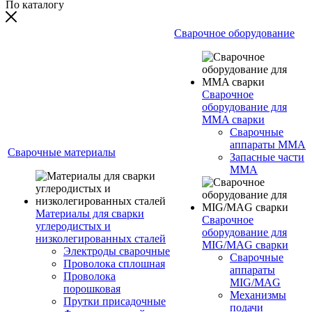
По каталогу
Сварочное оборудование
Сварочное
оборудование для
MMA сварки
Сварочные
аппараты MMA
Сварочные материалы
Запасные части
MMA
Материалы для сварки
Сварочное
углеродистых и
оборудование для
низколегированных сталей
MIG/MAG сварки
Электроды сварочные
Сварочные
Проволока сплошная
аппараты
Проволока
MIG/MAG
порошковая
Механизмы
Прутки присадочные
подачи