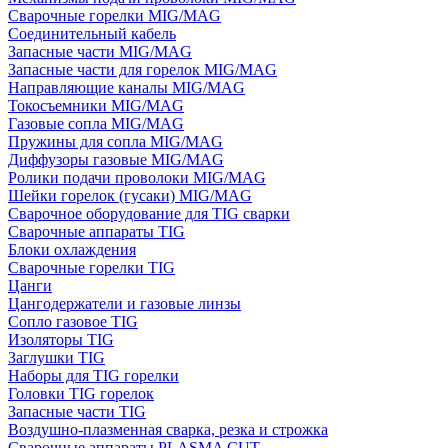
Сварочные горелки MIG/MAG
Соединительный кабель
Запасные части MIG/MAG
Запасные части для горелок MIG/MAG
Направляющие каналы MIG/MAG
Токосъемники MIG/MAG
Газовые сопла MIG/MAG
Пружины для сопла MIG/MAG
Диффузоры газовые MIG/MAG
Ролики подачи проволоки MIG/MAG
Шейки горелок (гусаки) MIG/MAG
Сварочное оборудование для TIG сварки
Сварочные аппараты TIG
Блоки охлаждения
Сварочные горелки TIG
Цанги
Цангодержатели и газовые линзы
Сопло газовое TIG
Изоляторы TIG
Заглушки TIG
Наборы для TIG горелки
Головки TIG горелок
Запасные части TIG
Воздушно-плазменная сварка, резка и строжка
Сварочные аппараты PLASMA CUT