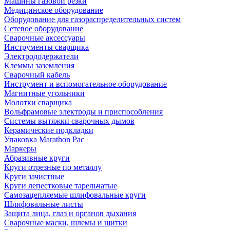
Машины газовой резки
Медицинское оборудование
Оборудование для газораспределительных систем
Сетевое оборудование
Сварочные аксессуары
Инструменты сварщика
Электрододержатели
Клеммы заземления
Сварочный кабель
Инструмент и вспомогательное оборудование
Магнитные угольники
Молотки сварщика
Вольфрамовые электроды и приспособления
Системы вытяжки сварочных дымов
Керамические подкладки
Упаковка Marathon Pac
Маркеры
Абразивные круги
Круги отрезные по металлу
Круги зачистные
Круги лепестковые тарельчатые
Самозацепляемые шлифовальные круги
Шлифовальные листы
Защита лица, глаз и органов дыхания
Сварочные маски, шлемы и щитки