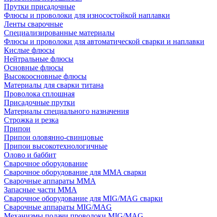
Прутки присадочные
Флюсы и проволоки для износостойкой наплавки
Ленты сварочные
Специализированные материалы
Флюсы и проволоки для автоматической сварки и наплавки
Кислые флюсы
Нейтральные флюсы
Основные флюсы
Высокоосновные флюсы
Материалы для сварки титана
Проволока сплошная
Присадочные прутки
Материалы специального назначения
Строжка и резка
Припои
Припои оловянно-свинцовые
Припои высокотехнологичные
Олово и баббит
Сварочное оборудование
Сварочное оборудование для MMA сварки
Сварочные аппараты MMA
Запасные части MMA
Сварочное оборудование для MIG/MAG сварки
Сварочные аппараты MIG/MAG
Механизмы подачи проволоки MIG/MAG