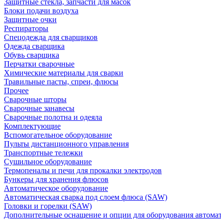
Защитные стекла, запчасти для масок
Блоки подачи воздуха
Защитные очки
Респираторы
Спецодежда для сварщиков
Одежда сварщика
Обувь сварщика
Перчатки сварочные
Химические материалы для сварки
Травильные пасты, спреи, флюсы
Прочее
Сварочные шторы
Сварочные занавесы
Сварочные полотна и одеяла
Комплектующие
Вспомогательное оборудование
Пульты дистанционного управления
Транспортные тележки
Сушильное оборудование
Термопеналы и печи для прокалки электродов
Бункеры для хранения флюсов
Автоматическое оборудование
Автоматическая сварка под слоем флюса (SAW)
Головки и горелки (SAW)
Дополнительные оснащение и опции для оборудования автома