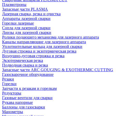
Плазмотроны
Запасные части PLASMA
Лазерная сварка, резка и очистка
Аппараты лазерной сварки
Горелки лазерные
Сопла для лазерной сварки
Линзы для лазерной сварки
Ролики подающего механизма для лазерного аппарата
Каналы направляющие для лазерного аппарата
Уплотнительные кольца для лазерной сварки
Дуговая строжка и экзотермическая резка
Воздушно-дуговая строжка и резка
Экзотермическая резка
Подводная сварка и резка
Запасные части ARC GOUGING & EXOTHERMIC CUTTING
Газосварочное оборудование
Резаки
Горелки
Запчасти к резакам и горелкам
Редукторы
Газовые вентили для сварки
Рукава напорные
Баллоны для газосварки
Манометры