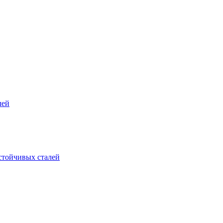
лей
стойчивых сталей