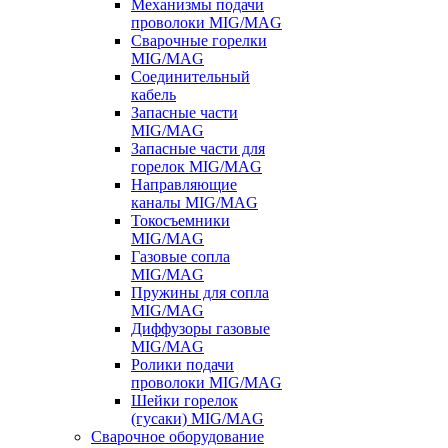
Механизмы подачи
проволоки MIG/MAG
Сварочные горелки
MIG/MAG
Соединительный
кабель
Запасные части
MIG/MAG
Запасные части для
горелок MIG/MAG
Направляющие
каналы MIG/MAG
Токосъемники
MIG/MAG
Газовые сопла
MIG/MAG
Пружины для сопла
MIG/MAG
Диффузоры газовые
MIG/MAG
Ролики подачи
проволоки MIG/MAG
Шейки горелок
(гусаки) MIG/MAG
Сварочное оборудование