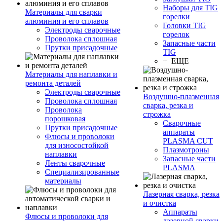
Наборы для TIG
Материалы для сварки
горелки
алюминия и его сплавов
Головки TIG
Электроды сварочные
горелок
Проволока сплошная
Запасные части
Прутки присадочные
TIG
+ ЕЩЕ
Материалы для наплавки и
ремонта деталей
Электроды сварочные
Воздушно-плазменная
Проволока сплошная
сварка, резка и
Проволока
строжка
порошковая
Сварочные
Прутки присадочные
аппараты
Флюсы и проволоки
PLASMA CUT
для износостойкой
Плазмотроны
наплавки
Запасные части
Ленты сварочные
PLASMA
Специализированные
материалы
Лазерная сварка, резка
и очистка
Аппараты
Флюсы и проволоки для
лазерной сварки