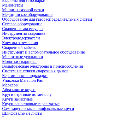
Баллоны для газосварки
Манометры
Машины газовой резки
Медицинское оборудование
Оборудование для газораспределительных систем
Сетевое оборудование
Сварочные аксессуары
Инструменты сварщика
Электрододержатели
Клеммы заземления
Сварочный кабель
Инструмент и вспомогательное оборудование
Магнитные угольники
Молотки сварщика
Вольфрамовые электроды и приспособления
Системы вытяжки сварочных дымов
Керамические подкладки
Упаковка Marathon Pac
Маркеры
Абразивные круги
Круги отрезные по металлу
Круги зачистные
Круги лепестковые тарельчатые
Самозацепляемые шлифовальные круги
Шлифовальные листы