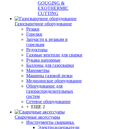
GOUGING &
EXOTHERMIC
CUTTING
Газосварочное оборудование
Резаки
Горелки
Запчасти к резакам и
горелкам
Редукторы
Газовые вентили для сварки
Рукава напорные
Баллоны для газосварки
Манометры
Машины газовой резки
Медицинское оборудование
Оборудование для
газораспределительных
систем
Сетевое оборудование
+ ЕЩЕ 2
Сварочные аксессуары
Инструменты сварщика
Электрододержатели