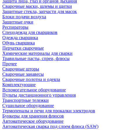
Защита лица, глаз и органов дыхания
Сварочные маски, шлемы и щитки
Защитные стекла, запчасти для масок
Блоки подачи воздуха
Защитные очки
Респираторы
Спецодежда для сварщиков
Одежда сварщика
Обувь сварщика
Перчатки сварочные
Химические материалы для сварки
Травильные пасты, спреи, флюсы
Прочее
Сварочные шторы
Сварочные занавесы
Сварочные полотна и одеяла
Комплектующие
Вспомогательное оборудование
Пульты дистанционного управления
Транспортные тележки
Сушильное оборудование
Термопеналы и печи для прокалки электродов
Бункеры для хранения флюсов
Автоматическое оборудование
Автоматическая сварка под слоем флюса (SAW)