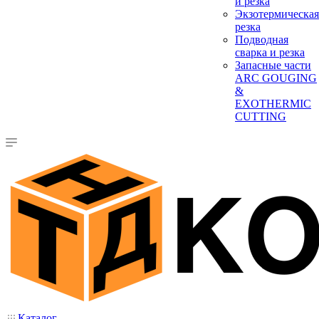
и резка
Экзотермическая
резка
Подводная
сварка и резка
Запасные части
ARC GOUGING
&
EXOTHERMIC
CUTTING
Каталог