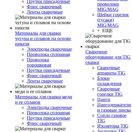
Прутки присадочные
проволоки
Флюс сварочный
MIG/MAG
Ленты сварочные
Шейки горелок
(гусаки)
MIG/MAG
+ ЕЩЕ
Материалы для сварки
чугуна и сплавов на основе
никеля
Электроды сварочные
Сварочное
Проволока сплошная
оборудование для TIG
Проволока
сварки
порошковая
Сварочные
Прутки присадочные
аппараты TIG
Флюс сварочный
Блоки
Ленты сварочные
охлаждения
Сварочные
горелки TIG
Материалы для сварки меди
Цанги
и ее сплавов
Цангодержатели
Электроды сварочные
и газовые линзы
Проволока сплошная
Сопло газовое
Прутки присадочные
TIG
Флюс сварочный
Изоляторы TIG
Заглушки TIG