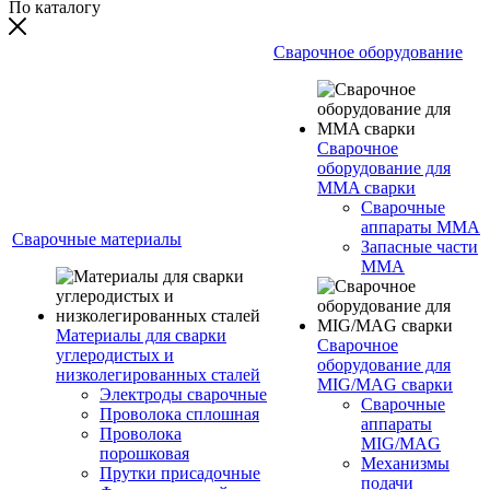
По каталогу
Сварочное оборудование
Сварочное
оборудование для
MMA сварки
Сварочные
аппараты MMA
Сварочные материалы
Запасные части
MMA
Материалы для сварки
Сварочное
углеродистых и
оборудование для
низколегированных сталей
MIG/MAG сварки
Электроды сварочные
Сварочные
Проволока сплошная
аппараты
Проволока
MIG/MAG
порошковая
Механизмы
Прутки присадочные
подачи