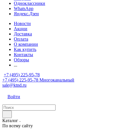
Одноклассники
WhatsApp
Яндекс.Дзен
Новости
Акции
Доставка
Оплата
О компании
Как купить
Контакты
Обзоры
...
+7 (495) 225-95-78
+7 (495) 225-95-78
Многоканальный
sale@ktnd.ru
Войти
Каталог
По всему сайту