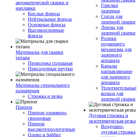
автоматической сварки и
Горелки
наплавки
лазерные
Кислые флюсы
Сопла для
Нейтральные флюсы
лазерной сварки
Основные флюсы
Линзы для
Высокоосновные
лазерной сварки
флюсы
Ролики
подающего
механизма для
Материалы для сварки
лазерного
титана
аппарата
Проволока сплошная
Каналы
Присадочные прутки
направляющие
для лазерного
аппарата
Материалы специального
Уплотнительные
назначения
кольца для
Строжка и резка
лазерной сварки
Припои
Припои оловянно-
Дуговая строжка и
свинцовые
экзотермическая резка
Припои
Воздушно-
высокотехнологичные
дуговая строжка
Олово и баббит