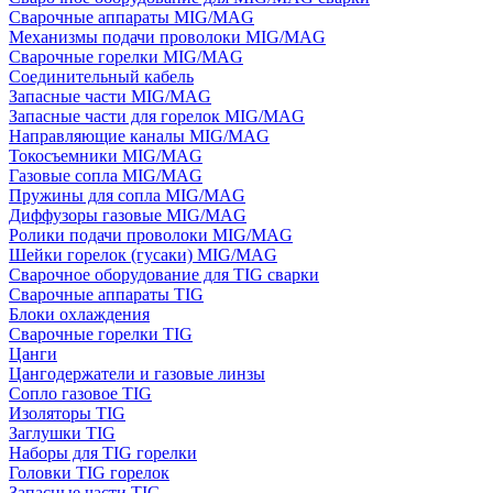
Сварочные аппараты MIG/MAG
Механизмы подачи проволоки MIG/MAG
Сварочные горелки MIG/MAG
Соединительный кабель
Запасные части MIG/MAG
Запасные части для горелок MIG/MAG
Направляющие каналы MIG/MAG
Токосъемники MIG/MAG
Газовые сопла MIG/MAG
Пружины для сопла MIG/MAG
Диффузоры газовые MIG/MAG
Ролики подачи проволоки MIG/MAG
Шейки горелок (гусаки) MIG/MAG
Сварочное оборудование для TIG сварки
Сварочные аппараты TIG
Блоки охлаждения
Сварочные горелки TIG
Цанги
Цангодержатели и газовые линзы
Сопло газовое TIG
Изоляторы TIG
Заглушки TIG
Наборы для TIG горелки
Головки TIG горелок
Запасные части TIG