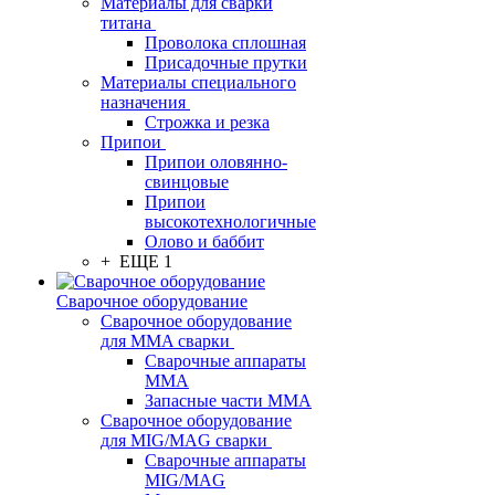
Материалы для сварки
титана
Проволока сплошная
Присадочные прутки
Материалы специального
назначения
Строжка и резка
Припои
Припои оловянно-
свинцовые
Припои
высокотехнологичные
Олово и баббит
+ ЕЩЕ 1
Сварочное оборудование
Сварочное оборудование
для MMA сварки
Сварочные аппараты
MMA
Запасные части MMA
Сварочное оборудование
для MIG/MAG сварки
Сварочные аппараты
MIG/MAG