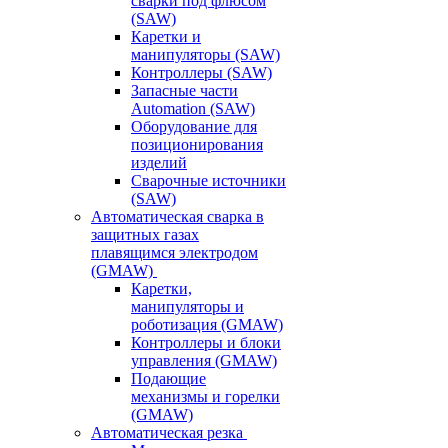
сварки под флюсом
(SAW)
Каретки и
манипуляторы (SAW)
Контроллеры (SAW)
Запасные части
Automation (SAW)
Оборудование для
позиционирования
изделий
Сварочные источники
(SAW)
Автоматическая сварка в
защитных газах
плавящимся электродом
(GMAW)
Каретки,
манипуляторы и
роботизация (GMAW)
Контроллеры и блоки
управления (GMAW)
Подающие
механизмы и горелки
(GMAW)
Автоматическая резка