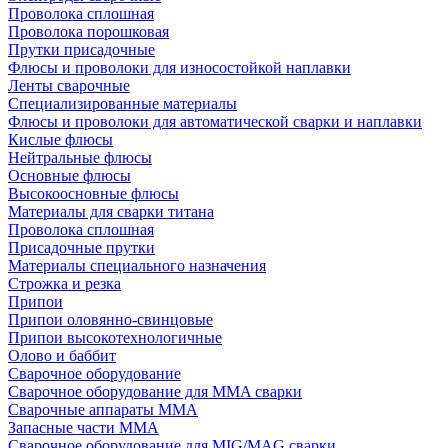
Проволока сплошная
Проволока порошковая
Прутки присадочные
Флюсы и проволоки для износостойкой наплавки
Ленты сварочные
Специализированные материалы
Флюсы и проволоки для автоматической сварки и наплавки
Кислые флюсы
Нейтральные флюсы
Основные флюсы
Высокоосновные флюсы
Материалы для сварки титана
Проволока сплошная
Присадочные прутки
Материалы специального назначения
Строжка и резка
Припои
Припои оловянно-свинцовые
Припои высокотехнологичные
Олово и баббит
Сварочное оборудование
Сварочное оборудование для MMA сварки
Сварочные аппараты MMA
Запасные части MMA
Сварочное оборудование для MIG/MAG сварки