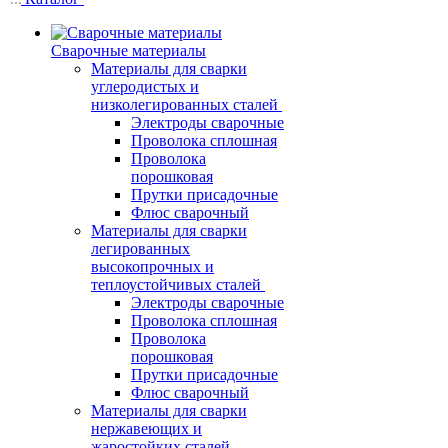
Сварочные материалы
Материалы для сварки
углеродистых и
низколегированных сталей
Электроды сварочные
Проволока сплошная
Проволока
порошковая
Прутки присадочные
Флюс сварочный
Материалы для сварки
легированных
высокопрочных и
теплоустойчивых сталей
Электроды сварочные
Проволока сплошная
Проволока
порошковая
Прутки присадочные
Флюс сварочный
Материалы для сварки
нержавеющих и
жаростойких сталей