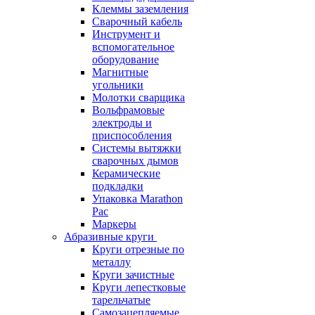
Клеммы заземления
Сварочный кабель
Инструмент и
вспомогательное
оборудование
Магнитные
угольники
Молотки сварщика
Вольфрамовые
электроды и
приспособления
Системы вытяжки
сварочных дымов
Керамические
подкладки
Упаковка Marathon
Pac
Маркеры
Абразивные круги
Круги отрезные по
металлу
Круги зачистные
Круги лепестковые
тарельчатые
Самозацепляемые