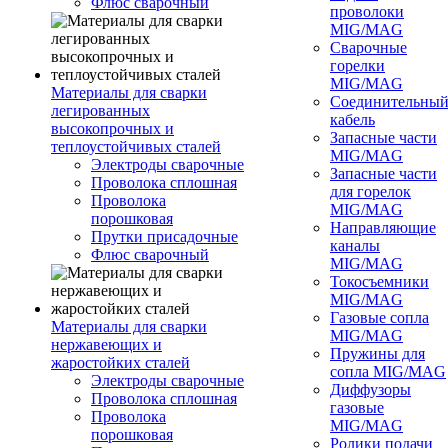
Флюс сварочный
проволоки
MIG/MAG
Сварочные
горелки
MIG/MAG
Материалы для сварки
Соединительны
легированных
кабель
высокопрочных и
Запасные части
теплоустойчивых сталей
MIG/MAG
Электроды сварочные
Запасные части
Проволока сплошная
для горелок
Проволока
MIG/MAG
порошковая
Направляющие
Прутки присадочные
каналы
Флюс сварочный
MIG/MAG
Токосъемники
MIG/MAG
Газовые сопла
Материалы для сварки
MIG/MAG
нержавеющих и
Пружины для
жаростойких сталей
сопла MIG/MAG
Электроды сварочные
Диффузоры
Проволока сплошная
газовые
Проволока
MIG/MAG
порошковая
Ролики подачи