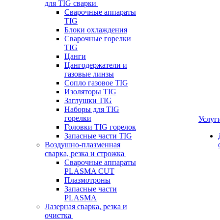
для TIG сварки
Сварочные аппараты
TIG
Блоки охлаждения
Сварочные горелки
TIG
Цанги
Цангодержатели и
газовые линзы
Сопло газовое TIG
Изоляторы TIG
Заглушки TIG
Наборы для TIG
горелки
Услуг
Головки TIG горелок
Запасные части TIG
Воздушно-плазменная
сварка, резка и строжка
Сварочные аппараты
PLASMA CUT
Плазмотроны
Запасные части
PLASMA
Лазерная сварка, резка и
очистка