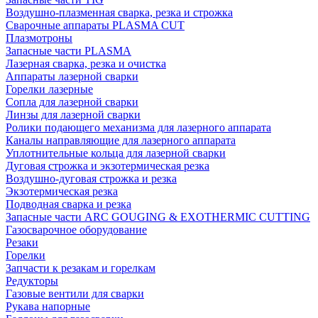
Воздушно-плазменная сварка, резка и строжка
Сварочные аппараты PLASMA CUT
Плазмотроны
Запасные части PLASMA
Лазерная сварка, резка и очистка
Аппараты лазерной сварки
Горелки лазерные
Сопла для лазерной сварки
Линзы для лазерной сварки
Ролики подающего механизма для лазерного аппарата
Каналы направляющие для лазерного аппарата
Уплотнительные кольца для лазерной сварки
Дуговая строжка и экзотермическая резка
Воздушно-дуговая строжка и резка
Экзотермическая резка
Подводная сварка и резка
Запасные части ARC GOUGING & EXOTHERMIC CUTTING
Газосварочное оборудование
Резаки
Горелки
Запчасти к резакам и горелкам
Редукторы
Газовые вентили для сварки
Рукава напорные