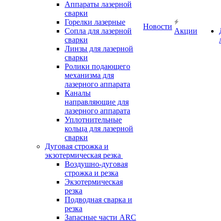
Аппараты лазерной
сварки
Горелки лазерные
Новости
Сопла для лазерной
Акции
сварки
Линзы для лазерной
сварки
Ролики подающего
механизма для
лазерного аппарата
Каналы
направляющие для
лазерного аппарата
Уплотнительные
кольца для лазерной
сварки
Дуговая строжка и
экзотермическая резка
Воздушно-дуговая
строжка и резка
Экзотермическая
резка
Подводная сварка и
резка
Запасные части ARC