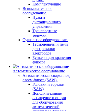
Комплектующие
Вспомогательное
оборудование
Пульты
дистанционного
управления
Транспортные
тележки
Сушильное оборудование
Термопеналы и печи
для прокалки
электродов
Бункеры для хранения
флюсов
Автоматическое оборудование
Автоматическая сварка под
слоем флюса (SAW)
Головки и горелки
(SAW)
Дополнительные
оснащение и опции
для оборудования
автоматической