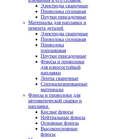
алюминия и его сплавов
Электроды сварочные
Проволока сплошная
Прутки присадочные
Материалы для наплавки и
ремонта деталей
Электроды сварочные
Проволока сплошная
Проволока
порошковая
Прутки присадочные
Флюсы и проволоки
для износостойкой
наплавки
Ленты сварочные
Специализированные
материалы
Флюсы и проволоки для
автоматической сварки и
наплавки
Кислые флюсы
Нейтральные флюсы
Основные флюсы
Высокоосновные
флюсы