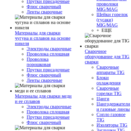
Прутки присадочные
проволоки
Флюс сварочный
MIG/MAG
Ленты сварочные
Шейки горелок
(гусаки)
MIG/MAG
+ ЕЩЕ
Материалы для сварки
чугуна и сплавов на основе
никеля
Электроды сварочные
Сварочное
Проволока сплошная
оборудование для TIG
Проволока
сварки
порошковая
Сварочные
Прутки присадочные
аппараты TIG
Флюс сварочный
Блоки
Ленты сварочные
охлаждения
Сварочные
горелки TIG
Материалы для сварки меди
Цанги
и ее сплавов
Цангодержатели
Электроды сварочные
и газовые линзы
Проволока сплошная
Сопло газовое
Прутки присадочные
TIG
Флюс сварочный
Изоляторы TIG
Заглушки TIG