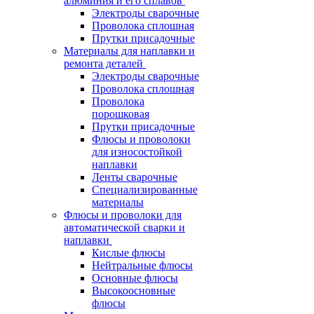
алюминия и его сплавов
Электроды сварочные
Проволока сплошная
Прутки присадочные
Материалы для наплавки и
ремонта деталей
Электроды сварочные
Проволока сплошная
Проволока
порошковая
Прутки присадочные
Флюсы и проволоки
для износостойкой
наплавки
Ленты сварочные
Специализированные
материалы
Флюсы и проволоки для
автоматической сварки и
наплавки
Кислые флюсы
Нейтральные флюсы
Основные флюсы
Высокоосновные
флюсы