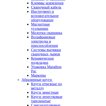
Клеммы заземления
Сварочный кабель
Инструмент и
вспомогательное
оборудование
Магнитные
угольники
Молотки сварщика
Вольфрамовые
электроды и
приспособления
Системы вытяжки
сварочных дымов
Керамические
подкладки
Упаковка Marathon
Pac
Маркеры
Абразивные круги
Круги отрезные по
металлу
Круги зачистные
Круги лепестковые
тарельчатые
Самозацепляемые