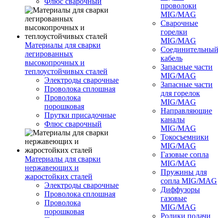
Флюс сварочный
проволоки
MIG/MAG
Сварочные
горелки
MIG/MAG
Материалы для сварки
Соединительны
легированных
кабель
высокопрочных и
Запасные части
теплоустойчивых сталей
MIG/MAG
Электроды сварочные
Запасные части
Проволока сплошная
для горелок
Проволока
MIG/MAG
порошковая
Направляющие
Прутки присадочные
каналы
Флюс сварочный
MIG/MAG
Токосъемники
MIG/MAG
Газовые сопла
Материалы для сварки
MIG/MAG
нержавеющих и
Пружины для
жаростойких сталей
сопла MIG/MAG
Электроды сварочные
Диффузоры
Проволока сплошная
газовые
Проволока
MIG/MAG
порошковая
Ролики подачи