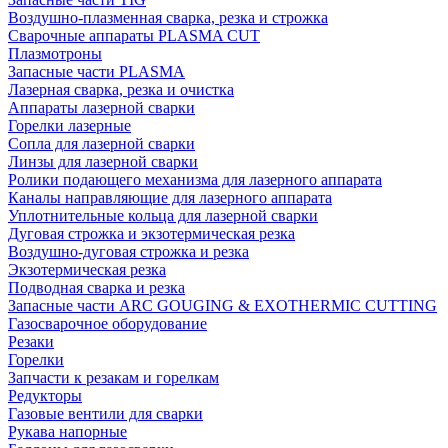
Воздушно-плазменная сварка, резка и строжка
Сварочные аппараты PLASMA CUT
Плазмотроны
Запасные части PLASMA
Лазерная сварка, резка и очистка
Аппараты лазерной сварки
Горелки лазерные
Сопла для лазерной сварки
Линзы для лазерной сварки
Ролики подающего механизма для лазерного аппарата
Каналы направляющие для лазерного аппарата
Уплотнительные кольца для лазерной сварки
Дуговая строжка и экзотермическая резка
Воздушно-дуговая строжка и резка
Экзотермическая резка
Подводная сварка и резка
Запасные части ARC GOUGING & EXOTHERMIC CUTTING
Газосварочное оборудование
Резаки
Горелки
Запчасти к резакам и горелкам
Редукторы
Газовые вентили для сварки
Рукава напорные