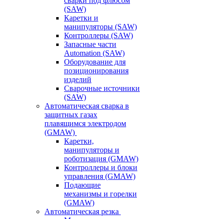
сварки под флюсом
(SAW)
Каретки и
манипуляторы (SAW)
Контроллеры (SAW)
Запасные части
Automation (SAW)
Оборудование для
позиционирования
изделий
Сварочные источники
(SAW)
Автоматическая сварка в
защитных газах
плавящимся электродом
(GMAW)
Каретки,
манипуляторы и
роботизация (GMAW)
Контроллеры и блоки
управления (GMAW)
Подающие
механизмы и горелки
(GMAW)
Автоматическая резка