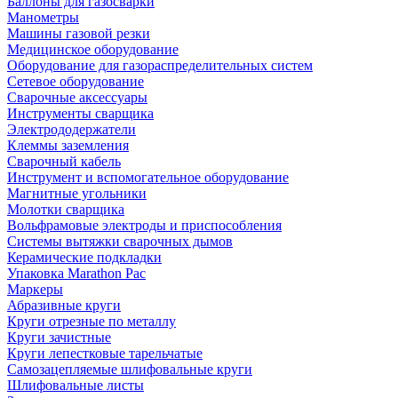
Баллоны для газосварки
Манометры
Машины газовой резки
Медицинское оборудование
Оборудование для газораспределительных систем
Сетевое оборудование
Сварочные аксессуары
Инструменты сварщика
Электрододержатели
Клеммы заземления
Сварочный кабель
Инструмент и вспомогательное оборудование
Магнитные угольники
Молотки сварщика
Вольфрамовые электроды и приспособления
Системы вытяжки сварочных дымов
Керамические подкладки
Упаковка Marathon Pac
Маркеры
Абразивные круги
Круги отрезные по металлу
Круги зачистные
Круги лепестковые тарельчатые
Самозацепляемые шлифовальные круги
Шлифовальные листы