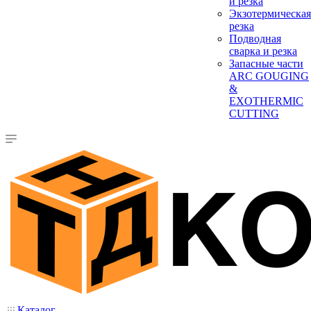
и резка
Экзотермическая
резка
Подводная
сварка и резка
Запасные части
ARC GOUGING
&
EXOTHERMIC
CUTTING
Каталог