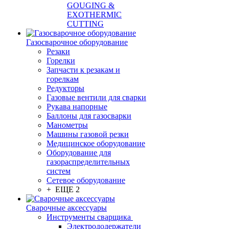
GOUGING &
EXOTHERMIC
CUTTING
Газосварочное оборудование
Резаки
Горелки
Запчасти к резакам и
горелкам
Редукторы
Газовые вентили для сварки
Рукава напорные
Баллоны для газосварки
Манометры
Машины газовой резки
Медицинское оборудование
Оборудование для
газораспределительных
систем
Сетевое оборудование
+ ЕЩЕ 2
Сварочные аксессуары
Инструменты сварщика
Электрододержатели