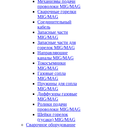
Механизмы подачи
проволоки MIG/MAG
Сварочные горелки
MIG/MAG
Соединительный
кабель
Запасные части
MIG/MAG
Запасные части для
горелок MIG/MAG
Направляющие
каналы MIG/MAG
Токосъемники
MIG/MAG
Газовые сопла
MIG/MAG
Пружины для сопла
MIG/MAG
Диффузоры газовые
MIG/MAG
Ролики подачи
проволоки MIG/MAG
Шейки горелок
(гусаки) MIG/MAG
Сварочное оборудование