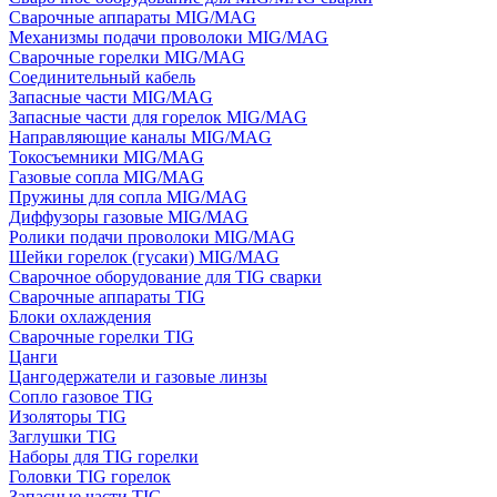
Сварочные аппараты MIG/MAG
Механизмы подачи проволоки MIG/MAG
Сварочные горелки MIG/MAG
Соединительный кабель
Запасные части MIG/MAG
Запасные части для горелок MIG/MAG
Направляющие каналы MIG/MAG
Токосъемники MIG/MAG
Газовые сопла MIG/MAG
Пружины для сопла MIG/MAG
Диффузоры газовые MIG/MAG
Ролики подачи проволоки MIG/MAG
Шейки горелок (гусаки) MIG/MAG
Сварочное оборудование для TIG сварки
Сварочные аппараты TIG
Блоки охлаждения
Сварочные горелки TIG
Цанги
Цангодержатели и газовые линзы
Сопло газовое TIG
Изоляторы TIG
Заглушки TIG
Наборы для TIG горелки
Головки TIG горелок
Запасные части TIG