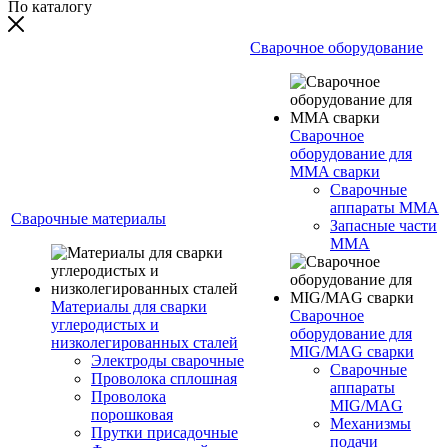
По каталогу
Сварочное оборудование
Сварочное
оборудование для
MMA сварки
Сварочные
аппараты MMA
Сварочные материалы
Запасные части
MMA
Материалы для сварки
Сварочное
углеродистых и
оборудование для
низколегированных сталей
MIG/MAG сварки
Электроды сварочные
Сварочные
Проволока сплошная
аппараты
Проволока
MIG/MAG
порошковая
Механизмы
Прутки присадочные
подачи