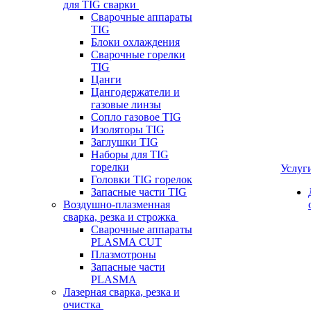
для TIG сварки
Сварочные аппараты
TIG
Блоки охлаждения
Сварочные горелки
TIG
Цанги
Цангодержатели и
газовые линзы
Сопло газовое TIG
Изоляторы TIG
Заглушки TIG
Наборы для TIG
горелки
Услуг
Головки TIG горелок
Запасные части TIG
Воздушно-плазменная
сварка, резка и строжка
Сварочные аппараты
PLASMA CUT
Плазмотроны
Запасные части
PLASMA
Лазерная сварка, резка и
очистка