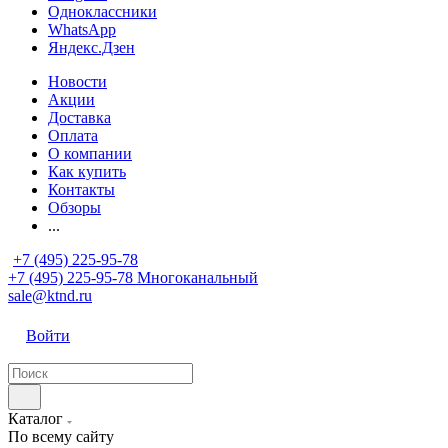
Одноклассники
WhatsApp
Яндекс.Дзен
Новости
Акции
Доставка
Оплата
О компании
Как купить
Контакты
Обзоры
...
+7 (495) 225-95-78
+7 (495) 225-95-78
Многоканальный
sale@ktnd.ru
Войти
Каталог
По всему сайту