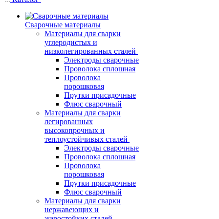
Сварочные материалы
Материалы для сварки
углеродистых и
низколегированных сталей
Электроды сварочные
Проволока сплошная
Проволока
порошковая
Прутки присадочные
Флюс сварочный
Материалы для сварки
легированных
высокопрочных и
теплоустойчивых сталей
Электроды сварочные
Проволока сплошная
Проволока
порошковая
Прутки присадочные
Флюс сварочный
Материалы для сварки
нержавеющих и
жаростойких сталей