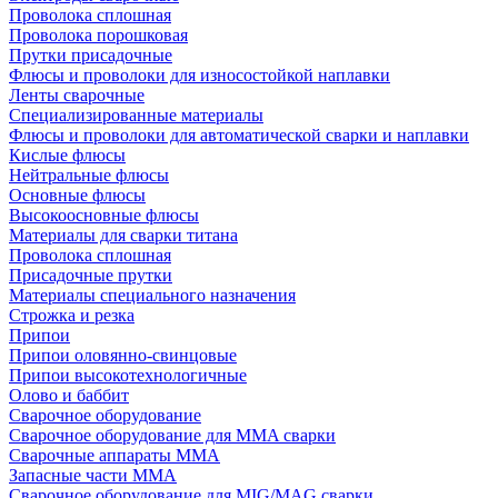
Проволока сплошная
Проволока порошковая
Прутки присадочные
Флюсы и проволоки для износостойкой наплавки
Ленты сварочные
Специализированные материалы
Флюсы и проволоки для автоматической сварки и наплавки
Кислые флюсы
Нейтральные флюсы
Основные флюсы
Высокоосновные флюсы
Материалы для сварки титана
Проволока сплошная
Присадочные прутки
Материалы специального назначения
Строжка и резка
Припои
Припои оловянно-свинцовые
Припои высокотехнологичные
Олово и баббит
Сварочное оборудование
Сварочное оборудование для MMA сварки
Сварочные аппараты MMA
Запасные части MMA
Сварочное оборудование для MIG/MAG сварки