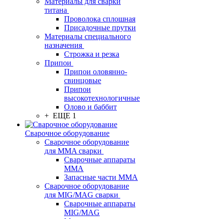
Материалы для сварки
титана
Проволока сплошная
Присадочные прутки
Материалы специального
назначения
Строжка и резка
Припои
Припои оловянно-
свинцовые
Припои
высокотехнологичные
Олово и баббит
+ ЕЩЕ 1
Сварочное оборудование
Сварочное оборудование
для MMA сварки
Сварочные аппараты
MMA
Запасные части MMA
Сварочное оборудование
для MIG/MAG сварки
Сварочные аппараты
MIG/MAG