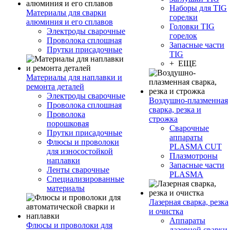
Наборы для TIG
Материалы для сварки
горелки
алюминия и его сплавов
Головки TIG
Электроды сварочные
горелок
Проволока сплошная
Запасные части
Прутки присадочные
TIG
+ ЕЩЕ
Материалы для наплавки и
ремонта деталей
Электроды сварочные
Воздушно-плазменная
Проволока сплошная
сварка, резка и
Проволока
строжка
порошковая
Сварочные
Прутки присадочные
аппараты
Флюсы и проволоки
PLASMA CUT
для износостойкой
Плазмотроны
наплавки
Запасные части
Ленты сварочные
PLASMA
Специализированные
материалы
Лазерная сварка, резка
и очистка
Аппараты
Флюсы и проволоки для
лазерной сварки