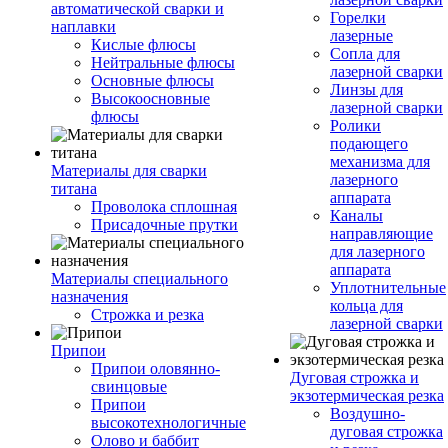
автоматической сварки и
Горелки
наплавки
лазерные
Кислые флюсы
Сопла для
Нейтральные флюсы
лазерной сварки
Основные флюсы
Линзы для
Высокоосновные
лазерной сварки
флюсы
Ролики
подающего
механизма для
Материалы для сварки
лазерного
титана
аппарата
Проволока сплошная
Каналы
Присадочные прутки
направляющие
для лазерного
аппарата
Материалы специального
Уплотнительные
назначения
кольца для
Строжка и резка
лазерной сварки
Припои
Припои оловянно-
Дуговая строжка и
свинцовые
экзотермическая резка
Припои
Воздушно-
высокотехнологичные
дуговая строжка
Олово и баббит