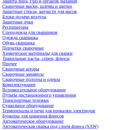
Защита лица, глаз и органов дыхания
Сварочные маски, шлемы и щитки
Защитные стекла, запчасти для масок
Блоки подачи воздуха
Защитные очки
Респираторы
Спецодежда для сварщиков
Одежда сварщика
Обувь сварщика
Перчатки сварочные
Химические материалы для сварки
Травильные пасты, спреи, флюсы
Прочее
Сварочные шторы
Сварочные занавесы
Сварочные полотна и одеяла
Комплектующие
Вспомогательное оборудование
Пульты дистанционного управления
Транспортные тележки
Сушильное оборудование
Термопеналы и печи для прокалки электродов
Бункеры для хранения флюсов
Автоматическое оборудование
Автоматическая сварка под слоем флюса (SAW)