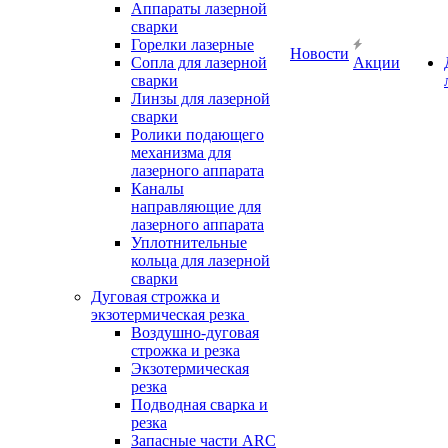
Аппараты лазерной
сварки
Горелки лазерные
Новости
Сопла для лазерной
Акции
сварки
Линзы для лазерной
сварки
Ролики подающего
механизма для
лазерного аппарата
Каналы
направляющие для
лазерного аппарата
Уплотнительные
кольца для лазерной
сварки
Дуговая строжка и
экзотермическая резка
Воздушно-дуговая
строжка и резка
Экзотермическая
резка
Подводная сварка и
резка
Запасные части ARC