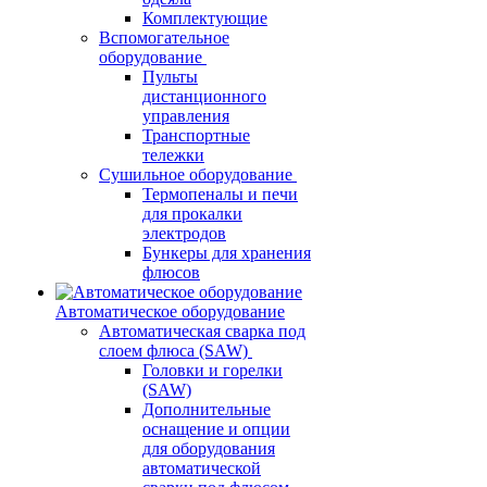
Комплектующие
Вспомогательное
оборудование
Пульты
дистанционного
управления
Транспортные
тележки
Сушильное оборудование
Термопеналы и печи
для прокалки
электродов
Бункеры для хранения
флюсов
Автоматическое оборудование
Автоматическая сварка под
слоем флюса (SAW)
Головки и горелки
(SAW)
Дополнительные
оснащение и опции
для оборудования
автоматической