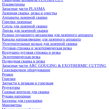
Плазмотроны
Запасные части PLASMA
Лазерная сварка, резка и очистка
Аппараты лазерной сварки
Горелки лазерные
Сопла для лазерной сварки
Линзы для лазерной сварки
Ролики подающего механизма для лазерного аппарата
Каналы направляющие для лазерного аппарата
Уплотнительные кольца для лазерной сварки
Дуговая строжка и экзотермическая резка
Воздушно-дуговая строжка и резка
Экзотермическая резка
Подводная сварка и резка
Запасные части ARC GOUGING & EXOTHERMIC CUTTING
Газосварочное оборудование
Резаки
Горелки
Запчасти к резакам и горелкам
Редукторы
Газовые вентили для сварки
Рукава напорные
Баллоны для газосварки
Манометры