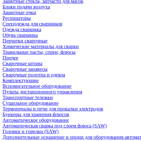
Защитные стекла, запчасти для масок
Блоки подачи воздуха
Защитные очки
Респираторы
Спецодежда для сварщиков
Одежда сварщика
Обувь сварщика
Перчатки сварочные
Химические материалы для сварки
Травильные пасты, спреи, флюсы
Прочее
Сварочные шторы
Сварочные занавесы
Сварочные полотна и одеяла
Комплектующие
Вспомогательное оборудование
Пульты дистанционного управления
Транспортные тележки
Сушильное оборудование
Термопеналы и печи для прокалки электродов
Бункеры для хранения флюсов
Автоматическое оборудование
Автоматическая сварка под слоем флюса (SAW)
Головки и горелки (SAW)
Дополнительные оснащение и опции для оборудования автома