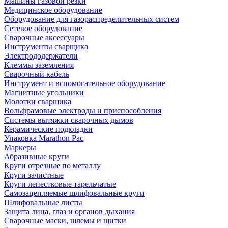
Машины газовой резки
Медицинское оборудование
Оборудование для газораспределительных систем
Сетевое оборудование
Сварочные аксессуары
Инструменты сварщика
Электрододержатели
Клеммы заземления
Сварочный кабель
Инструмент и вспомогательное оборудование
Магнитные угольники
Молотки сварщика
Вольфрамовые электроды и приспособления
Системы вытяжки сварочных дымов
Керамические подкладки
Упаковка Marathon Pac
Маркеры
Абразивные круги
Круги отрезные по металлу
Круги зачистные
Круги лепестковые тарельчатые
Самозацепляемые шлифовальные круги
Шлифовальные листы
Защита лица, глаз и органов дыхания
Сварочные маски, шлемы и щитки