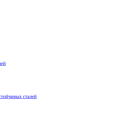
лей
стойчивых сталей