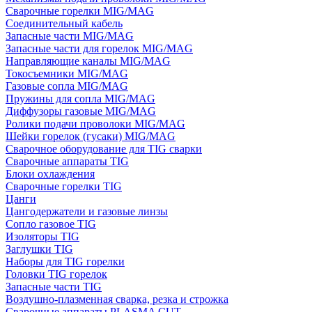
Сварочные горелки MIG/MAG
Соединительный кабель
Запасные части MIG/MAG
Запасные части для горелок MIG/MAG
Направляющие каналы MIG/MAG
Токосъемники MIG/MAG
Газовые сопла MIG/MAG
Пружины для сопла MIG/MAG
Диффузоры газовые MIG/MAG
Ролики подачи проволоки MIG/MAG
Шейки горелок (гусаки) MIG/MAG
Сварочное оборудование для TIG сварки
Сварочные аппараты TIG
Блоки охлаждения
Сварочные горелки TIG
Цанги
Цангодержатели и газовые линзы
Сопло газовое TIG
Изоляторы TIG
Заглушки TIG
Наборы для TIG горелки
Головки TIG горелок
Запасные части TIG
Воздушно-плазменная сварка, резка и строжка
Сварочные аппараты PLASMA CUT