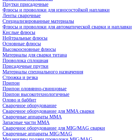
Прутки присадочные
Флюсы и проволоки для износостойкой наплавки
Ленты сварочные
Специализированные материалы
Флюсы и проволоки для автоматической сварки и наплавки
Кислые флюсы
Нейтральные флюсы
Основные флюсы
Высокоосновные флюсы
Материалы для сварки титана
Проволока сплошная
Присадочные прутки
Материалы специального назначения
Строжка и резка
Припои
Припои оловянно-свинцовые
Припои высокотехнологичные
Олово и баббит
Сварочное оборудование
Сварочное оборудование для MMA сварки
Сварочные аппараты MMA
Запасные части MMA
Сварочное оборудование для MIG/MAG сварки
Сварочные аппараты MIG/MAG
Механизмы подачи проволоки MIG/MAG