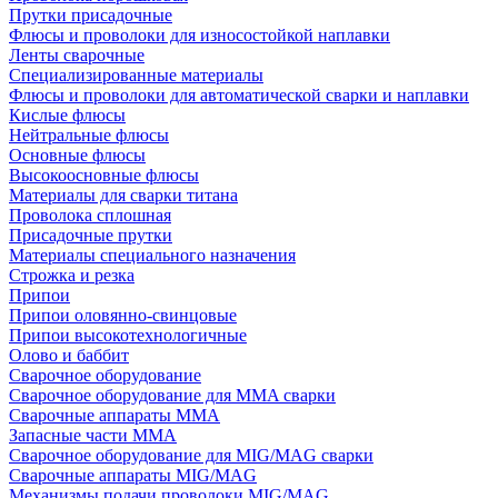
Прутки присадочные
Флюсы и проволоки для износостойкой наплавки
Ленты сварочные
Специализированные материалы
Флюсы и проволоки для автоматической сварки и наплавки
Кислые флюсы
Нейтральные флюсы
Основные флюсы
Высокоосновные флюсы
Материалы для сварки титана
Проволока сплошная
Присадочные прутки
Материалы специального назначения
Строжка и резка
Припои
Припои оловянно-свинцовые
Припои высокотехнологичные
Олово и баббит
Сварочное оборудование
Сварочное оборудование для MMA сварки
Сварочные аппараты MMA
Запасные части MMA
Сварочное оборудование для MIG/MAG сварки
Сварочные аппараты MIG/MAG
Механизмы подачи проволоки MIG/MAG