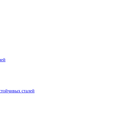
лей
стойчивых сталей