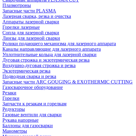
Плазмотроны
Запасные части PLASMA
Лазерная сварка, резка и очистка
Аппараты лазерной сварки
Горелки лазерные
Сопла для лазерной сварки
Линзы для лазерной сварки
Ролики подающего механизма для лазерного аппарата
Каналы направляющие для лазерного аппарата
Уплотнительные кольца для лазерной сварки
Дуговая строжка и экзотермическая резка
Воздушно-дуговая строжка и резка
Экзотермическая резка
Подводная сварка и резка
Запасные части ARC GOUGING & EXOTHERMIC CUTTING
Газосварочное оборудование
Резаки
Горелки
Запчасти к резакам и горелкам
Редукторы
Газовые вентили для сварки
Рукава напорные
Баллоны для газосварки
Манометры