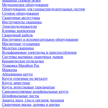
Машины газовой резки
Медицинское оборудование
Оборудование для газораспределительных систем
Сетевое оборудование
Сварочные аксессуары
Инструменты сварщика
Электрододержатели
Клеммы заземления
Сварочный кабель
Инструмент и вспомогательное оборудование
Магнитные угольники
Молотки сварщика
Вольфрамовые электроды и приспособления
Системы вытяжки сварочных дымов
Керамические подкладки
Упаковка Marathon Pac
Маркеры
Абразивные круги
Круги отрезные по металлу
Круги зачистные
Круги лепестковые тарельчатые
Самозацепляемые шлифовальные круги
Шлифовальные листы
Защита лица, глаз и органов дыхания
Сварочные маски, шлемы и щитки