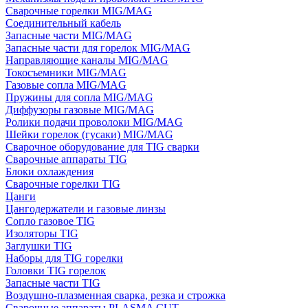
Сварочные горелки MIG/MAG
Соединительный кабель
Запасные части MIG/MAG
Запасные части для горелок MIG/MAG
Направляющие каналы MIG/MAG
Токосъемники MIG/MAG
Газовые сопла MIG/MAG
Пружины для сопла MIG/MAG
Диффузоры газовые MIG/MAG
Ролики подачи проволоки MIG/MAG
Шейки горелок (гусаки) MIG/MAG
Сварочное оборудование для TIG сварки
Сварочные аппараты TIG
Блоки охлаждения
Сварочные горелки TIG
Цанги
Цангодержатели и газовые линзы
Сопло газовое TIG
Изоляторы TIG
Заглушки TIG
Наборы для TIG горелки
Головки TIG горелок
Запасные части TIG
Воздушно-плазменная сварка, резка и строжка
Сварочные аппараты PLASMA CUT