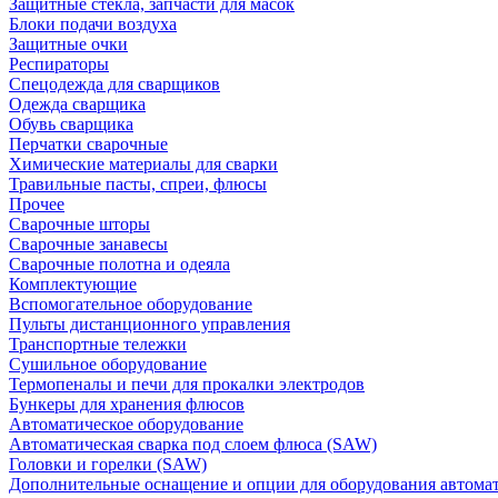
Защитные стекла, запчасти для масок
Блоки подачи воздуха
Защитные очки
Респираторы
Спецодежда для сварщиков
Одежда сварщика
Обувь сварщика
Перчатки сварочные
Химические материалы для сварки
Травильные пасты, спреи, флюсы
Прочее
Сварочные шторы
Сварочные занавесы
Сварочные полотна и одеяла
Комплектующие
Вспомогательное оборудование
Пульты дистанционного управления
Транспортные тележки
Сушильное оборудование
Термопеналы и печи для прокалки электродов
Бункеры для хранения флюсов
Автоматическое оборудование
Автоматическая сварка под слоем флюса (SAW)
Головки и горелки (SAW)
Дополнительные оснащение и опции для оборудования автома