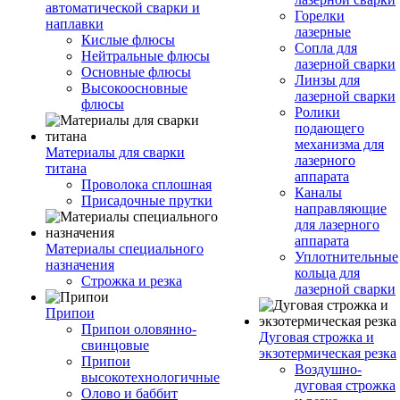
автоматической сварки и
Горелки
наплавки
лазерные
Кислые флюсы
Сопла для
Нейтральные флюсы
лазерной сварки
Основные флюсы
Линзы для
Высокоосновные
лазерной сварки
флюсы
Ролики
подающего
механизма для
Материалы для сварки
лазерного
титана
аппарата
Проволока сплошная
Каналы
Присадочные прутки
направляющие
для лазерного
аппарата
Материалы специального
Уплотнительные
назначения
кольца для
Строжка и резка
лазерной сварки
Припои
Припои оловянно-
Дуговая строжка и
свинцовые
экзотермическая резка
Припои
Воздушно-
высокотехнологичные
дуговая строжка
Олово и баббит