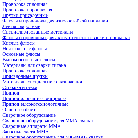
Проволока сплошная
Проволока порошковая
Прутки присадочные
Флюсы и проволоки для износостойкой наплавки
Ленты сварочные
Специализированные материалы
Флюсы и проволоки для автоматической сварки и наплавки
Кислые флюсы
Нейтральные флюсы
Основные флюсы
Высокоосновные флюсы
Материалы для сварки титана
Проволока сплошная
Присадочные прутки
Материалы специального назначения
Строжка и резка
Припои
Припои оловянно-свинцовые
Припои высокотехнологичные
Олово и баббит
Сварочное оборудование
Сварочное оборудование для MMA сварки
Сварочные аппараты MMA
Запасные части MMA
Сварочное оборудование для MIG/MAG сварки