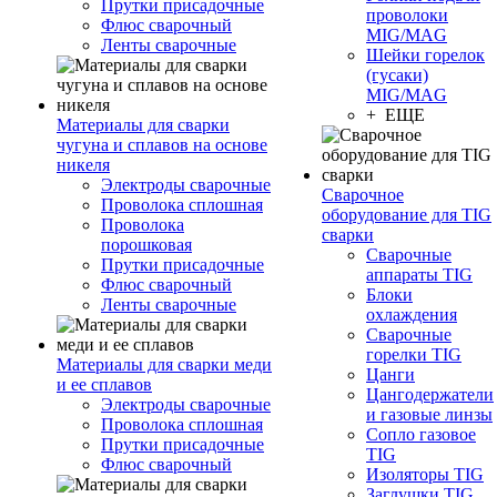
Прутки присадочные
проволоки
Флюс сварочный
MIG/MAG
Ленты сварочные
Шейки горелок
(гусаки)
MIG/MAG
+ ЕЩЕ
Материалы для сварки
чугуна и сплавов на основе
никеля
Электроды сварочные
Сварочное
Проволока сплошная
оборудование для TIG
Проволока
сварки
порошковая
Сварочные
Прутки присадочные
аппараты TIG
Флюс сварочный
Блоки
Ленты сварочные
охлаждения
Сварочные
горелки TIG
Материалы для сварки меди
Цанги
и ее сплавов
Цангодержатели
Электроды сварочные
и газовые линзы
Проволока сплошная
Сопло газовое
Прутки присадочные
TIG
Флюс сварочный
Изоляторы TIG
Заглушки TIG