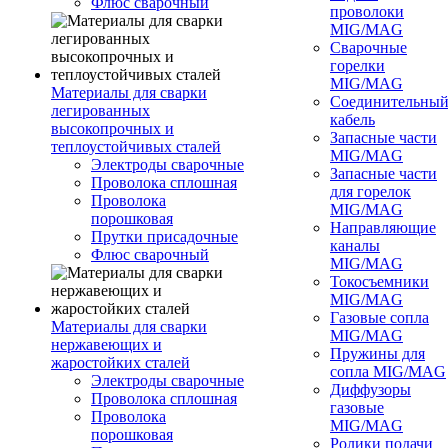
Флюс сварочный
проволоки
MIG/MAG
Сварочные
горелки
MIG/MAG
Материалы для сварки
Соединительны
легированных
кабель
высокопрочных и
Запасные части
теплоустойчивых сталей
MIG/MAG
Электроды сварочные
Запасные части
Проволока сплошная
для горелок
Проволока
MIG/MAG
порошковая
Направляющие
Прутки присадочные
каналы
Флюс сварочный
MIG/MAG
Токосъемники
MIG/MAG
Газовые сопла
Материалы для сварки
MIG/MAG
нержавеющих и
Пружины для
жаростойких сталей
сопла MIG/MAG
Электроды сварочные
Диффузоры
Проволока сплошная
газовые
Проволока
MIG/MAG
порошковая
Ролики подачи