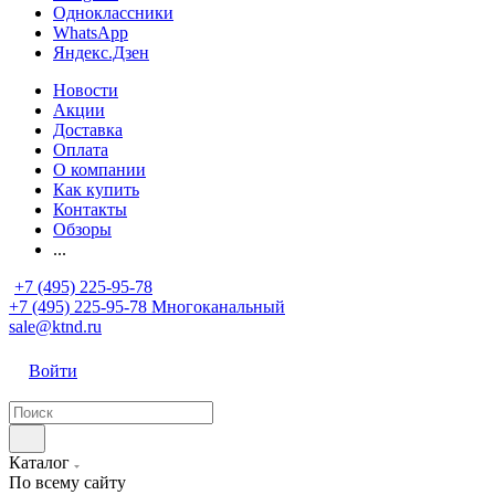
Одноклассники
WhatsApp
Яндекс.Дзен
Новости
Акции
Доставка
Оплата
О компании
Как купить
Контакты
Обзоры
...
+7 (495) 225-95-78
+7 (495) 225-95-78
Многоканальный
sale@ktnd.ru
Войти
Каталог
По всему сайту