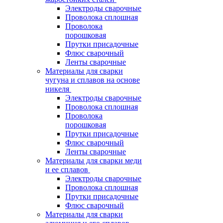
Электроды сварочные
Проволока сплошная
Проволока
порошковая
Прутки присадочные
Флюс сварочный
Ленты сварочные
Материалы для сварки
чугуна и сплавов на основе
никеля
Электроды сварочные
Проволока сплошная
Проволока
порошковая
Прутки присадочные
Флюс сварочный
Ленты сварочные
Материалы для сварки меди
и ее сплавов
Электроды сварочные
Проволока сплошная
Прутки присадочные
Флюс сварочный
Материалы для сварки