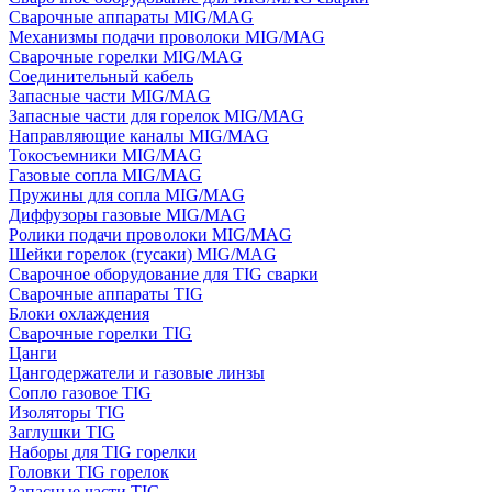
Сварочные аппараты MIG/MAG
Механизмы подачи проволоки MIG/MAG
Сварочные горелки MIG/MAG
Соединительный кабель
Запасные части MIG/MAG
Запасные части для горелок MIG/MAG
Направляющие каналы MIG/MAG
Токосъемники MIG/MAG
Газовые сопла MIG/MAG
Пружины для сопла MIG/MAG
Диффузоры газовые MIG/MAG
Ролики подачи проволоки MIG/MAG
Шейки горелок (гусаки) MIG/MAG
Сварочное оборудование для TIG сварки
Сварочные аппараты TIG
Блоки охлаждения
Сварочные горелки TIG
Цанги
Цангодержатели и газовые линзы
Сопло газовое TIG
Изоляторы TIG
Заглушки TIG
Наборы для TIG горелки
Головки TIG горелок
Запасные части TIG