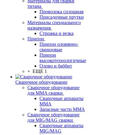
Материалы для сварки
титана
Проволока сплошная
Присадочные прутки
Материалы специального
назначения
Строжка и резка
Припои
Припои оловянно-
свинцовые
Припои
высокотехнологичные
Олово и баббит
+ ЕЩЕ 1
Сварочное оборудование
Сварочное оборудование
для MMA сварки
Сварочные аппараты
MMA
Запасные части MMA
Сварочное оборудование
для MIG/MAG сварки
Сварочные аппараты
MIG/MAG