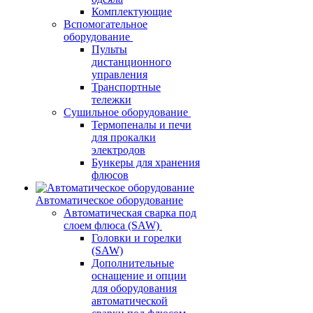
Комплектующие
Вспомогательное
оборудование
Пульты
дистанционного
управления
Транспортные
тележки
Сушильное оборудование
Термопеналы и печи
для прокалки
электродов
Бункеры для хранения
флюсов
Автоматическое оборудование
Автоматическая сварка под
слоем флюса (SAW)
Головки и горелки
(SAW)
Дополнительные
оснащение и опции
для оборудования
автоматической