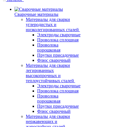
Сварочные материалы
Материалы для сварки
углеродистых и
низколегированных сталей
Электроды сварочные
Проволока сплошная
Проволока
порошковая
Прутки присадочные
Флюс сварочный
Материалы для сварки
легированных
высокопрочных и
теплоустойчивых сталей
Электроды сварочные
Проволока сплошная
Проволока
порошковая
Прутки присадочные
Флюс сварочный
Материалы для сварки
нержавеющих и
жаростойких сталей