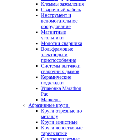
Клеммы заземления
Сварочный кабель
Инструмент и
вспомогательное
оборудование
Магнитные
угольники
Молотки сварщика
Вольфрамовые
электроды и
приспособления
Системы вытяжки
сварочных дымов
Керамические
подкладки
Упаковка Marathon
Pac
Маркеры
Абразивные круги
Круги отрезные по
металлу
Круги зачистные
Круги лепестковые
тарельчатые
Самозацепляемые