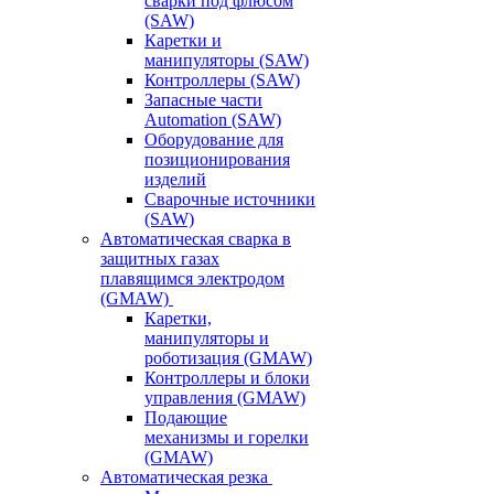
сварки под флюсом
(SAW)
Каретки и
манипуляторы (SAW)
Контроллеры (SAW)
Запасные части
Automation (SAW)
Оборудование для
позиционирования
изделий
Сварочные источники
(SAW)
Автоматическая сварка в
защитных газах
плавящимся электродом
(GMAW)
Каретки,
манипуляторы и
роботизация (GMAW)
Контроллеры и блоки
управления (GMAW)
Подающие
механизмы и горелки
(GMAW)
Автоматическая резка