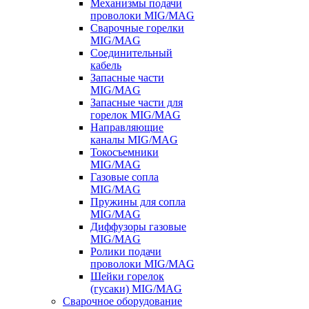
Механизмы подачи
проволоки MIG/MAG
Сварочные горелки
MIG/MAG
Соединительный
кабель
Запасные части
MIG/MAG
Запасные части для
горелок MIG/MAG
Направляющие
каналы MIG/MAG
Токосъемники
MIG/MAG
Газовые сопла
MIG/MAG
Пружины для сопла
MIG/MAG
Диффузоры газовые
MIG/MAG
Ролики подачи
проволоки MIG/MAG
Шейки горелок
(гусаки) MIG/MAG
Сварочное оборудование