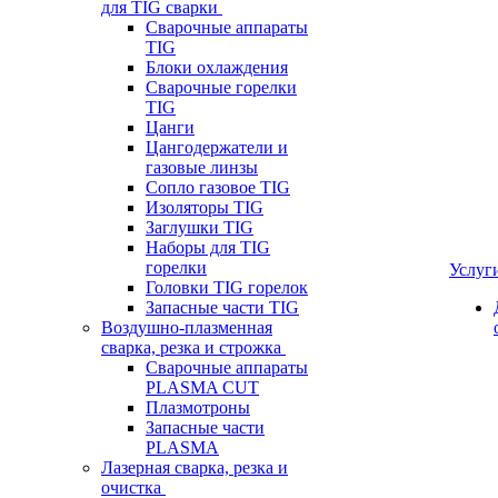
для TIG сварки
Сварочные аппараты
TIG
Блоки охлаждения
Сварочные горелки
TIG
Цанги
Цангодержатели и
газовые линзы
Сопло газовое TIG
Изоляторы TIG
Заглушки TIG
Наборы для TIG
горелки
Услуг
Головки TIG горелок
Запасные части TIG
Воздушно-плазменная
сварка, резка и строжка
Сварочные аппараты
PLASMA CUT
Плазмотроны
Запасные части
PLASMA
Лазерная сварка, резка и
очистка