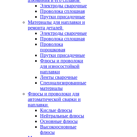
алюминия и его сплавов
Электроды сварочные
Проволока сплошная
Прутки присадочные
Материалы для наплавки и
ремонта деталей
Электроды сварочные
Проволока сплошная
Проволока
порошковая
Прутки присадочные
Флюсы и проволоки
для износостойкой
наплавки
Ленты сварочные
Специализированные
материалы
Флюсы и проволоки для
автоматической сварки и
наплавки
Кислые флюсы
Нейтральные флюсы
Основные флюсы
Высокоосновные
флюсы