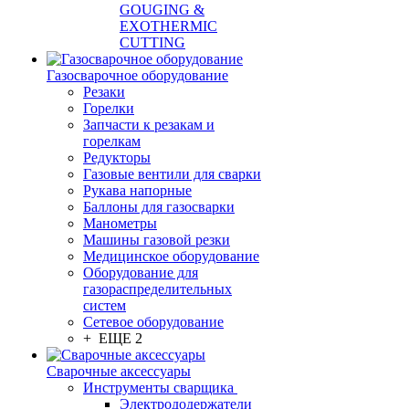
GOUGING &
EXOTHERMIC
CUTTING
Газосварочное оборудование
Резаки
Горелки
Запчасти к резакам и
горелкам
Редукторы
Газовые вентили для сварки
Рукава напорные
Баллоны для газосварки
Манометры
Машины газовой резки
Медицинское оборудование
Оборудование для
газораспределительных
систем
Сетевое оборудование
+ ЕЩЕ 2
Сварочные аксессуары
Инструменты сварщика
Электрододержатели