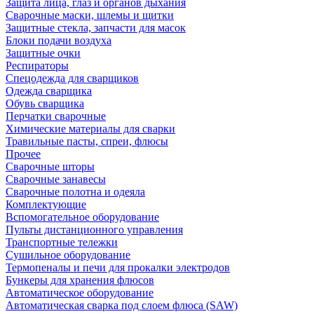
Защита лица, глаз и органов дыхания
Сварочные маски, шлемы и щитки
Защитные стекла, запчасти для масок
Блоки подачи воздуха
Защитные очки
Респираторы
Спецодежда для сварщиков
Одежда сварщика
Обувь сварщика
Перчатки сварочные
Химические материалы для сварки
Травильные пасты, спреи, флюсы
Прочее
Сварочные шторы
Сварочные занавесы
Сварочные полотна и одеяла
Комплектующие
Вспомогательное оборудование
Пульты дистанционного управления
Транспортные тележки
Сушильное оборудование
Термопеналы и печи для прокалки электродов
Бункеры для хранения флюсов
Автоматическое оборудование
Автоматическая сварка под слоем флюса (SAW)