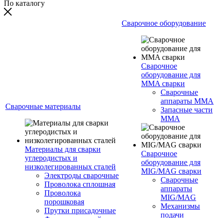
По каталогу
Сварочное оборудование
Сварочное
оборудование для
MMA сварки
Сварочные
аппараты MMA
Сварочные материалы
Запасные части
MMA
Материалы для сварки
Сварочное
углеродистых и
оборудование для
низколегированных сталей
MIG/MAG сварки
Электроды сварочные
Сварочные
Проволока сплошная
аппараты
Проволока
MIG/MAG
порошковая
Механизмы
Прутки присадочные
подачи