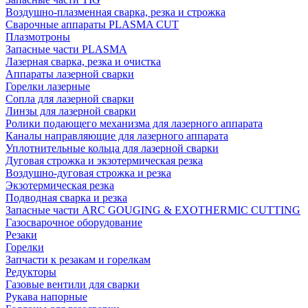
Воздушно-плазменная сварка, резка и строжка
Сварочные аппараты PLASMA CUT
Плазмотроны
Запасные части PLASMA
Лазерная сварка, резка и очистка
Аппараты лазерной сварки
Горелки лазерные
Сопла для лазерной сварки
Линзы для лазерной сварки
Ролики подающего механизма для лазерного аппарата
Каналы направляющие для лазерного аппарата
Уплотнительные кольца для лазерной сварки
Дуговая строжка и экзотермическая резка
Воздушно-дуговая строжка и резка
Экзотермическая резка
Подводная сварка и резка
Запасные части ARC GOUGING & EXOTHERMIC CUTTING
Газосварочное оборудование
Резаки
Горелки
Запчасти к резакам и горелкам
Редукторы
Газовые вентили для сварки
Рукава напорные