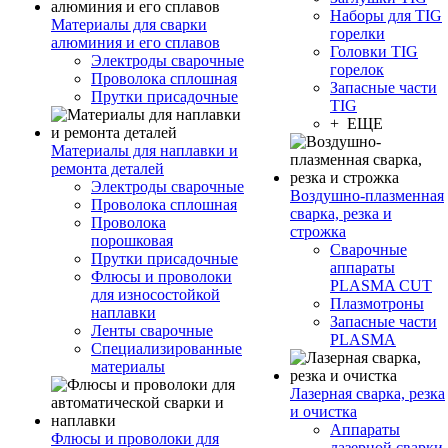
Наборы для TIG
Материалы для сварки
горелки
алюминия и его сплавов
Головки TIG
Электроды сварочные
горелок
Проволока сплошная
Запасные части
Прутки присадочные
TIG
+ ЕЩЕ
Материалы для наплавки и
ремонта деталей
Электроды сварочные
Воздушно-плазменная
Проволока сплошная
сварка, резка и
Проволока
строжка
порошковая
Сварочные
Прутки присадочные
аппараты
Флюсы и проволоки
PLASMA CUT
для износостойкой
Плазмотроны
наплавки
Запасные части
Ленты сварочные
PLASMA
Специализированные
материалы
Лазерная сварка, резка
и очистка
Аппараты
Флюсы и проволоки для
лазерной сварки