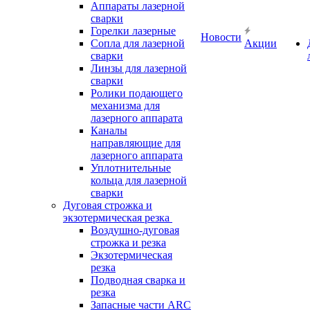
Аппараты лазерной
сварки
Горелки лазерные
Новости
Сопла для лазерной
Акции
сварки
Линзы для лазерной
сварки
Ролики подающего
механизма для
лазерного аппарата
Каналы
направляющие для
лазерного аппарата
Уплотнительные
кольца для лазерной
сварки
Дуговая строжка и
экзотермическая резка
Воздушно-дуговая
строжка и резка
Экзотермическая
резка
Подводная сварка и
резка
Запасные части ARC