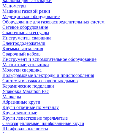
Баллоны для газосварки
Манометры
Машины газовой резки
Медицинское оборудование
Оборудование для газораспределительных систем
Сетевое оборудование
Сварочные аксессуары
Инструменты сварщика
Электрододержатели
Клеммы заземления
Сварочный кабель
Инструмент и вспомогательное оборудование
Магнитные угольники
Молотки сварщика
Вольфрамовые электроды и приспособления
Системы вытяжки сварочных дымов
Керамические подкладки
Упаковка Marathon Pac
Маркеры
Абразивные круги
Круги отрезные по металлу
Круги зачистные
Круги лепестковые тарельчатые
Самозацепляемые шлифовальные круги
Шлифовальные листы