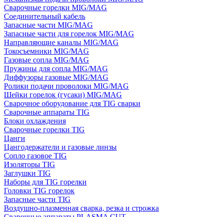
Сварочные горелки MIG/MAG
Соединительный кабель
Запасные части MIG/MAG
Запасные части для горелок MIG/MAG
Направляющие каналы MIG/MAG
Токосъемники MIG/MAG
Газовые сопла MIG/MAG
Пружины для сопла MIG/MAG
Диффузоры газовые MIG/MAG
Ролики подачи проволоки MIG/MAG
Шейки горелок (гусаки) MIG/MAG
Сварочное оборудование для TIG сварки
Сварочные аппараты TIG
Блоки охлаждения
Сварочные горелки TIG
Цанги
Цангодержатели и газовые линзы
Сопло газовое TIG
Изоляторы TIG
Заглушки TIG
Наборы для TIG горелки
Головки TIG горелок
Запасные части TIG
Воздушно-плазменная сварка, резка и строжка
Сварочные аппараты PLASMA CUT