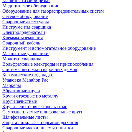
Машины газовой резки
Медицинское оборудование
Оборудование для газораспределительных систем
Сетевое оборудование
Сварочные аксессуары
Инструменты сварщика
Электрододержатели
Клеммы заземления
Сварочный кабель
Инструмент и вспомогательное оборудование
Магнитные угольники
Молотки сварщика
Вольфрамовые электроды и приспособления
Системы вытяжки сварочных дымов
Керамические подкладки
Упаковка Marathon Pac
Маркеры
Абразивные круги
Круги отрезные по металлу
Круги зачистные
Круги лепестковые тарельчатые
Самозацепляемые шлифовальные круги
Шлифовальные листы
Защита лица, глаз и органов дыхания
Сварочные маски, шлемы и щитки