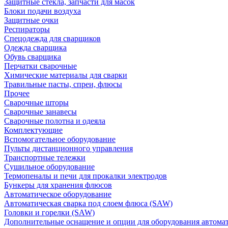
Защитные стекла, запчасти для масок
Блоки подачи воздуха
Защитные очки
Респираторы
Спецодежда для сварщиков
Одежда сварщика
Обувь сварщика
Перчатки сварочные
Химические материалы для сварки
Травильные пасты, спреи, флюсы
Прочее
Сварочные шторы
Сварочные занавесы
Сварочные полотна и одеяла
Комплектующие
Вспомогательное оборудование
Пульты дистанционного управления
Транспортные тележки
Сушильное оборудование
Термопеналы и печи для прокалки электродов
Бункеры для хранения флюсов
Автоматическое оборудование
Автоматическая сварка под слоем флюса (SAW)
Головки и горелки (SAW)
Дополнительные оснащение и опции для оборудования автома