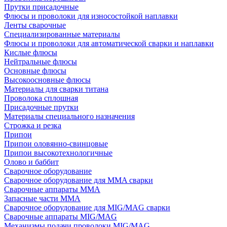
Прутки присадочные
Флюсы и проволоки для износостойкой наплавки
Ленты сварочные
Специализированные материалы
Флюсы и проволоки для автоматической сварки и наплавки
Кислые флюсы
Нейтральные флюсы
Основные флюсы
Высокоосновные флюсы
Материалы для сварки титана
Проволока сплошная
Присадочные прутки
Материалы специального назначения
Строжка и резка
Припои
Припои оловянно-свинцовые
Припои высокотехнологичные
Олово и баббит
Сварочное оборудование
Сварочное оборудование для MMA сварки
Сварочные аппараты MMA
Запасные части MMA
Сварочное оборудование для MIG/MAG сварки
Сварочные аппараты MIG/MAG
Механизмы подачи проволоки MIG/MAG