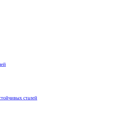
лей
стойчивых сталей