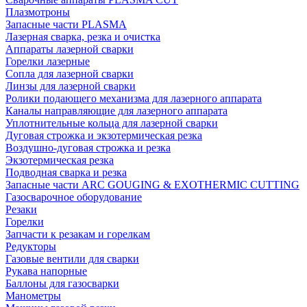
Плазмотроны
Запасные части PLASMA
Лазерная сварка, резка и очистка
Аппараты лазерной сварки
Горелки лазерные
Сопла для лазерной сварки
Линзы для лазерной сварки
Ролики подающего механизма для лазерного аппарата
Каналы направляющие для лазерного аппарата
Уплотнительные кольца для лазерной сварки
Дуговая строжка и экзотермическая резка
Воздушно-дуговая строжка и резка
Экзотермическая резка
Подводная сварка и резка
Запасные части ARC GOUGING & EXOTHERMIC CUTTING
Газосварочное оборудование
Резаки
Горелки
Запчасти к резакам и горелкам
Редукторы
Газовые вентили для сварки
Рукава напорные
Баллоны для газосварки
Манометры