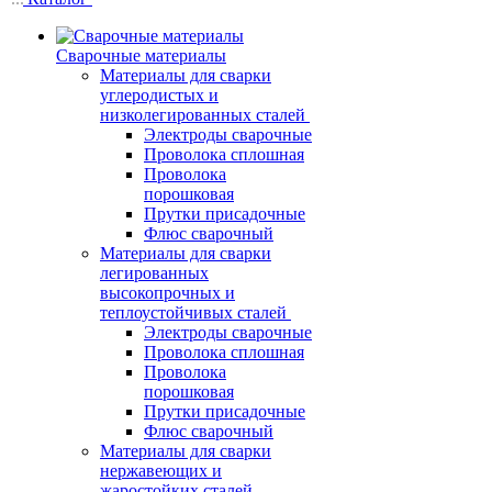
Сварочные материалы
Материалы для сварки
углеродистых и
низколегированных сталей
Электроды сварочные
Проволока сплошная
Проволока
порошковая
Прутки присадочные
Флюс сварочный
Материалы для сварки
легированных
высокопрочных и
теплоустойчивых сталей
Электроды сварочные
Проволока сплошная
Проволока
порошковая
Прутки присадочные
Флюс сварочный
Материалы для сварки
нержавеющих и
жаростойких сталей