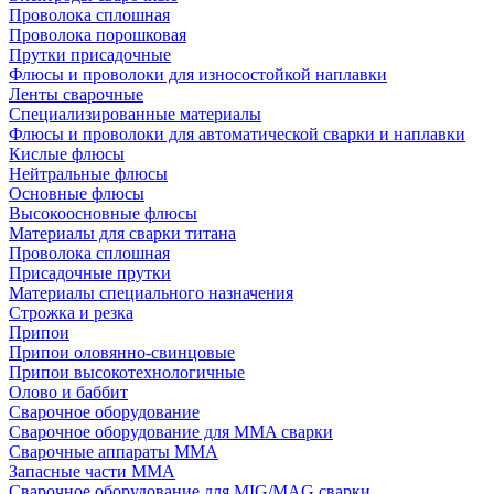
Проволока сплошная
Проволока порошковая
Прутки присадочные
Флюсы и проволоки для износостойкой наплавки
Ленты сварочные
Специализированные материалы
Флюсы и проволоки для автоматической сварки и наплавки
Кислые флюсы
Нейтральные флюсы
Основные флюсы
Высокоосновные флюсы
Материалы для сварки титана
Проволока сплошная
Присадочные прутки
Материалы специального назначения
Строжка и резка
Припои
Припои оловянно-свинцовые
Припои высокотехнологичные
Олово и баббит
Сварочное оборудование
Сварочное оборудование для MMA сварки
Сварочные аппараты MMA
Запасные части MMA
Сварочное оборудование для MIG/MAG сварки