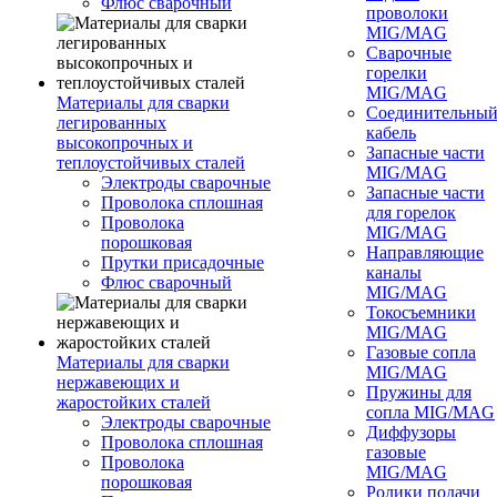
Флюс сварочный
проволоки
MIG/MAG
Сварочные
горелки
MIG/MAG
Материалы для сварки
Соединительны
легированных
кабель
высокопрочных и
Запасные части
теплоустойчивых сталей
MIG/MAG
Электроды сварочные
Запасные части
Проволока сплошная
для горелок
Проволока
MIG/MAG
порошковая
Направляющие
Прутки присадочные
каналы
Флюс сварочный
MIG/MAG
Токосъемники
MIG/MAG
Газовые сопла
Материалы для сварки
MIG/MAG
нержавеющих и
Пружины для
жаростойких сталей
сопла MIG/MAG
Электроды сварочные
Диффузоры
Проволока сплошная
газовые
Проволока
MIG/MAG
порошковая
Ролики подачи