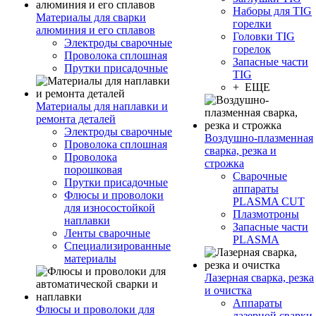
Наборы для TIG
Материалы для сварки
горелки
алюминия и его сплавов
Головки TIG
Электроды сварочные
горелок
Проволока сплошная
Запасные части
Прутки присадочные
TIG
+ ЕЩЕ
Материалы для наплавки и
ремонта деталей
Электроды сварочные
Воздушно-плазменная
Проволока сплошная
сварка, резка и
Проволока
строжка
порошковая
Сварочные
Прутки присадочные
аппараты
Флюсы и проволоки
PLASMA CUT
для износостойкой
Плазмотроны
наплавки
Запасные части
Ленты сварочные
PLASMA
Специализированные
материалы
Лазерная сварка, резка
и очистка
Аппараты
Флюсы и проволоки для
лазерной сварки