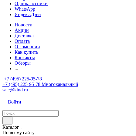
Одноклассники
WhatsApp
Яндекс.Дзен
Новости
Акции
Доставка
Оплата
О компании
Как купить
Контакты
Обзоры
...
+7 (495) 225-95-78
+7 (495) 225-95-78
Многоканальный
sale@ktnd.ru
Войти
Каталог
По всему сайту