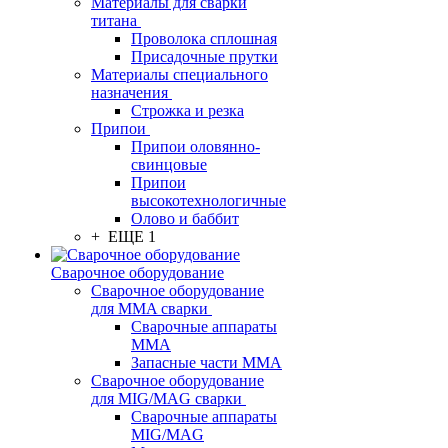
Материалы для сварки
титана
Проволока сплошная
Присадочные прутки
Материалы специального
назначения
Строжка и резка
Припои
Припои оловянно-
свинцовые
Припои
высокотехнологичные
Олово и баббит
+ ЕЩЕ 1
Сварочное оборудование
Сварочное оборудование
для MMA сварки
Сварочные аппараты
MMA
Запасные части MMA
Сварочное оборудование
для MIG/MAG сварки
Сварочные аппараты
MIG/MAG