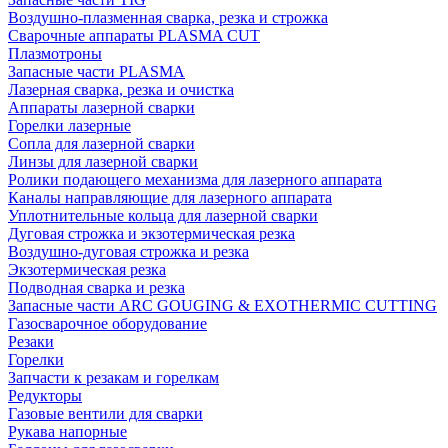
Воздушно-плазменная сварка, резка и строжка
Сварочные аппараты PLASMA CUT
Плазмотроны
Запасные части PLASMA
Лазерная сварка, резка и очистка
Аппараты лазерной сварки
Горелки лазерные
Сопла для лазерной сварки
Линзы для лазерной сварки
Ролики подающего механизма для лазерного аппарата
Каналы направляющие для лазерного аппарата
Уплотнительные кольца для лазерной сварки
Дуговая строжка и экзотермическая резка
Воздушно-дуговая строжка и резка
Экзотермическая резка
Подводная сварка и резка
Запасные части ARC GOUGING & EXOTHERMIC CUTTING
Газосварочное оборудование
Резаки
Горелки
Запчасти к резакам и горелкам
Редукторы
Газовые вентили для сварки
Рукава напорные