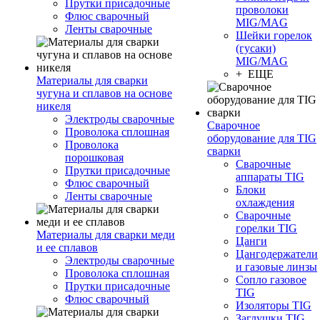
Прутки присадочные
проволоки
Флюс сварочный
MIG/MAG
Ленты сварочные
Шейки горелок
(гусаки)
MIG/MAG
+ ЕЩЕ
Материалы для сварки
чугуна и сплавов на основе
никеля
Электроды сварочные
Сварочное
Проволока сплошная
оборудование для TIG
Проволока
сварки
порошковая
Сварочные
Прутки присадочные
аппараты TIG
Флюс сварочный
Блоки
Ленты сварочные
охлаждения
Сварочные
горелки TIG
Материалы для сварки меди
Цанги
и ее сплавов
Цангодержатели
Электроды сварочные
и газовые линзы
Проволока сплошная
Сопло газовое
Прутки присадочные
TIG
Флюс сварочный
Изоляторы TIG
Заглушки TIG