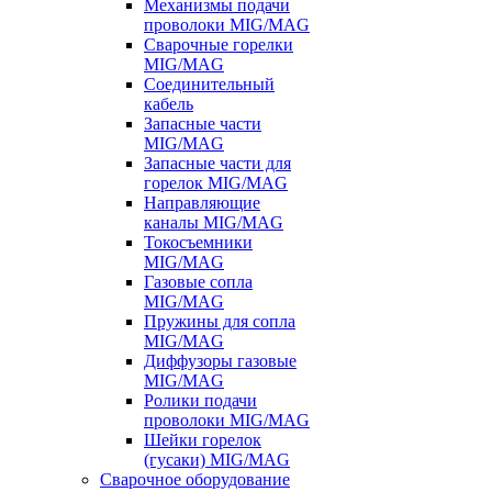
Механизмы подачи
проволоки MIG/MAG
Сварочные горелки
MIG/MAG
Соединительный
кабель
Запасные части
MIG/MAG
Запасные части для
горелок MIG/MAG
Направляющие
каналы MIG/MAG
Токосъемники
MIG/MAG
Газовые сопла
MIG/MAG
Пружины для сопла
MIG/MAG
Диффузоры газовые
MIG/MAG
Ролики подачи
проволоки MIG/MAG
Шейки горелок
(гусаки) MIG/MAG
Сварочное оборудование