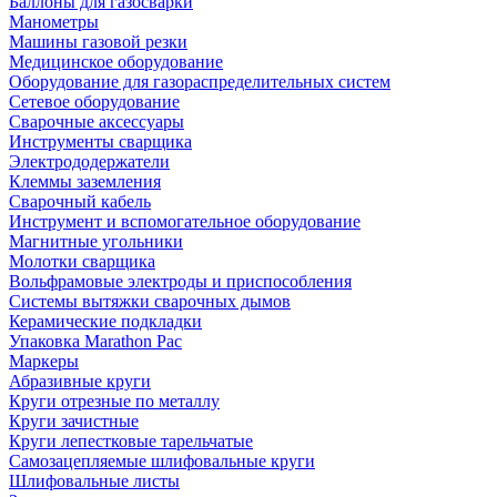
Баллоны для газосварки
Манометры
Машины газовой резки
Медицинское оборудование
Оборудование для газораспределительных систем
Сетевое оборудование
Сварочные аксессуары
Инструменты сварщика
Электрододержатели
Клеммы заземления
Сварочный кабель
Инструмент и вспомогательное оборудование
Магнитные угольники
Молотки сварщика
Вольфрамовые электроды и приспособления
Системы вытяжки сварочных дымов
Керамические подкладки
Упаковка Marathon Pac
Маркеры
Абразивные круги
Круги отрезные по металлу
Круги зачистные
Круги лепестковые тарельчатые
Самозацепляемые шлифовальные круги
Шлифовальные листы