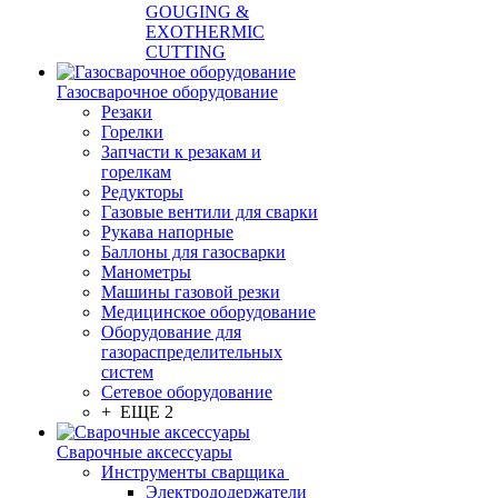
GOUGING &
EXOTHERMIC
CUTTING
Газосварочное оборудование
Резаки
Горелки
Запчасти к резакам и
горелкам
Редукторы
Газовые вентили для сварки
Рукава напорные
Баллоны для газосварки
Манометры
Машины газовой резки
Медицинское оборудование
Оборудование для
газораспределительных
систем
Сетевое оборудование
+ ЕЩЕ 2
Сварочные аксессуары
Инструменты сварщика
Электрододержатели