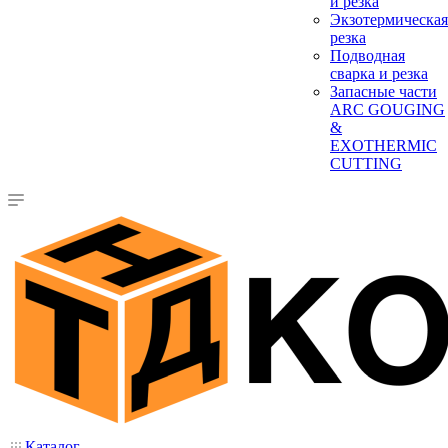
и резка
Экзотермическая
резка
Подводная
сварка и резка
Запасные части
ARC GOUGING
&
EXOTHERMIC
CUTTING
Каталог