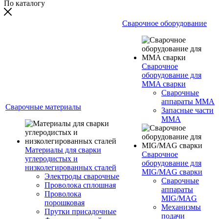
По каталогу
Сварочное оборудование
Сварочное
оборудование для
MMA сварки
Сварочные
аппараты MMA
Сварочные материалы
Запасные части
MMA
Материалы для сварки
Сварочное
углеродистых и
оборудование для
низколегированных сталей
MIG/MAG сварки
Электроды сварочные
Сварочные
Проволока сплошная
аппараты
Проволока
MIG/MAG
порошковая
Механизмы
Прутки присадочные
подачи