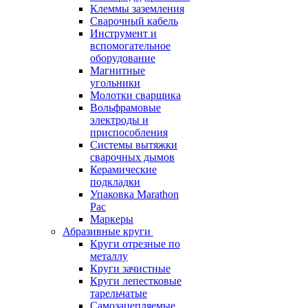
Клеммы заземления
Сварочный кабель
Инструмент и
вспомогательное
оборудование
Магнитные
угольники
Молотки сварщика
Вольфрамовые
электроды и
приспособления
Системы вытяжки
сварочных дымов
Керамические
подкладки
Упаковка Marathon
Pac
Маркеры
Абразивные круги
Круги отрезные по
металлу
Круги зачистные
Круги лепестковые
тарельчатые
Самозацепляемые