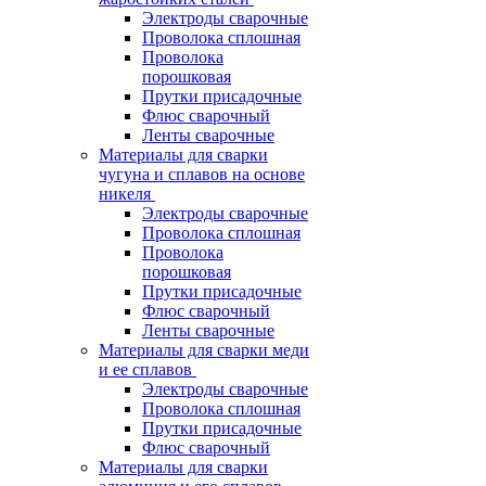
Электроды сварочные
Проволока сплошная
Проволока
порошковая
Прутки присадочные
Флюс сварочный
Ленты сварочные
Материалы для сварки
чугуна и сплавов на основе
никеля
Электроды сварочные
Проволока сплошная
Проволока
порошковая
Прутки присадочные
Флюс сварочный
Ленты сварочные
Материалы для сварки меди
и ее сплавов
Электроды сварочные
Проволока сплошная
Прутки присадочные
Флюс сварочный
Материалы для сварки