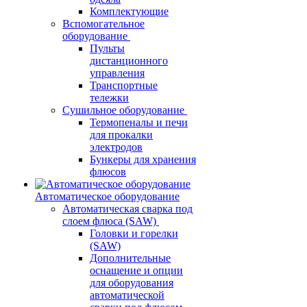
Комплектующие
Вспомогательное
оборудование
Пульты
дистанционного
управления
Транспортные
тележки
Сушильное оборудование
Термопеналы и печи
для прокалки
электродов
Бункеры для хранения
флюсов
Автоматическое оборудование
Автоматическая сварка под
слоем флюса (SAW)
Головки и горелки
(SAW)
Дополнительные
оснащение и опции
для оборудования
автоматической