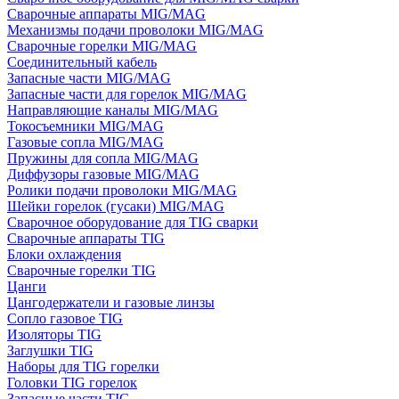
Сварочные аппараты MIG/MAG
Механизмы подачи проволоки MIG/MAG
Сварочные горелки MIG/MAG
Соединительный кабель
Запасные части MIG/MAG
Запасные части для горелок MIG/MAG
Направляющие каналы MIG/MAG
Токосъемники MIG/MAG
Газовые сопла MIG/MAG
Пружины для сопла MIG/MAG
Диффузоры газовые MIG/MAG
Ролики подачи проволоки MIG/MAG
Шейки горелок (гусаки) MIG/MAG
Сварочное оборудование для TIG сварки
Сварочные аппараты TIG
Блоки охлаждения
Сварочные горелки TIG
Цанги
Цангодержатели и газовые линзы
Сопло газовое TIG
Изоляторы TIG
Заглушки TIG
Наборы для TIG горелки
Головки TIG горелок
Запасные части TIG