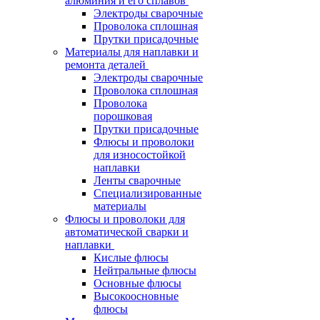
алюминия и его сплавов
Электроды сварочные
Проволока сплошная
Прутки присадочные
Материалы для наплавки и
ремонта деталей
Электроды сварочные
Проволока сплошная
Проволока
порошковая
Прутки присадочные
Флюсы и проволоки
для износостойкой
наплавки
Ленты сварочные
Специализированные
материалы
Флюсы и проволоки для
автоматической сварки и
наплавки
Кислые флюсы
Нейтральные флюсы
Основные флюсы
Высокоосновные
флюсы