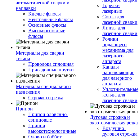
автоматической сварки и
Горелки
наплавки
лазерные
Кислые флюсы
Сопла для
Нейтральные флюсы
лазерной сварки
Основные флюсы
Линзы для
Высокоосновные
лазерной сварки
флюсы
Ролики
подающего
механизма для
Материалы для сварки
лазерного
титана
аппарата
Проволока сплошная
Каналы
Присадочные прутки
направляющие
для лазерного
аппарата
Материалы специального
Уплотнительные
назначения
кольца для
Строжка и резка
лазерной сварки
Припои
Припои оловянно-
Дуговая строжка и
свинцовые
экзотермическая резка
Припои
Воздушно-
высокотехнологичные
дуговая строжка
Олово и баббит