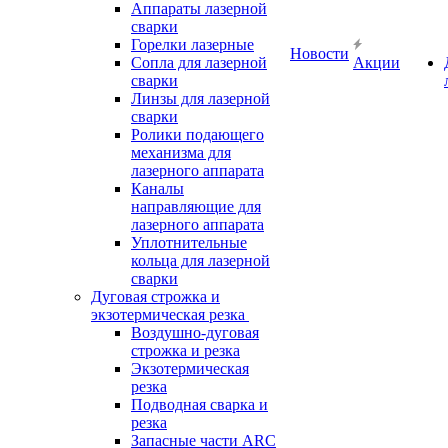
Аппараты лазерной
сварки
Горелки лазерные
Новости
Сопла для лазерной
Акции
сварки
Линзы для лазерной
сварки
Ролики подающего
механизма для
лазерного аппарата
Каналы
направляющие для
лазерного аппарата
Уплотнительные
кольца для лазерной
сварки
Дуговая строжка и
экзотермическая резка
Воздушно-дуговая
строжка и резка
Экзотермическая
резка
Подводная сварка и
резка
Запасные части ARC