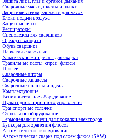
Защита лица, глаз и органов дыхания
Сварочные маски, шлемы и щитки
Защитные стекла, запчасти для масок
Блоки подачи воздуха
Защитные очки
Респираторы
Спецодежда для сварщиков
Одежда сварщика
Обувь сварщика
Перчатки сварочные
Химические материалы для сварки
Травильные пасты, спреи, флюсы
Прочее
Сварочные шторы
Сварочные занавесы
Сварочные полотна и одеяла
Комплектующие
Вспомогательное оборудование
Пульты дистанционного управления
Транспортные тележки
Сушильное оборудование
Термопеналы и печи для прокалки электродов
Бункеры для хранения флюсов
Автоматическое оборудование
Автоматическая сварка под слоем флюса (SAW)