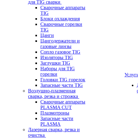
для TIG сварки
Сварочные аппараты
TIG
Блоки охлаждения
Сварочные горелки
TIG
Цанги
Цангодержатели и
газовые линзы
Сопло газовое TIG
Изоляторы TIG
Заглушки TIG
Наборы для TIG
горелки
Услуг
Головки TIG горелок
Запасные части TIG
Воздушно-плазменная
сварка, резка и строжка
Сварочные аппараты
PLASMA CUT
Плазмотроны
Запасные части
PLASMA
Лазерная сварка, резка и
очистка