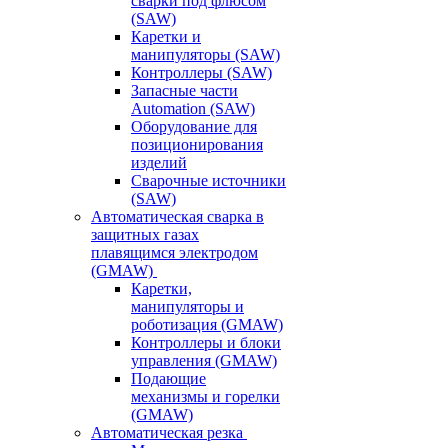
сварки под флюсом
(SAW)
Каретки и
манипуляторы (SAW)
Контроллеры (SAW)
Запасные части
Automation (SAW)
Оборудование для
позиционирования
изделий
Сварочные источники
(SAW)
Автоматическая сварка в
защитных газах
плавящимся электродом
(GMAW)
Каретки,
манипуляторы и
роботизация (GMAW)
Контроллеры и блоки
управления (GMAW)
Подающие
механизмы и горелки
(GMAW)
Автоматическая резка