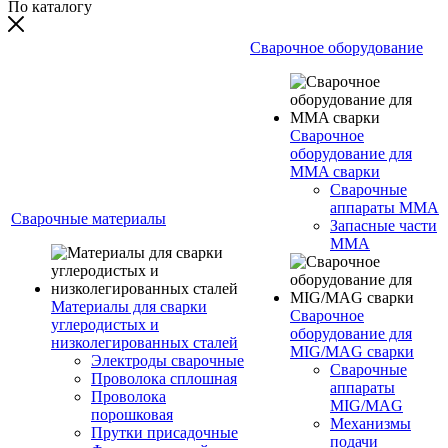
По каталогу
Сварочное оборудование
Сварочное
оборудование для
MMA сварки
Сварочные
аппараты MMA
Сварочные материалы
Запасные части
MMA
Материалы для сварки
Сварочное
углеродистых и
оборудование для
низколегированных сталей
MIG/MAG сварки
Электроды сварочные
Сварочные
Проволока сплошная
аппараты
Проволока
MIG/MAG
порошковая
Механизмы
Прутки присадочные
подачи