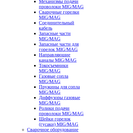
Механизмы подачи
проволоки MIG/MAG
Сварочные горелки
MIG/MAG
Соединительный
кабель
Запасные части
MIG/MAG
Запасные части для
горелок MIG/MAG
Направляющие
каналы MIG/MAG
Токосъемники
MIG/MAG
Газовые сопла
MIG/MAG
Пружины для сопла
MIG/MAG
Диффузоры газовые
MIG/MAG
Ролики подачи
проволоки MIG/MAG
Шейки горелок
(гусаки) MIG/MAG
Сварочное оборудование