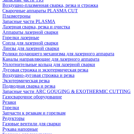
Воздушно-плазменная сварка, резка и строжка
Сварочные аппараты PLASMA CUT
Плазмотроны
Запасные части PLASMA
Лазерная сварка, резка и очистка
Аппараты лазерной сварки
Горелки лазерные
Сопла для лазерной сварки
Линзы для лазерной сварки
Ролики подающего механизма для лазерного аппарата
Каналы направляющие для лазерного аппарата
Уплотнительные кольца для лазерной сварки
Дуговая строжка и экзотермическая резка
Воздушно-дуговая строжка и резка
Экзотермическая резка
Подводная сварка и резка
Запасные части ARC GOUGING & EXOTHERMIC CUTTING
Газосварочное оборудование
Резаки
Горелки
Запчасти к резакам и горелкам
Редукторы
Газовые вентили для сварки
Рукава напорные