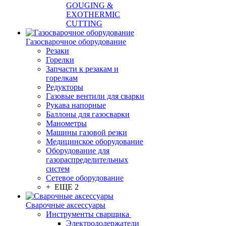
GOUGING &
EXOTHERMIC
CUTTING
Газосварочное оборудование
Резаки
Горелки
Запчасти к резакам и
горелкам
Редукторы
Газовые вентили для сварки
Рукава напорные
Баллоны для газосварки
Манометры
Машины газовой резки
Медицинское оборудование
Оборудование для
газораспределительных
систем
Сетевое оборудование
+ ЕЩЕ 2
Сварочные аксессуары
Инструменты сварщика
Электрододержатели