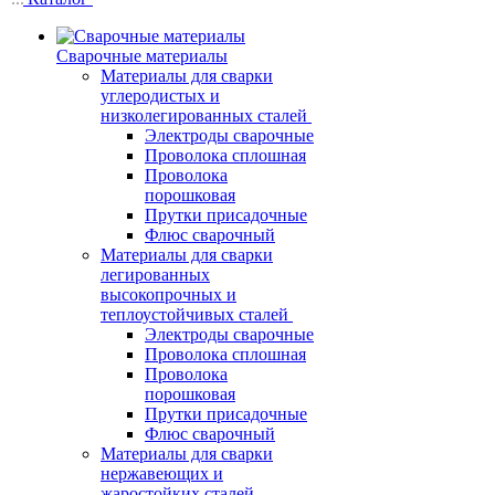
Сварочные материалы
Материалы для сварки
углеродистых и
низколегированных сталей
Электроды сварочные
Проволока сплошная
Проволока
порошковая
Прутки присадочные
Флюс сварочный
Материалы для сварки
легированных
высокопрочных и
теплоустойчивых сталей
Электроды сварочные
Проволока сплошная
Проволока
порошковая
Прутки присадочные
Флюс сварочный
Материалы для сварки
нержавеющих и
жаростойких сталей