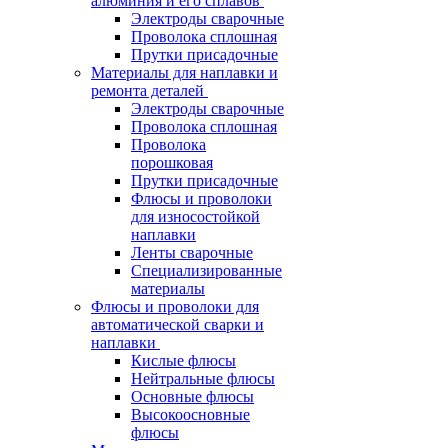
алюминия и его сплавов
Электроды сварочные
Проволока сплошная
Прутки присадочные
Материалы для наплавки и
ремонта деталей
Электроды сварочные
Проволока сплошная
Проволока
порошковая
Прутки присадочные
Флюсы и проволоки
для износостойкой
наплавки
Ленты сварочные
Специализированные
материалы
Флюсы и проволоки для
автоматической сварки и
наплавки
Кислые флюсы
Нейтральные флюсы
Основные флюсы
Высокоосновные
флюсы