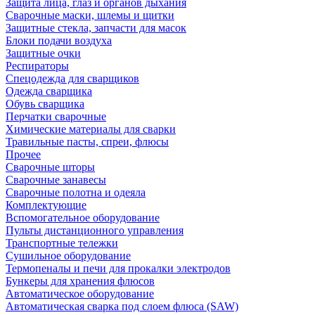
Защита лица, глаз и органов дыхания
Сварочные маски, шлемы и щитки
Защитные стекла, запчасти для масок
Блоки подачи воздуха
Защитные очки
Респираторы
Спецодежда для сварщиков
Одежда сварщика
Обувь сварщика
Перчатки сварочные
Химические материалы для сварки
Травильные пасты, спреи, флюсы
Прочее
Сварочные шторы
Сварочные занавесы
Сварочные полотна и одеяла
Комплектующие
Вспомогательное оборудование
Пульты дистанционного управления
Транспортные тележки
Сушильное оборудование
Термопеналы и печи для прокалки электродов
Бункеры для хранения флюсов
Автоматическое оборудование
Автоматическая сварка под слоем флюса (SAW)