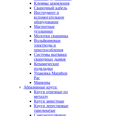
Клеммы заземления
Сварочный кабель
Инструмент и
вспомогательное
оборудование
Магнитные
угольники
Молотки сварщика
Вольфрамовые
электроды и
приспособления
Системы вытяжки
сварочных дымов
Керамические
подкладки
Упаковка Marathon
Pac
Маркеры
Абразивные круги
Круги отрезные по
металлу
Круги зачистные
Круги лепестковые
тарельчатые
Самозацепляемые