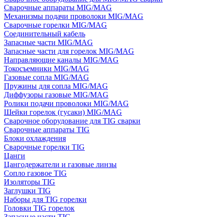
Сварочные аппараты MIG/MAG
Механизмы подачи проволоки MIG/MAG
Сварочные горелки MIG/MAG
Соединительный кабель
Запасные части MIG/MAG
Запасные части для горелок MIG/MAG
Направляющие каналы MIG/MAG
Токосъемники MIG/MAG
Газовые сопла MIG/MAG
Пружины для сопла MIG/MAG
Диффузоры газовые MIG/MAG
Ролики подачи проволоки MIG/MAG
Шейки горелок (гусаки) MIG/MAG
Сварочное оборудование для TIG сварки
Сварочные аппараты TIG
Блоки охлаждения
Сварочные горелки TIG
Цанги
Цангодержатели и газовые линзы
Сопло газовое TIG
Изоляторы TIG
Заглушки TIG
Наборы для TIG горелки
Головки TIG горелок
Запасные части TIG