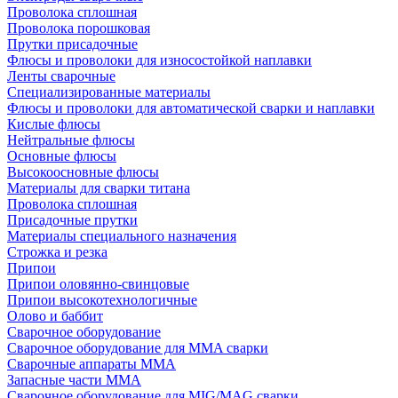
Проволока сплошная
Проволока порошковая
Прутки присадочные
Флюсы и проволоки для износостойкой наплавки
Ленты сварочные
Специализированные материалы
Флюсы и проволоки для автоматической сварки и наплавки
Кислые флюсы
Нейтральные флюсы
Основные флюсы
Высокоосновные флюсы
Материалы для сварки титана
Проволока сплошная
Присадочные прутки
Материалы специального назначения
Строжка и резка
Припои
Припои оловянно-свинцовые
Припои высокотехнологичные
Олово и баббит
Сварочное оборудование
Сварочное оборудование для MMA сварки
Сварочные аппараты MMA
Запасные части MMA
Сварочное оборудование для MIG/MAG сварки