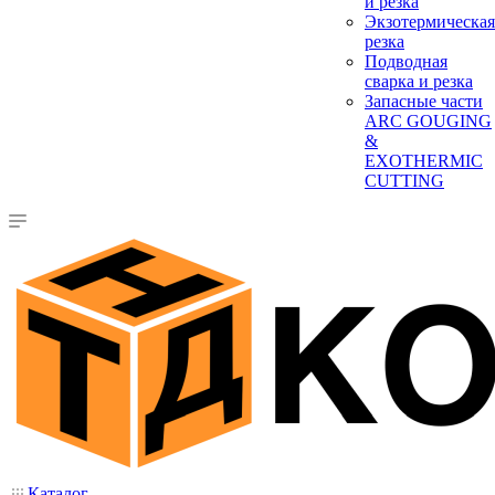
и резка
Экзотермическая
резка
Подводная
сварка и резка
Запасные части
ARC GOUGING
&
EXOTHERMIC
CUTTING
Каталог