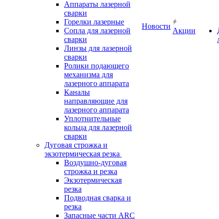
Аппараты лазерной
сварки
Горелки лазерные
Новости
Сопла для лазерной
Акции
сварки
Линзы для лазерной
сварки
Ролики подающего
механизма для
лазерного аппарата
Каналы
направляющие для
лазерного аппарата
Уплотнительные
кольца для лазерной
сварки
Дуговая строжка и
экзотермическая резка
Воздушно-дуговая
строжка и резка
Экзотермическая
резка
Подводная сварка и
резка
Запасные части ARC