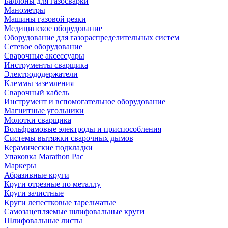
Баллоны для газосварки
Манометры
Машины газовой резки
Медицинское оборудование
Оборудование для газораспределительных систем
Сетевое оборудование
Сварочные аксессуары
Инструменты сварщика
Электрододержатели
Клеммы заземления
Сварочный кабель
Инструмент и вспомогательное оборудование
Магнитные угольники
Молотки сварщика
Вольфрамовые электроды и приспособления
Системы вытяжки сварочных дымов
Керамические подкладки
Упаковка Marathon Pac
Маркеры
Абразивные круги
Круги отрезные по металлу
Круги зачистные
Круги лепестковые тарельчатые
Самозацепляемые шлифовальные круги
Шлифовальные листы