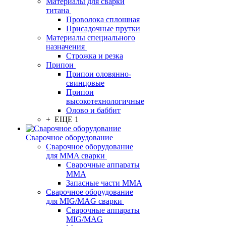
Материалы для сварки
титана
Проволока сплошная
Присадочные прутки
Материалы специального
назначения
Строжка и резка
Припои
Припои оловянно-
свинцовые
Припои
высокотехнологичные
Олово и баббит
+ ЕЩЕ 1
Сварочное оборудование
Сварочное оборудование
для MMA сварки
Сварочные аппараты
MMA
Запасные части MMA
Сварочное оборудование
для MIG/MAG сварки
Сварочные аппараты
MIG/MAG