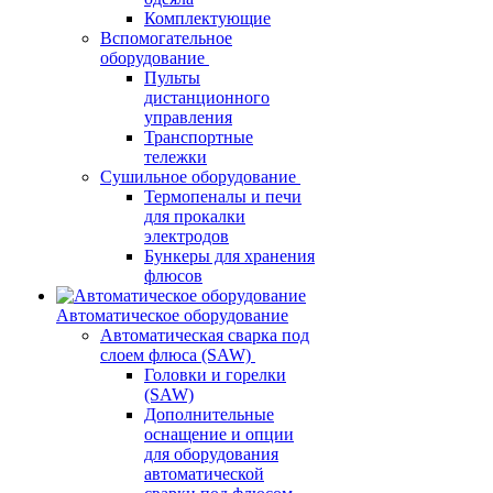
Комплектующие
Вспомогательное
оборудование
Пульты
дистанционного
управления
Транспортные
тележки
Сушильное оборудование
Термопеналы и печи
для прокалки
электродов
Бункеры для хранения
флюсов
Автоматическое оборудование
Автоматическая сварка под
слоем флюса (SAW)
Головки и горелки
(SAW)
Дополнительные
оснащение и опции
для оборудования
автоматической