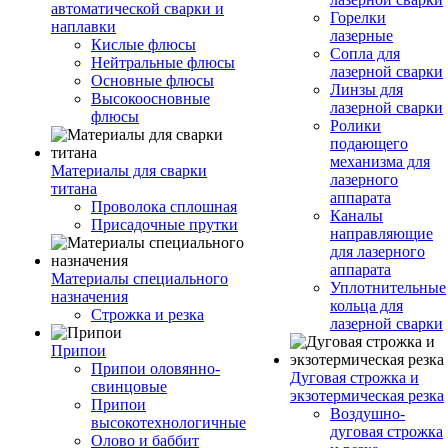
автоматической сварки и
Горелки
наплавки
лазерные
Кислые флюсы
Сопла для
Нейтральные флюсы
лазерной сварки
Основные флюсы
Линзы для
Высокоосновные
лазерной сварки
флюсы
Ролики
подающего
механизма для
Материалы для сварки
лазерного
титана
аппарата
Проволока сплошная
Каналы
Присадочные прутки
направляющие
для лазерного
аппарата
Материалы специального
Уплотнительные
назначения
кольца для
Строжка и резка
лазерной сварки
Припои
Припои оловянно-
Дуговая строжка и
свинцовые
экзотермическая резка
Припои
Воздушно-
высокотехнологичные
дуговая строжка
Олово и баббит