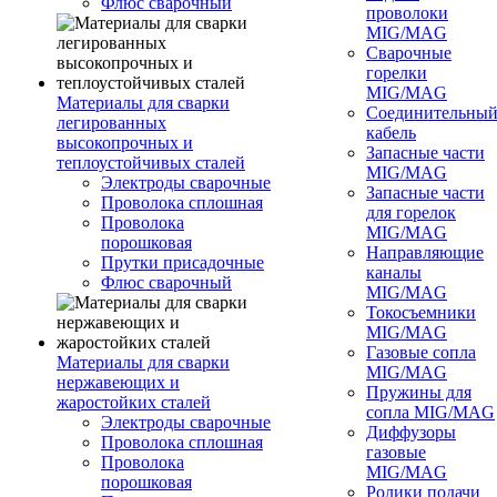
Флюс сварочный
проволоки
MIG/MAG
Сварочные
горелки
MIG/MAG
Материалы для сварки
Соединительны
легированных
кабель
высокопрочных и
Запасные части
теплоустойчивых сталей
MIG/MAG
Электроды сварочные
Запасные части
Проволока сплошная
для горелок
Проволока
MIG/MAG
порошковая
Направляющие
Прутки присадочные
каналы
Флюс сварочный
MIG/MAG
Токосъемники
MIG/MAG
Газовые сопла
Материалы для сварки
MIG/MAG
нержавеющих и
Пружины для
жаростойких сталей
сопла MIG/MAG
Электроды сварочные
Диффузоры
Проволока сплошная
газовые
Проволока
MIG/MAG
порошковая
Ролики подачи