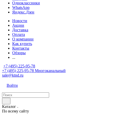
Одноклассники
WhatsApp
Яндекс.Дзен
Новости
Акции
Доставка
Оплата
О компании
Как купить
Контакты
Обзоры
...
+7 (495) 225-95-78
+7 (495) 225-95-78
Многоканальный
sale@ktnd.ru
Войти
Каталог
По всему сайту