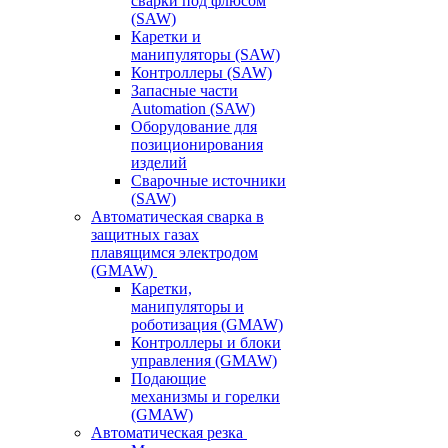
сварки под флюсом
(SAW)
Каретки и
манипуляторы (SAW)
Контроллеры (SAW)
Запасные части
Automation (SAW)
Оборудование для
позиционирования
изделий
Сварочные источники
(SAW)
Автоматическая сварка в
защитных газах
плавящимся электродом
(GMAW)
Каретки,
манипуляторы и
роботизация (GMAW)
Контроллеры и блоки
управления (GMAW)
Подающие
механизмы и горелки
(GMAW)
Автоматическая резка