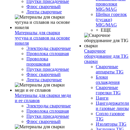
Прутки присадочные
проволоки
Флюс сварочный
MIG/MAG
Ленты сварочные
Шейки горелок
(гусаки)
MIG/MAG
+ ЕЩЕ
Материалы для сварки
чугуна и сплавов на основе
никеля
Электроды сварочные
Сварочное
Проволока сплошная
оборудование для TIG
Проволока
сварки
порошковая
Сварочные
Прутки присадочные
аппараты TIG
Флюс сварочный
Блоки
Ленты сварочные
охлаждения
Сварочные
горелки TIG
Материалы для сварки меди
Цанги
и ее сплавов
Цангодержатели
Электроды сварочные
и газовые линзы
Проволока сплошная
Сопло газовое
Прутки присадочные
TIG
Флюс сварочный
Изоляторы TIG
Заглушки TIG