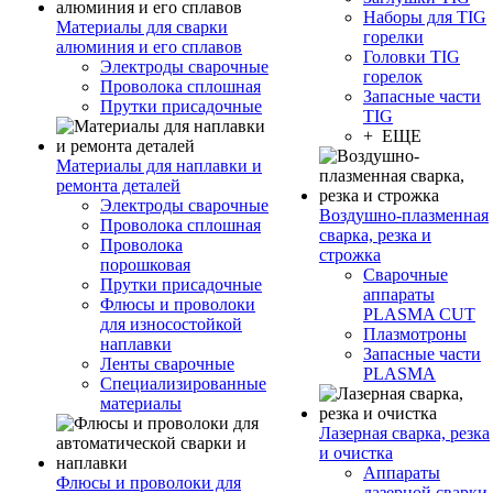
Наборы для TIG
Материалы для сварки
горелки
алюминия и его сплавов
Головки TIG
Электроды сварочные
горелок
Проволока сплошная
Запасные части
Прутки присадочные
TIG
+ ЕЩЕ
Материалы для наплавки и
ремонта деталей
Электроды сварочные
Воздушно-плазменная
Проволока сплошная
сварка, резка и
Проволока
строжка
порошковая
Сварочные
Прутки присадочные
аппараты
Флюсы и проволоки
PLASMA CUT
для износостойкой
Плазмотроны
наплавки
Запасные части
Ленты сварочные
PLASMA
Специализированные
материалы
Лазерная сварка, резка
и очистка
Аппараты
Флюсы и проволоки для
лазерной сварки