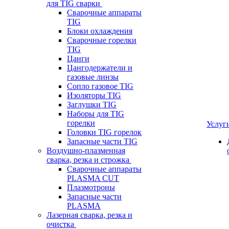
для TIG сварки
Сварочные аппараты
TIG
Блоки охлаждения
Сварочные горелки
TIG
Цанги
Цангодержатели и
газовые линзы
Сопло газовое TIG
Изоляторы TIG
Заглушки TIG
Наборы для TIG
горелки
Услуг
Головки TIG горелок
Запасные части TIG
Воздушно-плазменная
сварка, резка и строжка
Сварочные аппараты
PLASMA CUT
Плазмотроны
Запасные части
PLASMA
Лазерная сварка, резка и
очистка