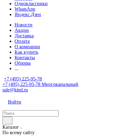
Одноклассники
WhatsApp
Яндекс.Дзен
Новости
Акции
Доставка
Оплата
О компании
Как купить
Контакты
Обзоры
...
+7 (495) 225-95-78
+7 (495) 225-95-78
Многоканальный
sale@ktnd.ru
Войти
Каталог
По всему сайту