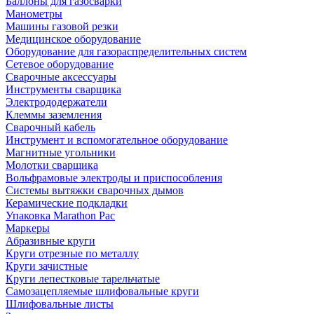
Баллоны для газосварки
Манометры
Машины газовой резки
Медицинское оборудование
Оборудование для газораспределительных систем
Сетевое оборудование
Сварочные аксессуары
Инструменты сварщика
Электрододержатели
Клеммы заземления
Сварочный кабель
Инструмент и вспомогательное оборудование
Магнитные угольники
Молотки сварщика
Вольфрамовые электроды и приспособления
Системы вытяжки сварочных дымов
Керамические подкладки
Упаковка Marathon Pac
Маркеры
Абразивные круги
Круги отрезные по металлу
Круги зачистные
Круги лепестковые тарельчатые
Самозацепляемые шлифовальные круги
Шлифовальные листы