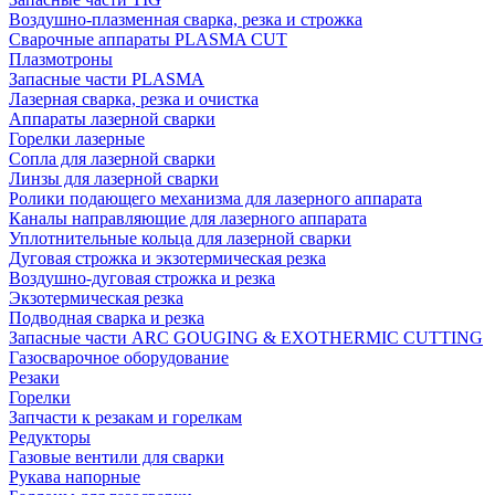
Воздушно-плазменная сварка, резка и строжка
Сварочные аппараты PLASMA CUT
Плазмотроны
Запасные части PLASMA
Лазерная сварка, резка и очистка
Аппараты лазерной сварки
Горелки лазерные
Сопла для лазерной сварки
Линзы для лазерной сварки
Ролики подающего механизма для лазерного аппарата
Каналы направляющие для лазерного аппарата
Уплотнительные кольца для лазерной сварки
Дуговая строжка и экзотермическая резка
Воздушно-дуговая строжка и резка
Экзотермическая резка
Подводная сварка и резка
Запасные части ARC GOUGING & EXOTHERMIC CUTTING
Газосварочное оборудование
Резаки
Горелки
Запчасти к резакам и горелкам
Редукторы
Газовые вентили для сварки
Рукава напорные