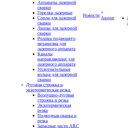
Аппараты лазерной
сварки
Горелки лазерные
Новости
Сопла для лазерной
Акции
сварки
Линзы для лазерной
сварки
Ролики подающего
механизма для
лазерного аппарата
Каналы
направляющие для
лазерного аппарата
Уплотнительные
кольца для лазерной
сварки
Дуговая строжка и
экзотермическая резка
Воздушно-дуговая
строжка и резка
Экзотермическая
резка
Подводная сварка и
резка
Запасные части ARC