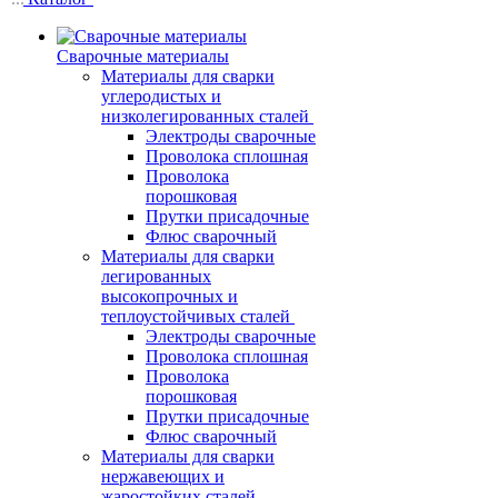
Сварочные материалы
Материалы для сварки
углеродистых и
низколегированных сталей
Электроды сварочные
Проволока сплошная
Проволока
порошковая
Прутки присадочные
Флюс сварочный
Материалы для сварки
легированных
высокопрочных и
теплоустойчивых сталей
Электроды сварочные
Проволока сплошная
Проволока
порошковая
Прутки присадочные
Флюс сварочный
Материалы для сварки
нержавеющих и
жаростойких сталей