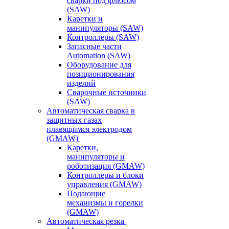
сварки под флюсом
(SAW)
Каретки и
манипуляторы (SAW)
Контроллеры (SAW)
Запасные части
Automation (SAW)
Оборудование для
позиционирования
изделий
Сварочные источники
(SAW)
Автоматическая сварка в
защитных газах
плавящимся электродом
(GMAW)
Каретки,
манипуляторы и
роботизация (GMAW)
Контроллеры и блоки
управления (GMAW)
Подающие
механизмы и горелки
(GMAW)
Автоматическая резка