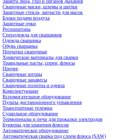
Защита лица, глаз и органов дыхания
Сварочные маски, шлемы и щитки
Защитные стекла, запчасти для масок
Блоки подачи воздуха
Защитные очки
Респираторы
Спецодежда для сварщиков
Одежда сварщика
Обувь сварщика
Перчатки сварочные
Химические материалы для сварки
Травильные пасты, спреи, флюсы
Прочее
Сварочные шторы
Сварочные занавесы
Сварочные полотна и одеяла
Комплектующие
Вспомогательное оборудование
Пульты дистанционного управления
Транспортные тележки
Сушильное оборудование
Термопеналы и печи для прокалки электродов
Бункеры для хранения флюсов
Автоматическое оборудование
Автоматическая сварка под слоем флюса (SAW)