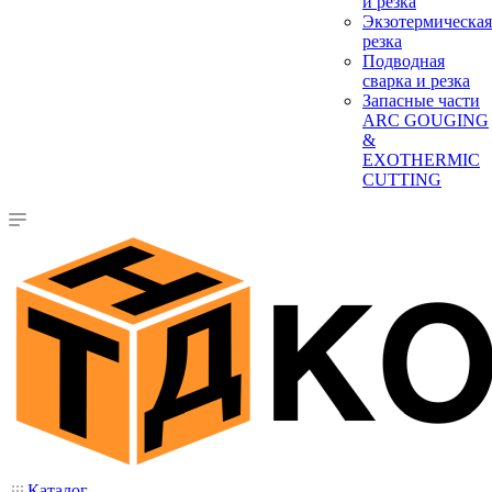
и резка
Экзотермическая
резка
Подводная
сварка и резка
Запасные части
ARC GOUGING
&
EXOTHERMIC
CUTTING
Каталог