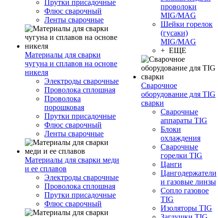
Прутки присадочные
проволоки
Флюс сварочный
MIG/MAG
Ленты сварочные
Шейки горелок
(гусаки)
MIG/MAG
+ ЕЩЕ
Материалы для сварки
чугуна и сплавов на основе
никеля
Электроды сварочные
Сварочное
Проволока сплошная
оборудование для TIG
Проволока
сварки
порошковая
Сварочные
Прутки присадочные
аппараты TIG
Флюс сварочный
Блоки
Ленты сварочные
охлаждения
Сварочные
горелки TIG
Материалы для сварки меди
Цанги
и ее сплавов
Цангодержатели
Электроды сварочные
и газовые линзы
Проволока сплошная
Сопло газовое
Прутки присадочные
TIG
Флюс сварочный
Изоляторы TIG
Заглушки TIG