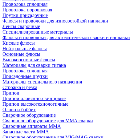
Проволока сплошная
Проволока порошковая
Прутки присадочные
Флюсы и проволоки для износостойкой наплавки
Ленты сварочные
Специализированные материалы
Флюсы и проволоки для автоматической сварки и наплавки
Кислые флюсы
Нейтральные флюсы
Основные флюсы
Высокоосновные флюсы
Материалы для сварки титана
Проволока сплошная
Присадочные прутки
Материалы специального назначения
Строжка и резка
Припои
Припои оловянно-свинцовые
Припои высокотехнологичные
Олово и баббит
Сварочное оборудование
Сварочное оборудование для MMA сварки
Сварочные аппараты MMA
Запасные части MMA
Сварочное оборудование для MIG/MAG сварки