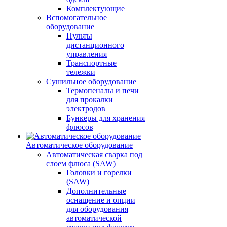
Комплектующие
Вспомогательное
оборудование
Пульты
дистанционного
управления
Транспортные
тележки
Сушильное оборудование
Термопеналы и печи
для прокалки
электродов
Бункеры для хранения
флюсов
Автоматическое оборудование
Автоматическая сварка под
слоем флюса (SAW)
Головки и горелки
(SAW)
Дополнительные
оснащение и опции
для оборудования
автоматической