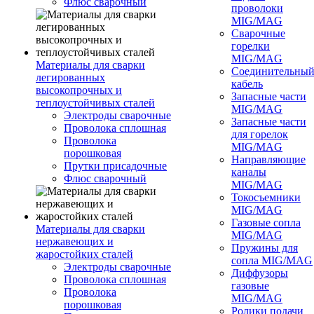
Флюс сварочный
проволоки
MIG/MAG
Сварочные
горелки
MIG/MAG
Материалы для сварки
Соединительны
легированных
кабель
высокопрочных и
Запасные части
теплоустойчивых сталей
MIG/MAG
Электроды сварочные
Запасные части
Проволока сплошная
для горелок
Проволока
MIG/MAG
порошковая
Направляющие
Прутки присадочные
каналы
Флюс сварочный
MIG/MAG
Токосъемники
MIG/MAG
Газовые сопла
Материалы для сварки
MIG/MAG
нержавеющих и
Пружины для
жаростойких сталей
сопла MIG/MAG
Электроды сварочные
Диффузоры
Проволока сплошная
газовые
Проволока
MIG/MAG
порошковая
Ролики подачи