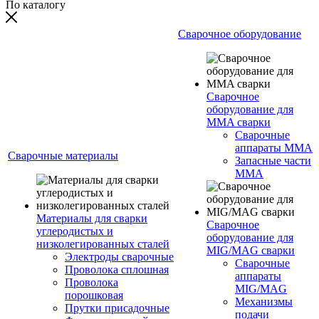
По каталогу
Сварочное оборудование
Сварочное
оборудование для
MMA сварки
Сварочные
аппараты MMA
Сварочные материалы
Запасные части
MMA
Материалы для сварки
Сварочное
углеродистых и
оборудование для
низколегированных сталей
MIG/MAG сварки
Электроды сварочные
Сварочные
Проволока сплошная
аппараты
Проволока
MIG/MAG
порошковая
Механизмы
Прутки присадочные
подачи