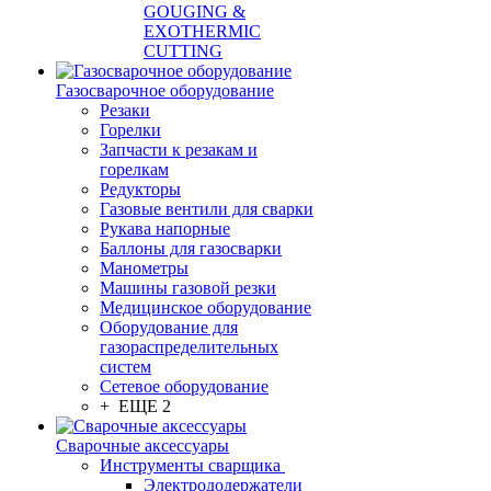
GOUGING &
EXOTHERMIC
CUTTING
Газосварочное оборудование
Резаки
Горелки
Запчасти к резакам и
горелкам
Редукторы
Газовые вентили для сварки
Рукава напорные
Баллоны для газосварки
Манометры
Машины газовой резки
Медицинское оборудование
Оборудование для
газораспределительных
систем
Сетевое оборудование
+ ЕЩЕ 2
Сварочные аксессуары
Инструменты сварщика
Электрододержатели