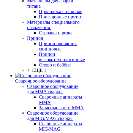
Материалы для сварки
титана
Проволока сплошная
Присадочные прутки
Материалы специального
назначения
Строжка и резка
Припои
Припои оловянно-
свинцовые
Припои
высокотехнологичные
Олово и баббит
+ ЕЩЕ 1
Сварочное оборудование
Сварочное оборудование
для MMA сварки
Сварочные аппараты
MMA
Запасные части MMA
Сварочное оборудование
для MIG/MAG сварки
Сварочные аппараты
MIG/MAG