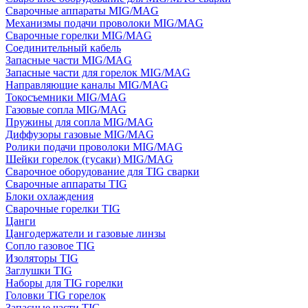
Сварочные аппараты MIG/MAG
Механизмы подачи проволоки MIG/MAG
Сварочные горелки MIG/MAG
Соединительный кабель
Запасные части MIG/MAG
Запасные части для горелок MIG/MAG
Направляющие каналы MIG/MAG
Токосъемники MIG/MAG
Газовые сопла MIG/MAG
Пружины для сопла MIG/MAG
Диффузоры газовые MIG/MAG
Ролики подачи проволоки MIG/MAG
Шейки горелок (гусаки) MIG/MAG
Сварочное оборудование для TIG сварки
Сварочные аппараты TIG
Блоки охлаждения
Сварочные горелки TIG
Цанги
Цангодержатели и газовые линзы
Сопло газовое TIG
Изоляторы TIG
Заглушки TIG
Наборы для TIG горелки
Головки TIG горелок
Запасные части TIG