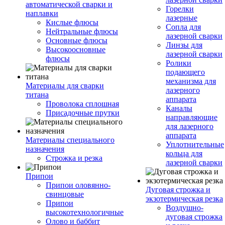
автоматической сварки и
Горелки
наплавки
лазерные
Кислые флюсы
Сопла для
Нейтральные флюсы
лазерной сварки
Основные флюсы
Линзы для
Высокоосновные
лазерной сварки
флюсы
Ролики
подающего
механизма для
Материалы для сварки
лазерного
титана
аппарата
Проволока сплошная
Каналы
Присадочные прутки
направляющие
для лазерного
аппарата
Материалы специального
Уплотнительные
назначения
кольца для
Строжка и резка
лазерной сварки
Припои
Припои оловянно-
Дуговая строжка и
свинцовые
экзотермическая резка
Припои
Воздушно-
высокотехнологичные
дуговая строжка
Олово и баббит