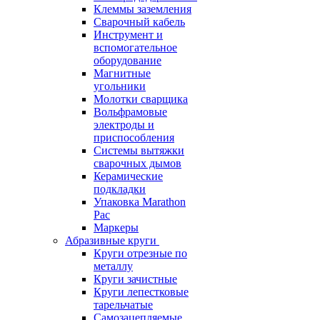
Клеммы заземления
Сварочный кабель
Инструмент и
вспомогательное
оборудование
Магнитные
угольники
Молотки сварщика
Вольфрамовые
электроды и
приспособления
Системы вытяжки
сварочных дымов
Керамические
подкладки
Упаковка Marathon
Pac
Маркеры
Абразивные круги
Круги отрезные по
металлу
Круги зачистные
Круги лепестковые
тарельчатые
Самозацепляемые