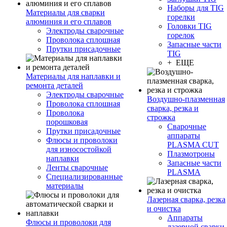
Наборы для TIG
Материалы для сварки
горелки
алюминия и его сплавов
Головки TIG
Электроды сварочные
горелок
Проволока сплошная
Запасные части
Прутки присадочные
TIG
+ ЕЩЕ
Материалы для наплавки и
ремонта деталей
Электроды сварочные
Воздушно-плазменная
Проволока сплошная
сварка, резка и
Проволока
строжка
порошковая
Сварочные
Прутки присадочные
аппараты
Флюсы и проволоки
PLASMA CUT
для износостойкой
Плазмотроны
наплавки
Запасные части
Ленты сварочные
PLASMA
Специализированные
материалы
Лазерная сварка, резка
и очистка
Аппараты
Флюсы и проволоки для
лазерной сварки