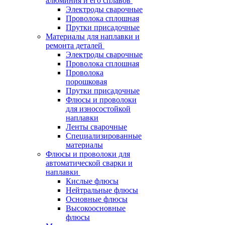
алюминия и его сплавов
Электроды сварочные
Проволока сплошная
Прутки присадочные
Материалы для наплавки и
ремонта деталей
Электроды сварочные
Проволока сплошная
Проволока
порошковая
Прутки присадочные
Флюсы и проволоки
для износостойкой
наплавки
Ленты сварочные
Специализированные
материалы
Флюсы и проволоки для
автоматической сварки и
наплавки
Кислые флюсы
Нейтральные флюсы
Основные флюсы
Высокоосновные
флюсы