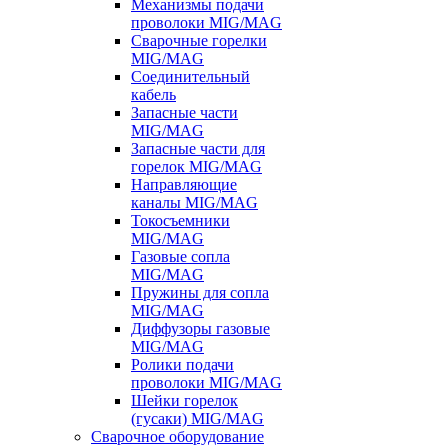
Механизмы подачи
проволоки MIG/MAG
Сварочные горелки
MIG/MAG
Соединительный
кабель
Запасные части
MIG/MAG
Запасные части для
горелок MIG/MAG
Направляющие
каналы MIG/MAG
Токосъемники
MIG/MAG
Газовые сопла
MIG/MAG
Пружины для сопла
MIG/MAG
Диффузоры газовые
MIG/MAG
Ролики подачи
проволоки MIG/MAG
Шейки горелок
(гусаки) MIG/MAG
Сварочное оборудование