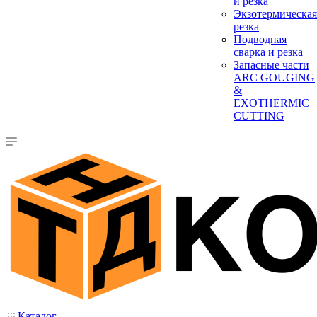
и резка
Экзотермическая
резка
Подводная
сварка и резка
Запасные части
ARC GOUGING
&
EXOTHERMIC
CUTTING
Каталог