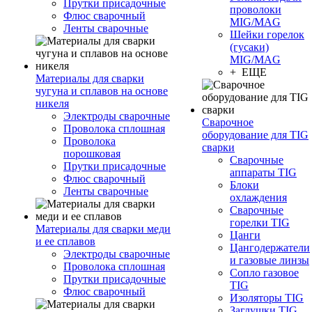
Прутки присадочные
проволоки
Флюс сварочный
MIG/MAG
Ленты сварочные
Шейки горелок
(гусаки)
MIG/MAG
+ ЕЩЕ
Материалы для сварки
чугуна и сплавов на основе
никеля
Электроды сварочные
Сварочное
Проволока сплошная
оборудование для TIG
Проволока
сварки
порошковая
Сварочные
Прутки присадочные
аппараты TIG
Флюс сварочный
Блоки
Ленты сварочные
охлаждения
Сварочные
горелки TIG
Материалы для сварки меди
Цанги
и ее сплавов
Цангодержатели
Электроды сварочные
и газовые линзы
Проволока сплошная
Сопло газовое
Прутки присадочные
TIG
Флюс сварочный
Изоляторы TIG
Заглушки TIG