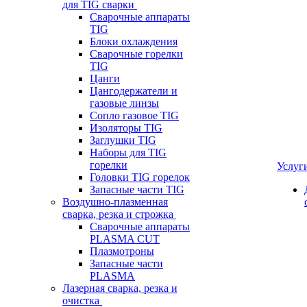
для TIG сварки
Сварочные аппараты
TIG
Блоки охлаждения
Сварочные горелки
TIG
Цанги
Цангодержатели и
газовые линзы
Сопло газовое TIG
Изоляторы TIG
Заглушки TIG
Наборы для TIG
горелки
Услуг
Головки TIG горелок
Запасные части TIG
Воздушно-плазменная
сварка, резка и строжка
Сварочные аппараты
PLASMA CUT
Плазмотроны
Запасные части
PLASMA
Лазерная сварка, резка и
очистка