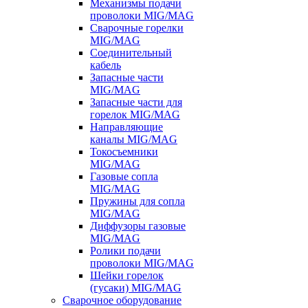
Механизмы подачи
проволоки MIG/MAG
Сварочные горелки
MIG/MAG
Соединительный
кабель
Запасные части
MIG/MAG
Запасные части для
горелок MIG/MAG
Направляющие
каналы MIG/MAG
Токосъемники
MIG/MAG
Газовые сопла
MIG/MAG
Пружины для сопла
MIG/MAG
Диффузоры газовые
MIG/MAG
Ролики подачи
проволоки MIG/MAG
Шейки горелок
(гусаки) MIG/MAG
Сварочное оборудование