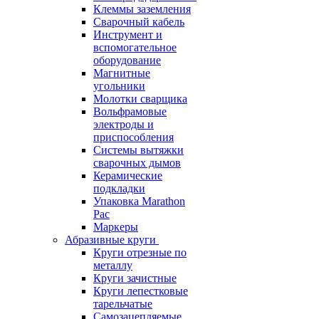
Клеммы заземления
Сварочный кабель
Инструмент и
вспомогательное
оборудование
Магнитные
угольники
Молотки сварщика
Вольфрамовые
электроды и
приспособления
Системы вытяжки
сварочных дымов
Керамические
подкладки
Упаковка Marathon
Pac
Маркеры
Абразивные круги
Круги отрезные по
металлу
Круги зачистные
Круги лепестковые
тарельчатые
Самозацепляемые