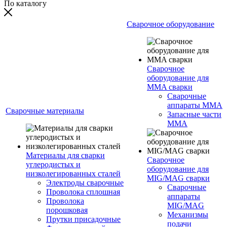
По каталогу
Сварочное оборудование
Сварочное
оборудование для
MMA сварки
Сварочные
аппараты MMA
Сварочные материалы
Запасные части
MMA
Материалы для сварки
Сварочное
углеродистых и
оборудование для
низколегированных сталей
MIG/MAG сварки
Электроды сварочные
Сварочные
Проволока сплошная
аппараты
Проволока
MIG/MAG
порошковая
Механизмы
Прутки присадочные
подачи