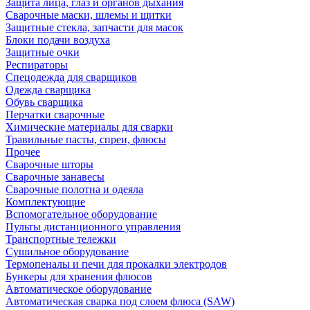
Защита лица, глаз и органов дыхания
Сварочные маски, шлемы и щитки
Защитные стекла, запчасти для масок
Блоки подачи воздуха
Защитные очки
Респираторы
Спецодежда для сварщиков
Одежда сварщика
Обувь сварщика
Перчатки сварочные
Химические материалы для сварки
Травильные пасты, спреи, флюсы
Прочее
Сварочные шторы
Сварочные занавесы
Сварочные полотна и одеяла
Комплектующие
Вспомогательное оборудование
Пульты дистанционного управления
Транспортные тележки
Сушильное оборудование
Термопеналы и печи для прокалки электродов
Бункеры для хранения флюсов
Автоматическое оборудование
Автоматическая сварка под слоем флюса (SAW)