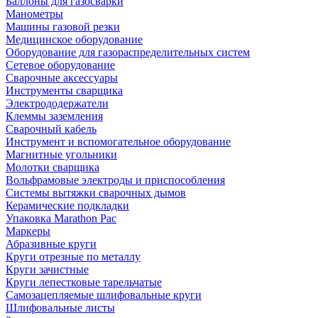
Баллоны для газосварки
Манометры
Машины газовой резки
Медицинское оборудование
Оборудование для газораспределительных систем
Сетевое оборудование
Сварочные аксессуары
Инструменты сварщика
Электрододержатели
Клеммы заземления
Сварочный кабель
Инструмент и вспомогательное оборудование
Магнитные угольники
Молотки сварщика
Вольфрамовые электроды и приспособления
Системы вытяжки сварочных дымов
Керамические подкладки
Упаковка Marathon Pac
Маркеры
Абразивные круги
Круги отрезные по металлу
Круги зачистные
Круги лепестковые тарельчатые
Самозацепляемые шлифовальные круги
Шлифовальные листы