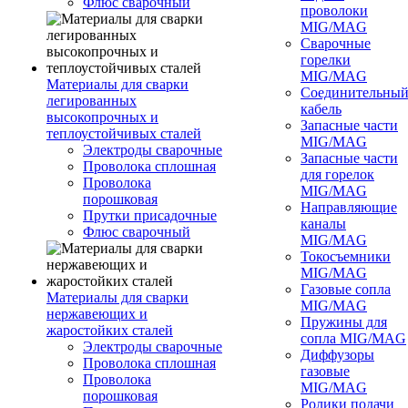
Флюс сварочный
проволоки
MIG/MAG
Сварочные
горелки
MIG/MAG
Материалы для сварки
Соединительны
легированных
кабель
высокопрочных и
Запасные части
теплоустойчивых сталей
MIG/MAG
Электроды сварочные
Запасные части
Проволока сплошная
для горелок
Проволока
MIG/MAG
порошковая
Направляющие
Прутки присадочные
каналы
Флюс сварочный
MIG/MAG
Токосъемники
MIG/MAG
Газовые сопла
Материалы для сварки
MIG/MAG
нержавеющих и
Пружины для
жаростойких сталей
сопла MIG/MAG
Электроды сварочные
Диффузоры
Проволока сплошная
газовые
Проволока
MIG/MAG
порошковая
Ролики подачи