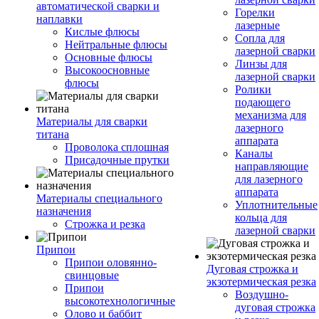
автоматической сварки и
Горелки
наплавки
лазерные
Кислые флюсы
Сопла для
Нейтральные флюсы
лазерной сварки
Основные флюсы
Линзы для
Высокоосновные
лазерной сварки
флюсы
Ролики
подающего
механизма для
Материалы для сварки
лазерного
титана
аппарата
Проволока сплошная
Каналы
Присадочные прутки
направляющие
для лазерного
аппарата
Материалы специального
Уплотнительные
назначения
кольца для
Строжка и резка
лазерной сварки
Припои
Припои оловянно-
Дуговая строжка и
свинцовые
экзотермическая резка
Припои
Воздушно-
высокотехнологичные
дуговая строжка
Олово и баббит