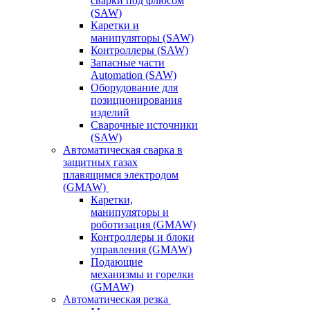
сварки под флюсом
(SAW)
Каретки и
манипуляторы (SAW)
Контроллеры (SAW)
Запасные части
Automation (SAW)
Оборудование для
позиционирования
изделий
Сварочные источники
(SAW)
Автоматическая сварка в
защитных газах
плавящимся электродом
(GMAW)
Каретки,
манипуляторы и
роботизация (GMAW)
Контроллеры и блоки
управления (GMAW)
Подающие
механизмы и горелки
(GMAW)
Автоматическая резка