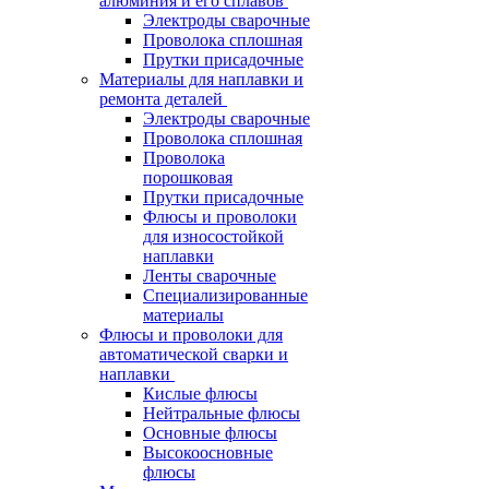
алюминия и его сплавов
Электроды сварочные
Проволока сплошная
Прутки присадочные
Материалы для наплавки и
ремонта деталей
Электроды сварочные
Проволока сплошная
Проволока
порошковая
Прутки присадочные
Флюсы и проволоки
для износостойкой
наплавки
Ленты сварочные
Специализированные
материалы
Флюсы и проволоки для
автоматической сварки и
наплавки
Кислые флюсы
Нейтральные флюсы
Основные флюсы
Высокоосновные
флюсы