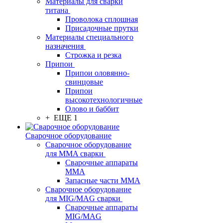
Материалы для сварки
титана
Проволока сплошная
Присадочные прутки
Материалы специального
назначения
Строжка и резка
Припои
Припои оловянно-
свинцовые
Припои
высокотехнологичные
Олово и баббит
+ ЕЩЕ 1
Сварочное оборудование
Сварочное оборудование
для MMA сварки
Сварочные аппараты
MMA
Запасные части MMA
Сварочное оборудование
для MIG/MAG сварки
Сварочные аппараты
MIG/MAG