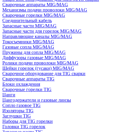
Сварочные аппараты MIG/MAG
Механизмы подачи проволоки MIG/MAG
Сварочные горелки MIG/MAG
Соединительный кабель
Запасные части MIG/MAG
Запасные части для горелок MIG/MAG
Направляющие каналы MIG/MAG
Токосъемники MIG/MAG
Газовые сопла MIG/MAG
Пружины для сопла MIG/MAG
Диффузоры газовые MIG/MAG
Ролики подачи проволоки MIG/MAG
Шейки горелок (гусаки) MIG/MAG
Сварочное оборудование для TIG сварки
Сварочные аппараты TIG
Блоки охлаждения
Сварочные горелки TIG
Цанги
Цангодержатели и газовые линзы
Сопло газовое TIG
Изоляторы TIG
Заглушки TIG
Наборы для TIG горелки
Головки TIG горелок
Запасные части TIG