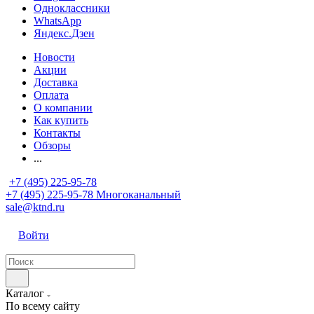
Одноклассники
WhatsApp
Яндекс.Дзен
Новости
Акции
Доставка
Оплата
О компании
Как купить
Контакты
Обзоры
...
+7 (495) 225-95-78
+7 (495) 225-95-78
Многоканальный
sale@ktnd.ru
Войти
Каталог
По всему сайту