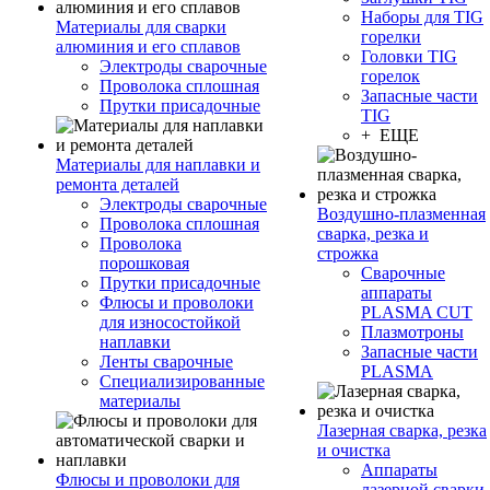
Наборы для TIG
Материалы для сварки
горелки
алюминия и его сплавов
Головки TIG
Электроды сварочные
горелок
Проволока сплошная
Запасные части
Прутки присадочные
TIG
+ ЕЩЕ
Материалы для наплавки и
ремонта деталей
Электроды сварочные
Воздушно-плазменная
Проволока сплошная
сварка, резка и
Проволока
строжка
порошковая
Сварочные
Прутки присадочные
аппараты
Флюсы и проволоки
PLASMA CUT
для износостойкой
Плазмотроны
наплавки
Запасные части
Ленты сварочные
PLASMA
Специализированные
материалы
Лазерная сварка, резка
и очистка
Аппараты
Флюсы и проволоки для
лазерной сварки