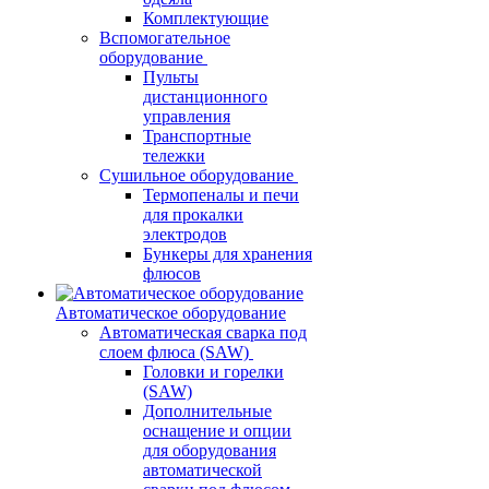
Комплектующие
Вспомогательное
оборудование
Пульты
дистанционного
управления
Транспортные
тележки
Сушильное оборудование
Термопеналы и печи
для прокалки
электродов
Бункеры для хранения
флюсов
Автоматическое оборудование
Автоматическая сварка под
слоем флюса (SAW)
Головки и горелки
(SAW)
Дополнительные
оснащение и опции
для оборудования
автоматической