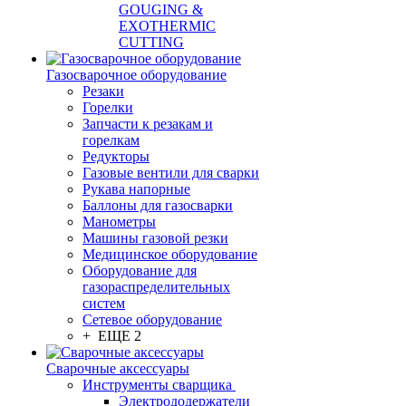
GOUGING &
EXOTHERMIC
CUTTING
Газосварочное оборудование
Резаки
Горелки
Запчасти к резакам и
горелкам
Редукторы
Газовые вентили для сварки
Рукава напорные
Баллоны для газосварки
Манометры
Машины газовой резки
Медицинское оборудование
Оборудование для
газораспределительных
систем
Сетевое оборудование
+ ЕЩЕ 2
Сварочные аксессуары
Инструменты сварщика
Электрододержатели