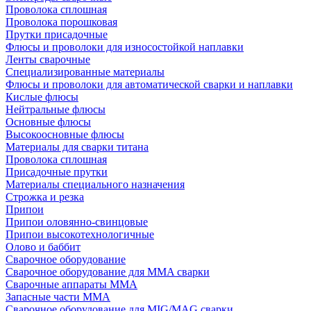
Проволока сплошная
Проволока порошковая
Прутки присадочные
Флюсы и проволоки для износостойкой наплавки
Ленты сварочные
Специализированные материалы
Флюсы и проволоки для автоматической сварки и наплавки
Кислые флюсы
Нейтральные флюсы
Основные флюсы
Высокоосновные флюсы
Материалы для сварки титана
Проволока сплошная
Присадочные прутки
Материалы специального назначения
Строжка и резка
Припои
Припои оловянно-свинцовые
Припои высокотехнологичные
Олово и баббит
Сварочное оборудование
Сварочное оборудование для MMA сварки
Сварочные аппараты MMA
Запасные части MMA
Сварочное оборудование для MIG/MAG сварки