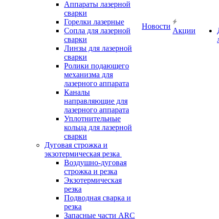
Аппараты лазерной
сварки
Горелки лазерные
Новости
Сопла для лазерной
Акции
сварки
Линзы для лазерной
сварки
Ролики подающего
механизма для
лазерного аппарата
Каналы
направляющие для
лазерного аппарата
Уплотнительные
кольца для лазерной
сварки
Дуговая строжка и
экзотермическая резка
Воздушно-дуговая
строжка и резка
Экзотермическая
резка
Подводная сварка и
резка
Запасные части ARC