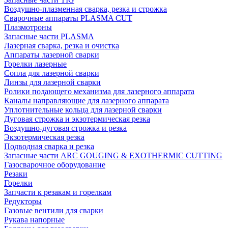
Воздушно-плазменная сварка, резка и строжка
Сварочные аппараты PLASMA CUT
Плазмотроны
Запасные части PLASMA
Лазерная сварка, резка и очистка
Аппараты лазерной сварки
Горелки лазерные
Сопла для лазерной сварки
Линзы для лазерной сварки
Ролики подающего механизма для лазерного аппарата
Каналы направляющие для лазерного аппарата
Уплотнительные кольца для лазерной сварки
Дуговая строжка и экзотермическая резка
Воздушно-дуговая строжка и резка
Экзотермическая резка
Подводная сварка и резка
Запасные части ARC GOUGING & EXOTHERMIC CUTTING
Газосварочное оборудование
Резаки
Горелки
Запчасти к резакам и горелкам
Редукторы
Газовые вентили для сварки
Рукава напорные