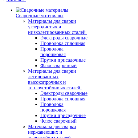
Сварочные материалы
Материалы для сварки
углеродистых и
низколегированных сталей
Электроды сварочные
Проволока сплошная
Проволока
порошковая
Прутки присадочные
Флюс сварочный
Материалы для сварки
легированных
высокопрочных и
теплоустойчивых сталей
Электроды сварочные
Проволока сплошная
Проволока
порошковая
Прутки присадочные
Флюс сварочный
Материалы для сварки
нержавеющих и
жаростойких сталей