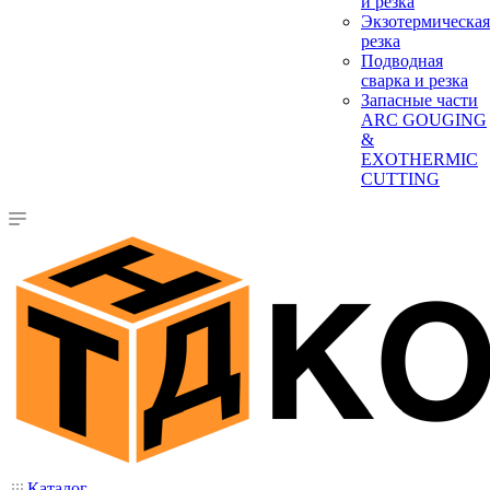
и резка
Экзотермическая
резка
Подводная
сварка и резка
Запасные части
ARC GOUGING
&
EXOTHERMIC
CUTTING
Каталог