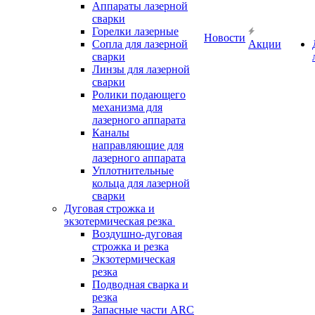
Аппараты лазерной
сварки
Горелки лазерные
Новости
Сопла для лазерной
Акции
сварки
Линзы для лазерной
сварки
Ролики подающего
механизма для
лазерного аппарата
Каналы
направляющие для
лазерного аппарата
Уплотнительные
кольца для лазерной
сварки
Дуговая строжка и
экзотермическая резка
Воздушно-дуговая
строжка и резка
Экзотермическая
резка
Подводная сварка и
резка
Запасные части ARC