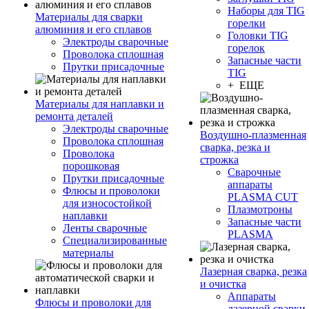
Наборы для TIG
Материалы для сварки
горелки
алюминия и его сплавов
Головки TIG
Электроды сварочные
горелок
Проволока сплошная
Запасные части
Прутки присадочные
TIG
+ ЕЩЕ
Материалы для наплавки и
ремонта деталей
Электроды сварочные
Воздушно-плазменная
Проволока сплошная
сварка, резка и
Проволока
строжка
порошковая
Сварочные
Прутки присадочные
аппараты
Флюсы и проволоки
PLASMA CUT
для износостойкой
Плазмотроны
наплавки
Запасные части
Ленты сварочные
PLASMA
Специализированные
материалы
Лазерная сварка, резка
и очистка
Аппараты
Флюсы и проволоки для
лазерной сварки