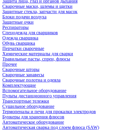
Защита лица, глаз и органов дыхания
Сварочные маски, шлемы и щитки
Защитные стекла, запчасти для масок
Блоки подачи воздуха
Защитные очки
Респираторы
Спецодежда для сварщиков
Одежда сварщика
Обувь сварщика
Перчатки сварочные
Химические материалы для сварки
Травильные пасты, спреи, флюсы
Прочее
Сварочные шторы
Сварочные занавесы
Сварочные полотна и одеяла
Комплектующие
Вспомогательное оборудование
Пульты дистанционного управления
Транспортные тележки
Сушильное оборудование
Термопеналы и печи для прокалки электродов
Бункеры для хранения флюсов
Автоматическое оборудование
Автоматическая сварка под слоем флюса (SAW)