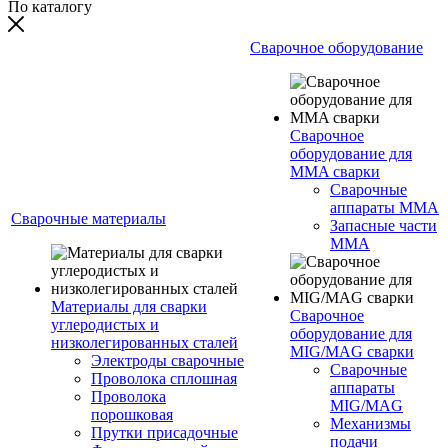
По каталогу
Сварочное оборудование
Сварочное
оборудование для
MMA сварки
Сварочные
аппараты MMA
Сварочные материалы
Запасные части
MMA
Материалы для сварки
Сварочное
углеродистых и
оборудование для
низколегированных сталей
MIG/MAG сварки
Электроды сварочные
Сварочные
Проволока сплошная
аппараты
Проволока
MIG/MAG
порошковая
Механизмы
Прутки присадочные
подачи