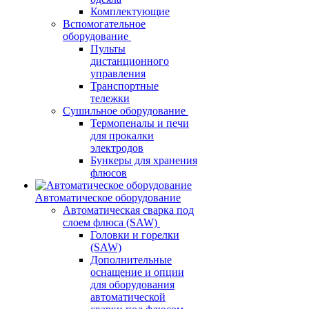
Комплектующие
Вспомогательное
оборудование
Пульты
дистанционного
управления
Транспортные
тележки
Сушильное оборудование
Термопеналы и печи
для прокалки
электродов
Бункеры для хранения
флюсов
Автоматическое оборудование
Автоматическая сварка под
слоем флюса (SAW)
Головки и горелки
(SAW)
Дополнительные
оснащение и опции
для оборудования
автоматической