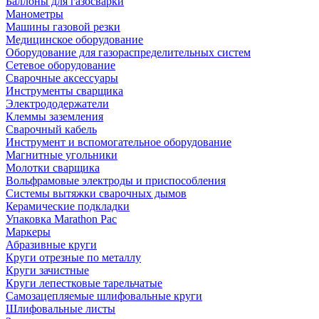
Баллоны для газосварки
Манометры
Машины газовой резки
Медицинское оборудование
Оборудование для газораспределительных систем
Сетевое оборудование
Сварочные аксессуары
Инструменты сварщика
Электрододержатели
Клеммы заземления
Сварочный кабель
Инструмент и вспомогательное оборудование
Магнитные угольники
Молотки сварщика
Вольфрамовые электроды и приспособления
Системы вытяжки сварочных дымов
Керамические подкладки
Упаковка Marathon Pac
Маркеры
Абразивные круги
Круги отрезные по металлу
Круги зачистные
Круги лепестковые тарельчатые
Самозацепляемые шлифовальные круги
Шлифовальные листы