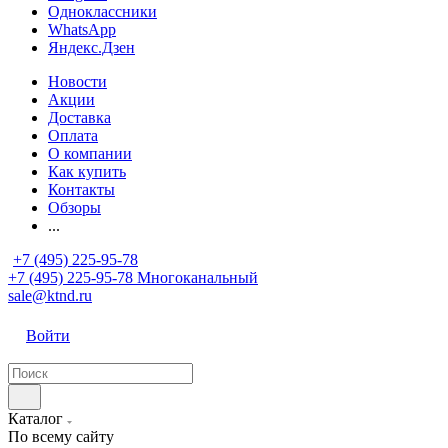
Одноклассники
WhatsApp
Яндекс.Дзен
Новости
Акции
Доставка
Оплата
О компании
Как купить
Контакты
Обзоры
...
+7 (495) 225-95-78
+7 (495) 225-95-78
Многоканальный
sale@ktnd.ru
Войти
Каталог
По всему сайту