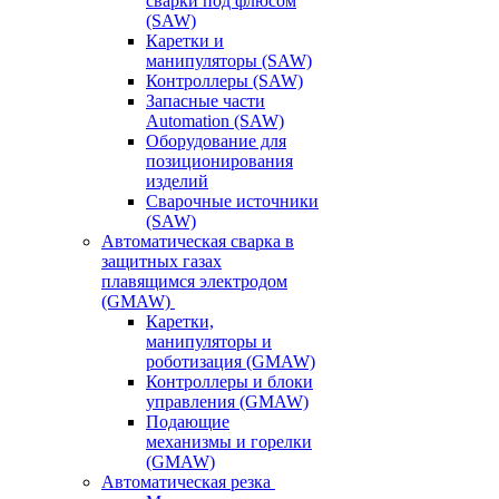
сварки под флюсом
(SAW)
Каретки и
манипуляторы (SAW)
Контроллеры (SAW)
Запасные части
Automation (SAW)
Оборудование для
позиционирования
изделий
Сварочные источники
(SAW)
Автоматическая сварка в
защитных газах
плавящимся электродом
(GMAW)
Каретки,
манипуляторы и
роботизация (GMAW)
Контроллеры и блоки
управления (GMAW)
Подающие
механизмы и горелки
(GMAW)
Автоматическая резка