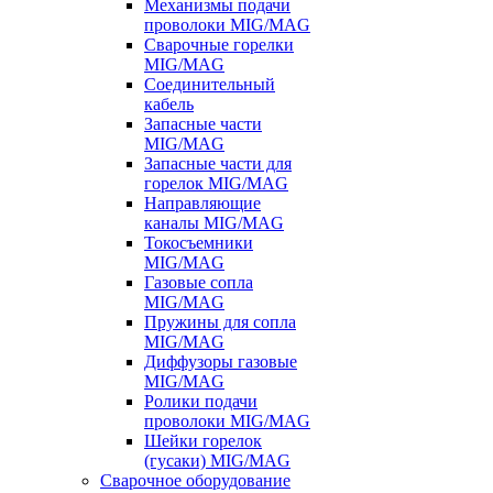
Механизмы подачи
проволоки MIG/MAG
Сварочные горелки
MIG/MAG
Соединительный
кабель
Запасные части
MIG/MAG
Запасные части для
горелок MIG/MAG
Направляющие
каналы MIG/MAG
Токосъемники
MIG/MAG
Газовые сопла
MIG/MAG
Пружины для сопла
MIG/MAG
Диффузоры газовые
MIG/MAG
Ролики подачи
проволоки MIG/MAG
Шейки горелок
(гусаки) MIG/MAG
Сварочное оборудование