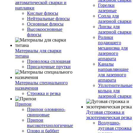
автоматической сварки и
Горелки
наплавки
лазерные
Кислые флюсы
Сопла для
Нейтральные флюсы
лазерной сварки
Основные флюсы
Линзы для
Высокоосновные
лазерной сварки
флюсы
Ролики
подающего
механизма для
Материалы для сварки
лазерного
титана
аппарата
Проволока сплошная
Каналы
Присадочные прутки
направляющие
для лазерного
аппарата
Материалы специального
Уплотнительные
назначения
кольца для
Строжка и резка
лазерной сварки
Припои
Припои оловянно-
Дуговая строжка и
свинцовые
экзотермическая резка
Припои
Воздушно-
высокотехнологичные
дуговая строжка
Олово и баббит