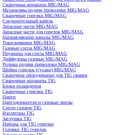
Сварочные аппараты MIG/MAG
Механизмы подачи проволоки MIG/MAG
Сварочные горелки MIG/MAG
Соединительный кабель
Запасные части MIG/MAG
Запасные части для горелок MIG/MAG
Направляющие каналы MIG/MAG
Токосъемники MIG/MAG
Газовые сопла MIG/MAG
Пружины для сопла MIG/MAG
Диффузоры газовые MIG/MAG
Ролики подачи проволоки MIG/MAG
Шейки горелок (гусаки) MIG/MAG
Сварочное оборудование для TIG сварки
Сварочные аппараты TIG
Блоки охлаждения
Сварочные горелки TIG
Цанги
Цангодержатели и газовые линзы
Сопло газовое TIG
Изоляторы TIG
Заглушки TIG
Наборы для TIG горелки
Головки TIG горелок
Запасные части TIG