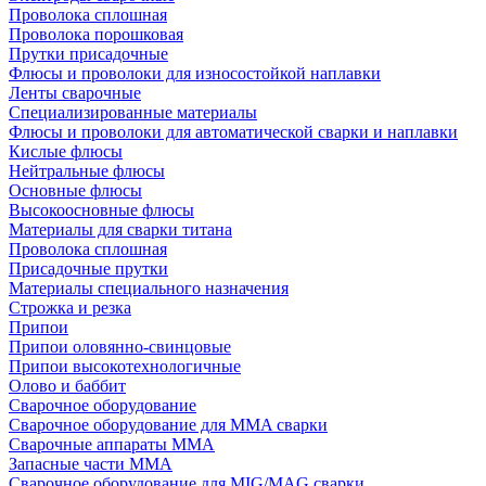
Проволока сплошная
Проволока порошковая
Прутки присадочные
Флюсы и проволоки для износостойкой наплавки
Ленты сварочные
Специализированные материалы
Флюсы и проволоки для автоматической сварки и наплавки
Кислые флюсы
Нейтральные флюсы
Основные флюсы
Высокоосновные флюсы
Материалы для сварки титана
Проволока сплошная
Присадочные прутки
Материалы специального назначения
Строжка и резка
Припои
Припои оловянно-свинцовые
Припои высокотехнологичные
Олово и баббит
Сварочное оборудование
Сварочное оборудование для MMA сварки
Сварочные аппараты MMA
Запасные части MMA
Сварочное оборудование для MIG/MAG сварки