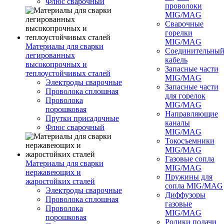
Флюс сварочный
проволоки
MIG/MAG
Сварочные
горелки
MIG/MAG
Материалы для сварки
Соединительны
легированных
кабель
высокопрочных и
Запасные части
теплоустойчивых сталей
MIG/MAG
Электроды сварочные
Запасные части
Проволока сплошная
для горелок
Проволока
MIG/MAG
порошковая
Направляющие
Прутки присадочные
каналы
Флюс сварочный
MIG/MAG
Токосъемники
MIG/MAG
Газовые сопла
Материалы для сварки
MIG/MAG
нержавеющих и
Пружины для
жаростойких сталей
сопла MIG/MAG
Электроды сварочные
Диффузоры
Проволока сплошная
газовые
Проволока
MIG/MAG
порошковая
Ролики подачи