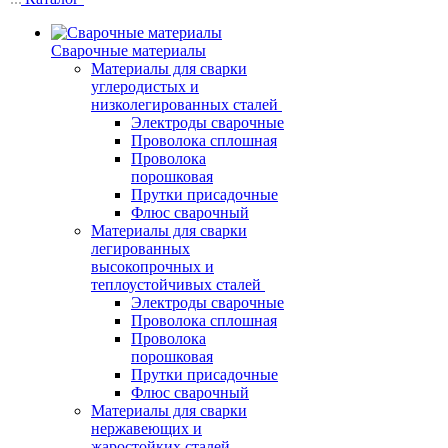
Сварочные материалы
Материалы для сварки
углеродистых и
низколегированных сталей
Электроды сварочные
Проволока сплошная
Проволока
порошковая
Прутки присадочные
Флюс сварочный
Материалы для сварки
легированных
высокопрочных и
теплоустойчивых сталей
Электроды сварочные
Проволока сплошная
Проволока
порошковая
Прутки присадочные
Флюс сварочный
Материалы для сварки
нержавеющих и
жаростойких сталей