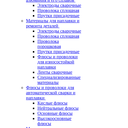
алюминия и его сплавов
Электроды сварочные
Проволока сплошная
Прутки присадочные
Материалы для наплавки и
ремонта деталей
Электроды сварочные
Проволока сплошная
Проволока
порошковая
Прутки присадочные
Флюсы и проволоки
для износостойкой
наплавки
Ленты сварочные
Специализированные
материалы
Флюсы и проволоки для
автоматической сварки и
наплавки
Кислые флюсы
Нейтральные флюсы
Основные флюсы
Высокоосновные
флюсы