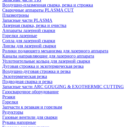
Воздушно-плазменная сварка, резка и строжка
Сварочные аппараты PLASMA CUT
Плазмотроны
Запасные части PLASMA
Лазерная сварка, резка и очистка
Аппараты лазерной сварки
Горелки лазерные
Сопла для лазерной сварки
Линзы для лазерной сварки
Ролики подающего механизма для лазерного аппарата
Каналы направляющие для лазерного аппарата
Уплотнительные кольца для лазерной сварки
Дуговая строжка и экзотермическая резка
Воздушно-дуговая строжка и резка
Экзотермическая резка
Подводная сварка и резка
Запасные части ARC GOUGING & EXOTHERMIC CUTTING
Газосварочное оборудование
Резаки
Горелки
Запчасти к резакам и горелкам
Редукторы
Газовые вентили для сварки
Рукава напорные