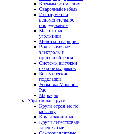
Клеммы заземления
Сварочный кабель
Инструмент и
вспомогательное
оборудование
Магнитные
угольники
Молотки сварщика
Вольфрамовые
электроды и
приспособления
Системы вытяжки
сварочных дымов
Керамические
подкладки
Упаковка Marathon
Pac
Маркеры
Абразивные круги
Круги отрезные по
металлу
Круги зачистные
Круги лепестковые
тарельчатые
Самозацепляемые