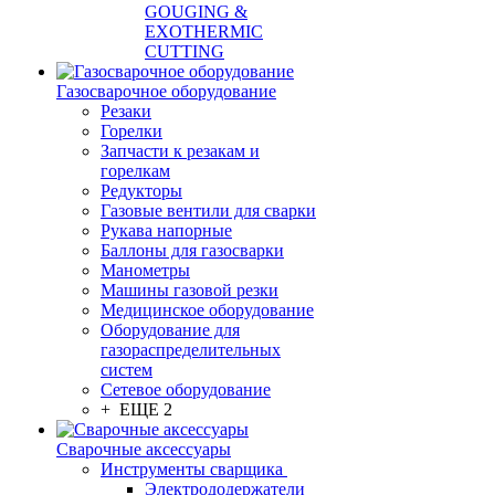
GOUGING &
EXOTHERMIC
CUTTING
Газосварочное оборудование
Резаки
Горелки
Запчасти к резакам и
горелкам
Редукторы
Газовые вентили для сварки
Рукава напорные
Баллоны для газосварки
Манометры
Машины газовой резки
Медицинское оборудование
Оборудование для
газораспределительных
систем
Сетевое оборудование
+ ЕЩЕ 2
Сварочные аксессуары
Инструменты сварщика
Электрододержатели