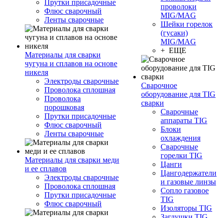
Прутки присадочные
проволоки
Флюс сварочный
MIG/MAG
Ленты сварочные
Шейки горелок
(гусаки)
MIG/MAG
+ ЕЩЕ
Материалы для сварки
чугуна и сплавов на основе
никеля
Электроды сварочные
Сварочное
Проволока сплошная
оборудование для TIG
Проволока
сварки
порошковая
Сварочные
Прутки присадочные
аппараты TIG
Флюс сварочный
Блоки
Ленты сварочные
охлаждения
Сварочные
горелки TIG
Материалы для сварки меди
Цанги
и ее сплавов
Цангодержатели
Электроды сварочные
и газовые линзы
Проволока сплошная
Сопло газовое
Прутки присадочные
TIG
Флюс сварочный
Изоляторы TIG
Заглушки TIG