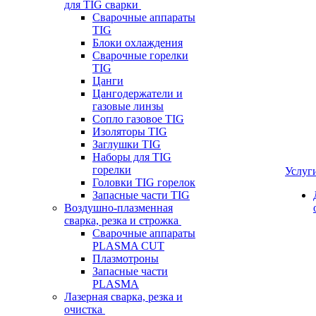
для TIG сварки
Сварочные аппараты
TIG
Блоки охлаждения
Сварочные горелки
TIG
Цанги
Цангодержатели и
газовые линзы
Сопло газовое TIG
Изоляторы TIG
Заглушки TIG
Наборы для TIG
горелки
Услуг
Головки TIG горелок
Запасные части TIG
Воздушно-плазменная
сварка, резка и строжка
Сварочные аппараты
PLASMA CUT
Плазмотроны
Запасные части
PLASMA
Лазерная сварка, резка и
очистка