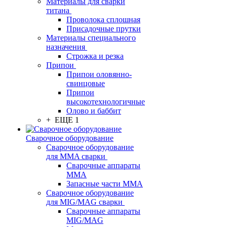
Материалы для сварки
титана
Проволока сплошная
Присадочные прутки
Материалы специального
назначения
Строжка и резка
Припои
Припои оловянно-
свинцовые
Припои
высокотехнологичные
Олово и баббит
+ ЕЩЕ 1
Сварочное оборудование
Сварочное оборудование
для MMA сварки
Сварочные аппараты
MMA
Запасные части MMA
Сварочное оборудование
для MIG/MAG сварки
Сварочные аппараты
MIG/MAG