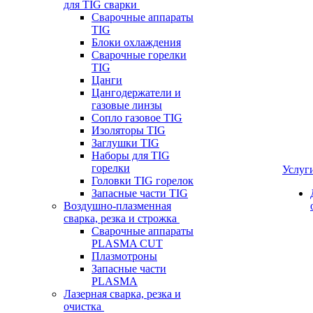
для TIG сварки
Сварочные аппараты
TIG
Блоки охлаждения
Сварочные горелки
TIG
Цанги
Цангодержатели и
газовые линзы
Сопло газовое TIG
Изоляторы TIG
Заглушки TIG
Наборы для TIG
горелки
Услуг
Головки TIG горелок
Запасные части TIG
Воздушно-плазменная
сварка, резка и строжка
Сварочные аппараты
PLASMA CUT
Плазмотроны
Запасные части
PLASMA
Лазерная сварка, резка и
очистка