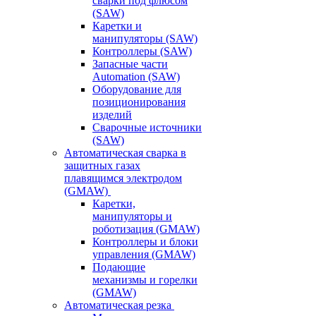
сварки под флюсом
(SAW)
Каретки и
манипуляторы (SAW)
Контроллеры (SAW)
Запасные части
Automation (SAW)
Оборудование для
позиционирования
изделий
Сварочные источники
(SAW)
Автоматическая сварка в
защитных газах
плавящимся электродом
(GMAW)
Каретки,
манипуляторы и
роботизация (GMAW)
Контроллеры и блоки
управления (GMAW)
Подающие
механизмы и горелки
(GMAW)
Автоматическая резка