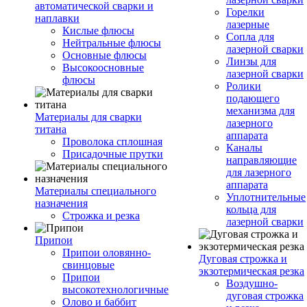
автоматической сварки и
Горелки
наплавки
лазерные
Кислые флюсы
Сопла для
Нейтральные флюсы
лазерной сварки
Основные флюсы
Линзы для
Высокоосновные
лазерной сварки
флюсы
Ролики
подающего
механизма для
Материалы для сварки
лазерного
титана
аппарата
Проволока сплошная
Каналы
Присадочные прутки
направляющие
для лазерного
аппарата
Материалы специального
Уплотнительные
назначения
кольца для
Строжка и резка
лазерной сварки
Припои
Припои оловянно-
Дуговая строжка и
свинцовые
экзотермическая резка
Припои
Воздушно-
высокотехнологичные
дуговая строжка
Олово и баббит