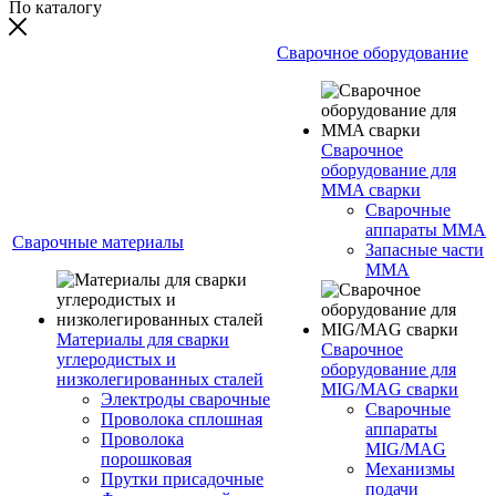
По каталогу
Сварочное оборудование
Сварочное
оборудование для
MMA сварки
Сварочные
аппараты MMA
Сварочные материалы
Запасные части
MMA
Материалы для сварки
Сварочное
углеродистых и
оборудование для
низколегированных сталей
MIG/MAG сварки
Электроды сварочные
Сварочные
Проволока сплошная
аппараты
Проволока
MIG/MAG
порошковая
Механизмы
Прутки присадочные
подачи