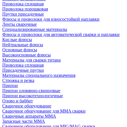
Проволока сплошная
Проволока порошковая
Прутки присадочные
Флюсы и проволоки для износостойкой наплавки
Ленты сварочные
Специализированные материалы
Флюсы и проволоки для автоматической сварки и наплавки
Кислые флюсы
Нейтральные флюсы
Основные флюсы
Высокоосновные флюсы
Материалы для сварки титана
Проволока сплошная
Присадочные прутки
Материалы специального назначения
Строжка и резка
Припои
Припои оловянно-свинцовые
Припои высокотехнологичные
Олово и баббит
Сварочное оборудование
Сварочное оборудование для MMA сварки
Сварочные аппараты MMA
Запасные части MMA
Сварочное оборудование для MIG/MAG сварки