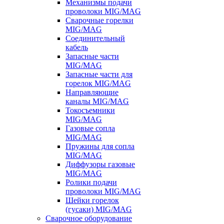
Механизмы подачи
проволоки MIG/MAG
Сварочные горелки
MIG/MAG
Соединительный
кабель
Запасные части
MIG/MAG
Запасные части для
горелок MIG/MAG
Направляющие
каналы MIG/MAG
Токосъемники
MIG/MAG
Газовые сопла
MIG/MAG
Пружины для сопла
MIG/MAG
Диффузоры газовые
MIG/MAG
Ролики подачи
проволоки MIG/MAG
Шейки горелок
(гусаки) MIG/MAG
Сварочное оборудование