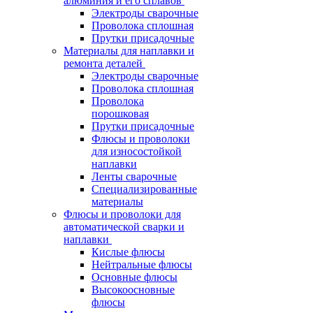
алюминия и его сплавов
Электроды сварочные
Проволока сплошная
Прутки присадочные
Материалы для наплавки и
ремонта деталей
Электроды сварочные
Проволока сплошная
Проволока
порошковая
Прутки присадочные
Флюсы и проволоки
для износостойкой
наплавки
Ленты сварочные
Специализированные
материалы
Флюсы и проволоки для
автоматической сварки и
наплавки
Кислые флюсы
Нейтральные флюсы
Основные флюсы
Высокоосновные
флюсы