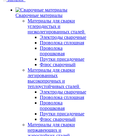
Сварочные материалы
Материалы для сварки
углеродистых и
низколегированных сталей
Электроды сварочные
Проволока сплошная
Проволока
порошковая
Прутки присадочные
Флюс сварочный
Материалы для сварки
легированных
высокопрочных и
теплоустойчивых сталей
Электроды сварочные
Проволока сплошная
Проволока
порошковая
Прутки присадочные
Флюс сварочный
Материалы для сварки
нержавеющих и
жаростойких сталей