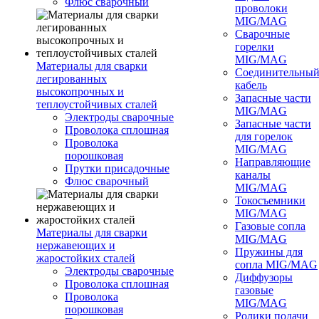
Флюс сварочный
проволоки
MIG/MAG
Сварочные
горелки
MIG/MAG
Материалы для сварки
Соединительны
легированных
кабель
высокопрочных и
Запасные части
теплоустойчивых сталей
MIG/MAG
Электроды сварочные
Запасные части
Проволока сплошная
для горелок
Проволока
MIG/MAG
порошковая
Направляющие
Прутки присадочные
каналы
Флюс сварочный
MIG/MAG
Токосъемники
MIG/MAG
Газовые сопла
Материалы для сварки
MIG/MAG
нержавеющих и
Пружины для
жаростойких сталей
сопла MIG/MAG
Электроды сварочные
Диффузоры
Проволока сплошная
газовые
Проволока
MIG/MAG
порошковая
Ролики подачи