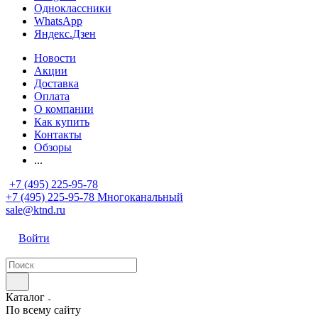
Одноклассники
WhatsApp
Яндекс.Дзен
Новости
Акции
Доставка
Оплата
О компании
Как купить
Контакты
Обзоры
...
+7 (495) 225-95-78
+7 (495) 225-95-78
Многоканальный
sale@ktnd.ru
Войти
Каталог
По всему сайту