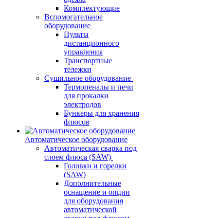
Комплектующие
Вспомогательное
оборудование
Пульты
дистанционного
управления
Транспортные
тележки
Сушильное оборудование
Термопеналы и печи
для прокалки
электродов
Бункеры для хранения
флюсов
Автоматическое оборудование
Автоматическая сварка под
слоем флюса (SAW)
Головки и горелки
(SAW)
Дополнительные
оснащение и опции
для оборудования
автоматической