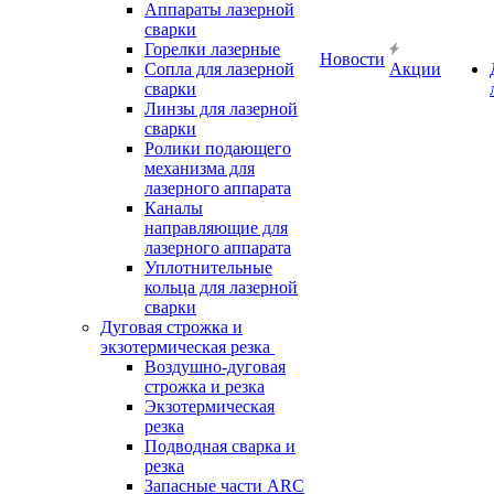
Аппараты лазерной
сварки
Горелки лазерные
Новости
Сопла для лазерной
Акции
сварки
Линзы для лазерной
сварки
Ролики подающего
механизма для
лазерного аппарата
Каналы
направляющие для
лазерного аппарата
Уплотнительные
кольца для лазерной
сварки
Дуговая строжка и
экзотермическая резка
Воздушно-дуговая
строжка и резка
Экзотермическая
резка
Подводная сварка и
резка
Запасные части ARC