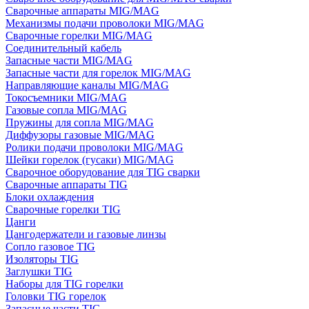
Сварочные аппараты MIG/MAG
Механизмы подачи проволоки MIG/MAG
Сварочные горелки MIG/MAG
Соединительный кабель
Запасные части MIG/MAG
Запасные части для горелок MIG/MAG
Направляющие каналы MIG/MAG
Токосъемники MIG/MAG
Газовые сопла MIG/MAG
Пружины для сопла MIG/MAG
Диффузоры газовые MIG/MAG
Ролики подачи проволоки MIG/MAG
Шейки горелок (гусаки) MIG/MAG
Сварочное оборудование для TIG сварки
Сварочные аппараты TIG
Блоки охлаждения
Сварочные горелки TIG
Цанги
Цангодержатели и газовые линзы
Сопло газовое TIG
Изоляторы TIG
Заглушки TIG
Наборы для TIG горелки
Головки TIG горелок
Запасные части TIG