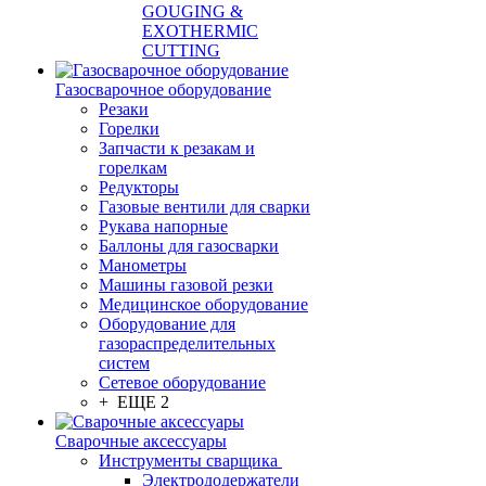
GOUGING &
EXOTHERMIC
CUTTING
Газосварочное оборудование
Резаки
Горелки
Запчасти к резакам и
горелкам
Редукторы
Газовые вентили для сварки
Рукава напорные
Баллоны для газосварки
Манометры
Машины газовой резки
Медицинское оборудование
Оборудование для
газораспределительных
систем
Сетевое оборудование
+ ЕЩЕ 2
Сварочные аксессуары
Инструменты сварщика
Электрододержатели