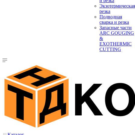
и резка
Экзотермическая
резка
Подводная
сварка и резка
Запасные части
ARC GOUGING
&
EXOTHERMIC
CUTTING
Каталог