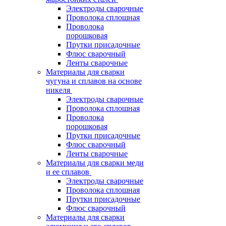
Электроды сварочные
Проволока сплошная
Проволока
порошковая
Прутки присадочные
Флюс сварочный
Ленты сварочные
Материалы для сварки
чугуна и сплавов на основе
никеля
Электроды сварочные
Проволока сплошная
Проволока
порошковая
Прутки присадочные
Флюс сварочный
Ленты сварочные
Материалы для сварки меди
и ее сплавов
Электроды сварочные
Проволока сплошная
Прутки присадочные
Флюс сварочный
Материалы для сварки