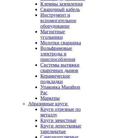
Клеммы заземления
Сварочный кабель
Инструмент и
вспомогательное
оборудование
Магнитные
угольники
Молотки сварщика
Вольфрамовые
электроды и
приспособления
Системы вытяжки
сварочных дымов
Керамические
подкладки
Упаковка Marathon
Pac
Маркеры
Абразивные круги
Круги отрезные по
металлу
Круги зачистные
Круги лепестковые
тарельчатые
Самозацепляемые