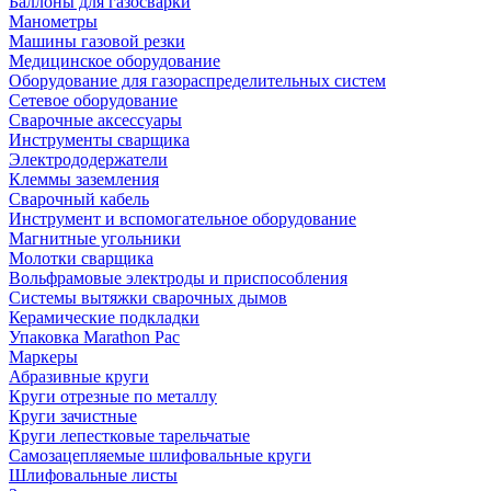
Баллоны для газосварки
Манометры
Машины газовой резки
Медицинское оборудование
Оборудование для газораспределительных систем
Сетевое оборудование
Сварочные аксессуары
Инструменты сварщика
Электрододержатели
Клеммы заземления
Сварочный кабель
Инструмент и вспомогательное оборудование
Магнитные угольники
Молотки сварщика
Вольфрамовые электроды и приспособления
Системы вытяжки сварочных дымов
Керамические подкладки
Упаковка Marathon Pac
Маркеры
Абразивные круги
Круги отрезные по металлу
Круги зачистные
Круги лепестковые тарельчатые
Самозацепляемые шлифовальные круги
Шлифовальные листы