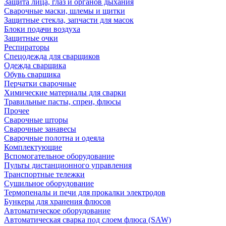
Защита лица, глаз и органов дыхания
Сварочные маски, шлемы и щитки
Защитные стекла, запчасти для масок
Блоки подачи воздуха
Защитные очки
Респираторы
Спецодежда для сварщиков
Одежда сварщика
Обувь сварщика
Перчатки сварочные
Химические материалы для сварки
Травильные пасты, спреи, флюсы
Прочее
Сварочные шторы
Сварочные занавесы
Сварочные полотна и одеяла
Комплектующие
Вспомогательное оборудование
Пульты дистанционного управления
Транспортные тележки
Сушильное оборудование
Термопеналы и печи для прокалки электродов
Бункеры для хранения флюсов
Автоматическое оборудование
Автоматическая сварка под слоем флюса (SAW)