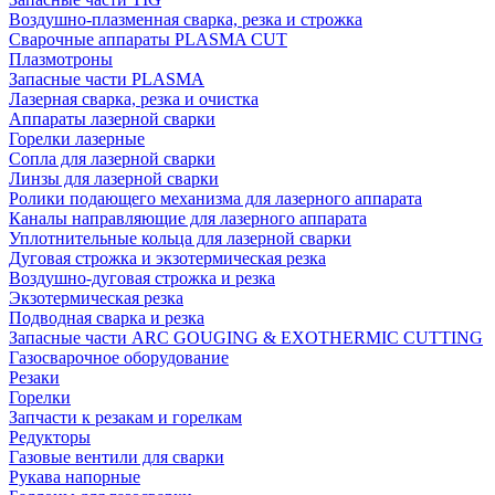
Воздушно-плазменная сварка, резка и строжка
Сварочные аппараты PLASMA CUT
Плазмотроны
Запасные части PLASMA
Лазерная сварка, резка и очистка
Аппараты лазерной сварки
Горелки лазерные
Сопла для лазерной сварки
Линзы для лазерной сварки
Ролики подающего механизма для лазерного аппарата
Каналы направляющие для лазерного аппарата
Уплотнительные кольца для лазерной сварки
Дуговая строжка и экзотермическая резка
Воздушно-дуговая строжка и резка
Экзотермическая резка
Подводная сварка и резка
Запасные части ARC GOUGING & EXOTHERMIC CUTTING
Газосварочное оборудование
Резаки
Горелки
Запчасти к резакам и горелкам
Редукторы
Газовые вентили для сварки
Рукава напорные