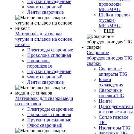
Прутки присадочные
проволоки
Флюс сварочный
MIG/MAG
Ленты сварочные
Шейки горелок
(гусаки)
MIG/MAG
+ ЕЩЕ
Материалы для сварки
чугуна и сплавов на основе
никеля
Электроды сварочные
Сварочное
Проволока сплошная
оборудование для TIG
Проволока
сварки
порошковая
Сварочные
Прутки присадочные
аппараты TIG
Флюс сварочный
Блоки
Ленты сварочные
охлаждения
Сварочные
горелки TIG
Материалы для сварки меди
Цанги
и ее сплавов
Цангодержатели
Электроды сварочные
и газовые линзы
Проволока сплошная
Сопло газовое
Прутки присадочные
TIG
Флюс сварочный
Изоляторы TIG
Заглушки TIG