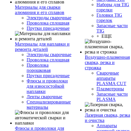
Наборы для TIG
Материалы для сварки
горелки
алюминия и его сплавов
Головки TIG
Электроды сварочные
горелок
Проволока сплошная
Запасные части
Прутки присадочные
TIG
+ ЕЩЕ
Материалы для наплавки и
ремонта деталей
Электроды сварочные
Воздушно-плазменная
Проволока сплошная
сварка, резка и
Проволока
строжка
порошковая
Сварочные
Прутки присадочные
аппараты
Флюсы и проволоки
PLASMA CUT
для износостойкой
Плазмотроны
наплавки
Запасные части
Ленты сварочные
PLASMA
Специализированные
материалы
Лазерная сварка, резка
и очистка
Аппараты
Флюсы и проволоки для
лазерной сварки