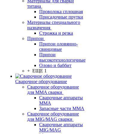
Материалы для сварки
титана
Проволока сплошная
Присадочные прутки
Материалы специального
назначения
Строжка и резка
Припои
Припои оловянно-
свинцовые
Припои
высокотехнологичные
Олово и баббит
+ ЕЩЕ 1
Сварочное оборудование
Сварочное оборудование
для MMA сварки
Сварочные аппараты
MMA
Запасные части MMA
Сварочное оборудование
для MIG/MAG сварки
Сварочные аппараты
MIG/MAG