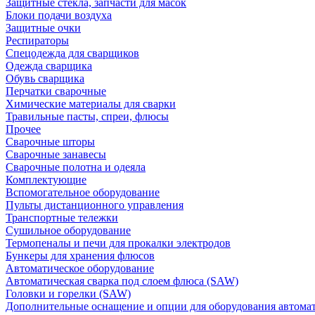
Защитные стекла, запчасти для масок
Блоки подачи воздуха
Защитные очки
Респираторы
Спецодежда для сварщиков
Одежда сварщика
Обувь сварщика
Перчатки сварочные
Химические материалы для сварки
Травильные пасты, спреи, флюсы
Прочее
Сварочные шторы
Сварочные занавесы
Сварочные полотна и одеяла
Комплектующие
Вспомогательное оборудование
Пульты дистанционного управления
Транспортные тележки
Сушильное оборудование
Термопеналы и печи для прокалки электродов
Бункеры для хранения флюсов
Автоматическое оборудование
Автоматическая сварка под слоем флюса (SAW)
Головки и горелки (SAW)
Дополнительные оснащение и опции для оборудования автома