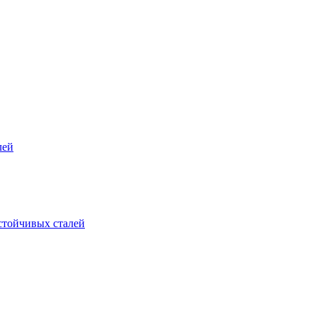
лей
стойчивых сталей