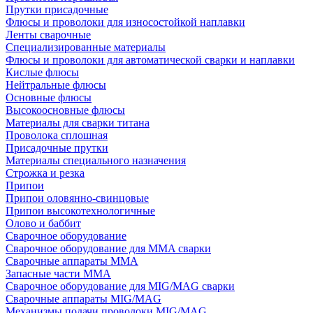
Прутки присадочные
Флюсы и проволоки для износостойкой наплавки
Ленты сварочные
Специализированные материалы
Флюсы и проволоки для автоматической сварки и наплавки
Кислые флюсы
Нейтральные флюсы
Основные флюсы
Высокоосновные флюсы
Материалы для сварки титана
Проволока сплошная
Присадочные прутки
Материалы специального назначения
Строжка и резка
Припои
Припои оловянно-свинцовые
Припои высокотехнологичные
Олово и баббит
Сварочное оборудование
Сварочное оборудование для MMA сварки
Сварочные аппараты MMA
Запасные части MMA
Сварочное оборудование для MIG/MAG сварки
Сварочные аппараты MIG/MAG
Механизмы подачи проволоки MIG/MAG