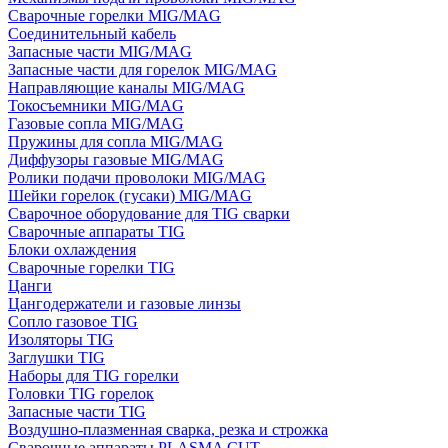
Сварочные горелки MIG/MAG
Соединительный кабель
Запасные части MIG/MAG
Запасные части для горелок MIG/MAG
Направляющие каналы MIG/MAG
Токосъемники MIG/MAG
Газовые сопла MIG/MAG
Пружины для сопла MIG/MAG
Диффузоры газовые MIG/MAG
Ролики подачи проволоки MIG/MAG
Шейки горелок (гусаки) MIG/MAG
Сварочное оборудование для TIG сварки
Сварочные аппараты TIG
Блоки охлаждения
Сварочные горелки TIG
Цанги
Цангодержатели и газовые линзы
Сопло газовое TIG
Изоляторы TIG
Заглушки TIG
Наборы для TIG горелки
Головки TIG горелок
Запасные части TIG
Воздушно-плазменная сварка, резка и строжка
Сварочные аппараты PLASMA CUT