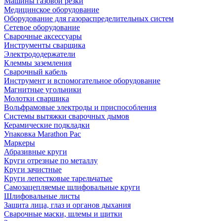
Машины газовой резки
Медицинское оборудование
Оборудование для газораспределительных систем
Сетевое оборудование
Сварочные аксессуары
Инструменты сварщика
Электрододержатели
Клеммы заземления
Сварочный кабель
Инструмент и вспомогательное оборудование
Магнитные угольники
Молотки сварщика
Вольфрамовые электроды и приспособления
Системы вытяжки сварочных дымов
Керамические подкладки
Упаковка Marathon Pac
Маркеры
Абразивные круги
Круги отрезные по металлу
Круги зачистные
Круги лепестковые тарельчатые
Самозацепляемые шлифовальные круги
Шлифовальные листы
Защита лица, глаз и органов дыхания
Сварочные маски, шлемы и щитки