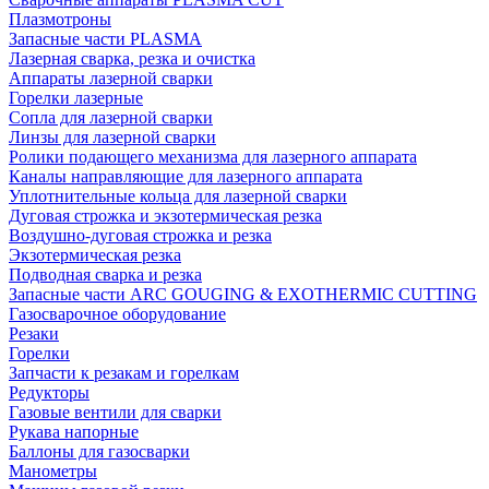
Плазмотроны
Запасные части PLASMA
Лазерная сварка, резка и очистка
Аппараты лазерной сварки
Горелки лазерные
Сопла для лазерной сварки
Линзы для лазерной сварки
Ролики подающего механизма для лазерного аппарата
Каналы направляющие для лазерного аппарата
Уплотнительные кольца для лазерной сварки
Дуговая строжка и экзотермическая резка
Воздушно-дуговая строжка и резка
Экзотермическая резка
Подводная сварка и резка
Запасные части ARC GOUGING & EXOTHERMIC CUTTING
Газосварочное оборудование
Резаки
Горелки
Запчасти к резакам и горелкам
Редукторы
Газовые вентили для сварки
Рукава напорные
Баллоны для газосварки
Манометры