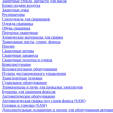
Защитные стекла, запчасти для масок
Блоки подачи воздуха
Защитные очки
Респираторы
Спецодежда для сварщиков
Одежда сварщика
Обувь сварщика
Перчатки сварочные
Химические материалы для сварки
Травильные пасты, спреи, флюсы
Прочее
Сварочные шторы
Сварочные занавесы
Сварочные полотна и одеяла
Комплектующие
Вспомогательное оборудование
Пульты дистанционного управления
Транспортные тележки
Сушильное оборудование
Термопеналы и печи для прокалки электродов
Бункеры для хранения флюсов
Автоматическое оборудование
Автоматическая сварка под слоем флюса (SAW)
Головки и горелки (SAW)
Дополнительные оснащение и опции для оборудования автома