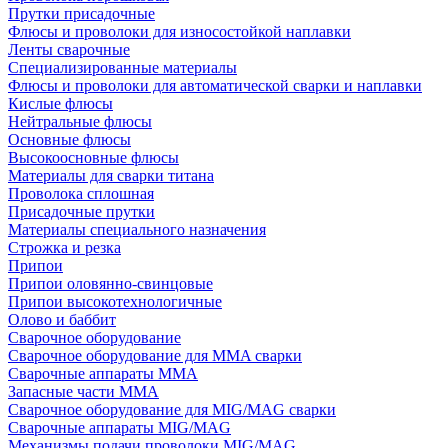
Прутки присадочные
Флюсы и проволоки для износостойкой наплавки
Ленты сварочные
Специализированные материалы
Флюсы и проволоки для автоматической сварки и наплавки
Кислые флюсы
Нейтральные флюсы
Основные флюсы
Высокоосновные флюсы
Материалы для сварки титана
Проволока сплошная
Присадочные прутки
Материалы специального назначения
Строжка и резка
Припои
Припои оловянно-свинцовые
Припои высокотехнологичные
Олово и баббит
Сварочное оборудование
Сварочное оборудование для MMA сварки
Сварочные аппараты MMA
Запасные части MMA
Сварочное оборудование для MIG/MAG сварки
Сварочные аппараты MIG/MAG
Механизмы подачи проволоки MIG/MAG