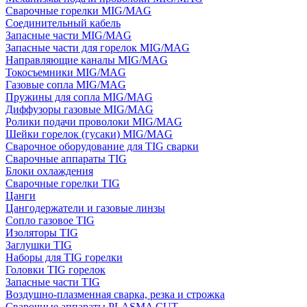
Сварочные горелки MIG/MAG
Соединительный кабель
Запасные части MIG/MAG
Запасные части для горелок MIG/MAG
Направляющие каналы MIG/MAG
Токосъемники MIG/MAG
Газовые сопла MIG/MAG
Пружины для сопла MIG/MAG
Диффузоры газовые MIG/MAG
Ролики подачи проволоки MIG/MAG
Шейки горелок (гусаки) MIG/MAG
Сварочное оборудование для TIG сварки
Сварочные аппараты TIG
Блоки охлаждения
Сварочные горелки TIG
Цанги
Цангодержатели и газовые линзы
Сопло газовое TIG
Изоляторы TIG
Заглушки TIG
Наборы для TIG горелки
Головки TIG горелок
Запасные части TIG
Воздушно-плазменная сварка, резка и строжка
Сварочные аппараты PLASMA CUT