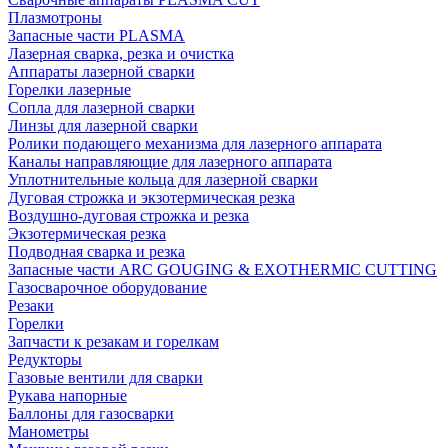
Плазмотроны
Запасные части PLASMA
Лазерная сварка, резка и очистка
Аппараты лазерной сварки
Горелки лазерные
Сопла для лазерной сварки
Линзы для лазерной сварки
Ролики подающего механизма для лазерного аппарата
Каналы направляющие для лазерного аппарата
Уплотнительные кольца для лазерной сварки
Дуговая строжка и экзотермическая резка
Воздушно-дуговая строжка и резка
Экзотермическая резка
Подводная сварка и резка
Запасные части ARC GOUGING & EXOTHERMIC CUTTING
Газосварочное оборудование
Резаки
Горелки
Запчасти к резакам и горелкам
Редукторы
Газовые вентили для сварки
Рукава напорные
Баллоны для газосварки
Манометры