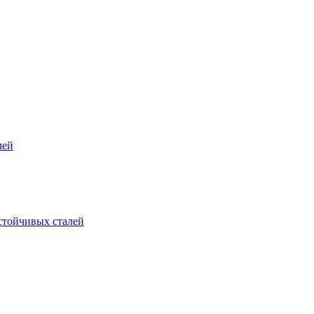
лей
стойчивых сталей