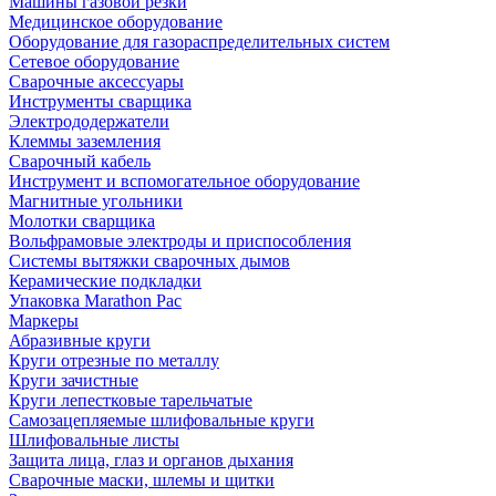
Машины газовой резки
Медицинское оборудование
Оборудование для газораспределительных систем
Сетевое оборудование
Сварочные аксессуары
Инструменты сварщика
Электрододержатели
Клеммы заземления
Сварочный кабель
Инструмент и вспомогательное оборудование
Магнитные угольники
Молотки сварщика
Вольфрамовые электроды и приспособления
Системы вытяжки сварочных дымов
Керамические подкладки
Упаковка Marathon Pac
Маркеры
Абразивные круги
Круги отрезные по металлу
Круги зачистные
Круги лепестковые тарельчатые
Самозацепляемые шлифовальные круги
Шлифовальные листы
Защита лица, глаз и органов дыхания
Сварочные маски, шлемы и щитки