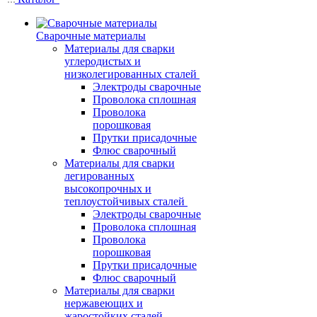
Сварочные материалы
Материалы для сварки
углеродистых и
низколегированных сталей
Электроды сварочные
Проволока сплошная
Проволока
порошковая
Прутки присадочные
Флюс сварочный
Материалы для сварки
легированных
высокопрочных и
теплоустойчивых сталей
Электроды сварочные
Проволока сплошная
Проволока
порошковая
Прутки присадочные
Флюс сварочный
Материалы для сварки
нержавеющих и
жаростойких сталей