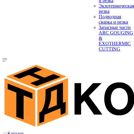
и резка
Экзотермическая
резка
Подводная
сварка и резка
Запасные части
ARC GOUGING
&
EXOTHERMIC
CUTTING
Каталог