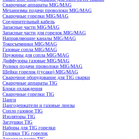
Сварочные аппараты MIG/MAG
Механизмы подачи проволоки MIG/MAG
Сварочные горелки MIG/MAG
Соединительный кабель
Запасные части MIG/MAG
Запасные части для горелок MIG/MAG
Направляющие каналы MIG/MAG
Токосъемники MIG/MAG
Газовые сопла MIG/MAG
Пружины для сопла MIG/MAG
Диффузоры газовые MIG/MAG
Ролики подачи проволоки MIG/MAG
Шейки горелок (гусаки) MIG/MAG
Сварочное оборудование для TIG сварки
Сварочные аппараты TIG
Блоки охлаждения
Сварочные горелки TIG
Цанги
Цангодержатели и газовые линзы
Сопло газовое TIG
Изоляторы TIG
Заглушки TIG
Наборы для TIG горелки
Головки TIG горелок
Запасные части TIG