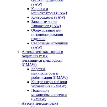
сварки под флюсом
(SAW)
Каретки и
манипуляторы (SAW)
Контроллеры (SAW)
Запасные части
Automation (SAW)
Оборудование для
позиционирования
изделий
Сварочные источники
(SAW)
Автоматическая сварка в
защитных газах
плавящимся электродом
(GMAW)
Каретки,
манипуляторы и
роботизация (GMAW)
Контроллеры и блоки
управления (GMAW)
Подающие
механизмы и горелки
(GMAW)
Автоматическая резка