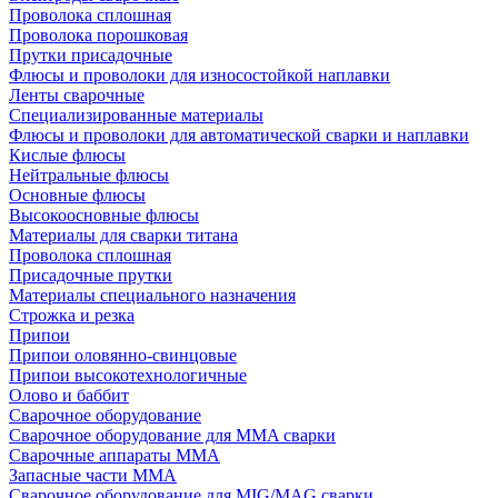
Проволока сплошная
Проволока порошковая
Прутки присадочные
Флюсы и проволоки для износостойкой наплавки
Ленты сварочные
Специализированные материалы
Флюсы и проволоки для автоматической сварки и наплавки
Кислые флюсы
Нейтральные флюсы
Основные флюсы
Высокоосновные флюсы
Материалы для сварки титана
Проволока сплошная
Присадочные прутки
Материалы специального назначения
Строжка и резка
Припои
Припои оловянно-свинцовые
Припои высокотехнологичные
Олово и баббит
Сварочное оборудование
Сварочное оборудование для MMA сварки
Сварочные аппараты MMA
Запасные части MMA
Сварочное оборудование для MIG/MAG сварки