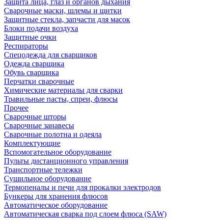
Защита лица, глаз и органов дыхания
Сварочные маски, шлемы и щитки
Защитные стекла, запчасти для масок
Блоки подачи воздуха
Защитные очки
Респираторы
Спецодежда для сварщиков
Одежда сварщика
Обувь сварщика
Перчатки сварочные
Химические материалы для сварки
Травильные пасты, спреи, флюсы
Прочее
Сварочные шторы
Сварочные занавесы
Сварочные полотна и одеяла
Комплектующие
Вспомогательное оборудование
Пульты дистанционного управления
Транспортные тележки
Сушильное оборудование
Термопеналы и печи для прокалки электродов
Бункеры для хранения флюсов
Автоматическое оборудование
Автоматическая сварка под слоем флюса (SAW)