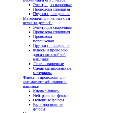
алюминия и его сплавов
Электроды сварочные
Проволока сплошная
Прутки присадочные
Материалы для наплавки и
ремонта деталей
Электроды сварочные
Проволока сплошная
Проволока
порошковая
Прутки присадочные
Флюсы и проволоки
для износостойкой
наплавки
Ленты сварочные
Специализированные
материалы
Флюсы и проволоки для
автоматической сварки и
наплавки
Кислые флюсы
Нейтральные флюсы
Основные флюсы
Высокоосновные
флюсы