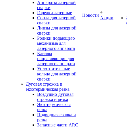
Аппараты лазерной
сварки
Горелки лазерные
Новости
Сопла для лазерной
Акции
сварки
Линзы для лазерной
сварки
Ролики подающего
механизма для
лазерного аппарата
Каналы
направляющие для
лазерного аппарата
Уплотнительные
кольца для лазерной
сварки
Дуговая строжка и
экзотермическая резка
Воздушно-дуговая
строжка и резка
Экзотермическая
резка
Подводная сварка и
резка
Запасные части ARC