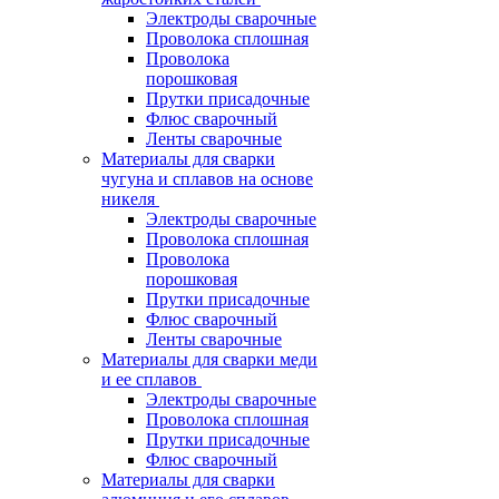
Электроды сварочные
Проволока сплошная
Проволока
порошковая
Прутки присадочные
Флюс сварочный
Ленты сварочные
Материалы для сварки
чугуна и сплавов на основе
никеля
Электроды сварочные
Проволока сплошная
Проволока
порошковая
Прутки присадочные
Флюс сварочный
Ленты сварочные
Материалы для сварки меди
и ее сплавов
Электроды сварочные
Проволока сплошная
Прутки присадочные
Флюс сварочный
Материалы для сварки