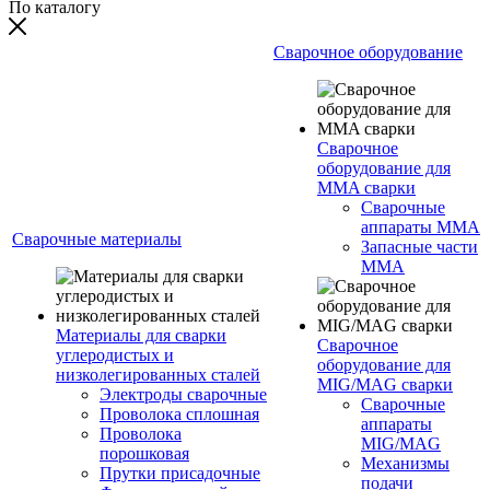
По каталогу
Сварочное оборудование
Сварочное
оборудование для
MMA сварки
Сварочные
аппараты MMA
Сварочные материалы
Запасные части
MMA
Материалы для сварки
Сварочное
углеродистых и
оборудование для
низколегированных сталей
MIG/MAG сварки
Электроды сварочные
Сварочные
Проволока сплошная
аппараты
Проволока
MIG/MAG
порошковая
Механизмы
Прутки присадочные
подачи