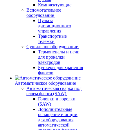
Комплектующие
Вспомогательное
оборудование
Пульты
дистанционного
управления
Транспортные
тележки
Сушильное оборудование
Термопеналы и печи
для прокалки
электродов
Бункеры для хранения
флюсов
Автоматическое оборудование
Автоматическая сварка под
слоем флюса (SAW)
Головки и горелки
(SAW)
Дополнительные
оснащение и опции
для оборудования
автоматической