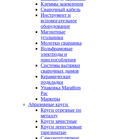
Клеммы заземления
Сварочный кабель
Инструмент и
вспомогательное
оборудование
Магнитные
угольники
Молотки сварщика
Вольфрамовые
электроды и
приспособления
Системы вытяжки
сварочных дымов
Керамические
подкладки
Упаковка Marathon
Pac
Маркеры
Абразивные круги
Круги отрезные по
металлу
Круги зачистные
Круги лепестковые
тарельчатые
Самозацепляемые