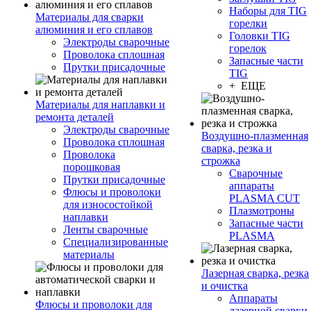
Наборы для TIG
Материалы для сварки
горелки
алюминия и его сплавов
Головки TIG
Электроды сварочные
горелок
Проволока сплошная
Запасные части
Прутки присадочные
TIG
+ ЕЩЕ
Материалы для наплавки и
ремонта деталей
Электроды сварочные
Воздушно-плазменная
Проволока сплошная
сварка, резка и
Проволока
строжка
порошковая
Сварочные
Прутки присадочные
аппараты
Флюсы и проволоки
PLASMA CUT
для износостойкой
Плазмотроны
наплавки
Запасные части
Ленты сварочные
PLASMA
Специализированные
материалы
Лазерная сварка, резка
и очистка
Аппараты
Флюсы и проволоки для
лазерной сварки