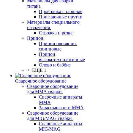
Материалы для сварки
титана
Проволока сплошная
Присадочные прутки
Материалы специального
назначения
Строжка и резка
Припои
Припои оловянно-
свинцовые
Припои
высокотехнологичные
Олово и баббит
+ ЕЩЕ 1
Сварочное оборудование
Сварочное оборудование
для MMA сварки
Сварочные аппараты
MMA
Запасные части MMA
Сварочное оборудование
для MIG/MAG сварки
Сварочные аппараты
MIG/MAG