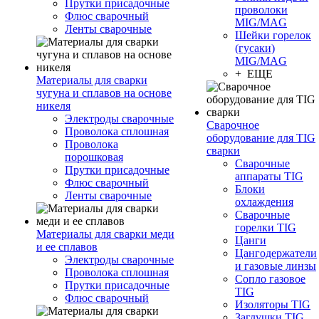
Прутки присадочные
проволоки
Флюс сварочный
MIG/MAG
Ленты сварочные
Шейки горелок
(гусаки)
MIG/MAG
+ ЕЩЕ
Материалы для сварки
чугуна и сплавов на основе
никеля
Электроды сварочные
Сварочное
Проволока сплошная
оборудование для TIG
Проволока
сварки
порошковая
Сварочные
Прутки присадочные
аппараты TIG
Флюс сварочный
Блоки
Ленты сварочные
охлаждения
Сварочные
горелки TIG
Материалы для сварки меди
Цанги
и ее сплавов
Цангодержатели
Электроды сварочные
и газовые линзы
Проволока сплошная
Сопло газовое
Прутки присадочные
TIG
Флюс сварочный
Изоляторы TIG
Заглушки TIG