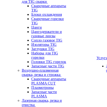
для TIG сварки
Сварочные аппараты
TIG
Блоки охлаждения
Сварочные горелки
TIG
Цанги
Цангодержатели и
газовые линзы
Сопло газовое TIG
Изоляторы TIG
Заглушки TIG
Наборы для TIG
горелки
Услуг
Головки TIG горелок
Запасные части TIG
Воздушно-плазменная
сварка, резка и строжка
Сварочные аппараты
PLASMA CUT
Плазмотроны
Запасные части
PLASMA
Лазерная сварка, резка и
очистка