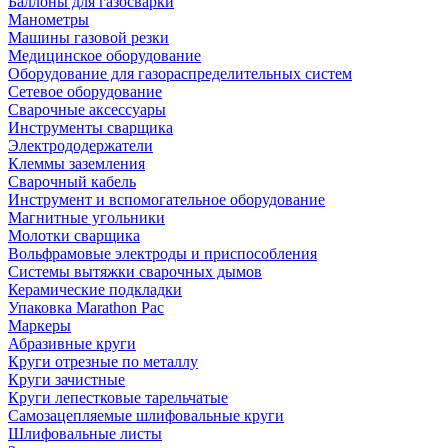
Баллоны для газосварки
Манометры
Машины газовой резки
Медицинское оборудование
Оборудование для газораспределительных систем
Сетевое оборудование
Сварочные аксессуары
Инструменты сварщика
Электрододержатели
Клеммы заземления
Сварочный кабель
Инструмент и вспомогательное оборудование
Магнитные угольники
Молотки сварщика
Вольфрамовые электроды и приспособления
Системы вытяжки сварочных дымов
Керамические подкладки
Упаковка Marathon Pac
Маркеры
Абразивные круги
Круги отрезные по металлу
Круги зачистные
Круги лепестковые тарельчатые
Самозацепляемые шлифовальные круги
Шлифовальные листы