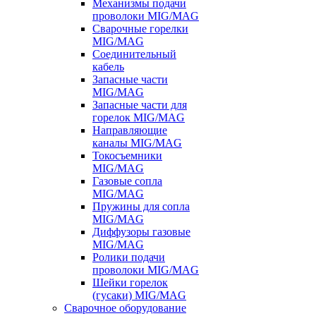
Механизмы подачи
проволоки MIG/MAG
Сварочные горелки
MIG/MAG
Соединительный
кабель
Запасные части
MIG/MAG
Запасные части для
горелок MIG/MAG
Направляющие
каналы MIG/MAG
Токосъемники
MIG/MAG
Газовые сопла
MIG/MAG
Пружины для сопла
MIG/MAG
Диффузоры газовые
MIG/MAG
Ролики подачи
проволоки MIG/MAG
Шейки горелок
(гусаки) MIG/MAG
Сварочное оборудование