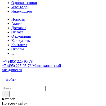
Одноклассники
WhatsApp
Яндекс.Дзен
Новости
Акции
Доставка
Оплата
О компании
Как купить
Контакты
Обзоры
...
+7 (495) 225-95-78
+7 (495) 225-95-78
Многоканальный
sale@ktnd.ru
Войти
Каталог
По всему сайту