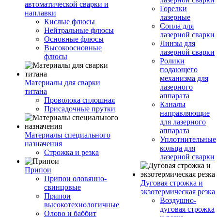
автоматической сварки и
Горелки
наплавки
лазерные
Кислые флюсы
Сопла для
Нейтральные флюсы
лазерной сварки
Основные флюсы
Линзы для
Высокоосновные
лазерной сварки
флюсы
Ролики
подающего
механизма для
Материалы для сварки
лазерного
титана
аппарата
Проволока сплошная
Каналы
Присадочные прутки
направляющие
для лазерного
аппарата
Материалы специального
Уплотнительные
назначения
кольца для
Строжка и резка
лазерной сварки
Припои
Припои оловянно-
Дуговая строжка и
свинцовые
экзотермическая резка
Припои
Воздушно-
высокотехнологичные
дуговая строжка
Олово и баббит