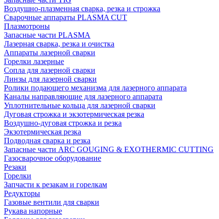
Воздушно-плазменная сварка, резка и строжка
Сварочные аппараты PLASMA CUT
Плазмотроны
Запасные части PLASMA
Лазерная сварка, резка и очистка
Аппараты лазерной сварки
Горелки лазерные
Сопла для лазерной сварки
Линзы для лазерной сварки
Ролики подающего механизма для лазерного аппарата
Каналы направляющие для лазерного аппарата
Уплотнительные кольца для лазерной сварки
Дуговая строжка и экзотермическая резка
Воздушно-дуговая строжка и резка
Экзотермическая резка
Подводная сварка и резка
Запасные части ARC GOUGING & EXOTHERMIC CUTTING
Газосварочное оборудование
Резаки
Горелки
Запчасти к резакам и горелкам
Редукторы
Газовые вентили для сварки
Рукава напорные