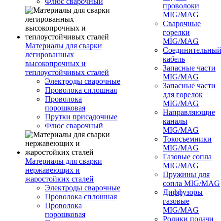
Флюс сварочный
проволоки
MIG/MAG
Сварочные
горелки
MIG/MAG
Материалы для сварки
Соединительны
легированных
кабель
высокопрочных и
Запасные части
теплоустойчивых сталей
MIG/MAG
Электроды сварочные
Запасные части
Проволока сплошная
для горелок
Проволока
MIG/MAG
порошковая
Направляющие
Прутки присадочные
каналы
Флюс сварочный
MIG/MAG
Токосъемники
MIG/MAG
Газовые сопла
Материалы для сварки
MIG/MAG
нержавеющих и
Пружины для
жаростойких сталей
сопла MIG/MAG
Электроды сварочные
Диффузоры
Проволока сплошная
газовые
Проволока
MIG/MAG
порошковая
Ролики подачи