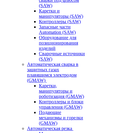
сварки под флюсом
(SAW)
Каретки и
манипуляторы (SAW)
Контроллеры (SAW)
Запасные части
Automation (SAW)
Оборудование для
позиционирования
изделий
Сварочные источники
(SAW)
Автоматическая сварка в
защитных газах
плавящимся электродом
(GMAW)
Каретки,
манипуляторы и
роботизация (GMAW)
Контроллеры и блоки
управления (GMAW)
Подающие
механизмы и горелки
(GMAW)
Автоматическая резка