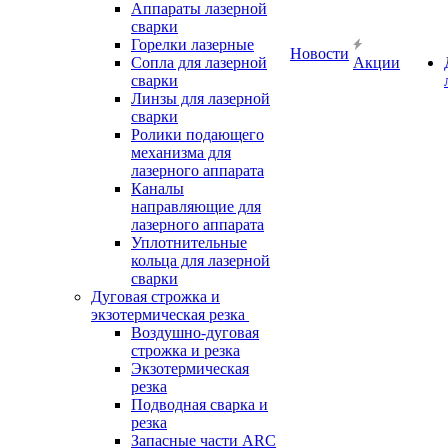
Аппараты лазерной
сварки
Горелки лазерные
Новости
Сопла для лазерной
Акции
сварки
Линзы для лазерной
сварки
Ролики подающего
механизма для
лазерного аппарата
Каналы
направляющие для
лазерного аппарата
Уплотнительные
кольца для лазерной
сварки
Дуговая строжка и
экзотермическая резка
Воздушно-дуговая
строжка и резка
Экзотермическая
резка
Подводная сварка и
резка
Запасные части ARC