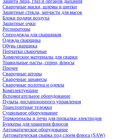
Защита лица, глаз и органов дыхания
Сварочные маски, шлемы и щитки
Защитные стекла, запчасти для масок
Блоки подачи воздуха
Защитные очки
Респираторы
Спецодежда для сварщиков
Одежда сварщика
Обувь сварщика
Перчатки сварочные
Химические материалы для сварки
Травильные пасты, спреи, флюсы
Прочее
Сварочные шторы
Сварочные занавесы
Сварочные полотна и одеяла
Комплектующие
Вспомогательное оборудование
Пульты дистанционного управления
Транспортные тележки
Сушильное оборудование
Термопеналы и печи для прокалки электродов
Бункеры для хранения флюсов
Автоматическое оборудование
Автоматическая сварка под слоем флюса (SAW)