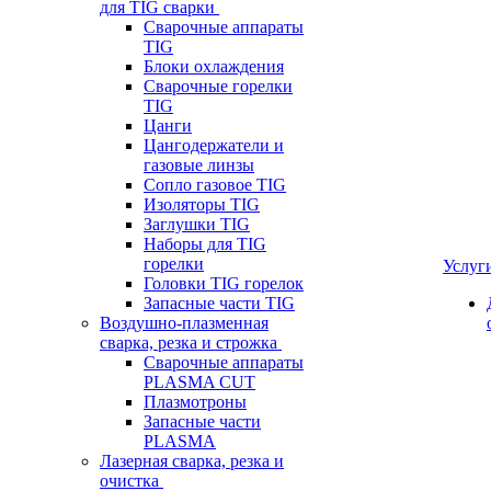
для TIG сварки
Сварочные аппараты
TIG
Блоки охлаждения
Сварочные горелки
TIG
Цанги
Цангодержатели и
газовые линзы
Сопло газовое TIG
Изоляторы TIG
Заглушки TIG
Наборы для TIG
горелки
Услуг
Головки TIG горелок
Запасные части TIG
Воздушно-плазменная
сварка, резка и строжка
Сварочные аппараты
PLASMA CUT
Плазмотроны
Запасные части
PLASMA
Лазерная сварка, резка и
очистка