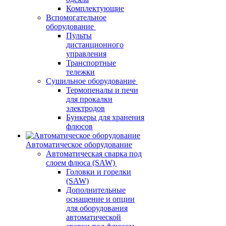
Комплектующие
Вспомогательное
оборудование
Пульты
дистанционного
управления
Транспортные
тележки
Сушильное оборудование
Термопеналы и печи
для прокалки
электродов
Бункеры для хранения
флюсов
Автоматическое оборудование
Автоматическая сварка под
слоем флюса (SAW)
Головки и горелки
(SAW)
Дополнительные
оснащение и опции
для оборудования
автоматической