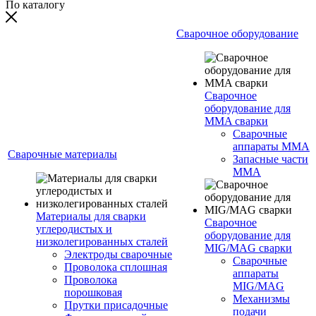
По каталогу
Сварочное оборудование
Сварочное
оборудование для
MMA сварки
Сварочные
аппараты MMA
Сварочные материалы
Запасные части
MMA
Материалы для сварки
Сварочное
углеродистых и
оборудование для
низколегированных сталей
MIG/MAG сварки
Электроды сварочные
Сварочные
Проволока сплошная
аппараты
Проволока
MIG/MAG
порошковая
Механизмы
Прутки присадочные
подачи