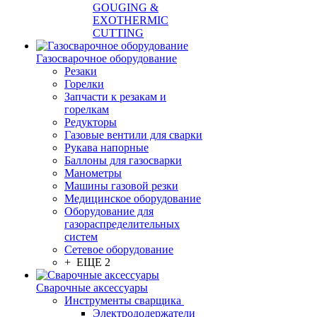
GOUGING &
EXOTHERMIC
CUTTING
Газосварочное оборудование
Резаки
Горелки
Запчасти к резакам и
горелкам
Редукторы
Газовые вентили для сварки
Рукава напорные
Баллоны для газосварки
Манометры
Машины газовой резки
Медицинское оборудование
Оборудование для
газораспределительных
систем
Сетевое оборудование
+ ЕЩЕ 2
Сварочные аксессуары
Инструменты сварщика
Электрододержатели