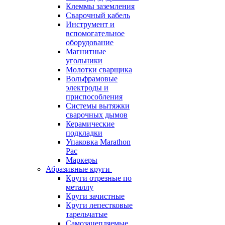
Клеммы заземления
Сварочный кабель
Инструмент и
вспомогательное
оборудование
Магнитные
угольники
Молотки сварщика
Вольфрамовые
электроды и
приспособления
Системы вытяжки
сварочных дымов
Керамические
подкладки
Упаковка Marathon
Pac
Маркеры
Абразивные круги
Круги отрезные по
металлу
Круги зачистные
Круги лепестковые
тарельчатые
Самозацепляемые