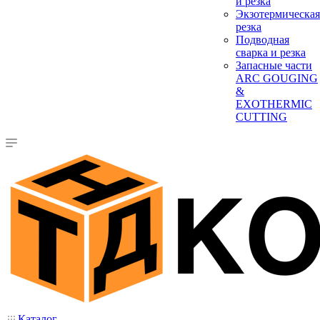
и резка
Экзотермическая
резка
Подводная
сварка и резка
Запасные части
ARC GOUGING
&
EXOTHERMIC
CUTTING
Каталог