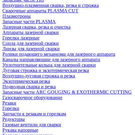
Воздушно-плазменная сварка, резка и строжка
Сварочные аппараты PLASMA CUT
Плазмотроны
Запасные части PLASMA
Лазерная сварка, резка и очистка
Аппараты лазерной сварки
Горелки лазерные
Сопла для лазерной сварки
Линзы для лазерной сварки
Ролики подающего механизма для лазерного аппарата
Каналы направляющие для лазерного аппарата
Уплотнительные кольца для лазерной сварки
Дуговая строжка и экзотермическая резка
Воздушно-дуговая строжка и резка
Экзотермическая резка
Подводная сварка и резка
Запасные части ARC GOUGING & EXOTHERMIC CUTTING
Газосварочное оборудование
Резаки
Горелки
Запчасти к резакам и горелкам
Редукторы
Газовые вентили для сварки
Рукава напорные