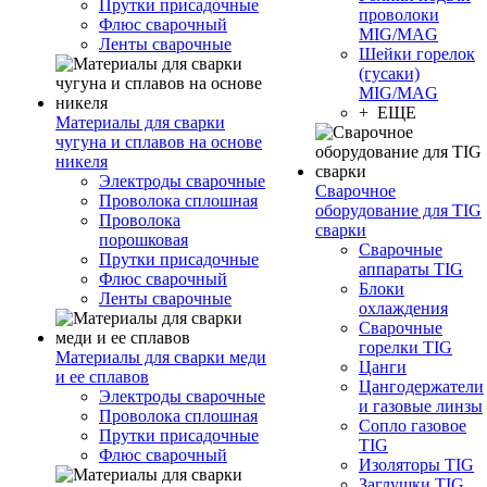
Прутки присадочные
проволоки
Флюс сварочный
MIG/MAG
Ленты сварочные
Шейки горелок
(гусаки)
MIG/MAG
+ ЕЩЕ
Материалы для сварки
чугуна и сплавов на основе
никеля
Электроды сварочные
Сварочное
Проволока сплошная
оборудование для TIG
Проволока
сварки
порошковая
Сварочные
Прутки присадочные
аппараты TIG
Флюс сварочный
Блоки
Ленты сварочные
охлаждения
Сварочные
горелки TIG
Материалы для сварки меди
Цанги
и ее сплавов
Цангодержатели
Электроды сварочные
и газовые линзы
Проволока сплошная
Сопло газовое
Прутки присадочные
TIG
Флюс сварочный
Изоляторы TIG
Заглушки TIG