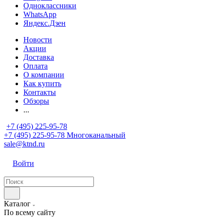
Одноклассники
WhatsApp
Яндекс.Дзен
Новости
Акции
Доставка
Оплата
О компании
Как купить
Контакты
Обзоры
...
+7 (495) 225-95-78
+7 (495) 225-95-78
Многоканальный
sale@ktnd.ru
Войти
Каталог
По всему сайту