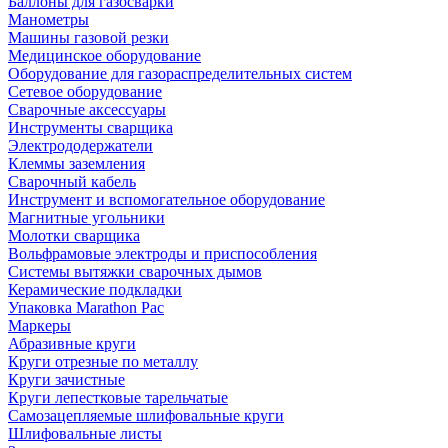
Баллоны для газосварки
Манометры
Машины газовой резки
Медицинское оборудование
Оборудование для газораспределительных систем
Сетевое оборудование
Сварочные аксессуары
Инструменты сварщика
Электрододержатели
Клеммы заземления
Сварочный кабель
Инструмент и вспомогательное оборудование
Магнитные угольники
Молотки сварщика
Вольфрамовые электроды и приспособления
Системы вытяжки сварочных дымов
Керамические подкладки
Упаковка Marathon Pac
Маркеры
Абразивные круги
Круги отрезные по металлу
Круги зачистные
Круги лепестковые тарельчатые
Самозацепляемые шлифовальные круги
Шлифовальные листы