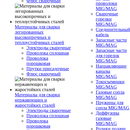
Флюс сварочный
проволоки
MIG/MAG
Сварочные
горелки
MIG/MAG
Материалы для сварки
Соединительны
легированных
кабель
высокопрочных и
Запасные части
теплоустойчивых сталей
MIG/MAG
Электроды сварочные
Запасные части
Проволока сплошная
для горелок
Проволока
MIG/MAG
порошковая
Направляющие
Прутки присадочные
каналы
Флюс сварочный
MIG/MAG
Токосъемники
MIG/MAG
Газовые сопла
Материалы для сварки
MIG/MAG
нержавеющих и
Пружины для
жаростойких сталей
сопла MIG/MAG
Электроды сварочные
Диффузоры
Проволока сплошная
газовые
Проволока
MIG/MAG
порошковая
Ролики подачи