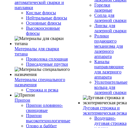
автоматической сварки и
Горелки
наплавки
лазерные
Кислые флюсы
Сопла для
Нейтральные флюсы
лазерной сварки
Основные флюсы
Линзы для
Высокоосновные
лазерной сварки
флюсы
Ролики
подающего
механизма для
Материалы для сварки
лазерного
титана
аппарата
Проволока сплошная
Каналы
Присадочные прутки
направляющие
для лазерного
аппарата
Материалы специального
Уплотнительные
назначения
кольца для
Строжка и резка
лазерной сварки
Припои
Припои оловянно-
Дуговая строжка и
свинцовые
экзотермическая резка
Припои
Воздушно-
высокотехнологичные
дуговая строжка
Олово и баббит