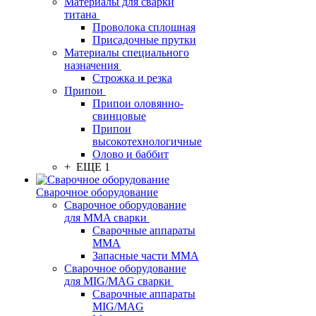
Материалы для сварки
титана
Проволока сплошная
Присадочные прутки
Материалы специального
назначения
Строжка и резка
Припои
Припои оловянно-
свинцовые
Припои
высокотехнологичные
Олово и баббит
+ ЕЩЕ 1
Сварочное оборудование
Сварочное оборудование
для MMA сварки
Сварочные аппараты
MMA
Запасные части MMA
Сварочное оборудование
для MIG/MAG сварки
Сварочные аппараты
MIG/MAG