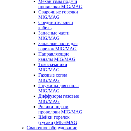
Механизмы подачи
проволоки MIG/MAG
Сварочные горелки
MIG/MAG
Соединительный
кабель
Запасные части
MIG/MAG
Запасные части для
горелок MIG/MAG
Направляющие
каналы MIG/MAG
Токосъемники
MIG/MAG
Газовые сопла
MIG/MAG
Пружины для сопла
MIG/MAG
Диффузоры газовые
MIG/MAG
Ролики подачи
проволоки MIG/MAG
Шейки горелок
(гусаки) MIG/MAG
Сварочное оборудование