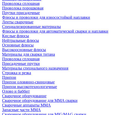
Проволока сплошная
Проволока порошковая
Прутки присадочные
Флюсы и проволоки для износостойкой наплавки
Ленты сварочные
Специализированные материалы
Флюсы и проволоки для автоматической сварки и наплавки
Кислые флюсы
Нейтральные флюсы
Основные флюсы
Высокоосновные флюсы
Материалы для сварки титана
Проволока сплошная
Присадочные прутки
Материалы специального назначения
Строжка и резка
Припои
Припои оловянно-свинцовые
Припои высокотехнологичные
Олово и баббит
Сварочное оборудование
Сварочное оборудование для MMA сварки
Сварочные аппараты MMA
Запасные части MMA
Сварочное оборудование для MIG/MAG сварки