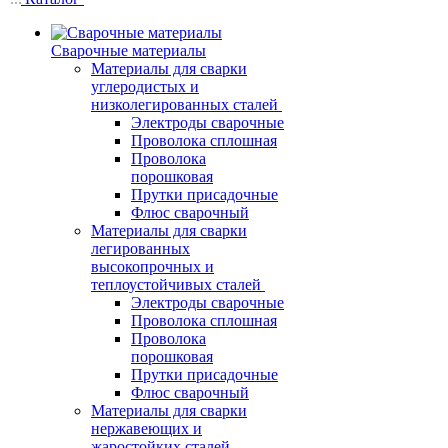
Сварочные материалы
Материалы для сварки
углеродистых и
низколегированных сталей
Электроды сварочные
Проволока сплошная
Проволока
порошковая
Прутки присадочные
Флюс сварочный
Материалы для сварки
легированных
высокопрочных и
теплоустойчивых сталей
Электроды сварочные
Проволока сплошная
Проволока
порошковая
Прутки присадочные
Флюс сварочный
Материалы для сварки
нержавеющих и
жаростойких сталей