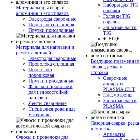
Наборы для TIG
Материалы для сварки
горелки
алюминия и его сплавов
Головки TIG
Электроды сварочные
горелок
Проволока сплошная
Запасные части
Прутки присадочные
TIG
+ ЕЩЕ
Материалы для наплавки и
ремонта деталей
Электроды сварочные
Воздушно-плазменная
Проволока сплошная
сварка, резка и
Проволока
строжка
порошковая
Сварочные
Прутки присадочные
аппараты
Флюсы и проволоки
PLASMA CUT
для износостойкой
Плазмотроны
наплавки
Запасные части
Ленты сварочные
PLASMA
Специализированные
материалы
Лазерная сварка, резка
и очистка
Аппараты
Флюсы и проволоки для
лазерной сварки