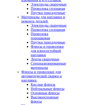
алюминия и его сплавов
Электроды сварочные
Проволока сплошная
Прутки присадочные
Материалы для наплавки и
ремонта деталей
Электроды сварочные
Проволока сплошная
Проволока
порошковая
Прутки присадочные
Флюсы и проволоки
для износостойкой
наплавки
Ленты сварочные
Специализированные
материалы
Флюсы и проволоки для
автоматической сварки и
наплавки
Кислые флюсы
Нейтральные флюсы
Основные флюсы
Высокоосновные
флюсы