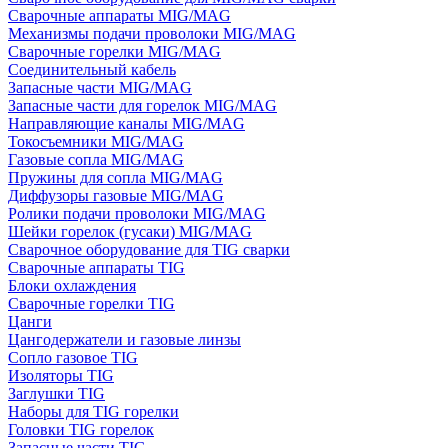
Сварочные аппараты MIG/MAG
Механизмы подачи проволоки MIG/MAG
Сварочные горелки MIG/MAG
Соединительный кабель
Запасные части MIG/MAG
Запасные части для горелок MIG/MAG
Направляющие каналы MIG/MAG
Токосъемники MIG/MAG
Газовые сопла MIG/MAG
Пружины для сопла MIG/MAG
Диффузоры газовые MIG/MAG
Ролики подачи проволоки MIG/MAG
Шейки горелок (гусаки) MIG/MAG
Сварочное оборудование для TIG сварки
Сварочные аппараты TIG
Блоки охлаждения
Сварочные горелки TIG
Цанги
Цангодержатели и газовые линзы
Сопло газовое TIG
Изоляторы TIG
Заглушки TIG
Наборы для TIG горелки
Головки TIG горелок
Запасные части TIG