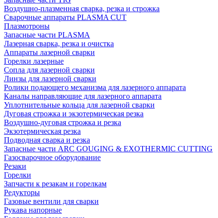
Воздушно-плазменная сварка, резка и строжка
Сварочные аппараты PLASMA CUT
Плазмотроны
Запасные части PLASMA
Лазерная сварка, резка и очистка
Аппараты лазерной сварки
Горелки лазерные
Сопла для лазерной сварки
Линзы для лазерной сварки
Ролики подающего механизма для лазерного аппарата
Каналы направляющие для лазерного аппарата
Уплотнительные кольца для лазерной сварки
Дуговая строжка и экзотермическая резка
Воздушно-дуговая строжка и резка
Экзотермическая резка
Подводная сварка и резка
Запасные части ARC GOUGING & EXOTHERMIC CUTTING
Газосварочное оборудование
Резаки
Горелки
Запчасти к резакам и горелкам
Редукторы
Газовые вентили для сварки
Рукава напорные