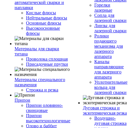
автоматической сварки и
Горелки
наплавки
лазерные
Кислые флюсы
Сопла для
Нейтральные флюсы
лазерной сварки
Основные флюсы
Линзы для
Высокоосновные
лазерной сварки
флюсы
Ролики
подающего
механизма для
Материалы для сварки
лазерного
титана
аппарата
Проволока сплошная
Каналы
Присадочные прутки
направляющие
для лазерного
аппарата
Материалы специального
Уплотнительные
назначения
кольца для
Строжка и резка
лазерной сварки
Припои
Припои оловянно-
Дуговая строжка и
свинцовые
экзотермическая резка
Припои
Воздушно-
высокотехнологичные
дуговая строжка
Олово и баббит