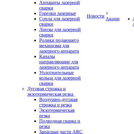
Аппараты лазерной
сварки
Горелки лазерные
Новости
Сопла для лазерной
Акции
сварки
Линзы для лазерной
сварки
Ролики подающего
механизма для
лазерного аппарата
Каналы
направляющие для
лазерного аппарата
Уплотнительные
кольца для лазерной
сварки
Дуговая строжка и
экзотермическая резка
Воздушно-дуговая
строжка и резка
Экзотермическая
резка
Подводная сварка и
резка
Запасные части ARC