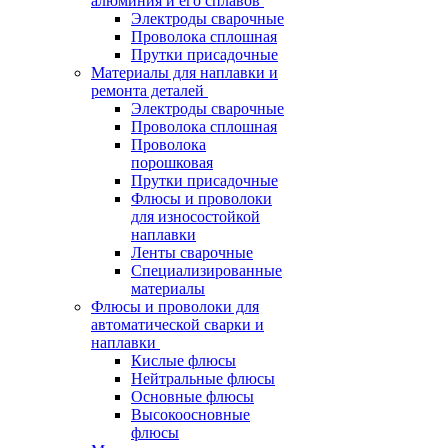
алюминия и его сплавов
Электроды сварочные
Проволока сплошная
Прутки присадочные
Материалы для наплавки и
ремонта деталей
Электроды сварочные
Проволока сплошная
Проволока
порошковая
Прутки присадочные
Флюсы и проволоки
для износостойкой
наплавки
Ленты сварочные
Специализированные
материалы
Флюсы и проволоки для
автоматической сварки и
наплавки
Кислые флюсы
Нейтральные флюсы
Основные флюсы
Высокоосновные
флюсы