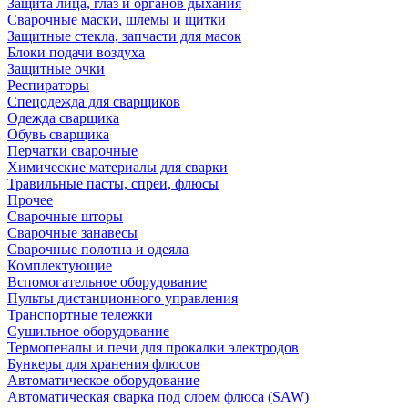
Защита лица, глаз и органов дыхания
Сварочные маски, шлемы и щитки
Защитные стекла, запчасти для масок
Блоки подачи воздуха
Защитные очки
Респираторы
Спецодежда для сварщиков
Одежда сварщика
Обувь сварщика
Перчатки сварочные
Химические материалы для сварки
Травильные пасты, спреи, флюсы
Прочее
Сварочные шторы
Сварочные занавесы
Сварочные полотна и одеяла
Комплектующие
Вспомогательное оборудование
Пульты дистанционного управления
Транспортные тележки
Сушильное оборудование
Термопеналы и печи для прокалки электродов
Бункеры для хранения флюсов
Автоматическое оборудование
Автоматическая сварка под слоем флюса (SAW)