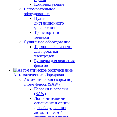
Комплектующие
Вспомогательное
оборудование
Пульты
дистанционного
управления
Транспортные
тележки
Сушильное оборудование
Термопеналы и печи
для прокалки
электродов
Бункеры для хранения
флюсов
Автоматическое оборудование
Автоматическая сварка под
слоем флюса (SAW)
Головки и горелки
(SAW)
Дополнительные
оснащение и опции
для оборудования
автоматической