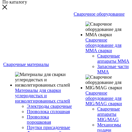
По каталогу
Сварочное оборудование
Сварочное
оборудование для
MMA сварки
Сварочные
аппараты MMA
Сварочные материалы
Запасные части
MMA
Материалы для сварки
Сварочное
углеродистых и
оборудование для
низколегированных сталей
MIG/MAG сварки
Электроды сварочные
Сварочные
Проволока сплошная
аппараты
Проволока
MIG/MAG
порошковая
Механизмы
Прутки присадочные
подачи