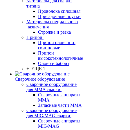
Материалы для сварки
титана
Проволока сплошная
Присадочные прутки
Материалы специального
назначения
Строжка и резка
Припои
Припои оловянно-
свинцовые
Припои
высокотехнологичные
Олово и баббит
+ ЕЩЕ 1
Сварочное оборудование
Сварочное оборудование
для MMA сварки
Сварочные аппараты
MMA
Запасные части MMA
Сварочное оборудование
для MIG/MAG сварки
Сварочные аппараты
MIG/MAG