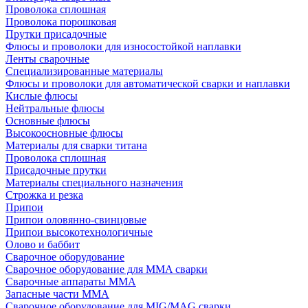
Проволока сплошная
Проволока порошковая
Прутки присадочные
Флюсы и проволоки для износостойкой наплавки
Ленты сварочные
Специализированные материалы
Флюсы и проволоки для автоматической сварки и наплавки
Кислые флюсы
Нейтральные флюсы
Основные флюсы
Высокоосновные флюсы
Материалы для сварки титана
Проволока сплошная
Присадочные прутки
Материалы специального назначения
Строжка и резка
Припои
Припои оловянно-свинцовые
Припои высокотехнологичные
Олово и баббит
Сварочное оборудование
Сварочное оборудование для MMA сварки
Сварочные аппараты MMA
Запасные части MMA
Сварочное оборудование для MIG/MAG сварки