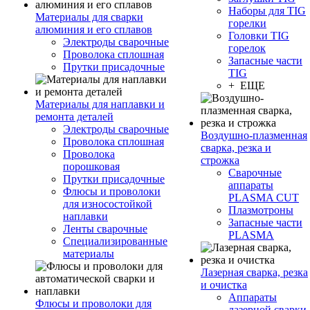
Наборы для TIG
Материалы для сварки
горелки
алюминия и его сплавов
Головки TIG
Электроды сварочные
горелок
Проволока сплошная
Запасные части
Прутки присадочные
TIG
+ ЕЩЕ
Материалы для наплавки и
ремонта деталей
Электроды сварочные
Воздушно-плазменная
Проволока сплошная
сварка, резка и
Проволока
строжка
порошковая
Сварочные
Прутки присадочные
аппараты
Флюсы и проволоки
PLASMA CUT
для износостойкой
Плазмотроны
наплавки
Запасные части
Ленты сварочные
PLASMA
Специализированные
материалы
Лазерная сварка, резка
и очистка
Аппараты
Флюсы и проволоки для
лазерной сварки