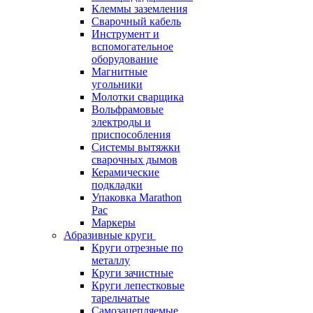
Клеммы заземления
Сварочный кабель
Инструмент и
вспомогательное
оборудование
Магнитные
угольники
Молотки сварщика
Вольфрамовые
электроды и
приспособления
Системы вытяжки
сварочных дымов
Керамические
подкладки
Упаковка Marathon
Pac
Маркеры
Абразивные круги
Круги отрезные по
металлу
Круги зачистные
Круги лепестковые
тарельчатые
Самозацепляемые