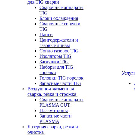
для TIG сварки
Сварочные аппараты
TIG
Блоки охлаждения
Сварочные горелки
TIG
Цанги
Цангодержатели и
газовые линзы
Сопло газовое TIG
Изоляторы TIG
Заглушки TIG
Наборы для TIG
горелки
Услуг
Головки TIG горелок
Запасные части TIG
Воздушно-плазменная
сварка, резка и строжка
Сварочные аппараты
PLASMA CUT
Плазмотроны
Запасные части
PLASMA
Лазерная сварка, резка и
очистка