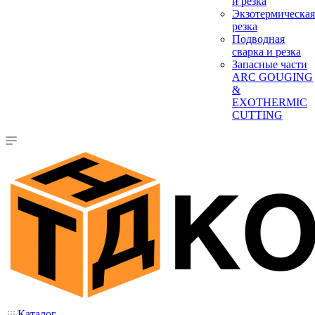
и резка
Экзотермическая
резка
Подводная
сварка и резка
Запасные части
ARC GOUGING
&
EXOTHERMIC
CUTTING
Каталог