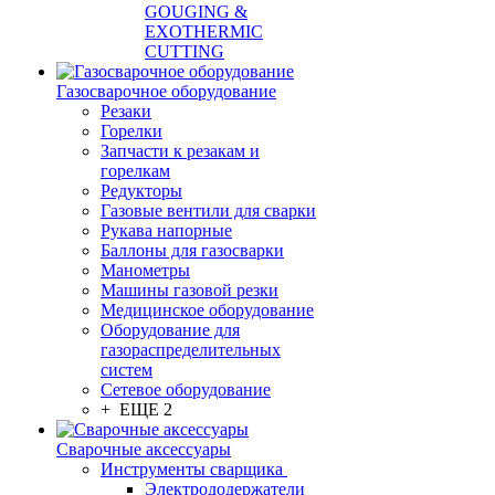
GOUGING &
EXOTHERMIC
CUTTING
Газосварочное оборудование
Резаки
Горелки
Запчасти к резакам и
горелкам
Редукторы
Газовые вентили для сварки
Рукава напорные
Баллоны для газосварки
Манометры
Машины газовой резки
Медицинское оборудование
Оборудование для
газораспределительных
систем
Сетевое оборудование
+ ЕЩЕ 2
Сварочные аксессуары
Инструменты сварщика
Электрододержатели