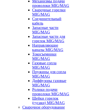
Механизмы подачи
проволоки MIG/MAG
Сварочные горелки
MIG/MAG
Соединительный
кабель
Запасные части
MIG/MAG
Запасные части для
горелок MIG/MAG
Направляющие
каналы MIG/MAG
Токосъемники
MIG/MAG
Газовые сопла
MIG/MAG
Пружины для сопла
MIG/MAG
Диффузоры газовые
MIG/MAG
Ролики подачи
проволоки MIG/MAG
Шейки горелок
(гусаки) MIG/MAG
Сварочное оборудование