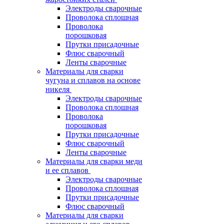
Электроды сварочные
Проволока сплошная
Проволока
порошковая
Прутки присадочные
Флюс сварочный
Ленты сварочные
Материалы для сварки
чугуна и сплавов на основе
никеля
Электроды сварочные
Проволока сплошная
Проволока
порошковая
Прутки присадочные
Флюс сварочный
Ленты сварочные
Материалы для сварки меди
и ее сплавов
Электроды сварочные
Проволока сплошная
Прутки присадочные
Флюс сварочный
Материалы для сварки