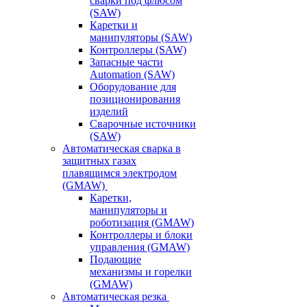
сварки под флюсом
(SAW)
Каретки и
манипуляторы (SAW)
Контроллеры (SAW)
Запасные части
Automation (SAW)
Оборудование для
позиционирования
изделий
Сварочные источники
(SAW)
Автоматическая сварка в
защитных газах
плавящимся электродом
(GMAW)
Каретки,
манипуляторы и
роботизация (GMAW)
Контроллеры и блоки
управления (GMAW)
Подающие
механизмы и горелки
(GMAW)
Автоматическая резка