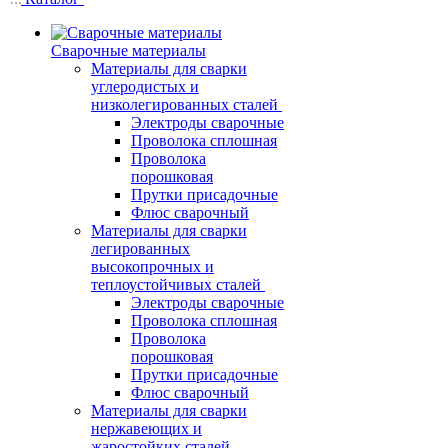
Сварочные материалы
Материалы для сварки
углеродистых и
низколегированных сталей
Электроды сварочные
Проволока сплошная
Проволока
порошковая
Прутки присадочные
Флюс сварочный
Материалы для сварки
легированных
высокопрочных и
теплоустойчивых сталей
Электроды сварочные
Проволока сплошная
Проволока
порошковая
Прутки присадочные
Флюс сварочный
Материалы для сварки
нержавеющих и
жаростойких сталей