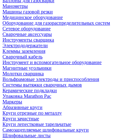
Баллоны для газосварки
Манометры
Машины газовой резки
Медицинское оборудование
Оборудование для газораспределительных систем
Сетевое оборудование
Сварочные аксессуары
Инструменты сварщика
Электрододержатели
Клеммы заземления
Сварочный кабель
Инструмент и вспомогательное оборудование
Магнитные угольники
Молотки сварщика
Вольфрамовые электроды и приспособления
Системы вытяжки сварочных дымов
Керамические подкладки
Упаковка Marathon Pac
Маркеры
Абразивные круги
Круги отрезные по металлу
Круги зачистные
Круги лепестковые тарельчатые
Самозацепляемые шлифовальные круги
Шлифовальные листы