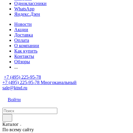
Одноклассники
WhatsApp
Яндекс.Дзен
Новости
Акции
Доставка
Оплата
О компании
Как купить
Контакты
Обзоры
...
+7 (495) 225-95-78
+7 (495) 225-95-78
Многоканальный
sale@ktnd.ru
Войти
Каталог
По всему сайту