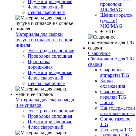
Прутки присадочные
проволоки
Флюс сварочный
MIG/MAG
Ленты сварочные
Шейки горелок
(гусаки)
MIG/MAG
+ ЕЩЕ
Материалы для сварки
чугуна и сплавов на основе
никеля
Электроды сварочные
Сварочное
Проволока сплошная
оборудование для TIG
Проволока
сварки
порошковая
Сварочные
Прутки присадочные
аппараты TIG
Флюс сварочный
Блоки
Ленты сварочные
охлаждения
Сварочные
горелки TIG
Материалы для сварки меди
Цанги
и ее сплавов
Цангодержатели
Электроды сварочные
и газовые линзы
Проволока сплошная
Сопло газовое
Прутки присадочные
TIG
Флюс сварочный
Изоляторы TIG
Заглушки TIG