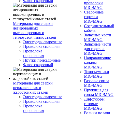
Флюс сварочный
проволоки
MIG/MAG
Сварочные
горелки
MIG/MAG
Материалы для сварки
Соединительны
легированных
кабель
высокопрочных и
Запасные части
теплоустойчивых сталей
MIG/MAG
Электроды сварочные
Запасные части
Проволока сплошная
для горелок
Проволока
MIG/MAG
порошковая
Направляющие
Прутки присадочные
каналы
Флюс сварочный
MIG/MAG
Токосъемники
MIG/MAG
Газовые сопла
Материалы для сварки
MIG/MAG
нержавеющих и
Пружины для
жаростойких сталей
сопла MIG/MAG
Электроды сварочные
Диффузоры
Проволока сплошная
газовые
Проволока
MIG/MAG
порошковая
Ролики подачи