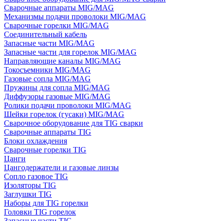
Сварочные аппараты MIG/MAG
Механизмы подачи проволоки MIG/MAG
Сварочные горелки MIG/MAG
Соединительный кабель
Запасные части MIG/MAG
Запасные части для горелок MIG/MAG
Направляющие каналы MIG/MAG
Токосъемники MIG/MAG
Газовые сопла MIG/MAG
Пружины для сопла MIG/MAG
Диффузоры газовые MIG/MAG
Ролики подачи проволоки MIG/MAG
Шейки горелок (гусаки) MIG/MAG
Сварочное оборудование для TIG сварки
Сварочные аппараты TIG
Блоки охлаждения
Сварочные горелки TIG
Цанги
Цангодержатели и газовые линзы
Сопло газовое TIG
Изоляторы TIG
Заглушки TIG
Наборы для TIG горелки
Головки TIG горелок
Запасные части TIG