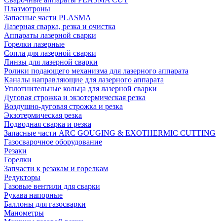
Плазмотроны
Запасные части PLASMA
Лазерная сварка, резка и очистка
Аппараты лазерной сварки
Горелки лазерные
Сопла для лазерной сварки
Линзы для лазерной сварки
Ролики подающего механизма для лазерного аппарата
Каналы направляющие для лазерного аппарата
Уплотнительные кольца для лазерной сварки
Дуговая строжка и экзотермическая резка
Воздушно-дуговая строжка и резка
Экзотермическая резка
Подводная сварка и резка
Запасные части ARC GOUGING & EXOTHERMIC CUTTING
Газосварочное оборудование
Резаки
Горелки
Запчасти к резакам и горелкам
Редукторы
Газовые вентили для сварки
Рукава напорные
Баллоны для газосварки
Манометры