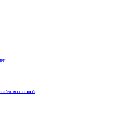
лей
стойчивых сталей