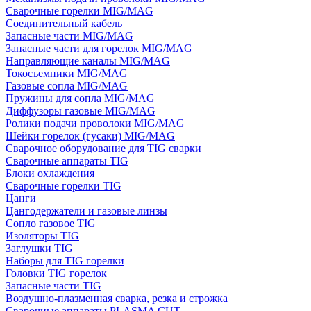
Сварочные горелки MIG/MAG
Соединительный кабель
Запасные части MIG/MAG
Запасные части для горелок MIG/MAG
Направляющие каналы MIG/MAG
Токосъемники MIG/MAG
Газовые сопла MIG/MAG
Пружины для сопла MIG/MAG
Диффузоры газовые MIG/MAG
Ролики подачи проволоки MIG/MAG
Шейки горелок (гусаки) MIG/MAG
Сварочное оборудование для TIG сварки
Сварочные аппараты TIG
Блоки охлаждения
Сварочные горелки TIG
Цанги
Цангодержатели и газовые линзы
Сопло газовое TIG
Изоляторы TIG
Заглушки TIG
Наборы для TIG горелки
Головки TIG горелок
Запасные части TIG
Воздушно-плазменная сварка, резка и строжка
Сварочные аппараты PLASMA CUT