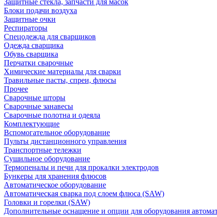
Защитные стекла, запчасти для масок
Блоки подачи воздуха
Защитные очки
Респираторы
Спецодежда для сварщиков
Одежда сварщика
Обувь сварщика
Перчатки сварочные
Химические материалы для сварки
Травильные пасты, спреи, флюсы
Прочее
Сварочные шторы
Сварочные занавесы
Сварочные полотна и одеяла
Комплектующие
Вспомогательное оборудование
Пульты дистанционного управления
Транспортные тележки
Сушильное оборудование
Термопеналы и печи для прокалки электродов
Бункеры для хранения флюсов
Автоматическое оборудование
Автоматическая сварка под слоем флюса (SAW)
Головки и горелки (SAW)
Дополнительные оснащение и опции для оборудования автома