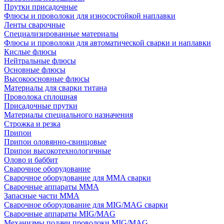
Прутки присадочные
Флюсы и проволоки для износостойкой наплавки
Ленты сварочные
Специализированные материалы
Флюсы и проволоки для автоматической сварки и наплавки
Кислые флюсы
Нейтральные флюсы
Основные флюсы
Высокоосновные флюсы
Материалы для сварки титана
Проволока сплошная
Присадочные прутки
Материалы специального назначения
Строжка и резка
Припои
Припои оловянно-свинцовые
Припои высокотехнологичные
Олово и баббит
Сварочное оборудование
Сварочное оборудование для MMA сварки
Сварочные аппараты MMA
Запасные части MMA
Сварочное оборудование для MIG/MAG сварки
Сварочные аппараты MIG/MAG
Механизмы подачи проволоки MIG/MAG