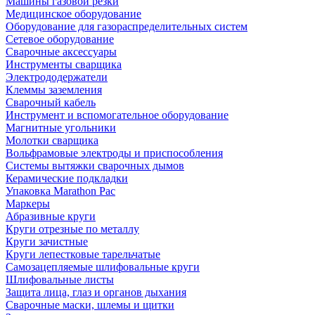
Машины газовой резки
Медицинское оборудование
Оборудование для газораспределительных систем
Сетевое оборудование
Сварочные аксессуары
Инструменты сварщика
Электрододержатели
Клеммы заземления
Сварочный кабель
Инструмент и вспомогательное оборудование
Магнитные угольники
Молотки сварщика
Вольфрамовые электроды и приспособления
Системы вытяжки сварочных дымов
Керамические подкладки
Упаковка Marathon Pac
Маркеры
Абразивные круги
Круги отрезные по металлу
Круги зачистные
Круги лепестковые тарельчатые
Самозацепляемые шлифовальные круги
Шлифовальные листы
Защита лица, глаз и органов дыхания
Сварочные маски, шлемы и щитки