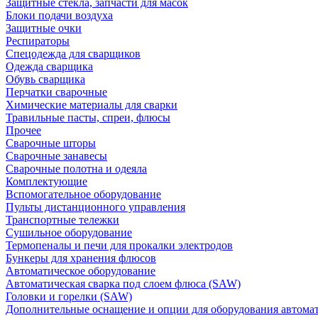
Защитные стекла, запчасти для масок
Блоки подачи воздуха
Защитные очки
Респираторы
Спецодежда для сварщиков
Одежда сварщика
Обувь сварщика
Перчатки сварочные
Химические материалы для сварки
Травильные пасты, спреи, флюсы
Прочее
Сварочные шторы
Сварочные занавесы
Сварочные полотна и одеяла
Комплектующие
Вспомогательное оборудование
Пульты дистанционного управления
Транспортные тележки
Сушильное оборудование
Термопеналы и печи для прокалки электродов
Бункеры для хранения флюсов
Автоматическое оборудование
Автоматическая сварка под слоем флюса (SAW)
Головки и горелки (SAW)
Дополнительные оснащение и опции для оборудования автома