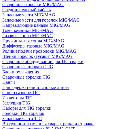
Сварочные горелки MIG/MAG
Соединительный кабель
Запасные части MIG/MAG
Запасные части для горелок MIG/MAG
Направляющие каналы MIG/MAG
Токосъемники MIG/MAG
Газовые сопла MIG/MAG
Пружины для сопла MIG/MAG
Диффузоры газовые MIG/MAG
Ролики подачи проволоки MIG/MAG
Шейки горелок (гусаки) MIG/MAG
Сварочное оборудование для TIG сварки
Сварочные аппараты TIG
Блоки охлаждения
Сварочные горелки TIG
Цанги
Цангодержатели и газовые линзы
Сопло газовое TIG
Изоляторы TIG
Заглушки TIG
Наборы для TIG горелки
Головки TIG горелок
Запасные части TIG
Воздушно-плазменная сварка, резка и строжка
Сварочные аппараты PLASMA CUT