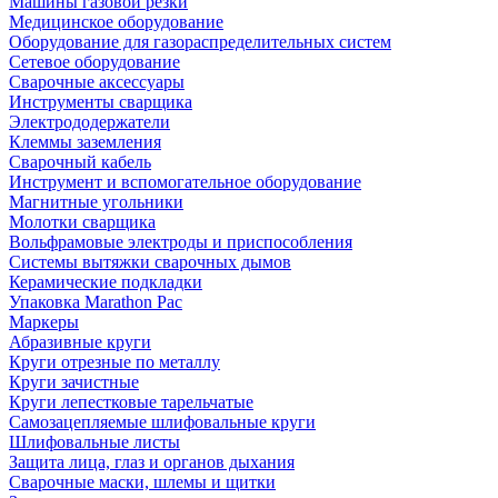
Машины газовой резки
Медицинское оборудование
Оборудование для газораспределительных систем
Сетевое оборудование
Сварочные аксессуары
Инструменты сварщика
Электрододержатели
Клеммы заземления
Сварочный кабель
Инструмент и вспомогательное оборудование
Магнитные угольники
Молотки сварщика
Вольфрамовые электроды и приспособления
Системы вытяжки сварочных дымов
Керамические подкладки
Упаковка Marathon Pac
Маркеры
Абразивные круги
Круги отрезные по металлу
Круги зачистные
Круги лепестковые тарельчатые
Самозацепляемые шлифовальные круги
Шлифовальные листы
Защита лица, глаз и органов дыхания
Сварочные маски, шлемы и щитки