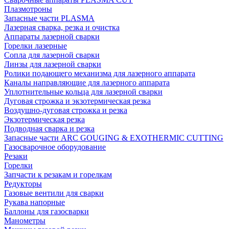
Плазмотроны
Запасные части PLASMA
Лазерная сварка, резка и очистка
Аппараты лазерной сварки
Горелки лазерные
Сопла для лазерной сварки
Линзы для лазерной сварки
Ролики подающего механизма для лазерного аппарата
Каналы направляющие для лазерного аппарата
Уплотнительные кольца для лазерной сварки
Дуговая строжка и экзотермическая резка
Воздушно-дуговая строжка и резка
Экзотермическая резка
Подводная сварка и резка
Запасные части ARC GOUGING & EXOTHERMIC CUTTING
Газосварочное оборудование
Резаки
Горелки
Запчасти к резакам и горелкам
Редукторы
Газовые вентили для сварки
Рукава напорные
Баллоны для газосварки
Манометры