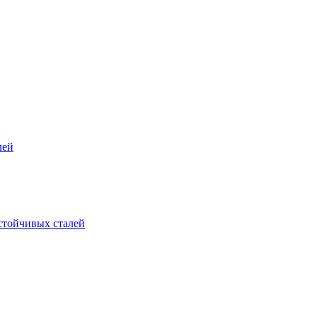
лей
стойчивых сталей