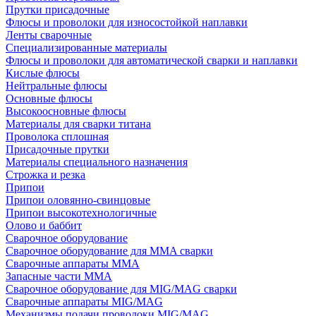
Прутки присадочные
Флюсы и проволоки для износостойкой наплавки
Ленты сварочные
Специализированные материалы
Флюсы и проволоки для автоматической сварки и наплавки
Кислые флюсы
Нейтральные флюсы
Основные флюсы
Высокоосновные флюсы
Материалы для сварки титана
Проволока сплошная
Присадочные прутки
Материалы специального назначения
Строжка и резка
Припои
Припои оловянно-свинцовые
Припои высокотехнологичные
Олово и баббит
Сварочное оборудование
Сварочное оборудование для MMA сварки
Сварочные аппараты MMA
Запасные части MMA
Сварочное оборудование для MIG/MAG сварки
Сварочные аппараты MIG/MAG
Механизмы подачи проволоки MIG/MAG