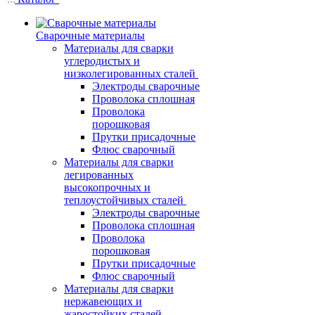
Сварочные материалы
Материалы для сварки
углеродистых и
низколегированных сталей
Электроды сварочные
Проволока сплошная
Проволока
порошковая
Прутки присадочные
Флюс сварочный
Материалы для сварки
легированных
высокопрочных и
теплоустойчивых сталей
Электроды сварочные
Проволока сплошная
Проволока
порошковая
Прутки присадочные
Флюс сварочный
Материалы для сварки
нержавеющих и
жаростойких сталей