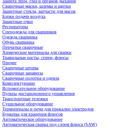
Защита лица, глаз и органов дыхания
Сварочные маски, шлемы и щитки
Защитные стекла, запчасти для масок
Блоки подачи воздуха
Защитные очки
Респираторы
Спецодежда для сварщиков
Одежда сварщика
Обувь сварщика
Перчатки сварочные
Химические материалы для сварки
Травильные пасты, спреи, флюсы
Прочее
Сварочные шторы
Сварочные занавесы
Сварочные полотна и одеяла
Комплектующие
Вспомогательное оборудование
Пульты дистанционного управления
Транспортные тележки
Сушильное оборудование
Термопеналы и печи для прокалки электродов
Бункеры для хранения флюсов
Автоматическое оборудование
Автоматическая сварка под слоем флюса (SAW)