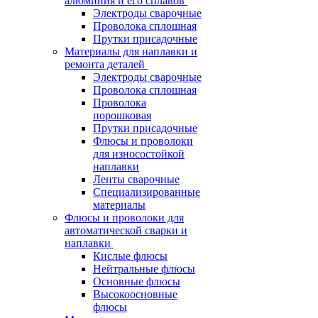
алюминия и его сплавов
Электроды сварочные
Проволока сплошная
Прутки присадочные
Материалы для наплавки и
ремонта деталей
Электроды сварочные
Проволока сплошная
Проволока
порошковая
Прутки присадочные
Флюсы и проволоки
для износостойкой
наплавки
Ленты сварочные
Специализированные
материалы
Флюсы и проволоки для
автоматической сварки и
наплавки
Кислые флюсы
Нейтральные флюсы
Основные флюсы
Высокоосновные
флюсы