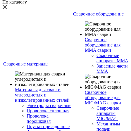
По каталогу
Сварочное оборудование
Сварочное
оборудование для
MMA сварки
Сварочные
аппараты MMA
Сварочные материалы
Запасные части
MMA
Материалы для сварки
Сварочное
углеродистых и
оборудование для
низколегированных сталей
MIG/MAG сварки
Электроды сварочные
Сварочные
Проволока сплошная
аппараты
Проволока
MIG/MAG
порошковая
Механизмы
Прутки присадочные
подачи