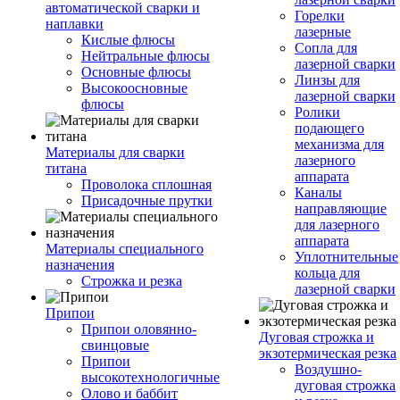
автоматической сварки и
Горелки
наплавки
лазерные
Кислые флюсы
Сопла для
Нейтральные флюсы
лазерной сварки
Основные флюсы
Линзы для
Высокоосновные
лазерной сварки
флюсы
Ролики
подающего
механизма для
Материалы для сварки
лазерного
титана
аппарата
Проволока сплошная
Каналы
Присадочные прутки
направляющие
для лазерного
аппарата
Материалы специального
Уплотнительные
назначения
кольца для
Строжка и резка
лазерной сварки
Припои
Припои оловянно-
Дуговая строжка и
свинцовые
экзотермическая резка
Припои
Воздушно-
высокотехнологичные
дуговая строжка
Олово и баббит