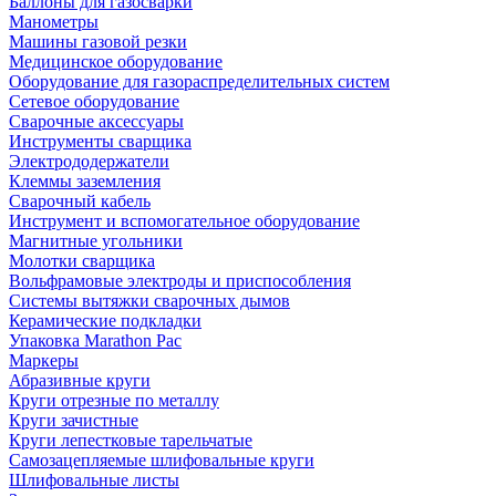
Баллоны для газосварки
Манометры
Машины газовой резки
Медицинское оборудование
Оборудование для газораспределительных систем
Сетевое оборудование
Сварочные аксессуары
Инструменты сварщика
Электрододержатели
Клеммы заземления
Сварочный кабель
Инструмент и вспомогательное оборудование
Магнитные угольники
Молотки сварщика
Вольфрамовые электроды и приспособления
Системы вытяжки сварочных дымов
Керамические подкладки
Упаковка Marathon Pac
Маркеры
Абразивные круги
Круги отрезные по металлу
Круги зачистные
Круги лепестковые тарельчатые
Самозацепляемые шлифовальные круги
Шлифовальные листы