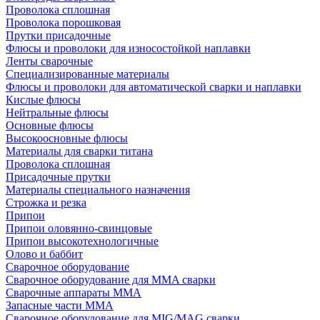
Проволока сплошная
Проволока порошковая
Прутки присадочные
Флюсы и проволоки для износостойкой наплавки
Ленты сварочные
Специализированные материалы
Флюсы и проволоки для автоматической сварки и наплавки
Кислые флюсы
Нейтральные флюсы
Основные флюсы
Высокоосновные флюсы
Материалы для сварки титана
Проволока сплошная
Присадочные прутки
Материалы специального назначения
Строжка и резка
Припои
Припои оловянно-свинцовые
Припои высокотехнологичные
Олово и баббит
Сварочное оборудование
Сварочное оборудование для MMA сварки
Сварочные аппараты MMA
Запасные части MMA
Сварочное оборудование для MIG/MAG сварки