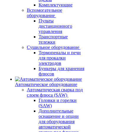
Комплектующие
Вспомогательное
оборудование
Пульты
дистанционного
управления
Транспортные
тележки
Сушильное оборудование
Термопеналы и печи
для прокалки
электродов
Бункеры для хранения
флюсов
Автоматическое оборудование
Автоматическая сварка под
слоем флюса (SAW)
Головки и горелки
(SAW)
Дополнительные
оснащение и опции
для оборудования
автоматической