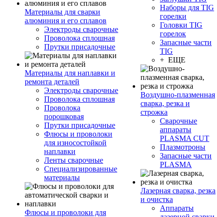
Наборы для TIG
Материалы для сварки
горелки
алюминия и его сплавов
Головки TIG
Электроды сварочные
горелок
Проволока сплошная
Запасные части
Прутки присадочные
TIG
+ ЕЩЕ
Материалы для наплавки и
ремонта деталей
Электроды сварочные
Воздушно-плазменная
Проволока сплошная
сварка, резка и
Проволока
строжка
порошковая
Сварочные
Прутки присадочные
аппараты
Флюсы и проволоки
PLASMA CUT
для износостойкой
Плазмотроны
наплавки
Запасные части
Ленты сварочные
PLASMA
Специализированные
материалы
Лазерная сварка, резка
и очистка
Аппараты
Флюсы и проволоки для
лазерной сварки