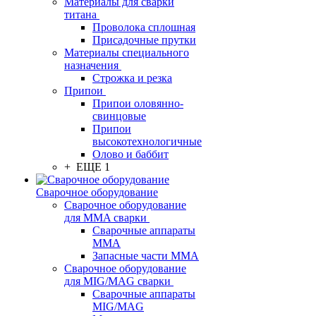
Материалы для сварки
титана
Проволока сплошная
Присадочные прутки
Материалы специального
назначения
Строжка и резка
Припои
Припои оловянно-
свинцовые
Припои
высокотехнологичные
Олово и баббит
+ ЕЩЕ 1
Сварочное оборудование
Сварочное оборудование
для MMA сварки
Сварочные аппараты
MMA
Запасные части MMA
Сварочное оборудование
для MIG/MAG сварки
Сварочные аппараты
MIG/MAG