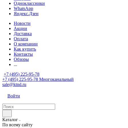
Одноклассники
WhatsApp
Яндекс.Дзен
Новости
Акции
Доставка
Оплата
О компании
Как купить
Контакты
Обзоры
...
+7 (495) 225-95-78
+7 (495) 225-95-78
Многоканальный
sale@ktnd.ru
Войти
Каталог
По всему сайту