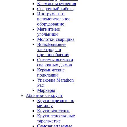
Клеммы заземления
Сварочный кабель
Инструмент и
вспомогательное
оборудование
Магнитные
угольники
Молотки сварщика
Вольфрамовые
электроды и
приспособления
Системы вытяжки
сварочных дымов
Керамические
подкладки
Упаковка Marathon
Pac
Маркеры
Абразивные круги
Круги отрезные по
металлу
Круги зачистные
Круги лепестковые
тарельчатые
Самозацепляемые