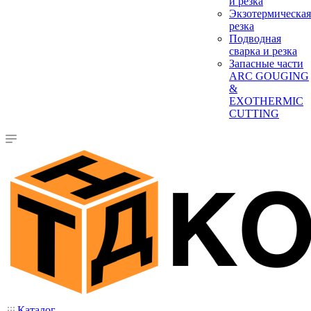
и резка
Экзотермическая
резка
Подводная
сварка и резка
Запасные части
ARC GOUGING
&
EXOTHERMIC
CUTTING
Каталог