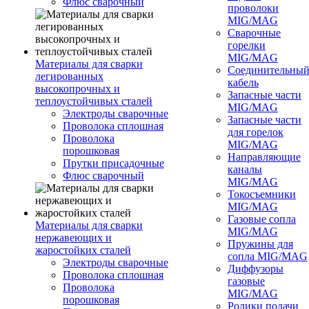
Флюс сварочный
проволоки
MIG/MAG
Сварочные
горелки
MIG/MAG
Материалы для сварки
Соединительны
легированных
кабель
высокопрочных и
Запасные части
теплоустойчивых сталей
MIG/MAG
Электроды сварочные
Запасные части
Проволока сплошная
для горелок
Проволока
MIG/MAG
порошковая
Направляющие
Прутки присадочные
каналы
Флюс сварочный
MIG/MAG
Токосъемники
MIG/MAG
Газовые сопла
Материалы для сварки
MIG/MAG
нержавеющих и
Пружины для
жаростойких сталей
сопла MIG/MAG
Электроды сварочные
Диффузоры
Проволока сплошная
газовые
Проволока
MIG/MAG
порошковая
Ролики подачи