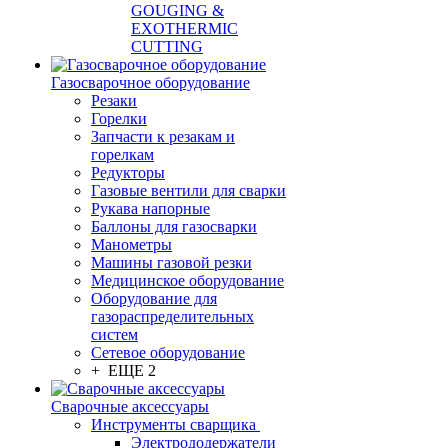
GOUGING &
EXOTHERMIC
CUTTING
Газосварочное оборудование
Резаки
Горелки
Запчасти к резакам и
горелкам
Редукторы
Газовые вентили для сварки
Рукава напорные
Баллоны для газосварки
Манометры
Машины газовой резки
Медицинское оборудование
Оборудование для
газораспределительных
систем
Сетевое оборудование
+ ЕЩЕ 2
Сварочные аксессуары
Инструменты сварщика
Электрододержатели