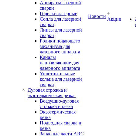
Аппараты лазерной
сварки
Горелки лазерные
Новости
Сопла для лазерной
Акции
сварки
Линзы для лазерной
сварки
Ролики подающего
механизма для
лазерного аппарата
Каналы
направляющие для
лазерного аппарата
Уплотнительные
кольца для лазерной
сварки
Дуговая строжка и
экзотермическая резка
Воздушно-дуговая
строжка и резка
Экзотермическая
резка
Подводная сварка и
резка
Запасные части ARC