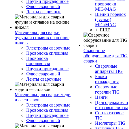
Прутки присадочные
проволоки
Флюс сварочный
MIG/MAG
Ленты сварочные
Шейки горелок
(гусаки)
MIG/MAG
+ ЕЩЕ
Материалы для сварки
чугуна и сплавов на основе
никеля
Электроды сварочные
Сварочное
Проволока сплошная
оборудование для TIG
Проволока
сварки
порошковая
Сварочные
Прутки присадочные
аппараты TIG
Флюс сварочный
Блоки
Ленты сварочные
охлаждения
Сварочные
горелки TIG
Материалы для сварки меди
Цанги
и ее сплавов
Цангодержатели
Электроды сварочные
и газовые линзы
Проволока сплошная
Сопло газовое
Прутки присадочные
TIG
Флюс сварочный
Изоляторы TIG
Заглушки TIG