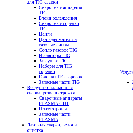
для TIG сварки
Сварочные аппараты
TIG
Блоки охлаждения
Сварочные горелки
TIG
Цанги
Цангодержатели и
газовые линзы
Сопло газовое TIG
Изоляторы TIG
Заглушки TIG
Наборы для TIG
горелки
Услуг
Головки TIG горелок
Запасные части TIG
Воздушно-плазменная
сварка, резка и строжка
Сварочные аппараты
PLASMA CUT
Плазмотроны
Запасные части
PLASMA
Лазерная сварка, резка и
очистка