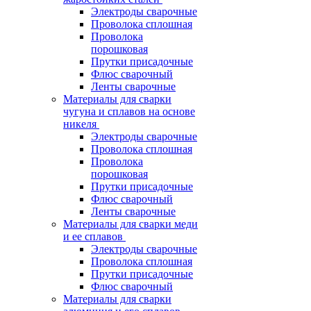
Электроды сварочные
Проволока сплошная
Проволока
порошковая
Прутки присадочные
Флюс сварочный
Ленты сварочные
Материалы для сварки
чугуна и сплавов на основе
никеля
Электроды сварочные
Проволока сплошная
Проволока
порошковая
Прутки присадочные
Флюс сварочный
Ленты сварочные
Материалы для сварки меди
и ее сплавов
Электроды сварочные
Проволока сплошная
Прутки присадочные
Флюс сварочный
Материалы для сварки