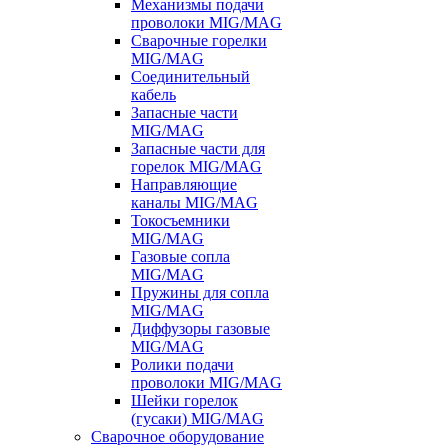
Механизмы подачи
проволоки MIG/MAG
Сварочные горелки
MIG/MAG
Соединительный
кабель
Запасные части
MIG/MAG
Запасные части для
горелок MIG/MAG
Направляющие
каналы MIG/MAG
Токосъемники
MIG/MAG
Газовые сопла
MIG/MAG
Пружины для сопла
MIG/MAG
Диффузоры газовые
MIG/MAG
Ролики подачи
проволоки MIG/MAG
Шейки горелок
(гусаки) MIG/MAG
Сварочное оборудование