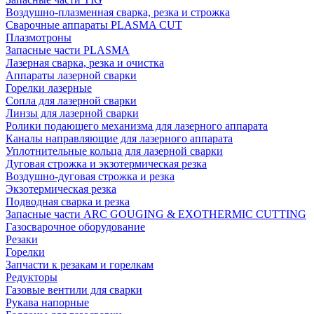
Воздушно-плазменная сварка, резка и строжка
Сварочные аппараты PLASMA CUT
Плазмотроны
Запасные части PLASMA
Лазерная сварка, резка и очистка
Аппараты лазерной сварки
Горелки лазерные
Сопла для лазерной сварки
Линзы для лазерной сварки
Ролики подающего механизма для лазерного аппарата
Каналы направляющие для лазерного аппарата
Уплотнительные кольца для лазерной сварки
Дуговая строжка и экзотермическая резка
Воздушно-дуговая строжка и резка
Экзотермическая резка
Подводная сварка и резка
Запасные части ARC GOUGING & EXOTHERMIC CUTTING
Газосварочное оборудование
Резаки
Горелки
Запчасти к резакам и горелкам
Редукторы
Газовые вентили для сварки
Рукава напорные