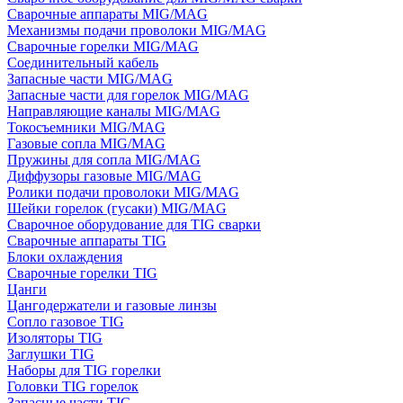
Сварочные аппараты MIG/MAG
Механизмы подачи проволоки MIG/MAG
Сварочные горелки MIG/MAG
Соединительный кабель
Запасные части MIG/MAG
Запасные части для горелок MIG/MAG
Направляющие каналы MIG/MAG
Токосъемники MIG/MAG
Газовые сопла MIG/MAG
Пружины для сопла MIG/MAG
Диффузоры газовые MIG/MAG
Ролики подачи проволоки MIG/MAG
Шейки горелок (гусаки) MIG/MAG
Сварочное оборудование для TIG сварки
Сварочные аппараты TIG
Блоки охлаждения
Сварочные горелки TIG
Цанги
Цангодержатели и газовые линзы
Сопло газовое TIG
Изоляторы TIG
Заглушки TIG
Наборы для TIG горелки
Головки TIG горелок
Запасные части TIG