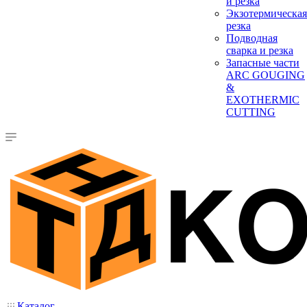
и резка
Экзотермическая
резка
Подводная
сварка и резка
Запасные части
ARC GOUGING
&
EXOTHERMIC
CUTTING
Каталог