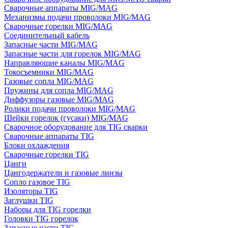
Сварочные аппараты MIG/MAG
Механизмы подачи проволоки MIG/MAG
Сварочные горелки MIG/MAG
Соединительный кабель
Запасные части MIG/MAG
Запасные части для горелок MIG/MAG
Направляющие каналы MIG/MAG
Токосъемники MIG/MAG
Газовые сопла MIG/MAG
Пружины для сопла MIG/MAG
Диффузоры газовые MIG/MAG
Ролики подачи проволоки MIG/MAG
Шейки горелок (гусаки) MIG/MAG
Сварочное оборудование для TIG сварки
Сварочные аппараты TIG
Блоки охлаждения
Сварочные горелки TIG
Цанги
Цангодержатели и газовые линзы
Сопло газовое TIG
Изоляторы TIG
Заглушки TIG
Наборы для TIG горелки
Головки TIG горелок
Запасные части TIG