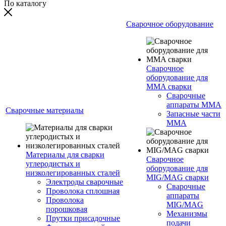
По каталогу
Сварочное оборудование
Сварочное
оборудование для
MMA сварки
Сварочные
аппараты MMA
Сварочные материалы
Запасные части
MMA
Материалы для сварки
Сварочное
углеродистых и
оборудование для
низколегированных сталей
MIG/MAG сварки
Электроды сварочные
Сварочные
Проволока сплошная
аппараты
Проволока
MIG/MAG
порошковая
Механизмы
Прутки присадочные
подачи