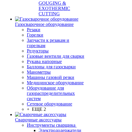
GOUGING &
EXOTHERMIC
CUTTING
Газосварочное оборудование
Резаки
Горелки
Запчасти к резакам и
горелкам
Редукторы
Газовые вентили для сварки
Рукава напорные
Баллоны для газосварки
Манометры
Машины газовой резки
Медицинское оборудование
Оборудование для
газораспределительных
систем
Сетевое оборудование
+ ЕЩЕ 2
Сварочные аксессуары
Инструменты сварщика
Электрододержатели