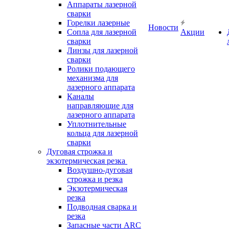
Аппараты лазерной
сварки
Горелки лазерные
Новости
Сопла для лазерной
Акции
сварки
Линзы для лазерной
сварки
Ролики подающего
механизма для
лазерного аппарата
Каналы
направляющие для
лазерного аппарата
Уплотнительные
кольца для лазерной
сварки
Дуговая строжка и
экзотермическая резка
Воздушно-дуговая
строжка и резка
Экзотермическая
резка
Подводная сварка и
резка
Запасные части ARC