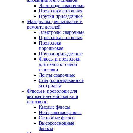
алюминия и его сплавов
Электроды сварочные
Проволока сплошная
Прутки присадочные
Материалы для наплавки и
ремонта деталей
Электроды сварочные
Проволока сплошная
Проволока
порошковая
Прутки присадочные
Флюсы и проволоки
для износостойкой
наплавки
Ленты сварочные
Специализированные
материалы
Флюсы и проволоки для
автоматической сварки и
наплавки
Кислые флюсы
Нейтральные флюсы
Основные флюсы
Высокоосновные
флюсы