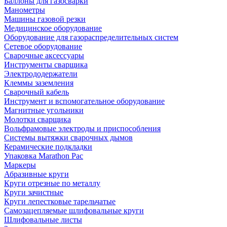
Баллоны для газосварки
Манометры
Машины газовой резки
Медицинское оборудование
Оборудование для газораспределительных систем
Сетевое оборудование
Сварочные аксессуары
Инструменты сварщика
Электрододержатели
Клеммы заземления
Сварочный кабель
Инструмент и вспомогательное оборудование
Магнитные угольники
Молотки сварщика
Вольфрамовые электроды и приспособления
Системы вытяжки сварочных дымов
Керамические подкладки
Упаковка Marathon Pac
Маркеры
Абразивные круги
Круги отрезные по металлу
Круги зачистные
Круги лепестковые тарельчатые
Самозацепляемые шлифовальные круги
Шлифовальные листы