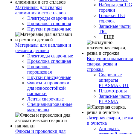
Наборы для TIG
Материалы для сварки
горелки
алюминия и его сплавов
Головки TIG
Электроды сварочные
горелок
Проволока сплошная
Запасные части
Прутки присадочные
TIG
+ ЕЩЕ
Материалы для наплавки и
ремонта деталей
Электроды сварочные
Воздушно-плазменная
Проволока сплошная
сварка, резка и
Проволока
строжка
порошковая
Сварочные
Прутки присадочные
аппараты
Флюсы и проволоки
PLASMA CUT
для износостойкой
Плазмотроны
наплавки
Запасные части
Ленты сварочные
PLASMA
Специализированные
материалы
Лазерная сварка, резка
и очистка
Аппараты
Флюсы и проволоки для
лазерной сварки