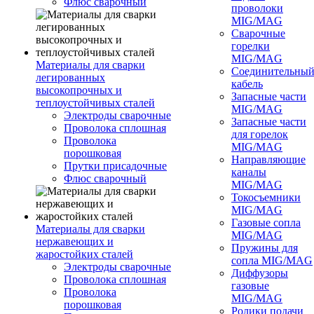
Флюс сварочный
проволоки
MIG/MAG
Сварочные
горелки
MIG/MAG
Материалы для сварки
Соединительны
легированных
кабель
высокопрочных и
Запасные части
теплоустойчивых сталей
MIG/MAG
Электроды сварочные
Запасные части
Проволока сплошная
для горелок
Проволока
MIG/MAG
порошковая
Направляющие
Прутки присадочные
каналы
Флюс сварочный
MIG/MAG
Токосъемники
MIG/MAG
Газовые сопла
Материалы для сварки
MIG/MAG
нержавеющих и
Пружины для
жаростойких сталей
сопла MIG/MAG
Электроды сварочные
Диффузоры
Проволока сплошная
газовые
Проволока
MIG/MAG
порошковая
Ролики подачи