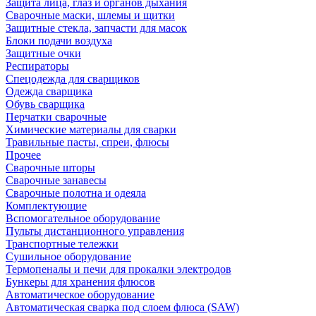
Защита лица, глаз и органов дыхания
Сварочные маски, шлемы и щитки
Защитные стекла, запчасти для масок
Блоки подачи воздуха
Защитные очки
Респираторы
Спецодежда для сварщиков
Одежда сварщика
Обувь сварщика
Перчатки сварочные
Химические материалы для сварки
Травильные пасты, спреи, флюсы
Прочее
Сварочные шторы
Сварочные занавесы
Сварочные полотна и одеяла
Комплектующие
Вспомогательное оборудование
Пульты дистанционного управления
Транспортные тележки
Сушильное оборудование
Термопеналы и печи для прокалки электродов
Бункеры для хранения флюсов
Автоматическое оборудование
Автоматическая сварка под слоем флюса (SAW)