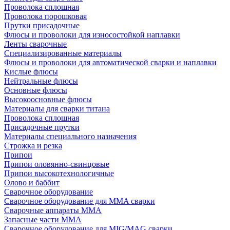
Проволока сплошная
Проволока порошковая
Прутки присадочные
Флюсы и проволоки для износостойкой наплавки
Ленты сварочные
Специализированные материалы
Флюсы и проволоки для автоматической сварки и наплавки
Кислые флюсы
Нейтральные флюсы
Основные флюсы
Высокоосновные флюсы
Материалы для сварки титана
Проволока сплошная
Присадочные прутки
Материалы специального назначения
Строжка и резка
Припои
Припои оловянно-свинцовые
Припои высокотехнологичные
Олово и баббит
Сварочное оборудование
Сварочное оборудование для MMA сварки
Сварочные аппараты MMA
Запасные части MMA
Сварочное оборудование для MIG/MAG сварки