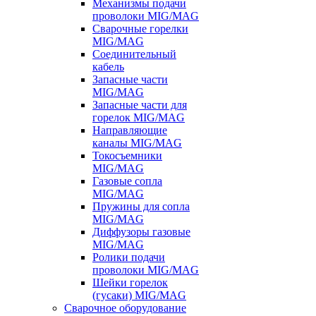
Механизмы подачи
проволоки MIG/MAG
Сварочные горелки
MIG/MAG
Соединительный
кабель
Запасные части
MIG/MAG
Запасные части для
горелок MIG/MAG
Направляющие
каналы MIG/MAG
Токосъемники
MIG/MAG
Газовые сопла
MIG/MAG
Пружины для сопла
MIG/MAG
Диффузоры газовые
MIG/MAG
Ролики подачи
проволоки MIG/MAG
Шейки горелок
(гусаки) MIG/MAG
Сварочное оборудование