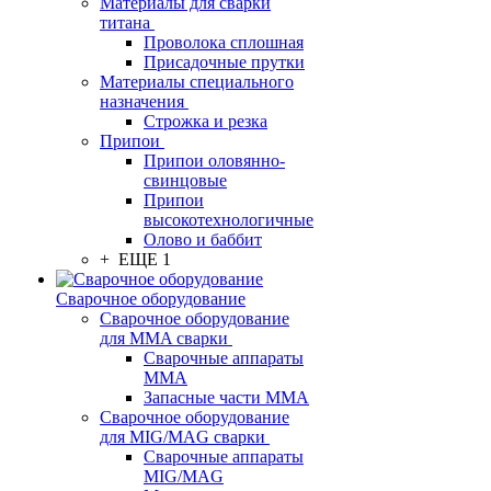
Материалы для сварки
титана
Проволока сплошная
Присадочные прутки
Материалы специального
назначения
Строжка и резка
Припои
Припои оловянно-
свинцовые
Припои
высокотехнологичные
Олово и баббит
+ ЕЩЕ 1
Сварочное оборудование
Сварочное оборудование
для MMA сварки
Сварочные аппараты
MMA
Запасные части MMA
Сварочное оборудование
для MIG/MAG сварки
Сварочные аппараты
MIG/MAG