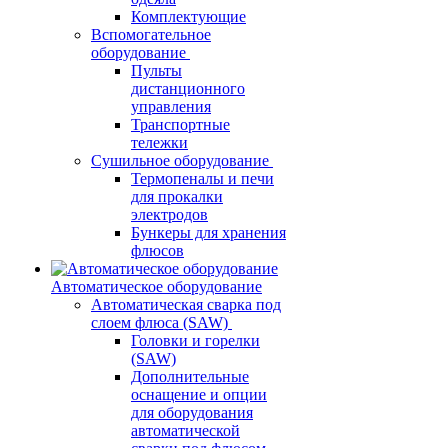
Комплектующие
Вспомогательное
оборудование
Пульты
дистанционного
управления
Транспортные
тележки
Сушильное оборудование
Термопеналы и печи
для прокалки
электродов
Бункеры для хранения
флюсов
Автоматическое оборудование
Автоматическая сварка под
слоем флюса (SAW)
Головки и горелки
(SAW)
Дополнительные
оснащение и опции
для оборудования
автоматической