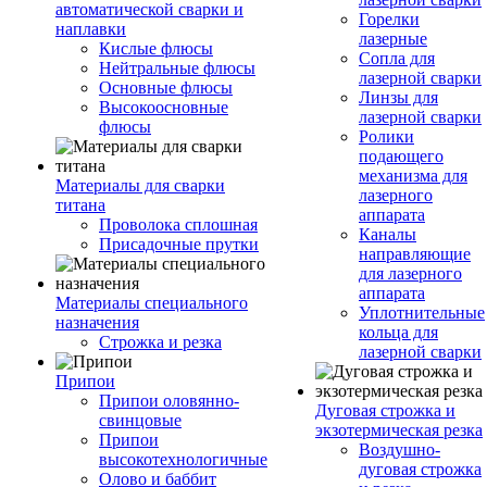
автоматической сварки и
Горелки
наплавки
лазерные
Кислые флюсы
Сопла для
Нейтральные флюсы
лазерной сварки
Основные флюсы
Линзы для
Высокоосновные
лазерной сварки
флюсы
Ролики
подающего
механизма для
Материалы для сварки
лазерного
титана
аппарата
Проволока сплошная
Каналы
Присадочные прутки
направляющие
для лазерного
аппарата
Материалы специального
Уплотнительные
назначения
кольца для
Строжка и резка
лазерной сварки
Припои
Припои оловянно-
Дуговая строжка и
свинцовые
экзотермическая резка
Припои
Воздушно-
высокотехнологичные
дуговая строжка
Олово и баббит