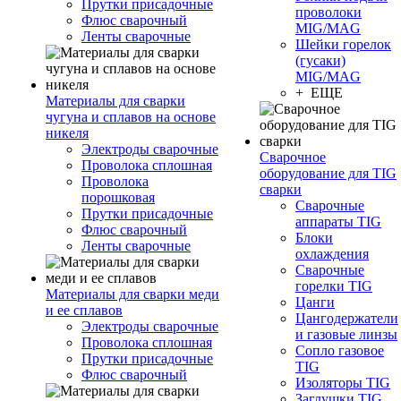
Прутки присадочные
проволоки
Флюс сварочный
MIG/MAG
Ленты сварочные
Шейки горелок
(гусаки)
MIG/MAG
+ ЕЩЕ
Материалы для сварки
чугуна и сплавов на основе
никеля
Электроды сварочные
Сварочное
Проволока сплошная
оборудование для TIG
Проволока
сварки
порошковая
Сварочные
Прутки присадочные
аппараты TIG
Флюс сварочный
Блоки
Ленты сварочные
охлаждения
Сварочные
горелки TIG
Материалы для сварки меди
Цанги
и ее сплавов
Цангодержатели
Электроды сварочные
и газовые линзы
Проволока сплошная
Сопло газовое
Прутки присадочные
TIG
Флюс сварочный
Изоляторы TIG
Заглушки TIG