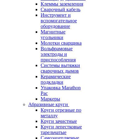
Клеммы заземления
Сварочный кабель
Инструмент и
вспомогательное
оборудование
Магнитные
угольники
Молотки сварщика
Вольфрамовые
электроды и
приспособления
Системы вытяжки
сварочных дымов
Керамические
подкладки
Упаковка Marathon
Pac
Маркеры
Абразивные круги
Круги отрезные по
металлу
Круги зачистные
Круги лепестковые
тарельчатые
Самозацепляемые