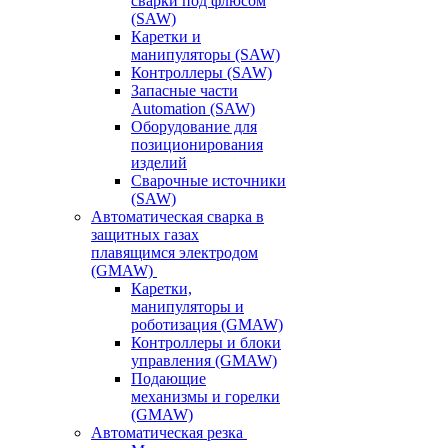
сварки под флюсом
(SAW)
Каретки и
манипуляторы (SAW)
Контроллеры (SAW)
Запасные части
Automation (SAW)
Оборудование для
позиционирования
изделий
Сварочные источники
(SAW)
Автоматическая сварка в
защитных газах
плавящимся электродом
(GMAW)
Каретки,
манипуляторы и
роботизация (GMAW)
Контроллеры и блоки
управления (GMAW)
Подающие
механизмы и горелки
(GMAW)
Автоматическая резка