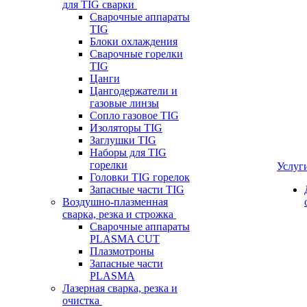
для TIG сварки
Сварочные аппараты
TIG
Блоки охлаждения
Сварочные горелки
TIG
Цанги
Цангодержатели и
газовые линзы
Сопло газовое TIG
Изоляторы TIG
Заглушки TIG
Наборы для TIG
горелки
Услуг
Головки TIG горелок
Запасные части TIG
Воздушно-плазменная
сварка, резка и строжка
Сварочные аппараты
PLASMA CUT
Плазмотроны
Запасные части
PLASMA
Лазерная сварка, резка и
очистка