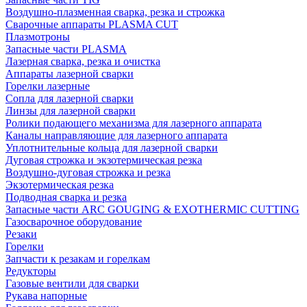
Воздушно-плазменная сварка, резка и строжка
Сварочные аппараты PLASMA CUT
Плазмотроны
Запасные части PLASMA
Лазерная сварка, резка и очистка
Аппараты лазерной сварки
Горелки лазерные
Сопла для лазерной сварки
Линзы для лазерной сварки
Ролики подающего механизма для лазерного аппарата
Каналы направляющие для лазерного аппарата
Уплотнительные кольца для лазерной сварки
Дуговая строжка и экзотермическая резка
Воздушно-дуговая строжка и резка
Экзотермическая резка
Подводная сварка и резка
Запасные части ARC GOUGING & EXOTHERMIC CUTTING
Газосварочное оборудование
Резаки
Горелки
Запчасти к резакам и горелкам
Редукторы
Газовые вентили для сварки
Рукава напорные