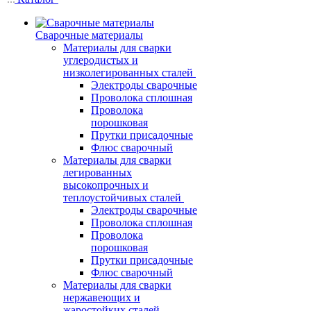
Сварочные материалы
Материалы для сварки
углеродистых и
низколегированных сталей
Электроды сварочные
Проволока сплошная
Проволока
порошковая
Прутки присадочные
Флюс сварочный
Материалы для сварки
легированных
высокопрочных и
теплоустойчивых сталей
Электроды сварочные
Проволока сплошная
Проволока
порошковая
Прутки присадочные
Флюс сварочный
Материалы для сварки
нержавеющих и
жаростойких сталей