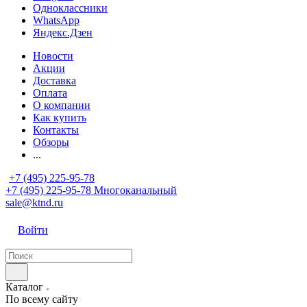
Одноклассники
WhatsApp
Яндекс.Дзен
Новости
Акции
Доставка
Оплата
О компании
Как купить
Контакты
Обзоры
...
+7 (495) 225-95-78
+7 (495) 225-95-78
Многоканальный
sale@ktnd.ru
Войти
Каталог
По всему сайту