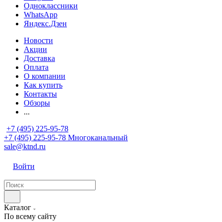
Одноклассники
WhatsApp
Яндекс.Дзен
Новости
Акции
Доставка
Оплата
О компании
Как купить
Контакты
Обзоры
...
+7 (495) 225-95-78
+7 (495) 225-95-78
Многоканальный
sale@ktnd.ru
Войти
Каталог
По всему сайту