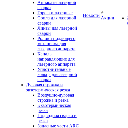
Аппараты лазерной
сварки
Горелки лазерные
Новости
Сопла для лазерной
Акции
сварки
Линзы для лазерной
сварки
Ролики подающего
механизма для
лазерного аппарата
Каналы
направляющие для
лазерного аппарата
Уплотнительные
кольца для лазерной
сварки
Дуговая строжка и
экзотермическая резка
Воздушно-дуговая
строжка и резка
Экзотермическая
резка
Подводная сварка и
резка
Запасные части ARC