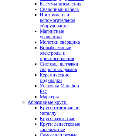
Клеммы заземления
Сварочный кабель
Инструмент и
вспомогательное
оборудование
Магнитные
угольники
Молотки сварщика
Вольфрамовые
электроды и
приспособления
Системы вытяжки
сварочных дымов
Керамические
подкладки
Упаковка Marathon
Pac
Маркеры
Абразивные круги
Круги отрезные по
металлу
Круги зачистные
Круги лепестковые
тарельчатые
Самозацепляемые