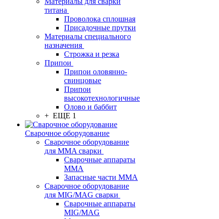
Материалы для сварки
титана
Проволока сплошная
Присадочные прутки
Материалы специального
назначения
Строжка и резка
Припои
Припои оловянно-
свинцовые
Припои
высокотехнологичные
Олово и баббит
+ ЕЩЕ 1
Сварочное оборудование
Сварочное оборудование
для MMA сварки
Сварочные аппараты
MMA
Запасные части MMA
Сварочное оборудование
для MIG/MAG сварки
Сварочные аппараты
MIG/MAG