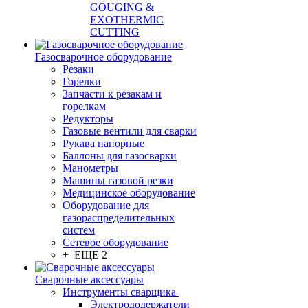
GOUGING &
EXOTHERMIC
CUTTING
Газосварочное оборудование
Резаки
Горелки
Запчасти к резакам и
горелкам
Редукторы
Газовые вентили для сварки
Рукава напорные
Баллоны для газосварки
Манометры
Машины газовой резки
Медицинское оборудование
Оборудование для
газораспределительных
систем
Сетевое оборудование
+ ЕЩЕ 2
Сварочные аксессуары
Инструменты сварщика
Электрододержатели