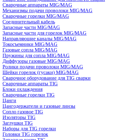
Сварочные аппараты MIG/MAG
Механизмы подачи проволоки MIG/MAG
Сварочные горелки MIG/MAG
Соединительный кабель
Запасные части MIG/MAG
Запасные части для горелок MIG/MAG
Направляющие каналы MIG/MAG
Токосъемники MIG/MAG
Газовые сопла MIG/MAG
Пружины для сопла MIG/MAG
Диффузоры газовые MIG/MAG
Ролики подачи проволоки MIG/MAG
Шейки горелок (гусаки) MIG/MAG
Сварочное оборудование для TIG сварки
Сварочные аппараты TIG
Блоки охлаждения
Сварочные горелки TIG
Цанги
Цангодержатели и газовые линзы
Сопло газовое TIG
Изоляторы TIG
Заглушки TIG
Наборы для TIG горелки
Головки TIG горелок
Запасные части TIG