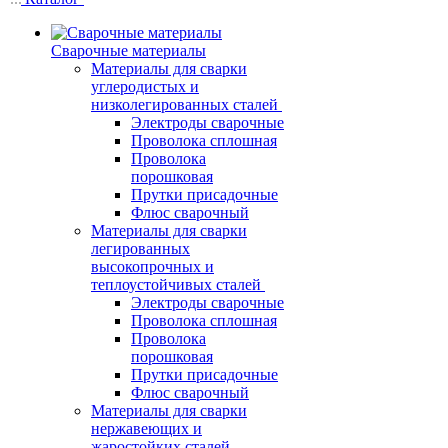
Сварочные материалы
Материалы для сварки
углеродистых и
низколегированных сталей
Электроды сварочные
Проволока сплошная
Проволока
порошковая
Прутки присадочные
Флюс сварочный
Материалы для сварки
легированных
высокопрочных и
теплоустойчивых сталей
Электроды сварочные
Проволока сплошная
Проволока
порошковая
Прутки присадочные
Флюс сварочный
Материалы для сварки
нержавеющих и
жаростойких сталей