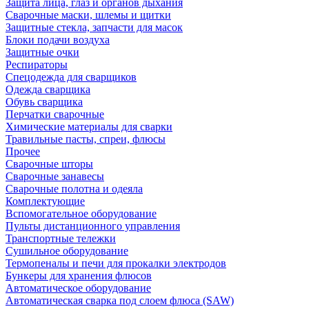
Защита лица, глаз и органов дыхания
Сварочные маски, шлемы и щитки
Защитные стекла, запчасти для масок
Блоки подачи воздуха
Защитные очки
Респираторы
Спецодежда для сварщиков
Одежда сварщика
Обувь сварщика
Перчатки сварочные
Химические материалы для сварки
Травильные пасты, спреи, флюсы
Прочее
Сварочные шторы
Сварочные занавесы
Сварочные полотна и одеяла
Комплектующие
Вспомогательное оборудование
Пульты дистанционного управления
Транспортные тележки
Сушильное оборудование
Термопеналы и печи для прокалки электродов
Бункеры для хранения флюсов
Автоматическое оборудование
Автоматическая сварка под слоем флюса (SAW)