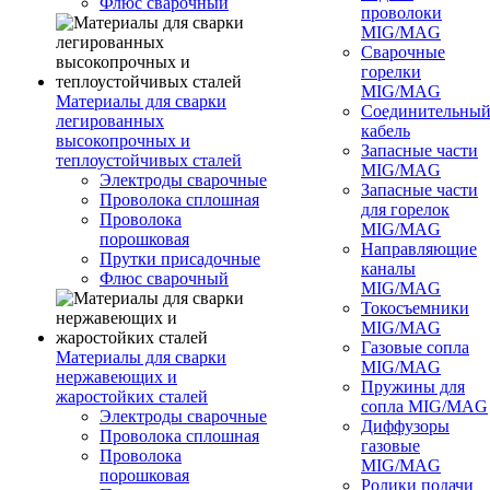
Флюс сварочный
проволоки
MIG/MAG
Сварочные
горелки
MIG/MAG
Материалы для сварки
Соединительны
легированных
кабель
высокопрочных и
Запасные части
теплоустойчивых сталей
MIG/MAG
Электроды сварочные
Запасные части
Проволока сплошная
для горелок
Проволока
MIG/MAG
порошковая
Направляющие
Прутки присадочные
каналы
Флюс сварочный
MIG/MAG
Токосъемники
MIG/MAG
Газовые сопла
Материалы для сварки
MIG/MAG
нержавеющих и
Пружины для
жаростойких сталей
сопла MIG/MAG
Электроды сварочные
Диффузоры
Проволока сплошная
газовые
Проволока
MIG/MAG
порошковая
Ролики подачи