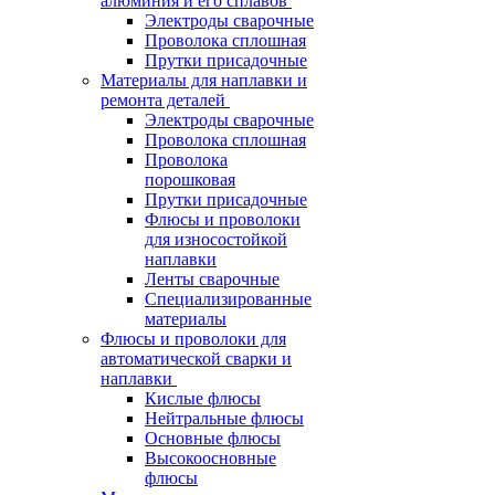
алюминия и его сплавов
Электроды сварочные
Проволока сплошная
Прутки присадочные
Материалы для наплавки и
ремонта деталей
Электроды сварочные
Проволока сплошная
Проволока
порошковая
Прутки присадочные
Флюсы и проволоки
для износостойкой
наплавки
Ленты сварочные
Специализированные
материалы
Флюсы и проволоки для
автоматической сварки и
наплавки
Кислые флюсы
Нейтральные флюсы
Основные флюсы
Высокоосновные
флюсы