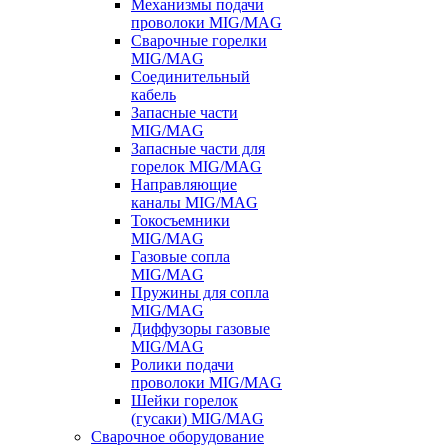
Механизмы подачи
проволоки MIG/MAG
Сварочные горелки
MIG/MAG
Соединительный
кабель
Запасные части
MIG/MAG
Запасные части для
горелок MIG/MAG
Направляющие
каналы MIG/MAG
Токосъемники
MIG/MAG
Газовые сопла
MIG/MAG
Пружины для сопла
MIG/MAG
Диффузоры газовые
MIG/MAG
Ролики подачи
проволоки MIG/MAG
Шейки горелок
(гусаки) MIG/MAG
Сварочное оборудование