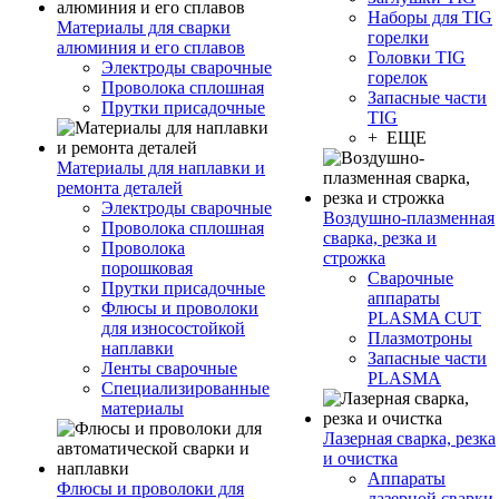
Наборы для TIG
Материалы для сварки
горелки
алюминия и его сплавов
Головки TIG
Электроды сварочные
горелок
Проволока сплошная
Запасные части
Прутки присадочные
TIG
+ ЕЩЕ
Материалы для наплавки и
ремонта деталей
Электроды сварочные
Воздушно-плазменная
Проволока сплошная
сварка, резка и
Проволока
строжка
порошковая
Сварочные
Прутки присадочные
аппараты
Флюсы и проволоки
PLASMA CUT
для износостойкой
Плазмотроны
наплавки
Запасные части
Ленты сварочные
PLASMA
Специализированные
материалы
Лазерная сварка, резка
и очистка
Аппараты
Флюсы и проволоки для
лазерной сварки