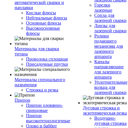
автоматической сварки и
Горелки
наплавки
лазерные
Кислые флюсы
Сопла для
Нейтральные флюсы
лазерной сварки
Основные флюсы
Линзы для
Высокоосновные
лазерной сварки
флюсы
Ролики
подающего
механизма для
Материалы для сварки
лазерного
титана
аппарата
Проволока сплошная
Каналы
Присадочные прутки
направляющие
для лазерного
аппарата
Материалы специального
Уплотнительные
назначения
кольца для
Строжка и резка
лазерной сварки
Припои
Припои оловянно-
Дуговая строжка и
свинцовые
экзотермическая резка
Припои
Воздушно-
высокотехнологичные
дуговая строжка
Олово и баббит