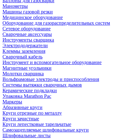
Баллоны для газосварки
Манометры
Машины газовой резки
Медицинское оборудование
Оборудование для газораспределительных систем
Сетевое оборудование
Сварочные аксессуары
Инструменты сварщика
Электрододержатели
Клеммы заземления
Сварочный кабель
Инструмент и вспомогательное оборудование
Магнитные угольники
Молотки сварщика
Вольфрамовые электроды и приспособления
Системы вытяжки сварочных дымов
Керамические подкладки
Упаковка Marathon Pac
Маркеры
Абразивные круги
Круги отрезные по металлу
Круги зачистные
Круги лепестковые тарельчатые
Самозацепляемые шлифовальные круги
Шлифовальные листы