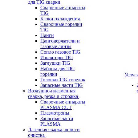
для TIG сварки
Сварочные аппараты
TIG
Блоки охлаждения
Сварочные горелки
TIG
Цанги
Цангодержатели и
газовые линзы
Сопло газовое TIG
Изоляторы TIG
Заглушки TIG
Наборы для TIG
горелки
Услуг
Головки TIG горелок
Запасные части TIG
Воздушно-плазменная
сварка, резка и строжка
Сварочные аппараты
PLASMA CUT
Плазмотроны
Запасные части
PLASMA
Лазерная сварка, резка и
очистка