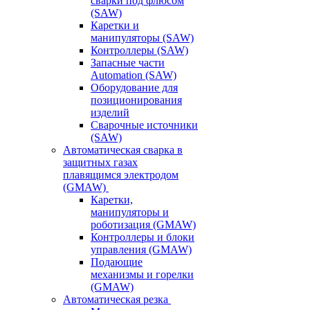
сварки под флюсом
(SAW)
Каретки и
манипуляторы (SAW)
Контроллеры (SAW)
Запасные части
Automation (SAW)
Оборудование для
позиционирования
изделий
Сварочные источники
(SAW)
Автоматическая сварка в
защитных газах
плавящимся электродом
(GMAW)
Каретки,
манипуляторы и
роботизация (GMAW)
Контроллеры и блоки
управления (GMAW)
Подающие
механизмы и горелки
(GMAW)
Автоматическая резка