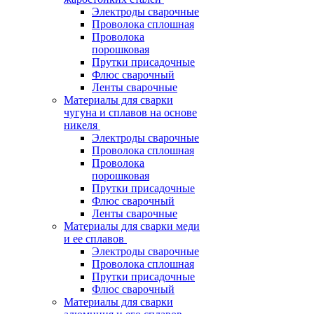
Электроды сварочные
Проволока сплошная
Проволока
порошковая
Прутки присадочные
Флюс сварочный
Ленты сварочные
Материалы для сварки
чугуна и сплавов на основе
никеля
Электроды сварочные
Проволока сплошная
Проволока
порошковая
Прутки присадочные
Флюс сварочный
Ленты сварочные
Материалы для сварки меди
и ее сплавов
Электроды сварочные
Проволока сплошная
Прутки присадочные
Флюс сварочный
Материалы для сварки