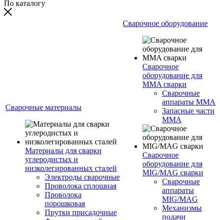
По каталогу
Сварочное оборудование
Сварочное
оборудование для
MMA сварки
Сварочные
аппараты MMA
Сварочные материалы
Запасные части
MMA
Материалы для сварки
Сварочное
углеродистых и
оборудование для
низколегированных сталей
MIG/MAG сварки
Электроды сварочные
Сварочные
Проволока сплошная
аппараты
Проволока
MIG/MAG
порошковая
Механизмы
Прутки присадочные
подачи