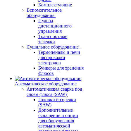
Комплектующие
Вспомогательное
оборудование
Пульты
дистанционного
управления
Транспортные
тележки
Сушильное оборудование
Термопеналы и печи
для прокалки
электродов
Бункеры для хранения
флюсов
Автоматическое оборудование
Автоматическая сварка под
слоем флюса (SAW)
Головки и горелки
(SAW)
Дополнительные
оснащение и опции
для оборудования
автоматической