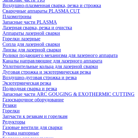
Воздушно-плазменная сварка, резка и строжка
Сварочные аппараты PLASMA CUT
Плазмотроны
Запасные части PLASMA
Лазерная сварка, резка и очистка
Аппараты лазерной сварки
Горелки лазерные
Сопла для лазерной сварки
Линзы для лазерной сварки
Ролики подающего механизма для лазерного аппарата
Каналы направляющие для лазерного аппарата
Уплотнительные кольца для лазерной сварки
Дуговая строжка и экзотермическая резка
Воздушно-дуговая строжка и резка
Экзотермическая резка
Подводная сварка и резка
Запасные части ARC GOUGING & EXOTHERMIC CUTTING
Газосварочное оборудование
Резаки
Горелки
Запчасти к резакам и горелкам
Редукторы
Газовые вентили для сварки
Рукава напорные