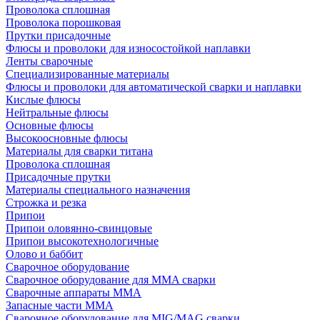
Проволока сплошная
Проволока порошковая
Прутки присадочные
Флюсы и проволоки для износостойкой наплавки
Ленты сварочные
Специализированные материалы
Флюсы и проволоки для автоматической сварки и наплавки
Кислые флюсы
Нейтральные флюсы
Основные флюсы
Высокоосновные флюсы
Материалы для сварки титана
Проволока сплошная
Присадочные прутки
Материалы специального назначения
Строжка и резка
Припои
Припои оловянно-свинцовые
Припои высокотехнологичные
Олово и баббит
Сварочное оборудование
Сварочное оборудование для MMA сварки
Сварочные аппараты MMA
Запасные части MMA
Сварочное оборудование для MIG/MAG сварки