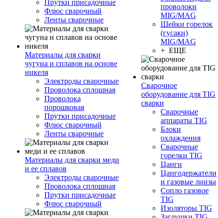
Прутки присадочные
проволоки
Флюс сварочный
MIG/MAG
Ленты сварочные
Шейки горелок
(гусаки)
MIG/MAG
+ ЕЩЕ
Материалы для сварки
чугуна и сплавов на основе
никеля
Электроды сварочные
Сварочное
Проволока сплошная
оборудование для TIG
Проволока
сварки
порошковая
Сварочные
Прутки присадочные
аппараты TIG
Флюс сварочный
Блоки
Ленты сварочные
охлаждения
Сварочные
горелки TIG
Материалы для сварки меди
Цанги
и ее сплавов
Цангодержатели
Электроды сварочные
и газовые линзы
Проволока сплошная
Сопло газовое
Прутки присадочные
TIG
Флюс сварочный
Изоляторы TIG
Заглушки TIG