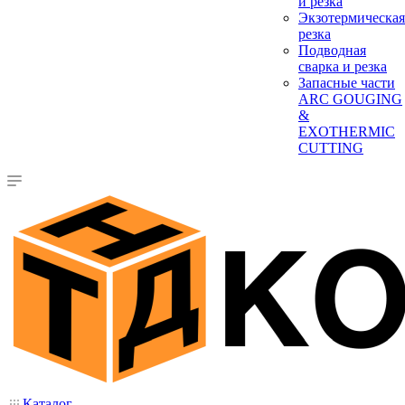
и резка
Экзотермическая
резка
Подводная
сварка и резка
Запасные части
ARC GOUGING
&
EXOTHERMIC
CUTTING
Каталог