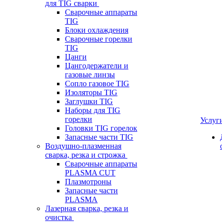
для TIG сварки
Сварочные аппараты
TIG
Блоки охлаждения
Сварочные горелки
TIG
Цанги
Цангодержатели и
газовые линзы
Сопло газовое TIG
Изоляторы TIG
Заглушки TIG
Наборы для TIG
горелки
Услуг
Головки TIG горелок
Запасные части TIG
Воздушно-плазменная
сварка, резка и строжка
Сварочные аппараты
PLASMA CUT
Плазмотроны
Запасные части
PLASMA
Лазерная сварка, резка и
очистка