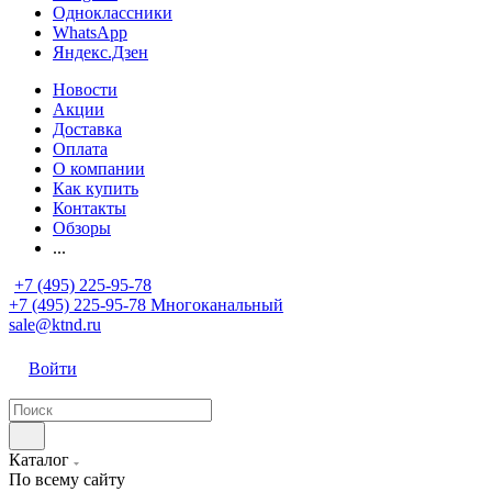
Одноклассники
WhatsApp
Яндекс.Дзен
Новости
Акции
Доставка
Оплата
О компании
Как купить
Контакты
Обзоры
...
+7 (495) 225-95-78
+7 (495) 225-95-78
Многоканальный
sale@ktnd.ru
Войти
Каталог
По всему сайту