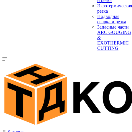
и резка
Экзотермическая
резка
Подводная
сварка и резка
Запасные части
ARC GOUGING
&
EXOTHERMIC
CUTTING
Каталог