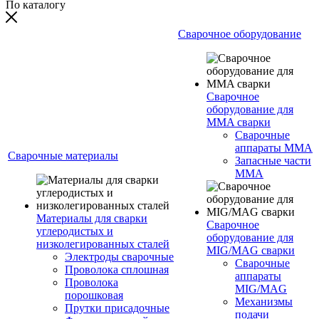
По каталогу
Сварочное оборудование
Сварочное
оборудование для
MMA сварки
Сварочные
аппараты MMA
Сварочные материалы
Запасные части
MMA
Материалы для сварки
Сварочное
углеродистых и
оборудование для
низколегированных сталей
MIG/MAG сварки
Электроды сварочные
Сварочные
Проволока сплошная
аппараты
Проволока
MIG/MAG
порошковая
Механизмы
Прутки присадочные
подачи