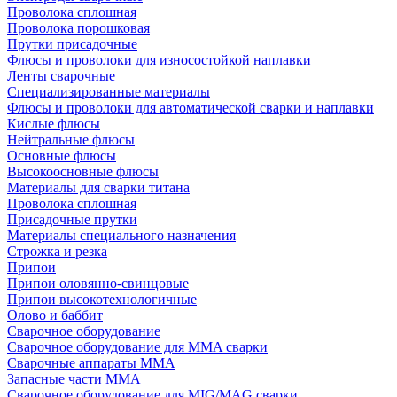
Проволока сплошная
Проволока порошковая
Прутки присадочные
Флюсы и проволоки для износостойкой наплавки
Ленты сварочные
Специализированные материалы
Флюсы и проволоки для автоматической сварки и наплавки
Кислые флюсы
Нейтральные флюсы
Основные флюсы
Высокоосновные флюсы
Материалы для сварки титана
Проволока сплошная
Присадочные прутки
Материалы специального назначения
Строжка и резка
Припои
Припои оловянно-свинцовые
Припои высокотехнологичные
Олово и баббит
Сварочное оборудование
Сварочное оборудование для MMA сварки
Сварочные аппараты MMA
Запасные части MMA
Сварочное оборудование для MIG/MAG сварки