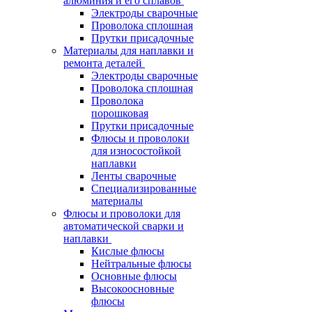
алюминия и его сплавов
Электроды сварочные
Проволока сплошная
Прутки присадочные
Материалы для наплавки и
ремонта деталей
Электроды сварочные
Проволока сплошная
Проволока
порошковая
Прутки присадочные
Флюсы и проволоки
для износостойкой
наплавки
Ленты сварочные
Специализированные
материалы
Флюсы и проволоки для
автоматической сварки и
наплавки
Кислые флюсы
Нейтральные флюсы
Основные флюсы
Высокоосновные
флюсы