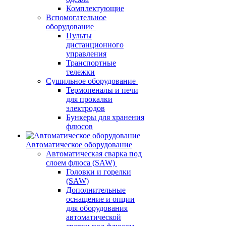
Комплектующие
Вспомогательное
оборудование
Пульты
дистанционного
управления
Транспортные
тележки
Сушильное оборудование
Термопеналы и печи
для прокалки
электродов
Бункеры для хранения
флюсов
Автоматическое оборудование
Автоматическая сварка под
слоем флюса (SAW)
Головки и горелки
(SAW)
Дополнительные
оснащение и опции
для оборудования
автоматической