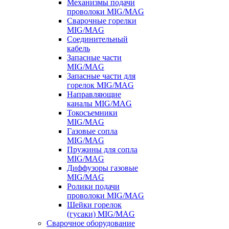
Механизмы подачи
проволоки MIG/MAG
Сварочные горелки
MIG/MAG
Соединительный
кабель
Запасные части
MIG/MAG
Запасные части для
горелок MIG/MAG
Направляющие
каналы MIG/MAG
Токосъемники
MIG/MAG
Газовые сопла
MIG/MAG
Пружины для сопла
MIG/MAG
Диффузоры газовые
MIG/MAG
Ролики подачи
проволоки MIG/MAG
Шейки горелок
(гусаки) MIG/MAG
Сварочное оборудование