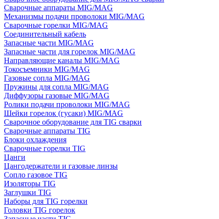
Сварочные аппараты MIG/MAG
Механизмы подачи проволоки MIG/MAG
Сварочные горелки MIG/MAG
Соединительный кабель
Запасные части MIG/MAG
Запасные части для горелок MIG/MAG
Направляющие каналы MIG/MAG
Токосъемники MIG/MAG
Газовые сопла MIG/MAG
Пружины для сопла MIG/MAG
Диффузоры газовые MIG/MAG
Ролики подачи проволоки MIG/MAG
Шейки горелок (гусаки) MIG/MAG
Сварочное оборудование для TIG сварки
Сварочные аппараты TIG
Блоки охлаждения
Сварочные горелки TIG
Цанги
Цангодержатели и газовые линзы
Сопло газовое TIG
Изоляторы TIG
Заглушки TIG
Наборы для TIG горелки
Головки TIG горелок
Запасные части TIG