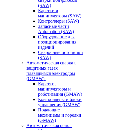
сварки под флюсом
(SAW)
Каретки и
манипуляторы (SAW)
Контроллеры (SAW)
Запасные части
Automation (SAW)
Оборудование для
позиционирования
изделий
Сварочные источники
(SAW)
Автоматическая сварка в
защитных газах
плавящимся электродом
(GMAW)
Каретки,
манипуляторы и
роботизация (GMAW)
Контроллеры и блоки
управления (GMAW)
Подающие
механизмы и горелки
(GMAW)
Автоматическая резка