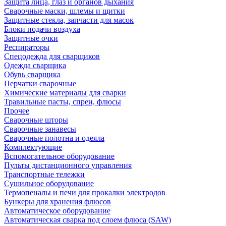
Защита лица, глаз и органов дыхания
Сварочные маски, шлемы и щитки
Защитные стекла, запчасти для масок
Блоки подачи воздуха
Защитные очки
Респираторы
Спецодежда для сварщиков
Одежда сварщика
Обувь сварщика
Перчатки сварочные
Химические материалы для сварки
Травильные пасты, спреи, флюсы
Прочее
Сварочные шторы
Сварочные занавесы
Сварочные полотна и одеяла
Комплектующие
Вспомогательное оборудование
Пульты дистанционного управления
Транспортные тележки
Сушильное оборудование
Термопеналы и печи для прокалки электродов
Бункеры для хранения флюсов
Автоматическое оборудование
Автоматическая сварка под слоем флюса (SAW)