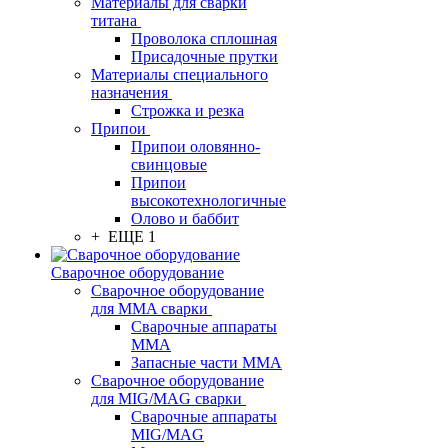
Материалы для сварки
титана
Проволока сплошная
Присадочные прутки
Материалы специального
назначения
Строжка и резка
Припои
Припои оловянно-
свинцовые
Припои
высокотехнологичные
Олово и баббит
+ ЕЩЕ 1
Сварочное оборудование
Сварочное оборудование
для MMA сварки
Сварочные аппараты
MMA
Запасные части MMA
Сварочное оборудование
для MIG/MAG сварки
Сварочные аппараты
MIG/MAG