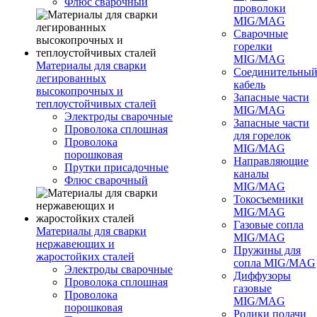
Флюс сварочный
проволоки
MIG/MAG
Сварочные
горелки
MIG/MAG
Материалы для сварки
Соединительны
легированных
кабель
высокопрочных и
Запасные части
теплоустойчивых сталей
MIG/MAG
Электроды сварочные
Запасные части
Проволока сплошная
для горелок
Проволока
MIG/MAG
порошковая
Направляющие
Прутки присадочные
каналы
Флюс сварочный
MIG/MAG
Токосъемники
MIG/MAG
Газовые сопла
Материалы для сварки
MIG/MAG
нержавеющих и
Пружины для
жаростойких сталей
сопла MIG/MAG
Электроды сварочные
Диффузоры
Проволока сплошная
газовые
Проволока
MIG/MAG
порошковая
Ролики подачи