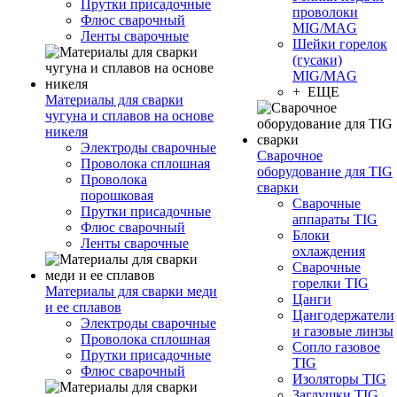
Прутки присадочные
проволоки
Флюс сварочный
MIG/MAG
Ленты сварочные
Шейки горелок
(гусаки)
MIG/MAG
+ ЕЩЕ
Материалы для сварки
чугуна и сплавов на основе
никеля
Электроды сварочные
Сварочное
Проволока сплошная
оборудование для TIG
Проволока
сварки
порошковая
Сварочные
Прутки присадочные
аппараты TIG
Флюс сварочный
Блоки
Ленты сварочные
охлаждения
Сварочные
горелки TIG
Материалы для сварки меди
Цанги
и ее сплавов
Цангодержатели
Электроды сварочные
и газовые линзы
Проволока сплошная
Сопло газовое
Прутки присадочные
TIG
Флюс сварочный
Изоляторы TIG
Заглушки TIG