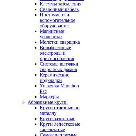
Клеммы заземления
Сварочный кабель
Инструмент и
вспомогательное
оборудование
Магнитные
угольники
Молотки сварщика
Вольфрамовые
электроды и
приспособления
Системы вытяжки
сварочных дымов
Керамические
подкладки
Упаковка Marathon
Pac
Маркеры
Абразивные круги
Круги отрезные по
металлу
Круги зачистные
Круги лепестковые
тарельчатые
Самозацепляемые