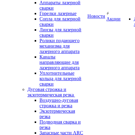
Аппараты лазерной
сварки
Горелки лазерные
Новости
Сопла для лазерной
Акции
сварки
Линзы для лазерной
сварки
Ролики подающего
механизма для
лазерного аппарата
Каналы
направляющие для
лазерного аппарата
Уплотнительные
кольца для лазерной
сварки
Дуговая строжка и
экзотермическая резка
Воздушно-дуговая
строжка и резка
Экзотермическая
резка
Подводная сварка и
резка
Запасные части ARC