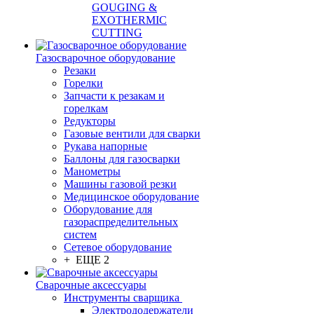
GOUGING &
EXOTHERMIC
CUTTING
Газосварочное оборудование
Резаки
Горелки
Запчасти к резакам и
горелкам
Редукторы
Газовые вентили для сварки
Рукава напорные
Баллоны для газосварки
Манометры
Машины газовой резки
Медицинское оборудование
Оборудование для
газораспределительных
систем
Сетевое оборудование
+ ЕЩЕ 2
Сварочные аксессуары
Инструменты сварщика
Электрододержатели