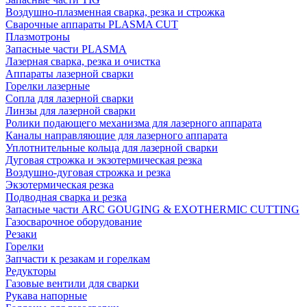
Воздушно-плазменная сварка, резка и строжка
Сварочные аппараты PLASMA CUT
Плазмотроны
Запасные части PLASMA
Лазерная сварка, резка и очистка
Аппараты лазерной сварки
Горелки лазерные
Сопла для лазерной сварки
Линзы для лазерной сварки
Ролики подающего механизма для лазерного аппарата
Каналы направляющие для лазерного аппарата
Уплотнительные кольца для лазерной сварки
Дуговая строжка и экзотермическая резка
Воздушно-дуговая строжка и резка
Экзотермическая резка
Подводная сварка и резка
Запасные части ARC GOUGING & EXOTHERMIC CUTTING
Газосварочное оборудование
Резаки
Горелки
Запчасти к резакам и горелкам
Редукторы
Газовые вентили для сварки
Рукава напорные