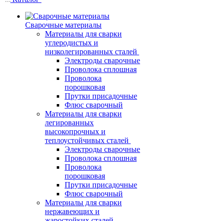
Сварочные материалы
Материалы для сварки
углеродистых и
низколегированных сталей
Электроды сварочные
Проволока сплошная
Проволока
порошковая
Прутки присадочные
Флюс сварочный
Материалы для сварки
легированных
высокопрочных и
теплоустойчивых сталей
Электроды сварочные
Проволока сплошная
Проволока
порошковая
Прутки присадочные
Флюс сварочный
Материалы для сварки
нержавеющих и
жаростойких сталей