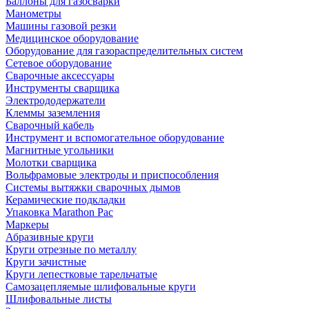
Баллоны для газосварки
Манометры
Машины газовой резки
Медицинское оборудование
Оборудование для газораспределительных систем
Сетевое оборудование
Сварочные аксессуары
Инструменты сварщика
Электрододержатели
Клеммы заземления
Сварочный кабель
Инструмент и вспомогательное оборудование
Магнитные угольники
Молотки сварщика
Вольфрамовые электроды и приспособления
Системы вытяжки сварочных дымов
Керамические подкладки
Упаковка Marathon Pac
Маркеры
Абразивные круги
Круги отрезные по металлу
Круги зачистные
Круги лепестковые тарельчатые
Самозацепляемые шлифовальные круги
Шлифовальные листы