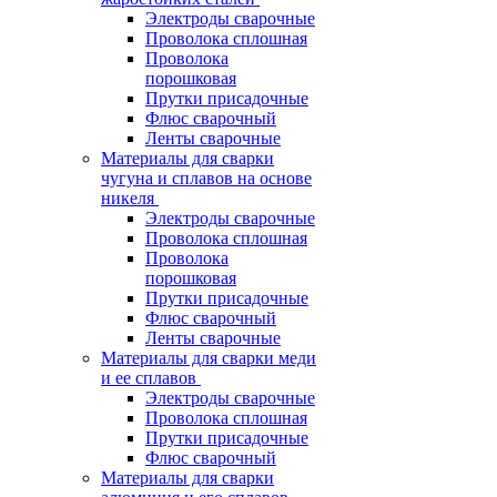
Электроды сварочные
Проволока сплошная
Проволока
порошковая
Прутки присадочные
Флюс сварочный
Ленты сварочные
Материалы для сварки
чугуна и сплавов на основе
никеля
Электроды сварочные
Проволока сплошная
Проволока
порошковая
Прутки присадочные
Флюс сварочный
Ленты сварочные
Материалы для сварки меди
и ее сплавов
Электроды сварочные
Проволока сплошная
Прутки присадочные
Флюс сварочный
Материалы для сварки