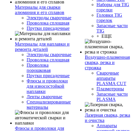
Наборы для TIG
Материалы для сварки
горелки
алюминия и его сплавов
Головки TIG
Электроды сварочные
горелок
Проволока сплошная
Запасные части
Прутки присадочные
TIG
+ ЕЩЕ
Материалы для наплавки и
ремонта деталей
Электроды сварочные
Воздушно-плазменная
Проволока сплошная
сварка, резка и
Проволока
строжка
порошковая
Сварочные
Прутки присадочные
аппараты
Флюсы и проволоки
PLASMA CUT
для износостойкой
Плазмотроны
наплавки
Запасные части
Ленты сварочные
PLASMA
Специализированные
материалы
Лазерная сварка, резка
и очистка
Аппараты
Флюсы и проволоки для
лазерной сварки